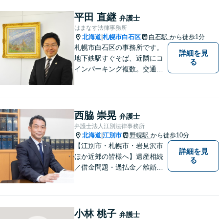
平田 直継
弁護士
はまなす法律事務所
北海道
札幌市白石区
白石駅
から徒歩1分
|
札幌市白石区の事務所です。
詳細を見
地下鉄駅すぐそば、近隣にコ
る
インパーキング複数。交通の
利便も良く、近隣の厚別区、
豊平区、清田区、北広島市、
恵庭市、千歳市、江別市から
もアクセス良好。相続、交通
西脇 崇晃
弁護士
事故、離婚、債務整理など幅
弁護士法人江別法律事務所
広く対応する４０代の経験豊
北海道
江別市
野幌駅
から徒歩10分
|
富な弁護士です。
【江別市・札幌市・岩見沢市
詳細を見
ほか近郊の皆様へ】遺産相続
る
／借金問題・過払金／離婚／
不貞慰謝料／交通事故／刑事
事件など、個人のお悩みから
事業・会社関係のご相談まで
気軽にお問い合わせ下さい。
小林 桃子
弁護士