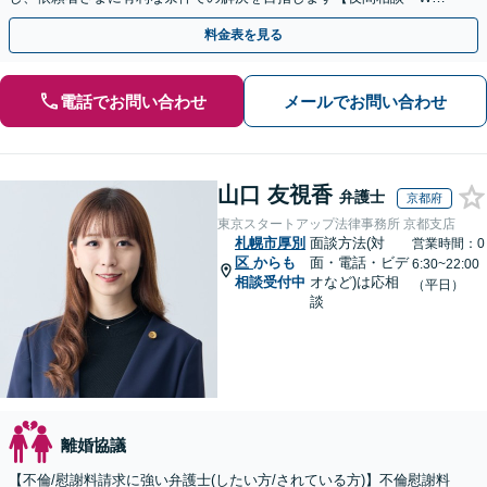
面談可】【完全個室・秘密厳守】
料金表を見る
電話でお問い合わせ
メールでお問い合わせ
山口 友視香
弁護士
京都府
東京スタートアップ法律事務所 京都支店
札幌市厚別
面談方法(対
営業時間：0
区
からも
面・電話・ビデ
6:30~22:00
相談受付中
オなど)は応相
（平日）
談
離婚協議
【不倫/慰謝料請求に強い弁護士(したい方/されている方)】不倫慰謝料