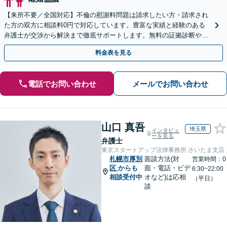
【来所不要／全国対応】不倫の慰謝料問題は請求したい方・請求され
た方の双方に相談料0円で対応しています。豊富な実績と経験のある
弁護士が交渉から解決まで徹底サポートします。無料の証拠診断や着
手金の返還保証もありますので安心してご相談ください。
料金表を見る
電話でお問い合わせ
メールでお問い合わせ
山口 真吾
埼玉県
インタビュ
ーを見る
弁護士
東京スタートアップ法律事務所 さいたま支店
札幌市厚別
面談方法(対
営業時間：0
区
からも
面・電話・ビデ
6:30~22:00
相談受付中
オなど)は応相
（平日）
談