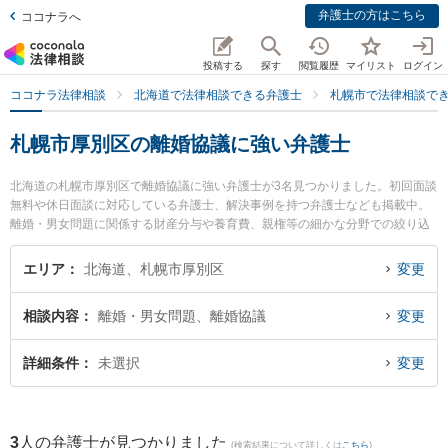
弁護士の方はこちら
ココナラへ
投稿する
探す
閲覧履歴
マイリスト
ログイン
ココナラ法律相談
北海道で法律相談できる弁護士
札幌市で法律相談で
札幌市厚別区の離婚協議に強い弁護士
北海道の札幌市厚別区で離婚協議に強い弁護士が3名見つかりました。初回面談
無料や休日面談に対応している弁護士、解決事例を持つ弁護士なども掲載中。
離婚・男女問題に関係する財産分与や養育費、親権等の細かな分野での絞り込
み検索もでき便利です。特に弁護士法人リブラ共同法律事務所 新札幌駅前オフ
ィスの小泉 純弁護士や厚別法律事務所の村上 充洋弁護士、弁護士法人リブラ共
エリア
北海道、札幌市厚別区
変更
同法律事務所 新札幌駅前オフィスの渡辺 麻里衣弁護士のプロフィール情報や弁
護士費用、強みなどが注目されています。『札幌市厚別区で土日や夜間に発生
相談内容
離婚・男女問題、離婚協議
変更
した離婚協議のトラブルを今すぐに弁護士に相談したい』『離婚協議のトラブ
ル解決の実績豊富な近くの弁護士を検索したい』『初回相談無料で離婚協議を
法律相談できる札幌市厚別区内の弁護士に相談予約したい』などでお困りの相
詳細条件
未選択
変更
談者さんにおすすめです。
3
人の弁護士が見つかりました
(検索結果について詳しくは
こちら
)