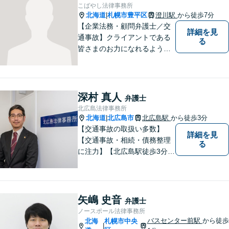
こばやし法律事務所
北海道
札幌市豊平区
澄川駅
から徒歩7分
|
【企業法務・顧問弁護士／交
詳細を見
通事故】クライアントである
る
皆さまのお力になれるよう全
力を尽くします。お気軽にお
相談ください。
深村 真人
弁護士
北広島法律事務所
北海道
北広島市
北広島駅
から徒歩3分
|
【交通事故の取扱い多数】
詳細を見
【交通事故・相続・債務整理
る
に注力】【北広島駅徒歩3分】
地元出身の弁護士がじっくり
耳を傾け、全力で取り組ませ
ていただきます。離婚、相
続、交通事故、労働、企業法
矢嶋 史音
弁護士
務など、多岐に渡る分野に精
ノースポール法律事務所
通しています。どうぞお気軽
バスセンター前駅
から徒歩
北海
札幌市中央
|