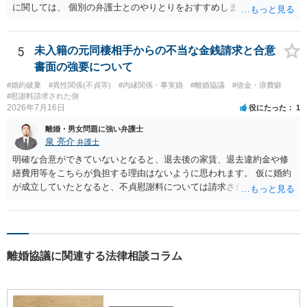
に関しては、 個別の弁護士とのやりとりをおすすめします。
5
未入籍の元同棲相手からの不当な金銭請求と合意
書面の強要について
#婚約破棄
#異性関係(不貞等)
#内縁関係・事実婚
#離婚協議
#借金・浪費癖
#慰謝料請求された側
2026年7月16日
役にたった
1
離婚・男女問題に強い弁護士
泉 亮介
弁護士
明確な合意ができていないとなると、退去後の家賃、退去違約金や修
繕費用等をこちらが負担する理由はないように思われます。 仮に婚約
が成立していたとなると、不貞慰謝料については請求される可能性が
あるため検討しておく必要があるでしょう。 弁護士を立てる予定であ
れば早めに弁護士に相談し、弁護士から回答をさせると良いでしょ
う。
離婚協議に関連する法律相談コラム