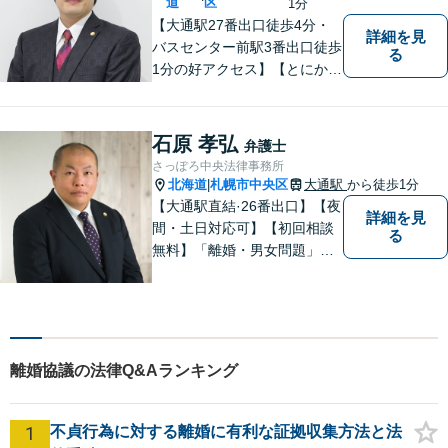
にご連絡ください。
道
区
1分
【大通駅27番出口徒歩4分・
詳細を見
バスセンター前駅3番出口徒歩
る
1分の好アクセス】【とにかく
説明のわかりやすさに自信あ
り】【相談だけでお悩みを解
決することもよくあります】
石原 孝弘
弁護士
法律だけにとらわれず、依頼
さっぽろ中央法律事務所
者にとってベストな解決方法
北海道
札幌市中央区
大通駅
から徒歩1分
|
を一緒に考えていきます。
【大通駅直結·26番出口】【夜
詳細を見
間・土日対応可】【初回相談
る
無料】「離婚・男女問題」
「刑事事件」 に注力していま
す。民事事件一般もご相談く
ださい。しっかりお話を伺
い、解決までの道筋を示しま
す。
離婚協議の法律Q&Aランキング
1
不貞行為に対する離婚に有利な証拠収集方法と法