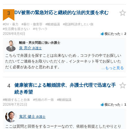
地は十分にあります。 ただし、手元の証拠でどこまで認定できるかは
養育費については、離婚後も父母双方がそれぞれの収入に応じて負担
個別の事情によりますので、お早めに弁護士に相談されることをおす
するのが原則となります。
すめします。
3
DV被害の緊急対応と継続的な法的支援を求む
#DV・暴力
#暴行・傷害罪
#離婚協議
#慰謝料請求したい側
#生活費を渡さない
#モラハラ
2026年8月4日
役にたった
2
離婚・男女問題に強い弁護士
泉 亮介
弁護士
こちらで弁護士を探すことは出来ないため，ココナラの中でお探しい
ただいてご連絡をお取りいただくか，インターネット等でお探しいた
だく必要があるかと思われます。
4
健康被害による離婚請求、弁護士代理で迅速な手
続き希望
#離婚すること自体
#性格の不一致
#離婚協議
2026年7月21日
役にたった
1
鬼沢 健士
弁護士
ここは質問と回答をするコーナーなので、依頼を前提としたやりとり