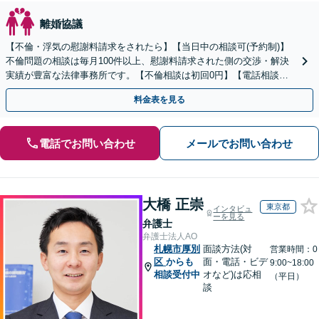
離婚協議
【不倫・浮気の慰謝料請求をされたら】【当日中の相談可(予約制)】
不倫問題の相談は毎月100件以上、慰謝料請求された側の交渉・解決
実績が豊富な法律事務所です。【不倫相談は初回0円】【電話相談で
ご契約まで対応可/来所不要】
料金表を見る
電話でお問い合わせ
メールでお問い合わせ
大橋 正崇
東京都
インタビュ
ーを見る
弁護士
弁護士法人AO
札幌市厚別
面談方法(対
営業時間：0
区
からも
面・電話・ビデ
9:00~18:00
相談受付中
オなど)は応相
（平日）
談