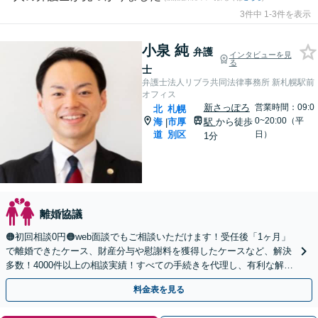
3件中 1-3件を表示
小泉 純
弁護
インタビューを見
る
士
弁護士法人リブラ共同法律事務所 新札幌駅前
オフィス
新さっぽろ
営業時間：09:0
北
札幌
0~20:00（平
海
市厚
駅
から徒歩
|
道
別区
日）
1分
離婚協議
🟠初回相談0円🟠web面談でもご相談いただけます！受任後「1ヶ月」
で離婚できたケース、財産分与や慰謝料を獲得したケースなど、解決
多数！4000件以上の相談実績！すべての手続きを代理し、有利な解決
を目指します【夜間相談可】【完全個室】
料金表を見る