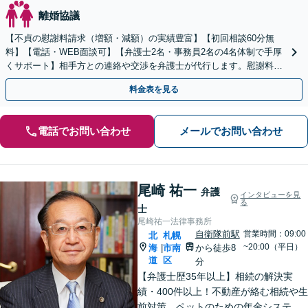
離婚協議
【不貞の慰謝料請求（増額・減額）の実績豊富】【初回相談60分無
料】【電話・WEB面談可】【弁護士2名・事務員2名の4名体制で手厚
くサポート】相手方との連絡や交渉を弁護士が代行します。慰謝料請
求すべきか悩んでいる方もお気軽にご相談ください。
料金表を見る
電話でお問い合わせ
メールでお問い合わせ
尾崎 祐一
弁護
インタビューを見
る
士
尾崎祐一法律事務所
自衛隊前駅
営業時間：09:00
北
札幌
~20:00（平日）
海
市南
から徒歩8
|
道
区
分
【弁護士歴35年以上】相続の解決実
績・400件以上！不動産が絡む相続や生
前対策、ペットのための年金システム