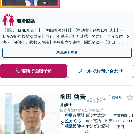
離婚協議
【電話・LINE相談可】【初回面談無料】【司法書士経験10年以上】不
動産が絡む複雑な財産分与も、不動産会社と連携してスピーディな解
決へ【弁護士が複数人在籍】事務所内で連携し問題解決へ【休日・夜
間面談可】【子連れ相談可】【虎ノ門駅1分】
料金表を見る
電話で面談予約
メールでお問い合わせ
前田 啓吾
宮城県
インタビュ
ーを見る
弁護士
仙台青葉ゆかり法律事務所
札幌市厚別
面談方法(対
営業時間：1
区
からも
面・電話・ビデ
0:00~21:00
相談受付中
オなど)は応相
（平日）
談