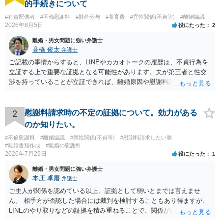
的手続きについて
#有責配偶者
#不倫慰謝料
#財産分与
#養育費
#異性関係(不貞等)
#離婚協議
2026年8月5日
役にたった
2
離婚・男女問題に強い弁護士
髙橋 俊太
弁護士
ご記載の事情からすると、LINEやカカオトークの履歴は、不貞行為を
立証する上で重要な証拠となる可能性があります。夫が第三者と性交
渉を持っていることが立証できれば、離婚原因や慰謝料請求を検討す
る上で重要な事情となります。特に、数年間にわたって特定の相手と
性的関係を継続しているのであれば、その期間や回数が分かる資料は
できるだけ保存しておくことをお勧めいたします。 他方、「夫に不貞
2
慰謝料請求時の不定の証拠について。効力がある
がある＝財産分与でも多くもらえる」「当然に親権を取得できる」と
のか知りたい。
いう関係にはありません。まず、財産分与は、基本的には夫婦が婚姻
#不倫慰謝料
#離婚協議
#異性関係(不貞等)
#慰謝料請求したい側
中に形成した財産を清算する制度ですので、不貞行為の有無とは別
#離婚書類作成
#離婚の慰謝料
に、預貯金、不動産、保険、退職金等の資料を確保しておくことが重
2026年7月29日
役にたった
1
要です。また、子の親権については、夫婦間の責任問題とは別に、
離婚・男女問題に強い弁護士
「どのような形がお子様の利益になるか」という観点です。そのた
本庄 卓磨
弁護士
め、未就学のお子様について貴方が主として養育しているのであれ
ば、保育園等への送迎、食事・入浴・寝かしつけ等の日常的な育児、
ご主人が関係を認めている以上、証拠として弱いとまでは言えませ
通院や予防接種への対応、保育園との連絡、夫婦それぞれの勤務状
ん。 相手方が否認した場合には裁判を検討することもあり得ますが、
況、別居後にどのような養育環境を用意できるかといった、これまで
LINEのやり取りなどの証拠を積み重ねることで、関係が認定される余
の監護実績や今後の生活状況について整理しておくとよいでしょう。