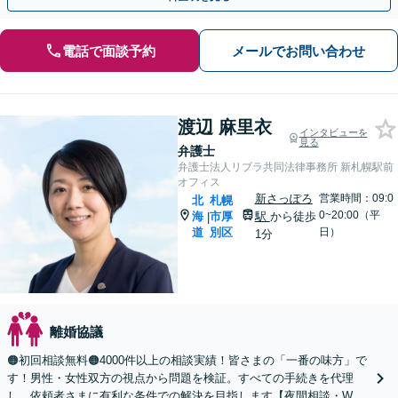
電話で面談予約
メールでお問い合わせ
渡辺 麻里衣
インタビューを
見る
弁護士
弁護士法人リブラ共同法律事務所 新札幌駅前
オフィス
新さっぽろ
営業時間：09:0
北
札幌
0~20:00（平
海
市厚
駅
から徒歩
|
道
別区
日）
1分
離婚協議
🟠初回相談無料🟠4000件以上の相談実績！皆さまの「一番の味方」で
す！男性・女性双方の視点から問題を検証。すべての手続きを代理
し、依頼者さまに有利な条件での解決を目指します【夜間相談・WEB