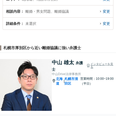
相談内容
離婚・男女問題、離婚協議
変更
詳細条件
未選択
変更
札幌市厚別区から近い離婚協議に強い弁護士
中山 雄太
弁護
インタビューを見
る
士
中山Drive法律事務所
北海
札幌市清
営業時間：10:00~19:00
|
道
田区
（平日）