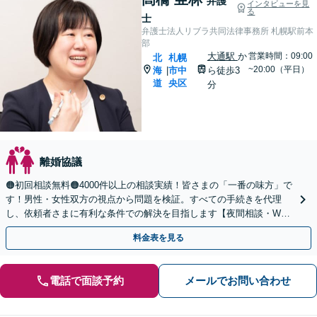
弁護
インタビューを見
る
士
弁護士法人リブラ共同法律事務所 札幌駅前本
部
大通駅
か
営業時間：09:00
北
札幌
~20:00（平日）
海
市中
ら徒歩3
|
道
央区
分
離婚協議
🟠初回相談無料🟠4000件以上の相談実績！皆さまの「一番の味方」で
す！男性・女性双方の視点から問題を検証。すべての手続きを代理
し、依頼者さまに有利な条件での解決を目指します【夜間相談・WEB
面談可】【完全個室・秘密厳守】
料金表を見る
電話で面談予約
メールでお問い合わせ