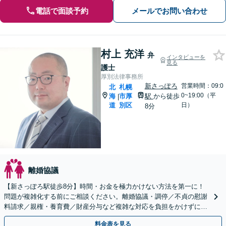
電話で面談予約
メールでお問い合わせ
村上 充洋
弁
インタビューを
見る
護士
厚別法律事務所
新さっぽろ
営業時間：09:0
北
札幌
0~19:00（平
海
市厚
駅
から徒歩
|
道
別区
日）
8分
離婚協議
【新さっぽろ駅徒歩8分】時間・お金を極力かけない方法を第一に！
問題が複雑化する前にご相談ください。離婚協議・調停／不貞の慰謝
料請求／親権・養育費／財産分与など複雑な対応を負担をかけずに。
【初回面談無料】【完全個室・子連れ相談可】
料金表を見る