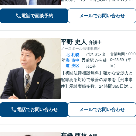
など【自衛隊前駅8分】交通事故・借
金・刑事事件・不動産トラブルなど幅
電話で面談予約
メールでお問い合わせ
広く対応。依頼者の背景に潜む原因を
しっかり把握することを心がけていま
す。
平野 史人
弁護士
ノースポール法律事務所
バスセンター
営業時間：00:0
北
札幌
0~23:59（平
海
市中
前駅
から徒
|
道
央区
日）
歩1分
【初回法律相談無料】確かな交渉力と
配慮ある対応で最善の結果を【刑事事
件】示談実績多数。24時間365日対応
で身柄解放・不起訴を目指します【交
通事故】保険会社顧問事務所での勤務
経験あり。【バスセンター前駅3番出口
電話でお問い合わせ
メールでお問い合わせ
徒歩1分】
髙橋 亜林