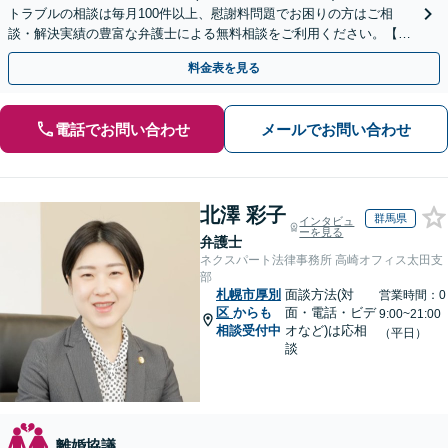
トラブルの相談は毎月100件以上、慰謝料問題でお困りの方はご相
談・解決実績の豊富な弁護士による無料相談をご利用ください。【不
倫相談は初回0円】【全国対応】
料金表を見る
電話でお問い合わせ
メールでお問い合わせ
北澤 彩子
群馬県
インタビュ
ーを見る
弁護士
ネクスパート法律事務所 高崎オフィス太田支
部
札幌市厚別
面談方法(対
営業時間：0
区
からも
面・電話・ビデ
9:00~21:00
相談受付中
オなど)は応相
（平日）
談
離婚協議