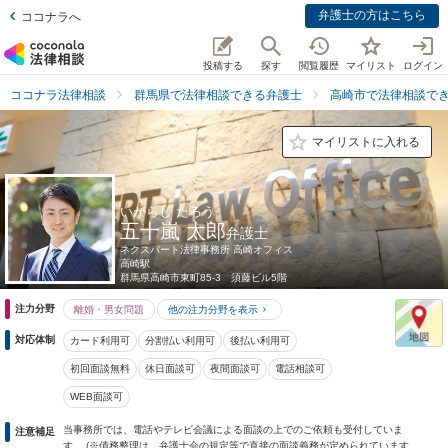
弁護士の方はこちら
ココナラへ
投稿する
探す
閲覧履歴
マイリスト
ログイン
ココナラ法律相談
群馬県で法律相談できる弁護士
高崎市で法律相談で
マイリストに入れる
いがらし たろう
五十嵐 太郎
弁護士
ネクスパート法律事務所 高崎オフィス
高崎駅
群馬県
高崎市東町85-3 須藤ビル5階
注力分野
離婚・男女問題
他の注力分野を表示
対応体制
カード利用可
分割払い利用可
後払い利用可
初回面談無料
休日面談可
夜間面談可
電話相談可
WEB面談可
当事務所では、電話やテレビ会議による面談の上でのご依頼も受付していま
注意補足
す。 (※債務整理は、弁護士会の規定等で直接の面談義務が定められています