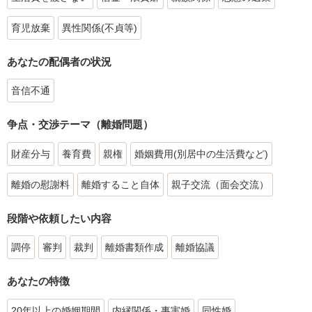
育児放棄
異性関係(不貞等)
あなたの配偶者の状況
音信不通
争点・交渉テーマ（離婚問題）
財産分与
養育費
親権
婚姻費用(別居中の生活費など)
離婚の慰謝料
離婚すること自体
親子交流（面会交流）
段階や依頼したい内容
調停
審判
裁判
離婚書類作成
離婚協議
あなたの特徴
20年以上の婚姻期間
内縁関係・事実婚
同性婚