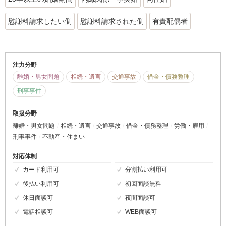
慰謝料請求したい側
慰謝料請求された側
有責配偶者
注力分野
離婚・男女問題
相続・遺言
交通事故
借金・債務整理
刑事事件
取扱分野
離婚・男女問題
相続・遺言
交通事故
借金・債務整理
労働・雇用
刑事事件
不動産・住まい
対応体制
カード利用可
分割払い利用可
後払い利用可
初回面談無料
休日面談可
夜間面談可
電話相談可
WEB面談可