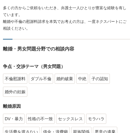
多くの方からご依頼をいただき、弁護士一人ひとりが豊富な経験を有し
ています。
離婚や不倫の慰謝料請求を本気でお考えの方は、一度ネクスパートにご
相談ください。
離婚・男女問題分野での相談内容
争点・交渉テーマ（男女問題）
不倫慰謝料
ダブル不倫
婚約破棄
中絶
子の認知
婚外の妊娠
離婚原因
DV・暴力
性格の不一致
セックスレス
モラハラ
生活費を渡さない
借金・浪費癖
親族関係
悪意の遺棄