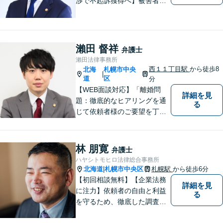
渉で不起訴獲得へ】被害者感
情にも配慮した丁寧な示談交
渉【すぐに接見に駆けつけま
す】スピード対応で少しでも
早い釈放へ！離婚トラブル／
瀨田 督祥
弁護士
交通事故被害の方の対応実績
瀨田法律事務所
多数
西１１丁目駅
から徒歩8
北海
札幌市中央
|
道
区
分
【WEB面談対応】「離婚問
詳細を見
題：徹底的なヒアリングを通
る
じて依頼者様のご要望を丁寧
に把握」「相続問題：依頼者
様が納得できる解決を目指し
ます！遺産分割の相談を中心
林 朋寛
弁護士
に幅広い相談に対応」【休
ハヤシトモヒロ法律総合事務所
日・夜間相談可】【子連れ相
北海道
札幌市中央区
札幌駅
から徒歩6分
|
談可】【完全個室相談】
【初回相談無料】【企業法務
詳細を見
に注力】依頼者の自由と利益
る
を守るため、徹底した調査・
検討の上で、事件・相談に対