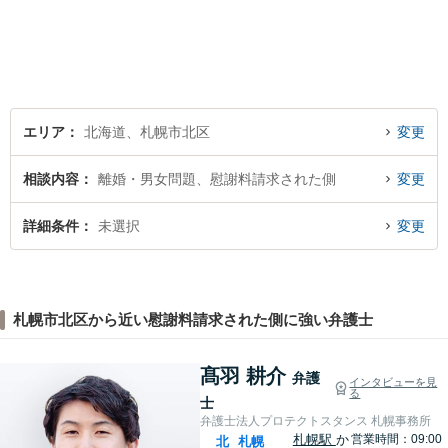
い請求はおまかせください。
トラブルが起きてから法律を
確認するのではすでに手遅れ
です。役員様のみならず、現
場のスタッフ様も法律知識が
仕事を守ります。
エリア
北海道、札幌市北区
変更
相談内容
離婚・男女問題、慰謝料請求された側
変更
詳細条件
未選択
変更
札幌市北区から近い慰謝料請求された側に強い弁護士
髙羽 耕介
弁護
インタビューを見
る
士
弁護士法人プロテクトスタンス 札幌事務所
札幌駅
か
営業時間：09:00
北
札幌