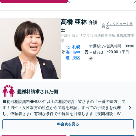
髙橋 亜林
弁護
インタビューを見
る
士
弁護士法人リブラ共同法律事務所 札幌駅前本
部
大通駅
か
営業時間：09:00
北
札幌
~20:00（平日）
海
市中
ら徒歩3
|
道
央区
分
慰謝料請求された側
🟠初回相談無料🟠4000件以上の相談実績！皆さまの「一番の味方」で
す！男性・女性双方の視点から問題を検証。すべての手続きを代理
し、依頼者さまに有利な条件での解決を目指します【夜間相談・WEB
面談可】【完全個室・秘密厳守】
料金表を見る