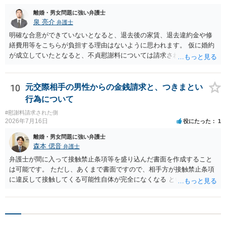
離婚・男女問題に強い弁護士
泉 亮介
弁護士
明確な合意ができていないとなると、退去後の家賃、退去違約金や修
繕費用等をこちらが負担する理由はないように思われます。 仮に婚約
が成立していたとなると、不貞慰謝料については請求される可能性が
あるため検討しておく必要があるでしょう。 弁護士を立てる予定であ
れば早めに弁護士に相談し、弁護士から回答をさせると良いでしょ
う。
10
元交際相手の男性からの金銭請求と、つきまとい
行為について
#慰謝料請求された側
2026年7月16日
役にたった
1
離婚・男女問題に強い弁護士
森本 偲音
弁護士
弁護士が間に入って接触禁止条項等を盛り込んだ書面を作成すること
は可能です。 ただし、あくまで書面ですので、相手方が接触禁止条項
に違反して接触してくる可能性自体が完全になくなる という訳ではあ
りませんので、その点ご留意ください。 また、本件ではこれ以上嫌が
らせ行為がエスカレートする前に、一度警察に相談した方がよいかと
存じます。 以上、ご参考までに。