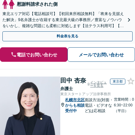
慰謝料請求された側
東北エリア対応【電話相談可】【初回来所相談無料】「将来を見据え
た解決」9名弁護士が在籍する東北最大級の事務所／豊富なノウハウ
をいかし、複雑な問題にも柔軟に対処します【法テラス利用可】【秘
密厳守】
料金表を見る
電話でお問い合わせ
メールでお問い合わせ
田中 杏奈
東京都
インタビュ
ーを見る
弁護士
東京スタートアップ法律事務所
営業時間：0
札幌市北区
面談方法(対面・
からも相談
電話・ビデオな
6:30~22:00
受付中
ど)は応相談
（平日）