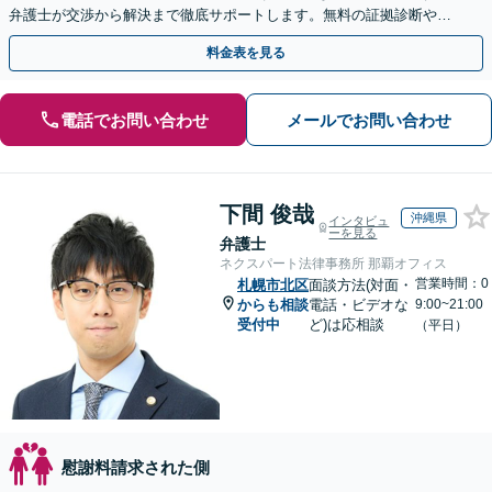
弁護士が交渉から解決まで徹底サポートします。無料の証拠診断や着
手金の返還保証もありますので安心してご相談ください。
料金表を見る
電話でお問い合わせ
メールでお問い合わせ
下間 俊哉
沖縄県
インタビュ
ーを見る
弁護士
ネクスパート法律事務所 那覇オフィス
営業時間：0
札幌市北区
面談方法(対面・
からも相談
電話・ビデオな
9:00~21:00
受付中
ど)は応相談
（平日）
慰謝料請求された側