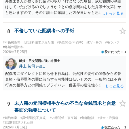
弁護士さんが動く前に請求の取り下げとなった場合、成功報酬の減額
はしていただけるのでしょうか？との点は契約をした弁護士次第にか
と思いますので、その弁護士に確認した方が良いかと思います。ご参
考にしてください。
8
不倫していた配偶者への手紙
#不倫慰謝料
#慰謝料請求された側
#異性関係(不貞等)
#DV・暴力
#モラハラ
#離婚の慰謝料
2026年7月25日
役にたった
1
離婚・男女問題に強い弁護士
井上 祐司
弁護士
配偶者にダイレクトに知らせる行為は、公然性の要件の関係から名誉
棄損・侮辱罪等の罪に該当する可能性は低いものの、一般的には不貞
行為の相手方との関係でプライバシー侵害等の違法性を含む行為で
す。 そのため、そのことを知った相手方の夫婦関係への影響が大きい
ため、弁護士としては推奨しないことが一般的かと思います。
9
未入籍の元同棲相手からの不当な金銭請求と合意
書面の強要について
#婚約破棄
#異性関係(不貞等)
#内縁関係・事実婚
#離婚協議
#借金・浪費癖
#慰謝料請求された側
2026年7月16日
役にたった
1