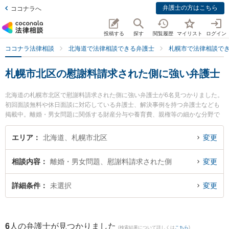
弁護士の方はこちら
ココナラへ
投稿する
探す
閲覧履歴
マイリスト
ログイン
ココナラ法律相談
北海道で法律相談できる弁護士
札幌市で法律相談で
札幌市北区の慰謝料請求された側に強い弁護士
北海道の札幌市北区で慰謝料請求された側に強い弁護士が6名見つかりました。
初回面談無料や休日面談に対応している弁護士、解決事例を持つ弁護士なども
掲載中。離婚・男女問題に関係する財産分与や養育費、親権等の細かな分野で
の絞り込み検索もでき便利です。特に弁護士法人ALG＆Associates 札幌法律事
務所の川上 満里奈弁護士や法律事務所Legal Baristaの阿部 洋介弁護士、春田法
エリア
北海道、札幌市北区
変更
律事務所 札幌オフィスの堺 洋一郎弁護士のプロフィール情報や弁護士費用、強
みなどが注目されています。『札幌市北区で土日や夜間に発生した慰謝料請求
相談内容
離婚・男女問題、慰謝料請求された側
変更
された側のトラブルを今すぐに弁護士に相談したい』『慰謝料請求された側の
トラブル解決の実績豊富な近くの弁護士を検索したい』『初回相談無料で慰謝
料請求された側を法律相談できる札幌市北区内の弁護士に相談予約したい』な
詳細条件
未選択
変更
どでお困りの相談者さんにおすすめです。
6
人の弁護士が見つかりました
(検索結果について詳しくは
こちら
)