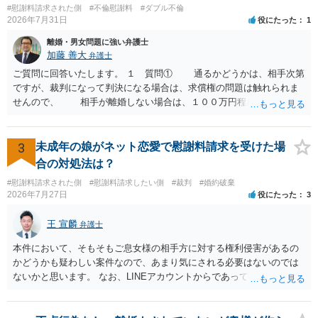
#慰謝料請求された側
#不倫慰謝料
#ダブル不倫
どの程度証拠価値があるのか ⇒前後のやり取りや誓約書の具体的内容
2026年7月31日
役にたった
1
を見ない限り、具体的な判断はできませんが、一定の証拠価値はある
と考えます。 ③ 借用書があっても、後から100万円を貸付扱いに変更
離婚・男女問題に強い弁護士
することは認められるのか。 ⇒おそらく１００万円は不当利得（受け
加藤 善大
弁護士
取る正当な権利がないのに利益を取得した）として返還請求されてい
ご質問に回答いたします。 １ 質問① 通るかどうかは、相手次第
るものかと推察しますので、 貸金返還ではないかと存じます。 ④ 私
ですが、裁判になって判決になる場合は、求償権の問題は触れられま
は現在、収入も不安定で貯金もなくリボ払い借金が既に約100万あり。
せんので、 相手が離婚しない場合は、１００万円程度となる可能
今年に再婚したが主人はお金に厳しい為、一括で220万円を支払う事は
性があると思われます。 交渉については、相手としても、裁判を
困難 仮に裁判で敗訴した場合でも、分割払いになる可能性はあります
するデメリットはありますから（経済的、時間的、精神的負担等）、
か。 ⇒判決となり敗訴してしまった場合は、強制執行により不動産等
反対にご自身が、裁判も辞さずという姿勢を示すことで、プラス
3
未成年の娘がネット恋愛で慰謝料請求を受けた場
の財産を差し押さえられ、そこから債権回収が図られることになりま
に働く可能性は有り得ます。 交渉で解決する多くの場合は、相手
合の対処法は？
すが、 和解であれば柔軟な解決が可能ですので、その場合は分割払
が弁護士に依頼しているケースで、５０万円以下で合意できる場合は
いにより支払うことも十分可能です。 ⑤ このような事情であれば、私
#慰謝料請求された側
#慰謝料請求したい側
#裁判
#婚約破棄
稀であると思います。 通常は、６０万円から８０万円程度になる
2026年7月27日
役にたった
3
は120万円のみ和解交渉を続けるべきでしょうか。 ⇒ご相談者様の認
ことが多いというのが私の印象です。 ２ 質問② ご記載の内容が
識を前提にすれば、１００万円も含めて返済する必要はないと考えら
減額を進めるうえでの交渉材料かと思います。 なお、ご自身が離
王 宣麟
れるため、 120万円のみについて交渉を続けることがベターかと存じ
弁護士
婚しないことは、交渉材料にはならないかと思いますので、ご注意く
ます。
ださい。 また、相手夫婦の婚姻関係が既に破綻していたことや、
本件において、そもそもご息女様の相手方に対する権利侵害があるの
相手女性が結婚しているとは知らなかったと主張することもあります
かどうかも疑わしい案件なので、あまり気にされる必要はないのでは
が、 ケースバイケースですので、ご自身の場合にそれらの主張が
ないかと思います。 なお、LINEアカウントからであっても、そこに紐
できるかはよくお考え下さい。 ３ 質問③ 違約金を５０万円とす
づけられた電話番号の開示→携帯電話会社から氏名・住所が開示され
る旨の交渉をすることが妥当かどうかという基準はありません。
るパターンはありえるものの、本件のような精神的損害が発生したと
公序良俗に反するような金額では、その条項自体が無効になり得ます