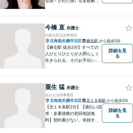
る側・された側）を多数解
決。／不貞慰謝料のご相談
は、お任せください。 ★破
産／相続に強い弁護士 【税
今橋 直
理士と連携。同席相談も可】
弁護士
札幌北部法律事務所
北海道
札幌市北区
麻生駅
から徒歩2分
|
【麻生駅 徒歩2分】すべての
詳細を見
人ひとりひとりが人間らしく
る
生きられる、そのお手伝いを
したいと思っています。依頼
者さまの抱えていらっしゃる
不安やご希望を丁寧にお伺い
粟生 猛
いたします。お気軽にご相談
弁護士
ください。
あわお法律事務所
北海道
札幌市北区
北１８条駅
から徒歩2分
|
【北１８条駅2分】【過払い請
詳細を見
求・多重債務の初回相談無
る
料】契約書がない、依頼する
資金がない、多重債務・過払