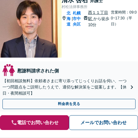
弁護士
村松法律事務所
西１１丁目
営業時間：09:0
北
札幌
0~17:30（平
海
市中
駅
から徒歩
|
道
央区
日）
10分
慰謝料請求された側
【初回相談無料】依頼者さまに寄り添ってじっくりお話を伺い、一つ
一つ問題点をご説明したうえで、適切な解決策をご提案します。【休
日・夜間相談可】
料金表を見る
電話でお問い合わせ
メールでお問い合わせ