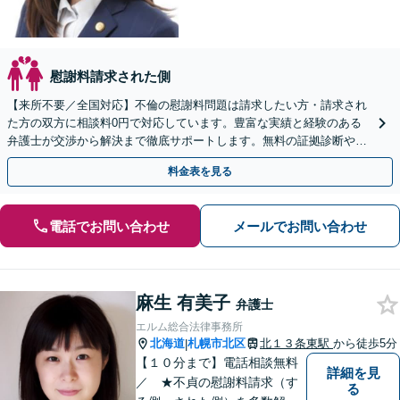
慰謝料請求された側
【来所不要／全国対応】不倫の慰謝料問題は請求したい方・請求され
た方の双方に相談料0円で対応しています。豊富な実績と経験のある
弁護士が交渉から解決まで徹底サポートします。無料の証拠診断や着
手金の返還保証もありますので安心してご相談ください。
料金表を見る
電話でお問い合わせ
メールでお問い合わせ
麻生 有美子
弁護士
エルム総合法律事務所
北海道
札幌市北区
北１３条東駅
から徒歩5分
|
【１０分まで】電話相談無料
詳細を見
／ ★不貞の慰謝料請求（す
る