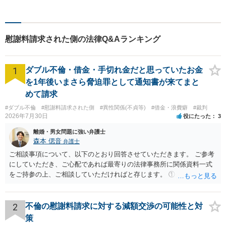
応することを心がけていま
す。専門的な問題でも分かり
やすい説明をすること、動き
のあった都度の報告をして、
慰謝料請求された側の法律Q&Aランキング
依頼者の不安や疑問の解消に
努めています。
1
ダブル不倫・借金・手切れ金だと思っていたお金
を1年後いまさら脅迫罪として通知書が来てまと
めて請求
#ダブル不倫
#慰謝料請求された側
#異性関係(不貞等)
#借金・浪費癖
#裁判
2026年7月30日
役にたった
3
離婚・男女問題に強い弁護士
森本 偲音
弁護士
ご相談事項について、以下のとおり回答させていただきます。 ご参考
にしていただき、ご心配であれば最寄りの法律事務所に関係資料一式
をご持参の上、ご相談していただければと存じます。 ① このLINEの
流れを見る限り、100万円は貸付金ではなく、手切れ金・和解金と評価
される可能性はあるのか ⇒LINEを含む１００万円の貸付に至るまでの
やり取り等の経緯、誓約書の内容等を踏まえて、関係を清算するため
2
不倫の慰謝料請求に対する減額交渉の可能性と対
の 金銭であったと評価される可能性はあると考えます。 ② 「今後一
策
切関与しないなら100万円振り込む」というLINEや誓約書は、裁判上