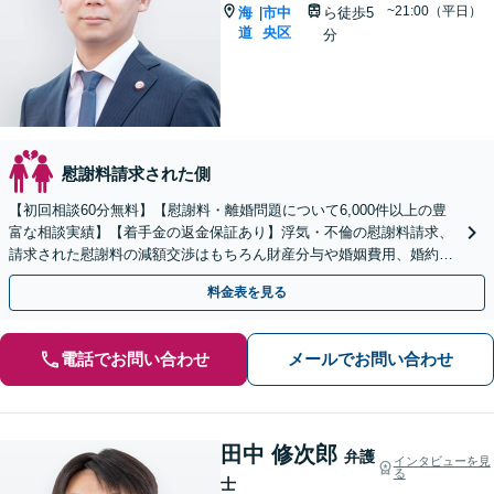
~21:00（平日）
海
市中
ら徒歩5
|
道
央区
分
慰謝料請求された側
【初回相談60分無料】【慰謝料・離婚問題について6,000件以上の豊
富な相談実績】【着手金の返金保証あり】浮気・不倫の慰謝料請求、
請求された慰謝料の減額交渉はもちろん財産分与や婚姻費用、婚約破
棄など様々な離婚・男女問題の解決実績が豊富です。
料金表を見る
電話でお問い合わせ
メールでお問い合わせ
田中 修次郎
弁護
インタビューを見
る
士