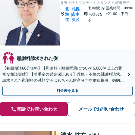
弁護士法人プロテクトスタンス 札幌事務所
札幌駅
か
営業時間：09:00
北
札幌
~21:00（平日）
海
市中
ら徒歩5
|
道
央区
分
慰謝料請求された側
【初回相談60分無料】【慰謝料・離婚問題について6,000件以上の豊
富な相談実績】【着手金の返金保証あり】浮気・不倫の慰謝料請求、
請求された慰謝料の減額交渉はもちろん財産分与や婚姻費用、婚約破
棄など様々な離婚・男女問題の解決実績が豊富です。
料金表を見る
電話でお問い合わせ
メールでお問い合わせ
清水 啓右