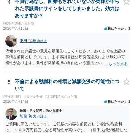
明確にいえないような案件において開示がなされる可能性も低いので
4
不貞行為なし、離婚もされていないが奥様が作ら
が、 ２００万円でも、５０万円でも、公序良俗に反するほど高額
はないかと推察します。
れた示談書にサインをしてしまいました。効力は
とはいえないと考えますので、 結局は、妥当かどうかというより
ありますか？
も、ご自身が納得できるかどうかという基準でお考えいただくといい
と思います。 そのうえで、合意できるかは、相手も納得できるか
#慰謝料請求された側
否かにかかってはきますが。 ４ 質問④ ご記載の内容からは判断
2026年7月15日
役にたった
3
できないのですが、 清算条項を記載しないで合意することはリス
クがありますので、むしろ、原則としては、清算条項を記載するべき
肥田 弘昭
弁護士
であるとお考えいただくといいです。 ご質問に対する回答は以上で
依頼された弁護士の意見を最優先にしてください。あくまでも上記の
すが、可能であれば、ご依頼になるかは別として、お近くの弁護士に
事情を前提としています。まず示談書は公序良俗違反により無効の可
直接相談されて、 今後の対応についてアドバイス等を求めることを
能性があります。条件が職業選択の自由という憲法上の人権を侵害し
お勧めいたします。 ご参考にしていただければ幸いです。
た内容であるからです。次に、サインをさせた経緯から、強迫取消の
可能性もあるかと思います。ご参考にしてください。
5
不倫による慰謝料の相場と減額交渉の可能性につ
いて
#不倫慰謝料
#ダブル不倫
#慰謝料請求された側
2026年7月14日
役にたった
3
離婚・男女問題に強い弁護士
加藤 善大
弁護士
ご質問に回答いたします。 ご記載の内容を前提として場合の慰謝料
は、 １００万円程度になる可能性が高いです。 （相手夫婦が離婚しな