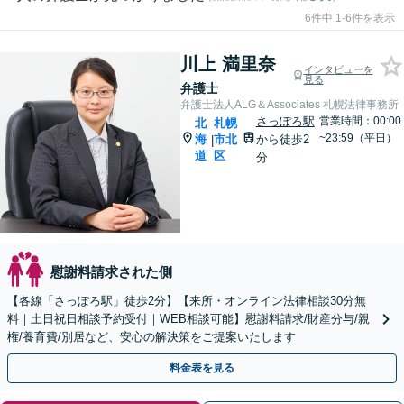
6件中 1-6件を表示
川上 満里奈
インタビューを
見る
弁護士
弁護士法人ALG＆Associates 札幌法律事務所
さっぽろ駅
営業時間：00:00
北
札幌
~23:59（平日）
海
市北
から徒歩2
|
道
区
分
慰謝料請求された側
【各線「さっぽろ駅」徒歩2分】【来所・オンライン法律相談30分無
料｜土日祝日相談予約受付｜WEB相談可能】慰謝料請求/財産分与/親
権/養育費/別居など、安心の解決策をご提案いたします
料金表を見る