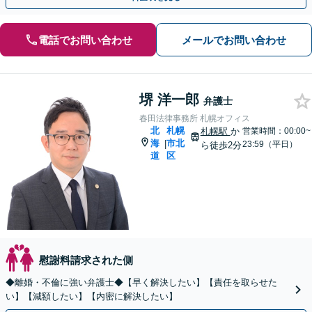
電話でお問い合わせ
メールでお問い合わせ
堺 洋一郎
弁護士
春田法律事務所 札幌オフィス
北
札幌
札幌駅
か
営業時間：00:00~
海
市北
|
23:59（平日）
ら徒歩2分
道
区
慰謝料請求された側
◆離婚・不倫に強い弁護士◆【早く解決したい】【責任を取らせた
い】【減額したい】【内密に解決したい】