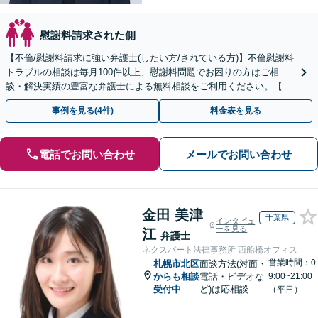
慰謝料請求された側
【不倫/慰謝料請求に強い弁護士(したい方/されている方)】不倫慰謝料
トラブルの相談は毎月100件以上、慰謝料問題でお困りの方はご相
談・解決実績の豊富な弁護士による無料相談をご利用ください。【不
倫相談は初回0円】【全国対応】
事例を見る(4件)
料金表を見る
電話でお問い合わせ
メールでお問い合わせ
金田 美津
千葉県
インタビュ
ーを見る
江
弁護士
ネクスパート法律事務所 西船橋オフィス
営業時間：0
札幌市北区
面談方法(対面・
からも相談
電話・ビデオな
9:00~21:00
受付中
ど)は応相談
（平日）