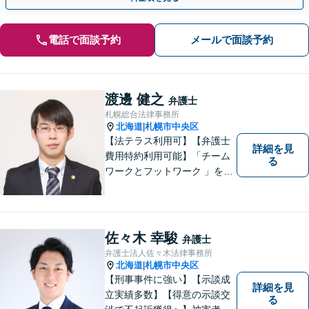
電話で面談予約
メールで面談予約
渡邊 健之
弁護士
札幌総合法律事務所
北海道
札幌市中央区
|
【法テラス利用可】【弁護士
詳細を見
費用特約利用可能】「チーム
る
ワークとフットワーク 」を合
言葉に、全弁護士と全スタッ
フが一丸となって業務にあた
り、地域の皆さまにとって、
もっと身近な存在になりたい
佐々木 幸駿
弁護士
と考えています。離婚、相
弁護士法人佐々木法律事務所
続、交通事故、借金、労働、
北海道
札幌市中央区
|
刑事事件など
【刑事事件に強い】【示談成
詳細を見
立実績多数】【得意の示談交
る