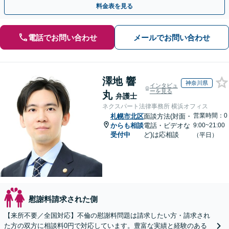
料金表を見る
電話でお問い合わせ
メールでお問い合わせ
澤地 響
神奈川県
インタビュ
ーを見る
丸
弁護士
ネクスパート法律事務所 横浜オフィス
営業時間：0
札幌市北区
面談方法(対面・
からも相談
電話・ビデオな
9:00~21:00
受付中
ど)は応相談
（平日）
慰謝料請求された側
【来所不要／全国対応】不倫の慰謝料問題は請求したい方・請求され
た方の双方に相談料0円で対応しています。豊富な実績と経験のある