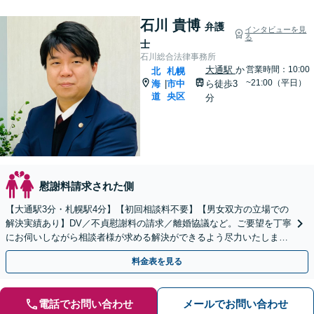
石川 貴博
弁護
インタビューを見
る
士
石川総合法律事務所
大通駅
か
営業時間：10:00
北
札幌
~21:00（平日）
海
市中
ら徒歩3
|
道
央区
分
慰謝料請求された側
【大通駅3分・札幌駅4分】【初回相談料不要】【男女双方の立場での
解決実績あり】DV／不貞慰謝料の請求／離婚協議など。ご要望を丁寧
にお伺いしながら相談者様が求める解決ができるよう尽力いたしま
す。財産分与が絡むような複雑な案件もお任せください。
料金表を見る
電話でお問い合わせ
メールでお問い合わせ