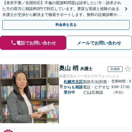
【来所不要／全国対応】不倫の慰謝料問題は請求したい方・請求され
た方の双方に相談料0円で対応しています。豊富な実績と経験のある
弁護士が交渉から解決まで徹底サポートします。無料の証拠診断や着
手金の返還保証もありますので安心してご相談ください。
料金表を見る
電話でお問い合わせ
メールでお問い合わせ
奥山 梢
弁護士
宮城県
弁護士法人リーガルプロフェッション
営業時間：0
札幌市北区
面談方法(対面・
からも相談
電話・ビデオな
9:00~17:30
受付中
ど)は応相談
（平日）