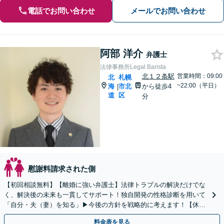
電話でお問い合わせ
メールでお問い合わせ
阿部 洋介
弁護士
法律事務所Legal Barista
北１２条駅
営業時間：09:00
北
札幌
~22:00（平日）
海
市北
から徒歩4
|
道
区
分
慰謝料請求された側
【初回相談無料】【離婚に強い弁護士】法律トラブルの解決だけでな
く、解決後の未来も一貫してサポート！独自開発の性格診断を用いて
「自分・夫（妻）を知る」▶︎今後の方針を戦略的に考えます！【休
日・夜間対応】【オンライン相談OK】【札幌駅5分】
料金表を見る