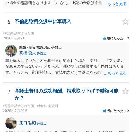
い場合の慰謝料となります。） なお、上記の金額は不倫をした２名が
支払う総額の相場ですので、 ご自身が全額支払った場合は相手女性に
半額程度の支払を求める、 求償ができることになります。 その求償権
を放棄する場合の慰謝料相場は、６０万円から８０万円程度になるこ
6
不倫慰謝料交渉中に車購入
とが多いです。 （相手夫婦が離婚しませんので、減額してでも求償権
を放棄してもらうメリットがあることになります。） ５年後に離婚す
#慰謝料請求された側
る可能性について、慰謝料額に影響が出る可能性はないと考えます。
2026年7月21日
役にたった
2
最後に、ご依頼になる場合の弁護士費用は、ご依頼になる弁護士によ
離婚・男女問題に強い弁護士
り異なりますので、直接ご確認いただくといいですよ。 ご質問に対す
髙橋 俊太
弁護士
る回答は以上ですが、可能であれば、ご依頼になるかは別にして、お
車を購入していたことを相手方に知られた場合、交渉上、「支払能力
近くの弁護士に直接相談されて、今後の対応についてアドバイスを求
があるのではないか」と見られ、減額交渉に影響する可能性はありま
めることをおすすめいたします。 ご参考にしていただけますと幸いで
す。もっとも、慰謝料額は、支払能力だけで決まるものではなく、不
す。
貞行為の有無、やり取りの内容、会っていた回数、夫婦関係への影
響、離婚・別居の有無、証拠関係等によって判断されます。 ご記載の
ように、LINEのやり取りと数回の食事のみで性交渉がないのであれ
7
弁護士費用の成功報酬、請求取り下げで減額可能
ば、原則として不貞慰謝料支払義務は否定されます。他方で、性交渉
か？
がない場合でも、親密なやり取りの内容や関係の態様によっては、婚
#慰謝料請求された側
#離婚の慰謝料
姻共同生活の平穏を害したとして、例外的に慰謝料支払義務が肯定さ
2026年7月26日
役にたった
2
れることもあります。 すでに弁護士に依頼されているのであれば、車
の購入事情も含めて説明し、支払能力の問題と、そもそもの慰謝料額
肥田 弘昭
弁護士
の相当性を分けて交渉してもらう方がよいでしょう。