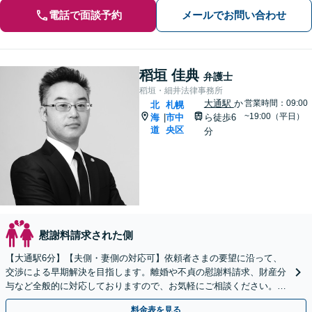
電話で面談予約
メールでお問い合わせ
稻垣 佳典
弁護士
稻垣・細井法律事務所
大通駅
か
営業時間：09:00
北
札幌
~19:00（平日）
海
市中
ら徒歩6
|
道
央区
分
慰謝料請求された側
【大通駅6分】【夫側・妻側の対応可】依頼者さまの要望に沿って、
交渉による早期解決を目指します。離婚や不貞の慰謝料請求、財産分
与など全般的に対応しておりますので、お気軽にご相談ください。
【夜間・休日対応可】【法テラス可】
料金表を見る