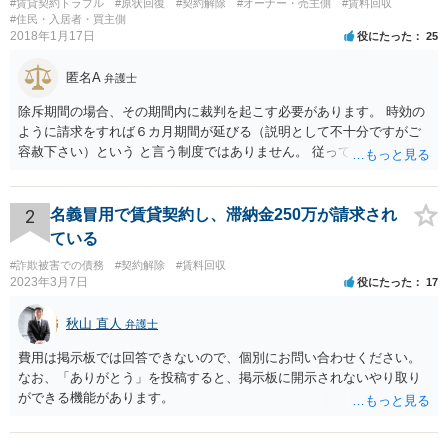
#賃貸契約トラブル
#原状回復
#契約解除
#オーナー・売主側
#賃料回収
#住民・入居者・買主側
2018年1月17日
役にたった
25
匿名A
弁護士
除斥期間の場合、その期間内に裁判を起こす必要があります。 時効の
ように請求をすれば６カ月期間が延びる（説明として不十分ですがご
容赦下さい）という と言う制度ではありません。 従って、理論上は１
年経過していますので、既に支払義務はありません。
2
名義冒用で賃貸契約し、滞納金250万が請求され
ている
#詐欺被害での債務
#契約解除
#賃料回収
2023年3月7日
役にたった
17
秋山 直人
弁護士
費用は掲示板では回答できないので、個別にお問い合わせください。
なお、「ありがとう」を投稿すると、掲示板に開示されないやり取り
ができる機能があります。