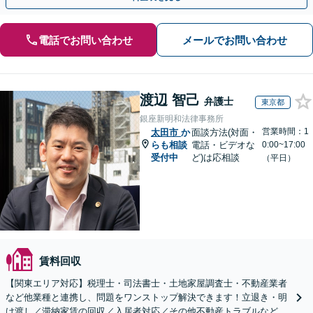
電話でお問い合わせ
メールでお問い合わせ
渡辺 智己
弁護士
東京都
銀座新明和法律事務所
営業時間：1
太田市
か
面談方法(対面・
らも相談
電話・ビデオな
0:00~17:00
受付中
ど)は応相談
（平日）
賃料回収
【関東エリア対応】税理士・司法書士・土地家屋調査士・不動産業者
など他業種と連携し、問題をワンストップ解決できます！立退き・明
け渡し／滞納家賃の回収／入居者対応／その他不動産トラブルなど