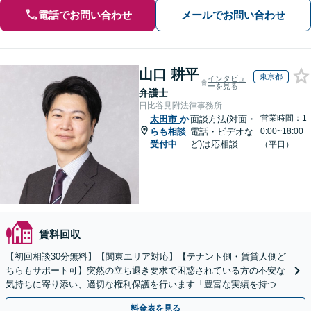
電話でお問い合わせ
メールでお問い合わせ
山口 耕平
東京都
インタビュ
ーを見る
弁護士
日比谷見附法律事務所
営業時間：1
太田市
か
面談方法(対面・
らも相談
電話・ビデオな
0:00~18:00
受付中
ど)は応相談
（平日）
賃料回収
【初回相談30分無料】【関東エリア対応】【テナント側・賃貸人側ど
ちらもサポート可】突然の立ち退き要求で困惑されている方の不安な
気持ちに寄り添い、適切な権利保護を行います「豊富な実績を持つ弁
護士チームによる総合的サポート」【休日・夜間相談可】
料金表を見る