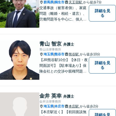
群馬県
桐生市
天王宿駅
から徒歩7分
|
交通事故（被害者側）、家庭
詳細を見
問題（離婚・相続・遺言）、
る
労働問題等を中心に、個人・
中小企業のお客様であればど
のような分野でも対応可能で
す。 結果だけでなくプロセス
もご満足いただける質の高い
青山 智京
弁護士
サービスを日々心がけていま
青山法律事務所
す。
埼玉県
熊谷市
熊谷駅
から徒歩10分
|
【JR熊谷駅10分】【休日・夜
詳細を見
間面談可】【駐車場あり】保
る
険会社との交渉や親権問題、
逮捕直後の対応など、それぞ
れの事情に応じた柔軟な支援
を行います。 「弁護士は敷居
が高い」と感じる方も、まず
金井 英幸
弁護士
はお気持ちをお聞かせくださ
金井法律事務所
い。
埼玉県
本庄市
本庄駅
から徒歩2分
|
【本庄駅近く】【初回面談無
詳細を見