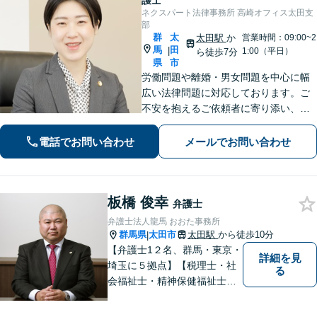
護士
ネクスパート法律事務所 高崎オフィス太田支
部
群
太
太田駅
か
営業時間：09:00~2
馬
田
|
1:00（平日）
ら徒歩7分
県
市
労働問題や離婚・男女問題を中心に幅
広い法律問題に対応しております。ご
不安を抱えるご依頼者に寄り添い、最
善の解決策を提案して、心の支えにな
れるよう尽力します。【初回相談無
電話でお問い合わせ
メールでお問い合わせ
料】まずは心のうちをお聞かせくださ
い。【夜間休日対応可】
板橋 俊幸
弁護士
弁護士法人龍馬 おおた事務所
群馬県
太田市
太田駅
から徒歩10分
|
【弁護士1２名、群馬・東京・
詳細を見
埼玉に５拠点】【税理士・社
る
会福祉士・精神保健福祉士が
所属】 【介護・福祉事業者の
サポートに注力】【土曜・夜