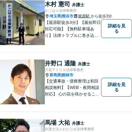
木村 憲司
弁護士
かごはら法律事務所
埼玉県
熊谷市
籠原駅
から徒歩3分
|
【籠原駅徒歩3分】【最短即日
詳細を見
対応可能】【無料駐車場あ
る
り】法律トラブルに巻き込ま
れた場合は、どのようなもの
であっても早めの相談が重要
です。早めの相談がより良い
解決の鍵です。お困りごとが
井野口 通隆
弁護士
ございましたら、お気軽にご
六花アトリエ法律事務所
相談ください。
群馬県
館林市
|
【交通事故・債務整理は初回
詳細を見
相談無料】【WEB・夜間相談
る
対応】 心の花を咲かせること
ができるように、全身全霊を
かけてサポートします。 一期
一会を大事にし、あなたとの
縁を心からお待ちしていま
馬場 大祐
弁護士
す。
弁護士法人わたらせ法律事務所