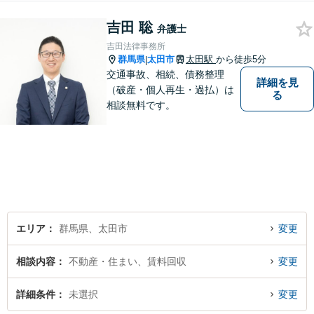
間相談可能】【出張相談可
吉田 聡
能】
弁護士
吉田法律事務所
群馬県
太田市
太田駅
から徒歩5分
|
交通事故、相続、債務整理
詳細を見
（破産・個人再生・過払）は
る
相談無料です。
エリア
群馬県、太田市
変更
相談内容
不動産・住まい、賃料回収
変更
詳細条件
未選択
変更