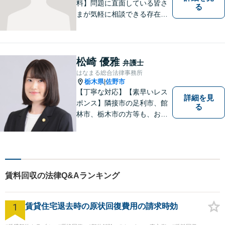
料】問題に直面している皆さ
る
まが気軽に相談できる存在に
なります。離婚問題／相続問
題／交通事故など、幅広いト
ラブルに対応。【当日／夜間
／休日対応可能】公平・公正
松崎 優雅
弁護士
な立場から、事件の見通しを
はなまる総合法律事務所
正確に伝えます。お気軽にご
栃木県
佐野市
|
相談ください。
【丁寧な対応】【素早いレス
詳細を見
ポンス】隣接市の足利市、館
る
林市、栃木市の方等も、お気
軽にご相談ください。交通事
故・離婚・相続問題を多数経
験しました。不貞の慰謝料の
ご相談は、内容によって、初
回相談を無料としておりま
賃料回収の法律Q&Aランキング
す。
1
賃貸住宅退去時の原状回復費用の請求時効