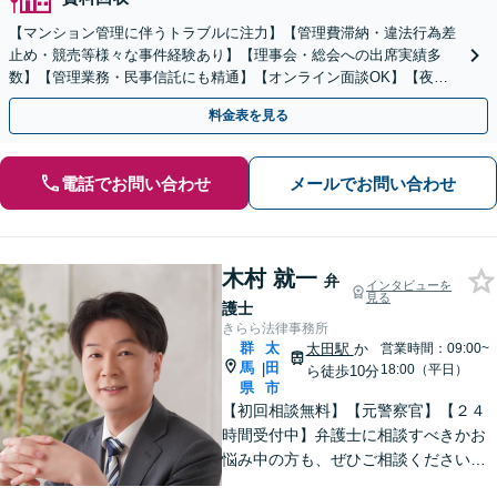
【マンション管理に伴うトラブルに注力】【管理費滞納・違法行為差
止め・競売等様々な事件経験あり】【理事会・総会への出席実績多
数】【管理業務・民事信託にも精通】【オンライン面談OK】【夜
間・休日相談可】
料金表を見る
電話でお問い合わせ
メールでお問い合わせ
木村 就一
弁
インタビューを
見る
護士
きらら法律事務所
群
太
太田駅
か
営業時間：09:00~
馬
田
|
18:00（平日）
ら徒歩10分
県
市
【初回相談無料】【元警察官】【２４
時間受付中】弁護士に相談すべきかお
悩み中の方も、ぜひご相談ください
【刑事・離婚・相続・交通事故・企業