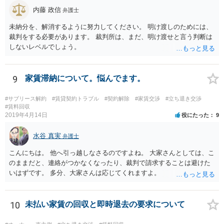
内藤 政信
弁護士
未納分を、解消するように努力してください。 明け渡しのためには、
裁判をする必要があります。 裁判所は、まだ、明け渡せと言う判断は
しないレベルでしょう。
9
家賃滞納について。悩んでます。
#サブリース解約
#賃貸契約トラブル
#契約解除
#家賃交渉
#立ち退き交渉
#賃料回収
2019年4月14日
役にたった
9
水谷 真実
弁護士
こんにちは。 他へ引っ越しなさるのですよね。 大家さんとしては、こ
のままだと、連絡がつかなくなったり、裁判で請求することは避けた
いはずです。 多分、大家さんは応じてくれますよ。
10
未払い家賃の回収と即時退去の要求について