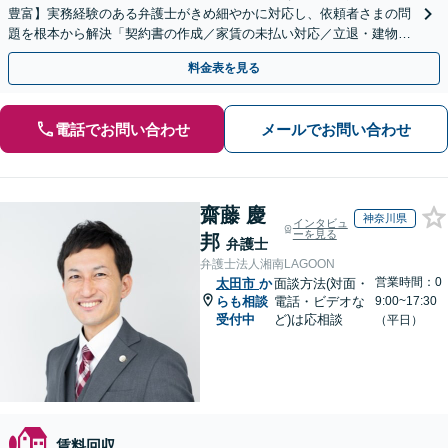
豊富】実務経験のある弁護士がきめ細やかに対応し、依頼者さまの問
題を根本から解決「契約書の作成／家賃の未払い対応／立退・建物の
明け渡し請求／欠陥住宅トラブル」
料金表を見る
電話でお問い合わせ
メールでお問い合わせ
齋藤 慶
神奈川県
インタビュ
ーを見る
邦
弁護士
弁護士法人湘南LAGOON
営業時間：0
太田市
か
面談方法(対面・
らも相談
電話・ビデオな
9:00~17:30
受付中
ど)は応相談
（平日）
賃料回収