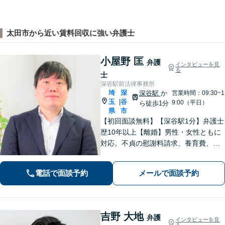
太田市から近い賃料回収に強い弁護士
小屋野 匡
弁護
インタビューを見
る
士
深谷駅前法律事務所
埼
深
深谷駅
か
営業時間：09:30~1
玉
谷
|
9:00（平日）
ら徒歩1分
県
市
【初回面談無料】【深谷駅1分】弁護士
歴10年以上【離婚】男性・女性ともに
対応。不貞の慰謝料請求、養育費、協
議、調停など【相続】交渉や相続放
棄、遺留分、遺言書の作成など。出張
電話で面談予約
メールで面談予約
相談可。少しでも不安に感じました
ら、お早めにお電話ください。
吉野 大地
弁護
インタビューを見
る