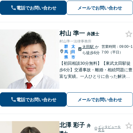
法務など】ご相談者さまに寄り添い、
電話でお問い合わせ
メールでお問い合わせ
きめ細やかな対応で、スピーディーに
最良の解決を目指します【土日・夜間
相談可能】。
村山 準一
弁護士
村山準一法律事務所
群
太
太田駅
か
営業時間：09:00~1
馬
田
|
7:00（平日）
ら徒歩6分
県
市
【初回相談30分無料】【東武太田駅徒
歩6分】交通事故・離婚・相続問題に豊
富な実績。一人ひとりに合った解決方
法で納得できる解決を目指します。依
頼者ファーストで迅速対応。企業法務
もご相談ください。
電話でお問い合わせ
メールでお問い合わせ
北澤 彩子
弁
インタビューを
見る