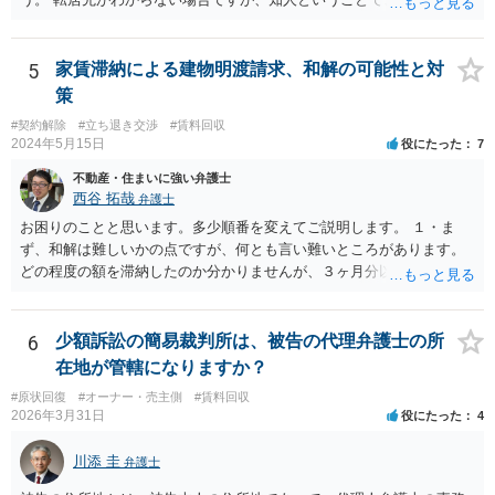
はなく、上記のとおり、「不相当」かどうかが判断できないから、と
のであれば、そちらに連絡をしてという形ですが、知人間ということ
いう理論になると思います。 そして、法律上、増額協議が整わない場
で、適切な対応が望めない場合は、債権回収を弁護士に依頼すること
合、増額を正当とする判決が確定するまでは相当な賃料（※現在の賃
をご検討ください。
5
家賃滞納による建物明渡請求、和解の可能性と対
料）を支払えば足りる、とされています。 もし、貸主が「現在の賃料
策
なら受け取らない」などと言った場合は、最寄りの法務局に現在の賃
#契約解除
#立ち退き交渉
#賃料回収
料を供託してください。賃料を支払わないと契約が解除される可能性
2024年5月15日
役にたった
7
がありますので、注意が必要です。
不動産・住まいに強い弁護士
西谷 拓哉
弁護士
お困りのことと思います。多少順番を変えてご説明します。 １・ま
ず、和解は難しいかの点ですが、何とも言い難いところがあります。
どの程度の額を滞納したのか分かりませんが、３ヶ月分以上滞納した
り、これまで繰り返し賃料滞納があったりすると、 信頼関係が破壊さ
れたと評価され、来月払えるからと言って、大家があなたとの賃貸借
契約が解約できることに変わりなくなってしまうからです。 そのよう
6
少額訴訟の簡易裁判所は、被告の代理弁護士の所
な場合、相手が、「もう出て行って欲しい」と考えていれば、引き続
在地が管轄になりますか？
き居住する前提での和解は難しい可能性があります。 ２・弁護士が事
#原状回復
#オーナー・売主側
#賃料回収
件の見通しをたてるにも、賃料滞納状況で見立てが変わりますし、そ
2026年3月31日
役にたった
4
もそも賃料滞納状況によってはご希望に沿える活動を保障できず、 依
頼を受けられないかもしれないです。依頼を受けるにしても厳しめの
川添 圭
弁護士
リスクを踏まえた上でのものとなる可能性があります。 定型的な事件
依頼となるかもわからず、着手金額もなんともいえないと思います。