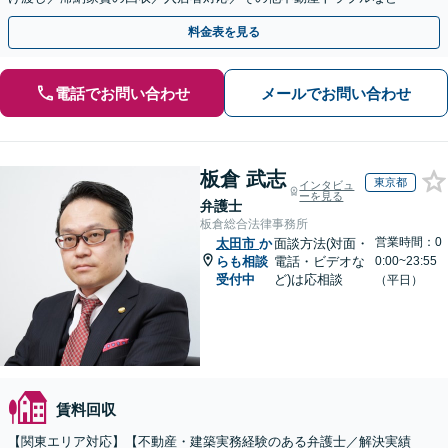
料金表を見る
電話でお問い合わせ
メールでお問い合わせ
板倉 武志
東京都
インタビュ
ーを見る
弁護士
板倉総合法律事務所
営業時間：0
太田市
か
面談方法(対面・
らも相談
電話・ビデオな
0:00~23:55
受付中
ど)は応相談
（平日）
賃料回収
【関東エリア対応】【不動産・建築実務経験のある弁護士／解決実績