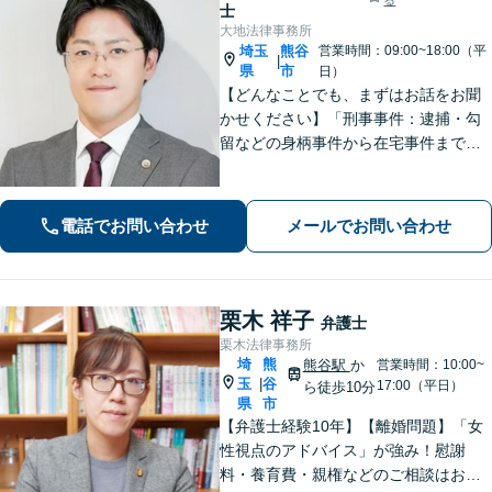
士
大地法律事務所
埼玉
熊谷
営業時間：09:00~18:00（平
|
県
市
日）
【どんなことでも、まずはお話をお聞
かせください】「刑事事件：逮捕・勾
留などの身柄事件から在宅事件まで、
捜査段階から迅速に対応し、接見・示
談交渉・不起訴に向けた弁護活動を行
います。」
電話でお問い合わせ
メールでお問い合わせ
栗木 祥子
弁護士
栗木法律事務所
埼
熊
熊谷駅
か
営業時間：10:00~
玉
谷
|
17:00（平日）
ら徒歩10分
県
市
【弁護士経験10年】【離婚問題】「女
性視点のアドバイス」が強み！慰謝
料・養育費・親権などのご相談はお任