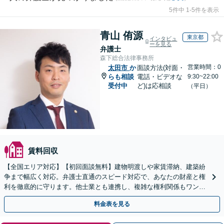
5件中 1-5件を表示
青山 侑源
東京都
インタビュ
ーを見る
弁護士
森下総合法律事務所
営業時間：0
太田市
か
面談方法(対面・
らも相談
電話・ビデオな
9:30~22:00
受付中
ど)は応相談
（平日）
賃料回収
【全国エリア対応】【初回面談無料】建物明渡しや家賃滞納、建築紛
争まで幅広く対応。弁護士直通のスピード対応で、あなたの財産と権
利を徹底的に守ります。他士業とも連携し、複雑な権利関係もワンス
トップで解決。【弁護士直通・LINE相談可】
料金表を見る