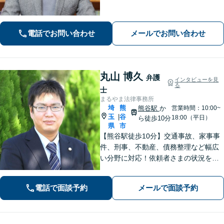
せください【相続・遺言】丁寧なヒア
リングと話しやすい雰囲気を大切にし
ます。その他、交通事故、借金・債務
電話でお問い合わせ
メールでお問い合わせ
整理にも対応。
丸山 博久
弁護
インタビューを見
る
士
まるやま法律事務所
埼
熊
熊谷駅
か
営業時間：10:00~
玉
谷
|
18:00（平日）
ら徒歩10分
県
市
【熊谷駅徒歩10分】交通事故、家事事
件、刑事、不動産、債務整理など幅広
い分野に対応！依頼者さまの状況を十
分にヒアリングし、あらゆる観点から
解決策をご提案いたします。お気軽に
電話で面談予約
メールで面談予約
ご相談ください。【法テラス利用可】
【駐車場あり】