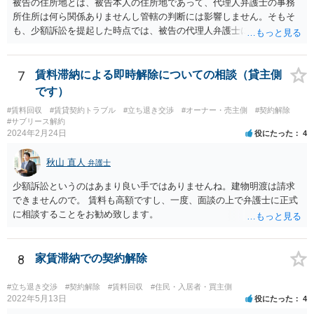
被告の住所地とは、被告本人の住所地であって、代理人弁護士の事務
複数事務所にあたり、着手金額を確認されるとよいと思います。 ３・
所住所は何ら関係ありませんし管轄の判断には影響しません。そもそ
弁護士が依頼を受ければ代わりに裁判所とのやりとりを行うことが可
も、少額訴訟を提起した時点では、被告の代理人弁護士には民事訴訟
能です。双方に弁護士がついていればウェブ会議で裁判を実施する場
法の訴訟代理人としての地位はまだないからです。
合もあるでしょう。 ただし、ご本人さんも同行してもらう必要が和解
協議の場合だとあると思います。
7
賃料滞納による即時解除についての相談（貸主側
です）
#賃料回収
#賃貸契約トラブル
#立ち退き交渉
#オーナー・売主側
#契約解除
#サブリース解約
2024年2月24日
役にたった
4
秋山 直人
弁護士
少額訴訟というのはあまり良い手ではありませんね。建物明渡は請求
できませんので。 賃料も高額ですし、一度、面談の上で弁護士に正式
に相談することをお勧め致します。
8
家賃滞納での契約解除
#立ち退き交渉
#契約解除
#賃料回収
#住民・入居者・買主側
2022年5月13日
役にたった
4