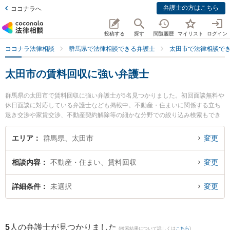
弁護士の方はこちら
ココナラへ
投稿する
探す
閲覧履歴
マイリスト
ログイン
ココナラ法律相談
群馬県で法律相談できる弁護士
太田市で法律相談で
太田市の賃料回収に強い弁護士
群馬県の太田市で賃料回収に強い弁護士が5名見つかりました。初回面談無料や
休日面談に対応している弁護士なども掲載中。不動産・住まいに関係する立ち
退き交渉や家賃交渉、不動産契約解除等の細かな分野での絞り込み検索もでき
便利です。特にきらら法律事務所の木村 就一弁護士や村山準一法律事務所の村
山 準一弁護士、ネクスパート法律事務所 高崎オフィス太田支部の北澤 彩子弁
エリア
群馬県、太田市
変更
護士のプロフィール情報や弁護士費用、強みなどが注目されています。『太田
市で土日や夜間に発生した賃料回収のトラブルを今すぐに弁護士に相談した
相談内容
不動産・住まい、賃料回収
変更
い』『賃料回収のトラブル解決の実績豊富な近くの弁護士を検索したい』『初
回相談無料で賃料回収を法律相談できる太田市内の弁護士に相談予約したい』
などでお困りの相談者さんにおすすめです。
詳細条件
未選択
変更
5
人の弁護士が見つかりました
(検索結果について詳しくは
こちら
)