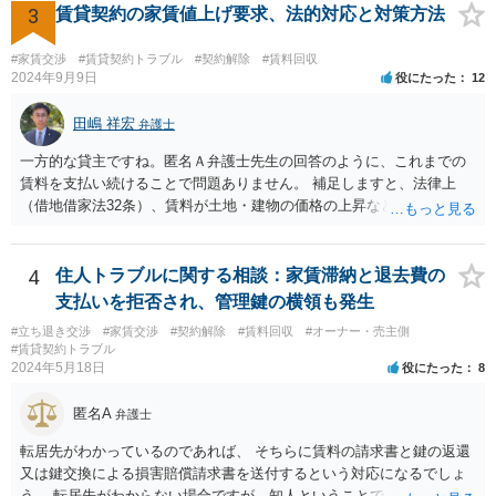
3
賃貸契約の家賃値上げ要求、法的対応と対策方法
#家賃交渉
#賃貸契約トラブル
#契約解除
#賃料回収
2024年9月9日
役にたった
12
田嶋 祥宏
弁護士
一方的な貸主ですね。匿名Ａ弁護士先生の回答のように、これまでの
賃料を支払い続けることで問題ありません。 補足しますと、法律上
（借地借家法32条）、賃料が土地・建物の価格の上昇などの経済事情
の変動や、近隣の同種建物の賃料と比較して「不相当となったとき」
は、「契約条件にかかわらず」、当事者は賃料の増減を請求できる、
とされています。 「不相当」かどうかは、貸主から、近隣相場の上昇
4
住人トラブルに関する相談：家賃滞納と退去費の
を示す同種賃貸物件の根拠資料などを提示してもらわないと判断でき
支払いを拒否され、管理鍵の横領も発生
ませんよね。ご相談者様のケースでは、こうした資料が示されていな
#立ち退き交渉
#家賃交渉
#契約解除
#賃料回収
#オーナー・売主側
いと思われることと、１０％が相当がどうかが分からないので、「不
#賃貸契約トラブル
相当」という判断ができないから賃料増額には応じないという主張が
2024年5月18日
役にたった
8
できます。 なお、賃貸借契約書には「家賃の変更は貸主・借主間の合
意の上で行う」という特約があるとのことですが、最高裁判例（S56.
匿名A
弁護士
4.20）では、このような特約があっても協議を経ない増額請求も有効
とされているため（本当に賃料が不相当であれば特約に拘束されるの
転居先がわかっているのであれば、 そちらに賃料の請求書と鍵の返還
は不合理だからという考え方です。「契約条件にかかわらず」とはそ
又は鍵交換による損害賠償請求書を送付するという対応になるでしょ
ういう意味です。）、契約違反だから増額には応じないという理論で
う。 転居先がわからない場合ですが、知人ということで、連絡がつく