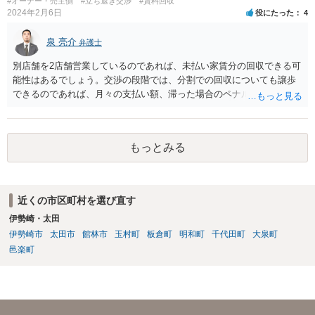
#オーナー・売主側
#立ち退き交渉
#賃料回収
2024年2月6日
役にたった
4
泉 亮介
弁護士
別店舗を2店舗営業しているのであれば、未払い家賃分の回収できる可
能性はあるでしょう。交渉の段階では、分割での回収についても譲歩
できるのであれば、月々の支払い額、滞った場合のペナルティ等を定
め合意書を交わしておくと良いでしょう。 まず内容証明と裁判外交渉
で行い、相手方の対応次第では訴訟を検討するという形の方が、交渉
で解決した場合弁護士費用も安くなるためで良いかと思われます。
もっとみる
近くの市区町村を選び直す
伊勢崎・太田
伊勢崎市
太田市
館林市
玉村町
板倉町
明和町
千代田町
大泉町
邑楽町