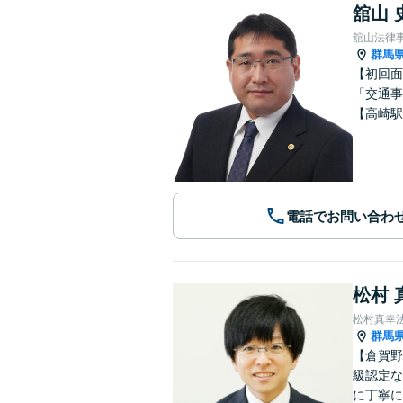
舘山 
舘山法律
群馬
【初回面
「交通事
【高崎駅
電話でお問い合わ
松村 
松村真幸
群馬
【倉賀野
級認定な
に丁寧に