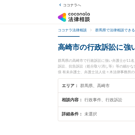
ココナラへ
ココナラ法律相談
群馬県で法律相談できる
高崎市の行政訴訟に強
群馬県の高崎市で行政訴訟に強い弁護士が11
訴訟、抗告訴訟（処分取り消し等）等の細かな
俣 有未弁護士、弁護士法人佐々木法律事務所
トラブルを今すぐに弁護士に相談したい』『行
談予約したい』などでお困りの相談者さんにお
エリア
群馬県、高崎市
相談内容
行政事件、行政訴訟
詳細条件
未選択