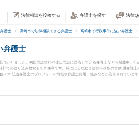
法律相談を投稿する
弁護士を探す
法律Q
弁護士
高崎市で法律相談できる弁護士
高崎市で行政事件に強い弁護士
い弁護士
名見つかりました。初回面談無料や休日面談に対応している弁護士なども掲載中。行
分野での絞り込み検索もでき便利です。特にはるな総合法律事務所の宮武 優弁護士
の佐々木 弘道弁護士のプロフィール情報や弁護士費用、強みなどが注目されていま
政訴訟のトラブル解決の実績豊富な近くの弁護士を検索したい』『初回相談無料で
すすめです。