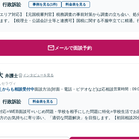
行政訴訟
事例を見る(1件)
料金表を見る
エリア対応】【元国税審判官】税務調査の事前対策から調査の立ち会い、処
ます。【税理士・公認会計士等と連携可】国税に関する不服申立てに精通。
メールで面談予約
大
弁護士
インタビューを見る
人セラヴィ
市
からも相談受付中
面談方法(対面・電話・ビデオなど)は応相談
営業時間：09:0
行政訴訟
料金表を見る
国対応⭐️WEB面談可⭐️いじめ問題・学校を相手にした問題に特化⭐️学校生活
方のお気持ちに寄り添い、「適切な問題解決」を目指します。【初回相談20