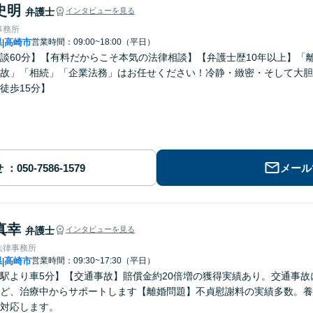
史明
弁護士
インタビューを見る
事務所
県
高崎市
営業時間：09:00~18:00（平日）
|
談60分】【有料だからこそ本気の法律相談】【弁護士歴10年以上】「
故」「相続」「企業法務」はお任せください！冷静・緻密・そして大胆
徒歩15分】
せ
メール
真幸
弁護士
インタビューを見る
法律事務所
県
高崎市
営業時間：09:30~17:30（平日）
|
駅より車5分】【交通事故】賠償金約20倍増の獲得実績あり。交通事
ど、治療中からサポートします【離婚問題】不貞慰謝料の実績多数。養
対応します。