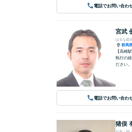
電話でお問い合わ
宮武 
はるな総
群馬
【高崎駅
執行の経
ださい。
電話でお問い合わ
猪俣 
石原・関