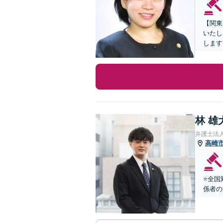
【関東
いたし
します
林 雄
弁護士法
高崎
⭐️全
係者の