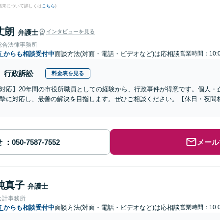
結果について詳しくは
こちら
)
丈朗
弁護士
インタビューを見る
総合法律事務所
市
からも相談受付中
面談方法(対面・電話・ビデオなど)は応相談
営業時間：10:0
行政訴訟
料金表を見る
対応】20年間の市役所職員としての経験から、行政事件が得意です。個人・
摯に対応し、最善の解決を目指します。ぜひご相談ください。【休日・夜間
せ
メール
純真子
弁護士
会計事務所
市
からも相談受付中
面談方法(対面・電話・ビデオなど)は応相談
営業時間：10:0