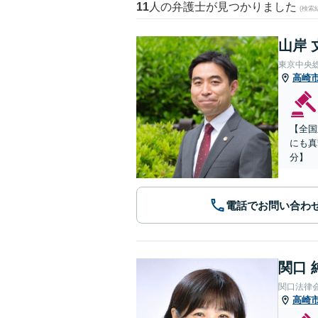
11
人の弁護士が見つかりました
(検索
山岸 
東京中央
高崎
【全国
にも真
分】
電話でお問い合わ
関口 
関口法律
高崎