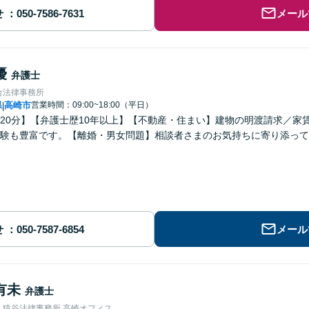
せ
メール
優
弁護士
合法律事務所
県
高崎市
営業時間：09:00~18:00（平日）
|
20分】【弁護士歴10年以上】【不動産・住まい】建物の明渡請求／家
験も豊富です。【離婚・男女問題】相談者さまのお気持ちに寄り添って
せ
メール
有未
弁護士
・猿谷法律事務所 高崎オフィス