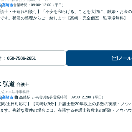
県
高崎市
営業時間：09:00~12:00（平日）
|
護士・子連れ相談可】「不安を和らげる」ことを大切に、離婚・お金の
です。状況の整理からご一緒します【高崎・完全個室・駐車場無料】
せ
メール
 弘道
弁護士
人佐々木法律事務所
県
高崎市
高崎駅
から徒歩9分
営業時間：09:00~21:00（平日）
|
夜間/土日対応可】【高崎駅9分】弁護士歴20年以上の多数の実績・ノ
ます。複雑な案件の場合には、在籍する弁護士複数名の経験・ノウハウ