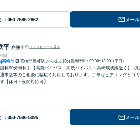
せ
メール
鉄平
弁護士
インタビューを見る
事務所
県
高崎市
高崎問屋町駅
から徒歩10分
営業時間：09:00~18:00（平日）
|
談料60分無料】【高前バイパス・高渋バイパス・高崎環状線近く】【
通事故等のご相談に幅広く対応しております。丁寧なヒアリングとコミ
す【休日・夜間対応可】
せ
メール