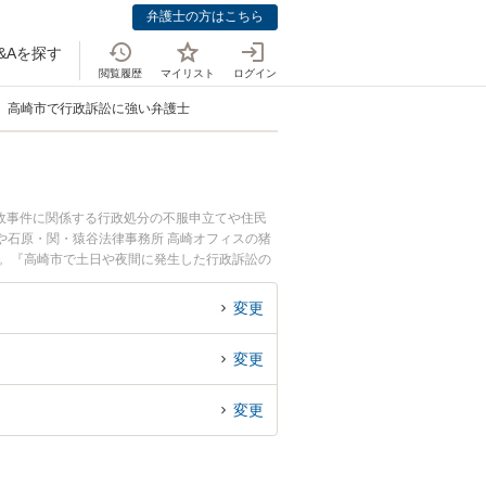
弁護士の方はこちら
&Aを探す
閲覧履歴
マイリスト
ログイン
高崎市で行政訴訟に強い弁護士
政事件に関係する行政処分の不服申立てや住民
や石原・関・猿谷法律事務所 高崎オフィスの猪
す。『高崎市で土日や夜間に発生した行政訴訟の
行政訴訟を法律相談できる高崎市内の弁護士に相
変更
変更
変更