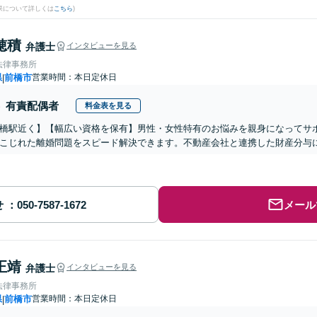
果について詳しくは
こちら
)
穂積
弁護士
インタビューを見る
法律事務所
県
前橋市
営業時間：本日定休日
|
有責配偶者
料金表を見る
橋駅近く】【幅広い資格を保有】男性・女性特有のお悩みを親身になってサ
こじれた離婚問題をスピード解決できます。不動産会社と連携した財産分与
せ
メール
正靖
弁護士
インタビューを見る
法律事務所
県
前橋市
営業時間：本日定休日
|