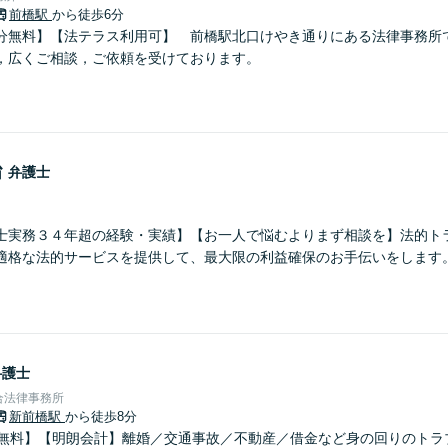
前橋駅
から徒歩6分
分無料】【法テラス利用可】 前橋駅北口けやき通りにある法律事務所
，広くご相談，ご依頼を受けております。
治
弁護士
士実務３４年超の経験・実績】【お一人で悩むよりまず相談を】法的ト
適格な法的サービスを提供して、最大限の利益確保のお手伝いをします
弁護士
合法律事務所
新前橋駅
から徒歩8分
分無料】【明朗会計】離婚／交通事故／不動産／借金など身の回りのトラ