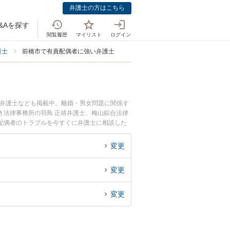
弁護士の方はこちら
&Aを探す
閲覧履歴
マイリスト
ログイン
護士
前橋市で有責配偶者に強い弁護士
つ弁護士なども掲載中。離婚・男女問題に関係す
き法律事務所の羽鳥 正靖弁護士、梅山綜合法律
配偶者のトラブルを今すぐに弁護士に相談した
内の弁護士に相談予約したい』などでお困りの相
変更
変更
変更