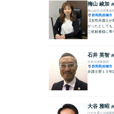
梅山 綾加
梅山綜合法律事務
群馬県
前橋市
|
【女性弁護士が
かったとしても
ご依頼者様に寄
石井 英智
石井法律事務所
群馬県
前橋市
|
弁護士歴１０年
大谷 雅昭
けやき通り法律事