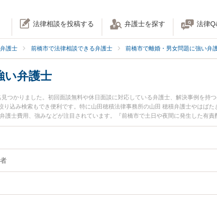
法律相談を投稿する
弁護士を探す
法律Q
弁護士
前橋市で法律相談できる弁護士
前橋市で離婚・男女問題に強い弁
強い弁護士
名見つかりました。初回面談無料や休日面談に対応している弁護士、解決事例を持
絞り込み検索もでき便利です。特に山田穂積法律事務所の山田 穂積弁護士やはばた
や弁護士費用、強みなどが注目されています。『前橋市で土日や夜間に発生した有責
近くの弁護士を検索したい』『初回相談無料で有責配偶者を法律相談できる前橋市
者