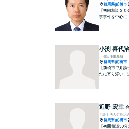
群馬県
前橋市
|
【初回相談３０
事事件を中心に
小渕 喜代
小渕法律事務所
群馬県
前橋市
|
【前橋市で弁護
たに寄り添い、
近野 宏幸
弁護士法人釘島総
群馬県
前橋市
|
【初回相談30