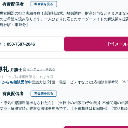
有責配偶者
料金表を見る
男女問題の担当実績多数！慰謝料請求、離婚調停、財産分与などさまざまな
のご希望を汲み取ります。一人ひとりに応じたオーダーメイドの解決策を提
総社駅・車15分】
せ
メール
尊礼
弁護士
インタビューを見る
ートアップ法律事務所 さいたま支店
市
からも相談受付中
面談方法(対面・電話・ビデオなど)は応相談
営業時間：06:
有責配偶者
料金表を見る
・浮気の慰謝料請求をされたら】【当日中の相談可(予約制)】不倫問題の相談
交渉・解決実績が豊富な法律事務所です。【不倫相談は初回0円】【電話相談