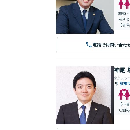
離婚・
者さま
【群馬
電話でお問い合わ
神尾 
東京スタ
前橋
【不倫
た側の