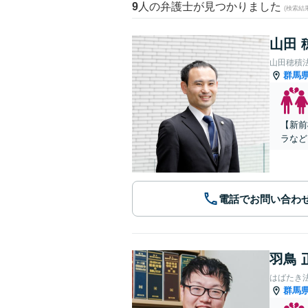
9
人の弁護士が見つかりました
(検索結
山田 
山田穂積
群馬
【新前
ラなど
電話でお問い合わ
羽鳥 
はばたき
群馬