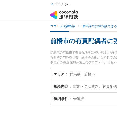
ココナラへ
ココナラ法律相談
群馬県で法律相談できる
前橋市の有責配偶者に
群馬県の前橋市で有責配偶者に強い弁護士が9
る財産分与や養育費、親権等の細かな分野での
事務所の梅山 綾加弁護士のプロフィール情報
い』『有責配偶者のトラブル解決の実績豊富な
談者さんにおすすめです。
エリア
群馬県、前橋市
相談内容
離婚・男女問題、有責配偶
詳細条件
未選択