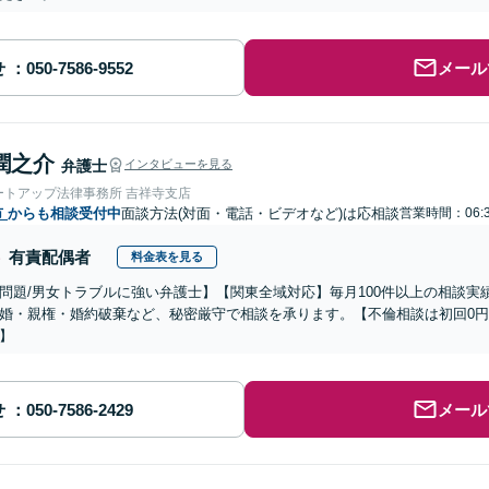
せ
メール
潤之介
弁護士
インタビューを見る
ートアップ法律事務所 吉祥寺支店
市
からも相談受付中
面談方法(対面・電話・ビデオなど)は応相談
営業時間：06:
有責配偶者
料金表を見る
題/男女トラブルに強い弁護士】【関東全域対応】毎月100件以上の相談実績、 不倫(浮気)・貞操権侵害
婚・親権・婚約破棄など、秘密厳守で相談を承ります。【不倫相談は初回0円
】
せ
メール