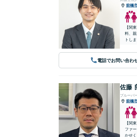
前橋
【関東
料、親
トしま
電話でお問い合わ
佐藤 
ブルーバ
前橋
【関東
ファー
かせく