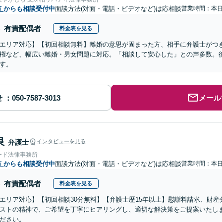
市
からも相談受付中
面談方法(対面・電話・ビデオなど)は応相談
営業時間：本
有責配偶者
料金表を見る
エリア対応】【初回相談無料】離婚の意思が固まった方、相手に弁護士がつ
権など、幅広い離婚・男女問題に対応。「相談して安心した」との声多数。
す。
せ
メール
良
弁護士
インタビューを見る
ード法律事務所
市
からも相談受付中
面談方法(対面・電話・ビデオなど)は応相談
営業時間：本
有責配偶者
料金表を見る
エリア対応】【初回相談30分無料】【弁護士歴15年以上】慰謝料請求、財
ストの精神で、ご希望を丁寧にヒアリングし、適切な解決策をご提案いたし
ださい。