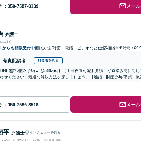
せ
メール
悟
弁護士
律事務所
市
からも相談受付中
面談方法(対面・電話・ビデオなど)は応相談
営業時間：09:
有責配偶者
料金表を見る
LINE無料相談•予約→ @566ziisj】【土日夜間可能】弁護士が直接親身
わせください。最適な解決方法を探しましょう。【離婚、財産分与/不貞、慰謝
せ
メール
翔平
弁護士
インタビューを見る
人やがしら 支所柏リバティ法律事務所