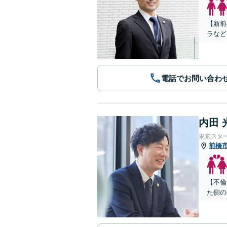
【新前
ラなど
電話でお問い合わ
内田 
東京スタ
前橋
【不倫
た側の