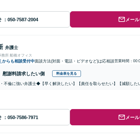
せ
メール
新
弁護士
事務所 船橋オフィス
市
からも相談受付中
面談方法(対面・電話・ビデオなど)は応相談
営業時間：00:
慰謝料請求したい側
料金表を見る
・不倫に強い弁護士◆【早く解決したい】【責任を取らせたい】【減額した
せ
メール