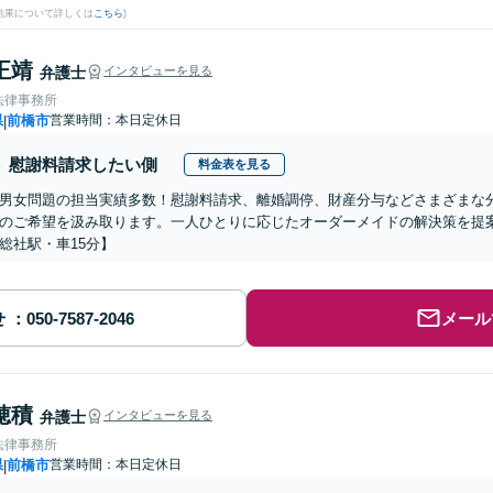
結果について詳しくは
こちら
)
正靖
弁護士
インタビューを見る
法律事務所
県
前橋市
営業時間：本日定休日
|
慰謝料請求したい側
料金表を見る
男女問題の担当実績多数！慰謝料請求、離婚調停、財産分与などさまざまな
のご希望を汲み取ります。一人ひとりに応じたオーダーメイドの解決策を提
総社駅・車15分】
せ
メール
穂積
弁護士
インタビューを見る
法律事務所
県
前橋市
営業時間：本日定休日
|