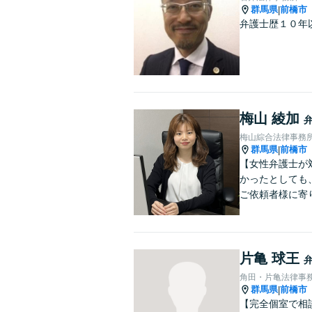
群馬県
前橋市
|
弁護士歴１０年
梅山 綾加
梅山綜合法律事務
群馬県
前橋市
|
【女性弁護士が
かったとしても
ご依頼者様に寄
片亀 球王
角田・片亀法律事
群馬県
前橋市
|
【完全個室で相