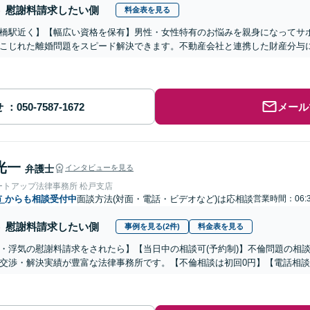
慰謝料請求したい側
料金表を見る
橋駅近く】【幅広い資格を保有】男性・女性特有のお悩みを親身になってサ
こじれた離婚問題をスピード解決できます。不動産会社と連携した財産分与
せ
メール
光一
弁護士
インタビューを見る
ートアップ法律事務所 松戸支店
市
からも相談受付中
面談方法(対面・電話・ビデオなど)は応相談
営業時間：06:
慰謝料請求したい側
事例を見る(2件)
料金表を見る
・浮気の慰謝料請求をされたら】【当日中の相談可(予約制)】不倫問題の相談
交渉・解決実績が豊富な法律事務所です。【不倫相談は初回0円】【電話相談