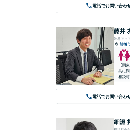
電話でお問い合わ
藤井 
渋谷アク
前橋
【関東
共に問
相談可
電話でお問い合わ
細淵 
横浜綜合