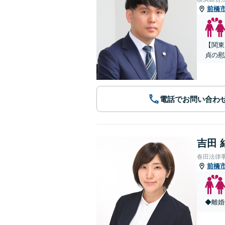
前橋
【関東
貞の慰
電話でお問い合わ
吉田 
春田法律
前橋
◆離婚