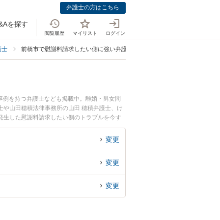
弁護士の方はこちら
&Aを探す
閲覧履歴
マイリスト
ログイン
護士
前橋市で慰謝料請求したい側に強い弁護士
事例を持つ弁護士なども掲載中。離婚・男女問
士や山田穂積法律事務所の山田 穂積弁護士、け
発生した慰謝料請求したい側のトラブルを今す
料請求したい側を法律相談できる前橋市内の弁護
変更
変更
変更