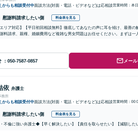
市
からも相談受付中
面談方法(対面・電話・ビデオなど)は応相談
営業時間：本
慰謝料請求したい側
料金表を見る
エリア対応】【平日初回相談無料】徹底してあなたの声に耳を傾け、最善の
謝料請求、親権、婚姻費用など複雑な男女問題はお任せください。まずは一
せ
メール
結依
弁護士
事務所
市
からも相談受付中
面談方法(対面・電話・ビデオなど)は応相談
営業時間：00:
慰謝料請求したい側
料金表を見る
・不倫に強い弁護士◆【早く解決したい】【責任を取らせたい】【減額した