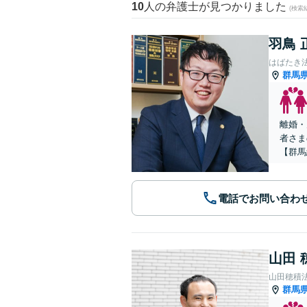
10
人の弁護士が見つかりました
(検索
羽鳥 
はばたき
群馬
離婚・
者さま
【群馬
電話でお問い合わ
山田 
山田穂積
群馬