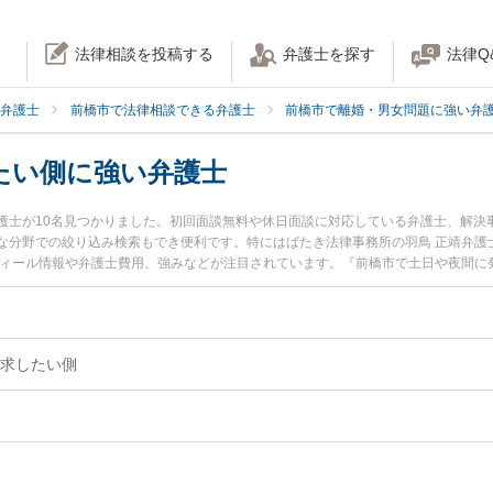
法律相談を投稿する
弁護士を探す
法律Q
弁護士
前橋市で法律相談できる弁護士
前橋市で離婚・男女問題に強い弁
たい側に強い弁護士
護士が10名見つかりました。初回面談無料や休日面談に対応している弁護士、解決
な分野での絞り込み検索もでき便利です。特にはばたき法律事務所の羽鳥 正靖弁護
フィール情報や弁護士費用、強みなどが注目されています。『前橋市で土日や夜間に
側のトラブル解決の実績豊富な近くの弁護士を検索したい』『初回相談無料で慰謝
んにおすすめです。
求したい側