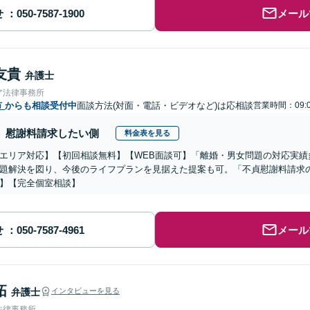
せ
メール
友貴
弁護士
ア法律事務所
市
からも相談受付中
面談方法(対面・電話・ビデオなど)は応相談
営業時間：09:0
慰謝料請求したい側
料金表を見る
エリア対応】【初回相談無料】【WEB面談可】「離婚・男女問題の対応実績
題解決を図り、今後のライフプランを見据えた提案も可。「不貞慰謝料請求
】【完全個室相談】
せ
メール
拓
弁護士
インタビューを見る
法律事務所