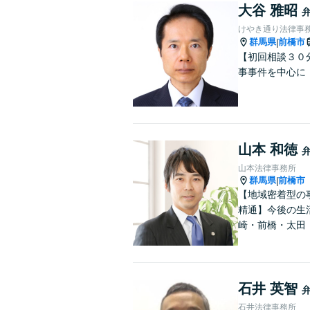
大谷 雅昭
けやき通り法律事
群馬県
前橋市
|
【初回相談３０
事事件を中心に
山本 和徳
山本法律事務所
群馬県
前橋市
|
【地域密着型の
精通】今後の生
崎・前橋・太田
石井 英智
石井法律事務所