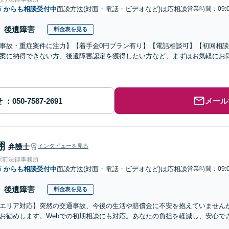
市
からも相談受付中
面談方法(対面・電話・ビデオなど)は応相談
営業時間：09:0
後遺障害
料金表を見る
事故・重症案件に注力】【着手金0円プラン有り】【電話相談可】【初回相
案に納得できない方、後遺障害認定を獲得したい方など、まずはお気軽にお
せ
メール
翔
弁護士
インタビューを見る
駅前法律事務所
市
からも相談受付中
面談方法(対面・電話・ビデオなど)は応相談
営業時間：09:0
後遺障害
料金表を見る
エリア対応】突然の交通事故、今後の生活や賠償金に不安を抱えていません
お勧めします。Webでの初期相談にも対応。あなたの負担を軽減し、安心で