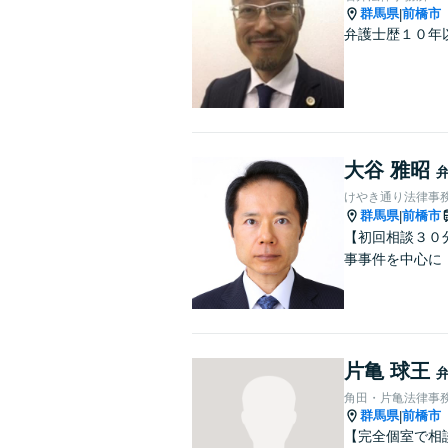
群馬県
前橋市
|
弁護士歴１０年
大谷 雅昭
けやき通り法律事
群馬県
前橋市
|
【初回相談３０
事事件を中心に
片亀 球王
角田・片亀法律事
群馬県
前橋市
|
【完全個室で相