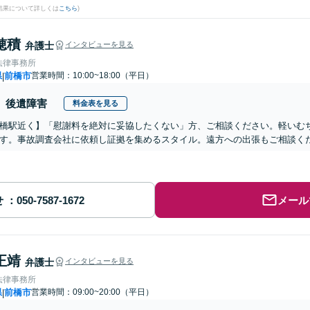
結果について詳しくは
こちら
)
穂積
弁護士
インタビューを見る
法律事務所
県
前橋市
営業時間：10:00~18:00（平日）
|
後遺障害
料金表を見る
橋駅近く】「慰謝料を絶対に妥協したくない」方、ご相談ください。軽いむ
す。事故調査会社に依頼し証拠を集めるスタイル。遠方への出張もご相談く
せ
メール
正靖
弁護士
インタビューを見る
法律事務所
県
前橋市
営業時間：09:00~20:00（平日）
|