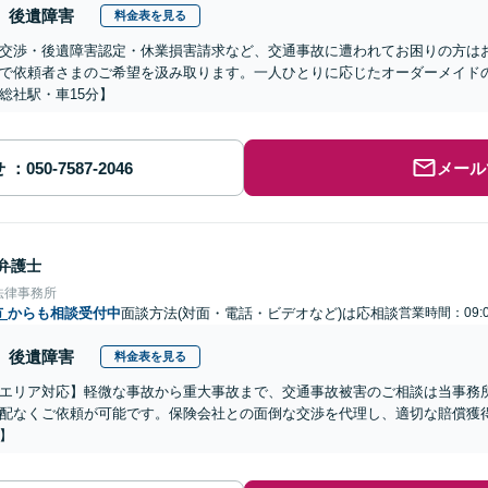
後遺障害
料金表を見る
交渉・後遺障害認定・休業損害請求など、交通事故に遭われてお困りの方は
で依頼者さまのご希望を汲み取ります。一人ひとりに応じたオーダーメイド
総社駅・車15分】
せ
メール
弁護士
法律事務所
市
からも相談受付中
面談方法(対面・電話・ビデオなど)は応相談
営業時間：09:0
後遺障害
料金表を見る
エリア対応】軽微な事故から重大事故まで、交通事故被害のご相談は当事務
配なくご依頼が可能です。保険会社との面倒な交渉を代理し、適切な賠償獲
】