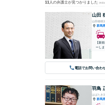
11
人の弁護士が見つかりました
(検索
山田 
山田穂積
群馬
【新前
ーしま
電話でお問い合わ
羽鳥 
はばたき
群馬