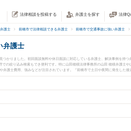
法律相談を投稿する
弁護士を探す
法律Q
弁護士
前橋市で法律相談できる弁護士
前橋市で交通事故に強い弁護士
い弁護士
名見つかりました。初回面談無料や休日面談に対応している弁護士、解決事例を持つ
野での絞り込み検索もでき便利です。特に山田穂積法律事務所の山田 穂積弁護士や
報や弁護士費用、強みなどが注目されています。『前橋市で土日や夜間に発生した後
くの弁護士を検索したい』『初回相談無料で後遺障害を法律相談できる前橋市内の