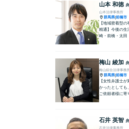
山本 和徳
山本法律事務所
群馬県
前橋市
|
【地域密着型の
精通】今後の生
崎・前橋・太田
梅山 綾加
梅山綜合法律事務
群馬県
前橋市
|
【女性弁護士が
かったとしても
ご依頼者様に寄
石井 英智
石井法律事務所