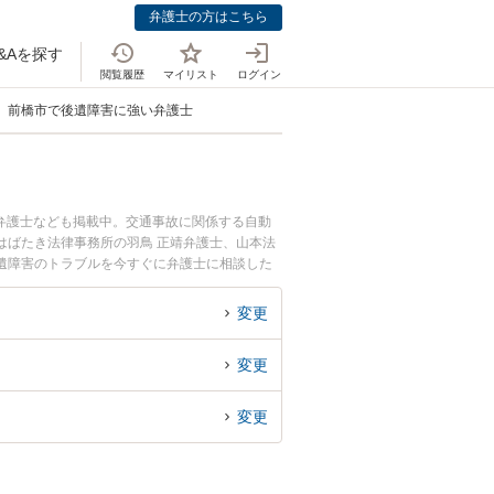
弁護士の方はこちら
&Aを探す
閲覧履歴
マイリスト
ログイン
前橋市で後遺障害に強い弁護士
弁護士なども掲載中。交通事故に関係する自動
はばたき法律事務所の羽鳥 正靖弁護士、山本法
遺障害のトラブルを今すぐに弁護士に相談した
弁護士に相談予約したい』などでお困りの相談者
変更
変更
変更