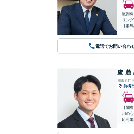
慰謝料
リング
【群馬
電話でお問い合わ
盧 麓
和田倉門
前橋
【関東
用の心
応可能