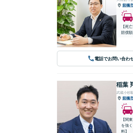
前橋
【死亡
賠償額
電話でお問い合わ
稲葉 
武蔵小杉
前橋
【関東
を強く
料】