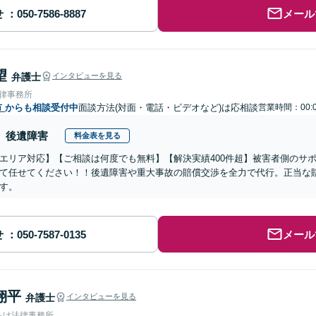
せ
メール
望
弁護士
インタビューを見る
法律事務所
市
からも相談受付中
面談方法(対面・電話・ビデオなど)は応相談
営業時間：00:0
後遺障害
料金表を見る
エリア対応】【ご相談は何度でも無料】【解決実績400件超】被害者側のサ
て任せてください！！後遺障害や重大事故の賠償交渉を全力で代行。正当な
す。
せ
メール
翔平
弁護士
インタビューを見る
あけ法律事務所