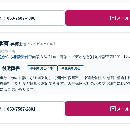
せ
メール
孝有
弁護士
インタビューを見る
法律事務所
市
からも相談受付中
面談方法(対面・電話・ビデオなど)は応相談
営業時間：10:0
後遺障害
事例を見る(3件)
料金表を見る
事故に強い弁護士が全国対応】【初回相談無料】【保険会社の内情に精通】
療費打ち切りなど幅広く対応できます。大手保険会社の示談交渉部門に勤め
には自信があります。
せ
メール