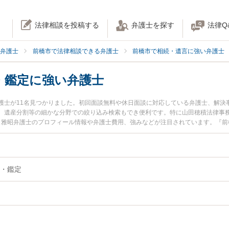
法律相談を投稿する
弁護士を探す
法律Q
弁護士
前橋市で法律相談できる弁護士
前橋市で相続・遺言に強い弁護士
・鑑定に強い弁護士
護士が11名見つかりました。初回面談無料や休日面談に対応している弁護士、解決
、遺産分割等の細かな分野での絞り込み検索もでき便利です。特に山田穂積法律事務
谷 雅昭弁護士のプロフィール情報や弁護士費用、強みなどが注目されています。『
『相続財産調査・鑑定のトラブル解決の実績豊富な近くの弁護士を検索したい』『
でお困りの相談者さんにおすすめです。
・鑑定