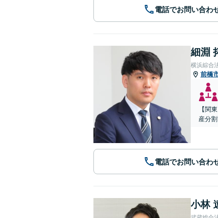
電話でお問い合わ
細淵 
横浜綜合
前橋
【関東
産分割
電話でお問い合わ
小林 
武蔵総合