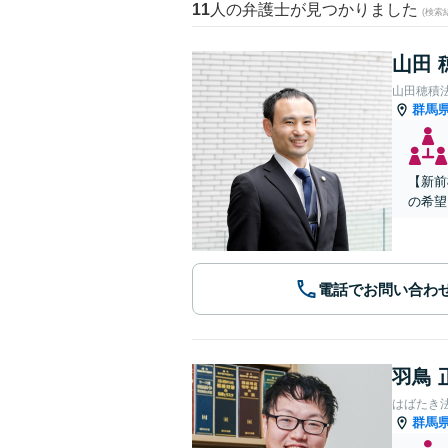
11
人の弁護士が見つかりました
(検索
山田 
山田穂積
群馬
【新前
の希望
電話でお問い合わ
羽鳥 
はばたき
群馬