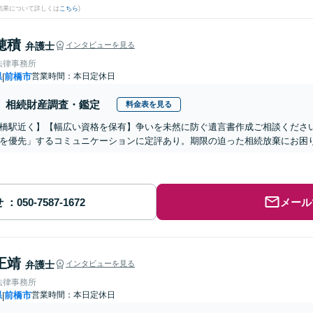
結果について詳しくは
こちら
)
穂積
弁護士
インタビューを見る
法律事務所
県
前橋市
営業時間：本日定休日
|
相続財産調査・鑑定
料金表を見る
橋駅近く】【幅広い資格を保有】争いを未然に防ぐ遺言書作成ご相談くださ
を優先」するコミュニケーションに定評あり。期限の迫った相続放棄にお困
せ
メール
正靖
弁護士
インタビューを見る
法律事務所
県
前橋市
営業時間：本日定休日
|