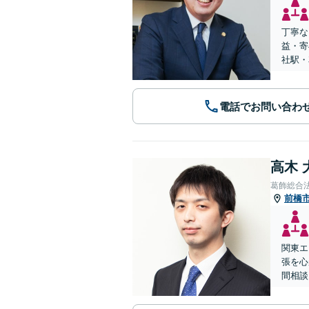
丁寧な
益・寄
社駅・
電話でお問い合わ
高木 
葛飾総合
前橋
関東エ
張を心
間相談