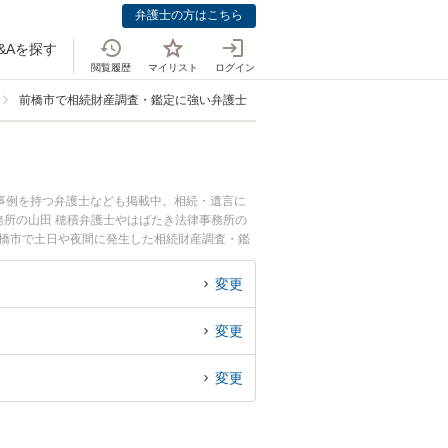
弁護士の方はこちら
&Aを探す
閲覧履歴
マイリスト
ログイン
前橋市で相続財産調査・鑑定に強い弁護士
事例を持つ弁護士なども掲載中。相続・遺言に
所の山田 穂積弁護士やはばたき法律事務所の
前橋市で土日や夜間に発生した相続財産調査・鑑
初回相談無料で相続財産調査・鑑定を法律相談で
変更
変更
変更