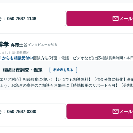
せ
メール
博孝
弁護士
インタビューを見る
人ましも法律事務所
市
からも相談受付中
面談方法(対面・電話・ビデオなど)は応相談
営業時間：本
相続財産調査・鑑定
料金表を見る
エリア対応】相続放棄に強い！【いつでも相談無料】【借金分野に特化】事
ょう。お急ぎの案件のご相談もお気軽に【時効援用のサポートも可】【分割
せ
メール