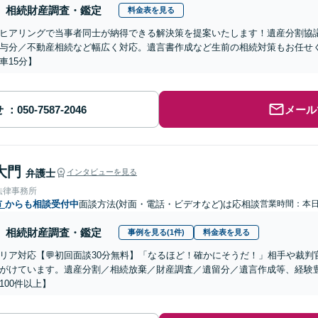
相続財産調査・鑑定
料金表を見る
ヒアリングで当事者同士が納得できる解決策を提案いたします！遺産分割協
与分／不動産相続など幅広く対応。遺言書作成など生前の相続対策もお任せ
車15分】
せ
メール
大門
弁護士
インタビューを見る
法律事務所
市
からも相談受付中
面談方法(対面・電話・ビデオなど)は応相談
営業時間：本
相続財産調査・鑑定
事例を見る(1件)
料金表を見る
リア対応【💬初回面談30分無料】「なるほど！確かにそうだ！」相手や裁
がけています。遺産分割／相続放棄／財産調査／遺留分／遺言作成等、経験
100件以上】