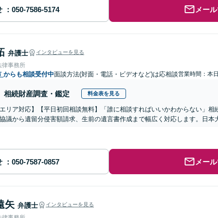
せ
メール
拓
弁護士
インタビューを見る
法律事務所
市
からも相談受付中
面談方法(対面・電話・ビデオなど)は応相談
営業時間：本
相続財産調査・鑑定
料金表を見る
エリア対応】【平日初回相談無料】「誰に相談すればいいかわからない」相
協議から遺留分侵害額請求、生前の遺言書作成まで幅広く対応します。日本
せ
メール
遠矢
弁護士
インタビューを見る
法律事務所