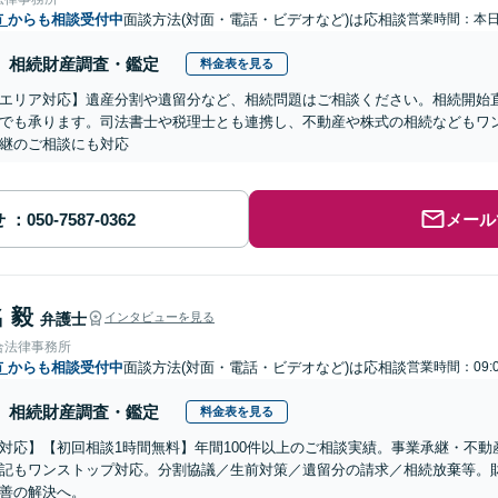
市
からも相談受付中
面談方法(対面・電話・ビデオなど)は応相談
営業時間：本
相続財産調査・鑑定
料金表を見る
エリア対応】遺産分割や遺留分など、相続問題はご相談ください。相続開始
でも承ります。司法書士や税理士とも連携し、不動産や株式の相続などもワ
継のご相談にも対応
せ
メール
 毅
弁護士
インタビューを見る
合法律事務所
市
からも相談受付中
面談方法(対面・電話・ビデオなど)は応相談
営業時間：09:
相続財産調査・鑑定
料金表を見る
対応】【初回相談1時間無料】年間100件以上のご相談実績。事業承継・不
記もワンストップ対応。分割協議／生前対策／遺留分の請求／相続放棄等。
善の解決へ。