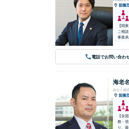
前橋
【関東
ご相談
事業承
電話でお問い合わ
海老名
みなと綜
前橋
【全国
務・登
り、最