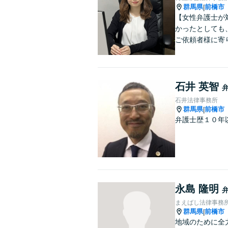
群馬県
前橋市
|
【女性弁護士が
かったとしても
ご依頼者様に寄
石井 英智
石井法律事務所
群馬県
前橋市
|
弁護士歴１０年
永島 隆明
まえばし法律事務
群馬県
前橋市
|
地域のために全