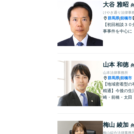
大谷 雅昭
けやき通り法律事
群馬県
前橋市
|
【初回相談３０
事事件を中心に
山本 和徳
山本法律事務所
群馬県
前橋市
|
【地域密着型の
精通】今後の生
崎・前橋・太田
梅山 綾加
梅山綜合法律事務