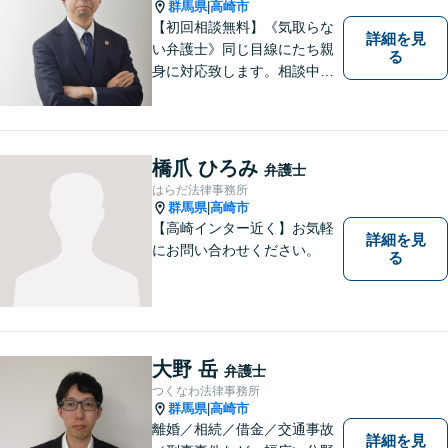
群馬県
高崎市
|
【初回相談無料】《気取らな
詳細を見
い弁護士》同じ目線にたち親
る
身に対応致します。相談中も
会話の中に自然と微笑みが生
まれるような雰囲気を大切に
しております。お気軽にお問
い合わせください。
橋爪 ひろみ
弁護士
はらだ法律事務所
群馬県
高崎市
|
【高崎インター近く】お気軽
詳細を見
にお問い合わせください。
る
大野 岳
弁護士
つくなわ法律事務所
群馬県
高崎市
|
離婚／相続／借金／交通事故
詳細を見