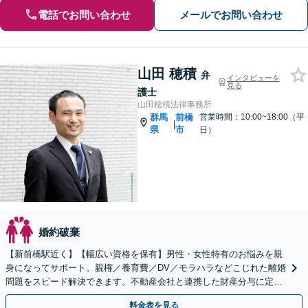
電話でお問い合わせ
メールでお問い合わせ
山田 穂積
弁
インタビューを
見る
護士
山田穂積法律事務所
群馬
前橋
営業時間：10:00~18:00（平
|
県
市
日）
婚約破棄
【新前橋駅近く】【幅広い資格を保有】男性・女性特有のお悩みを親
身になってサポート。親権／養育費／DV／モラハラなどこじれた離婚
問題をスピード解決できます。不動産会社と連携した財産分与に定評
あり。【初回相談無料】
料金表を見る