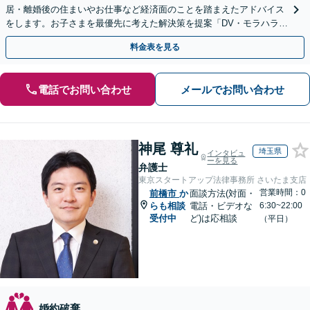
居・離婚後の住まいやお仕事など経済面のことを踏まえたアドバイス
をします。お子さまを最優先に考えた解決策を提案「DV・モラハラに
悩む方を徹底サポート」【完全個室】【休日夜間面談可】
料金表を見る
電話でお問い合わせ
メールでお問い合わせ
神尾 尊礼
埼玉県
インタビュ
ーを見る
弁護士
東京スタートアップ法律事務所 さいたま支店
営業時間：0
前橋市
か
面談方法(対面・
らも相談
電話・ビデオな
6:30~22:00
受付中
ど)は応相談
（平日）
婚約破棄