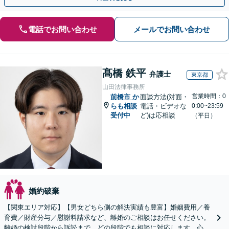
電話でお問い合わせ
メールでお問い合わせ
髙橋 鉄平
弁護士
東京都
山田法律事務所
営業時間：0
前橋市
か
面談方法(対面・
らも相談
電話・ビデオな
0:00~23:59
受付中
ど)は応相談
（平日）
婚約破棄
【関東エリア対応】【男女どちら側の解決実績も豊富】婚姻費用／養
育費／財産分与／慰謝料請求など、離婚のご相談はお任せください。
離婚の検討段階から訴訟まで、どの段階でも相談に対応します。心情