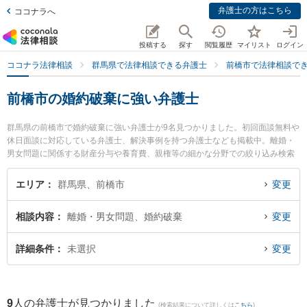
弁護士の方はこちら
ココナラへ
投稿する
探す
閲覧履歴
マイリスト
ログイン
ココナラ法律相談
群馬県で法律相談できる弁護士
前橋市で法律相談で
前橋市の婚約破棄に強い弁護士
群馬県の前橋市で婚約破棄に強い弁護士が9名見つかりました。初回面談無料や
休日面談に対応している弁護士、解決事例を持つ弁護士なども掲載中。離婚・
男女問題に関係する財産分与や養育費、親権等の細かな分野での絞り込み検索
もでき便利です。特にはばたき法律事務所の羽鳥 正靖弁護士や山田穂積法律事
務所の山田 穂積弁護士、石井法律事務所の石井 英智弁護士のプロフィール情報
エリア
群馬県、前橋市
変更
や弁護士費用、強みなどが注目されています。『前橋市で土日や夜間に発生し
た婚約破棄のトラブルを今すぐに弁護士に相談したい』『婚約破棄のトラブル
相談内容
離婚・男女問題、婚約破棄
変更
解決の実績豊富な近くの弁護士を検索したい』『初回相談無料で婚約破棄を法
律相談できる前橋市内の弁護士に相談予約したい』などでお困りの相談者さん
におすすめです。
詳細条件
未選択
変更
9
人の弁護士が見つかりました
(検索結果について詳しくは
こちら
)