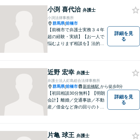
を受けております。
小渕 喜代治
弁護士
小渕法律事務所
群馬県
前橋市
|
【前橋市で弁護士実務３４年
詳細を見
超の経験・実績】【お一人で
る
悩むよりまず相談を】法的ト
ラブルを抱えたあなたに寄り
添い、適格な法的サービスを
提供して、最大限の利益確保
のお手伝いをします。
近野 宏幸
弁護士
弁護士法人釘島総合法律事務所
群馬県
前橋市
新前橋駅
から徒歩8分
|
【初回相談30分無料】【明朗
詳細を見
会計】離婚／交通事故／不動
る
産／借金など身の回りのトラ
ブルに豊富な実績と経験あ
り！お早めのご相談が望まれ
ます。親切丁寧にわかりやす
片亀 球王
くアドバイスを行い、皆さま
弁護士