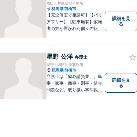
のニーズに沿った迅速な解決
角田・片亀法律事務所
を目指します。
群馬県
前橋市
|
【完全個室で相談可】【バリ
詳細を見
アフリー】【駐車場有】依頼
る
者の方が置かれた個々の状況
を知るため、よく話を聞くこ
とを大切にしています。 ま
た、事案に応じて、司法書
士、税理士等他の専門職と連
星野 公洋
弁護士
携し、最善の方法で解決する
星野・織田法律事務所
ことを目指します。
群馬県
前橋市
|
弁護士は「悩み請負業」。民
詳細を見
事・家事・商事・刑事・借金
る
問題など、取り扱い事件数も
多くスタッフの経験も豊富で
す。私たちがご相談をお受け
する業務に限定はありません
ので、相談すべきかどうかで
迷わずにお気軽にご相談くだ
さい。