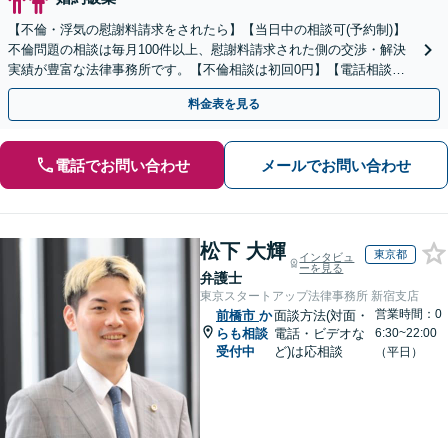
【不倫・浮気の慰謝料請求をされたら】【当日中の相談可(予約制)】
不倫問題の相談は毎月100件以上、慰謝料請求された側の交渉・解決
実績が豊富な法律事務所です。【不倫相談は初回0円】【電話相談で
ご契約まで対応可/来所不要】
料金表を見る
電話でお問い合わせ
メールでお問い合わせ
松下 大輝
東京都
インタビュ
ーを見る
弁護士
東京スタートアップ法律事務所 新宿支店
営業時間：0
前橋市
か
面談方法(対面・
らも相談
電話・ビデオな
6:30~22:00
受付中
ど)は応相談
（平日）