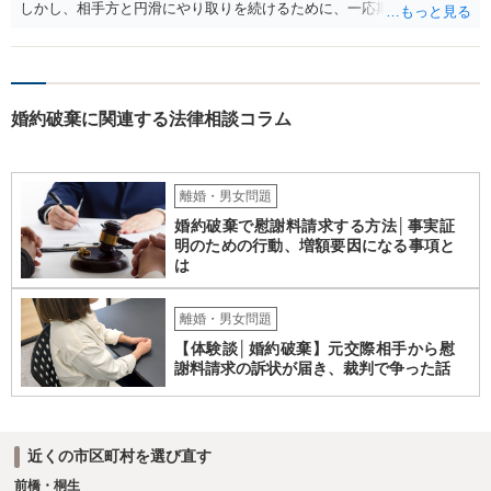
しかし、相手方と円滑にやり取りを続けるために、一応期限を守って
連絡を取ることもあり得ます。 弁護士に相談してから連絡をしたい
が、期限を守らないのもご不安という場合には、「弁護士に相談して
から連絡するので少々お待ちください」という旨の連絡を入れておく
こともあります。 ２について 求償権の請求と婚約破棄の慰謝料請求
婚約破棄に関連する法律相談コラム
は、法的には別の議論ではありますが、事実上の繋がりがないわけで
はありません。 例えば、既婚者であるにもかかわらず、結婚するとい
うことを匂わせて不貞関係になったというような場合には、求償権の
負担割合が高くなり、婚約破棄の慰謝料も払う必要が生じるという可
離婚・男女問題
能性もないわけではありません。 ただし、法律上重婚は認められてい
婚約破棄で慰謝料請求する方法│事実証
ないので、既婚者同士の婚約が成立するかといわれると、成立しない
明のための行動、増額要因になる事項と
と判断される可能性の方が高いと思われます。 ３について 和解をする
は
際には、清算条項という定めを設けることがほとんどです。 清算条項
を定めることによって、「これをもってお互いに今後一切請求しな
い」ことを双方が誓約することになります。 上記はあくまでも一般論
離婚・男女問題
としての回答となります。 詳細なご事情をお伺いすればより適切な回
【体験談│婚約破棄】元交際相手から慰
答ができるかと存じます。 弁護士に相談すべき事案かと存じますの
謝料請求の訴状が届き、裁判で争った話
で、お早めにご相談されることをお勧めいたします。
近くの市区町村を選び直す
前橋・桐生