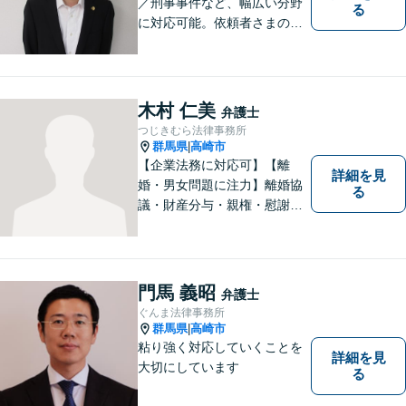
／刑事事件など、幅広い分野
る
に対応可能。依頼者さまの状
況を十分にヒアリングし、あ
らゆる観点から解決策をご提
案してまいります。お気軽に
ご相談ください。【完全個
木村 仁美
弁護士
室】【専用駐車場あり】
つじきむら法律事務所
群馬県
高崎市
|
【企業法務に対応可】【離
詳細を見
婚・男女問題に注力】離婚協
る
議・財産分与・親権・慰謝料
請求ならお任せください。女
性ならではの視点から皆様の
お気持ちに寄り添い、納得の
いく解決を目指します。まず
門馬 義昭
弁護士
はお気軽にご相談を！【駐車
ぐんま法律事務所
場完備】
群馬県
高崎市
|
粘り強く対応していくことを
詳細を見
大切にしています
る