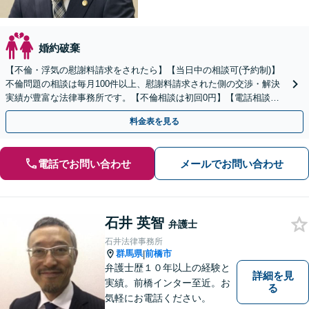
婚約破棄
【不倫・浮気の慰謝料請求をされたら】【当日中の相談可(予約制)】
不倫問題の相談は毎月100件以上、慰謝料請求された側の交渉・解決
実績が豊富な法律事務所です。【不倫相談は初回0円】【電話相談で
ご契約まで対応可/来所不要】
料金表を見る
電話でお問い合わせ
メールでお問い合わせ
石井 英智
弁護士
石井法律事務所
群馬県
前橋市
|
弁護士歴１０年以上の経験と
詳細を見
実績。前橋インター至近。お
る
気軽にお電話ください。