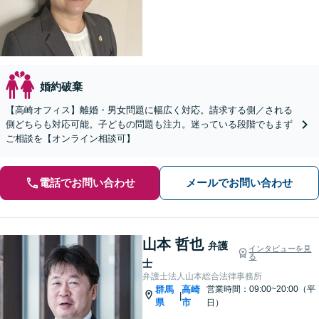
婚約破棄
【高崎オフィス】離婚・男女問題に幅広く対応。請求する側／される
側どちらも対応可能。子どもの問題も注力。迷っている段階でもまず
ご相談を【オンライン相談可】
電話でお問い合わせ
メールでお問い合わせ
山本 哲也
弁護
インタビューを見
る
士
弁護士法人山本総合法律事務所
群馬
高崎
営業時間：09:00~20:00（平
|
県
市
日）