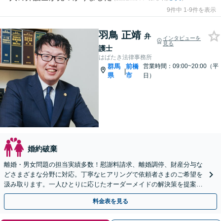
9件中 1-9件を表示
羽鳥 正靖
弁
インタビューを
見る
護士
はばたき法律事務所
群馬
前橋
営業時間：09:00~20:00（平
|
県
市
日）
婚約破棄
離婚・男女問題の担当実績多数！慰謝料請求、離婚調停、財産分与な
どさまざまな分野に対応。丁寧なヒアリングで依頼者さまのご希望を
汲み取ります。一人ひとりに応じたオーダーメイドの解決策を提案。
【初回面談無料】【法テラス可】【群馬総社駅・車15分】
料金表を見る