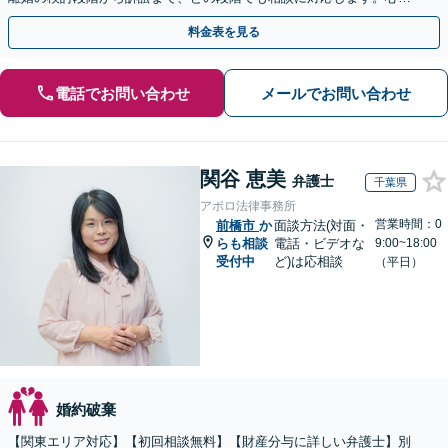
的な面にも配慮し、納得感の高い解決を目指します。
料金表を見る
電話でお問い合わせ
メールでお問い合わせ
関谷 恵美
弁護士
千葉県
アポロ法律事務所
営業時間：0
前橋市
か
面談方法(対面・
らも相談
電話・ビデオな
9:00~18:00
受付中
ど)は応相談
（平日）
婚約破棄
【関東エリア対応】【初回相談無料】【財産分与に詳しい弁護士】別