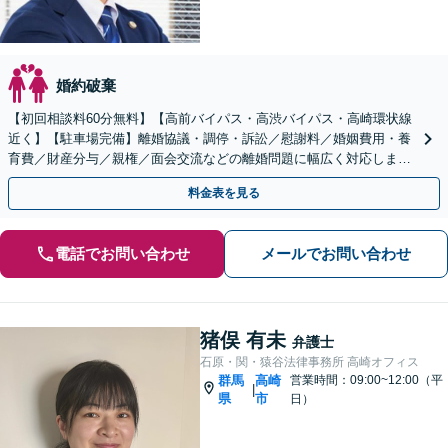
婚約破棄
【初回相談料60分無料】【高前バイパス・高渋バイパス・高崎環状線
近く】【駐車場完備】離婚協議・調停・訴訟／慰謝料／婚姻費用・養
育費／財産分与／親権／面会交流などの離婚問題に幅広く対応しま
す。不貞慰謝料請求も解決実績豊富【休日・夜間対応可】
料金表を見る
電話でお問い合わせ
メールでお問い合わせ
猪俣 有未
弁護士
石原・関・猿谷法律事務所 高崎オフィス
群馬
高崎
営業時間：09:00~12:00（平
|
県
市
日）