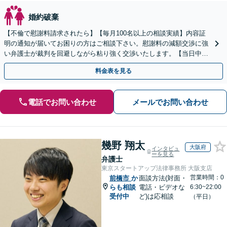
婚約破棄
【不倫で慰謝料請求されたら】【毎月100名以上の相談実績】内容証
明の通知が届いてお困りの方はご相談下さい。慰謝料の減額交渉に強
い弁護士が裁判を回避しながら粘り強く交渉いたします。【当日中の
相談可(予約制)】【関東エリア全域対応】
料金表を見る
電話でお問い合わせ
メールでお問い合わせ
幾野 翔太
大阪府
インタビュ
ーを見る
弁護士
東京スタートアップ法律事務所 大阪支店
営業時間：0
前橋市
か
面談方法(対面・
らも相談
電話・ビデオな
6:30~22:00
受付中
ど)は応相談
（平日）