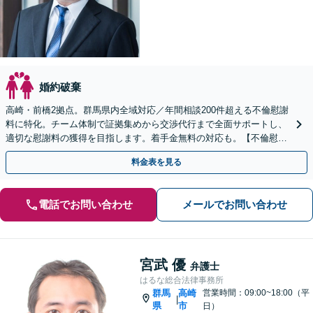
婚約破棄
高崎・前橋2拠点。群馬県内全域対応／年間相談200件超える不倫慰謝
料に特化。チーム体制で証拠集めから交渉代行まで全面サポートし、
適切な慰謝料の獲得を目指します。着手金無料の対応も。【不倫慰謝
料の相談は何度でも無料・電話/WEB可】
料金表を見る
電話でお問い合わせ
メールでお問い合わせ
宮武 優
弁護士
はるな総合法律事務所
群馬
高崎
営業時間：09:00~18:00（平
|
県
市
日）