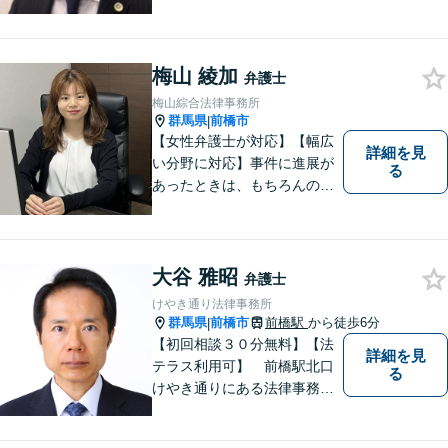
梅山 綾加
弁護士
梅山綜合法律事務所
群馬県
前橋市
|
【女性弁護士が対応】【幅広
詳細を見
い分野に対応】事件に進展が
る
あったときは、もちろんのこ
と、事件に進展がなかったと
しても、定期的にご連絡する
ように心がけております。ご
相談者様のお話を丁寧にお聞
大谷 雅昭
弁護士
きし、常にご依頼者様に寄り
けやき通り法律事務所
添った弁護活動をしておりま
群馬県
前橋市
前橋駅
から徒歩6分
|
す。
【初回相談３０分無料】【法
詳細を見
テラス利用可】 前橋駅北口
る
けやき通りにある法律事務所
です。民事事件，家事事件を
中心に，広くご相談，ご依頼