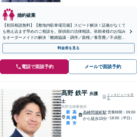
婚約破棄
【初回相談無料】【敷地内駐車場完備】スピード解決！証拠がなくて
も抱え込まず早めのご相談を。探偵前の法律相談。依頼者様のお悩み
をオーダーメイドの解決「離婚協議・調停／親権／養育費／不貞慰謝
料請求／認知など」【夜間相談可】【子連れ相談可】
料金表を見る
電話で面談予約
メールで面談予約
髙野 鉄平
弁護
インタビューを見
る
士
髙野法律事務所
群
高
高崎問屋町駅
営業時間：09:00
馬
崎
|
~18:00（平日）
から徒歩10分
県
市