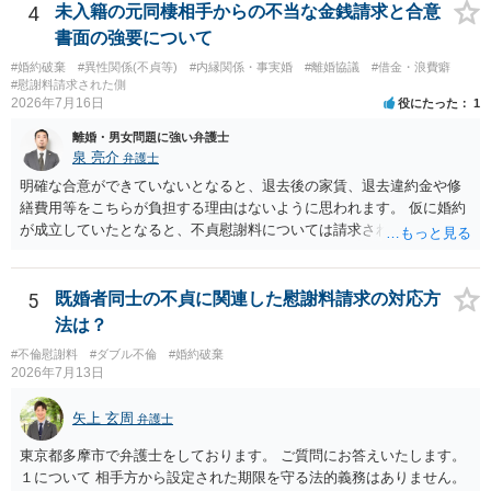
4
未入籍の元同棲相手からの不当な金銭請求と合意
書面の強要について
#婚約破棄
#異性関係(不貞等)
#内縁関係・事実婚
#離婚協議
#借金・浪費癖
#慰謝料請求された側
2026年7月16日
役にたった
1
離婚・男女問題に強い弁護士
泉 亮介
弁護士
明確な合意ができていないとなると、退去後の家賃、退去違約金や修
繕費用等をこちらが負担する理由はないように思われます。 仮に婚約
が成立していたとなると、不貞慰謝料については請求される可能性が
あるため検討しておく必要があるでしょう。 弁護士を立てる予定であ
れば早めに弁護士に相談し、弁護士から回答をさせると良いでしょ
う。
5
既婚者同士の不貞に関連した慰謝料請求の対応方
法は？
#不倫慰謝料
#ダブル不倫
#婚約破棄
2026年7月13日
矢上 玄周
弁護士
東京都多摩市で弁護士をしております。 ご質問にお答えいたします。
１について 相手方から設定された期限を守る法的義務はありません。