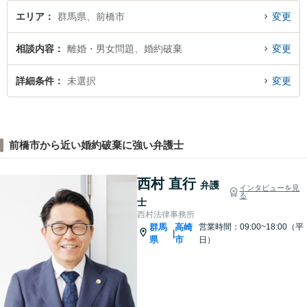
エリア
群馬県、前橋市
変更
相談内容
離婚・男女問題、婚約破棄
変更
詳細条件
未選択
変更
前橋市から近い婚約破棄に強い弁護士
西村 直行
弁護
インタビューを見
る
士
西村法律事務所
群馬
高崎
営業時間：09:00~18:00（平
|
県
市
日）