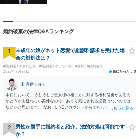
婚約破棄の法律Q&Aランキング
1
未成年の娘がネット恋愛で慰謝料請求を受けた場
合の対処法は？
#慰謝料請求された側
#慰謝料請求したい側
#裁判
#婚約破棄
2026年7月27日
役にたった
3
王 宣麟
弁護士
本件において、そもそもご息女様の相手方に対する権利侵害があるの
かどうかも疑わしい案件なので、あまり気にされる必要はないのでは
ないかと思います。 なお、LINEアカウントからであっても、そこに紐
づけられた電話番号の開示→携帯電話会社から氏名・住所が開示され
るパターンはありえるものの、本件のような精神的損害が発生したと
明確にいえないような案件において開示がなされる可能性も低いので
2
男性が勝手に婚約者と紹介、法的対処は可能です
はないかと推察します。
か？