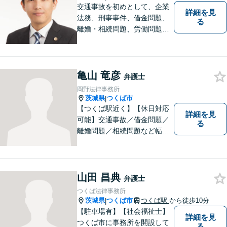
交通事故を初めとして、企業
詳細を見
法務、刑事事件、借金問題、
る
離婚・相続問題、労働問題そ
の他幅広い事件に対応してお
ります。 皆様にとって最良の
結果をご提供できるよう、誠
実・迅速・丁寧な事件処理を
亀山 竜彦
弁護士
心掛けています。
岡野法律事務所
茨城県
つくば市
|
【つくば駅近く】【休日対応
詳細を見
可能】交通事故／借金問題／
る
離婚問題／相続問題など幅広
い分野に対応可能。法律的な
解決だけでなく、 一緒に悩
み、考え、依頼者様の希望を
実現するために精一杯努力い
山田 昌典
弁護士
たします。お気軽にご相談く
つくば法律事務所
ださい。
茨城県
つくば市
つくば駅
から徒歩10分
|
【駐車場有】【社会福祉士】
詳細を見
つくば市に事務所を開設して
る