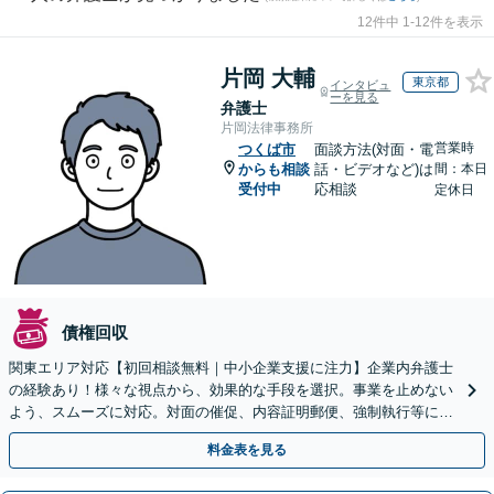
12件中 1-12件を表示
片岡 大輔
東京都
インタビュ
ーを見る
弁護士
片岡法律事務所
営業時
つくば市
面談方法(対面・電
からも相談
話・ビデオなど)は
間：本日
受付中
応相談
定休日
債権回収
関東エリア対応【初回相談無料｜中小企業支援に注力】企業内弁護士
の経験あり！様々な視点から、効果的な手段を選択。事業を止めない
よう、スムーズに対応。対面の催促、内容証明郵便、強制執行等に精
通。お困りの方はすぐにご相談を【オンライン面談◎】
料金表を見る