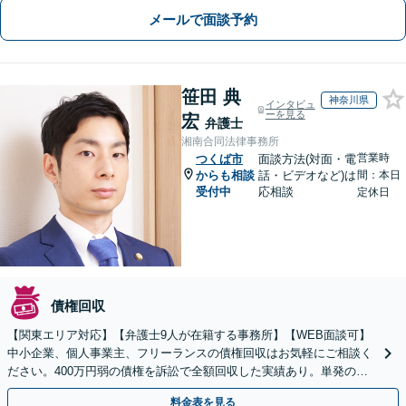
メールで面談予約
笹田 典
神奈川県
インタビュ
ーを見る
宏
弁護士
湘南合同法律事務所
営業時
つくば市
面談方法(対面・電
からも相談
話・ビデオなど)は
間：本日
受付中
応相談
定休日
債権回収
【関東エリア対応】【弁護士9人が在籍する事務所】【WEB面談可】
中小企業、個人事業主、フリーランスの債権回収はお気軽にご相談く
ださい。400万円弱の債権を訴訟で全額回収した実績あり。単発のご
依頼から、顧問契約まで対応しております
料金表を見る