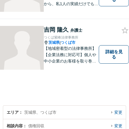
から、私1人の実績だけでも、
3729件以上の法律相談と1318
件以上の事件受任をさせてい
ただいています。「弁護士を
吉岡 隆久
もっと身近に、相談をもっと
弁護士
気軽に」を心がけております
つくば紫峰法律事務所
ので、お気軽にご相談くださ
茨城県
つくば市
|
い。
【地域密着型の法律事務所】
詳細を見
【企業法務に対応可】個人や
る
中小企業のお客様を取り巻く
法的紛争を解決し、予防する
ためのお手伝いをしておりま
す。また、相続分野では相続
人38名の案件の対応経験がご
ざいます。ぜひ、お気軽にご
相談ください。
エリア
茨城県、つくば市
変更
相談内容
債権回収
変更