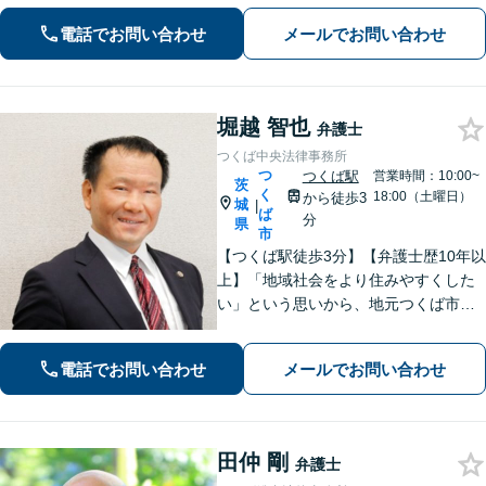
かせて下さい】財産分与、遺産分割、
交通事故、未払賃金、債権回収など解
電話でお問い合わせ
メールでお問い合わせ
決実績多数。ご相談内容にとことん向
き合い、最善の解決を目指します。
堀越 智也
弁護士
つくば中央法律事務所
つ
つくば駅
営業時間：10:00~
茨
く
18:00（土曜日）
から徒歩3
城
|
ば
分
県
市
【つくば駅徒歩3分】【弁護士歴10年以
上】「地域社会をより住みやすくした
い」という思いから、地元つくば市で
開業◎【離婚・男女問題】慰謝料・養
育費など幅広いトラブルに対応【相
電話でお問い合わせ
メールでお問い合わせ
続・遺言】残された借金・不動産に困
っていませんか？
田仲 剛
弁護士