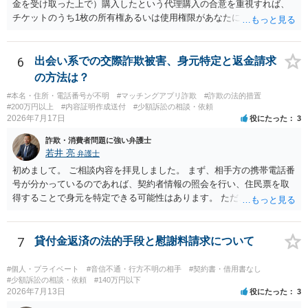
金を受け取った上で）購入したという代理購入の合意を重視すれば、
チケットのうち1枚の所有権あるいは使用権限があなたにあり、チケッ
トの引渡しを求める権利があるという主張が認められやすいといえま
す。 一方、このチケット購入には「相手方と一緒に行く」という合意
も付随していたことを無視することができません。こちらを重視すれ
6
出会い系での交際詐欺被害、身元特定と返金請求
ば、交際を終了させたことにより「一緒に行く」という結果の実現に
の方法は？
重大な障害が発生しており、当然にチケットを引き渡すべきといえる
#本名・住所・電話番号が不明
#マッチングアプリ詐欺
#詐欺の法的措置
かは微妙であり、むしろ返金すべきとするのが当事者の合理的意思に
#200万円以上
#内容証明作成送付
#少額訴訟の相談・依頼
合致するのではないか、という判断に傾くことになると思います。 例
2026年7月17日
役にたった
3
えば、当該チケットが座席指定である場合、交際を解消した2人が当日
詐欺・消費者問題に強い弁護士
隣り合わせになることは避けたいという心理が働くことも無理からぬ
若井 亮
弁護士
ところです。一方、チケットがエリア指定のアリーナ席であれば隣り
合わせにならずに済むかもしれませんし、そのチケットが入手困難で
初めまして。 ご相談内容を拝見しました。 まず、相手方の携帯電話番
あったり特別席であったりすれば、判断は変わってくるかもしれませ
号が分かっているのであれば、契約者情報の照会を行い、住民票を取
ん。当該チケットがチケット転売防止法に規定する特定興行入場券に
得することで身元を特定できる可能性はあります。 ただ、他人名義の
該当し、券面上使用者が指定されている場合には、チケット引渡し以
携帯電話であるなどした場合には特定に結びつけることは難しいとこ
外に選択肢がない場合もあるでしょう。 このように、本件の紛争は、
ろです。 LINEについても、詐欺の事案であれば照会できる可能性はあ
法的には「当事者の合理的意思」がどこにあるのかを追求した解決が
りますが、携帯電話の番号を経由する方法より難しくなります。 身元
7
貸付金返済の法的手段と慰謝料請求について
必要になると思われます。なかなか難しい問題なので、弁護士によっ
を特定した後は、返金の理屈があるかどうかを確認していきます。 基
ても回答は異なるかもしれません。
本的に贈与に該当する場合には返金請求ができません。 詐欺を含め、
#個人・プライベート
#音信不通・行方不明の相手
#契約書・借用書なし
当方に返金の理屈があるかどうかを確認していきます。 さらに、渡し
#少額訴訟の相談・依頼
#140万円以下
2026年7月13日
役にたった
3
た金額について、裏付けがあるかどうかも精査します。 上記を経て、
身元の特定、返金の理屈があると判断できるのであれば、まずは交渉