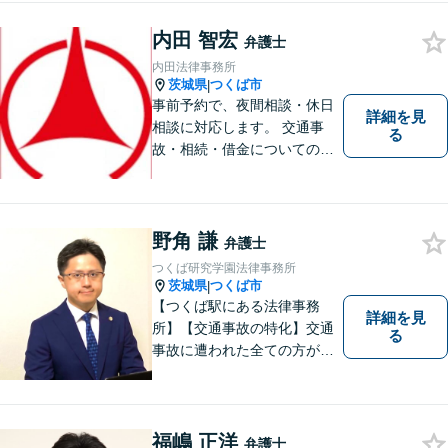
スを心がけています。お気軽
にお問合せください。
内田 智宏
弁護士
内田法律事務所
茨城県
つくば市
|
事前予約で、夜間相談・休日
詳細を見
相談に対応します。 交通事
る
故・相続・借金についてのご
相談は初回無料で実施いたし
ますので、お問合せくださ
い。
野角 謙
弁護士
つくば研究学園法律事務所
茨城県
つくば市
|
【つくば駅にある法律事務
詳細を見
所】【交通事故の特化】交通
る
事故に遭われた全ての方が適
切な補償を受けられるよう、
弁護士として全力でサポート
させていただきます。コミュ
ニケーションを大切にし、最
福嶋 正洋
弁護士