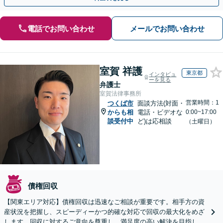
電話でお問い合わせ
メールでお問い合わせ
室賀 祥護
東京都
インタビュ
ーを見る
弁護士
室賀法律事務所
営業時間：1
つくば市
面談方法(対面・
からも相
電話・ビデオな
0:00~17:00
談受付中
ど)は応相談
（土曜日）
債権回収
【関東エリア対応】債権回収は迅速なご相談が重要です。相手方の資
産状況を把握し、スピーディーかつ的確な対応で回収の最大化をめざ
します。回収に対するご意向を尊重し、満足度の高い解決を目指しま