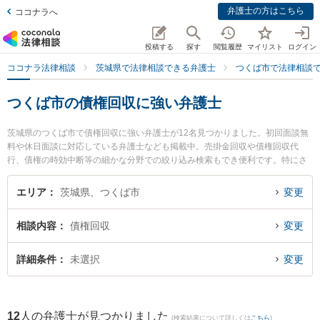
弁護士の方はこちら
ココナラへ
投稿する
探す
閲覧履歴
マイリスト
ログイン
ココナラ法律相談
茨城県で法律相談できる弁護士
つくば市で法律相談
つくば市の債権回収に強い弁護士
茨城県のつくば市で債権回収に強い弁護士が12名見つかりました。初回面談無
料や休日面談に対応している弁護士なども掲載中。売掛金回収や債権回収代
行、債権の時効中断等の細かな分野での絞り込み検索もでき便利です。特にさ
くらの杜法律事務所の塚田 学弁護士やつくば中央法律事務所の堀越 智也弁護
士、あおば総合法律事務所の田仲 剛弁護士のプロフィール情報や弁護士費用、
エリア
茨城県、つくば市
変更
強みなどが注目されています。『つくば市で土日や夜間に発生した債権回収の
トラブルを今すぐに弁護士に相談したい』『債権回収のトラブル解決の実績豊
相談内容
債権回収
変更
富な近くの弁護士を検索したい』『初回相談無料で債権回収を法律相談できる
つくば市内の弁護士に相談予約したい』などでお困りの相談者さんにおすすめ
です。
詳細条件
未選択
変更
12
人の弁護士が見つかりました
(検索結果について詳しくは
こちら
)