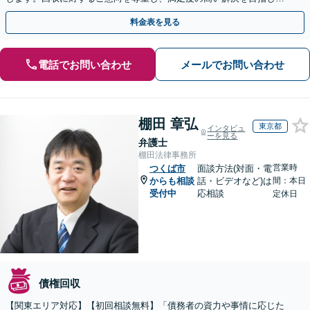
す【休日・夜間相談対応】
料金表を見る
電話でお問い合わせ
メールでお問い合わせ
棚田 章弘
東京都
インタビュ
ーを見る
弁護士
棚田法律事務所
営業時
つくば市
面談方法(対面・電
からも相談
話・ビデオなど)は
間：本日
受付中
応相談
定休日
債権回収
【関東エリア対応】【初回相談無料】「債務者の資力や事情に応じた