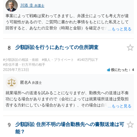
川添 圭
からスタートすることになるでしょう。 ご理解のとおり、詐欺である
弁護士
ことの立証は簡単ではありません。 刑事事件化が出来るのであれば、
事案によって戦略は変わってきますし、弁護士によっても考え方が違
返金交渉で有利になる可能性がありますが、民事上の詐欺の立証以上
う可能性があるので、ご質問に書かれた事情をもとにした私見として
に難しいところがあります。 こちらについては、一度、最寄りの警察
回答すると、あなたの立替分（時期と金額）を確定させた上で、淡々
署に被害相談をするようにしてください。 具体的な見通しに関して
と訴訟提起する方がよい事案ではないかと思料します。支払督促だ
は、証拠を拝見する必要があるため、直接弁護士にご相談された方が
と、もし異議申立てがなされる可能性が高そうであれば時間の浪費
良いかと思います。
（通常訴訟へ移行する日数分空転する）になりますし、支払督促及び
8
少額訴訟を行うにあたっての住所調査
その異議後の通常訴訟は相手方の住所地が管轄裁判所になるため（特
に相手方が遠方である場合は）対応が面倒な場合があるからです。相
#少額訴訟の相談・依頼
#個人・プライベート
#140万円以下
手方の主張については、和解で減額を考慮すればよいと思います。 な
#音信不通・行方不明の相手
2026年7月13日
役にたった
4
お、残念ながら、「連絡も返ってこず、返済の目処も立たずで精神的
ダメージが大きく」という理由では、慰謝料請求は通常は認められま
匿名A
せん。
弁護士
就業場所への送達を試みることになりますが、勤務先への送達は不奏
功になる場合がありますので（会社によっては就業場所送達は受取拒
否する方針にしている場合があります）、その場合は自宅の住所調査
が必要になるでしょう。
9
少額訴訟 住所不明の場合勤務先への書類送達は可
能？