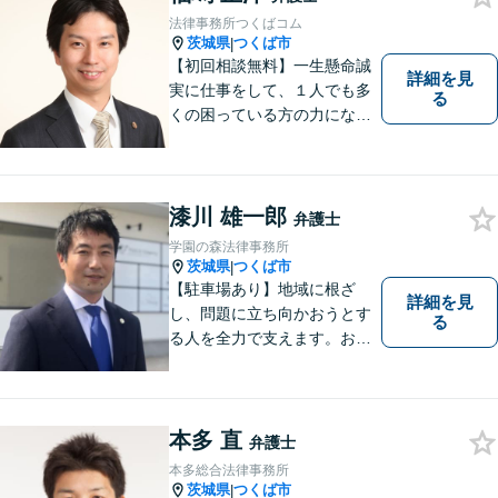
善の解決へと導きます。
法律事務所つくばコム
茨城県
つくば市
|
【初回相談無料】一生懸命誠
詳細を見
実に仕事をして、１人でも多
る
くの困っている方の力にな
り、依頼者から感謝されるよ
うな弁護士像を理想としてき
ました。弁護士に相談すべき
事案かどうかも含め、私が親
漆川 雄一郎
弁護士
切・丁寧にご対応致します。
学園の森法律事務所
ぜひご相談ください。
茨城県
つくば市
|
【駐車場あり】地域に根ざ
詳細を見
し、問題に立ち向かおうとす
る
る人を全力で支えます。お困
りの方は、お気軽にご相談く
ださい。
本多 直
弁護士
本多総合法律事務所
茨城県
つくば市
|