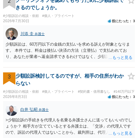
2
クーリングオフを認めてもらうために少額訴訟で
を求める民事訴訟、支払督促その他必要な法的手続を直ちに講じま
きるのでしょうか。
す。 その際には、訴訟に要する費用その他法令上認められる金員につ
#少額訴訟の相談・依頼
#個人・プライベート
いても併せて請求する予定ですので、あらかじめ申し添えます。 本件
2026年7月30日
役にたった
3
は、貴殿自らが契約を解約したことによって生じた返還義務の履行を
求めるものにすぎません。貴殿の仕入先との取引関係や返金時期など
川添 圭
弁護士
の内部事情は、私に対する返還義務の発生や履行時期には何ら影響を
及ぼすものではありません。 これ以上、本件の解決を不必要に遅延さ
少額訴訟は、60万円以下の金銭の支払いを求める訴えが対象となりま
せることなく、誠意をもって速やかに返金手続を履行されるよう、強
す。 本件では、料金は後払い決済の方法（立替払）で支払われてお
く求めます。 以上
り、あなたが業者へ返金請求できるわけではなく、少額訴訟は使えな
いと思われます。 当該事業者と後払い決済業者を被告として債務不存
在確認請求訴訟を提起することも考えられますが、まずは後払い決済
業者へ（原契約のクーリング・オフの証拠の写しとともに）支払拒絶
3
少額訟訴検討してるのですが、相手の住所がわか
の通知書を送り、もし訴訟や支払督促を行ってきた場合には全面的に
らない
争う、というやり方がベターではないかと思います。弁護士会の相談
#少額訴訟の相談・依頼
#個人・プライベート
#契約書・借用書なし
#140万円以下
センター等で、消費者問題に強い弁護士（消費者保護委員会に所属し
2026年8月3日
役にたった
3
ているなど）へ相談されることをお勧めします。
白井 弘昭
弁護士
>少額訟訴の手続きを代理人を名乗る弁護士さんに送ってもいいのでし
ょうか？ 相手方が立てているとする弁護士は、「交渉」の代理人です
ので、訴訟の代理人ではないことから、裁判所は、代理人宛ての訴状