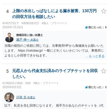
を受け取ることは無いと思われます。 なお、交渉段階で代理人が就い
ている場合は、相手方（被告）の住所で訴状を作成提出し、裁判所に
代理人が就いていたことを知らせると（訴状の記載内容から明らかな
4
上階の水出しっぱなしによる漏水被害、130万円
場合も）、裁判所が当該代理人弁護士に事前連絡し、引き続き訴訟も
の回収方法を相談したい
受任するかを聞いたうえで、受任の意志が明らかになったところで、
#140万円以下
#債権回収代行
#個人・プライベート
直接被告に送達するのではなく、代理人に訴状の受領を促すこともあ
2026年7月16日
役にたった
5
ります。 ラインのやり取りでしか証拠がないと、実際の本人性が明ら
かではありません。もちろん弁護士（２０万円の請求で代理人弁護士
債権回収に強い弁護士
に委任するかも疑わしいのですが）も住所は明らかにしないでしょ
瀬戸 伸一
弁護士
う。 何か本人を示す事実（振込先などの情報）から、相手の住所等の
当職の個別のご依頼に関しては、当事務所HPから御連絡をお願いいた
情報を割り出していくしかないように思えます。 以上、ご参考まで。
します。 https://setolaw.jp/ 一般にどれくらいかについては、事務所に
よるとしか回答できかねます。
5
元恋人から代金支払済みのライブチケットを回収
したい。
#少額訴訟の相談・依頼
#個人・プライベート
2026年8月3日
役にたった
2
川添 圭
弁護士
以下、私見を含む回答になります。 相手方があなたのチケットを（代