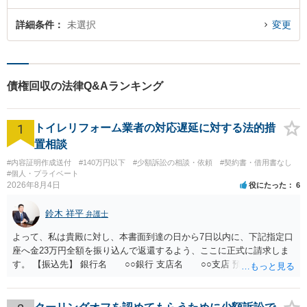
詳細条件
未選択
変更
債権回収の法律Q&Aランキング
1
トイレリフォーム業者の対応遅延に対する法的措
置相談
#内容証明作成送付
#140万円以下
#少額訴訟の相談・依頼
#契約書・借用書なし
#個人・プライベート
2026年8月4日
役にたった
6
鈴木 祥平
弁護士
よって、私は貴殿に対し、本書面到達の日から7日以内に、下記指定口
座へ金23万円全額を振り込んで返還するよう、ここに正式に請求しま
す。 【振込先】 銀行名 ○○銀行 支店名 ○○支店 預金種別 普通
口座番号 ○○○○○○○ 口座名義 ○○○○ 万一、上記期限までに返金がな
されない場合には、貴殿には任意に返金する意思がないものと判断
し、やむを得ず、返還金23万円及びこれに対する遅延損害金の支払い