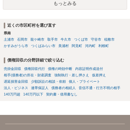
もっとみる
近くの市区町村を選び直す
県南
土浦市
石岡市
龍ケ崎市
取手市
牛久市
つくば市
守谷市
稲敷市
かすみがうら市
つくばみらい市
美浦村
阿見町
河内町
利根町
債権回収の分野詳細で絞り込む
売掛金回収
債権回収代行
債権の時効中断
内容証明作成送付
相手(債務者)の所在・財産調査
強制執行・差し押さえ
仮差押え
遅延損害金回収
少額訴訟の相談・依頼
個人・プライベート
法人・ビジネス
連帯保証人
債務者の相続人
音信不通・行方不明の相手
140万円超
140万円以下
契約書・借用書なし