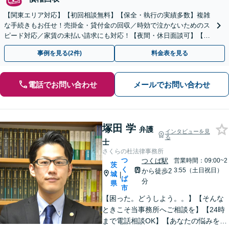
【関東エリア対応】【初回相談無料】【保全・執行の実績多数】複雑
な手続きもお任せ！売掛金・貸付金の回収／時効で泣かないためのス
ピード対応／家賃の未払い請求にも対応！【夜間・休日面談可】【完
全個室】
事例を見る(2件)
料金表を見る
電話でお問い合わせ
メールでお問い合わせ
塚田 学
弁護
インタビューを見
る
士
さくらの杜法律事務所
つ
つくば駅
営業時間：09:00~2
茨
く
3:55（土日祝日）
から徒歩2
城
|
ば
分
県
市
【困った。どうしよう。。】【そんな
ときこそ当事務所へご相談を】【24時
まで電話相談OK】【あなたの悩みを聞