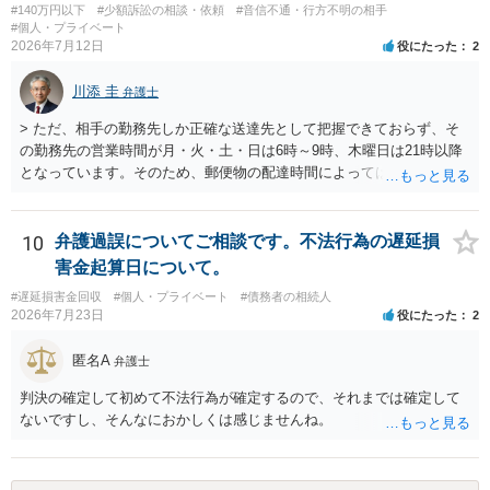
#140万円以下
#少額訴訟の相談・依頼
#音信不通・行方不明の相手
#個人・プライベート
2026年7月12日
役にたった
2
川添 圭
弁護士
> ただ、相手の勤務先しか正確な送達先として把握できておらず、そ
の勤務先の営業時間が月・火・土・日は6時～9時、木曜日は21時以降
となっています。そのため、郵便物の配達時間によっては受け取りが
難しい可能性があります。 営業時間を具体的に明らかにして、早朝・
夜間の送達を上申するのが基本になりますが、感覚的には郵便局を動
かすには早すぎるので執行官送達を申し立てる必要があるかもしれま
10
弁護過誤についてご相談です。不法行為の遅延損
せん。裁判所としては（あまりに特殊すぎて）就業場所送達を認めな
害金起算日について。
い可能性もありますし、執行官送達には費用もかかりますので、まず
#遅延損害金回収
#個人・プライベート
#債務者の相続人
は裁判所へ相談した方がよいと思います。
2026年7月23日
役にたった
2
匿名A
弁護士
判決の確定して初めて不法行為が確定するので、それまでは確定して
ないですし、そんなにおかしくは感じませんね。