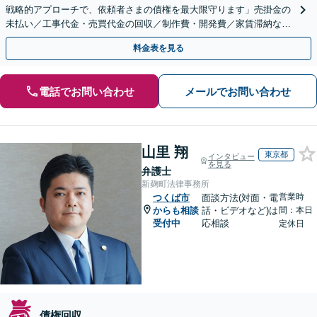
戦略的アプローチで、依頼者さまの債権を最大限守ります」売掛金の
未払い／工事代金・売買代金の回収／制作費・開発費／家賃滞納な
ど、事業活動で発生するあらゆる債権回収に実績あり
料金表を見る
電話でお問い合わせ
メールでお問い合わせ
山里 翔
東京都
インタビュー
を見る
弁護士
新麹町法律事務所
営業時
つくば市
面談方法(対面・電
からも相談
話・ビデオなど)は
間：本日
受付中
応相談
定休日
債権回収