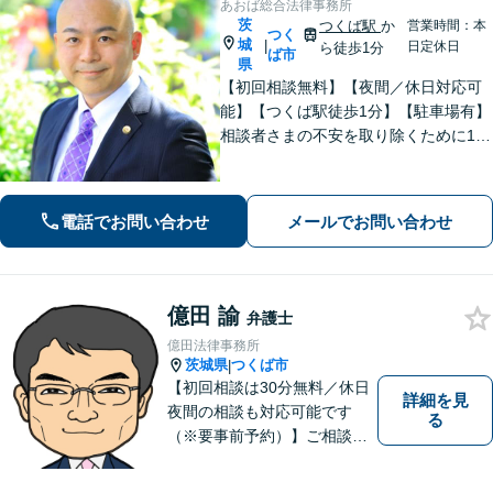
あおば総合法律事務所
茨
つくば駅
か
営業時間：本
つく
城
|
日定休日
ら徒歩1分
ば市
県
【初回相談無料】【夜間／休日対応可
能】【つくば駅徒歩1分】【駐車場有】
相談者さまの不安を取り除くために1件
1件のご相談に時間をかけて対応し、相
談者さまに寄り添った解決方法を提案
することを心がけています。まずはお
電話でお問い合わせ
メールでお問い合わせ
気軽にお問い合わせください。
億田 諭
弁護士
億田法律事務所
茨城県
つくば市
|
【初回相談は30分無料／休日
詳細を見
夜間の相談も対応可能です
る
（※要事前予約）】ご相談、
ご依頼をいただいた方が、次
の一歩を踏み出せるアドバイ