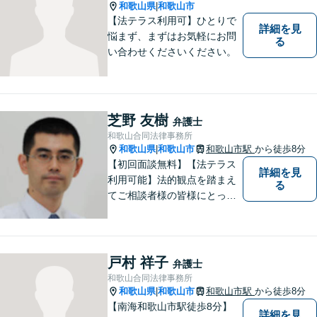
和歌山県
和歌山市
|
【法テラス利用可】ひとりで
詳細を見
悩まず、まずはお気軽にお問
る
い合わせくださいください。
芝野 友樹
弁護士
和歌山合同法律事務所
和歌山県
和歌山市
和歌山市駅
から徒歩8分
|
【初回面談無料】【法テラス
詳細を見
利用可能】法的観点を踏まえ
る
てご相談者様の皆様にとって
最良の解決を図ることに常に
心がけています。創設55年を
超える歴史ある事務所です。
【当日／夜間／応相談】お悩
戸村 祥子
弁護士
み事がございましたら、お気
和歌山合同法律事務所
軽にご相談下さい。
和歌山県
和歌山市
和歌山市駅
から徒歩8分
|
【南海和歌山市駅徒歩8分】
詳細を見