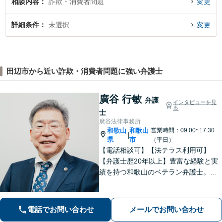
相談内容
詐欺・消費者問題
変更
詳細条件
未選択
変更
田辺市から近い詐欺・消費者問題に強い弁護士
廣谷 行敏
弁護
インタビューを見
る
士
廣谷法律事務所
和歌山
和歌山
営業時間：09:00~17:30
|
県
市
（平日）
【電話相談可】【法テラス利用可】
【弁護士歴20年以上】豊富な経験と実
績を持つ和歌山のベテラン弁護士。
【相続・遺言】他士業との連携でスピ
ーディーに解決【離婚・男女問題】女
性弁護士も在籍。DV／モラハラ・お子
電話でお問い合わせ
メールでお問い合わせ
さまの問題も親身に取り組む【夜間・