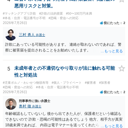
悪用リスクと対策。
#マッチングアプリ詐欺
#詐欺の法的措置
#50〜100万円未満
#本名・住所・電話番号が不明
#恐喝・脅迫への対応
2026年7月26日
役にたった
2
三村 勇人
弁護士
詐欺にあっている可能性があります。 連絡が取れないのであれば、警
察に被害届を提出されることをお勧めいたします。
5
未成年者との不適切なやり取りが法に触れる可能
性と対処法
#児童ポルノ・わいせつ物頒布等
#個人・プライベート
#被害者
#加害者
#恐喝・脅迫への対応
#本名・住所・電話番号が不明
2026年7月26日
役にたった
2
刑事事件に強い弁護士
奥村 徹
弁護士
年齢確認もしていないし 後から出てきた人が、保護者だという確認も
できないので 詐欺・恐喝の可能性はあるでしょう 他方、相手方が真実
18歳未満であれば、 内容は電子マナーを送ってくれたら自慰行為など