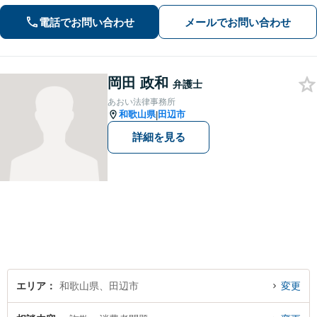
面への配慮も大切に【交通事故】示談
交渉の豊富な経験を活かし、賠償金の
電話でお問い合わせ
メールでお問い合わせ
増額を目指します【相続問題】不動産
鑑定士等と連携し、最良の相続実現に
向けサポート
岡田 政和
弁護士
あおい法律事務所
和歌山県
田辺市
|
詳細を見る
エリア
和歌山県、田辺市
変更