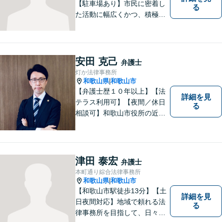
【駐車場あり】市民に密着し
る
た活動に幅広くかつ、積極的
に取り組んでいます。離婚問
題／相続問題／刑事事件／借
金問題／労働問題など、幅広
く対応可能。【地域に根ざし
安田 克己
弁護士
た弁護士】法律トラブルでお
灯か法律事務所
悩みの方は、お気軽にご相談
和歌山県
和歌山市
|
ください。
【弁護士歴１０年以上】【法
詳細を見
テラス利用可】【夜間／休日
る
相談可】和歌山市役所の近
く、京橋親水公園そばにある
親しみやすい法律事務所で
す。一人で悩まず、まずはご
相談ください。あなたの灯り
津田 泰宏
弁護士
となれるよう誠心誠意努めま
本町通り綜合法律事務所
す。
和歌山県
和歌山市
|
【和歌山市駅徒歩13分】【土
詳細を見
日夜間対応】地域で頼れる法
る
律事務所を目指して、日々尽