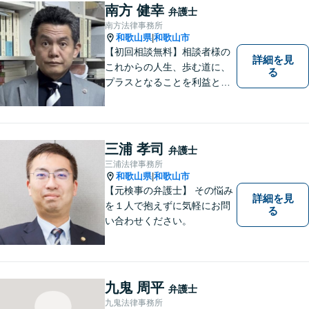
育ちの私が丁寧にサポートし
南方 健幸
弁護士
ます。【丁寧なヒアリング】
南方法律事務所
【休日や夜間相談も柔軟に対
和歌山県
和歌山市
|
応】
【初回相談無料】相談者様の
詳細を見
これからの人生、歩む道に、
る
プラスとなることを利益と考
え、相談者の人生を背負って
活動してまいります。和歌山
はもちろん、関西・関東から
ご相談いただくこともありま
三浦 孝司
弁護士
す。
三浦法律事務所
和歌山県
和歌山市
|
【元検事の弁護士】 その悩み
詳細を見
を１人で抱えずに気軽にお問
る
い合わせください。
九鬼 周平
弁護士
九鬼法律事務所