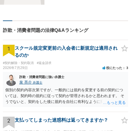
力しています。刑事事件／交
通事故／相続／その他一般の
民事事件など、幅広く対応可
能です。まずはお気軽にご相
談ください。
詐欺・消費者問題の法律Q&Aランキング
1
スクール規定変更前の入会者に新規定は適用され
るのか
#契約解除・契約取消
#返金請求
2026年7月29日
役にたった
3
詐欺・消費者問題に強い弁護士
泉 亮介
弁護士
個別の契約内容次第ですが、一般的には規約を変更する前の契約につ
いては、契約時の規約に従って契約が管理されるかと思われます。 そ
うでないと、契約をした後に規約を自社に有利なように変更し、それ
を従前の顧客にも適用するということが認められてしまい不合理とな
る場合があるかと思われます。
2
支払ってしまった迷惑料は返ってきますか？