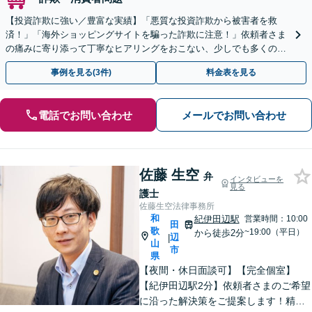
【投資詐欺に強い／豊富な実績】「悪質な投資詐欺から被害者を救
済！」「海外ショッピングサイトを騙った詐欺に注意！」依頼者さま
の痛みに寄り添って丁寧なヒアリングをおこない、少しでも多くの返
金が得られるよう尽力します！
事例を見る(3件)
料金表を見る
電話でお問い合わせ
メールでお問い合わせ
佐藤 生空
弁
インタビューを
見る
護士
佐藤生空法律事務所
和
紀伊田辺駅
営業時間：10:00
田
歌
~19:00（平日）
から徒歩2分
辺
|
山
市
県
【夜間・休日面談可】【完全個室】
【紀伊田辺駅2分】依頼者さまのご希望
に沿った解決策をご提案します！精神