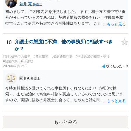
若井 亮
弁護士
判所で提訴される可能性もありますので、（費用はかかってしまいま
すが）弁護士へ依頼して正式な拒絶回答を送ることも検討した方がよ
初めまして。 ご相談内容を拝見しました。 まず、相手方の携帯電話番
いかもしれません。
号が分かっているのであれば、契約者情報の照会を行い、住民票を取
得することで身元を特定できる可能性はあります。 ただ、他人名義の
携帯電話であるなどした場合には特定に結びつけることは難しいとこ
ろです。 LINEについても、詐欺の事案であれば照会できる可能性はあ
りますが、携帯電話の番号を経由する方法より難しくなります。 身元
10
弁護士の態度に不満、他の事務所に相談すべき
を特定した後は、返金の理屈があるかどうかを確認していきます。 基
か？
本的に贈与に該当する場合には返金請求ができません。 詐欺を含め、
#詐欺被害での債務
#多重債務
#仮想通貨詐欺
#借金返済の相談・交渉
当方に返金の理屈があるかどうかを確認していきます。 さらに、渡し
#副業詐欺
#FX詐欺
た金額について、裏付けがあるかどうかも精査します。 上記を経て、
2026年7月15日
役にたった
3
身元の特定、返金の理屈があると判断できるのであれば、まずは交渉
からスタートすることになるでしょう。 ご理解のとおり、詐欺である
匿名A
弁護士
ことの立証は簡単ではありません。 刑事事件化が出来るのであれば、
返金交渉で有利になる可能性がありますが、民事上の詐欺の立証以上
今時無料相談を受けてくれる事務所もそれなりにあり（WEBで検
に難しいところがあります。 こちらについては、一度、最寄りの警察
索）、また自治体でも無料相談を実施しているのではないかと思いま
署に被害相談をするようにしてください。 具体的な見通しに関して
すので、実際に複数の弁護士に会って、ちゃんと話を聞いてくれる
は、証拠を拝見する必要があるため、直接弁護士にご相談された方が
方、高圧的ではない方に相談した方が良いでしょう。その弁護士の方
良いかと思います。
はそもそも事案を把握できていないようですので、御相談の案件につ
いては弁護士として能力不足なのかもしれません。相手にしない方が
もっとみる
良いと思います。ただ、仮想通貨詐欺の被害回復は現実的には難しい
かもしれません。