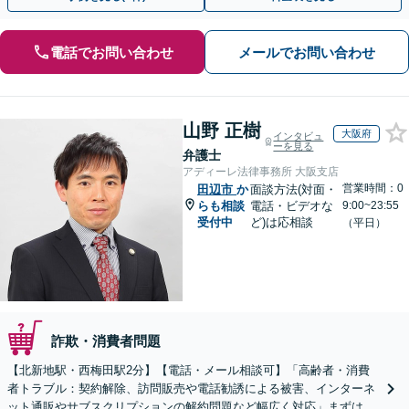
電話でお問い合わせ
メールでお問い合わせ
山野 正樹
大阪府
インタビュ
ーを見る
弁護士
アディーレ法律事務所 大阪支店
営業時間：0
田辺市
か
面談方法(対面・
らも相談
電話・ビデオな
9:00~23:55
受付中
ど)は応相談
（平日）
詐欺・消費者問題
【北新地駅・西梅田駅2分】【電話・メール相談可】「高齢者・消費
者トラブル：契約解除、訪問販売や電話勧誘による被害、インターネ
ット通販やサブスクリプションの解約問題など幅広く対応」まずは一