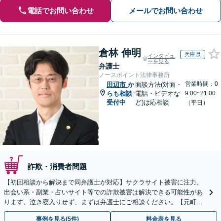
電話でお問い合わせ
メールでお問い合わせ
倉林 伸明
兵庫県
インタビュ
ーを見る
弁護士
ノースポイント法律事務所
営業時間：0
田辺市
か
面談方法(対面・
らも相談
電話・ビデオな
9:00~21:00
受付中
ど)は応相談
（平日）
詐欺・消費者問題
【初回相談から解決まで同弁護士が対応】サクラサイト被害に注力。
出会い系・副業・占いサイト等での詐欺被害は解決できる可能性があ
ります。泣き寝入りせず、まずは弁護士にご相談ください。【元町駅
1分・土日夜間の相談歓迎】
事例を見る(5件)
料金表を見る