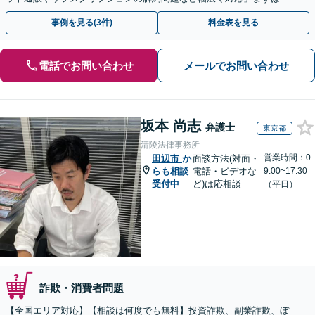
度ご相談ください【休日・夜間相談可】
事例を見る(3件)
料金表を見る
電話でお問い合わせ
メールでお問い合わせ
坂本 尚志
弁護士
東京都
清陵法律事務所
営業時間：0
田辺市
か
面談方法(対面・
らも相談
電話・ビデオな
9:00~17:30
受付中
ど)は応相談
（平日）
詐欺・消費者問題
【全国エリア対応】【相談は何度でも無料】投資詐欺、副業詐欺、ぼ