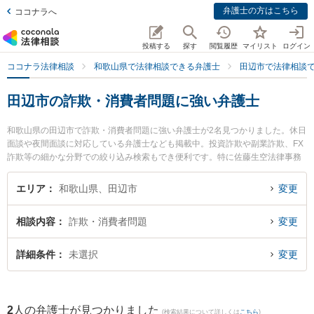
弁護士の方はこちら
ココナラへ
投稿する
探す
閲覧履歴
マイリスト
ログイン
ココナラ法律相談
和歌山県で法律相談できる弁護士
田辺市で法律相談
田辺市の詐欺・消費者問題に強い弁護士
和歌山県の田辺市で詐欺・消費者問題に強い弁護士が2名見つかりました。休日
面談や夜間面談に対応している弁護士なども掲載中。投資詐欺や副業詐欺、FX
詐欺等の細かな分野での絞り込み検索もでき便利です。特に佐藤生空法律事務
所の佐藤 生空弁護士やあおい法律事務所の岡田 政和弁護士のプロフィール情報
や弁護士費用、強みなどが注目されています。『田辺市で土日や夜間に発生し
エリア
和歌山県、田辺市
変更
た詐欺・消費者問題のトラブルを今すぐに弁護士に相談したい』『詐欺・消費
者問題のトラブル解決の実績豊富な近くの弁護士を検索したい』『初回相談無
相談内容
詐欺・消費者問題
変更
料で詐欺・消費者問題を法律相談できる田辺市内の弁護士に相談予約したい』
などでお困りの相談者さんにおすすめです。
詳細条件
未選択
変更
2
人の弁護士が見つかりました
(検索結果について詳しくは
こちら
)