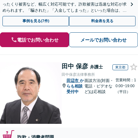
ったくり被害など、幅広く対応可能です。詐欺被害は迅速な対応が求
められます。「騙された」「入金してしまった」といった場合は、お
早めにご相談ください。【電話・メール・WEB相談可】
事例を見る(7件)
料金表を見る
電話でお問い合わせ
メールでお問い合わせ
田中 保彦
弁護士
東京都
田中保彦法律事務所
営業時間：1
田辺市
か
面談方法(対面・
らも相談
電話・ビデオな
0:00~19:00
受付中
ど)は応相談
（平日）
詐欺・消費者問題