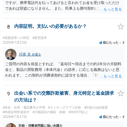
ですが、携帯電話代を払ってあげると言われてお金を受け取っただけ
であれば窃盗になりません。 また、民事上も贈与契約に該当すると思
われるところ、返済の義務はありません。 これ以上のやり取りをせ
ず、可能であればブロックをするようにしてください。 ご不安であれ
ば、最寄りの警察署に相談をしても良いかもしれません。 以上、ご参
8
内容証明。支払いの必要があるか？
考になれば幸いです。
#高額請求への対応
#架空請求
2026年7月23日
役にたった
3
川添 圭
弁護士
ご質問の内容を前提とすれば、「返却日〜現在までの約1年分の月額料
金と、製品の買取費用（本体代金）の請求」に応じる義務はないと思
われます。 この契約が消費者契約に該当する場合、「利用料金の未納
があること」を理由として解約を認めない条項が存在していたとして
も不当条項として無効になると解されます（消費者契約法10条）。消
費者契約に該当しない場合でも、ご質問の記載を前提とすればそのよ
9
出会い系での交際詐欺被害、身元特定と返金請求
うな条項は存在しないので請求自体が不当ということになります。 メ
の方法は？
ールでのやり取りも証拠になりますので、あなたとしては、毅然と請
#本名・住所・電話番号が不明
#マッチングアプリ詐欺
#詐欺の法的措置
求を拒絶することを伝えるべきでしょう（ただし未納料金があること
#内容証明作成送付
#少額訴訟の相談・依頼
#200万円以上
に争いがない場合には未納料金は支払う必要があるかもしれませ
2026年7月17日
役にたった
3
ん）。それ以上の話し合いには応じないという対応を考えられます。
詐欺・消費者問題に強い弁護士
訴訟で解決するのが一番ですが、相手方が遠方である場合は遠方の裁