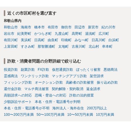
近くの市区町村を選び直す
和歌山県内
和歌山市
海南市
橋本市
有田市
御坊市
田辺市
新宮市
紀の川市
岩出市
紀美野町
かつらぎ町
九度山町
高野町
湯浅町
広川町
有田川町
美浜町
日高町
由良町
印南町
みなべ町
日高川町
白浜町
上富田町
すさみ町
那智勝浦町
太地町
古座川町
北山村
串本町
詐欺・消費者問題の分野詳細で絞り込む
投資詐欺
副業詐欺
FX詐欺
仮想通貨詐欺
ぼったくり被害
悪徳商法
霊感商法
ワンクリック詐欺
マッチングアプリ詐欺
架空請求
フィッシング詐欺
オークション詐欺
高齢者の詐欺被害
振り込め詐欺
還付金詐欺
マルチ商法被害
契約解除・契約取消
返金請求
高額請求への対応
恐喝・脅迫への対応
詐欺の法的措置
少額訴訟サポート
本名・住所・電話番号が判明
本名・住所・電話番号が不明
海外法人・海外在住
200万円以上
100〜200万円未満
50〜100万円未満
10〜50万円未満
10万円未満