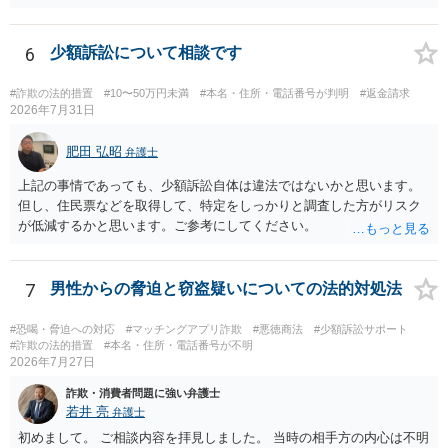
の動画を要望通りに撮って送るよと言ったやりとりでした。 自分は動
画の尺は10分ほど、服を着たままで胸を触って欲しい、などの要望を
して、要求された金額(1000円程度)の電子マネーを送信してしまいま
6
少額訴訟について相談です
した。 そこから、撮影するまで暇なので顔の雰囲気の写真を交換して
欲しい、住んでいる都道府県と区を教えてと言われたので教えたりと
#詐欺の法的措置
#10〜50万円未満
#本名・住所・電話番号が判明
#返金請求
言ったやり取りをしていました。 というやりとりは、青少年条例違反
2026年7月31日
（わいせつ行為）の疑いがあります。18歳未満と知らなくても処罰可
能です。
肥田 弘昭
弁護士
上記の事情であっても、少額訴訟自体は違法ではないかと思います。
但し、住民票などを取得して、特定をしっかりと調査した方がリスク
が低減するかと思います。ご参考にしてください。
7
男性からの脅迫と窃盗疑いについての法的対処法
#恐喝・脅迫への対応
#マッチングアプリ詐欺
#悪徳商法
#少額訴訟サポート
#詐欺の法的措置
#本名・住所・電話番号が不明
2026年7月27日
詐欺・消費者問題に強い弁護士
若井 亮
弁護士
初めまして。 ご相談内容を拝見しました。 当時の相手方の内心は不明