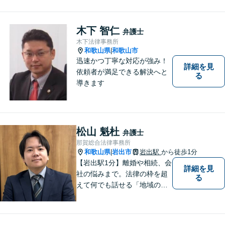
休日面談可】
木下 智仁
弁護士
木下法律事務所
和歌山県
和歌山市
|
迅速かつ丁寧な対応が強み！
詳細を見
依頼者が満足できる解決へと
る
導きます
松山 魁杜
弁護士
那賀総合法律事務所
和歌山県
岩出市
岩出駅
から徒歩1分
|
【岩出駅1分】離婚や相続、会
詳細を見
社の悩みまで。法律の枠を超
る
えて何でも話せる「地域のか
かりつけ弁護士」として、一
歩前へ進む安心を。一つひと
つのご縁を大切に、紀の川市