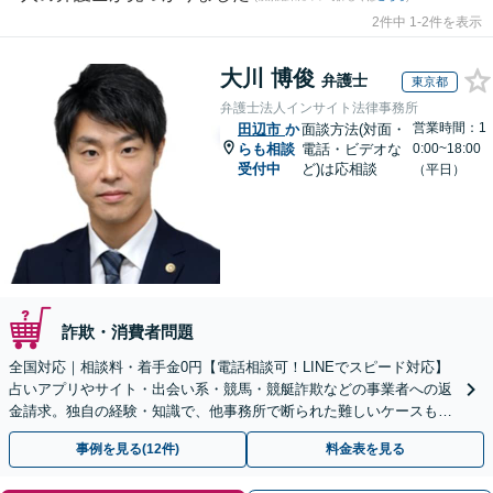
2件中 1-2件を表示
大川 博俊
弁護士
東京都
弁護士法人インサイト法律事務所
営業時間：1
田辺市
か
面談方法(対面・
らも相談
電話・ビデオな
0:00~18:00
受付中
ど)は応相談
（平日）
詐欺・消費者問題
全国対応｜相談料・着手金0円【電話相談可！LINEでスピード対応】
占いアプリやサイト・出会い系・競馬・競艇詐欺などの事業者への返
金請求。独自の経験・知識で、他事務所で断られた難しいケースも解
決に導いた実績あり。まずはお気軽にご相談ください
事例を見る(12件)
料金表を見る