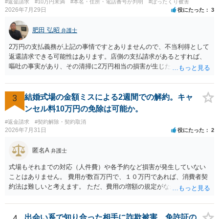
#返金請求
#10万円未満
#本名・住所・電話番号が判明
#ぼったくり被害
2026年7月29日
役にたった
3
肥田 弘昭
弁護士
2万円の支払義務が上記の事情ですとありませんので、不当利得として
返還請求できる可能性はあります。店側の支払請求があるとすれば、
嘔吐の事実があり、その清掃に2万円相当の損害が生じた場合です。ご
参考にしてください。
3
結婚式場の金額ミスによる2週間での解約。キャ
ンセル料10万円の免除は可能か。
#返金請求
#契約解除・契約取消
2026年7月31日
役にたった
2
匿名A
弁護士
式場もそれまでの対応（人件費）や各予約など損害が発生していない
ことはありません。 費用が数百万円で、１０万円であれば、消費者契
約法は難しいと考えます。 ただ、費用の増額の規定がなかったのに増
額するのは契約違反ですので、増額に応じずに契約を維持すればよい
ということになり、解約するのは理由がないことになります。
4
出会い系で知り合った相手に詐欺被害、免許証の