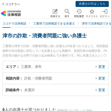
弁護士の方はこちら
ココナラへ
投稿する
探す
閲覧履歴
マイリスト
ログイン
ココナラ法律相談
三重県で法律相談できる弁護士
津市で法律相談でき
津市の詐欺・消費者問題に強い弁護士
三重県の津市で詐欺・消費者問題に強い弁護士が6名見つかりました。初回面談
無料や休日面談に対応している弁護士なども掲載中。投資詐欺や副業詐欺、FX
詐欺等の細かな分野での絞り込み検索もでき便利です。特に弁護士法人シンフ
ォニア法律事務所の長尾 英介弁護士や弁護士法人シンフォニア法律事務所の伊
賀 恵弁護士、八町綜合法律事務所の中須賀 友亮弁護士のプロフィール情報や弁
エリア
三重県、津市
変更
護士費用、強みなどが注目されています。『津市で土日や夜間に発生した詐
欺・消費者問題のトラブルを今すぐに弁護士に相談したい』『詐欺・消費者問
相談内容
詐欺・消費者問題
変更
題のトラブル解決の実績豊富な近くの弁護士を検索したい』『初回相談無料で
詐欺・消費者問題を法律相談できる津市内の弁護士に相談予約したい』などで
お困りの相談者さんにおすすめです。
詳細条件
未選択
変更
6
人の弁護士が見つかりました
(検索結果について詳しくは
こちら
)