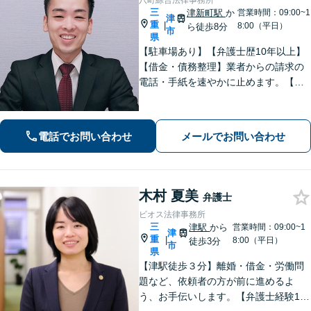
八町綜合法律事務所
三
津新町駅
か
営業時間：09:00~1
津
重
|
8:00（平日）
ら徒歩8分
市
県
【駐車場あり】【弁護士歴10年以上】
【借金・債務整理】業者からの請求の
電話・手紙を速やかに止めます。【交
通事故】解決実績多数。適切な賠償金
額の獲得に尽力します。物損も対応し
ます。【分割払い利用可】【当日・夜
電話でお問い合わせ
メールでお問い合わせ
間の面談可】【完全個室で対応】
木村 夏美
弁護士
ビオス法律事務所
三
津駅
から
営業時間：09:00~1
津
重
|
8:00（平日）
徒歩3分
市
県
【津駅徒歩３分】離婚・借金・労働問
題など、依頼者の方が前に進めるよ
う、お手伝いします。【弁護士経験10