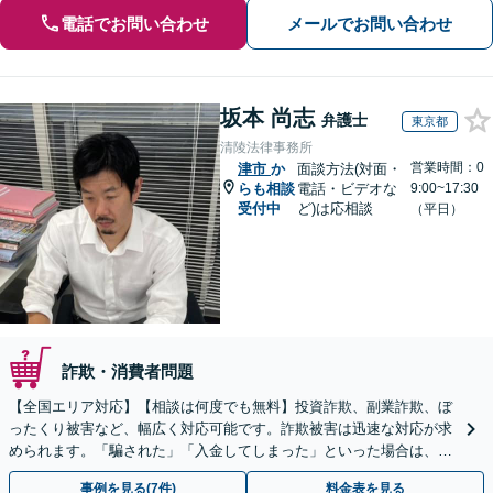
電話でお問い合わせ
メールでお問い合わせ
坂本 尚志
弁護士
東京都
清陵法律事務所
営業時間：0
津市
か
面談方法(対面・
らも相談
電話・ビデオな
9:00~17:30
受付中
ど)は応相談
（平日）
詐欺・消費者問題
【全国エリア対応】【相談は何度でも無料】投資詐欺、副業詐欺、ぼ
ったくり被害など、幅広く対応可能です。詐欺被害は迅速な対応が求
められます。「騙された」「入金してしまった」といった場合は、お
早めにご相談ください。【電話・メール・WEB相談可】
事例を見る(7件)
料金表を見る