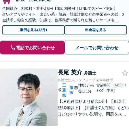
全国対応｜相談料・着手金0円【電話相談可！LINEでスピード対応】
占いアプリやサイト・出会い系・競馬・競艇詐欺などの事業者への返
金請求。独自の経験・知識で、他事務所で断られた難しいケースも解
決に導いた実績あり。まずはお気軽にご相談ください
事例を見る(12件)
料金表を見る
電話でお問い合わせ
メールでお問い合わせ
長尾 英介
弁護士
弁護士法人シンフォニア法律事務所
三
津駅
から
営業時間：09:00~1
津
重
|
8:00（平日）
徒歩1分
市
県
【JR近鉄津駅より徒歩1分】【弁護士
歴10年以上】【弁護士7人在籍】くどい
ほどわかりやすい説明で、問題をスム
ーズに解決します！【離婚・男女問
題】男性側のご相談・ご依頼の実績多