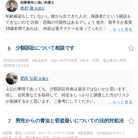
刑事事件に強い弁護士
奥村 徹
弁護士
年齢確認もしていないし 後から出てきた人が、保護者だという確認も
できないので 詐欺・恐喝の可能性はあるでしょう 他方、相手方が真実
18歳未満であれば、 内容は電子マナーを送ってくれたら自慰行為など
の動画を要望通りに撮って送るよと言ったやりとりでした。 自分は動
画の尺は10分ほど、服を着たままで胸を触って欲しい、などの要望を
して、要求された金額(1000円程度)の電子マネーを送信してしまいま
6
少額訴訟について相談です
した。 そこから、撮影するまで暇なので顔の雰囲気の写真を交換して
欲しい、住んでいる都道府県と区を教えてと言われたので教えたりと
#詐欺の法的措置
#返金請求
#10〜50万円未満
#本名・住所・電話番号が判明
言ったやり取りをしていました。 というやりとりは、青少年条例違反
2026年7月31日
（わいせつ行為）の疑いがあります。18歳未満と知らなくても処罰可
能です。
肥田 弘昭
弁護士
上記の事情であっても、少額訴訟自体は違法ではないかと思います。
但し、住民票などを取得して、特定をしっかりと調査した方がリスク
が低減するかと思います。ご参考にしてください。
7
男性からの脅迫と窃盗疑いについての法的対処法
#恐喝・脅迫への対応
#マッチングアプリ詐欺
#悪徳商法
#少額訴訟サポート
#本名・住所・電話番号が不明
#詐欺の法的措置