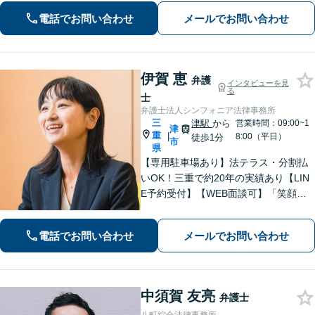
数【借金・債務整理】自己破産で、借
電話でお問い合わせ
メールでお問い合わせ
金を0にできる可能性があります。
伊賀 恵
弁護
インタビューを見
る
士
弁護士法人シンフォニア法律事務所
三
津駅
から
営業時間：09:00~1
津
重
|
8:00（平日）
徒歩1分
市
県
【専用駐車場あり】法テラス・分割払
いOK！三重で約20年の実績あり【LIN
E予約受付】【WEB面談可】「笑顔に
なってほしい」がモットー。交渉によ
るスピード解決を目指します【離婚】
電話でお問い合わせ
メールでお問い合わせ
性別・年代問わず実績豊富【借金】家
計全体を見直すプランをご提案
中須賀 友亮
弁護士