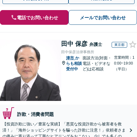
電話でお問い合わせ
メールでお問い合わせ
田中 保彦
弁護士
東京都
田中保彦法律事務所
営業時間：1
津市
か
面談方法(対面・
らも相談
電話・ビデオな
0:00~19:00
受付中
ど)は応相談
（平日）
詐欺・消費者問題
【投資詐欺に強い／豊富な実績】「悪質な投資詐欺から被害者を救
済！」「海外ショッピングサイトを騙った詐欺に注意！」依頼者さま
の痛みに寄り添って丁寧なヒアリングをおこない、少しでも多くの返