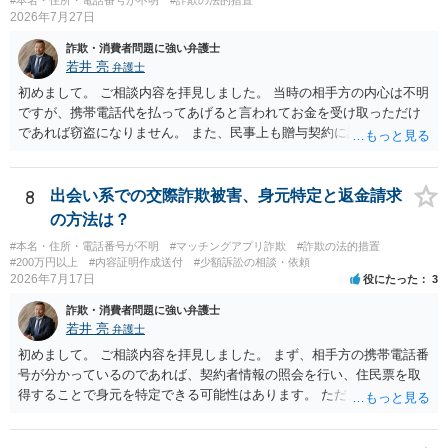
2026年7月27日
詐欺・消費者問題に強い弁護士
若井 亮
弁護士
初めまして。 ご相談内容を拝見しました。 当時の相手方の内心は不明
ですが、携帯電話代を払ってあげると言われてお金を受け取っただけ
であれば窃盗になりません。 また、民事上も贈与契約に該当すると思
われるところ、返済の義務はありません。 これ以上のやり取りをせ
ず、可能であればブロックをするようにしてください。 ご不安であれ
ば、最寄りの警察署に相談をしても良いかもしれません。 以上、ご参
8
出会い系での交際詐欺被害、身元特定と返金請求
考になれば幸いです。
の方法は？
#本名・住所・電話番号が不明
#マッチングアプリ詐欺
#詐欺の法的措置
#200万円以上
#内容証明作成送付
#少額訴訟の相談・依頼
2026年7月17日
役にたった
3
詐欺・消費者問題に強い弁護士
若井 亮
弁護士
初めまして。 ご相談内容を拝見しました。 まず、相手方の携帯電話番
号が分かっているのであれば、契約者情報の照会を行い、住民票を取
得することで身元を特定できる可能性はあります。 ただ、他人名義の
携帯電話であるなどした場合には特定に結びつけることは難しいとこ
ろです。 LINEについても、詐欺の事案であれば照会できる可能性はあ