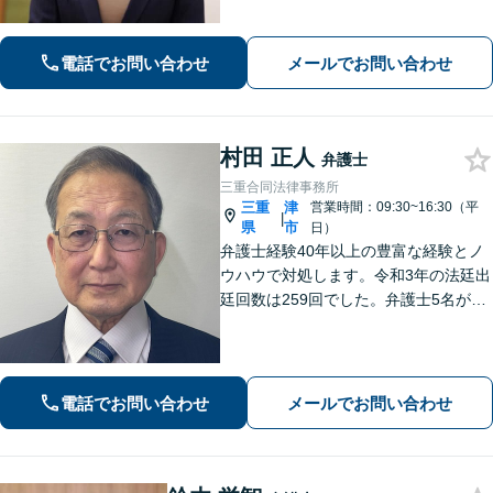
年以上】当日相談可能です（予約必
要）。【駐車券サービスあり】お気軽
にご相談ください。
電話でお問い合わせ
メールでお問い合わせ
村田 正人
弁護士
三重合同法律事務所
三重
津
営業時間：09:30~16:30（平
|
県
市
日）
弁護士経験40年以上の豊富な経験とノ
ウハウで対処します。令和3年の法廷出
廷回数は259回でした。弁護士5名が過
労死、社会福祉、宗教、消費者、女性
の権利、環境など得意分野で活躍して
いる総合的な法律事務所です。
電話でお問い合わせ
メールでお問い合わせ