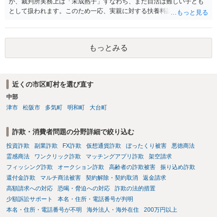
が、裁判所実務上は「未成熟子」すなわち、まだ自活は難しい子ども
として扱われます。このため一応、実親に対する扶養料請求として法
律的には成り立つ可能性があります。 ただし、実子と同居する元配偶
者宛に養育費を支払っており、当該養育費は実子の進学費用の趣旨も
一部含まれています。また、私立大学進学について貴殿が了解したわ
もっとみる
けではないという事情も存在します。 こうした場合には、支払を拒ん
だとしても学費の請求が裁判所によって強制される可能性は低いとい
えます。 以上整理したとおり、貴殿の事情を説明し支払えないと実子
に伝えるのが良い対処法と思います。
近くの市区町村を選び直す
中部
津市
松阪市
多気町
明和町
大台町
詐欺・消費者問題の分野詳細で絞り込む
投資詐欺
副業詐欺
FX詐欺
仮想通貨詐欺
ぼったくり被害
悪徳商法
霊感商法
ワンクリック詐欺
マッチングアプリ詐欺
架空請求
フィッシング詐欺
オークション詐欺
高齢者の詐欺被害
振り込め詐欺
還付金詐欺
マルチ商法被害
契約解除・契約取消
返金請求
高額請求への対応
恐喝・脅迫への対応
詐欺の法的措置
少額訴訟サポート
本名・住所・電話番号が判明
本名・住所・電話番号が不明
海外法人・海外在住
200万円以上