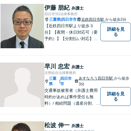
【離婚・男女問題の経験多
伊藤 朋紀
弁護士
数】
四日市SG法律事務所
三重県
四日市市
近鉄四日市駅
から徒歩2分
|
【近鉄四日市駅より徒歩３
詳細を見
分】【夜間・休日対応可（要
る
予約）】【分割払い対応】
【弁護士歴１０年以上】 法律
相談を大切にしています。ま
ずはできる限り丁寧にお聞き
して、一緒に解決方法を考え
早川 忠宏
弁護士
る手助けをさせていただけれ
北勢綜合法律事務所
ばと思いますので、お気軽に
あすなろう四日市駅
から徒歩
三重
四日市
|
ご相談ください。
県
市
3分
交通事故被害者（弁護士費用
詳細を見
特約があれば事件受任も無
る
料）/ 相続問題（遺産分割、遺
言等）。是非一度ご相談くだ
さい。
松波 伸一
弁護士