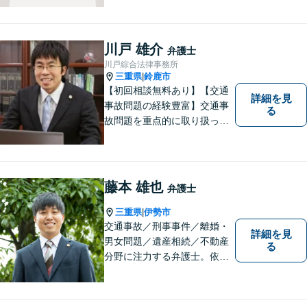
いと考えています。弁護士に
ご相談いただければ、早期に
解決できる問題もありますの
川戸 雄介
弁護士
で、 お気軽にご相談くださ
川戸綜合法律事務所
い。
三重県
鈴鹿市
|
【初回相談無料あり】【交通
詳細を見
事故問題の経験豊富】交通事
る
故問題を重点的に取り扱って
おり、中でも被害者からのご
相談案件を中心に手掛けてい
ます。その他の法律問題につ
いても、あなたの身近な相談
藤本 雄也
弁護士
役として、あなたの力になり
.
ます。
三重県
伊勢市
|
交通事故／刑事事件／離婚・
詳細を見
男女問題／遺産相続／不動産
る
分野に注力する弁護士。依頼
者の気持ちに寄り添って働く
ことがモットーです。まずは
お気軽にご相談ください！