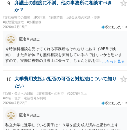
りますが、携帯電話の番号を経由する方法より難しくなります。 身元
9
弁護士の態度に不満、他の事務所に相談すべき
を特定した後は、返金の理屈があるかどうかを確認していきます。 基
か？
本的に贈与に該当する場合には返金請求ができません。 詐欺を含め、
#詐欺被害での債務
#FX詐欺
#副業詐欺
#借金返済の相談・交渉
当方に返金の理屈があるかどうかを確認していきます。 さらに、渡し
#仮想通貨詐欺
#多重債務
た金額について、裏付けがあるかどうかも精査します。 上記を経て、
2026年7月15日
役にたった
3
身元の特定、返金の理屈があると判断できるのであれば、まずは交渉
からスタートすることになるでしょう。 ご理解のとおり、詐欺である
匿名A
弁護士
ことの立証は簡単ではありません。 刑事事件化が出来るのであれば、
返金交渉で有利になる可能性がありますが、民事上の詐欺の立証以上
今時無料相談を受けてくれる事務所もそれなりにあり（WEBで検
に難しいところがあります。 こちらについては、一度、最寄りの警察
索）、また自治体でも無料相談を実施しているのではないかと思いま
署に被害相談をするようにしてください。 具体的な見通しに関して
すので、実際に複数の弁護士に会って、ちゃんと話を聞いてくれる
は、証拠を拝見する必要があるため、直接弁護士にご相談された方が
方、高圧的ではない方に相談した方が良いでしょう。その弁護士の方
良いかと思います。
はそもそも事案を把握できていないようですので、御相談の案件につ
いては弁護士として能力不足なのかもしれません。相手にしない方が
10
大学費用支払い拒否の可否と対処法について知り
良いと思います。ただ、仮想通貨詐欺の被害回復は現実的には難しい
たい
かもしれません。
#恐喝・脅迫への対応
#高額請求への対応
#200万円以上
#本名・住所・電話番号が判明
2026年7月22日
役にたった
2
匿名A
弁護士
私立大学に進学している実子は１８歳を超え成人済みと思われます