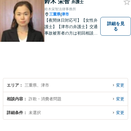
鈴木 栄智
弁護士
鈴木栄智法律事務所
三重県
津市
|
【夜間休日対応可】【女性弁
詳細を見
護士】【津市の弁護士】交通
る
事故被害者の方は初回相談無
料です。ぜひ一度ご相談くだ
さい。
エリア
三重県、津市
変更
相談内容
詐欺・消費者問題
変更
詳細条件
未選択
変更