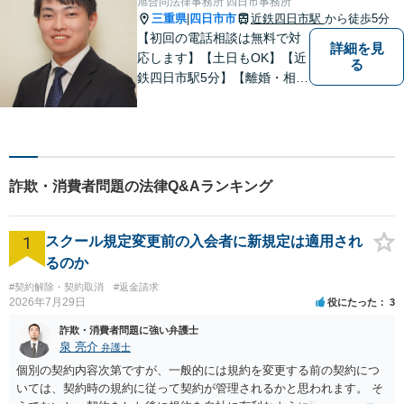
旭合同法律事務所 四日市事務所
三重県
四日市市
近鉄四日市駅
から徒歩5分
|
【初回の電話相談は無料で対
詳細を見
応します】【土日もOK】【近
る
鉄四日市駅5分】【離婚・相続
問題】困っている方の力にな
れる様、話を聞き、寄り添い
ます【後見業務などの民事・
刑事事件全般】双方ともに納
得する解決を目指します【交
詐欺・消費者問題の法律Q&Aランキング
通事故】示談金の増額に向け
尽力
1
スクール規定変更前の入会者に新規定は適用され
るのか
#契約解除・契約取消
#返金請求
2026年7月29日
役にたった
3
詐欺・消費者問題に強い弁護士
泉 亮介
弁護士
個別の契約内容次第ですが、一般的には規約を変更する前の契約につ
いては、契約時の規約に従って契約が管理されるかと思われます。 そ