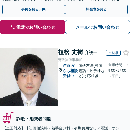
金が得られるよう尽力します！
事例を見る(3件)
料金表を見る
電話でお問い合わせ
メールでお問い合わせ
植松 丈樹
弁護士
宮城県
蒼天法律事務所
営業時間：0
津市
か
面談方法(対面・
らも相談
電話・ビデオな
9:00~17:00
受付中
ど)は応相談
（平日）
詐欺・消費者問題
【全国対応】【初回相談料・着手金無料・初期費用なし／電話・オン