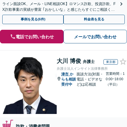
ライン面談OK、メール・LINE相談OK】ロマンス詐欺、投資詐欺、F
X詐欺事案の実績が豊富 ｢おかしいな」と感じたらすぐにご相談くだ
さい。
事例を見る(6件)
料金表を見る
電話でお問い合わせ
メールでお問い合わせ
大川 博俊
弁護士
東京都
弁護士法人インサイト法律事務所
営業時間：1
津市
か
面談方法(対面・
らも相談
電話・ビデオな
0:00~18:00
受付中
ど)は応相談
（平日）
詐欺・消費者問題