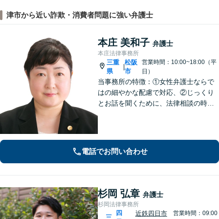
津市から近い詐欺・消費者問題に強い弁護士
本庄 美和子
弁護士
本庄法律事務所
三重
松阪
営業時間：10:00~18:00（平
|
県
市
日）
当事務所の特徴：①女性弁護士ならで
はの細やかな配慮で対応、②じっくり
とお話を聞くために、法律相談の時間
は1時間枠の設定（ただし，初回30分間
分は無料）
電話でお問い合わせ
杉岡 弘章
弁護士
杉岡法律事務所
四
近鉄四日市
営業時間：09:00
三