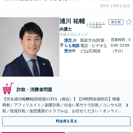
6件中 1-6件を表示
浦川 祐輔
東京都
インタビュ
ーを見る
弁護士
弁護士法人エッグ
営業時間：0
津市
か
面談方法(対面・
らも相談
電話・ビデオな
0:00~23:59
受付中
ど)は応相談
（平日）
詐欺・消費者問題
【完全成功報酬制(回収額の33％（税込）】【24時間全国対応】情報
商材／アフィリエイト／副業詐欺／出会い系サクラ詐欺／コンサル詐
欺／投資詐欺／仮想通貨のトラブルは、お任せください！オンライン
のみで解決も可能！
料金表を見る