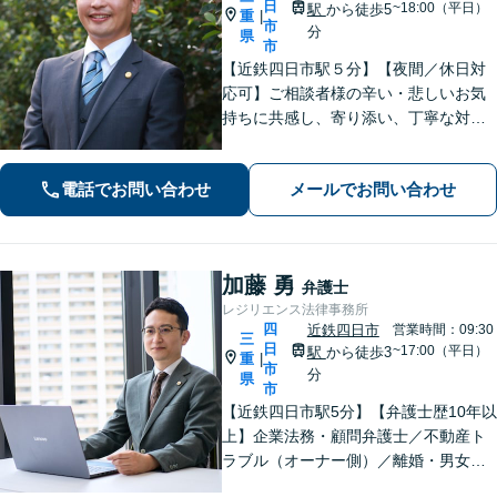
日
~18:00（平日）
駅
から徒歩5
重
|
市
分
県
市
【近鉄四日市駅５分】【夜間／休日対
応可】ご相談者様の辛い・悲しいお気
持ちに共感し、寄り添い、丁寧な対応
を心がけます。離婚／不動産／借金／
相続／刑事事件など、幅広く対応【地
電話でお問い合わせ
メールでお問い合わせ
域に根ざした弁護士】お気軽にお問い
合わせください。
加藤 勇
弁護士
レジリエンス法律事務所
四
近鉄四日市
営業時間：09:30
三
日
~17:00（平日）
駅
から徒歩3
重
|
市
分
県
市
【近鉄四日市駅5分】【弁護士歴10年以
上】企業法務・顧問弁護士／不動産ト
ラブル（オーナー側）／離婚・男女問
題のご相談はお任せください。依頼者