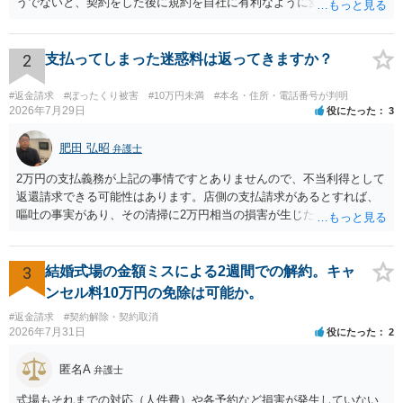
うでないと、契約をした後に規約を自社に有利なように変更し、それ
を従前の顧客にも適用するということが認められてしまい不合理とな
る場合があるかと思われます。
2
支払ってしまった迷惑料は返ってきますか？
#返金請求
#ぼったくり被害
#10万円未満
#本名・住所・電話番号が判明
2026年7月29日
役にたった
3
肥田 弘昭
弁護士
2万円の支払義務が上記の事情ですとありませんので、不当利得として
返還請求できる可能性はあります。店側の支払請求があるとすれば、
嘔吐の事実があり、その清掃に2万円相当の損害が生じた場合です。ご
参考にしてください。
3
結婚式場の金額ミスによる2週間での解約。キャ
ンセル料10万円の免除は可能か。
#返金請求
#契約解除・契約取消
2026年7月31日
役にたった
2
匿名A
弁護士
式場もそれまでの対応（人件費）や各予約など損害が発生していない