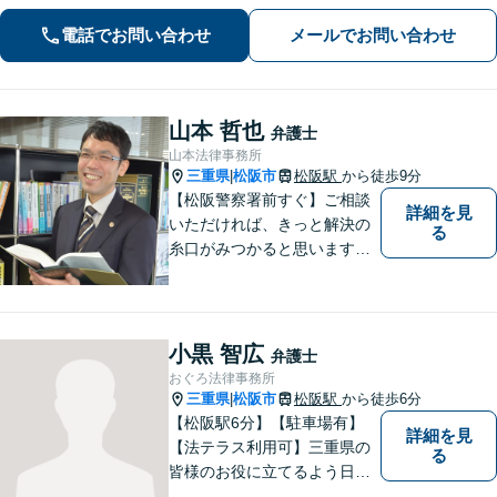
様に寄り添い、解決まで真摯に対応し
電話でお問い合わせ
メールでお問い合わせ
てまいります【多才な他士業との連携
が強み】【完全個室でご相談】
山本 哲也
弁護士
山本法律事務所
三重県
松阪市
松阪駅
から徒歩9分
|
【松阪警察署前すぐ】ご相談
詳細を見
いただければ、きっと解決の
る
糸口がみつかると思います。
法律の専門家としての豊富な
知識と経験で、誠実にご対応
いたします。
小黒 智広
弁護士
おぐろ法律事務所
三重県
松阪市
松阪駅
から徒歩6分
|
【松阪駅6分】【駐車場有】
詳細を見
【法テラス利用可】三重県の
る
皆様のお役に立てるよう日々
努力を怠らず、研鑽を積みた