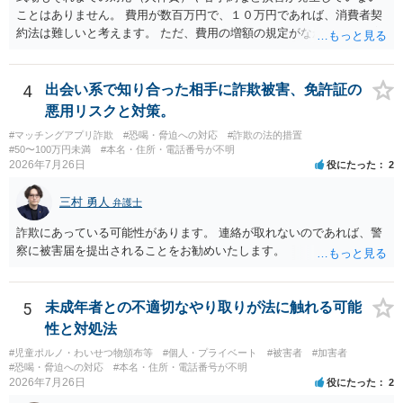
ことはありません。 費用が数百万円で、１０万円であれば、消費者契
約法は難しいと考えます。 ただ、費用の増額の規定がなかったのに増
額するのは契約違反ですので、増額に応じずに契約を維持すればよい
ということになり、解約するのは理由がないことになります。
4
出会い系で知り合った相手に詐欺被害、免許証の
悪用リスクと対策。
#マッチングアプリ詐欺
#恐喝・脅迫への対応
#詐欺の法的措置
#50〜100万円未満
#本名・住所・電話番号が不明
2026年7月26日
役にたった
2
三村 勇人
弁護士
詐欺にあっている可能性があります。 連絡が取れないのであれば、警
察に被害届を提出されることをお勧めいたします。
5
未成年者との不適切なやり取りが法に触れる可能
性と対処法
#児童ポルノ・わいせつ物頒布等
#個人・プライベート
#被害者
#加害者
#恐喝・脅迫への対応
#本名・住所・電話番号が不明
2026年7月26日
役にたった
2