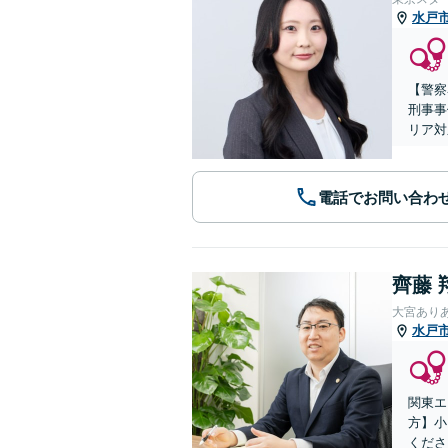
水戸
【警察
刑事事
リア対
電話でお問い合わ
齊藤 
大宮あり
水戸
関東エ
方】小
くださ