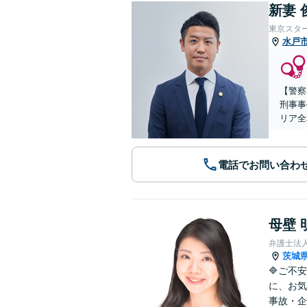
新妻 
東京スタ
水戸
【警察
刑事事
リア全
電話でお問い合わ
母壁 
弁護士法
茨城
🔷ご不
に、お気
事故・企