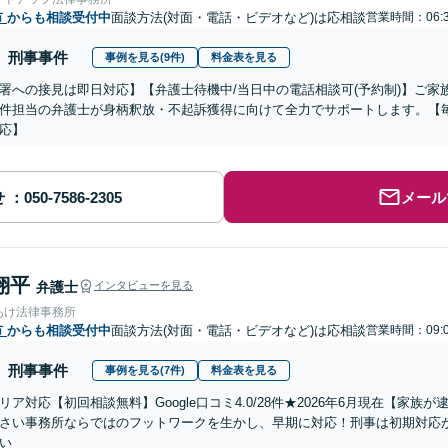
市
からも相談受付中
面談方法(対面・電話・ビデオなど)は応相談
営業時間：06:
刑事事件
事例を見る(9件)
料金表を見る
署への接見は即日対応】【弁護士待機中/当日中の電話相談可(予約制)】ご
件担当の弁護士が身柄釈放・不起訴獲得に向けて全力でサポートします。【毎
応】
せ
メール
翔平
弁護士
インタビューを見る
あけ法律事務所
市
からも相談受付中
面談方法(対面・電話・ビデオなど)は応相談
営業時間：09:
刑事事件
事例を見る(7件)
料金表を見る
リア対応【初回相談無料】Google口コミ4.0/28件★2026年6月現在【家
さい事務所ならではのフットワークを生かし、早期に対応！刑事は初期対応
い