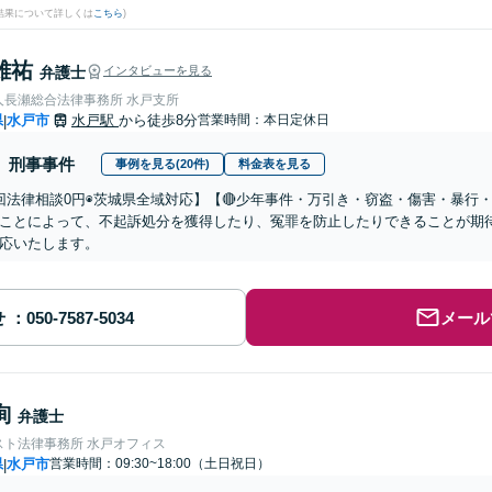
結果について詳しくは
こちら
)
雄祐
弁護士
インタビューを見る
人長瀬総合法律事務所 水戸支所
県
水戸市
水戸駅
から徒歩8分
営業時間：本日定休日
|
刑事事件
事例を見る(20件)
料金表を見る
回法律相談0円◉茨城県全域対応】【🔴少年事件・万引き・窃盗・傷害・暴行
ことによって、不起訴処分を獲得したり、冤罪を防止したりできることが期
応いたします。
せ
メール
絢
弁護士
スト法律事務所 水戸オフィス
県
水戸市
営業時間：09:30~18:00（土日祝日）
|