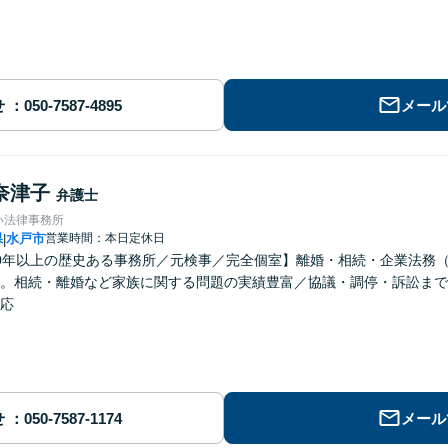
せ
メール
奈津子
弁護士
い法律事務所
県
水戸市
営業時間：本日定休日
|
0年以上の歴史ある事務所／元検事／完全個室】離婚・相続・企業法務
。相続・離婚など家族に関する問題の実績豊富／協議・調停・訴訟まで
応
せ
メール