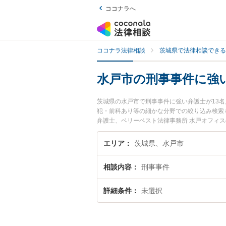
ココナラへ
ココナラ法律相談
茨城県で法律相談できる
水戸市の刑事事件に強
茨城県の水戸市で刑事事件に強い弁護士が13
犯・前科あり等の細かな分野での絞り込み検索も
弁護士、ベリーベスト法律事務所 水戸オフィ
トラブルを今すぐに弁護士に相談したい』『刑
談予約したい』などでお困りの相談者さんにお
エリア
茨城県、水戸市
相談内容
刑事事件
詳細条件
未選択