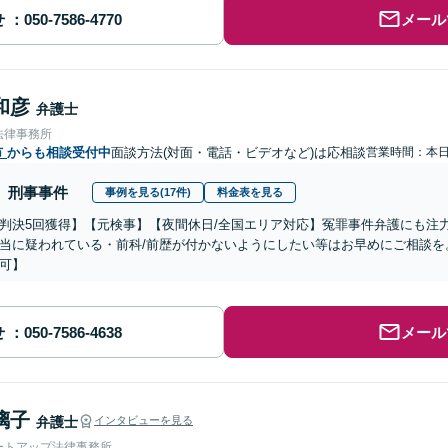
せ
メール
和彦
弁護士
法律事務所
市
からも相談受付中
面談方法(対面・電話・ビデオなど)は応相談
営業時間：本
刑事事件
事例を見る(17件)
料金表を見る
判決5回獲得】【元検事】【夜間休日/全国エリア対応】冤罪事件弁護にも注
当に疑われている・前科/前歴が付かないようにしたい等はお早めにご相談を
可】
せ
メール
璃子
弁護士
インタビューを見る
ートアップ法律事務所