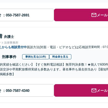
せ
メール
靖
弁護士
クト法律事務所
市
からも相談受付中
面談方法(対面・電話・ビデオなど)は応相談
営業時間：07:
刑事事件
事例を見る(11件)
料金表を見る
的実績を確認ください】【すぐ無料電話相談】無罪判決多数！★個人で600
談交渉や早期釈放獲得実績も多数あります。著名事件も過去担当あり【最短
掲載多数】
せ
メール