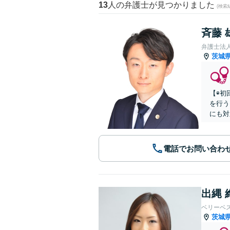
13
人の弁護士が見つかりました
(検索
斉藤 
弁護士法
茨城
【◉初
を行う
にも対
電話でお問い合わ
出縄 
ベリーベ
茨城