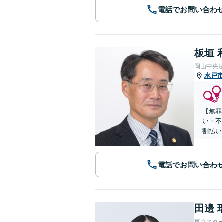
電話でお問い合わ
板垣 
岡山中央
水戸
【無罪
い・不
割払い
電話でお問い合わ
田邊 
東京スタ