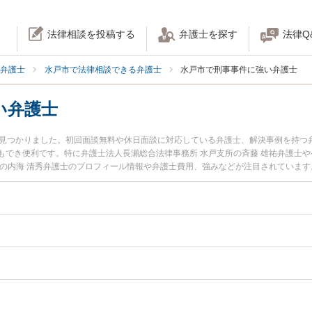
法律相談を投稿する
弁護士を探す
法律Q
弁護士
水戸市で法律相談できる弁護士
水戸市で刑事事件に強い弁護士
い弁護士
名見つかりました。初回面談無料や休日面談に対応している弁護士、解決事例を持つ
でき便利です。特に弁護士法人長瀬総合法律事務所 水戸支所の斉藤 雄祐弁護士や
スの内海 清秀弁護士のプロフィール情報や弁護士費用、強みなどが注目されていま
事事件のトラブル解決の実績豊富な近くの弁護士を検索したい』『初回相談無料で
すすめです。