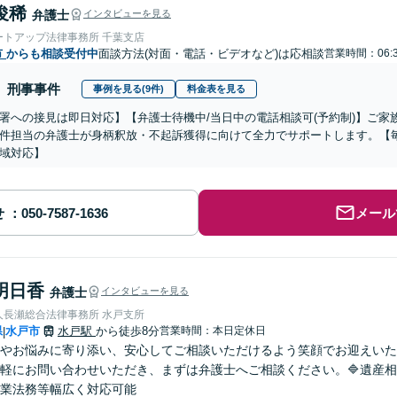
俊稀
弁護士
インタビューを見る
ートアップ法律事務所 千葉支店
市
からも相談受付中
面談方法(対面・電話・ビデオなど)は応相談
営業時間：06:
刑事事件
事例を見る(9件)
料金表を見る
署への接見は即日対応】【弁護士待機中/当日中の電話相談可(予約制)】ご
件担当の弁護士が身柄釈放・不起訴獲得に向けて全力でサポートします。【毎
域対応】
せ
メール
明日香
弁護士
インタビューを見る
人長瀬総合法律事務所 水戸支所
県
水戸市
水戸駅
から徒歩8分
営業時間：本日定休日
|
安やお悩みに寄り添い、安心してご相談いただけるよう笑顔でお迎えい
軽にお問い合わせいただき、まずは弁護士へご相談ください。🔷遺産
業法務等幅広く対応可能