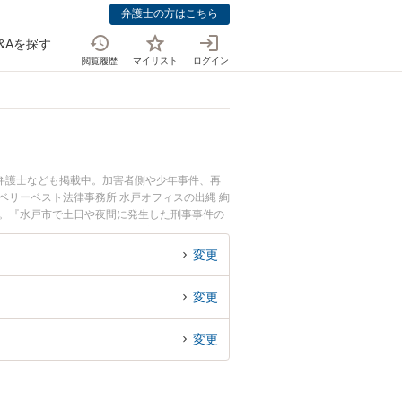
弁護士の方はこちら
&Aを探す
閲覧履歴
マイリスト
ログイン
弁護士なども掲載中。加害者側や少年事件、再
ベリーベスト法律事務所 水戸オフィスの出縄 絢
す。『水戸市で土日や夜間に発生した刑事事件の
刑事事件を法律相談できる水戸市内の弁護士に相
変更
変更
変更