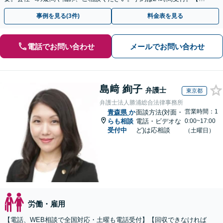
回面談無料】【夜間・休日対応可】
事例を見る(3件)
料金表を見る
電話でお問い合わせ
メールでお問い合わせ
島﨑 絢子
弁護士
東京都
弁護士法人勝浦総合法律事務所
営業時間：1
青森県
か
面談方法(対面・
らも相談
電話・ビデオな
0:00~17:00
受付中
ど)は応相談
（土曜日）
労働・雇用
【電話、WEB相談で全国対応・土曜も電話受付】【回収できなければ