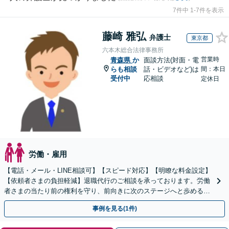
7件中 1-7件を表示
藤崎 雅弘
弁護士
東京都
六本木総合法律事務所
営業時
青森県
か
面談方法(対面・電
らも相談
話・ビデオなど)は
間：本日
受付中
応相談
定休日
労働・雇用
【電話・メール・LINE相談可】【スピード対応】【明瞭な料金設定】
【依頼者さまの負担軽減】退職代行のご相談を承っております。労働
者さまの当たり前の権利を守り、前向きに次のステージへと歩めるよ
う全力でサポートいたします。
事例を見る(1件)