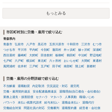
す。 その場合、解雇には客観的で合理的な理由が必要であり、かつ
解雇という処分が社会通念上相当と認められない限り、解雇は無効で
もっとみる
す。 結局、貴殿のネット炎上の内容や原因、勤務先に与えた影響な
どを具体的に検討しなければ、何とも申し上げることができません。
また、育児休業法関係の問題もあるかもしれません。 ある程度労働
法に関する専門的な知識が必要な事案ですので、一度、お近くの弁護
市区町村別に労働・雇用で絞り込む
士にご相談下さい。
青森県内
青森市
弘前市
八戸市
黒石市
五所川原市
十和田市
三沢市
むつ市
つがる市
平川市
平内町
今別町
蓬田村
外ヶ浜町
鰺ヶ沢町
深浦町
西目屋村
藤崎町
大鰐町
田舎館村
板柳町
鶴田町
中泊町
野辺地町
七戸町
六戸町
横浜町
東北町
六ヶ所村
おいらせ町
大間町
東通村
風間浦村
佐井村
三戸町
五戸町
田子町
南部町
階上町
新郷村
労働・雇用の分野詳細で絞り込む
不当解雇
退職勧奨
内定取消
労災認定・対応
過労死
労働・雇用契約違反
安全配慮義務違反
退職理由(自己都合・会社都合)
業務上過失・損害賠償
セクハラ
マタハラ
人事異動
職場いじめ
パワハラ
未払い残業代請求
給与未払い
退職金未払い
退職代行
労働組合対策
問題社員の対応
労働審判
退職誓約書
経営者・会社側