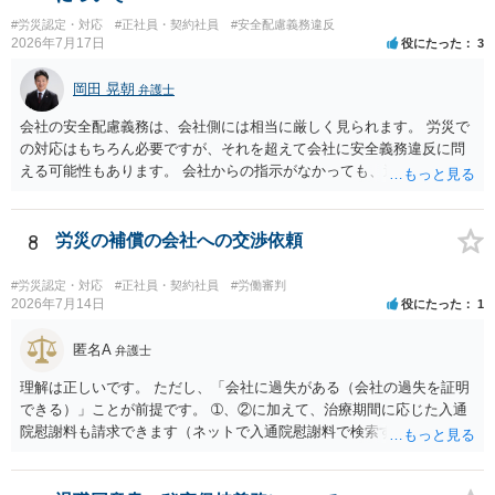
#労災認定・対応
#正社員・契約社員
#安全配慮義務違反
2026年7月17日
役にたった
3
岡田 晃朝
弁護士
会社の安全配慮義務は、会社側には相当に厳しく見られます。 労災で
の対応はもちろん必要ですが、それを超えて会社に安全義務違反に問
える可能性もあります。 会社からの指示がなかっても、逆に危険な作
業の場合は会社側が危険を告げて注意を促していないとか、定期的な
実地指導をしていないことが問題になった事例もあります。ですの
で、指示が無ければ免責されるわけではありません。責任追及の交渉
8
労災の補償の会社への交渉依頼
となるでしょう。
#労災認定・対応
#正社員・契約社員
#労働審判
2026年7月14日
役にたった
1
匿名A
弁護士
理解は正しいです。 ただし、「会社に過失がある（会社の過失を証明
できる）」ことが前提です。 ➀、②に加えて、治療期間に応じた入通
院慰謝料も請求できます（ネットで入通院慰謝料で検索すると詳しい
説明が出てきます）。 さらに、後遺症が残れば、後遺障害逸失利益と
後遺障害慰謝料も請求できます。これらは後遺障害の等級、あなたの