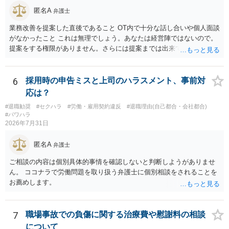
匿名A
弁護士
業務改善を提案した直後であること OT内で十分な話し合いや個人面談
がなかったこと これは無理でしょう。あなたは経営陣ではないので。
提案をする権限がありません。さらには提案までは出来ても、会社が
それに対応するように拘束する権限がありません。 会社にその後の状
況を報告する義務もありません。 権限がないことをして、相手が応じ
ないのは当然で、それで適応障害になっても、そもそも相手は適法で
6
採用時の申告ミスと上司のハラスメント、事前対
すので、対応は難しいでしょう。
応は？
#退職勧奨
#セクハラ
#労働・雇用契約違反
#退職理由(自己都合・会社都合)
#パワハラ
2026年7月31日
匿名A
弁護士
ご相談の内容は個別具体的事情を確認しないと判断しようがありませ
ん。 ココナラで労働問題を取り扱う弁護士に個別相談をされることを
お薦めします。
7
職場事故での負傷に関する治療費や慰謝料の相談
について