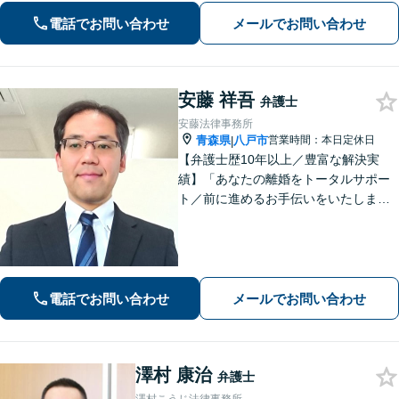
相談可】
電話でお問い合わせ
メールでお問い合わせ
安藤 祥吾
弁護士
安藤法律事務所
青森県
八戸市
営業時間：本日定休日
|
【弁護士歴10年以上／豊富な解決実
績】「あなたの離婚をトータルサポー
ト／前に進めるお手伝いをいたしま
す」財産分与／親権／養育費／面会交
流／婚姻費用「相続人調査から協議・
調停の対応まで、すべてお任せくださ
い」【秘密厳守】【休日・夜間相談あ
り】
電話でお問い合わせ
メールでお問い合わせ
澤村 康治
弁護士