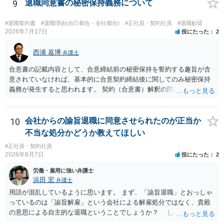
収入、年齢等で大きく変わりますので一般的にいくらとは言えませ
9
退職同意書の秘密保持義務について
ん。 弁護士に依頼する費用はそれぞれの弁護士で異なるので個別に聞
いてみるしかありませんが、旧日弁連規準を使った着手金・成功報酬
#退職誓約書
#退職理由(自己都合・会社都合)
#正社員・契約社員
#退職勧奨
方式と着手金ゼロまたは少額で成功報酬大目の方式のどちらかが多い
2026年7月17日
役にたった
2
と思います（個々の弁護士次第なので一般化はできません）。 早めに
弁護士に直接面談で相談されることをお勧めします。
西浦 嘉博
弁護士
合意書の記載内容として、合意締結前の秘密保持を誓約する趣旨が含
意されていなければ、基本的に合意契約締結後に関してのみ秘密保持
義務が発生すると思われます。 契約（合意書）解釈の問題ですので、
内容を精査されてみてください。 より詳細についてお聞きになりたい
場合、最寄りの法律事務所で相談されることを検討ください。
10
会社からの諭旨退職に同意させられたのが正当か
不当な処分かどうか教えてほしい
#正社員・契約社員
2026年8月7日
役にたった
2
労働・雇用に強い弁護士
浜田 宏
弁護士
用語が混乱しているように思います。 まず、「諭旨退職」とおっしゃ
っているのは「諭旨解雇」という会社による解雇処分ではなく、貴殿
の意思による自主的な退職ということでしょうか？ しかし、記載さ
れた経緯からすると、事実上は解雇処分であると解する余地がありま