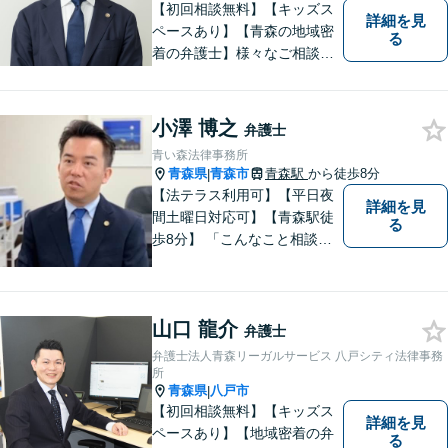
【初回相談無料】【キッズス
詳細を見
ペースあり】【青森の地域密
る
着の弁護士】様々なご相談・
ご依頼案件に迅速・丁寧に対
応いたします。
小澤 博之
弁護士
青い森法律事務所
青森県
青森市
青森駅
から徒歩8分
|
【法テラス利用可】【平日夜
詳細を見
間土曜日対応可】【青森駅徒
る
歩8分】 「こんなこと相談し
ていいのだろうか」とお思い
の方、大丈夫です。どのよう
なお悩みでもご相談くださ
山口 龍介
い。 皆様が抱えている問題に
弁護士
真摯に向き合い、ともに解決
弁護士法人青森リーガルサービス 八戸シティ法律事務
いたします。
所
青森県
八戸市
|
【初回相談無料】【キッズス
詳細を見
ペースあり】【地域密着の弁
る