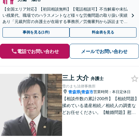
【全国エリア対応】【初回相談無料】【電話相談可】不当解雇や未払
い残業代、職場でのハラスメントなど様々な労働問題の取り扱い実績
あり「元裁判官の弁護士が在籍する事務所／労働審判から訴訟まで、
裁判官経験を活かした最適な戦略を立案」
事例を見る(1件)
料金表を見る
電話でお問い合わせ
メールでお問い合わせ
三上 大介
弁護士
雪のまち法律事務所
青森県
青森市
営業時間：本日定休日
|
【相談件数の累計200件】【相続問題】
揉めている遺産相続／相続人の調査な
どお任せください。【離婚問題】慰謝
料請求を「したい側」「された側」に
対応します。交渉力と駆け引きで問題
解決へ【初回相談無料／当日・夜間も