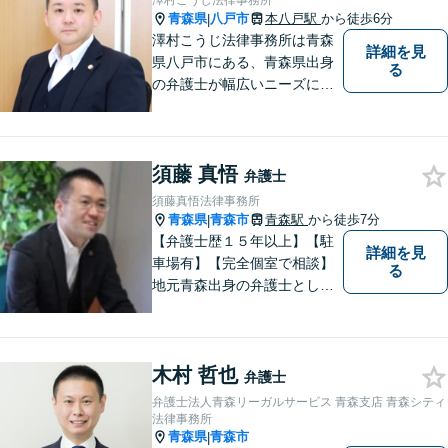
澤村こうじ法律事務所
青森県
八戸市
本八戸駅
から徒歩6分
|
澤村こうじ法律事務所は青森
詳細を見
県八戸市にある、青森県出身
る
の弁護士が幅広いニーズにお
応えするアットホームな法律
事務所です。
須藤 真悟
弁護士
須藤真悟法律事務所
青森県
青森市
青森駅
から徒歩7分
|
【弁護士歴１５年以上】【駐
詳細を見
車場有】【完全個室で相談】
る
地元青森出身の弁護士とし
て、相談にお越しくださった
方々が、平穏な日常を取り戻
すことができるように、迅速
木村 哲也
に、そして真剣に取り組みま
弁護士
す。皆様が安心して相談でき
弁護士法人青森リーガルサービス 青森支店 青森シティ
るような雰囲気づくりを行な
法律事務所
青森県
青森市
|
っています。