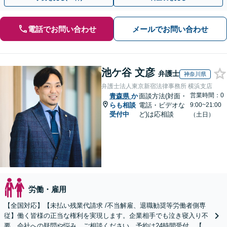
電話でお問い合わせ
メールでお問い合わせ
池ケ谷 文彦
弁護士
神奈川県
弁護士法人東京新宿法律事務所 横浜支店
営業時間：0
青森県
か
面談方法(対面・
らも相談
電話・ビデオな
9:00~21:00
受付中
ど)は応相談
（土日）
労働・雇用
【全国対応】【未払い残業代請求 /不当解雇、退職勧奨等労働者側専
従】働く皆様の正当な権利を実現します。企業相手でも泣き寝入り不
要。会社への疑問や悩み、ご相談ください。予約は24時間受付。【初