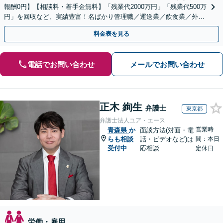
報酬0円】【相談料・着手金無料】「残業代2000万円」「残業代500万
円」を回収など、実績豊富！名ばかり管理職／運送業／飲食業／外資
系など妥協せずに交渉！他で断られた方も対応。
料金表を見る
電話でお問い合わせ
メールでお問い合わせ
正木 絢生
弁護士
東京都
弁護士法人ユア・エース
営業時
青森県
か
面談方法(対面・電
らも相談
話・ビデオなど)は
間：本日
受付中
応相談
定休日
労働・雇用