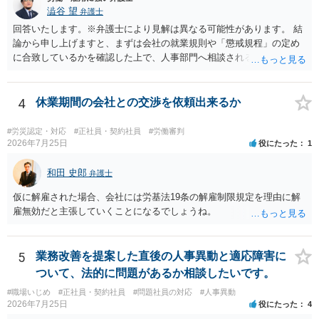
澁谷 望
弁護士
回答いたします。※弁護士により見解は異なる可能性があります。 結
論から申し上げますと、まずは会社の就業規則や「懲戒規程」の定め
に合致しているかを確認した上で、人事部門へ相談されることが最優
先となります。 その上で、いきなりの懲戒解雇は法的ハードルが高い
ものの、重い懲戒処分の対象には十分なり得ます。 名誉や評価の回復
については、会社側に「部下の不正行為による情報漏洩」と正式に認
4
休業期間の会社との交渉を依頼出来るか
定させ、誤認した他部署への適切なフォローや周知を求めるのが有効
です。 あるいは、懲戒があったことを社内で周知される手続があるの
#労災認定・対応
#正社員・契約社員
#労働審判
ならば、それにより軽微ながら回復はできるかもしれません。 さらに
2026年7月25日
役にたった
1
個人としても、相手に対してプライバシー侵害等に基づく損害賠償
（慰謝料）を請求する選択肢がありえます（ただし、金額は多額にな
和田 史郎
弁護士
らない可能性があります。）。
仮に解雇された場合、会社には労基法19条の解雇制限規定を理由に解
雇無効だと主張していくことになるでしょうね。
5
業務改善を提案した直後の人事異動と適応障害に
ついて、法的に問題があるか相談したいです。
#職場いじめ
#正社員・契約社員
#問題社員の対応
#人事異動
2026年7月25日
役にたった
4