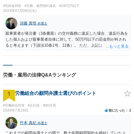
#売掛金回収
#労働・雇用契約違反
#140万円以下
2024年07月09日(火)
須藤 真悟
弁護士
親事業者が発注書（3条書面）の交付義務に違反した場合、違反行為を
した個人および親事業者自体に対して、50万円以下の罰金刑が科され
ると考えます（下請法10条1号、12条）。 ただ、上記は、罰則＝刑事
手続きですので、下請けを保護するという法の趣旨からすれば、取引
上は、発注書を受けていない場合でも、下請法のいわゆる60日ルール
は成立すると考えることも出来ると思います。
労働・雇用の法律Q&Aランキング
1
労働組合の顧問弁護士選びのポイント
#労働組合対策
#正社員・契約社員
2026年7月29日
役にたった
2
竹本 真紀
弁護士
これまでの顧問弁護士との間で，数十年間顧問契約を締結していたよ