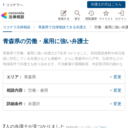
弁護士の方はこちら
ココナラへ
投稿する
探す
閲覧履歴
マイリスト
ログイン
ココナラ法律相談
青森県で法律相談できる弁護士
労働・雇用に強い弁
青森県の労働・雇用に強い弁護士
青森県で労働・雇用に強い弁護士が7名見つかりました。初回面談無料や休日面
談に対応している弁護士なども掲載中。さらに青森市や八戸市、弘前市などの
地域条件で弁護士を絞り込めます。不当解雇や退職勧奨、内定取消等の細かな
分野での絞り込み検索もでき便利です。特に雪のまち法律事務所の三上 大介弁
護士や安藤法律事務所の安藤 祥吾弁護士、澤村こうじ法律事務所の澤村 康治弁
エリア
青森県
変更
護士のプロフィール情報や弁護士費用、強みなどが注目されています。『青森
県で土日や夜間に発生した労働・雇用のトラブルを今すぐに弁護士に相談した
相談内容
労働・雇用
変更
い』『労働・雇用のトラブル解決の実績豊富な近くの弁護士を検索したい』
『初回相談無料で労働・雇用を法律相談できる青森県内の弁護士に相談予約し
たい』などでお困りの相談者さんにおすすめです。
詳細条件
未選択
変更
7
人の弁護士が見つかりました
(検索結果について詳しくは
こちら
)