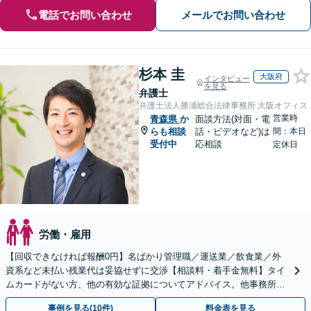
電話でお問い合わせ
メールでお問い合わせ
杉本 圭
大阪府
インタビュー
を見る
弁護士
弁護士法人勝浦総合法律事務所 大阪オフィス
営業時
青森県
か
面談方法(対面・電
らも相談
話・ビデオなど)は
間：本日
受付中
応相談
定休日
労働・雇用
【回収できなければ報酬0円】名ばかり管理職／運送業／飲食業／外
資系など未払い残業代は妥協せずに交渉【相談料・着手金無料】タイ
ムカードがない方、他の有効な証拠についてアドバイス。他事務所で
断られた方もご相談ください。あなたの権利を守ります！
事例を見る(10件)
料金表を見る