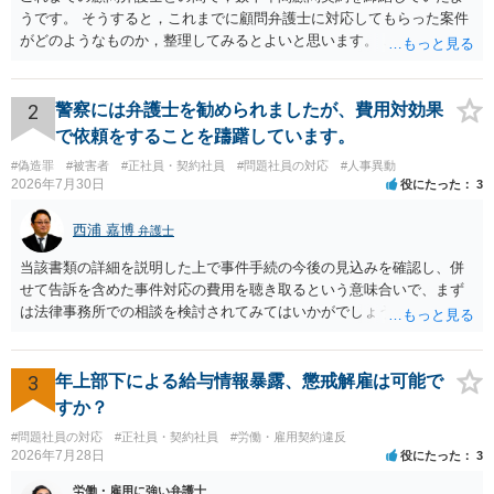
うです。 そうすると，これまでに顧問弁護士に対応してもらった案件
がどのようなものか，整理してみるとよいと思います。 これにより，
どのような案件で依頼することが多いのかわかると思います。 複数の
事務所を比較した上で，弁護士と面談をする際，そのような案件に対
応してもらえるのかが重要だと思います。 ただ，組合員の相談内容に
2
警察には弁護士を勧められましたが、費用対効果
ついて，分野を絞っているのか，それともどのような分野でもよいと
で依頼をすることを躊躇しています。
いうことで法律相談を依頼しているかの観点も重要です。 組合員とす
#偽造罪
#被害者
#正社員・契約社員
#問題社員の対応
#人事異動
れば，相談だけではなく，できれば受任まで考えている場合も多いと
2026年7月30日
役にたった
3
思います。 そうすると，労働組合としての相談だけではなく，基本的
に全ての分野を対象にして考える必要もあるかもしれません。 そうで
西浦 嘉博
弁護士
ないと，相談内容によって，対応が変わってしまうこともあると思い
ます。 組合員の相談についても，基本的に受任まで考えてもらえるこ
当該書類の詳細を説明した上で事件手続の今後の見込みを確認し、併
とができるのかも検討要素の一つかもしれません。
せて告訴を含めた事件対応の費用を聴き取るという意味合いで、まず
は法律事務所での相談を検討されてみてはいかがでしょうか。 上記、
ご参考ください。
3
年上部下による給与情報暴露、懲戒解雇は可能で
すか？
#問題社員の対応
#正社員・契約社員
#労働・雇用契約違反
2026年7月28日
役にたった
3
労働・雇用に強い弁護士