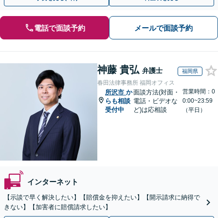
電話で面談予約
メールで面談予約
神藤 貴弘
弁護士
福岡県
春田法律事務所 福岡オフィス
営業時間：0
所沢市
か
面談方法(対面・
らも相談
電話・ビデオな
0:00~23:59
受付中
ど)は応相談
（平日）
インターネット
【示談で早く解決したい】【賠償金を抑えたい】【開示請求に納得で
きない】【加害者に賠償請求したい】