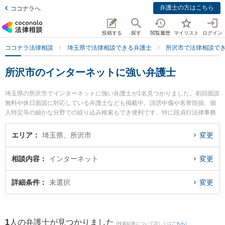
弁護士の方はこちら
ココナラへ
投稿する
探す
閲覧履歴
マイリスト
ログイン
ココナラ法律相談
埼玉県で法律相談できる弁護士
所沢市で法律相談で
所沢市のインターネットに強い弁護士
埼玉県の所沢市でインターネットに強い弁護士が1名見つかりました。初回面談
無料や休日面談に対応している弁護士なども掲載中。誹謗中傷や名誉毀損、個
人特定等の細かな分野での絞り込み検索もでき便利です。特に段貞行法律事務
所の鶴羽 良弘弁護士のプロフィール情報や弁護士費用、強みなどが注目されて
います。『所沢市で土日や夜間に発生したインターネットのトラブルを今すぐ
エリア
埼玉県、所沢市
変更
に弁護士に相談したい』『インターネットのトラブル解決の実績豊富な近くの
弁護士を検索したい』『初回相談無料でインターネットを法律相談できる所沢
相談内容
インターネット
変更
市内の弁護士に相談予約したい』などでお困りの相談者さんにおすすめです。
詳細条件
未選択
変更
1
人の弁護士が見つかりました
(検索結果について詳しくは
こちら
)