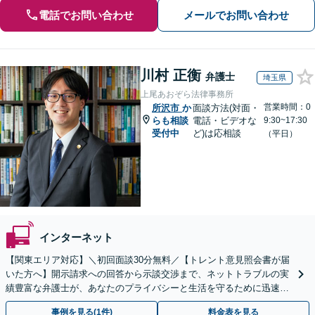
電話でお問い合わせ
メールでお問い合わせ
川村 正衡
弁護士
埼玉県
上尾あおぞら法律事務所
営業時間：0
所沢市
か
面談方法(対面・
らも相談
電話・ビデオな
9:30~17:30
受付中
ど)は応相談
（平日）
インターネット
【関東エリア対応】＼初回面談30分無料／【トレント意見照会書が届
いた方へ】開示請求への回答から示談交渉まで、ネットトラブルの実
績豊富な弁護士が、あなたのプライバシーと生活を守るために迅速に
対応します【セミナー実績多数】【休日・夜間相談OK】
事例を見る(1件)
料金表を見る