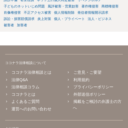
誹謗中傷
名誉毀損
ネット上の個人特定被害
リベンジポルノ
子どものネットいじめ問題
風評被害・営業妨害
著作権侵害
商標権侵害
肖像権侵害
不正アクセス被害
個人情報削除
発信者情報開示請求
訴訟・損害賠償請求
炎上対策
個人・プライベート
法人・ビジネス
被害者
加害者
ココナラ法律相談について
ココナラ法律相談とは
ご意見・ご要望
法律Q&A
利用規約
法律相談コラム
プライバシーポリシー
ココナラとは
外部送信ポリシー
よくあるご質問
掲載をご検討の弁護士の方
へ
運営へのお問い合わせ