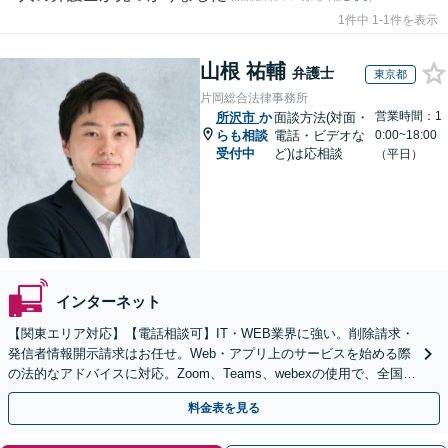
1件中 1-1件を表示
山根 祐輔
弁護士
東京都
片岡総合法律事務所
営業時間：1
所沢市
か
面談方法(対面・
らも相談
電話・ビデオな
0:00~18:00
受付中
ど)は応相談
（平日）
インターネット
【関東エリア対応】【電話相談可】IT・WEB業界に強い。削除請求・
発信者情報開示請求はお任せ。Web・アプリ上のサービスを始める際
の法的なアドバイスに対応。Zoom、Teams、webexの使用で、全国か
らのご相談にも対応【平日夜間面談可】
料金表を見る