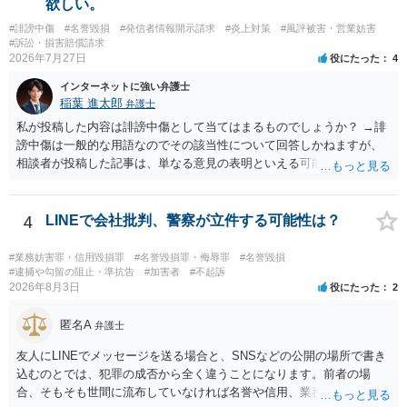
欲しい。
成否は、主に「専ら顧客吸引力の利用を目的とするか」という点で判
#誹謗中傷
#名誉毀損
#発信者情報開示請求
#炎上対策
#風評被害・営業妨害
断されます。広告収益があることは「商業的目的」を強く示す要素で
#訴訟・損害賠償請求
すが、それだけで直ちに侵害となるわけではありません。完全無償・
2026年7月27日
役にたった
4
非営利であれば「表現の自由」「創作物」としての側面が強く評価さ
れる可能性があります。一方、広告収益がある場合は「商業利用」と
インターネットに強い弁護士
しての色彩が強まり、リスクが高まる可能性があります。 公開前に変
稲葉 進太郎
弁護士
更・確認しておく事項については、公開の場でアドバイスするにも限
私が投稿した内容は誹謗中傷として当てはまるものでしょうか？ →誹
界があるかと思うので、資料等を持参の上、弁護士に相談されること
謗中傷は一般的な用語なのでその該当性について回答しかねますが、
も一つかと存じます。
相談者が投稿した記事は、単なる意見の表明といえる可能性が高く、
権利侵害が認められる可能性は低いと存じます。 もし当てはまるとし
て、開示請求が認められたり、民事裁判や刑事裁判に発展しうるもの
でしょうか？ →権利侵害や、名誉毀損・侮辱に該当する可能性が低い
4
LINEで会社批判、警察が立件する可能性は？
ため、民事裁判や刑事裁判に発展することはあまり考えられないよう
に思われます。
#業務妨害罪・信用毀損罪
#名誉毀損罪・侮辱罪
#名誉毀損
#逮捕や勾留の阻止・準抗告
#加害者
#不起訴
2026年8月3日
役にたった
2
匿名A
弁護士
友人にLINEでメッセージを送る場合と、SNSなどの公開の場所で書き
込むのとでは、犯罪の成否から全く違うことになります。前者の場
合、そもそも世間に流布していなければ名誉や信用、業務にかかる犯