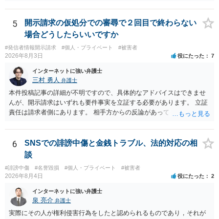
罪は成立しないことになります。
5
開示請求の仮処分での審尋で２回目で終わらない
場合どうしたらいいですか
#発信者情報開示請求
#個人・プライベート
#被害者
2026年8月3日
役にたった
7
インターネットに強い弁護士
三村 勇人
弁護士
本件投稿記事の詳細が不明ですので、具体的なアドバイスはできませ
んが、開示請求はいずれも要件事実を立証する必要があります。 立証
責任は請求者側にあります。 相手方からの反論があっても、裁判官が
要件事実を満たしていると判断すれば、補充は求められません。 相手
方が口頭で反論したのは、仮処分は迅速性が要求されるためです。 書
面での反論となれば、より遅延する可能性がございます。 また、本件
6
SNSでの誹謗中傷と金銭トラブル、法的対応の相
はXのため、APのIPアドレスの保存期間の問題もございます。 開示請
談
求は法律知識が不可欠ですが、それだけでは足りず、実務を踏まえた
#誹謗中傷
#名誉毀損
#個人・プライベート
#被害者
方法を選択することが重要です。
2026年8月4日
役にたった
2
インターネットに強い弁護士
泉 亮介
弁護士
実際にその人が権利侵害行為をしたと認められるものであり，それが