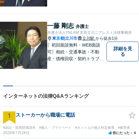
一藤 剛志
弁護士
弁護士法人TNLAW 支所立川ニアレスト法律事務所
東京都
立川市
立川駅
から徒歩1分
|
〖初回面談無料・WEB面談
詳細を見
可〗相続・交通事故・不動
る
産・債権回収・契約トラブル
に対応。事業と暮らしを守る
ため、早い段階から丁寧にサ
ポートします〖立川駅近く〗
インターネットの法律Q&Aランキング
1
ストーカーから職場に電話
#訴訟・損害賠償請求
#個人・プライベート
#ネット上の個人特定被害
#被害者
2026年7月28日
役にたった
6