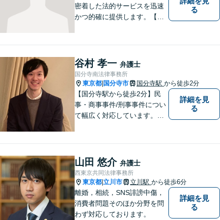
詳細を見
密着した法的サービスを迅速
る
かつ的確に提供します。【当
日／夜間／休日対応可能】法
律トラブルでお悩みの方は、
お気軽にご相談ください。ご
納得のいく解決を目指して、
谷村 孝一
弁護士
全力を尽くします。【法テラ
国分寺南法律事務所
ス利用可能】
東京都
国分寺市
国分寺駅
から徒歩2分
|
【国分寺駅から徒歩2分】民
詳細を見
事・商事事件/刑事事件につい
る
て幅広く対応しています。ま
ずはお気軽にご相談くださ
い。
山田 悠介
弁護士
西東京共同法律事務所
東京都
立川市
立川駅
から徒歩6分
|
離婚，相続，SNS誹謗中傷，
詳細を見
消費者問題そのほか分野を問
る
わず対応しております。