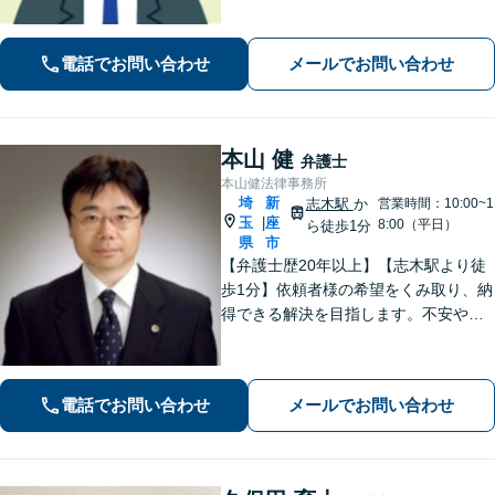
困りごとは気兼ねなくご相談くださ
い！一人ひとり真摯に向き合い、解決
へと導きます【休日夜間対応】【上福
電話でお問い合わせ
メールでお問い合わせ
岡駅8分】【駐車場あり】
本山 健
弁護士
本山健法律事務所
埼
新
志木駅
か
営業時間：10:00~1
玉
座
|
8:00（平日）
ら徒歩1分
県
市
【弁護士歴20年以上】【志木駅より徒
歩1分】依頼者様の希望をくみ取り、納
得できる解決を目指します。不安や疑
問に寄り添いながら適切なご説明をい
たします。男女問題・債務整理・刑事
事件／何でも遠慮せずご相談ください
電話でお問い合わせ
メールでお問い合わせ
【初回面談無料（30分まで）】