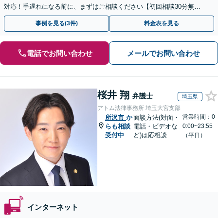
対応！手遅れになる前に、まずはご相談ください【初回相談30分無
料】【オンライン対応可】【夜間休日相談可】
事例を見る(3件)
料金表を見る
電話でお問い合わせ
メールでお問い合わせ
桜井 翔
弁護士
埼玉県
アトム法律事務所 埼玉大宮支部
営業時間：0
所沢市
か
面談方法(対面・
らも相談
電話・ビデオな
0:00~23:55
受付中
ど)は応相談
（平日）
インターネット