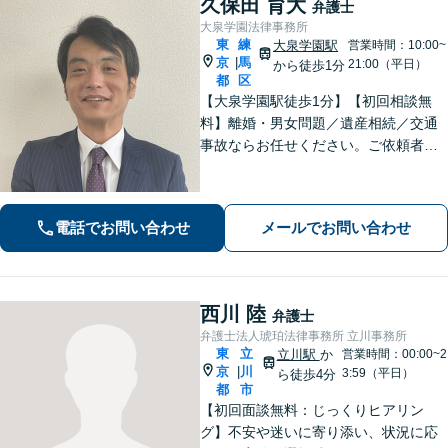
久保田 育大
弁護士
大泉学園法律事務所
東
練
大泉学園駅
営業時間：10:00~
京
馬
|
21:00（平日）
から徒歩1分
都
区
【大泉学園駅徒歩1分】【初回相談無
料】離婚・男女問題／遺産相続／交通
事故ならお任せください。ご依頼者様
の気持ちに寄り添い、納得できる解決
を目指します。法テラスの利用OK！出
張対応も可能です。【土日・夜間相談
電話でお問い合わせ
メールでお問い合わせ
◎】
西川 陸
弁護士
弁護士法人琥珀法律事務所 立川事務所
東
立
立川駅
か
営業時間：00:00~2
京
川
|
3:59（平日）
ら徒歩4分
都
市
【初回面談無料：じっくりヒアリン
グ】不安や迷いに寄り添い、状況に応