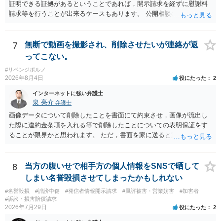
証明できる証拠があるということであれば，開示請求を経ずに慰謝料
請求等を行うことが出来るケースもあります。 公開相談の場では回答
は難しいかと思われますので，お手持ちの証拠資料を持参の上弁護士
に個別に相談されると良いでしょう。
7
無断で動画を撮影され、削除させたいが連絡が返
ってこない。
#リベンジポルノ
2026年8月4日
役にたった
2
インターネットに強い弁護士
泉 亮介
弁護士
画像データについて削除したことを書面にて約束させ，画像が流出し
た際に違約金条項を入れる等で削除したことについての表明保証をす
ることが限界かと思われます。 ただ，書面を家に送ると家族に不貞行
為が発覚しご自身が慰謝料請求を受けるリスクがあるため，書面で削
除等を求めることは避けたほうが良いかと思われます。
8
当方の腹いせで相手方の個人情報をSNSで晒して
しまい名誉毀損させてしまったかもしれない
#名誉毀損
#誹謗中傷
#発信者情報開示請求
#風評被害・営業妨害
#加害者
#訴訟・損害賠償請求
2026年7月29日
役にたった
2