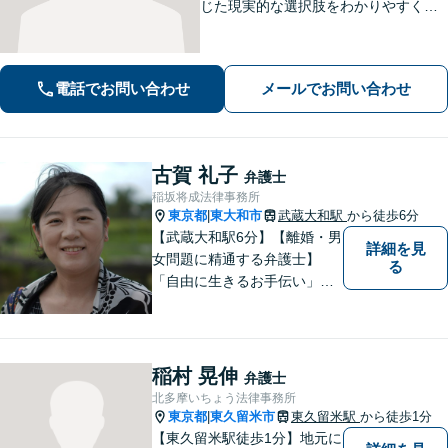
じた現実的な選択肢をわかりやすくご
提案します。納得して前に進めるよ
う、誠実にサポートいたします【全国
対応】【電話・オンライン面談可】
電話でお問い合わせ
メールでお問い合わせ
古賀 礼子
弁護士
稲坂将成法律事務所
東京都
東大和市
武蔵大和駅
から徒歩6分
|
【武蔵大和駅6分】【離婚・男
詳細を見
女問題に精通する弁護士】
る
「自由に生きるお手伝い」を
モットーにしています。頼も
しいパートナーとして共に解
決策を模索いたします！ぜひ
お気軽にご相談ください。
稲村 晃伸
弁護士
【育休後アドバイザー／フェ
北多摩いちょう法律事務所
ファシリテーター資格保有】
東京都
東久留米市
東久留米駅
から徒歩1分
|
【東久留米駅徒歩1分】地元に