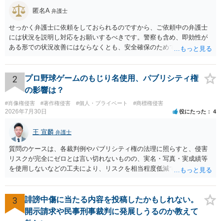
匿名A
弁護士
せっかく弁護士に依頼をしておられるのですから、ご依頼中の弁護士
には状況を説明し対応をお願いするべきです。警察も含め、即効性が
ある形での状況改善にはならなくとも、安全確保のためできることは
ある筈です。
2
プロ野球ゲームのもじり名使用、パブリシティ権
の影響は？
#肖像権侵害
#著作権侵害
#個人・プライベート
#商標権侵害
2026年7月30日
役にたった
4
王 宣麟
弁護士
質問のケースは、各裁判例やパブリシティ権の法理に照らすと、侵害
リスクが完全にゼロとは言い切れないものの、実名・写真・実成績等
を使用しないなどの工夫により、リスクを相当程度低減できる設計に
なっているかと思います。 ただし、「野球ファンであれば元の選手を
推測できる」という点は、裁判で争われた場合に「専ら顧客吸引力の
利用を目的とする」と判断される余地を残すため、一定の注意が必要
3
誹謗中傷に当たる内容を投稿したかもしれない。
です。 また、広告収益の有無は、侵害判断に一定の影響を与える可能
開示請求や民事刑事裁判に発展しうるのか教えて
性がありますが、決定的要因ではありません。 パブリシティ権侵害の