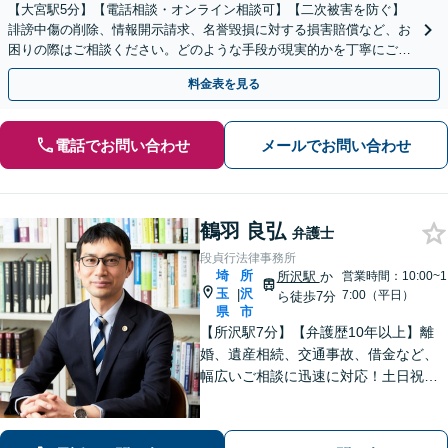
【大宮駅5分】【電話相談・オンライン相談可】【二次被害を防ぐ】
誹謗中傷の削除、情報開示請求、名誉毀損に対する損害賠償など、お
困りの際はご相談ください。どのような手段が現実的かを丁寧にご説
明し、依頼者さまにとって納得のいく解決を目指します。
料金表を見る
電話でお問い合わせ
メールでお問い合わせ
鶴羽 良弘
弁護士
段貞行法律事務所
埼
所
所沢駅
か
営業時間：10:00~1
玉
沢
|
7:00（平日）
ら徒歩7分
県
市
【所沢駅7分】【弁護歴10年以上】離
婚、遺産相続、交通事故、借金など、
幅広いご相談に迅速に対応！土日祝夜
間も対応◎1人1人に最適な解決方法を
ご提案します。まずはお気軽にご相談
ください！【初回相談無料】