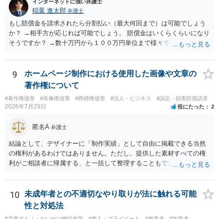
インターネットに強い弁護士
稲葉 進太郎
弁護士
もし賠償金を請求されたら分割払い（最大何回まで）は可能でしょう
か？ →相手方が応じれば可能でしょう。 賠償金はいくらくらいになり
そうですか？ →数十万円から１００万円単位まで様々であり、不明で
す。相手方から相談者様に対し請求がなされた場合、減額や分割の交
渉が行われ、双方合意に至れば支払が開始され、決裂して相手方が訴
訟提起を選択すれば訴訟の中で解決がなされる流れが通常です。
9
ホームページ制作における使用した画像や文章の
著作権について
#著作権侵害
#肖像権侵害
#商標権侵害
#法人・ビジネス
#訴訟・損害賠償請求
2026年7月29日
役にたった
2
匿名A
弁護士
結論として、デザイナーに「制作実績」として自由に掲載できる当然
の権利があるわけではありません。ただし、提供した素材すべての権
利がご相談者に帰属する、と一括して整理することもできません。 ご
自身が撮影・執筆した写真や文章は、創作性があれば原則としてご自
身が著作権者です。 他方、ブランド名、文字主体のロゴ、商品情報、
短いキャッチコピー、販売コンセプトなどは、通常、著作物には当た
10
未成年者との不適切なやり取りが法に触れる可能
りません。ただし、ロゴに独自の図形やイラスト等が含まれる場合に
性と対処法
は、その表現部分が著作物となる可能性があります。 また、人物写真
#児童ポルノ・わいせつ物頒布等
#個人・プライベート
#被害者
#加害者