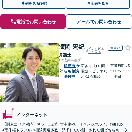
事例を見る(3件)
料金表を見る
電話でお問い合わせ
メールでお問い合わせ
濵岡 宏紀
東京都
インタビュ
ーを見る
弁護士
En法律事務所
営業時間：0
所沢市
か
面談方法(対面・
らも相談
電話・ビデオな
9:00~20:00
受付中
ど)は応相談
（平日）
インターネット
【関東エリア対応】ネット上の誹謗中傷や、リベンジポルノ、YouTub
e著作権トラブルの相談実績多数！請求したい側・された側どちらも