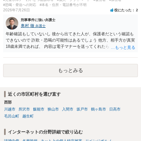
の著作権は撮影者に、肖像に関する権利は被写体本人に帰属します
#恐喝・脅迫への対応
#本名・住所・電話番号が不明
（著作権法2条・17条）。 ウェブサイト全体に当然に著作権が生じる
2026年7月26日
役にたった
2
わけではありません。デザイナーが独自に制作したイラストやバナー
刑事事件に強い弁護士
等は別として、一般的なレイアウトや配色、依頼者から提供された素
奥村 徹
弁護士
材を希望に沿って配置した部分には、通常、著作物性は認められにく
いと考えられます。仮に具体的な画面構成の一部に創作性が認められ
年齢確認もしていないし 後から出てきた人が、保護者だという確認も
ても、その権利は当該部分に限られ、ご相談者の写真や文章等を制作
できないので 詐欺・恐喝の可能性はあるでしょう 他方、相手方が真実
実績として掲載する権限まで当然に生じるものではありません。 もっ
18歳未満であれば、 内容は電子マナーを送ってくれたら自慰行為など
とも、契約書がなくても、見積書、メール、利用規約等に実績掲載へ
の動画を要望通りに撮って送るよと言ったやりとりでした。 自分は動
の同意があれば別です。また、単に制作を担当した事実を記載した
画の尺は10分ほど、服を着たままで胸を触って欲しい、などの要望を
り、公開中のサイトへリンクしたりする行為まで当然に禁止できると
して、要求された金額(1000円程度)の電子マネーを送信してしまいま
もっとみる
は限りません。 人物写真については、通常のSNSへの無断掲載と同
した。 そこから、撮影するまで暇なので顔の雰囲気の写真を交換して
様、掲載目的、態様、必要性、本人の特定可能性等から判断されま
欲しい、住んでいる都道府県と区を教えてと言われたので教えたりと
す。営業目的であり、本人も掲載を拒否していることは、違法性を認
言ったやり取りをしていました。 というやりとりは、青少年条例違反
める方向の事情となりますが、自動的に肖像権侵害となるわけではあ
（わいせつ行為）の疑いがあります。18歳未満と知らなくても処罰可
近くの市区町村を選び直す
りません。 まず、見積書、メール、チャット、デザイナーの利用規約
能です。
を確認したうえで、「提供素材及びこれを含む画面の複製・SNS掲載
西部
を許諾しない」と書面で明確に通知することをお勧めします。すでに
川越市
所沢市
飯能市
狭山市
入間市
坂戸市
鶴ヶ島市
日高市
掲載された場合は、URL、掲載日時、画面を保存してから削除を求め
毛呂山町
越生町
てください。
インターネットの分野詳細で絞り込む