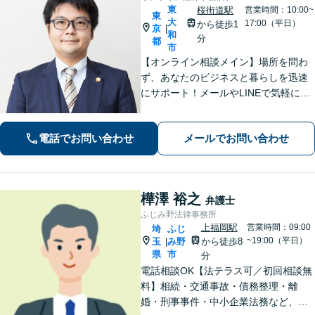
東
桜街道駅
営業時間：10:00~
東
大
17:00（平日）
から徒歩1
京
|
和
分
都
市
【オンライン相談メイン】場所を問わ
ず、あなたのビジネスと暮らしを迅速
にサポート！メールやLINEで気軽につ
ながる身近さと、倒産・労働紛争で磨
いた確かな解決力で、進むべき道を丁
電話でお問い合わせ
メールでお問い合わせ
寧に示します。【メール・LINE 受付
中】
樺澤 裕之
弁護士
ふじみ野法律事務所
上福岡駅
営業時間：09:00
埼
ふじ
~19:00（平日）
玉
み野
から徒歩8
|
県
市
分
電話相談OK【法テラス可／初回相談無
料】相続・交通事故・債務整理・離
婚・刑事事件・中小企業法務など、お