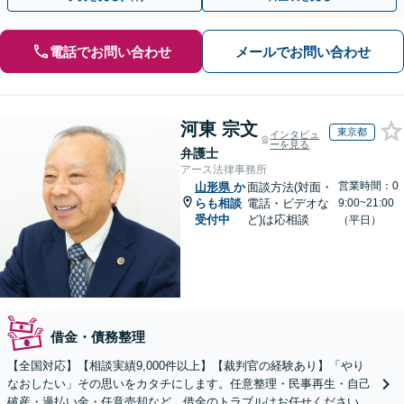
電話でお問い合わせ
メールでお問い合わせ
河東 宗文
東京都
インタビュ
ーを見る
弁護士
アース法律事務所
営業時間：0
山形県
か
面談方法(対面・
らも相談
電話・ビデオな
9:00~21:00
受付中
ど)は応相談
（平日）
借金・債務整理
【全国対応】【相談実績9,000件以上】【裁判官の経験あり】「やり
なおしたい」その思いをカタチにします。任意整理・民事再生・自己
破産・過払い金・任意売却など、借金のトラブルはお任せください。