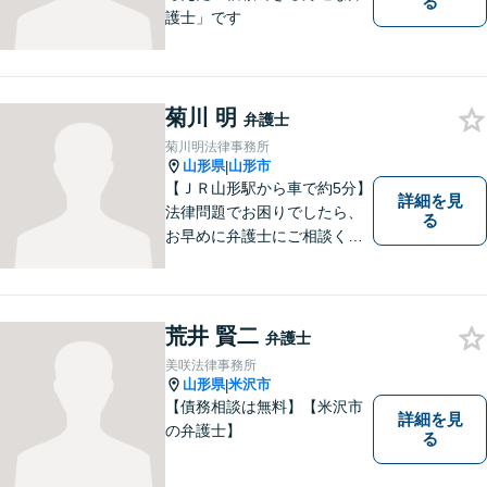
る
護士」です
菊川 明
弁護士
菊川明法律事務所
山形県
山形市
|
【ＪＲ山形駅から車で約5分】
詳細を見
法律問題でお困りでしたら、
る
お早めに弁護士にご相談くだ
さい。 依頼者様の抱えていら
っしゃる不安や、ご希望を丁
寧にお伺いいたします。
荒井 賢二
弁護士
美咲法律事務所
山形県
米沢市
|
【債務相談は無料】【米沢市
詳細を見
の弁護士】
る