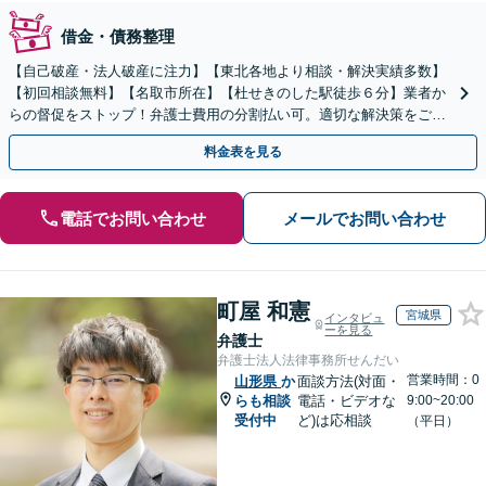
借金・債務整理
【自己破産・法人破産に注力】【東北各地より相談・解決実績多数】
【初回相談無料】【名取市所在】【杜せきのした駅徒歩６分】業者か
らの督促をストップ！弁護士費用の分割払い可。適切な解決策をご提
案します【土曜相談可】【駐車場完備】【完全個室】
料金表を見る
電話でお問い合わせ
メールでお問い合わせ
町屋 和憲
宮城県
インタビュ
ーを見る
弁護士
弁護士法人法律事務所せんだい
営業時間：0
山形県
か
面談方法(対面・
らも相談
電話・ビデオな
9:00~20:00
受付中
ど)は応相談
（平日）