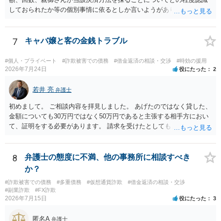
しておられたか等の個別事情に依るとしか言いようがありません。 と
もあれ、依頼しておられる弁護士さんに直ちに具体的状況をお伝えに
なって相談し、善後策を考えることをお勧めします。
7
キャバ嬢と客の金銭トラブル
#個人・プライベート
#詐欺被害での債務
#借金返済の相談・交渉
#時効の援用
2026年7月24日
役にたった
2
若井 亮
弁護士
初めまして。 ご相談内容を拝見しました。 あげたのではなく貸した、
金額についても30万円ではなく50万円であると主張する相手方におい
て、証明をする必要があります。 請求を受けたとしても、もらったも
のであることを伝え、貸したというのであれば証拠を出すよう申し入
れることになるでしょう。 請求があるまでは、こちらからアクション
を起こす必要はないかと思います。
8
弁護士の態度に不満、他の事務所に相談すべき
か？
#詐欺被害での債務
#多重債務
#仮想通貨詐欺
#借金返済の相談・交渉
#副業詐欺
#FX詐欺
2026年7月15日
役にたった
3
匿名A
弁護士