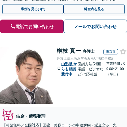
【初回相談無料】【全国対応可能】
事例を見る(3件)
料金表を見る
電話でお問い合わせ
メールでお問い合わせ
榊枝 真一
弁護士
東京都
弁護士法人あおぞらみらい法律事務所
営業時間：0
山形県
か
面談方法(対面・
らも相談
電話・ビデオな
9:00~21:00
受付中
ど)は応相談
（平日）
借金・債務整理
【相談無料／全国対応】医療・美容ローンの中途解約・返金交渉、先