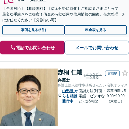
【全国対応】【相談無料】【借金分野に特化】ご相談者さまにとって
最良な手続きをご提案！借金の時効援用や信用情報の回復、任意整理
はお任せください【分割払い可】
事例を見る(6件)
料金表を見る
電話でお問い合わせ
メールでお問い合わせ
赤桐 仁輔
宮城県
インタビュ
ーを見る
弁護士
弁護士法人法律事務所せんだい 名取オフィス
営業時間：0
山形県
か
面談方法(対面・
らも相談
電話・ビデオな
9:00~19:00
受付中
ど)は応相談
（木曜日）