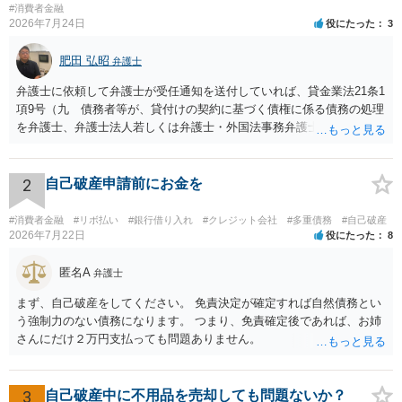
#消費者金融
2026年7月24日
役にたった
3
肥田 弘昭
弁護士
弁護士に依頼して弁護士が受任通知を送付していれば、貸金業法21条1
項9号（九 債務者等が、貸付けの契約に基づく債権に係る債務の処理
を弁護士、弁護士法人若しくは弁護士・外国法事務弁護士共同法人若
しくは司法書士若しくは司法書士法人（以下この号において「弁護士
等」という。）に委託し、又はその処理のため必要な裁判所における
民事事件に関する手続をとり、弁護士等又は裁判所から書面によりそ
2
自己破産申請前にお金を
の旨の通知があつた場合において、正当な理由がないのに、債務者等
に対し、電話をかけ、電報を送達し、若しくはファクシミリ装置を用
#消費者金融
#リボ払い
#銀行借り入れ
#クレジット会社
#多重債務
#自己破産
いて送信し、又は訪問する方法により、当該債務を弁済することを要
2026年7月22日
役にたった
8
求し、これに対し債務者等から直接要求しないよう求められたにもか
かわらず、更にこれらの方法で当該債務を弁済することを要求するこ
匿名A
弁護士
と。）に違反しています。監督官庁に行政処分を求める、裁判所に仮
まず、自己破産をしてください。 免責決定が確定すれば自然債務とい
処分申請、不退去罪が成立すれば警察に通報などの対応が考えられま
う強制力のない債務になります。 つまり、免責確定後であれば、お姉
す。ご参考にしてください。
さんにだけ２万円支払っても問題ありません。
3
自己破産中に不用品を売却しても問題ないか？