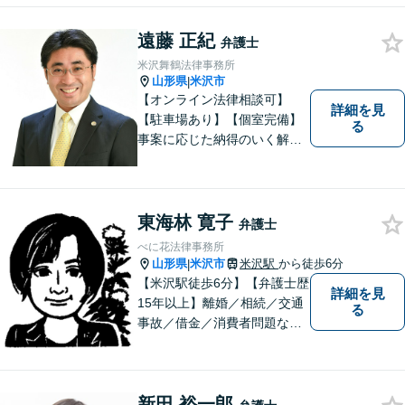
遠藤 正紀
弁護士
米沢舞鶴法律事務所
山形県
米沢市
|
【オンライン法律相談可】
詳細を見
【駐車場あり】【個室完備】
る
事案に応じた納得のいく解決
をサポートします！
東海林 寛子
弁護士
べに花法律事務所
山形県
米沢市
米沢駅
から徒歩6分
|
【米沢駅徒歩6分】【弁護士歴
詳細を見
15年以上】離婚／相続／交通
る
事故／借金／消費者問題な
ど、さまざまな問題に対応可
能です！まずはお気軽にご相
談ください。
新田 裕一郎