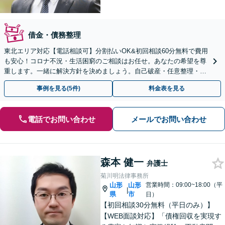
借金・債務整理
東北エリア対応【電話相談可】分割払いOK&初回相談60分無料で費用
も安心！コロナ不況・生活困窮のご相談はお任せ。あなたの希望を尊
重します。一緒に解決方針を決めましょう。自己破産・任意整理・個
人再生・時効の援用など実績多数【完全個室】
事例を見る(5件)
料金表を見る
電話でお問い合わせ
メールでお問い合わせ
森本 健一
弁護士
菊川明法律事務所
山形
山形
営業時間：09:00~18:00（平
|
県
市
日）
【初回相談30分無料（平日のみ）】
【WEB面談対応】「債権回収を実現す