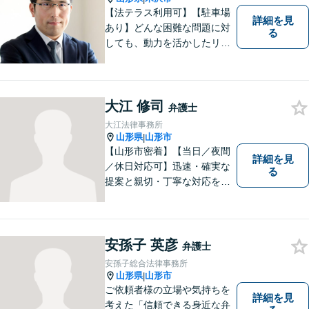
【法テラス利用可】【駐車場
詳細を見
あり】どんな困難な問題に対
る
しても、動力を活かしたリー
ガルサービスをご提供させて
いただきます。ご依頼いただ
いた案件は1日でも早く解決す
るよう努力することで早期解
大江 修司
弁護士
決を目指します。 お気軽にご
大江法律事務所
相談ください。
山形県
山形市
|
【山形市密着】【当日／夜間
詳細を見
／休日対応可】迅速・確実な
る
提案と親切・丁寧な対応をい
たします。必ず皆様のお力に
なりますので、お気軽にご相
談下さい。【法テラス利用
可】不安や問題について法的
安孫子 英彦
弁護士
リスクを説明し、見通しを立
安孫子総合法律事務所
て、より良い解決に導くお手
山形県
山形市
|
伝いをいたします。
ご依頼者様の立場や気持ちを
詳細を見
考えた「信頼できる身近な弁