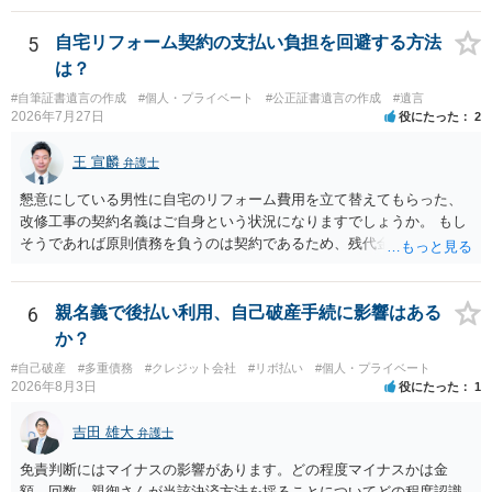
5
自宅リフォーム契約の支払い負担を回避する方法
は？
#自筆証書遺言の作成
#個人・プライベート
#公正証書遺言の作成
#遺言
2026年7月27日
役にたった
2
王 宣麟
弁護士
懇意にしている男性に自宅のリフォーム費用を立て替えてもらった、
改修工事の契約名義はご自身という状況になりますでしょうか。 もし
そうであれば原則債務を負うのは契約であるため、残代金を捻出して
もらうよう約束した男性に支払いをお願いするしかないように思われ
ます。 入籍した場合でも、原則契約者が単独で全ての債務を負うこと
には変わりがありません。 なかなか対応に難しい案件であり、公開の
6
親名義で後払い利用、自己破産手続に影響はある
場でアドバイスを行うのも限界があるように思われますので、資料等
か？
を持参のうえ個別に弁護士に相談されることをお勧めします。
#自己破産
#多重債務
#クレジット会社
#リボ払い
#個人・プライベート
2026年8月3日
役にたった
1
吉田 雄大
弁護士
免責判断にはマイナスの影響があります。どの程度マイナスかは金
額、回数、親御さんが当該決済方法を採ることについてどの程度認識