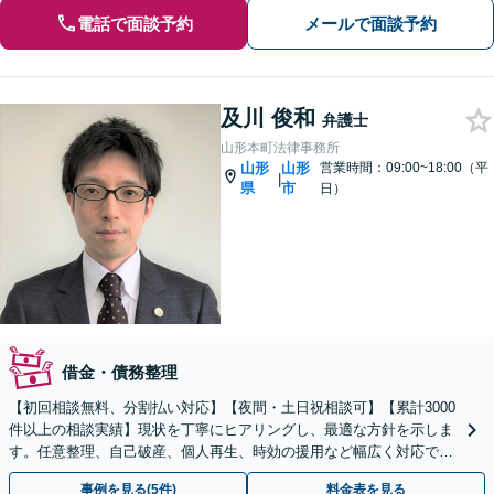
電話で面談予約
メールで面談予約
及川 俊和
弁護士
山形本町法律事務所
山形
山形
営業時間：09:00~18:00（平
|
県
市
日）
借金・債務整理
【初回相談無料、分割払い対応】【夜間・土日祝相談可】【累計3000
件以上の相談実績】現状を丁寧にヒアリングし、最適な方針を示しま
す。任意整理、自己破産、個人再生、時効の援用など幅広く対応でき
ます。過払い金のご相談もお受けしています。
事例を見る(5件)
料金表を見る