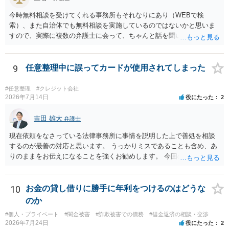
今時無料相談を受けてくれる事務所もそれなりにあり（WEBで検
索）、また自治体でも無料相談を実施しているのではないかと思いま
すので、実際に複数の弁護士に会って、ちゃんと話を聞いてくれる
方、高圧的ではない方に相談した方が良いでしょう。その弁護士の方
はそもそも事案を把握できていないようですので、御相談の案件につ
いては弁護士として能力不足なのかもしれません。相手にしない方が
9
任意整理中に誤ってカードが使用されてしまった
良いと思います。ただ、仮想通貨詐欺の被害回復は現実的には難しい
かもしれません。
#任意整理
#クレジット会社
2026年7月14日
役にたった
2
吉田 雄大
弁護士
現在依頼をなさっている法律事務所に事情を説明した上で善処を相談
するのが最善の対応と思います。 うっかりミスであることも含め、あ
りのままをお伝えになることを強くお勧めします。 今回のできごとだ
けで辞任に至るか否かは弁護士次第というほかありませんが、説明は
早ければ早いほどいいのは間違いありません。 ご健闘をお祈りいたし
ます。
10
お金の貸し借りに勝手に年利をつけるのはどうな
のか
#個人・プライベート
#闇金被害
#詐欺被害での債務
#借金返済の相談・交渉
2026年7月24日
役にたった
2