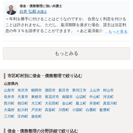
借金・債務整理に強い弁護士
白井 弘昭
弁護士
＞年利を勝手に付けることはどうなのですか。 合意なく利息を付ける
ことは許されません。 ただし、返済期限を過ぎた場合、貸主は法定利
息の年３％を請求することができます。 ＞あと返済義務はありますか
借りたお金の返済か、勝手につけられた利息がが分かりませんが、借
りたお金は返さなければいけませんし、勝手につけた利息は返済不要
です。 以上、ご参考まで。
もっとみる
市区町村別に借金・債務整理で絞り込む
山形県内
山形市
米沢市
鶴岡市
酒田市
新庄市
寒河江市
上山市
村山市
長井市
天童市
東根市
尾花沢市
南陽市
山辺町
中山町
河北町
西川町
朝日町
大江町
大石田町
金山町
最上町
舟形町
真室川町
大蔵村
鮭川村
戸沢村
高畠町
川西町
小国町
白鷹町
飯豊町
三川町
庄内町
遊佐町
借金・債務整理の分野詳細で絞り込む