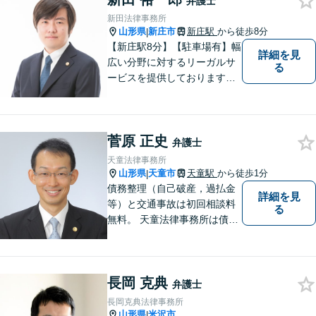
弁護士
新田法律事務所
山形県
新庄市
新庄駅
から徒歩8分
|
【新庄駅8分】【駐車場有】幅
詳細を見
広い分野に対するリーガルサ
る
ービスを提供しております。
「依頼者のために何ができる
かをとことん考え、最善の法
律サポートを提供する」こと
菅原 正史
を常に意識し、依頼者のお悩
弁護士
み解決に全力を注ぎます。ま
天童法律事務所
ずは、お気軽にご相談くださ
山形県
天童市
天童駅
から徒歩1分
|
い。
債務整理（自己破産，過払金
詳細を見
等）と交通事故は初回相談料
る
無料。 天童法律事務所は債務
整理と交通事故に力を入れて
います。 債務整理，交通事故
でお悩みの方は天童法律事務
長岡 克典
所までお気軽にご相談くださ
弁護士
い。 お客様の悩みに真摯に向
長岡克典法律事務所
き合います。
山形県
米沢市
|