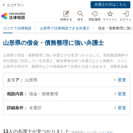
弁護士の方はこちら
ココナラへ
投稿する
探す
閲覧履歴
マイリスト
ログイン
ココナラ法律相談
山形県で法律相談できる弁護士
借金・債務整理に強
山形県の借金・債務整理に強い弁護士
山形県で借金・債務整理に強い弁護士が13名見つかりました。初回面談無料や
休日面談に対応している弁護士、解決事例を持つ弁護士なども掲載中。さらに
山形市や米沢市、鶴岡市などの地域条件で弁護士を絞り込めます。消費者金融
の債務整理やクレジット会社の債務整理、リボ払いの債務整理等の細かな分野
での絞り込み検索もでき便利です。特に樹氷の森法律事務所の細江 大樹弁護士
エリア
山形県
変更
や山形本町法律事務所の及川 俊和弁護士、菊川明法律事務所の森本 健一弁護士
のプロフィール情報や弁護士費用、強みなどが注目されています。『山形県で
相談内容
借金・債務整理
変更
土日や夜間に発生した借金・債務整理のトラブルを今すぐに弁護士に相談した
い』『借金・債務整理のトラブル解決の実績豊富な近くの弁護士を検索した
い』『初回相談無料で借金・債務整理を法律相談できる山形県内の弁護士に相
詳細条件
未選択
変更
談予約したい』などでお困りの相談者さんにおすすめです。
13
人の弁護士が見つかりました
(検索結果について詳しくは
こちら
)