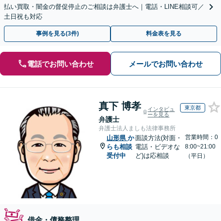
払い買取・闇金の督促停止のご相談は弁護士へ｜電話・LINE相談可／
土日祝も対応
事例を見る(3件)
料金表を見る
電話でお問い合わせ
メールでお問い合わせ
真下 博孝
東京都
インタビュ
ーを見る
弁護士
弁護士法人ましも法律事務所
営業時間：0
山形県
か
面談方法(対面・
らも相談
電話・ビデオな
8:00~21:00
受付中
ど)は応相談
（平日）
借金・債務整理