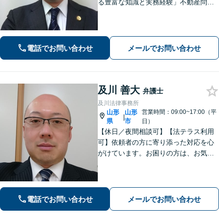
る豊富な知識と実務経験」不動産問
題：賃貸借契約書の作成から入居者と
のトラブル対応まで、オーナーさまの
立場に立った解決をご提案します。
【休日・夜間相談可】
電話でお問い合わせ
メールでお問い合わせ
及川 善大
弁護士
及川法律事務所
山形
山形
営業時間：09:00~17:00（平
|
県
市
日）
【休日／夜間相談可】【法テラス利用
可】依頼者の方に寄り添った対応を心
がけています。お困りの方は、お気軽
にご相談ください。
電話でお問い合わせ
メールでお問い合わせ