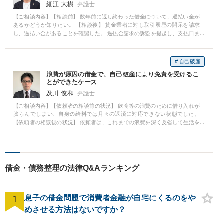
細江 大樹
弁護士
【ご相談内容】【相談前】 数年前に返し終わった借金について、過払い金が
あるかどうか知りたい。 【相談後】 貸金業者に対し取引履歴の開示を請求
し、過払い金があることを確認した。 過払金請求の訴訟を提起し、支払日ま
での利息も含めた満額を回収した。 【先生のコメント】 貸金業者の多くは、
訴訟外の交渉だと、過払い金の減額を求めてきて、支払日も数か月先になる
ことがほとんどです。 訴訟を提起したほうが、結果的に早く支払いが受けら
# 自己破産
れ、金額的にも、過払金の元本だけでなく、支払日までの利息を付した金額
浪費が原因の借金で、自己破産により免責を受けるこ
が受け取れる可能性が高まります。 最後の借入れや返済の日から10年以上経
とができたケース
つと請求できなくなりますので、お早めにご相談ください。
及川 俊和
弁護士
【ご相談内容】【依頼者の相談前の状況】 飲食等の浪費のために借り入れが
膨らんでしまい、自身の給料では月々の返済に対応できない状態でした。
【依頼者の相談後の状況】 依頼者は、これまでの浪費を深く反省して生活を
改める決意を固めており、浪費の程度からしても免責が許可される見込みは
十分あると考えられました。速やかに自己破産を申し立て、破産管財人の調
査にも誠実に対応することで、無事に免責の許可を受けることができまし
た。 【解決方法、弁護士として果たした役割など】 借金の原因が浪費やギャ
ンブルであっても、その程度やご本人の反省状況等によって、本件のように
借金・債務整理の法律Q&Aランキング
免責が許可されるケースも多くあります。一人で問題を抱え込まず、早めに
弁護士に相談することをお勧めします。
1
息子の借金問題で消費者金融が自宅にくるのをや
めさせる方法はないですか？