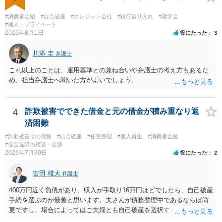
#消費者金融
#自己破産
#クレジット会社
#銀行借り入れ
#奨学金
#個人・プライベート
2026年8月1日
役にたった
3
川添 圭
弁護士
これ以上のことは、運用基準との兼ね合いや弁護士の考え方もあるた
め、担当弁護士へ聞いた方がよいでしょう。
4
詐欺被害でできた借金と元の借金が積み重なり返
済困難
#詐欺被害での債務
#自己破産
#任意整理
#個人再生
#消費者金融
#借金返済の相談・交渉
2026年7月30日
役にたった
2
吉田 雄大
弁護士
400万円近く負債があり、収入が手取り16万円ほどでしたら、自己破産
手続を選ぶのが最善と思います。夫さんが債務整理中であるならば尚
更ですし、場合によってはご夫婦とも自己破産を選択する方法もある
と思います。