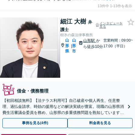
13件中 1-13件を表示
細江 大樹
弁
インタビューを
見る
護士
樹氷の森法律事務所
山
山
山形駅
か
営業時間：09:00~
形
形
|
17:00（平日）
ら徒歩10分
県
市
借金・債務整理
【初回相談無料】【法テラス利用可】自己破産や個人再生、任意整
理、過払金請求、時効の援用などの解決実績が豊富。現職の山形県消
費生活審議会委員を務め、山形県の多重債務問題を熟知しています
【オンライン面談可】【無料駐車場あり】【山形駅徒歩11分】
事例を見る(4件)
料金表を見る