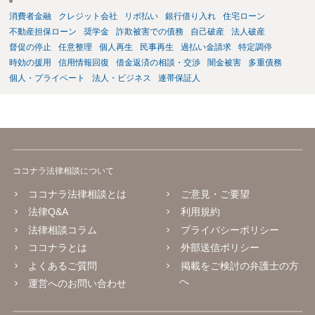
消費者金融
クレジット会社
リボ払い
銀行借り入れ
住宅ローン
不動産担保ローン
奨学金
詐欺被害での債務
自己破産
法人破産
督促の停止
任意整理
個人再生
民事再生
過払い金請求
特定調停
時効の援用
信用情報回復
借金返済の相談・交渉
闇金被害
多重債務
個人・プライベート
法人・ビジネス
連帯保証人
ココナラ法律相談について
ココナラ法律相談とは
ご意見・ご要望
法律Q&A
利用規約
法律相談コラム
プライバシーポリシー
ココナラとは
外部送信ポリシー
よくあるご質問
掲載をご検討の弁護士の方
へ
運営へのお問い合わせ