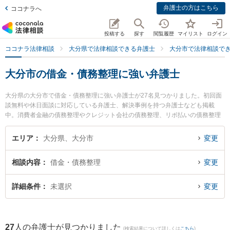
弁護士の方はこちら
ココナラへ
投稿する
探す
閲覧履歴
マイリスト
ログイン
ココナラ法律相談
大分県で法律相談できる弁護士
大分市で法律相談で
大分市の借金・債務整理に強い弁護士
大分県の大分市で借金・債務整理に強い弁護士が27名見つかりました。初回面
談無料や休日面談に対応している弁護士、解決事例を持つ弁護士なども掲載
中。消費者金融の債務整理やクレジット会社の債務整理、リボ払いの債務整理
等の細かな分野での絞り込み検索もでき便利です。特に園田大吾法律事務所の
園田 大吾弁護士や麻生法律事務所の麻生 昭一弁護士、大分フラワー法律事務所
エリア
大分県、大分市
変更
の巨瀬 慧人弁護士のプロフィール情報や弁護士費用、強みなどが注目されてい
ます。『大分市で土日や夜間に発生した借金・債務整理のトラブルを今すぐに
相談内容
借金・債務整理
変更
弁護士に相談したい』『借金・債務整理のトラブル解決の実績豊富な近くの弁
護士を検索したい』『初回相談無料で借金・債務整理を法律相談できる大分市
内の弁護士に相談予約したい』などでお困りの相談者さんにおすすめです。
詳細条件
未選択
変更
27
人の弁護士が見つかりました
(検索結果について詳しくは
こちら
)