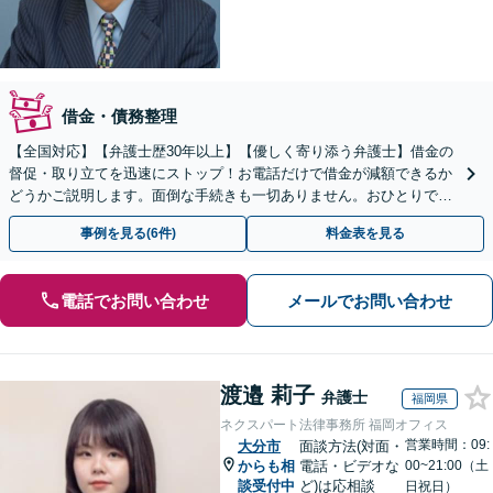
借金・債務整理
【全国対応】【弁護士歴30年以上】【優しく寄り添う弁護士】借金の
督促・取り立てを迅速にストップ！お電話だけで借金が減額できるか
どうかご説明します。面倒な手続きも一切ありません。おひとりで悩
まず、お気軽にご相談ください。【電話相談可】
事例を見る(6件)
料金表を見る
電話でお問い合わせ
メールでお問い合わせ
渡邉 莉子
弁護士
福岡県
ネクスパート法律事務所 福岡オフィス
営業時間：09:
大分市
面談方法(対面・
からも相
電話・ビデオな
00~21:00（土
談受付中
ど)は応相談
日祝日）