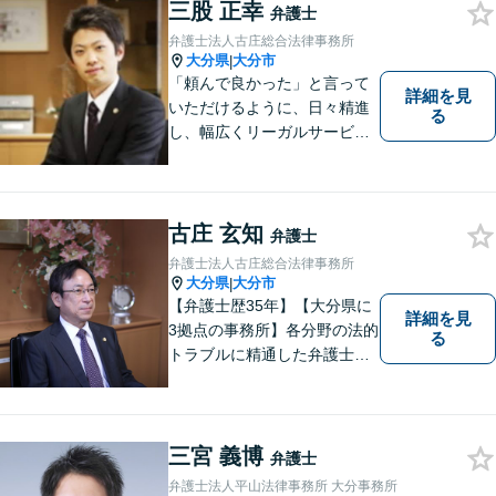
相談可】分かりやすい言葉
三股 正幸
弁護士
で、明確に判断をお示しし、
弁護士法人古庄総合法律事務所
問題解決をサポートいたしま
大分県
大分市
|
す。
「頼んで良かった」と言って
詳細を見
いただけるように、日々精進
る
し、幅広くリーガルサービス
をご提供していきます。
古庄 玄知
弁護士
弁護士法人古庄総合法律事務所
大分県
大分市
|
【弁護士歴35年】【大分県に
詳細を見
3拠点の事務所】各分野の法的
る
トラブルに精通した弁護士で
す。依頼者の心情にとことん
寄り添い、迅速な対応を目指
します。お気軽に相談しやす
いアットホームな雰囲気の事
三宮 義博
弁護士
務所です。
弁護士法人平山法律事務所 大分事務所