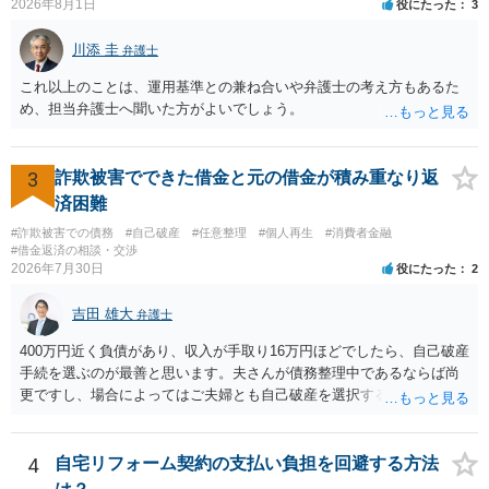
2026年8月1日
役にたった
3
川添 圭
弁護士
これ以上のことは、運用基準との兼ね合いや弁護士の考え方もあるた
め、担当弁護士へ聞いた方がよいでしょう。
3
詐欺被害でできた借金と元の借金が積み重なり返
済困難
#詐欺被害での債務
#自己破産
#任意整理
#個人再生
#消費者金融
#借金返済の相談・交渉
2026年7月30日
役にたった
2
吉田 雄大
弁護士
400万円近く負債があり、収入が手取り16万円ほどでしたら、自己破産
手続を選ぶのが最善と思います。夫さんが債務整理中であるならば尚
更ですし、場合によってはご夫婦とも自己破産を選択する方法もある
と思います。
4
自宅リフォーム契約の支払い負担を回避する方法