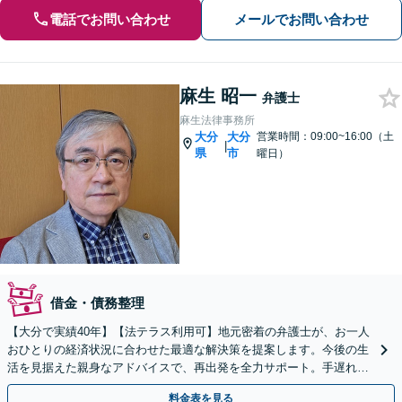
電話でお問い合わせ
メールでお問い合わせ
麻生 昭一
弁護士
麻生法律事務所
大分
大分
営業時間：09:00~16:00（土
|
県
市
曜日）
借金・債務整理
【大分で実績40年】【法テラス利用可】地元密着の弁護士が、お一人
おひとりの経済状況に合わせた最適な解決策を提案します。今後の生
活を見据えた親身なアドバイスで、再出発を全力サポート。手遅れに
なる前に、まずはご相談ください。【休日面談可】
料金表を見る