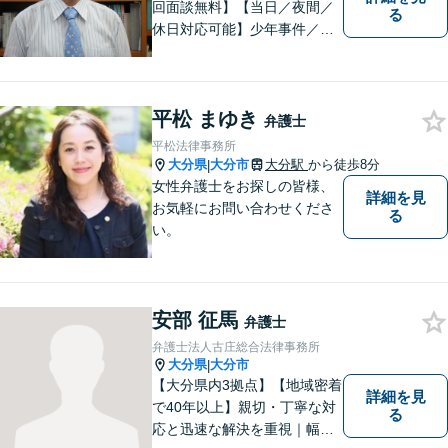
回面談無料】【当日／夜間／
る
休日対応可能】少年事件／家
事事件／労働事件を中心に、
幅広い法律トラブルに対応し
ています。全ての人に法的サ
平松 まゆき
ービスを受けられるべく、社
弁護士
会正義の実現のために最善を
平松法律事務所
尽くします。
大分県
大分市
大分駅
から徒歩8分
|
女性弁護士をお探しの皆様、
詳細を見
お気軽にお問い合わせくださ
る
い。
安部 征馬
弁護士
弁護士法人古庄総合法律事務所
大分県
大分市
|
【大分県内3拠点】【地域密着
詳細を見
で40年以上】親切・丁寧な対
る
応と迅速な解決を重視｜幅広