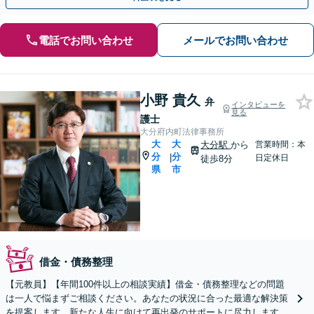
電話でお問い合わせ
メールでお問い合わせ
小野 貴久
弁
インタビューを
見る
護士
大分府内町法律事務所
大
大
大分駅
から
営業時間：本
分
分
|
日定休日
徒歩8分
県
市
借金・債務整理
【元教員】【年間100件以上の相談実績】借金・債務整理などの問題
は一人で悩まずご相談ください。あなたの状況に合った最適な解決策
を提案します。新たな人生に向けて再出発のサポートに尽力します。