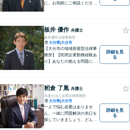
に、お気軽にご相談くださ
い。
板井 優作
弁護士
板井優作法律事務所
大分県
大分市
|
【大分市の地域密着型法律事
詳細を見
務所】【民間企業勤務経験あ
る
り】あなたの抱える問題に、
最後まで真摯に向き合いま
す。共に納得のいく解決を目
指しましょう。個人・法人と
もに対応可！お気軽にご相談
籾倉 了胤
弁護士
ください。【英語対応◎】
弁護士法人太聞法律事務所
大分県
大分市
|
一人で悩む必要はありませ
詳細を見
ん。一緒に問題解決の糸口を
る
探していきましょう。どんな
些細なことでも、まずはお気