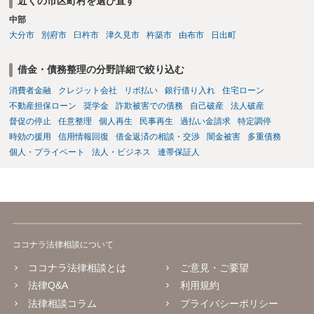
近くの市区町村を選び直す
中部
大分市
別府市
臼杵市
津久見市
杵築市
由布市
日出町
借金・債務整理の分野詳細で絞り込む
消費者金融
クレジット会社
リボ払い
銀行借り入れ
住宅ローン
不動産担保ローン
奨学金
詐欺被害での債務
自己破産
法人破産
督促の停止
任意整理
個人再生
民事再生
過払い金請求
特定調停
時効の援用
信用情報回復
借金返済の相談・交渉
闇金被害
多重債務
個人・プライベート
法人・ビジネス
連帯保証人
ココナラ法律相談について
ココナラ法律相談とは
ご意見・ご要望
法律Q&A
利用規約
法律相談コラム
プライバシーポリシー