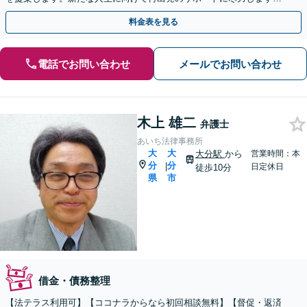
【大分駅9分】【初回無料相談】【土日・夜間対応可】
料金表を見る
電話でお問い合わせ
メールでお問い合わせ
木上 雄二
弁護士
あいち法律事務所
大
大
大分駅
から
営業時間：本
分
分
|
日定休日
徒歩10分
県
市
借金・債務整理
【法テラス利用可】【ココナラからなら初回相談無料】【督促・返済