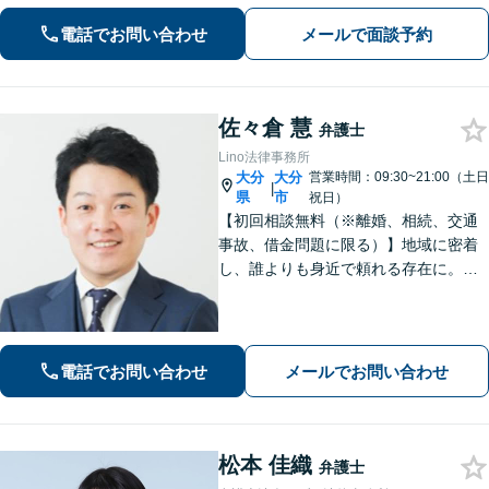
ヒアリングします。
電話でお問い合わせ
メールで面談予約
佐々倉 慧
弁護士
Lino法律事務所
大分
大分
営業時間：09:30~21:00（土日
|
県
市
祝日）
【初回相談無料（※離婚、相続、交通
事故、借金問題に限る）】地域に密着
し、誰よりも身近で頼れる存在に。
【離婚問題】不貞慰謝料や熟年離婚な
ど、人生の新たな門出を全力で応援し
ます【相続問題】宅建士資格保有。不
動産の絡む相談問題はお任せください
電話でお問い合わせ
メールでお問い合わせ
松本 佳織
弁護士