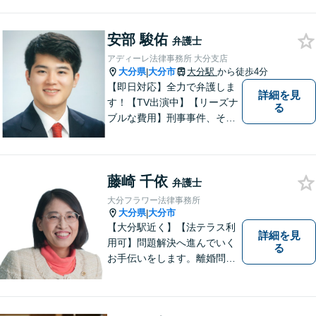
軽にご相談ください。契約管
理、労務管理等の企業法務と
遺産分割、介護などの高齢社
安部 駿佑
弁護士
会問題に注力しております。
アディーレ法律事務所 大分支店
大分県
大分市
大分駅
から徒歩4分
|
【即日対応】全力で弁護しま
詳細を見
す！【TV出演中】【リーズナ
る
ブルな費用】刑事事件、その
他各種悩みを誠心誠意サポー
ト！お気軽にご相談くださ
い！ 【夜間休日対応可】【大
藤崎 千依
分駅４分】
弁護士
大分フラワー法律事務所
大分県
大分市
|
【大分駅近く】【法テラス利
詳細を見
用可】問題解決へ進んでいく
る
お手伝いをします。離婚問題
／借金問題／交通事故／刑事
事件／企業法務など、幅広い
法律トラブルに対応。【当日