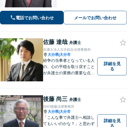
電話でお問い合わせ
メールでお問い合わせ
佐藤 達哉
弁護士
弁護士法人古庄総合法律事務所
大分県
大分市
|
紛争の当事者となっている人
詳細を見
の、心の平穏を取り戻すこと
る
が弁護士の業務の重要な点と
考えています。
後藤 尚三
弁護士
SHO後藤法律事務所
大分県
大分市
|
「こんな事で弁護士へ相談し
詳細を見
てもいいのかな？」と思わず
る