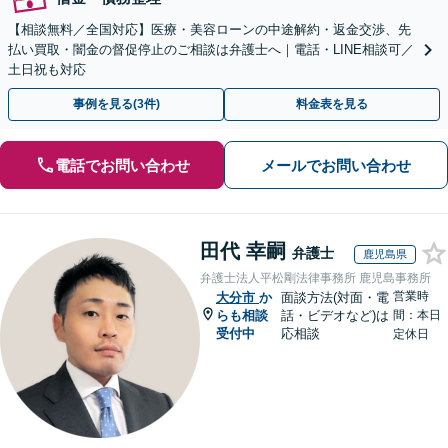
【相談無料／全国対応】医療・美容ローンの中途解約・返金交渉、先
払い買取・闇金の督促停止のご相談は弁護士へ｜電話・LINE相談可／
土日祝も対応
事例を見る(3件)
料金表を見る
電話でお問い合わせ
メールでお問い合わせ
田代 幸嗣
弁護士
鹿児島県
弁護士法人平松剛法律事務所 鹿児島事務所
営業時
大分市
か
面談方法(対面・電
らも相談
話・ビデオなど)は
間：本日
受付中
応相談
定休日