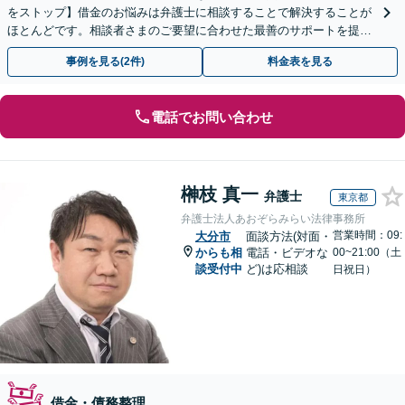
をストップ】借金のお悩みは弁護士に相談することで解決することが
ほとんどです。相談者さまのご要望に合わせた最善のサポートを提供
し、人生の再スタートをお手伝いいたします。
事例を見る(2件)
料金表を見る
電話でお問い合わせ
榊枝 真一
弁護士
東京都
弁護士法人あおぞらみらい法律事務所
営業時間：09:
大分市
面談方法(対面・
からも相
電話・ビデオな
00~21:00（土
談受付中
ど)は応相談
日祝日）
借金・債務整理