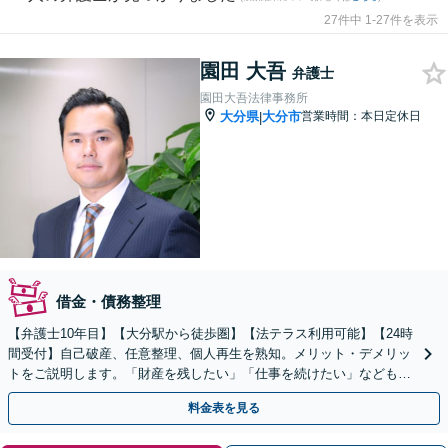
27件中 1-27件を表示
園田 大吾
弁護士
園田大吾法律事務所
大分県
大分市
営業時間：本日定休日
|
借金・債務整理
【弁護士10年目】【大分駅から徒歩圏】【法テラス利用可能】【24時
間受付】自己破産、任意整理、個人再生を熟知。メリット・デメリッ
トをご説明します。「財産を残したい」「仕事を続けたい」などもご
相談ください。新たな人生を歩めるように徹底サポート
料金表を見る