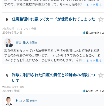
すので、実際に複数の弁護士に会って、ちゃんと話を聞いてくれる
方、高圧的ではない方に相談した方が良いでしょう。その弁護士の方
はそもそも事案を把握できていないようですので、御相談の案件につ
いては弁護士として能力不足なのかもしれません。相手にしない方が
8
任意整理中に誤ってカードが使用されてしまった
良いと思います。ただ、仮想通貨詐欺の被害回復は現実的には難しい
かもしれません。
#任意整理
#クレジット会社
2026年7月14日
役にたった
2
吉田 雄大
弁護士
現在依頼をなさっている法律事務所に事情を説明した上で善処を相談
するのが最善の対応と思います。 うっかりミスであることも含め、あ
りのままをお伝えになることを強くお勧めします。 今回のできごとだ
けで辞任に至るか否かは弁護士次第というほかありませんが、説明は
早ければ早いほどいいのは間違いありません。 ご健闘をお祈りいたし
ます。
9
詐欺に利用された口座の責任と和解金の相談につ
いて
#詐欺被害での債務
2026年8月6日
役にたった
2
村山 大基
弁護士