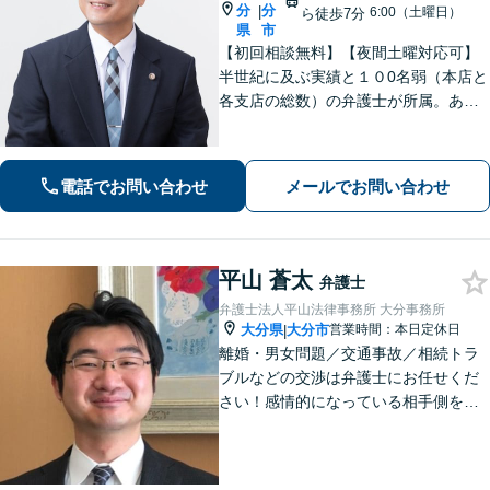
分
分
|
6:00（土曜日）
ら徒歩7分
県
市
【初回相談無料】【夜間土曜対応可】
半世紀に及ぶ実績と１０0名弱（本店と
各支店の総数）の弁護士が所属。あな
たのお悩みに真摯に向き合い、遺産相
続、離婚男女問題、刑事事件、企業法
務等に、的確に対処できる弁護士が迅
電話でお問い合わせ
メールでお問い合わせ
速な解決を目指します。
平山 蒼太
弁護士
弁護士法人平山法律事務所 大分事務所
大分県
大分市
営業時間：本日定休日
|
離婚・男女問題／交通事故／相続トラ
ブルなどの交渉は弁護士にお任せくだ
さい！感情的になっている相手側を冷
静にさせ、落ち着いた解決へと導きま
す。【ビデオ面談可】どのような些細
なお悩みでもご相談ください。丁寧に