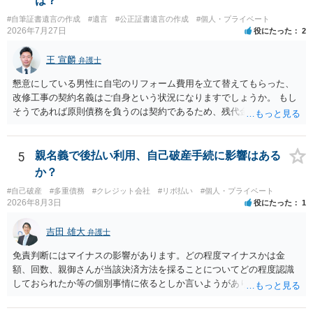
は？
#自筆証書遺言の作成
#遺言
#公正証書遺言の作成
#個人・プライベート
2026年7月27日
役にたった
2
王 宣麟
弁護士
懇意にしている男性に自宅のリフォーム費用を立て替えてもらった、
改修工事の契約名義はご自身という状況になりますでしょうか。 もし
そうであれば原則債務を負うのは契約であるため、残代金を捻出して
もらうよう約束した男性に支払いをお願いするしかないように思われ
ます。 入籍した場合でも、原則契約者が単独で全ての債務を負うこと
には変わりがありません。 なかなか対応に難しい案件であり、公開の
5
親名義で後払い利用、自己破産手続に影響はある
場でアドバイスを行うのも限界があるように思われますので、資料等
か？
を持参のうえ個別に弁護士に相談されることをお勧めします。
#自己破産
#多重債務
#クレジット会社
#リボ払い
#個人・プライベート
2026年8月3日
役にたった
1
吉田 雄大
弁護士
免責判断にはマイナスの影響があります。どの程度マイナスかは金
額、回数、親御さんが当該決済方法を採ることについてどの程度認識
しておられたか等の個別事情に依るとしか言いようがありません。 と
もあれ、依頼しておられる弁護士さんに直ちに具体的状況をお伝えに
なって相談し、善後策を考えることをお勧めします。