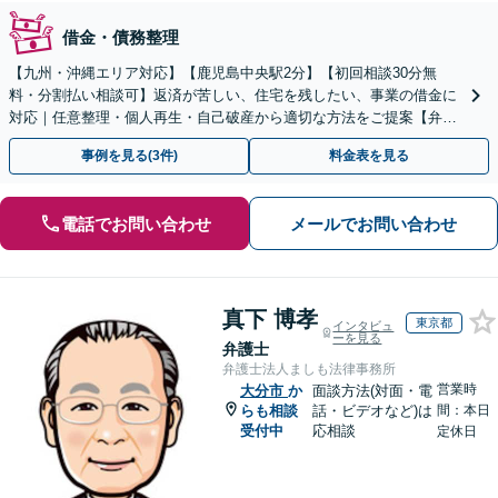
借金・債務整理
【九州・沖縄エリア対応】【鹿児島中央駅2分】【初回相談30分無
料・分割払い相談可】返済が苦しい、住宅を残したい、事業の借金に
対応｜任意整理・個人再生・自己破産から適切な方法をご提案【弁護
士歴10年以上】
事例を見る(3件)
料金表を見る
電話でお問い合わせ
メールでお問い合わせ
真下 博孝
東京都
インタビュ
ーを見る
弁護士
弁護士法人ましも法律事務所
営業時
大分市
か
面談方法(対面・電
らも相談
話・ビデオなど)は
間：本日
受付中
応相談
定休日