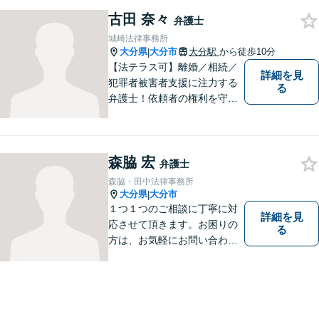
させていただきます。法律問
題でお困りの方はぜひご相談
古田 奈々
弁護士
ください。
城崎法律事務所
大分県
大分市
大分駅
から徒歩10分
|
【法テラス可】離婚／相続／
詳細を見
犯罪者被害者支援に注力する
る
弁護士！依頼者の権利を守
り、明るいへと導けるよう全
力バックアップいたします。
【駐車場あり】
森脇 宏
弁護士
森脇・田中法律事務所
大分県
大分市
|
１つ１つのご相談に丁寧に対
詳細を見
応させて頂きます。お困りの
る
方は、お気軽にお問い合わせ
下さい。