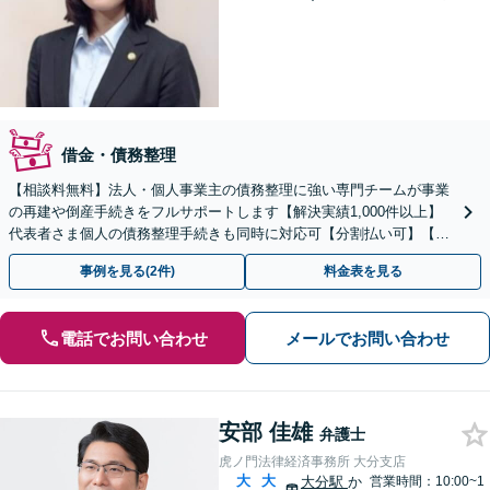
借金・債務整理
【相談料無料】法人・個人事業主の債務整理に強い専門チームが事業
の再建や倒産手続きをフルサポートします【解決実績1,000件以上】
代表者さま個人の債務整理手続きも同時に対応可【分割払い可】【後
払い応相談】【夜間・休日相談可】
事例を見る(2件)
料金表を見る
電話でお問い合わせ
メールでお問い合わせ
安部 佳雄
弁護士
虎ノ門法律経済事務所 大分支店
大
大
大分駅
か
営業時間：10:00~1