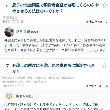
6
息子の借金問題で消費者金融が自宅にくるのをや
めさせる方法はないですか？
#消費者金融
2026年7月24日
役にたった
3
肥田 弘昭
弁護士
弁護士に依頼して弁護士が受任通知を送付していれば、貸金業法21条1
項9号（九 債務者等が、貸付けの契約に基づく債権に係る債務の処理
を弁護士、弁護士法人若しくは弁護士・外国法事務弁護士共同法人若
しくは司法書士若しくは司法書士法人（以下この号において「弁護士
等」という。）に委託し、又はその処理のため必要な裁判所における
民事事件に関する手続をとり、弁護士等又は裁判所から書面によりそ
7
弁護士の態度に不満、他の事務所に相談すべき
の旨の通知があつた場合において、正当な理由がないのに、債務者等
か？
に対し、電話をかけ、電報を送達し、若しくはファクシミリ装置を用
#詐欺被害での債務
#仮想通貨詐欺
#FX詐欺
#副業詐欺
いて送信し、又は訪問する方法により、当該債務を弁済することを要
#借金返済の相談・交渉
#多重債務
求し、これに対し債務者等から直接要求しないよう求められたにもか
2026年7月15日
役にたった
3
かわらず、更にこれらの方法で当該債務を弁済することを要求するこ
と。）に違反しています。監督官庁に行政処分を求める、裁判所に仮
匿名A
弁護士
処分申請、不退去罪が成立すれば警察に通報などの対応が考えられま
す。ご参考にしてください。
今時無料相談を受けてくれる事務所もそれなりにあり（WEBで検
索）、また自治体でも無料相談を実施しているのではないかと思いま