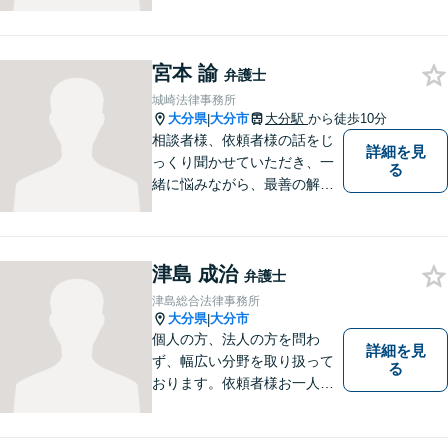
い法律問題に対応し、ご相談
者さまの不安に寄り添いなが
ら最善の解決を目指します
【別府・杵築にも拠点】
宮本 諭
弁護士
城崎法律事務所
大分県
大分市
大分駅
から徒歩10分
|
相談者様、依頼者様の話をじ
詳細を見
っくり聞かせていただき、一
る
緒に悩みながら、最善の解決
策をご提案させていただきま
す。まずは、お話を聞かせて
ください。
津島 成治
弁護士
津島総合法律事務所
大分県
大分市
|
個人の方、法人の方を問わ
詳細を見
ず、幅広い分野を取り扱って
る
おります。依頼者様お一人お
一人に真摯に向き合い、皆様
の人生が明るくなるお手伝を