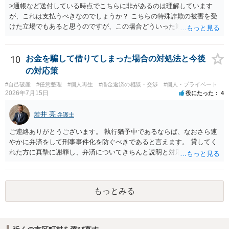
>通帳など送付している時点でこちらに非があるのは理解しています
が、これは支払うべきなのでしょうか？ こちらの特殊詐欺の被害を受
けた立場でもあると思うのですが、この場合どういった対処が必要で
しょうか？ →依頼するかどうかは別にして、弁護士に相談に行った方
がいいとは思います。 そもそも、特殊詐欺関係なく旦那さんの行為
は法に触れる可能性もあります。 ＞100万を支払わず穏便に和解する
10
お金を騙して借りてしまった場合の対処法と今後
ことは可能でしょうか？ →一般的には難しいです。相談者さんも１０
の対応策
０万円の被害を受けたとして、１円も払わないで和解したいと言われ
#自己破産
#任意整理
#個人再生
#借金返済の相談・交渉
#個人・プライベート
たら、 できるだけ重い刑罰を与えて欲しい、と思われるのではない
2026年7月15日
役にたった
4
でしょうか。 ＞弁護士さんに入ってもらうことで支払額が下がること
はありますか？ そこはあり得ます、ただ、弁護士費用かけるならその
若井 亮
弁護士
分賠償に回すことも考えられるので、 兼ね合いは考えてみましょう。
ご連絡ありがとうございます。 執行猶予中であるならば、なおさら速
やかに弁済をして刑事事件化を防ぐべきであると言えます。 貸してく
れた方に真摯に謝罪し、弁済についてきちんと説明と対応を行ってい
くことに尽きるかと思います。
もっとみる