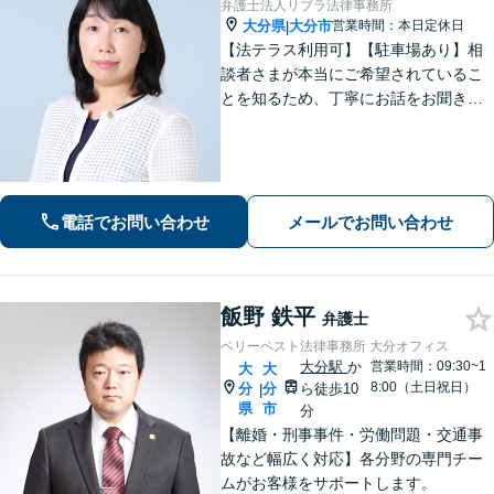
弁護士法人リブラ法律事務所
大分県
大分市
営業時間：本日定休日
|
【法テラス利用可】【駐車場あり】相
談者さまが本当にご希望されているこ
とを知るため、丁寧にお話をお聞きす
ることを大切にしております。真に望
ましい解決は何かを意識しながら、法
的なアドバイスをさせていただきま
す。お気軽にご相談ください【完全個
室】
電話でお問い合わせ
メールでお問い合わせ
飯野 鉄平
弁護士
ベリーベスト法律事務所 大分オフィス
大分駅
か
営業時間：09:30~1
大
大
8:00（土日祝日）
分
分
ら徒歩10
|
県
市
分
【離婚・刑事事件・労働問題・交通事
故など幅広く対応】各分野の専門チー
ムがお客様をサポートします。