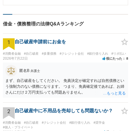
りました。 通常ですと、この預金はご本人のものとして解約され、配当の原
資とされますが、詳しく調査を行い、最終的にお母様のものとの判断をう
け、解約を免れ、お母様に返金しました。 軽自動車も、お年寄りの顧客の送
迎等のために是非とも必要なものとして自由財産（管財人が管理・処分する
破産財団に含まれないものとして破産したご本人が自由にできるもの）とさ
借金・債務整理の法律Q&Aランキング
れました。
1
自己破産申請前にお金を
#消費者金融
#自己破産
#多重債務
#クレジット会社
#銀行借り入れ
#リボ払い
2026年7月22日
役にたった
8
匿名B
弁護士
まず、自己破産をしてください。 免責決定が確定すれば自然債務とい
う強制力のない債務になります。 つまり、免責確定後であれば、お姉
さんにだけ２万円支払っても問題ありません。
2
自己破産中に不用品を売却しても問題ないか？
#消費者金融
#自己破産
#クレジット会社
#銀行借り入れ
#奨学金
#個人・プライベート