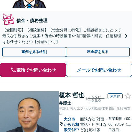
借金・債務整理
【全国対応】【相談無料】【借金分野に特化】ご相談者さまにとって
最良な手続きをご提案！借金の時効援用や信用情報の回復、任意整理
はお任せください【分割払い可】
事例を見る(6件)
料金表を見る
電話でお問い合わせ
メールでお問い合わせ
榎本 哲也
東京都
インタビュ
ーを見る
弁護士
弁護士法人エクセル国際法律事務所 九段南支
店
営業時間：00:
大分市
面談方法(対面・
からも相
電話・ビデオな
00~23:59（土
談受付中
ど)は応相談
日祝日）