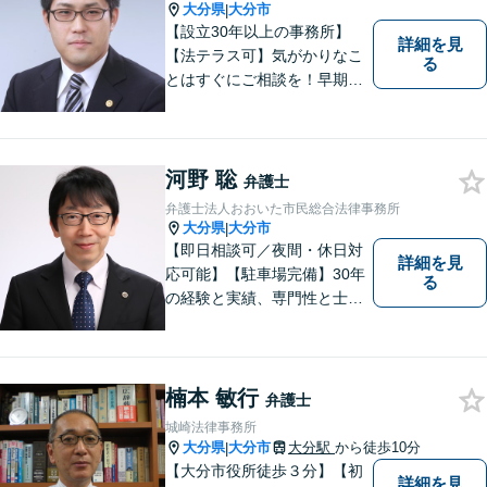
大分県
大分市
|
【設立30年以上の事務所】
詳細を見
【法テラス可】気がかりなこ
る
とはすぐにご相談を！早期対
応で解決の選択肢が広がりま
す。労働問題・相続事件・離
婚事件・交通事件・債務整理
など幅広い問題に柔軟に対応
河野 聡
弁護士
いたします。【駐車場あり】
弁護士法人おおいた市民総合法律事務所
大分県
大分市
|
【即日相談可／夜間・休日対
詳細を見
応可能】【駐車場完備】30年
る
の経験と実績、専門性と士業
連携を最大限に発揮して、常
に市民と共に、常に市民と友
にという気持ちで、お客様の
ニーズに応えます。常に市民
楠本 敏行
弁護士
に身近で親しみやすい弁護士
城崎法律事務所
であり続けます。
大分県
大分市
大分駅
から徒歩10分
|
【大分市役所徒歩３分】【初
詳細を見