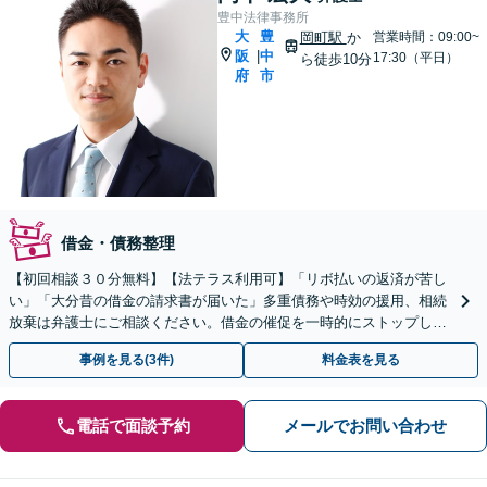
豊中法律事務所
大
豊
岡町駅
か
営業時間：09:00~
阪
中
|
17:30（平日）
ら徒歩10分
府
市
借金・債務整理
【初回相談３０分無料】【法テラス利用可】「リボ払いの返済が苦し
い」「大分昔の借金の請求書が届いた」多重債務や時効の援用、相続
放棄は弁護士にご相談ください。借金の催促を一時的にストップしま
す。自己破産、個人再生など【岡町駅10分】
事例を見る(3件)
料金表を見る
電話で面談予約
メールでお問い合わせ