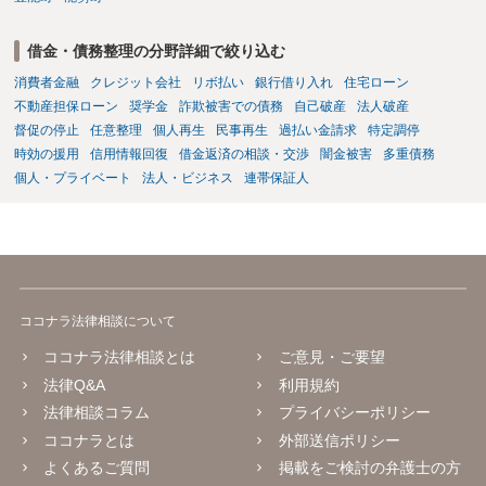
借金・債務整理の分野詳細で絞り込む
消費者金融
クレジット会社
リボ払い
銀行借り入れ
住宅ローン
不動産担保ローン
奨学金
詐欺被害での債務
自己破産
法人破産
督促の停止
任意整理
個人再生
民事再生
過払い金請求
特定調停
時効の援用
信用情報回復
借金返済の相談・交渉
闇金被害
多重債務
個人・プライベート
法人・ビジネス
連帯保証人
ココナラ法律相談について
ココナラ法律相談とは
ご意見・ご要望
法律Q&A
利用規約
法律相談コラム
プライバシーポリシー
ココナラとは
外部送信ポリシー
よくあるご質問
掲載をご検討の弁護士の方