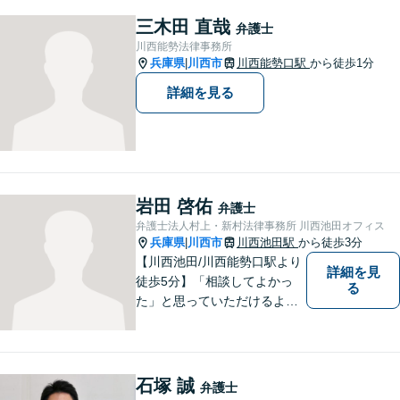
三木田 直哉
弁護士
川西能勢法律事務所
兵庫県
川西市
川西能勢口駅
から徒歩1分
|
詳細を見る
岩田 啓佑
弁護士
弁護士法人村上・新村法律事務所 川西池田オフィス
兵庫県
川西市
川西池田駅
から徒歩3分
|
【川西池田/川西能勢口駅より
詳細を見
徒歩5分】「相談してよかっ
る
た」と思っていただけるよう
全力を尽くします。「弁護士
に相談してもいいのかな」と
迷われている方は、躊躇する
ことなく私にご相談くださ
石塚 誠
弁護士
い。