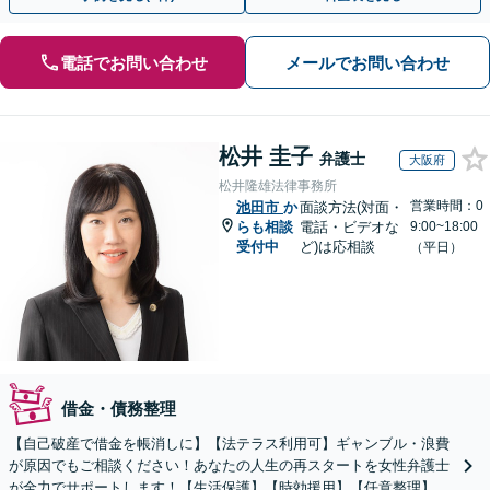
電話でお問い合わせ
メールでお問い合わせ
松井 圭子
弁護士
大阪府
松井隆雄法律事務所
営業時間：0
池田市
か
面談方法(対面・
らも相談
電話・ビデオな
9:00~18:00
受付中
ど)は応相談
（平日）
借金・債務整理
【自己破産で借金を帳消しに】【法テラス利用可】ギャンブル・浪費
が原因でもご相談ください！あなたの人生の再スタートを女性弁護士
が全力でサポートします！【生活保護】【時効援用】【任意整理】