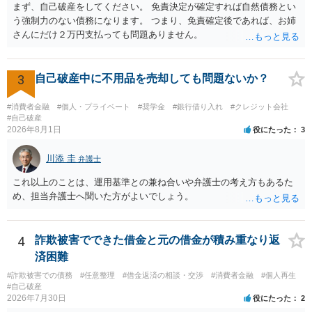
まず、自己破産をしてください。 免責決定が確定すれば自然債務とい
処分申請、不退去罪が成立すれば警察に通報などの対応が考えられま
う強制力のない債務になります。 つまり、免責確定後であれば、お姉
す。ご参考にしてください。
さんにだけ２万円支払っても問題ありません。
3
自己破産中に不用品を売却しても問題ないか？
#消費者金融
#個人・プライベート
#奨学金
#銀行借り入れ
#クレジット会社
#自己破産
2026年8月1日
役にたった
3
川添 圭
弁護士
これ以上のことは、運用基準との兼ね合いや弁護士の考え方もあるた
め、担当弁護士へ聞いた方がよいでしょう。
4
詐欺被害でできた借金と元の借金が積み重なり返
済困難
#詐欺被害での債務
#任意整理
#借金返済の相談・交渉
#消費者金融
#個人再生
#自己破産
2026年7月30日
役にたった
2