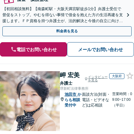
【初回相談無料】【南森町駅・大阪天満宮駅徒歩1分】弁護士受任で
督促をストップ。やむを得ない事情で借金を抱えた方の生活再建を支
援します。ＦＰ資格を持つ弁護士が、法的解決と今後の自立に向けた
アドバイスで根本解決へ導きます。
料金表を見る
電話でお問い合わせ
メールでお問い合わせ
岬 宏美
大阪府
インタビュー
を見る
弁護士
堺新町法律事務所
営業時間：0
池田市
か
面談方法(対面・
らも相談
電話・ビデオな
9:00~17:00
受付中
ど)は応相談
（平日）