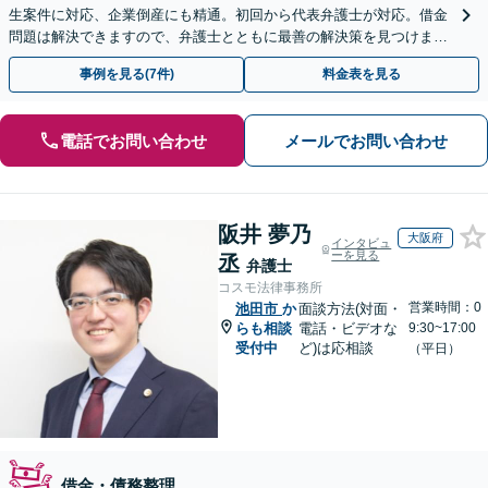
生案件に対応、企業倒産にも精通。初回から代表弁護士が対応。借金
問題は解決できますので、弁護士とともに最善の解決策を見つけまし
ょう【初回相談無料】【法テラス利用可】
事例を見る(7件)
料金表を見る
電話でお問い合わせ
メールでお問い合わせ
阪井 夢乃
大阪府
インタビュ
ーを見る
丞
弁護士
コスモ法律事務所
営業時間：0
池田市
か
面談方法(対面・
らも相談
電話・ビデオな
9:30~17:00
受付中
ど)は応相談
（平日）
借金・債務整理