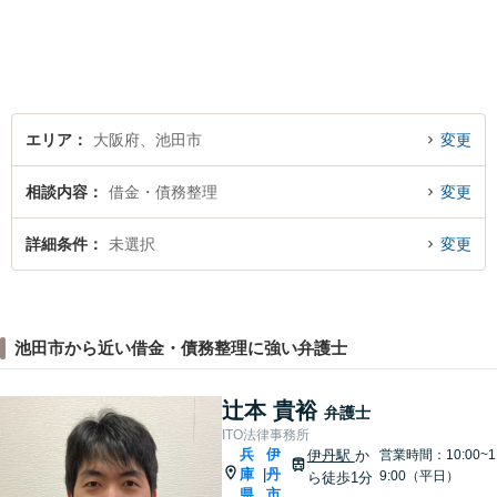
エリア
大阪府、池田市
変更
相談内容
借金・債務整理
変更
詳細条件
未選択
変更
池田市から近い借金・債務整理に強い弁護士
辻本 貴裕
弁護士
ITO法律事務所
兵
伊
伊丹駅
か
営業時間：10:00~1
庫
丹
|
9:00（平日）
ら徒歩1分
県
市