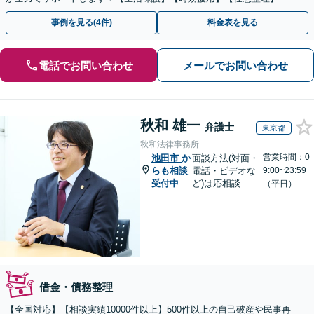
【個人再生】
事例を見る(4件)
料金表を見る
電話でお問い合わせ
メールでお問い合わせ
秋和 雄一
弁護士
東京都
秋和法律事務所
営業時間：0
池田市
か
面談方法(対面・
らも相談
電話・ビデオな
9:00~23:59
受付中
ど)は応相談
（平日）
借金・債務整理
【全国対応】【相談実績10000件以上】500件以上の自己破産や民事再