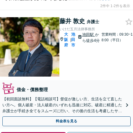
2件中 1-2件を表示
藤井 敦史
弁護士
いけだ五月法律事務所
大
池
池田駅
か
営業時間：09:30~1
阪
田
|
8:00（平日）
ら徒歩4分
府
市
借金・債務整理
【初回面談無料】【電話相談可】督促が激しい方、生活を立て直した
い方へ。個人破産・法人破産のいずれも迅速に対応。破産に精通した
弁護士が手続き全てをスムーズに行い、その後の生活も考慮したサポ
ートをします。個人再生もお任せください【池田駅2分】
料金表を見る