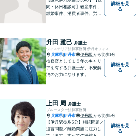
詳細を見
間・休日相談可】破産事件、
る
離婚事件、消費者事件、労働
事件など。依頼者さまの状況
を十分にヒアリングし、あら
ゆる観点から解決策をご提案
してまいります。まずは一度
升田 雅己
弁護士
ご相談ください【完全個室】
ウィステリア法律事務所 伊丹オフィス
【法テラス利用可】
兵庫県
伊丹市
伊丹駅
から徒歩1分
|
検察官として１５年のキャリ
詳細を見
アを有する弁護士が、不安解
る
消のお力になります。
上田 周
弁護士
ブルースター法律事務所
兵庫県
伊丹市
伊丹駅
から徒歩5分
|
【伊丹駅徒歩5分】相続問題／
詳細を見
遺言問題／離婚問題に注力し
る
ています。すべての法律トラ