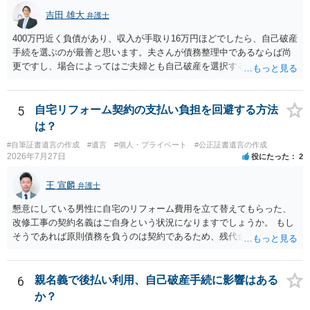
吉田 雄大
弁護士
400万円近く負債があり、収入が手取り16万円ほどでしたら、自己破産
手続を選ぶのが最善と思います。夫さんが債務整理中であるならば尚
更ですし、場合によってはご夫婦とも自己破産を選択する方法もある
と思います。
5
自宅リフォーム契約の支払い負担を回避する方法
は？
#自筆証書遺言の作成
#遺言
#個人・プライベート
#公正証書遺言の作成
2026年7月27日
役にたった
2
王 宣麟
弁護士
懇意にしている男性に自宅のリフォーム費用を立て替えてもらった、
改修工事の契約名義はご自身という状況になりますでしょうか。 もし
そうであれば原則債務を負うのは契約であるため、残代金を捻出して
もらうよう約束した男性に支払いをお願いするしかないように思われ
ます。 入籍した場合でも、原則契約者が単独で全ての債務を負うこと
には変わりがありません。 なかなか対応に難しい案件であり、公開の
6
親名義で後払い利用、自己破産手続に影響はある
場でアドバイスを行うのも限界があるように思われますので、資料等
か？
を持参のうえ個別に弁護士に相談されることをお勧めします。