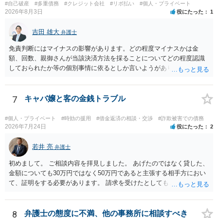
#自己破産
#多重債務
#クレジット会社
#リボ払い
#個人・プライベート
2026年8月3日
役にたった
1
吉田 雄大
弁護士
免責判断にはマイナスの影響があります。どの程度マイナスかは金
額、回数、親御さんが当該決済方法を採ることについてどの程度認識
しておられたか等の個別事情に依るとしか言いようがありません。 と
もあれ、依頼しておられる弁護士さんに直ちに具体的状況をお伝えに
なって相談し、善後策を考えることをお勧めします。
7
キャバ嬢と客の金銭トラブル
#個人・プライベート
#時効の援用
#借金返済の相談・交渉
#詐欺被害での債務
2026年7月24日
役にたった
2
若井 亮
弁護士
初めまして。 ご相談内容を拝見しました。 あげたのではなく貸した、
金額についても30万円ではなく50万円であると主張する相手方におい
て、証明をする必要があります。 請求を受けたとしても、もらったも
のであることを伝え、貸したというのであれば証拠を出すよう申し入
れることになるでしょう。 請求があるまでは、こちらからアクション
を起こす必要はないかと思います。
8
弁護士の態度に不満、他の事務所に相談すべき