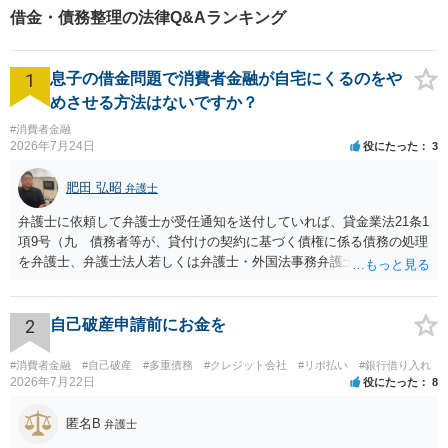
借金・債務整理の法律Q&Aランキング
1
息子の借金問題で消費者金融が自宅にくるのをや
めさせる方法はないですか？
#消費者金融
2026年7月24日
役にたった
3
肥田 弘昭
弁護士
弁護士に依頼して弁護士が受任通知を送付していれば、貸金業法21条1
項9号（九 債務者等が、貸付けの契約に基づく債権に係る債務の処理
を弁護士、弁護士法人若しくは弁護士・外国法事務弁護士共同法人若
しくは司法書士若しくは司法書士法人（以下この号において「弁護士
等」という。）に委託し、又はその処理のため必要な裁判所における
民事事件に関する手続をとり、弁護士等又は裁判所から書面によりそ
2
自己破産申請前にお金を
の旨の通知があつた場合において、正当な理由がないのに、債務者等
に対し、電話をかけ、電報を送達し、若しくはファクシミリ装置を用
#消費者金融
#自己破産
#多重債務
#クレジット会社
#リボ払い
#銀行借り入れ
いて送信し、又は訪問する方法により、当該債務を弁済することを要
2026年7月22日
役にたった
8
求し、これに対し債務者等から直接要求しないよう求められたにもか
かわらず、更にこれらの方法で当該債務を弁済することを要求するこ
匿名B
弁護士
と。）に違反しています。監督官庁に行政処分を求める、裁判所に仮