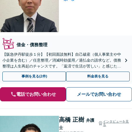
借金・債務整理
【阪急伊丹駅徒歩１分】【初回面談無料】自己破産（個人事業主や中
小企業を含む）／任意整理／消滅時効援用／過払金の請求など。債務
整理は人生再起のチャンスです。「返済で生活が苦しい」と感じた
ら、早めにお気軽にご相談ください【法テラス利用可】
事例を見る(2件)
料金表を見る
電話でお問い合わせ
メールでお問い合わせ
高橋 正樹
弁護
インタビューを見
る
士