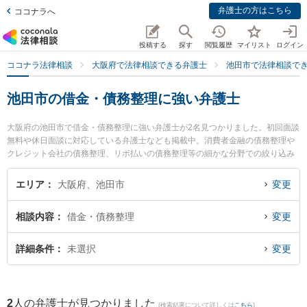
弁護士の方はこちら
ココナラへ
投稿する
探す
閲覧履歴
マイリスト
ログイン
ココナラ法律相談
大阪府で法律相談できる弁護士
池田市で法律相談で
池田市の借金・債務整理に強い弁護士
大阪府の池田市で借金・債務整理に強い弁護士が2名見つかりました。初回面談
無料や休日面談に対応している弁護士なども掲載中。消費者金融の債務整理や
クレジット会社の債務整理、リボ払いの債務整理等の細かな分野での絞り込み
検索もでき便利です。特にいけだ五月法律事務所の藤井 敦史弁護士や弁護士法
人千里みなみ法律事務所 石橋オフィスの東山 慎一朗弁護士のプロフィール情報
エリア
大阪府、池田市
変更
や弁護士費用、強みなどが注目されています。『池田市で土日や夜間に発生し
た借金・債務整理のトラブルを今すぐに弁護士に相談したい』『借金・債務整
相談内容
借金・債務整理
変更
理のトラブル解決の実績豊富な近くの弁護士を検索したい』『初回相談無料で
借金・債務整理を法律相談できる池田市内の弁護士に相談予約したい』などで
お困りの相談者さんにおすすめです。
詳細条件
未選択
変更
2
人の弁護士が見つかりました
(検索結果について詳しくは
こちら
)