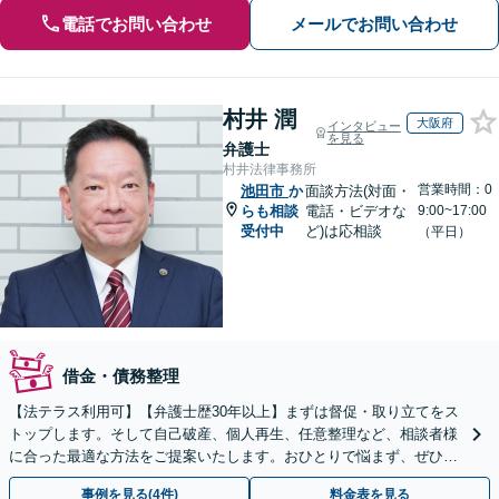
電話でお問い合わせ
メールでお問い合わせ
村井 潤
大阪府
インタビュー
を見る
弁護士
村井法律事務所
営業時間：0
池田市
か
面談方法(対面・
らも相談
電話・ビデオな
9:00~17:00
受付中
ど)は応相談
（平日）
借金・債務整理
【法テラス利用可】【弁護士歴30年以上】まずは督促・取り立てをス
トップします。そして自己破産、個人再生、任意整理など、相談者様
に合った最適な方法をご提案いたします。おひとりで悩まず、ぜひご
相談ください。【法人破産も対応】
事例を見る(4件)
料金表を見る