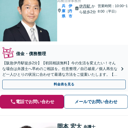
高橋法律事務所
兵
伊
伊丹駅
か
営業時間：10:00~1
庫
丹
|
8:00（平日）
ら徒歩2分
県
市
借金・債務整理
【阪急伊丹駅徒歩2分】【初回相談無料】今の生活を変えたい！そん
な場合は弁護士へ早めのご相談を。任意整理／自己破産／個人再生な
ど一人ひとりの状況に合わせて最適な方法をご提案いたします。【夜
間休日対応可】【オンライン面談可】
料金表を見る
電話でお問い合わせ
メールでお問い合わせ
岡本 宏大
弁護士