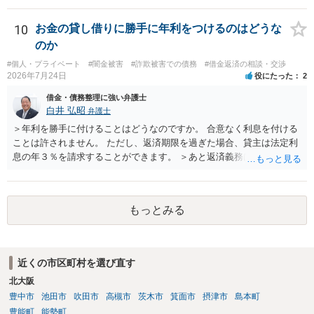
早ければ早いほどいいのは間違いありません。 ご健闘をお祈りいたし
ます。
10
お金の貸し借りに勝手に年利をつけるのはどうな
のか
#個人・プライベート
#闇金被害
#詐欺被害での債務
#借金返済の相談・交渉
2026年7月24日
役にたった
2
借金・債務整理に強い弁護士
白井 弘昭
弁護士
＞年利を勝手に付けることはどうなのですか。 合意なく利息を付ける
ことは許されません。 ただし、返済期限を過ぎた場合、貸主は法定利
息の年３％を請求することができます。 ＞あと返済義務はありますか
借りたお金の返済か、勝手につけられた利息がが分かりませんが、借
りたお金は返さなければいけませんし、勝手につけた利息は返済不要
です。 以上、ご参考まで。
もっとみる
近くの市区町村を選び直す
北大阪
豊中市
池田市
吹田市
高槻市
茨木市
箕面市
摂津市
島本町
豊能町
能勢町