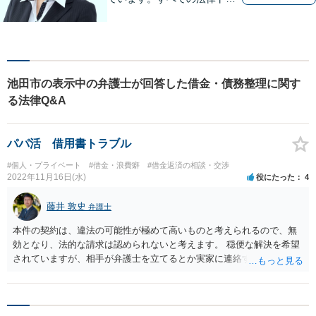
ブルに、ひとりの弁護士がオ
ールインワンでご対応しま
す。事務所名には、ご相談者
様と信頼関係を築いて紛争解
決し、解決後の人生を幸せに
池田市の表示中の弁護士が回答した借金・債務整理に関す
過ごして頂きたいと願いを込
る法律Q&A
めています。
パパ活 借用書トラブル
#個人・プライベート
#借金・浪費癖
#借金返済の相談・交渉
2022年11月16日(水)
役にたった
4
藤井 敦史
弁護士
本件の契約は、違法の可能性が極めて高いものと考えられるので、無
効となり、法的な請求は認められないと考えます。 穏便な解決を希望
されていますが、相手が弁護士を立てるとか実家に連絡するなど言っ
ている以上、今のままではそれは難しいと思いますので、できるだけ
早めに警察に相談されるか、不安であれば近くの弁護士に相談される
ことをおすすめします。 よろしくお願いいたします。