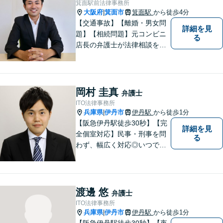
箕面駅前法律事務所
大阪府
箕面市
箕面駅
から徒歩4分
|
【交通事故】【離婚・男女問
詳細を見
題】【相続問題】元コンビニ
る
店長の弁護士が法律相談を承
ります。近所のコンビニに行
く感覚で、お気軽にご相談に
いらしてください！
岡村 圭真
弁護士
ITO法律事務所
兵庫県
伊丹市
伊丹駅
から徒歩1分
|
【阪急伊丹駅徒歩30秒】【完
詳細を見
全個室対応】民事・刑事を問
る
わず、幅広く対応◎いつでも
迅速な対応で、「救急救命医
のような弁護士」を目指しま
す。広い視野とユーモアを忘
れず、尽力してまいります。
渡邊 悠
弁護士
【メーカー法務経験あり】
ITO法律事務所
兵庫県
伊丹市
伊丹駅
から徒歩1分
|
【阪急伊丹駅徒歩30秒】【夜