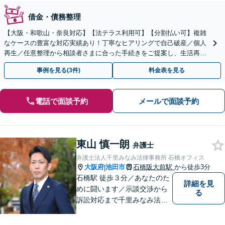
借金・債務整理
【大阪・和歌山・奈良対応】【法テラス利用可】【分割払い可】複雑
なケースの豊富な対応実績あり！丁寧なヒアリングで自己破産／個人
再生／任意整理から相談者さまに合った手続きをご提案し、生活再建
に向けて全力でサポートします【完全個室】
事例を見る(3件)
料金表を見る
電話で面談予約
メールで面談予約
東山 慎一朗
弁護士
弁護士法人千里みなみ法律事務所 石橋オフィス
大阪府
池田市
石橋阪大前駅
から徒歩3分
|
石橋駅 徒歩３分／あなたのた
詳細を見
めに闘います／示談交渉から
る
訴訟対応まで千里みなみ法律
事務所にお任せください