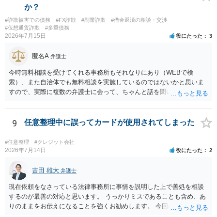
か？
#詐欺被害での債務
#FX詐欺
#副業詐欺
#借金返済の相談・交渉
#仮想通貨詐欺
#多重債務
2026年7月15日
役にたった
3
匿名A
弁護士
今時無料相談を受けてくれる事務所もそれなりにあり（WEBで検
索）、また自治体でも無料相談を実施しているのではないかと思いま
すので、実際に複数の弁護士に会って、ちゃんと話を聞いてくれる
方、高圧的ではない方に相談した方が良いでしょう。その弁護士の方
はそもそも事案を把握できていないようですので、御相談の案件につ
いては弁護士として能力不足なのかもしれません。相手にしない方が
9
任意整理中に誤ってカードが使用されてしまった
良いと思います。ただ、仮想通貨詐欺の被害回復は現実的には難しい
かもしれません。
#任意整理
#クレジット会社
2026年7月14日
役にたった
2
吉田 雄大
弁護士
現在依頼をなさっている法律事務所に事情を説明した上で善処を相談
するのが最善の対応と思います。 うっかりミスであることも含め、あ
りのままをお伝えになることを強くお勧めします。 今回のできごとだ
けで辞任に至るか否かは弁護士次第というほかありませんが、説明は