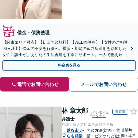
借金・債務整理
【関東エリア対応】【初回面談無料】【WEB面談可】【女性のご相談
90%以上】借金の不安を解決へ。横浜・川崎の裁判所運用を熟知した
女性弁護士が、あなたの生活再建を丁寧にサポート。一人で抱え込ま
ず、新しい人生への一歩をここから踏み出しませんか。
料金表を見る
電話でお問い合わせ
メールでお問い合わせ
林 章太郎
東京都
インタビュ
ーを見る
弁護士
弁護士法人アビエス法律事務所
営業時
越谷市
か
面談方法(対面・電
らも相談
話・ビデオなど)は
間：本日