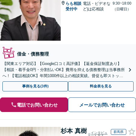
らも相談
電話・ビデオな
9:30~18:00
受付中
ど)は応相談
（日曜日）
借金・債務整理
【関東エリア対応】【Google口コミ高評価】【返金保証制度あり】
【相談・着手金0円・分割払いOK】費用を抑える債務整理は当事務所
へ！【電話相談OK】年間1000件以上の相談実績。督促も即ストッ
プ！自己破産で借金ゼロ／個人再生なら家を残せる
事例を見る(3件)
料金表を見る
電話でお問い合わせ
メールでお問い合わせ
杉本 真樹
群馬県
インタビュ