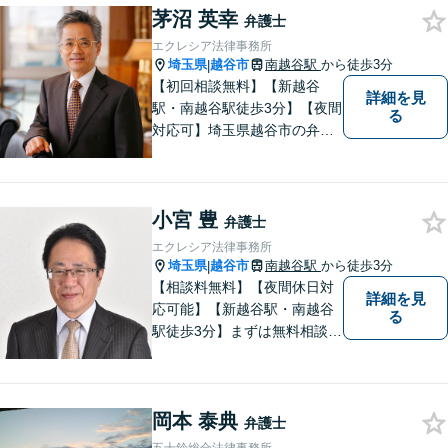
茅沼 英幸
弁護士
エクレシア法律事務所
埼玉県
越谷市
南越谷駅
から徒歩3分
|
【初回相談無料】【新越谷
詳細を見
駅・南越谷駅徒歩3分】【夜間
る
対応可】埼玉県越谷市の弁護
士です。
小宮 豊
弁護士
エクレシア法律事務所
埼玉県
越谷市
南越谷駅
から徒歩3分
|
【相談料無料】【夜間休日対
詳細を見
応可能】【新越谷駅・南越谷
る
駅徒歩3分】まずは無料相談
（離婚を除く）でじっくりと
お話をうかがいます。
岡本 泰典
弁護士