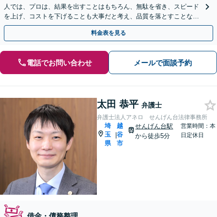
人では、プロは、結果を出すことはもちろん、無駄を省き、スピード
を上げ、コストを下げることも大事だと考え、品質を落とすことな
く、費用を可能な限り安くすることにこだわります。
料金表を見る
電話でお問い合わせ
メールで面談予約
太田 恭平
弁護士
弁護士法人アネロ せんげん台法律事務所
埼
越
せんげん台駅
営業時間：本
玉
谷
|
日定休日
から徒歩5分
県
市
借金・債務整理