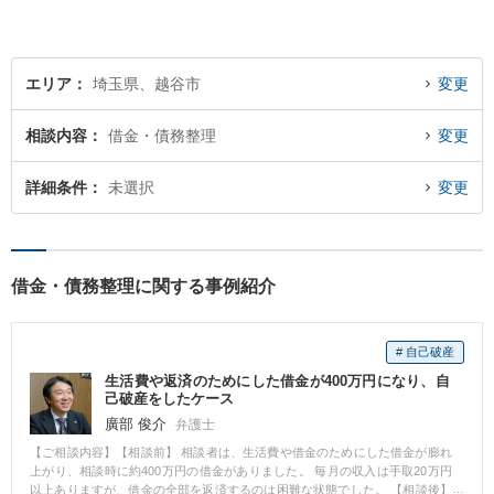
軽にご相談ください！【法テ
ラス歓迎】
エリア
埼玉県、越谷市
変更
相談内容
借金・債務整理
変更
詳細条件
未選択
変更
借金・債務整理に関する事例紹介
# 自己破産
生活費や返済のためにした借金が400万円になり、自
己破産をしたケース
廣部 俊介
弁護士
【ご相談内容】【相談前】 相談者は、生活費や借金のためにした借金が膨れ
上がり、相談時に約400万円の借金がありました。 毎月の収入は手取20万円
以上ありますが、借金の全部を返済するのは困難な状態でした。 【相談後】