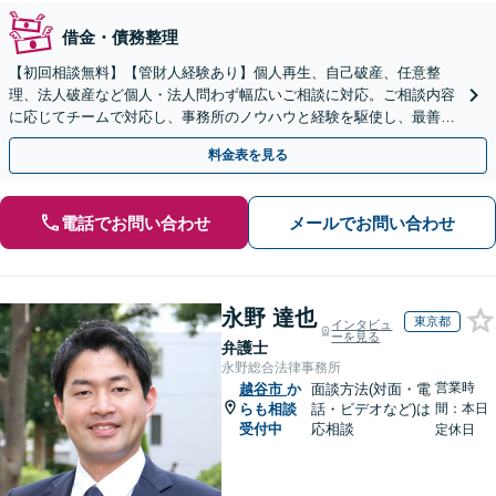
借金・債務整理
【初回相談無料】【管財人経験あり】個人再生、自己破産、任意整
理、法人破産など個人・法人問わず幅広いご相談に対応。ご相談内容
に応じてチームで対応し、事務所のノウハウと経験を駆使し、最善の
解決を目指します【法テラス利用OK】【せんげん台駅5分】
料金表を見る
電話でお問い合わせ
メールでお問い合わせ
永野 達也
東京都
インタビュ
ーを見る
弁護士
永野総合法律事務所
営業時
越谷市
か
面談方法(対面・電
らも相談
話・ビデオなど)は
間：本日
受付中
応相談
定休日