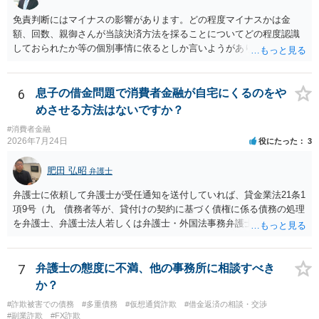
免責判断にはマイナスの影響があります。どの程度マイナスかは金
額、回数、親御さんが当該決済方法を採ることについてどの程度認識
しておられたか等の個別事情に依るとしか言いようがありません。 と
もあれ、依頼しておられる弁護士さんに直ちに具体的状況をお伝えに
なって相談し、善後策を考えることをお勧めします。
6
息子の借金問題で消費者金融が自宅にくるのをや
めさせる方法はないですか？
#消費者金融
2026年7月24日
役にたった
3
肥田 弘昭
弁護士
弁護士に依頼して弁護士が受任通知を送付していれば、貸金業法21条1
項9号（九 債務者等が、貸付けの契約に基づく債権に係る債務の処理
を弁護士、弁護士法人若しくは弁護士・外国法事務弁護士共同法人若
しくは司法書士若しくは司法書士法人（以下この号において「弁護士
等」という。）に委託し、又はその処理のため必要な裁判所における
民事事件に関する手続をとり、弁護士等又は裁判所から書面によりそ
7
弁護士の態度に不満、他の事務所に相談すべき
の旨の通知があつた場合において、正当な理由がないのに、債務者等
か？
に対し、電話をかけ、電報を送達し、若しくはファクシミリ装置を用
#詐欺被害での債務
#多重債務
#仮想通貨詐欺
#借金返済の相談・交渉
いて送信し、又は訪問する方法により、当該債務を弁済することを要
#副業詐欺
#FX詐欺