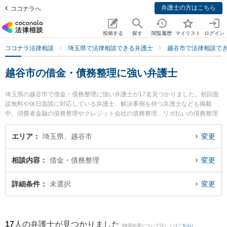
弁護士の方はこちら
ココナラへ
投稿する
探す
閲覧履歴
マイリスト
ログイン
ココナラ法律相談
埼玉県で法律相談できる弁護士
越谷市で法律相談で
越谷市の借金・債務整理に強い弁護士
埼玉県の越谷市で借金・債務整理に強い弁護士が17名見つかりました。初回面
談無料や休日面談に対応している弁護士、解決事例を持つ弁護士なども掲載
中。消費者金融の債務整理やクレジット会社の債務整理、リボ払いの債務整理
等の細かな分野での絞り込み検索もでき便利です。特に弁護士法人アネロ せ
んげん台法律事務所の廣部 俊介弁護士や中原征吾法律事務所の中原 征吾弁護
エリア
埼玉県、越谷市
変更
士、松永法律事務所の松永 翔弁護士のプロフィール情報や弁護士費用、強みな
どが注目されています。『越谷市で土日や夜間に発生した借金・債務整理のト
相談内容
借金・債務整理
変更
ラブルを今すぐに弁護士に相談したい』『借金・債務整理のトラブル解決の実
績豊富な近くの弁護士を検索したい』『初回相談無料で借金・債務整理を法律
相談できる越谷市内の弁護士に相談予約したい』などでお困りの相談者さんに
詳細条件
未選択
変更
おすすめです。
17
人の弁護士が見つかりました
(検索結果について詳しくは
こちら
)