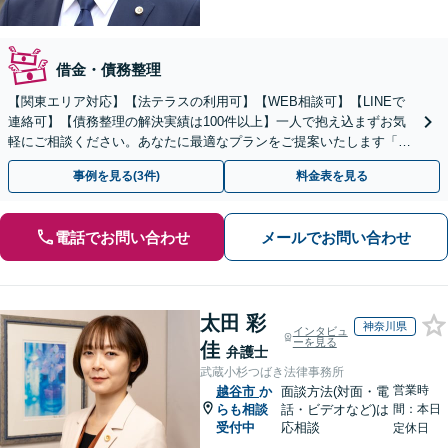
借金・債務整理
【関東エリア対応】【法テラスの利用可】【WEB相談可】【LINEで
連絡可】【債務整理の解決実績は100件以上】一人で抱え込まずお気
軽にご相談ください。あなたに最適なプランをご提案いたします「法
人破産にも強い弁護士」【休日・夜間対応】
事例を見る(3件)
料金表を見る
電話でお問い合わせ
メールでお問い合わせ
太田 彩
神奈川県
インタビュ
ーを見る
佳
弁護士
武蔵小杉つばき法律事務所
営業時
越谷市
か
面談方法(対面・電
らも相談
話・ビデオなど)は
間：本日
受付中
応相談
定休日