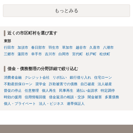
もっとみる
近くの市区町村を選び直す
東部
行田市
加須市
春日部市
羽生市
草加市
越谷市
久喜市
八潮市
三郷市
蓮田市
幸手市
吉川市
白岡市
宮代町
杉戸町
松伏町
借金・債務整理の分野詳細で絞り込む
消費者金融
クレジット会社
リボ払い
銀行借り入れ
住宅ローン
不動産担保ローン
奨学金
詐欺被害での債務
自己破産
法人破産
督促の停止
任意整理
個人再生
民事再生
過払い金請求
特定調停
時効の援用
信用情報回復
借金返済の相談・交渉
闇金被害
多重債務
個人・プライベート
法人・ビジネス
連帯保証人