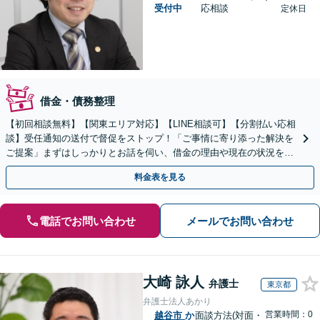
受付中
応相談
定休日
借金・債務整理
【初回相談無料】【関東エリア対応】【LINE相談可】【分割払い応相
談】受任通知の送付で督促をストップ！「ご事情に寄り添った解決を
ご提案」まずはしっかりとお話を伺い、借金の理由や現在の状況を丁
寧にお聞きするので、ぜひお気軽にご相談ください。
料金表を見る
電話でお問い合わせ
メールでお問い合わせ
大崎 詠人
弁護士
東京都
弁護士法人あかり
営業時間：0
越谷市
か
面談方法(対面・