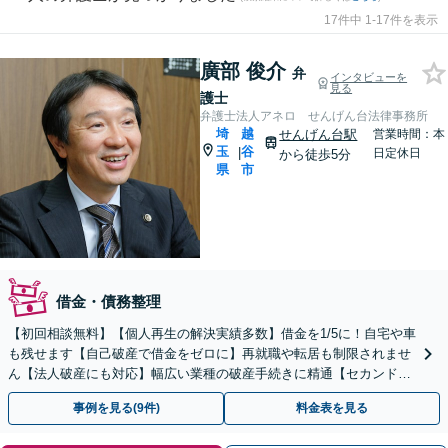
17件中 1-17件を表示
廣部 俊介
弁
インタビューを
見る
護士
弁護士法人アネロ せんげん台法律事務所
埼
越
せんげん台駅
営業時間：本
玉
谷
|
日定休日
から徒歩5分
県
市
借金・債務整理
【初回相談無料】【個人再生の解決実績多数】借金を1/5に！自宅や車
も残せます【自己破産で借金をゼロに】再就職や転居も制限されませ
ん【法人破産にも対応】幅広い業種の破産手続きに精通【セカンドオ
ピニオン可】【せんげん台駅徒歩5分】
事例を見る(9件)
料金表を見る