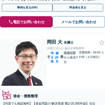
談可】【新越谷駅2分】
事例を見る(8件)
料金表を見る
電話でお問い合わせ
メールでお問い合わせ
岡田 大
弁護士
弁護士法人心 越谷法律事務所
南越谷駅
営業時間：09:00~1
埼
越
8:00（土日祝日）
玉
谷
から徒歩3
|
県
市
分
借金・債務整理
【何度でも相談無料】【借金問題の“解決実績”累計20,000件超】当法