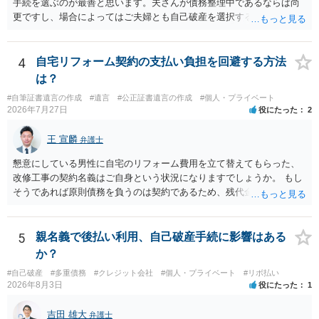
手続を選ぶのが最善と思います。夫さんが債務整理中であるならば尚
更ですし、場合によってはご夫婦とも自己破産を選択する方法もある
と思います。
4
自宅リフォーム契約の支払い負担を回避する方法
は？
#自筆証書遺言の作成
#遺言
#公正証書遺言の作成
#個人・プライベート
2026年7月27日
役にたった
2
王 宣麟
弁護士
懇意にしている男性に自宅のリフォーム費用を立て替えてもらった、
改修工事の契約名義はご自身という状況になりますでしょうか。 もし
そうであれば原則債務を負うのは契約であるため、残代金を捻出して
もらうよう約束した男性に支払いをお願いするしかないように思われ
ます。 入籍した場合でも、原則契約者が単独で全ての債務を負うこと
には変わりがありません。 なかなか対応に難しい案件であり、公開の
5
親名義で後払い利用、自己破産手続に影響はある
場でアドバイスを行うのも限界があるように思われますので、資料等
か？
を持参のうえ個別に弁護士に相談されることをお勧めします。
#自己破産
#多重債務
#クレジット会社
#個人・プライベート
#リボ払い
2026年8月3日
役にたった
1
吉田 雄大
弁護士