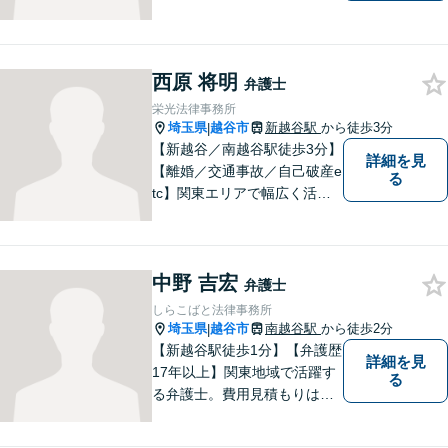
西原 将明
弁護士
栄光法律事務所
埼玉県
越谷市
新越谷駅
から徒歩3分
|
【新越谷／南越谷駅徒歩3分】
詳細を見
【離婚／交通事故／自己破産e
る
tc】関東エリアで幅広く活躍
する弁護士。依頼者様に寄り
添い、納得のいく解決を目指
します。完全個室／バリアフ
中野 吉宏
リーで安心して相談いただけ
弁護士
ます。お気軽にご相談くださ
しらこばと法律事務所
い。
埼玉県
越谷市
南越谷駅
から徒歩2分
|
【新越谷駅徒歩1分】【弁護歴
詳細を見
17年以上】関東地域で活躍す
る
る弁護士。費用見積もりは無
料です！交通事故／離婚問題
／遺産相続など、お困りごと