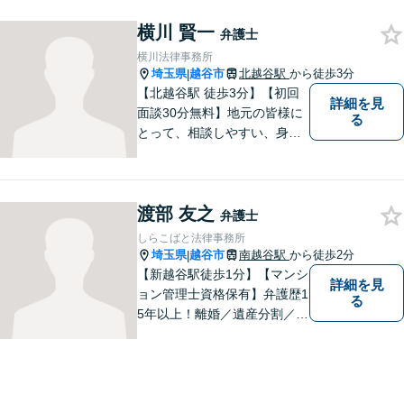
はなんでもご相談ください！
横川 賢一
最短で納得の解決へと導ける
弁護士
よう尽力いたします。【駐車
横川法律事務所
場近く】
埼玉県
越谷市
北越谷駅
から徒歩3分
|
【北越谷駅 徒歩3分】【初回
詳細を見
面談30分無料】地元の皆様に
る
とって、相談しやすい、身近
な法律事務所を目指しており
ます。法律問題でお悩みの
方、弁護士にこんなこと相談
渡部 友之
してよいのかと迷っている
弁護士
方、ぜひ一度ご相談くださ
しらこばと法律事務所
い。
埼玉県
越谷市
南越谷駅
から徒歩2分
|
【新越谷駅徒歩1分】【マンシ
詳細を見
ョン管理士資格保有】弁護歴1
る
5年以上！離婚／遺産分割／刑
事事件で多数の実績あり！一
人でも多くの方に感謝してい
ただけるよう、誠心誠意取り
組みます。お困りごとはお気