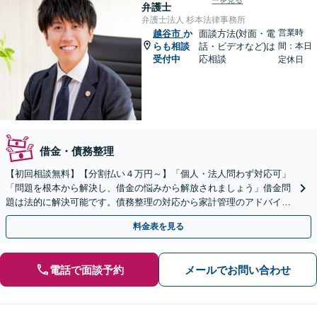
ーを見る
弁護士
弁護士法人 杉本法律事務所
営業時
越谷市
か
面談方法(対面・電
らも相談
話・ビデオなど)は
間：本日
受付中
応相談
定休日
借金・債務整理
【初回相談無料】【分割払い４万円～】「個人・法人問わず対応可」
「問題を根本から解決し、借金の悩みから解放されましょう」借金問
題は法的に解決可能です。債務整理の対応から家計管理のアドバイス
まで一貫してサポ―ト【休日・夜間相談可】
料金表を見る
電話で面談予約
メールでお問い合わせ