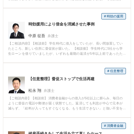
依頼を受けてから5ヶ月後に裁判所に破産申立ての手続をして、無事に破産が
認められました。 【コメント】 収入が一定程度あっても,借金が数百万円にな
ってしまうと全部を支払うのは相当困難です。 経済的に1からやり直すために
# 時効の援用
は自己破産手続をした方が良い場合が多いです。 通常は半年から1年以内に破
時効援用により借金を消滅させた事例
産手続を終えることができます。
中原 征吾
弁護士
【ご相談内容】【相談前】 学生時代に借入をしていたが、長い間放置してい
たところ、新しい住所に督促状が届いた。 【相談後】 学生時代に5社から学
生ローンを借りていましたが、いずれも最期の返済が5年以上前であったた
め、直ちに時効援用を行いました。 【コメント】 長い間返済せず放置してい
たところ、突如債権者から督促状や訴訟提起により、慌ててご相談に来られ
た方は少なくありません。消費者金融からの借入れは最後の返済から5年で時
# 任意整理
効となりますので、長期間、支払を滞納している方は一度ご相談いただけれ
【任意整理】督促ストップで生活再建
ばと思います。この時、業者の「少しで良いから支払って欲しい」という言
葉に惑わされてはいけません。たとえわずかでも支払ってしまうと時効が認
められないこともありますので、先にご相談ください。 また、業者からの連
松永 翔
弁護士
絡はないけれども、昔の借金が気になるという方もお気軽にご相談くださ
【ご相談内容】【相談前】 消費者金融からの借入が5社以上に膨らみ、毎日の
い。
ように督促の電話や郵便が届く状態でした。返済しても利息が中心で元本が
減らず、「給料が入ってもすぐなくなる、もう生活できない」と強い不安を
抱えていました。精神的にも疲れ果て、仕事に集中できない状態でした。
【相談後】 弁護士が受任通知を各社に送付したことで、即日督促が完全にス
トップ。依頼者さまはまず精神的な安堵を得られました。その後、任意整理
# 消費者金融
により将来利息をカットし、残債務を5年で完済できる現実的な返済プランを
破産手続きをして生活を立て直したケース
作成。月々の返済額は半分以下に抑えられ、生活費も確保できるようになり