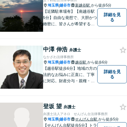
五十鈴総合法律事務所
埼玉県
越谷市
新越谷駅
から徒歩5分
|
【近隣駐車場有】【南越谷駅
詳細を見
5分】自由な発想で、大胆かつ
る
緻密に、皆さんが希望する結
果に向けた、解決への道筋を
立てます。事件は病気と同じ
で、放置するほど解決が難し
中澤 伸浩
くなります。 お早めにご相談
弁護士
ください。
なかざわ法律事務所
埼玉県
越谷市
越谷駅
から徒歩6分
|
【越谷駅徒歩6分】地域の方の
詳細を見
法的なお悩みに正直に、丁寧
る
に対応。財産分与・親権・養
育費・不倫/不貞の慰謝料・個
人/会社/事業の借金・交通事故
の慰謝料/損賠賠償請求など身
登坂 望
近なお困りごとはお気軽にご
弁護士
相談ください。
弁護士法人アネロ せんげん台法律事務所
埼玉県
越谷市
せんげん台駅
から徒歩5分
|
【せんげん台駅徒歩5分】トラ