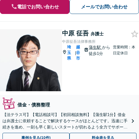
電話でお問い合わせ
メールでお問い合わせ
中原 征吾
弁護士
中原征吾法律事務所
埼
越
蒲生駅
から
営業時間：本
玉
谷
|
日定休日
徒歩1分
県
市
借金・債務整理
【法テラス可】【電話相談可】【初回相談無料】【蒲生駅1分】借金
は弁護士に依頼することで解決するケースがほとんどです。迅速に手
続きを進め、一刻も早く新しいスタートが切れるよう全力でサポート
いたします【休日・夜間面談可能】
事例を見る(10件)
料金表を見る