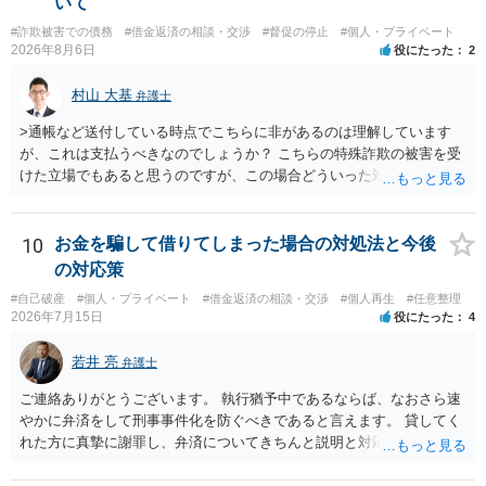
いて
#詐欺被害での債務
#借金返済の相談・交渉
#督促の停止
#個人・プライベート
2026年8月6日
役にたった
2
村山 大基
弁護士
>通帳など送付している時点でこちらに非があるのは理解しています
が、これは支払うべきなのでしょうか？ こちらの特殊詐欺の被害を受
けた立場でもあると思うのですが、この場合どういった対処が必要で
しょうか？ →依頼するかどうかは別にして、弁護士に相談に行った方
がいいとは思います。 そもそも、特殊詐欺関係なく旦那さんの行為
は法に触れる可能性もあります。 ＞100万を支払わず穏便に和解する
10
お金を騙して借りてしまった場合の対処法と今後
ことは可能でしょうか？ →一般的には難しいです。相談者さんも１０
の対応策
０万円の被害を受けたとして、１円も払わないで和解したいと言われ
#自己破産
#個人・プライベート
#借金返済の相談・交渉
#個人再生
#任意整理
たら、 できるだけ重い刑罰を与えて欲しい、と思われるのではない
2026年7月15日
役にたった
4
でしょうか。 ＞弁護士さんに入ってもらうことで支払額が下がること
はありますか？ そこはあり得ます、ただ、弁護士費用かけるならその
若井 亮
弁護士
分賠償に回すことも考えられるので、 兼ね合いは考えてみましょう。
ご連絡ありがとうございます。 執行猶予中であるならば、なおさら速
やかに弁済をして刑事事件化を防ぐべきであると言えます。 貸してく
れた方に真摯に謝罪し、弁済についてきちんと説明と対応を行ってい
くことに尽きるかと思います。