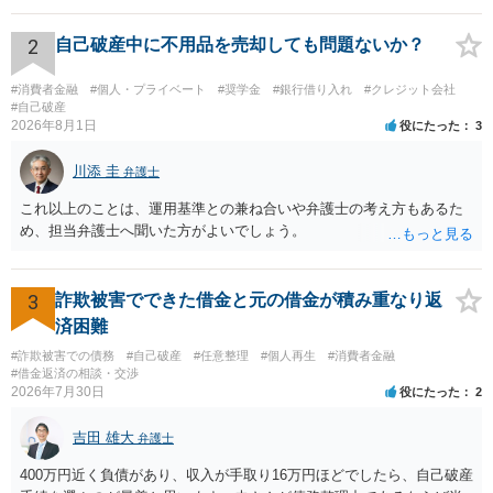
2
自己破産中に不用品を売却しても問題ないか？
#消費者金融
#個人・プライベート
#奨学金
#銀行借り入れ
#クレジット会社
#自己破産
2026年8月1日
役にたった
3
川添 圭
弁護士
これ以上のことは、運用基準との兼ね合いや弁護士の考え方もあるた
め、担当弁護士へ聞いた方がよいでしょう。
3
詐欺被害でできた借金と元の借金が積み重なり返
済困難
#詐欺被害での債務
#自己破産
#任意整理
#個人再生
#消費者金融
#借金返済の相談・交渉
2026年7月30日
役にたった
2
吉田 雄大
弁護士
400万円近く負債があり、収入が手取り16万円ほどでしたら、自己破産