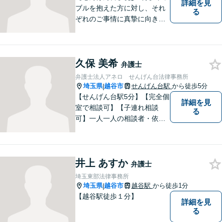
詳細を見
ブルを抱えた方に対し、それ
る
ぞれのご事情に真摯に向き合
い、一つ一つの事件に対して
誠実に対応してまいります。
離婚、相続、交通事故、借
久保 美希
金、 労働、企業法務など、多
弁護士
岐に渡る分野に精通していま
弁護士法人アネロ せんげん台法律事務所
す。お困りごとはお気軽にご
埼玉県
越谷市
せんげん台駅
から徒歩5分
|
連絡ください。
【せんげん台駅5分】【完全個
詳細を見
室で相談可】【子連れ相談
る
可】一人一人の相談者・依頼
者に真摯に向き合うことを大
切にしています。相談にお越
しくださった方々のお悩みを
井上 あすか
適切かつ速やかに解決いたし
弁護士
ます。 お気軽にご相談くださ
埼玉東部法律事務所
い。
埼玉県
越谷市
越谷駅
から徒歩1分
|
【越谷駅徒歩１分】
詳細を見
る