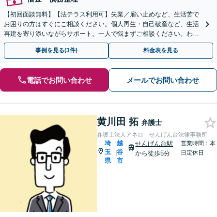
【初回面談無料】【法テラス利用可】失業／雇い止めなど、生活苦で
お困りの方はすぐにご相談ください。個人再生・自己破産など、生活
再建を寄り添いながらサポート。一人で悩まずご相談ください。わか
りやすい説明を心がけます【せんげん台駅から徒歩5分】
事例を見る(3件)
料金表を見る
電話でお問い合わせ
メールでお問い合わせ
黄川田 拓
弁護士
弁護士法人アネロ せんげん台法律事務所
埼
越
せんげん台駅
営業時間：本
玉
谷
|
日定休日
から徒歩5分
県
市