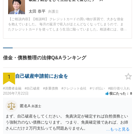
ました。 【弁護士のコメント】 借金問題では「督促から解放されること」が
第一歩です。任意整理は収入がある方にとって大変有効な手段で、依頼者さ
太田 恭平
弁護士
まも落ち着いた環境で生活を立て直すことができました。
【ご相談内容】【相談時】 クレジットカードの買い物が原因で、大きな借金
を抱えていました。 毎月の返済で収入がほとんどなくなってしまうので、ま
たクレジットカードを使ってしまう生活に陥っていました。相談者には、借
金額が大きくなった原因にはっきりとした心当たりがありませんでした。
【相談後】 クレジットカード業者から開示されたカードの使用履歴を見て
も、これといった大きな買い物をした記録は見当たりませんでしたが、細々
と無駄遣いと思われる支出がありました。 相談時の相談者の収入では分割返
済は困難だったため、破産手続きをすることにしました。 【コメント】 相談
借金・債務整理の法律Q&Aランキング
者は、過去にたくさん給与をもらっていたためか、クレジットカードの利用
可能額の上限が高くなっていました。 給与が下がった後も過去の生活と同じ
ように買い物を続けたことで、負債の額が膨らんだようです。 破産に向けて
1
準備を始めると、カードの引き落としが止まります。持っているクレジット
自己破産申請前にお金を
カードも使えなくなります。 二度と借金で苦しい思いをしないよう、破産手
続きをきっかけに、家計簿をつけて支出を厳しく見直して生活再建をしても
#消費者金融
#自己破産
#多重債務
#クレジット会社
#リボ払い
#銀行借り入れ
らいました。
2026年7月22日
役にたった
8
匿名A
弁護士
まず、自己破産をしてください。 免責決定が確定すれば自然債務とい
う強制力のない債務になります。 つまり、免責確定後であれば、お姉
さんにだけ２万円支払っても問題ありません。