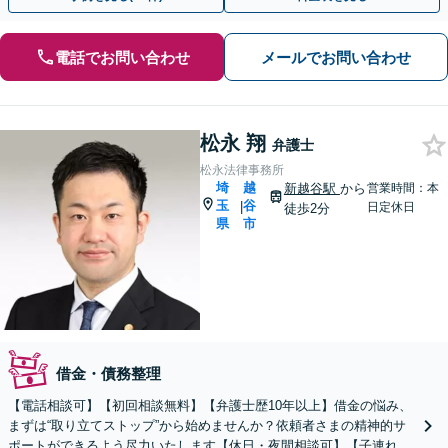
電話でお問い合わせ
メールでお問い合わせ
松永 翔
弁護士
松永法律事務所
埼
越
新越谷駅
から
営業時間：本
玉
谷
|
日定休日
徒歩2分
県
市
借金・債務整理
【電話相談可】【初回相談無料】【弁護士歴10年以上】借金の悩み、
まずは“取り立てストップ”から始めませんか？依頼者さまの精神的サ
ポートができるよう尽力いたします【休日・夜間相談可】【子連れ相