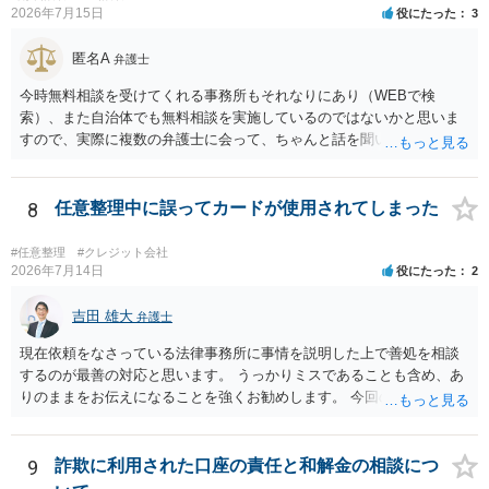
求し、これに対し債務者等から直接要求しないよう求められたにもか
2026年7月15日
役にたった
3
かわらず、更にこれらの方法で当該債務を弁済することを要求するこ
と。）に違反しています。監督官庁に行政処分を求める、裁判所に仮
匿名A
弁護士
処分申請、不退去罪が成立すれば警察に通報などの対応が考えられま
す。ご参考にしてください。
今時無料相談を受けてくれる事務所もそれなりにあり（WEBで検
索）、また自治体でも無料相談を実施しているのではないかと思いま
すので、実際に複数の弁護士に会って、ちゃんと話を聞いてくれる
方、高圧的ではない方に相談した方が良いでしょう。その弁護士の方
はそもそも事案を把握できていないようですので、御相談の案件につ
いては弁護士として能力不足なのかもしれません。相手にしない方が
8
任意整理中に誤ってカードが使用されてしまった
良いと思います。ただ、仮想通貨詐欺の被害回復は現実的には難しい
かもしれません。
#任意整理
#クレジット会社
2026年7月14日
役にたった
2
吉田 雄大
弁護士
現在依頼をなさっている法律事務所に事情を説明した上で善処を相談
するのが最善の対応と思います。 うっかりミスであることも含め、あ
りのままをお伝えになることを強くお勧めします。 今回のできごとだ
けで辞任に至るか否かは弁護士次第というほかありませんが、説明は
早ければ早いほどいいのは間違いありません。 ご健闘をお祈りいたし
ます。
9
詐欺に利用された口座の責任と和解金の相談につ