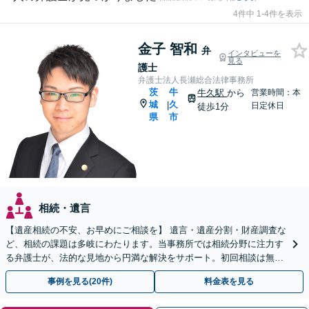
4件中 1-4件を表示
金子 智和
弁
インタビューを
見る
護士
弁護士法人長瀬総合法律事務所
茨
牛
牛久駅
から
営業時間：本
城
久
|
日定休日
徒歩1分
県
市
相続・遺言
【遺産相続の不安、お早めにご相談を】 遺言・遺産分割・財産調査な
ど、相続の課題は多岐にわたります。当事務所では相続分野に注力す
る弁護士が、法的な見地から円満な解決をサポート。初回相談は無料
（予約制）です。まずは現状の整理から始めませんか？
事例を見る(20件)
料金表を見る