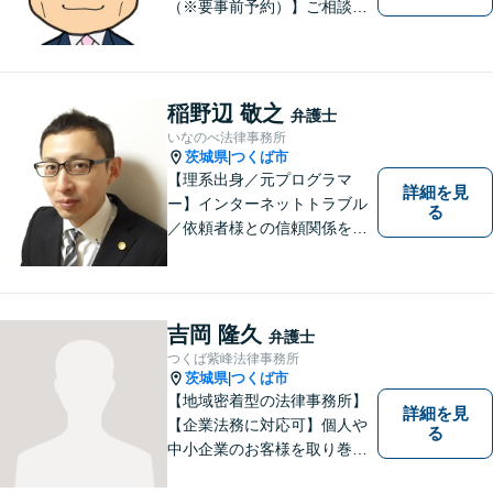
（※要事前予約）】ご相談、
ご依頼をいただいた方が、次
の一歩を踏み出せるアドバイ
スを心がけています。お気軽
にお問合せください。
稲野辺 敬之
弁護士
いなのべ法律事務所
茨城県
つくば市
|
【理系出身／元プログラマ
詳細を見
ー】インターネットトラブル
る
／依頼者様との信頼関係を第
一に、紛争解決をはかりま
す。【事前予約で夜間対応
可】
吉岡 隆久
弁護士
つくば紫峰法律事務所
茨城県
つくば市
|
【地域密着型の法律事務所】
詳細を見
【企業法務に対応可】個人や
る
中小企業のお客様を取り巻く
法的紛争を解決し、予防する