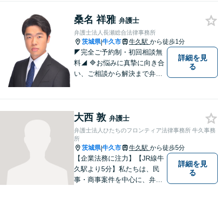
終わらせるために安心の第一
桑名 祥雅
歩を踏み出しましょう。お気
弁護士
軽にお問い合わせください。
弁護士法人長瀬総合法律事務所
茨城県
牛久市
牛久駅
から徒歩1分
|
◤完全ご予約制・初回相談無
詳細を見
料◢ 🔷お悩みに真摯に向き合
る
い、ご相談から解決まで弁護
士がサポートいたします。迅
速対応・誠実さと経験で支え
ます。🔷不安な日々を終わら
大西 敦
せるために安心の第一歩を踏
弁護士
み出しましょう。お気軽にお
弁護士法人ひたちのフロンティア法律事務所 牛久事務
問い合わせください。
所
茨城県
牛久市
牛久駅
から徒歩5分
|
【企業法務に注力】【JR線牛
詳細を見
久駅より5分】私たちは、民
る
事・商事案件を中心に、弁護
士活動に取り組んでおりま
す。特に、企業法務について
は法律資料を迅速に用いた、