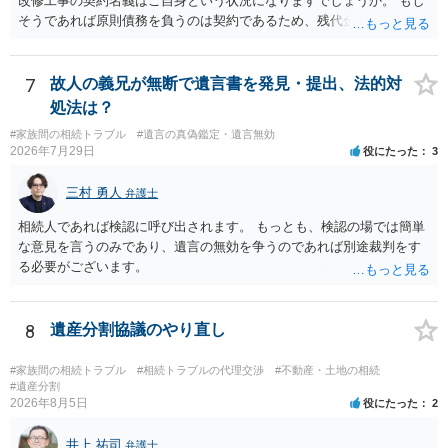
改修工事の契約名義はご自身という状況になりますでしょうか。 もし
そうであれば原則債務を負うのは契約であるため、残代金を捻出して
もらうよう約束した男性に支払いをお願いするしかないように思われ
ます。 入籍した場合でも、原則契約者が単独で全ての債務を負うこと
には変わりがありません。 なかなか対応に難しい案件であり、公開の
7
故人の義兄が無断で遺言書を発見・提出、法的対
場でアドバイスを行うのも限界があるように思われますので、資料等
処法は？
を持参のうえ個別に弁護士に相談されることをお勧めします。
#家族間の相続トラブル
#遺言の真偽鑑定・遺言無効
2026年7月29日
役にたった
3
三村 勇人
弁護士
相続人であれば検認に呼び出されます。 もっとも、検認の場では簡単
な意見を言うのみであり、遺言の無効を争うのであれば別途裁判をす
る必要がございます。
8
遺産分割協議のやり直し
#家族間の相続トラブル
#相続トラブルの代理交渉
#不動産・土地の相続
#遺産分割
2026年8月5日
役にたった
2
井上 祐司
弁護士