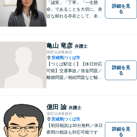
「誠実」「丁寧」「一生懸
詳細を見
命」であることを大切に、身
る
近な頼れる存在として、未来
を切り拓くあなたを全力でサ
ポートします！
亀山 竜彦
弁護士
岡野法律事務所
茨城県
つくば市
|
【つくば駅近く】【休日対応
詳細を見
可能】交通事故／借金問題／
る
離婚問題／相続問題など幅広
い分野に対応可能。法律的な
解決だけでなく、 一緒に悩
み、考え、依頼者様の希望を
実現するために精一杯努力い
億田 諭
弁護士
たします。お気軽にご相談く
億田法律事務所
ださい。
茨城県
つくば市
|
【初回相談は30分無料／休日
詳細を見
夜間の相談も対応可能です
る