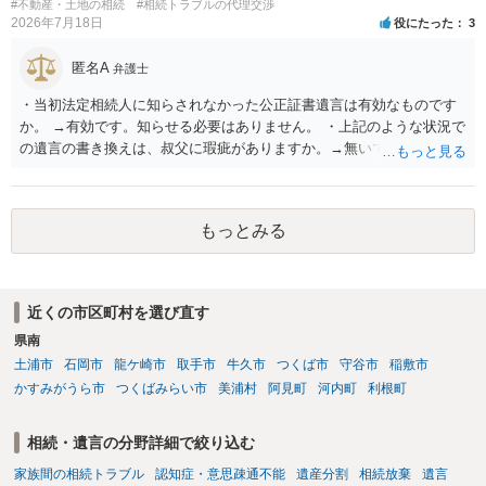
#不動産・土地の相続
#相続トラブルの代理交渉
2026年7月18日
役にたった
3
匿名A
弁護士
・当初法定相続人に知らされなかった公正証書遺言は有効なものです
か。 →有効です。知らせる必要はありません。 ・上記のような状況で
の遺言の書き換えは、叔父に瑕疵がありますか。→無いです。 ・分割
する場合の比率は、現状で、客観的に見てどの程度が妥当と考えられ
ますか。 →本人が自由に決められますので、どこが妥当とは言えない
です。客観的な基準もありません。 ・できれば穏やかに、分割を拒否
もっとみる
することはできますか。 →分割を拒否するということは、遺産はいら
ないということでしょうか。遺言で、受取を指定されててもいらない
と拒否することはできます。理由を説明する必要はありません。
近くの市区町村を選び直す
県南
土浦市
石岡市
龍ケ崎市
取手市
牛久市
つくば市
守谷市
稲敷市
かすみがうら市
つくばみらい市
美浦村
阿見町
河内町
利根町
相続・遺言の分野詳細で絞り込む
家族間の相続トラブル
認知症・意思疎通不能
遺産分割
相続放棄
遺言