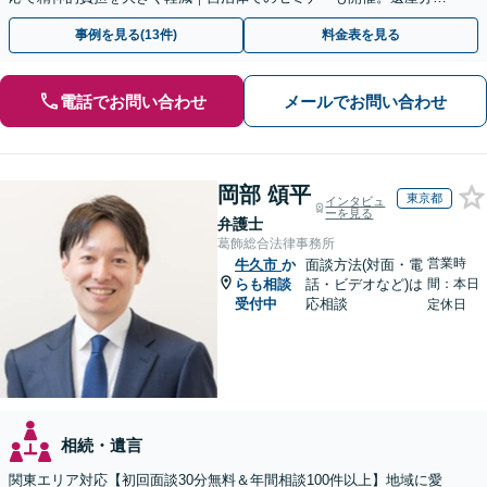
割・放棄などまずはお気軽にご相談ください【通知税理士】
事例を見る(13件)
料金表を見る
電話でお問い合わせ
メールでお問い合わせ
岡部 頌平
東京都
インタビュ
ーを見る
弁護士
葛飾総合法律事務所
営業時
牛久市
か
面談方法(対面・電
らも相談
話・ビデオなど)は
間：本日
受付中
応相談
定休日
相続・遺言
関東エリア対応【初回面談30分無料＆年間相談100件以上】地域に愛