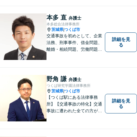
ためのお手伝いをしておりま
す。また、相続分野では相続
人38名の案件の対応経験がご
本多 直
弁護士
ざいます。ぜひ、お気軽にご
本多総合法律事務所
相談ください。
茨城県
つくば市
|
交通事故を初めとして、企業
詳細を見
法務、刑事事件、借金問題、
る
離婚・相続問題、労働問題そ
の他幅広い事件に対応してお
ります。 皆様にとって最良の
結果をご提供できるよう、誠
実・迅速・丁寧な事件処理を
野角 謙
弁護士
心掛けています。
つくば研究学園法律事務所
茨城県
つくば市
|
【つくば駅にある法律事務
詳細を見
所】【交通事故の特化】交通
る
事故に遭われた全ての方が適
切な補償を受けられるよう、
弁護士として全力でサポート
させていただきます。コミュ