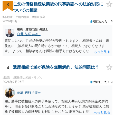
3
亡父の債務相続放棄後の民事訴訟への法的対応に
見積もりをとって）、一番安いところでやってもらうことに決めれ
ば、キューちゃんママさんの御希望をかなえることができるのではな
ついての相談
いでしょうか。 あるいは相続放棄であれば御自分でできなくもないと
#不動産・土地の相続
#相続放棄
は思います。その場合、かかるのは戸籍等の取得費用と印紙代だけと
2026年8月3日
役にたった
3
なります。家庭裁判所のサイトから用紙を取得すると共に必要な書類
相続・遺言に強い弁護士
を確認し、印紙と共に家庭裁判所に提出して相続放棄申述受理通知書
白井 弘昭
弁護士
を待つという流れになります。
質問１について 相続放棄の申述が受理されますと、相談者さんは、遡
及的に（被相続人の死亡時にさかのぼって）相続人ではなくなりま
す。 よって、相談者さんは訴訟の相手方にはならなくなるので（明け
渡し請求の対象ではなくなるので）請求棄却となります。 相続放棄受
理証明を家庭裁判所で取得し、コピーを答弁書に添えて裁判所に提出
してください。 質問２について 請求棄却を求める答弁書を提出すれ
4
遺産相続で弟が保険を無断解約、法的問題は？
ば、第１回期日は出席する必要がありません。その日は差支え（用事
があり出席できない）との記載で十分です。 質問３について 弁護士で
#協議
#家族間の相続トラブル
はないので、ｍｉｎｔｓでの提出の必要は無いと思います。郵送（期
2026年7月26日
役にたった
3
限までに届けばよい）で十分です。 詳細は、書面記載の裁判所書記官
にお問い合わせください。 以上、ご参考まで。
高島 秀行
弁護士
弟が勝手に被相続人の判子を使って、相続人共有状態の保険金の解約
をし、現金を受け取ることは合法なのでしょうか？ 弟が被相続人に無
断で被相続人の保険契約を解約したことは 刑事的にも犯罪となる可能