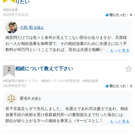
りたい
能になります。 本件では,相続分の譲渡に成功した結果,法定相続分以上の遺産
を取得することができたケースといえます ※守秘義務の観点から、事例の一
#相続放棄
部を修正しています。 ※事務所として対応いたしました。
2026年7月31日
役にたった
6
小杉 和
弁護士
御質問だけでは色々と条件が見えてこない部分がありますが、旦那様
お一人が相続放棄を御希望で、その相続放棄のために弁護士に払う手
数料が40万円ということであれば、現在は弁護士報酬が自由化されて
いるとはいえ、相当高額という印象です。私のところではその4分の1
です。 ただ、弁護士に払う手数料とは別に戸籍の用意に一定の実費が
かかることになりますので、その費用も支払うべきものとして頭に置
2
相続について教えて下さい
いておいてください。 話を元に戻して、弁護士に対する手数料です
が、旦那様の収入や財産にもよりますが、法テラスに御連絡なさって
#家族間の相続トラブル
#相続トラブルの代理交渉
#相続放棄
弁護士との相談を予約して受任してもらうのが一番安上がりでしょ
2026年8月7日
役にたった
2
う。数万円でやってくれるはずです。 ただ、法テラスは予約が取りづ
らい（希望者が多く予約できてもしばらく先になる）ようですので、
匿名A
弁護士
比較的短い熟慮期間のことを考えると、来週早々すぐにでも御連絡す
若干言葉足らずで失礼しました。 弁護士であれ司法書士であれ、相続
る方が良いでしょう。 もし法テラスが御利用になれない、あるいは時
放棄手続の依頼を受け家庭裁判所への書類提出まで行った場合には、
間がない等であれば、相続を取扱分野としている弁護士を適宜探し
順位が繰り上がる方への連絡を事実上（サービスとして）行うことは
（WEB等で）、問い合わせてみることです。相続を扱う弁護士でも相
あります。その「連絡」だけを弁護士が業務としてお受けすることは
続放棄は比較的安価な手数料でのお仕事になるのであまり前向きに受
できない、という意味でした。
けてくれないところもあるようです。 複数の法律事務所に聞いて（相