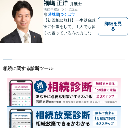
ニケーションを大切にし、最
福嶋 正洋
弁護士
善の解決へと導きます。
法律事務所つくばコム
茨城県
つくば市
|
【初回相談無料】一生懸命誠
詳細を見
実に仕事をして、１人でも多
る
くの困っている方の力にな
り、依頼者から感謝されるよ
うな弁護士像を理想としてき
ました。弁護士に相談すべき
事案かどうかも含め、私が親
切・丁寧にご対応致します。
相続に関する診断ツール
ぜひご相談ください。