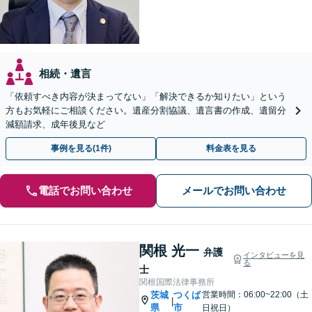
相続・遺言
「依頼すべき内容が決まってない」「解決できるか知りたい」という
方もお気軽にご相談ください。遺産分割協議、遺言書の作成、遺留分
減額請求、成年後見など
事例を見る(1件)
料金表を見る
電話でお問い合わせ
メールでお問い合わせ
関根 光一
弁護
インタビューを見
る
士
関根国際法律事務所
茨城
つくば
営業時間：06:00~22:00（土
|
県
市
日祝日）