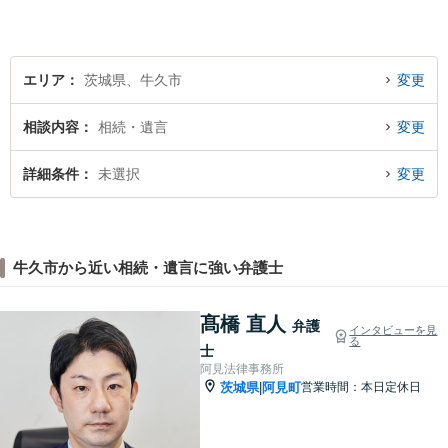
的確なアプローチで活動に取
り組んでおります。是非、お
気軽にご相談ください。
エリア
茨城県、牛久市
変更
相談内容
相続・遺言
変更
詳細条件
未選択
変更
牛久市から近い相続・遺言に強い弁護士
髙橋 直人
弁護
インタビューを見
る
士
阿見法律事務所
茨城県
阿見町
営業時間：本日定休日
|