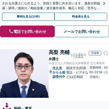
される弁護士になれるよう、皆様と真摯に向き合います。遺産分割協
議・調停／遺留分／相続放棄／遺言書作成等、幅広く対応。苦手な親
族との交渉や書面作成等も◎【分かりやすい費用体系】
事例を見る(10件)
料金表を見る
電話でお問い合わせ
メールでお問い合わせ
髙梨 亮輔
茨城県
インタビュ
ーを見る
弁護士
弁護士法人片岡総合法律事務所 日立事務所
営業時間：00:
牛久市
面談方法(対面・
からも相
電話・ビデオな
00~23:59（土
談受付中
ど)は応相談
日祝日）
相続・遺言