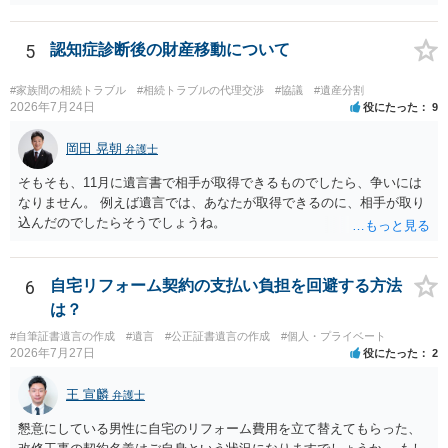
性があり、民事的には無効だと思います。 保険会社で解約の際に提出
された書類のコピーを取得して、弁護士に面談で詳しい事情を話して
相談 されたら良いと思います。
5
認知症診断後の財産移動について
#家族間の相続トラブル
#相続トラブルの代理交渉
#協議
#遺産分割
2026年7月24日
役にたった
9
岡田 晃朝
弁護士
そもそも、11月に遺言書で相手が取得できるものでしたら、争いには
なりません。 例えば遺言では、あなたが取得できるのに、相手が取り
込んだのでしたらそうでしょうね。
6
自宅リフォーム契約の支払い負担を回避する方法
は？
#自筆証書遺言の作成
#遺言
#公正証書遺言の作成
#個人・プライベート
2026年7月27日
役にたった
2
王 宣麟
弁護士
懇意にしている男性に自宅のリフォーム費用を立て替えてもらった、