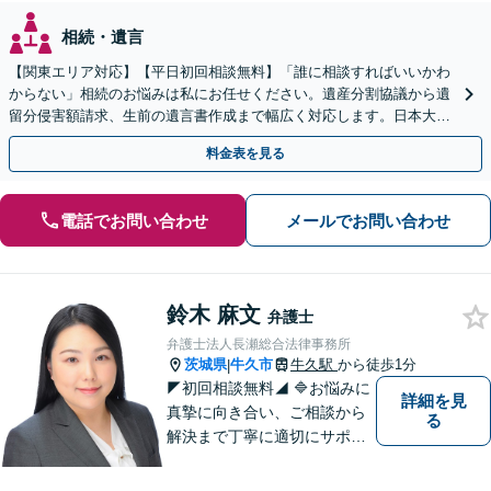
相続・遺言
【関東エリア対応】【平日初回相談無料】「誰に相談すればいいかわ
からない」相続のお悩みは私にお任せください。遺産分割協議から遺
留分侵害額請求、生前の遺言書作成まで幅広く対応します。日本大通
り駅直結でアクセス良好。
料金表を見る
電話でお問い合わせ
メールでお問い合わせ
鈴木 麻文
弁護士
弁護士法人長瀬総合法律事務所
茨城県
牛久市
牛久駅
から徒歩1分
|
◤初回相談無料◢ 🔷お悩みに
詳細を見
真摯に向き合い、ご相談から
る
解決まで丁寧に適切にサポー
トいたします。誠実さと経験
で支えます。🔷不安な日々を