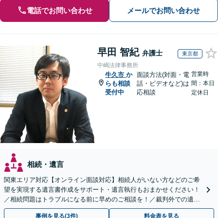
電話でお問い合わせ
メールでお問い合わせ
早田 智紀
弁護士
東京都
中嶋法律事務所
営業時
牛久市
か
面談方法(対面・電
らも相談
話・ビデオなど)は
間：本日
受付中
応相談
定休日
相続・遺言
関東エリア対応【オンライン面談対応】相続人がいない方などのご希
望を実現する遺言書作成をサポート・遺言執行もおまかせください！
／相続問題はトラブルになる前に早めのご相談を！／裁判外での遺産
分割協議の経験多数【完全個室】
事例を見る(3件)
料金表を見る