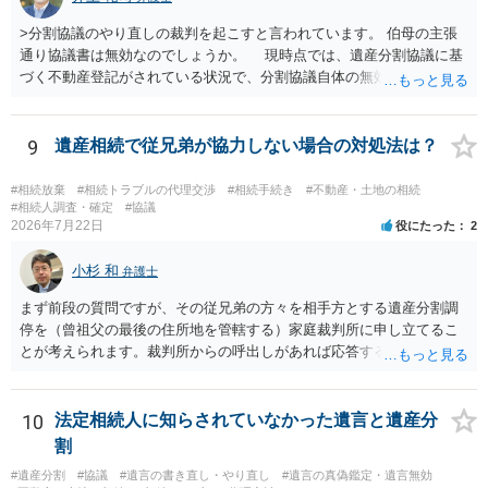
>分割協議のやり直しの裁判を起こすと言われています。 伯母の主張
通り協議書は無効なのでしょうか。 現時点では、遺産分割協議に基
づく不動産登記がされている状況で、分割協議自体の無効を裁判所が
認めたわけではないので、分割協議の効力に影響はありません。 先
方の訴訟の主張及び立証次第ですが、 ・御祖母様の認知能力に関する
医師の意見書、筆跡鑑定 が提出されればその効力が否定される可能性
9
遺産相続で従兄弟が協力しない場合の対処法は？
はありますが、 ・伯母様自身が分割協議に加わっていること ・御祖母
様の意に反する遺産分割協議を行う実益が誰にあったかの立証が困難
#相続放棄
#相続トラブルの代理交渉
#相続手続き
#不動産・土地の相続
であること からすると、実際に遺産分割協議の効力が否定される可能
#相続人調査・確定
#協議
2026年7月22日
役にたった
2
性はそれほど高くない（立証のハードルは非常に高い）ということが
言えると思います。
小杉 和
弁護士
まず前段の質問ですが、その従兄弟の方々を相手方とする遺産分割調
停を（曾祖父の最後の住所地を管轄する）家庭裁判所に申し立てるこ
とが考えられます。裁判所からの呼出しがあれば応答する可能性がま
だあるのではないでしょうか。 後段の質問については、相続放棄は可
能と思われます。時間が思った以上にないので必要書類をてきぱきと
揃える必要があります。その点是非御注意ください。
10
法定相続人に知らされていなかった遺言と遺産分
割
#遺産分割
#協議
#遺言の書き直し・やり直し
#遺言の真偽鑑定・遺言無効