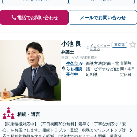
電話でお問い合わせ
メールでお問い合わせ
小池 良
東京都
インタビュー
を見る
弁護士
東京けやき法律事務所
営業時
牛久市
か
面談方法(対面・電
らも相談
話・ビデオなど)は
間：本日
受付中
応相談
定休日
相続・遺言
【関東積極対応中】【平日初回30分無料】素早く・丁寧な対応で「安
心」をお届けします。相続トラブル・登記・税務までワンストップ対
応で精神的負担を大きく軽減｜自治体でのセミナーも開催。遺産分