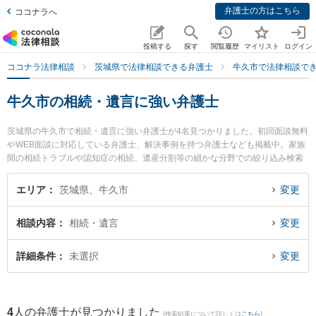
弁護士の方はこちら
ココナラへ
投稿する
探す
閲覧履歴
マイリスト
ログイン
ココナラ法律相談
茨城県で法律相談できる弁護士
牛久市で法律相談で
牛久市の相続・遺言に強い弁護士
茨城県の牛久市で相続・遺言に強い弁護士が4名見つかりました。初回面談無料
やWEB面談に対応している弁護士、解決事例を持つ弁護士なども掲載中。家族
間の相続トラブルや認知症の相続、遺産分割等の細かな分野での絞り込み検索
もでき便利です。特に弁護士法人長瀬総合法律事務所の金子 智和弁護士や弁護
士法人長瀬総合法律事務所の鈴木 麻文弁護士、弁護士法人長瀬総合法律事務所
エリア
茨城県、牛久市
変更
の桑名 祥雅弁護士のプロフィール情報や弁護士費用、強みなどが注目されてい
ます。『牛久市で土日や夜間に発生した相続・遺言のトラブルを今すぐに弁護
相談内容
相続・遺言
変更
士に相談したい』『相続・遺言のトラブル解決の実績豊富な近くの弁護士を検
索したい』『初回相談無料で相続・遺言を法律相談できる牛久市内の弁護士に
相談予約したい』などでお困りの相談者さんにおすすめです。
詳細条件
未選択
変更
4
人の弁護士が見つかりました
(検索結果について詳しくは
こちら
)