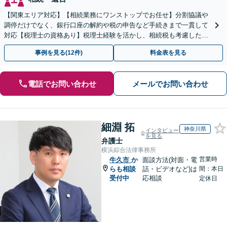
【関東エリア対応】【相続業務にワンストップでお任せ】分割協議や
調停だけでなく、銀行口座の解約や税の申告など手続きまで一貫して
対応【税理士の資格あり】税理士経験を活かし、相続税も考慮した相
続手続きもお任せください【初回相談無料】生前贈与も対応
事例を見る(12件)
料金表を見る
電話でお問い合わせ
メールでお問い合わせ
細淵 拓
神奈川県
インタビュー
を見る
弁護士
横浜綜合法律事務所
営業時
牛久市
か
面談方法(対面・電
らも相談
話・ビデオなど)は
間：本日
受付中
応相談
定休日