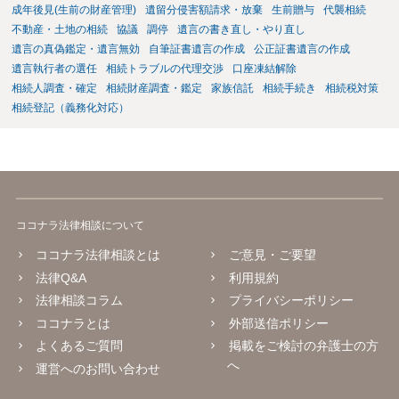
成年後見(生前の財産管理)
遺留分侵害額請求・放棄
生前贈与
代襲相続
不動産・土地の相続
協議
調停
遺言の書き直し・やり直し
遺言の真偽鑑定・遺言無効
自筆証書遺言の作成
公正証書遺言の作成
遺言執行者の選任
相続トラブルの代理交渉
口座凍結解除
相続人調査・確定
相続財産調査・鑑定
家族信託
相続手続き
相続税対策
相続登記（義務化対応）
ココナラ法律相談について
ココナラ法律相談とは
ご意見・ご要望
法律Q&A
利用規約
法律相談コラム
プライバシーポリシー
ココナラとは
外部送信ポリシー
よくあるご質問
掲載をご検討の弁護士の方
へ
運営へのお問い合わせ