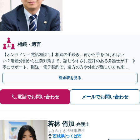
相続・遺言
【オンライン・電話相談可】相続の手続き、何から手をつければい
い？遺産分割から生前対策まで、話しやすさに定評のある弁護士が丁
寧にサポート。郵送・電子契約で、遠方の方や外出が難しい方も来所
不要で即日着手が可能です。まずはご相談ください。
料金表を見る
電話でお問い合わせ
メールでお問い合わせ
若林 侑加
弁護士
はなみずき法律事務所
茨城県
つくば市
|