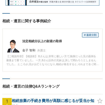
相続・遺言に関する事例紹介
# 遺産分割
法定相続分以上の財産の取得
金子 智和
弁護士
【ご相談内容】【相談前】 Bさんは,非常に優しい方で,独身だった兄の面倒を
最後まで看ていました。 一方,Bさん以外の兄妹は,決して関わろうとしません
でした。 ところが,兄がお亡くなりになり,相続が発生すると,それまで全く関
わってこなかった他の兄妹が相続分を主張してきました。 Bさんは,兄の生前
は関わろうとしなかったのに,相続財産だけは主張してくる兄妹の態度に憤り
を感じていました。 【相談後】 当事務所でご相談をうかがい,Bさんがお兄様
の面倒をどのように看ていたのかということを確認できる資料を整理しまし
た。 また,他の相続人と交渉していたところ,Bさんに理解を示す方もいらっし
相続・遺言の法律Q&Aランキング
ゃいました。 そこで,当事務所で協力的な相続人の方と話し合い,事前に相続分
を譲渡してもらいました。 このような交渉の結果,最終的にBさんは,法定相続
分以上の財産を取得することができました。 【弁護士のコメント】 遺産分割
1
は法定相続分に従って分配することが原則ですが,例外的に修正する考え方も
相続放棄の手続き費用が高額に感じるが妥当か知
あります。 また,他の相続人の協力を得ることで,有利に交渉を進めることも可