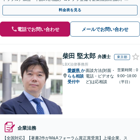
式の相続／誹謗中傷対策／不動産問題まで幅広く対応！
料金表を見る
電話でお問い合わせ
メールでお問い合わせ
柴田 堅太郎
弁護士
東京都
LBX法律事務所
営業時間：0
愛媛県
か
面談方法(対面・
らも相談
電話・ビデオな
9:00~18:00
受付中
ど)は応相談
（平日）
企業法務
【全国対応】【著書2作がM&Aフォーラム賞正賞受賞】上場企業、ス