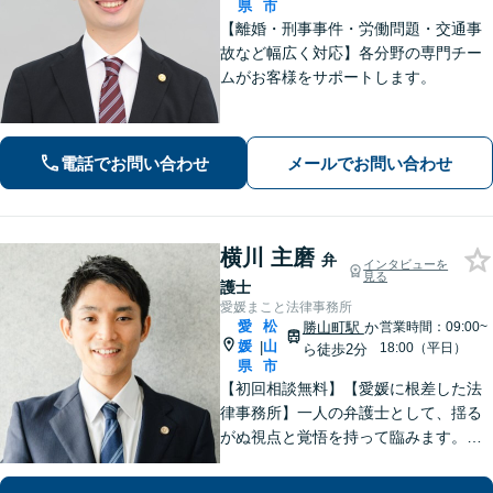
県
市
【離婚・刑事事件・労働問題・交通事
故など幅広く対応】各分野の専門チー
ムがお客様をサポートします。
電話でお問い合わせ
メールでお問い合わせ
横川 主磨
弁
インタビューを
見る
護士
愛媛まこと法律事務所
愛
松
勝山町駅
か
営業時間：09:00~
媛
山
|
18:00（平日）
ら徒歩2分
県
市
【初回相談無料】【愛媛に根差した法
律事務所】一人の弁護士として、揺る
がぬ視点と覚悟を持って臨みます。依
頼者様のお気持ちに寄り添い、目の前
の問題だけでなく、その先の暮らしも