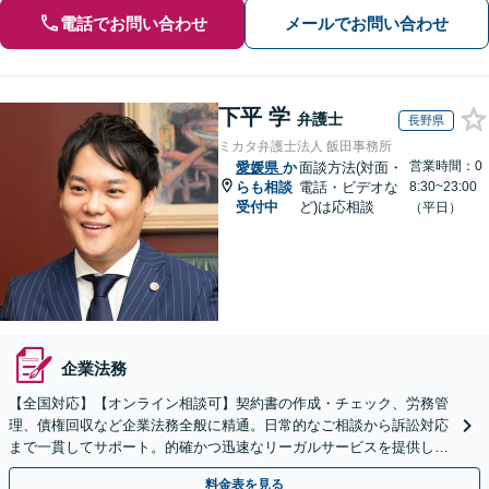
電話でお問い合わせ
メールでお問い合わせ
下平 学
弁護士
長野県
ミカタ弁護士法人 飯田事務所
営業時間：0
愛媛県
か
面談方法(対面・
らも相談
電話・ビデオな
8:30~23:00
受付中
ど)は応相談
（平日）
企業法務
【全国対応】【オンライン相談可】契約書の作成・チェック、労務管
理、債権回収など企業法務全般に精通。日常的なご相談から訴訟対応
まで一貫してサポート。的確かつ迅速なリーガルサービスを提供しま
す。【初回相談無料】【休日・夜間相談可】
料金表を見る