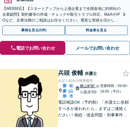
【WEB対応】【スタートアップから上場企業まで全国各地に約90社の
企業顧問】契約書等の作成・チェックや取引トラブル対応、M&AやIP
Oなど、企業法務のご相談はお任せください。豊富な実績を活かし的
確に対応を進めてまいります。
事例を見る(5件)
料金表を見る
電話でお問い合わせ
メールでお問い合わせ
兵頭 俊輔
弁護士
きぼう綜合法律事務所
愛
松
勝山町駅
か
営業時間：09:00~
媛
山
|
18:00（平日）
ら徒歩3分
県
市
電話相談OK（予約制）「弁護士に依頼
すべきか迷われたら」まずはご連絡く
ださい！相続・借金問題・刑事事件・
訴訟事件など実績多数！弁護士保険の
ご利用も可能です。個人・企業のご相