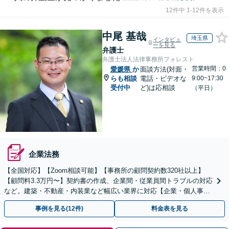
12件中 1-12件を表示
中尾 基哉
埼玉県
インタビュ
ーを見る
弁護士
弁護士法人法律事務所フォレスト
営業時間：0
愛媛県
か
面談方法(対面・
らも相談
電話・ビデオな
9:00~17:30
受付中
ど)は応相談
（平日）
企業法務
【全国対応】【Zoom相談可能】【事務所の顧問契約数320社以上】
【顧問料3.3万円〜】契約書の作成、企業間・従業員間トラブルの対応
など。建築・不動産・内装業など幅広い業界に対応【企業・個人事業
主の方初回面談無料】
事例を見る(12件)
料金表を見る