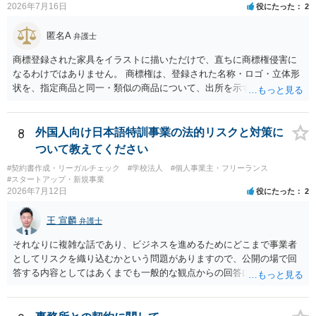
2026年7月16日
役にたった
2
匿名A
弁護士
商標登録された家具をイラストに描いただけで、直ちに商標権侵害に
なるわけではありません。 商標権は、登録された名称・ロゴ・立体形
状を、指定商品と同一・類似の商品について、出所を示す表示として
使用した場合に問題となります。したがって、家具を作品の題材とし
て描くにとどまる場合は、通常、商標権侵害にはなりにくいと考えら
れます。 ただし、家具名や特徴的な形状を商品名・広告に大きく表示
8
外国人向け日本語特訓事業の法的リスクと対策に
し、公式商品やライセンス商品と誤認させる販売方法であれば、商標
ついて教えてください
権や不正競争防止法上の問題が生じ得ます。家具のデザインに著作権
#契約書作成・リーガルチェック
#学校法人
#個人事業主・フリーランス
が認められる場合は、著作権も別途問題となります。 無料のSNS投稿
#スタートアップ・新規事業
やプレゼントでも、著作権侵害は成立し得ます。商標権については、
2026年7月12日
役にたった
2
有料か無料かよりも、商標として使用しているかが重要です。 また、
日本の商標権は原則として日本国内にのみ効力を持ちます。外国で販
王 宣麟
弁護士
売する場合は、販売国の商標・意匠等を確認する必要があります。 他
の作家の例は、許諾を得ている、権利が消滅している、侵害に当たら
それなりに複雑な話であり、ビジネスを進めるためにどこまで事業者
ない、又は単に権利行使されていないなど、様々な可能性がありま
としてリスクを織り込むかという問題がありますので、公開の場で回
す。他人が販売していることだけでは、適法とは判断できません。
答する内容としてはあくまでも一般的な観点からの回答になります
が、 全体的な方向性でいえば、 ・提供するサービスの中心を「日本語
授業・言語コーチング」と明確に位置付け、サーフィンや農業体験、
工場見学等のアクティビティは、旅行商品ではなく授業に付随した無