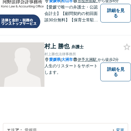
愛媛県
松山市
市役所前駅
から徒歩6分
|
【愛媛で唯一の弁護士・公認
詳細を見
会計士】【顧問契約の初回面
る
談30分無料】【保育士常駐】
法律及び会計・税務のワンス
トップサービスを提供しま
す。まずは、お気軽にお問合
村上 勝也
せください。
弁護士
村上勝也法律事務所
愛媛県
大洲市
伊予大洲駅
から徒歩2分
|
人生のリスタートをサポート
詳細を見
します。
る
エリア
愛媛県
変更