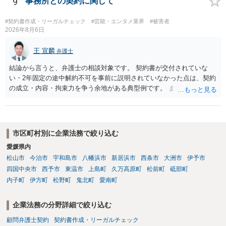
9
事務所との契約に関して
償の交流・学習機会として整理すること。 ・宿泊・交通・レンタカー
等の契約主体および支払は常にクライアント本人と事業者の間で完結
#契約書作成・リーガルチェック
#芸能・エンタメ業界
#被害者
させ、日本語講師は予約手続や支払の代理・媒介・取次・窓口を担わ
2026年8月6日
ないこと。 ・利用規約・免責条項では、①講師は旅行業者ではなく運
送・宿泊等のサービス提供者とは独立した立場であること、②参加者
王 宣麟
弁護士
の移動・アクティビティ参加は自己の判断と責任によること、③講師
結論から言うと、弁護士の相談対象です。 契約書が交付されていな
の故意・重大な過失を除く範囲で事故等についての責任を限定するこ
い・2年固定の途中解約不可を事前に説明されていなかった点は、契約
とを明示すること。 この辺りは意識して書類等を作成された方がよろ
の成立・内容・拘束力を争う余地がある典型例です。 まずは、運営と
しいかと思います。 公開の場で個別具体的な内容に従って回答するの
のやり取り、規約のスクショ等の証拠を集めて、弁護士に相談されて
にも限界がありますので、資料などを持参の上、弁護士の相談される
みてはいかがでしょうか。 また同時並行で（もしまだされていないの
ことをお勧めします。
であれば）書面で退所意思の明確化はしておくべきだと考えます。
市区町村別に企業法務で絞り込む
愛媛県内
松山市
今治市
宇和島市
八幡浜市
新居浜市
西条市
大洲市
伊予市
四国中央市
西予市
東温市
上島町
久万高原町
松前町
砥部町
内子町
伊方町
松野町
鬼北町
愛南町
企業法務の分野詳細で絞り込む
顧問弁護士契約
契約書作成・リーガルチェック