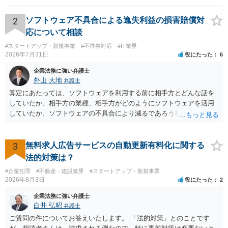
が不満を抱いている弁護士を担当にすることは望ましくないため、別
の弁護士に変更するのが通常でしょう。それでも、担当弁護士を変え
2
ソフトウェア不具合による逸失利益の損害賠償対
てくれない場合は、他の弁護士の担当案件が一般で担当を変えられな
応について相談
いなどの事情があるかと思います。 担当弁護士が変わらず、仕事内容
#スタートアップ・新規事業
#不祥事対応
#IT業界
も改善されない場合には、決済権限を持つ上司に相談し、顧問契約自
2026年7月31日
役にたった
6
体を見直すのが一番かと思います。
企業法務に強い弁護士
外山 大地
弁護士
算定にあたっては、ソフトウェアを利用する前に相手方とどんな話を
していたか、相手方の業種、相手方がどのようにソフトウェアを活用
していたか、ソフトウェアの不具合により減るであろう相手方の将来
の収入がどの程度得られる見込みであったか等、精査する必要があり
ます。 すでに王先生からも回答されている通り、最寄りの弁護士に相
談されることをお勧めします。
3
無料求人広告サービスの自動更新有料化に関する
法的対策は？
#企業犯罪
#不動産・建設業界
#スタートアップ・新規事業
2026年8月3日
役にたった
2
企業法務に強い弁護士
白井 弘昭
弁護士
ご質問の件についてお答えいたします。 「法的対策」とのことです