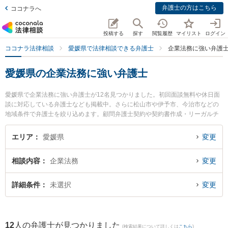
弁護士の方はこちら
ココナラへ
投稿する
探す
閲覧履歴
マイリスト
ログイン
ココナラ法律相談
愛媛県で法律相談できる弁護士
企業法務に強い弁護
愛媛県の企業法務に強い弁護士
愛媛県で企業法務に強い弁護士が12名見つかりました。初回面談無料や休日面
談に対応している弁護士なども掲載中。さらに松山市や伊予市、今治市などの
地域条件で弁護士を絞り込めます。顧問弁護士契約や契約書作成・リーガルチ
ェック、雇用契約書・就業規則作成等の細かな分野での絞り込み検索もでき便
利です。特にきぼう綜合法律事務所の兵頭 俊輔弁護士や弁護士法人龍鳳法律事
エリア
愛媛県
変更
務所の石山 龍鳳弁護士、ベリーベスト法律事務所 松山オフィスの東角 祐磨弁
護士のプロフィール情報や弁護士費用、強みなどが注目されています。『愛媛
相談内容
企業法務
変更
県で土日や夜間に発生した企業法務のトラブルを今すぐに弁護士に相談した
い』『企業法務のトラブル解決の実績豊富な近くの弁護士を検索したい』『初
回相談無料で企業法務を法律相談できる愛媛県内の弁護士に相談予約したい』
詳細条件
未選択
変更
などでお困りの相談者さんにおすすめです。
12
人の弁護士が見つかりました
(検索結果について詳しくは
こちら
)