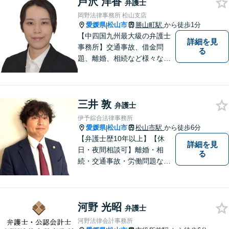
芦沢 洋香
弁護士
岡野法律事務所 松山支店
愛媛県
松山市
勝山町駅
から徒歩1分
|
【中四国九州最大級の弁護士
詳細を見
事務所】交通事故、借金問
る
題、離婚、相続など様々な問
題について、「何度でも無
料」の相談を行っています！
まずはお気軽にご相談くださ
三井 敦
い！
弁護士
伊予綜合法律事務所
愛媛県
松山市
松山市駅
から徒歩6分
|
【弁護士歴10年以上】【休
詳細を見
日・夜間相談可】離婚・相
る
続・交通事故・労働問題など
幅広く対応。丁寧な対話と確
かな専門性で、一人ひとりに
寄り添い納得できる解決を目
河野 光昭
指します【オンライン相談
弁護士
可】【松山市駅徒歩8分】
河野法律会計事務所