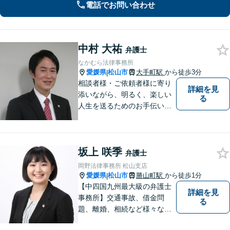
電話でお問い合わせ
見据えて、一人ひとりに合った解決を
目指します。【勝山町駅2分】
中村 大祐
弁護士
なかむら法律事務所
愛媛県
松山市
大手町駅
から徒歩3分
|
相談者様・ご依頼者様に寄り
詳細を見
添いながら、明るく、楽しい
る
人生を送るためのお手伝いを
したいと思います。お気軽に
ご相談ください。
坂上 咲季
弁護士
岡野法律事務所 松山支店
愛媛県
松山市
勝山町駅
から徒歩1分
|
【中四国九州最大級の弁護士
詳細を見
事務所】交通事故、借金問
る
題、離婚、相続など様々な問
題について、「何度でも無