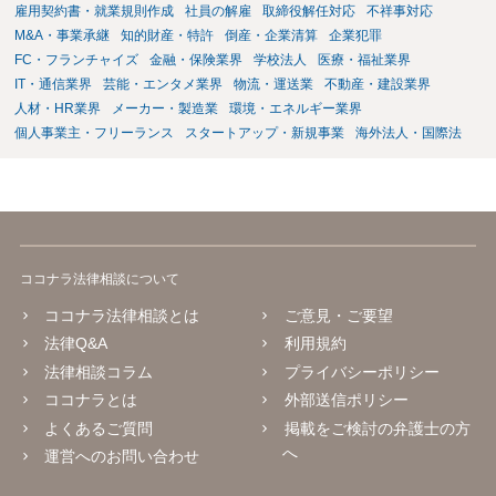
雇用契約書・就業規則作成
社員の解雇
取締役解任対応
不祥事対応
M&A・事業承継
知的財産・特許
倒産・企業清算
企業犯罪
FC・フランチャイズ
金融・保険業界
学校法人
医療・福祉業界
IT・通信業界
芸能・エンタメ業界
物流・運送業
不動産・建設業界
人材・HR業界
メーカー・製造業
環境・エネルギー業界
個人事業主・フリーランス
スタートアップ・新規事業
海外法人・国際法
ココナラ法律相談について
ココナラ法律相談とは
ご意見・ご要望
法律Q&A
利用規約
法律相談コラム
プライバシーポリシー
ココナラとは
外部送信ポリシー
よくあるご質問
掲載をご検討の弁護士の方
へ
運営へのお問い合わせ