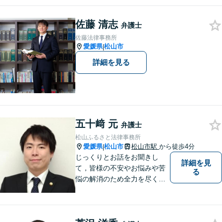
料」の相談を行っています！
まずはお気軽にご相談くださ
佐藤 清志
い！
弁護士
佐藤法律事務所
愛媛県
松山市
|
詳細を見る
五十﨑 元
弁護士
松山ふるさと法律事務所
愛媛県
松山市
松山市駅
から徒歩4分
|
じっくりとお話をお聞きし
詳細を見
て，皆様の不安やお悩みや苦
る
悩の解消のため全力を尽くし
ます。