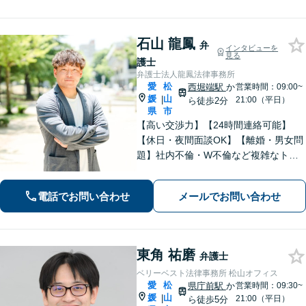
談に対応。お気軽にご連絡ください。
【勝山町駅3分】
石山 龍鳳
弁
インタビューを
見る
護士
弁護士法人龍鳳法律事務所
愛
松
西堀端駅
か
営業時間：09:00~
媛
山
|
21:00（平日）
ら徒歩2分
県
市
【高い交渉力】【24時間連絡可能】
【休日・夜間面談OK】【離婚・男女問
題】社内不倫・W不倫など複雑なトラ
ブルもお任せ。【労働問題】残業代請
求や退職代行もお受けします。【刑事
電話でお問い合わせ
メールでお問い合わせ
事件】刑事事件は１分１秒が勝負で
す。迅速に対応します。
東角 祐磨
弁護士
ベリーベスト法律事務所 松山オフィス
愛
松
県庁前駅
か
営業時間：09:30~
媛
山
|
21:00（平日）
ら徒歩5分