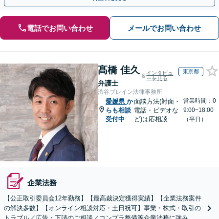
電話でお問い合わせ
メールでお問い合わせ
髙橋 佳久
東京都
インタビュ
ーを見る
弁護士
渋谷ブレイン法律事務所
営業時間：0
愛媛県
か
面談方法(対面・
らも相談
電話・ビデオな
9:00~18:00
受付中
ど)は応相談
（平日）
企業法務
【公正取引委員会12年勤務】【最高裁決定獲得実績】【企業法務案件
の解決多数】【オンライン相談対応・土日祝可】事業・株式・取引の
トラブル／広告・下請のご相談／コンプラ整備等企業法務に強み。株