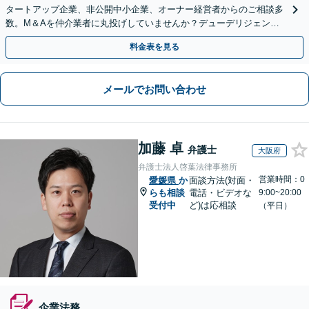
タートアップ企業、非公開中小企業、オーナー経営者からのご相談多
数。M＆Aを仲介業者に丸投げしていませんか？デューデリジェンス
や契約書作成・交渉はお任せください【初回無料】
料金表を見る
メールでお問い合わせ
加藤 卓
弁護士
大阪府
弁護士法人啓葉法律事務所
営業時間：0
愛媛県
か
面談方法(対面・
らも相談
電話・ビデオな
9:00~20:00
受付中
ど)は応相談
（平日）
企業法務