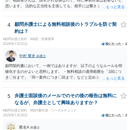
が、相談者さんは、請求される側なので、特に事前対策は必要ないと
思います。 法的な正当性を主張しても、相手には響きません。そもそ
も、法的正当性が薄いことは相手も分かっていますので。 相手方が法
的手段として裁判（おそらく少額訴訟）をするかどうかの問題ですの
で、訴訟を提起してきたら粛々と対応することになります。 少額訴訟
4
顧問弁護士による無料相談後のトラブルを防ぐ契
は、１人（１社）年間１０回までしかできないので、こちらが毅然と
約は？
支払いを拒否すれば、少額訴訟を提起する可能性は、低いものと思わ
#顧問弁護士契約
#病院・医療業界
れます。 ただ、裁判を東京などの遠隔地で起こされますと、対応する
2026年7月31日
役にたった
2
だけで費用がかかりますので、難しいところです。 当事者での対応で
すと、押し負けて支払うかもと考えますので、弁護士に依頼するなど
中村 繁史
弁護士
して対応をすれば、より裁判をしてくる可能性は減りますが、当然費
用がかかります。 毅然と拒否して後は裁判するならしてくださいの対
顧問契約書において、一例ではありますが、以下のようなルールを明
応、弁護士に依頼して同様の対応、裁判してきたら、従業員にて粛々
確化するのがよいと思料します。 ・無料相談の適用範囲を「1回につ
と対応のどれかを選択することになります。 以上、ご参考まで。
き〇分まで」「同一案件につき〇回まで」などと定める。 ・無料相談
の範囲を超える継続的な質疑応答やメール対応は原則として受け付け
ず、継続して対応する場合は「個別受任（有料契約）」が必要であ
る。 ・無料相談から個別の事件処理へ移行する場合は、弁護士と従業
5
弁護士面談後のメールでのその後の報告は無料に
員との間で必ず個別の委任契約書を締結し、着手金や報酬等の費用体
なるが、弁護士として興味ありますか？
系を事前に明示する手続を義務付ける。 相談料が無料であっても、法
#顧問弁護士契約
#契約書作成・リーガルチェック
律相談という法的サービスを提供する以上、弁護士は善良な管理者の
2026年7月26日
役にたった
2
注意をもって対応する義務（善管注意義務）を負うものと思料しま
す。したがって、著しく不誠実な対応、放置、あるいは誤った不当な
匿名A
弁護士
回答を繰り返したような場合には、弁護士法上の誠実義務違反や品位