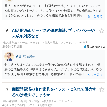
保持違反（弁護士法56条1項）として、弁護士会の懲戒対象となり得る
通常、有名企業であっても、顧問先が一社なくなるくらいで、さした
との理解でよいと考えます。 新たな法律事務所を探す手段について
る影響はございません。 そこに使っていた時間を、他の業務に充てる
は、このウェブサイトで探す方法のほか、弁護士会や法律事務所に直
だけかと思われます。 そのような職業であると割り切ってご相談され
接問い合わせをする方法もあり得ると存じます。
た方が、かえって良い弁護士に巡り会えるのではないかと思います。
相談者様のご意見が反映されることを、お祈りしております。
6
AI活用Webサービスの法務相談: プライバシーや
未成年対応など
#契約書作成・リーガルチェック
#個人事業主・フリーランス
#IT業界
2026年7月18日
役にたった
2
倉田 勲
弁護士
申し訳ありませんがこの場は一般的な法律相談をする場ですので、個
別のご依頼等のやり取りはできません。 スポットのご依頼についての
ご相談は弁護士検索などで弁護士を検索の上、個別の弁護士にご連絡
ください。
7
商標登録済の名作家具をイラストに入れて販売す
るのは違法でしょうか
#著作権侵害
#知的財産・特許
#個人事業主・フリーランス
#海外企業との契約トラブル
#商標権侵害