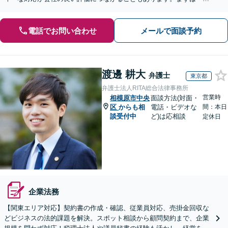
ご相談を！【完全個室】【夜間／土日祝対応】
電話でお問い合わせ
メールで面談予約
渡邊 耕大
弁護士
東京都
弁護士法人RITA総合法律事務所
営業時
相模原市中央
面談方法(対面・
区
からも相
電話・ビデオな
間：本日
談受付中
ど)は応相談
定休日
企業法務
【関東エリア対応】契約書の作成・確認、従業員対応、売掛金回収な
どビジネスの法的課題を解決。スポット相談から顧問契約まで、企業