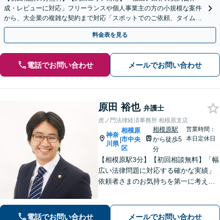
成・レビューに対応」フリーランスや個人事業主の方の小規模な案件
から、大企業の複雑な契約まで対応「スポットでのご依頼、タイムチ
ャージでの対応も承っております」【休日・夜間相談可】
料金表を見る
電話でお問い合わせ
メールでお問い合わせ
原田 裕也
弁護士
虎ノ門法律経済事務所 相模原支店
相模原駅
営業時間：
相模原
神奈
本日定休日
市中央
から徒歩5
|
川県
区
分
【相模原駅3分】【初回相談無料】「幅
広い法律問題に対応する確かな実績」
依頼者さまのお気持ちを第一に考えた
対応を心がけております。相続・離
婚・医療問題はぜひご相談ください。
【休日・夜間相談可／忙しい方にも安
電話でお問い合わせ
メールでお問い合わせ