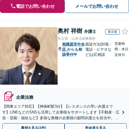
電話でお問い合わせ
メールでお問い合わせ
奥村 祥樹
弁護士
東京都
名古屋・山本法律事務所
営業時
相模原市中央
面談方法(対面・
区
からも相
電話・ビデオな
間：本日
談受付中
ど)は応相談
定休日
企業法務
【関東エリア対応】【神保町駅3分】【レスポンスの早い弁護士で
す】LINEなどのSNSも活用して企業様をサポートします【不動産・広
告・芸能・福祉など】多様な業種の企業様の顧問弁護士を担当中。時
代に即した対応ができます【個人事業主様も相談可能】
事例を見る(3件)
料金表を見る