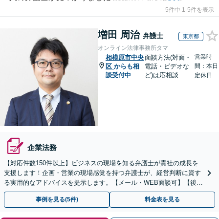
5件中 1-5件を表示
増田 周治
弁護士
東京都
オンライン法律事務所タマ
営業時
相模原市中央
面談方法(対面・
区
からも相
電話・ビデオな
間：本日
談受付中
ど)は応相談
定休日
企業法務
【対応件数150件以上】ビジネスの現場を知る弁護士が貴社の成長を
支援します！企画・営業の現場感覚を持つ弁護士が、経営判断に資す
る実用的なアドバイスを提示します。【メール・WEB面談可】【後払
い利用可】
事例を見る(5件)
料金表を見る