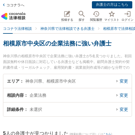
弁護士の方はこちら
ココナラへ
投稿する
探す
閲覧履歴
マイリスト
ログイン
ココナラ法律相談
神奈川県で法律相談できる弁護士
相模原市で法律相
相模原市中央区の企業法務に強い弁護士
神奈川県の相模原市中央区で企業法務に強い弁護士が5名見つかりました。初回
面談無料や休日面談に対応している弁護士なども掲載中。顧問弁護士契約や契
約書作成・リーガルチェック、雇用契約書・就業規則作成等の細かな分野での
絞り込み検索もでき便利です。特に虎ノ門法律経済事務所 相模原支店の原田 裕
也弁護士や吉村法律事務所の吉村 浩太弁護士、橋本総合法律事務所の橋本 愼一
エリア
神奈川県、相模原市中央区
変更
弁護士のプロフィール情報や弁護士費用、強みなどが注目されています。『相
模原市中央区で土日や夜間に発生した企業法務のトラブルを今すぐに弁護士に
相談内容
企業法務
変更
相談したい』『企業法務のトラブル解決の実績豊富な近くの弁護士を検索した
い』『初回相談無料で企業法務を法律相談できる相模原市中央区内の弁護士に
相談予約したい』などでお困りの相談者さんにおすすめです。
詳細条件
未選択
変更
5
人の弁護士が見つかりました
(検索結果について詳しくは
こちら
)