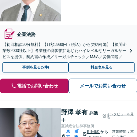
企業法務
【初回相談30分無料】【月額3980円（税込）から契約可能】【顧問企
業数2000社以上】各業種の商習慣に応じたハイレベルなリーガルサー
ビスを提供。契約書の作成／リーガルチェック／M&A／労働問題／知
的財産等、お任せください【他士業連携可能】
事例を見る(5件)
料金表を見る
電話でお問い合わせ
メールでお問い合わせ
野澤 孝有
弁護
インタビューを見
る
士
至誠総合法律事務所
東
町
町田駅
から
営業時間：本
京
田
|