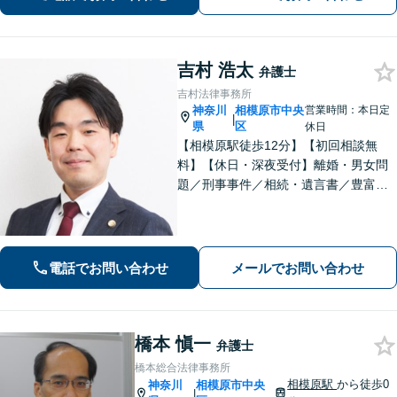
心の柔軟なサポート体制】
吉村 浩太
弁護士
吉村法律事務所
神奈川
相模原市中央
営業時間：本日定
|
県
区
休日
【相模原駅徒歩12分】【初回相談無
料】【休日・深夜受付】離婚・男女問
題／刑事事件／相続・遺言書／豊富な
ノウハウを生かした交渉が強み。依頼
者様の不安に寄り添い早期解決を目指
しますのでお気軽にご相談ください。
【24時間受付】【ビデオ面談可】
電話でお問い合わせ
メールでお問い合わせ
橋本 愼一
弁護士
橋本総合法律事務所
相模原駅
から徒歩0
神奈川
相模原市中央
|