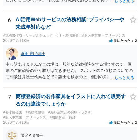
接問い合わせをする方法もあり得ると存じます。
た方が、かえって良い弁護士に巡り会えるのではないかと思います。
相談者様のご意見が反映されることを、お祈りしております。
6
AI活用Webサービスの法務相談: プライバシーや
未成年対応など
#契約書作成・リーガルチェック
#IT・通信業界
#個人事業主・フリーランス
2026年7月18日
役にたった
2
倉田 勲
弁護士
申し訳ありませんがこの場は一般的な法律相談をする場ですので、個
別のご依頼等のやり取りはできません。 スポットのご依頼についての
ご相談は弁護士検索などで弁護士を検索の上、個別の弁護士にご連絡
ください。
7
商標登録済の名作家具をイラストに入れて販売す
るのは違法でしょうか
#著作権侵害
#商標権侵害
#海外企業との契約トラブル
#個人事業主・フリーランス
#知的財産・特許
2026年7月16日
役にたった
2
匿名A
弁護士