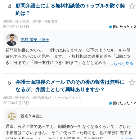
で、訴訟を提起してきたら粛々と対応することになります。 少額訴訟
4
顧問弁護士による無料相談後のトラブルを防ぐ契
は、１人（１社）年間１０回までしかできないので、こちらが毅然と
約は？
支払いを拒否すれば、少額訴訟を提起する可能性は、低いものと思わ
#顧問弁護士契約
#医療・福祉業界
れます。 ただ、裁判を東京などの遠隔地で起こされますと、対応する
2026年7月31日
役にたった
2
だけで費用がかかりますので、難しいところです。 当事者での対応で
すと、押し負けて支払うかもと考えますので、弁護士に依頼するなど
中村 繁史
弁護士
して対応をすれば、より裁判をしてくる可能性は減りますが、当然費
用がかかります。 毅然と拒否して後は裁判するならしてくださいの対
顧問契約書において、一例ではありますが、以下のようなルールを明
応、弁護士に依頼して同様の対応、裁判してきたら、従業員にて粛々
確化するのがよいと思料します。 ・無料相談の適用範囲を「1回につ
と対応のどれかを選択することになります。 以上、ご参考まで。
き〇分まで」「同一案件につき〇回まで」などと定める。 ・無料相談
の範囲を超える継続的な質疑応答やメール対応は原則として受け付け
ず、継続して対応する場合は「個別受任（有料契約）」が必要であ
る。 ・無料相談から個別の事件処理へ移行する場合は、弁護士と従業
5
弁護士面談後のメールでのその後の報告は無料に
員との間で必ず個別の委任契約書を締結し、着手金や報酬等の費用体
なるが、弁護士として興味ありますか？
系を事前に明示する手続を義務付ける。 相談料が無料であっても、法
#顧問弁護士契約
#契約書作成・リーガルチェック
律相談という法的サービスを提供する以上、弁護士は善良な管理者の
2026年7月26日
役にたった
2
注意をもって対応する義務（善管注意義務）を負うものと思料しま
す。したがって、著しく不誠実な対応、放置、あるいは誤った不当な
匿名A
弁護士
回答を繰り返したような場合には、弁護士法上の誠実義務違反や品位
保持違反（弁護士法56条1項）として、弁護士会の懲戒対象となり得る
通常、有名企業であっても、顧問先が一社なくなるくらいで、さした
との理解でよいと考えます。 新たな法律事務所を探す手段について
る影響はございません。 そこに使っていた時間を、他の業務に充てる
は、このウェブサイトで探す方法のほか、弁護士会や法律事務所に直
だけかと思われます。 そのような職業であると割り切ってご相談され