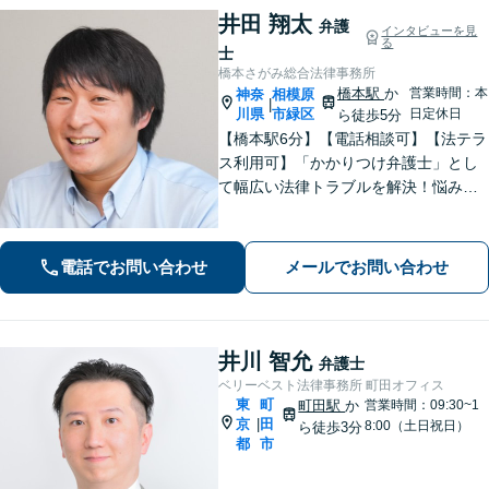
井田 翔太
弁護
インタビューを見
る
士
橋本さがみ総合法律事務所
橋本駅
か
営業時間：本
神奈
相模原
|
川県
市緑区
日定休日
ら徒歩5分
【橋本駅6分】【電話相談可】【法テラ
ス利用可】「かかりつけ弁護士」とし
て幅広い法律トラブルを解決！悩みに
寄り添いながら、誠実な対応を心がけ
ております「粘り強い交渉とフットワ
ークの軽さが強み」男性・女性弁護士
電話でお問い合わせ
メールでお問い合わせ
が所属し多角的な視点から解決へ尽力
いたします
井川 智允
弁護士
ベリーベスト法律事務所 町田オフィス
東
町
町田駅
か
営業時間：09:30~1
京
田
|
8:00（土日祝日）
ら徒歩3分
都
市