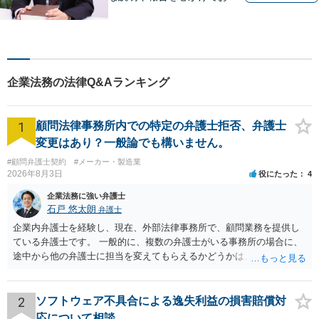
ます。【多くの経験と圧倒的
な法律知識】【強い交渉力】
難解な事案や対応がむずかし
い相手方でもスムーズに解決
にいたします。
企業法務の法律Q&Aランキング
1
顧問法律事務所内での特定の弁護士拒否、弁護士
変更はあり？一般論でも構いません。
#顧問弁護士契約
#メーカー・製造業
2026年8月3日
役にたった
4
企業法務に強い弁護士
石戸 悠太朗
弁護士
企業内弁護士を経験し、現在、外部法律事務所で、顧問業務を提供し
ている弁護士です。 一般的に、複数の弁護士がいる事務所の場合に、
途中から他の弁護士に担当を変えてもらえるかどうかは、当該事務所
の代表の判断に委ねられています。 もっとも、代表としても、依頼者
が不満を抱いている弁護士を担当にすることは望ましくないため、別
の弁護士に変更するのが通常でしょう。それでも、担当弁護士を変え
2
ソフトウェア不具合による逸失利益の損害賠償対
てくれない場合は、他の弁護士の担当案件が一般で担当を変えられな
応について相談