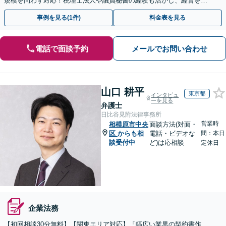
規模を問わず対応！税理士法人や議員秘書の経験も活かし、経営を法
務面から支えます【夜間や休日相談可｜オンライン相談可】
事例を見る(1件)
料金表を見る
電話で面談予約
メールでお問い合わせ
山口 耕平
東京都
インタビュ
ーを見る
弁護士
日比谷見附法律事務所
営業時
相模原市中央
面談方法(対面・
区
からも相
電話・ビデオな
間：本日
談受付中
ど)は応相談
定休日
企業法務
【初回相談30分無料】【関東エリア対応】「幅広い業界の契約書作