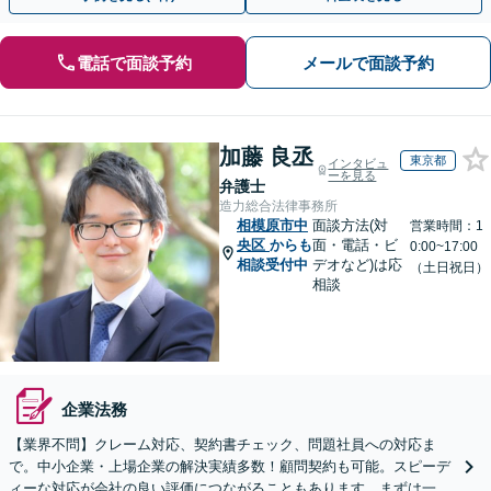
電話で面談予約
メールで面談予約
加藤 良丞
東京都
インタビュ
ーを見る
弁護士
造力総合法律事務所
相模原市中
面談方法(対
営業時間：1
央区
からも
面・電話・ビ
0:00~17:00
相談受付中
デオなど)は応
（土日祝日）
相談
企業法務
【業界不問】クレーム対応、契約書チェック、問題社員への対応ま
で。中小企業・上場企業の解決実績多数！顧問契約も可能。スピーデ
ィーな対応が会社の良い評価につながることもあります。まずは一度