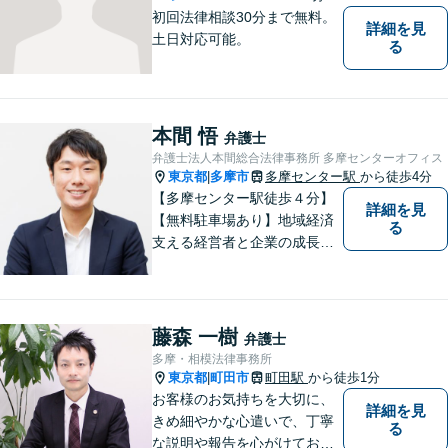
初回法律相談30分まで無料。
詳細を見
土日対応可能。
る
本間 悟
弁護士
弁護士法人本間総合法律事務所 多摩センターオフィス
東京都
多摩市
多摩センター駅
から徒歩4分
|
【多摩センター駅徒歩４分】
詳細を見
【無料駐車場あり】地域経済
る
支える経営者と企業の成長を
サポート。同時に地域住民の
安心を法律の専門家としてサ
ポート。企業事案から、交通
事故、相続、成年後見、不動
藤森 一樹
弁護士
産など幅広く法律問題に対応
多摩・相模法律事務所
しますので、お気軽にご相談
東京都
町田市
町田駅
から徒歩1分
|
を。
お客様のお気持ちを大切に、
詳細を見
きめ細やかな心遣いで、丁寧
る
な説明や報告を心がけており