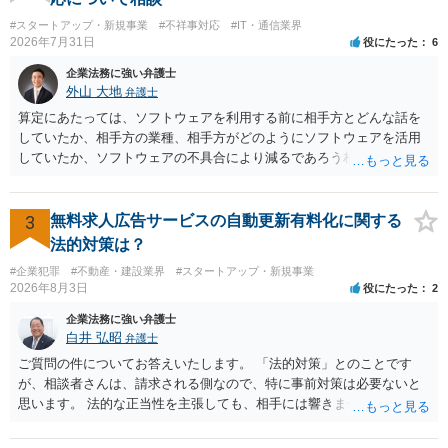
いなどの事情があるかと思います。 担当弁護士が変わらず、仕事内容
#スタートアップ・新規事業
#不祥事対応
#IT・通信業界
も改善されない場合には、決済権限を持つ上司に相談し、顧問契約自
2026年7月31日
役にたった
6
体を見直すのが一番かと思います。
企業法務に強い弁護士
外山 大地
弁護士
算定にあたっては、ソフトウェアを利用する前に相手方とどんな話を
していたか、相手方の業種、相手方がどのようにソフトウェアを活用
していたか、ソフトウェアの不具合により減るであろう相手方の将来
の収入がどの程度得られる見込みであったか等、精査する必要があり
ます。 すでに王先生からも回答されている通り、最寄りの弁護士に相
談されることをお勧めします。
3
無料求人広告サービスの自動更新有料化に関する
法的対策は？
#企業犯罪
#不動産・建設業界
#スタートアップ・新規事業
2026年8月3日
役にたった
2
企業法務に強い弁護士
白井 弘昭
弁護士
ご質問の件についてお答えいたします。 「法的対策」とのことです
が、相談者さんは、請求される側なので、特に事前対策は必要ないと
思います。 法的な正当性を主張しても、相手には響きません。そもそ
も、法的正当性が薄いことは相手も分かっていますので。 相手方が法
的手段として裁判（おそらく少額訴訟）をするかどうかの問題ですの