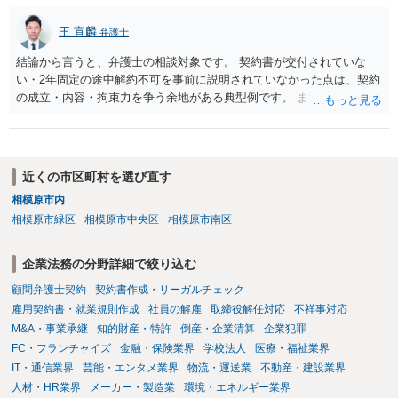
ないこと。 ・利用規約・免責条項では、①講師は旅行業者ではなく運
送・宿泊等のサービス提供者とは独立した立場であること、②参加者
王 宣麟
弁護士
の移動・アクティビティ参加は自己の判断と責任によること、③講師
結論から言うと、弁護士の相談対象です。 契約書が交付されていな
の故意・重大な過失を除く範囲で事故等についての責任を限定するこ
い・2年固定の途中解約不可を事前に説明されていなかった点は、契約
とを明示すること。 この辺りは意識して書類等を作成された方がよろ
の成立・内容・拘束力を争う余地がある典型例です。 まずは、運営と
しいかと思います。 公開の場で個別具体的な内容に従って回答するの
のやり取り、規約のスクショ等の証拠を集めて、弁護士に相談されて
にも限界がありますので、資料などを持参の上、弁護士の相談される
みてはいかがでしょうか。 また同時並行で（もしまだされていないの
ことをお勧めします。
であれば）書面で退所意思の明確化はしておくべきだと考えます。
近くの市区町村を選び直す
相模原市内
相模原市緑区
相模原市中央区
相模原市南区
企業法務の分野詳細で絞り込む
顧問弁護士契約
契約書作成・リーガルチェック
雇用契約書・就業規則作成
社員の解雇
取締役解任対応
不祥事対応
M&A・事業承継
知的財産・特許
倒産・企業清算
企業犯罪
FC・フランチャイズ
金融・保険業界
学校法人
医療・福祉業界
IT・通信業界
芸能・エンタメ業界
物流・運送業
不動産・建設業界
人材・HR業界
メーカー・製造業
環境・エネルギー業界