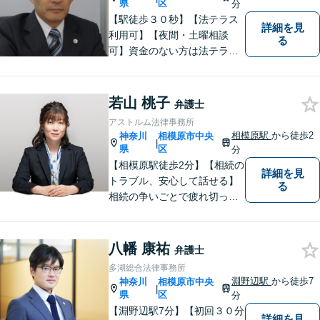
県
区
分
【駅徒歩３０秒】【法テラス
詳細を見
利用可】【夜間・土曜相談
る
可】資金のない方は法テラス
をご利用ください。解決に向
けて丁寧に、迅速に対応しま
す。住宅ローンの支払で悩ま
若山 桃子
弁護士
れている方も一度ご相談くだ
アストルム法律事務所
さい。最高の結果が出せるよ
相模原駅
から徒歩2
神奈川
相模原市中央
|
う自己研鑽を怠らず質の高い
県
区
分
仕事を目指します。
【相模原駅徒歩2分】【相続の
詳細を見
トラブル、安心して話せる】
る
相続の争いごとで疲れ切って
しまう前に。女性弁護士が一
貫対応、トラブルの解決を目
指します。遺産分割協議・遺
八幡 康祐
弁護士
留分・調停・裁判にも対応。
多湖総合法律事務所
淵野辺駅
から徒歩7
神奈川
相模原市中央
|
県
区
分
【淵野辺駅7分】【初回３０分
詳細を見