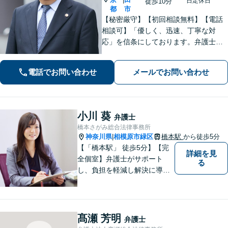
日定休日
徒歩10分
都
市
【秘密厳守】【初回相談無料】【電話
相談可】「優しく、迅速、丁寧な対
応」を信条にしております。弁護士に
相談するには勇気の要ることですが、
少しの勇気を出して、お気軽にご相談
電話でお問い合わせ
メールでお問い合わせ
ください。【休日・夜間面談可】
小川 葵
弁護士
橋本さがみ総合法律事務所
神奈川県
相模原市緑区
橋本駅
から徒歩5分
|
【「橋本駅」 徒歩5分】【完
詳細を見
全個室】弁護士がサポート
る
し、負担を軽減し解決に導き
ます。 お話をじっくり聞き、
お客様の気持ちを尊重しなが
ら解決策を提案します。 まず
はご相談いただき、今後の進
髙瀬 芳明
弁護士
め方を一緒に考えましょう。