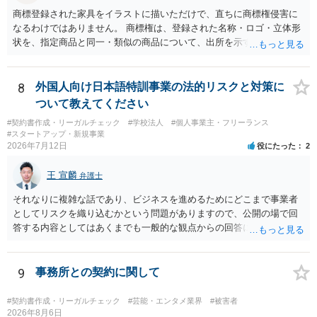
商標登録された家具をイラストに描いただけで、直ちに商標権侵害に
なるわけではありません。 商標権は、登録された名称・ロゴ・立体形
状を、指定商品と同一・類似の商品について、出所を示す表示として
使用した場合に問題となります。したがって、家具を作品の題材とし
て描くにとどまる場合は、通常、商標権侵害にはなりにくいと考えら
れます。 ただし、家具名や特徴的な形状を商品名・広告に大きく表示
8
外国人向け日本語特訓事業の法的リスクと対策に
し、公式商品やライセンス商品と誤認させる販売方法であれば、商標
ついて教えてください
権や不正競争防止法上の問題が生じ得ます。家具のデザインに著作権
#契約書作成・リーガルチェック
#学校法人
#個人事業主・フリーランス
が認められる場合は、著作権も別途問題となります。 無料のSNS投稿
#スタートアップ・新規事業
やプレゼントでも、著作権侵害は成立し得ます。商標権については、
2026年7月12日
役にたった
2
有料か無料かよりも、商標として使用しているかが重要です。 また、
日本の商標権は原則として日本国内にのみ効力を持ちます。外国で販
王 宣麟
弁護士
売する場合は、販売国の商標・意匠等を確認する必要があります。 他
の作家の例は、許諾を得ている、権利が消滅している、侵害に当たら
それなりに複雑な話であり、ビジネスを進めるためにどこまで事業者
ない、又は単に権利行使されていないなど、様々な可能性がありま
としてリスクを織り込むかという問題がありますので、公開の場で回
す。他人が販売していることだけでは、適法とは判断できません。
答する内容としてはあくまでも一般的な観点からの回答になります
が、 全体的な方向性でいえば、 ・提供するサービスの中心を「日本語
授業・言語コーチング」と明確に位置付け、サーフィンや農業体験、
工場見学等のアクティビティは、旅行商品ではなく授業に付随した無
9
事務所との契約に関して
償の交流・学習機会として整理すること。 ・宿泊・交通・レンタカー
等の契約主体および支払は常にクライアント本人と事業者の間で完結
#契約書作成・リーガルチェック
#芸能・エンタメ業界
#被害者
させ、日本語講師は予約手続や支払の代理・媒介・取次・窓口を担わ
2026年8月6日