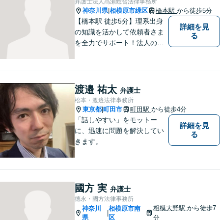
弁護士法人髙瀬総合法律事務所
【法テラス利用可】
神奈川県
相模原市緑区
橋本駅
から徒歩5分
|
【橋本駅 徒歩5分】理系出身
詳細を見
の知識を活かして依頼者さま
る
を全力でサポート！法人のお
客様も、個人のお客様も、ま
ずはざっくばらんにお悩みを
お話ください。ご相談者の話
したいことを整理しながら導
渡邉 祐太
弁護士
き出します。
松本・渡邉法律事務所
東京都
町田市
町田駅
から徒歩4分
|
「話しやすい」をモットー
詳細を見
に、迅速に問題を解決してい
る
きます。
國方 実
弁護士
德永・國方法律事務所
相模大野駅
から徒歩7
神奈川
相模原市南
|
県
区
分