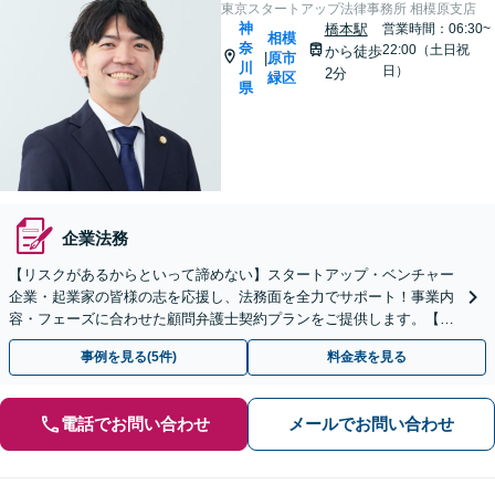
東京スタートアップ法律事務所 相模原支店
神
橋本駅
営業時間：06:30~
相模
奈
22:00（土日祝
から徒歩
原市
|
川
日）
2分
緑区
県
企業法務
【リスクがあるからといって諦めない】スタートアップ・ベンチャー
企業・起業家の皆様の志を応援し、法務面を全力でサポート！事業内
容・フェーズに合わせた顧問弁護士契約プランをご提供します。【顧
問契約／企業法務】
事例を見る(5件)
料金表を見る
電話でお問い合わせ
メールでお問い合わせ