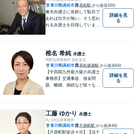
香川県
高松市
高松駅
から徒歩10分
|
兼光弁護士に依頼して駄目で
詳細を見
あれば仕方が無い。そう思わ
る
れる弁護士を目指していま
す。
椎名 希純
弁護士
岡野法律事務所 高松支店
香川県
高松市
高松築港駅
から徒歩6分
|
【中四国九州最大級の弁護士
詳細を見
事務所】交通事故、借金問
る
題、離婚、相続など様々な問
題について、「何度でも無
料」の相談を行っています！
まずはお気軽にご相談くださ
い！
工藤 ゆかり
弁護士
丸の内法律事務所
香川県
高松市
片原町駅
から徒歩4分
|
【片原町駅徒歩４分】【法テ