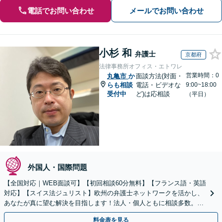
電話でお問い合わせ
メールでお問い合わせ
小杉 和
弁護士
京都府
法律事務所オフィス・エトワレ
営業時間：0
丸亀市
か
面談方法(対面・
らも相談
電話・ビデオな
9:00~18:00
受付中
ど)は応相談
（平日）
外国人・国際問題
【全国対応｜WEB面談可】【初回相談60分無料】【フランス語・英語
対応】【スイス法ジュリスト】欧州の弁護士ネットワークを活かし、
あなたが真に望む解決を目指します！法人・個人ともに相談多数。細
やかな連絡と粘り強い交渉を徹底【休日・夜間相談可】
料金表を見る