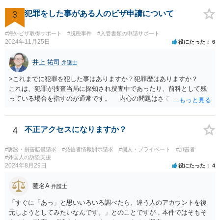
3
犯罪をした事がある人のビザ申請について
#海外ビザ取得サポート
#脱税事件
#入管書類の申請サポート
2024年11月25日
役にたった
6
井上 祐司
弁護士
>これまでに犯罪を犯した事はありますか？犯罪歴はありますか？
これは、犯罪が捜査当局に探知され捜査中であったり、前科として残
っている場合を指すのが通常です。 内心の問題はさておき、ご質問
の状況であれば「いいえ」と回答するのがセオリーかと思います。
4
不正アクセスになりますか？
#訴訟・損害賠償請求
#発信者情報開示請求
#個人・プライベート
#加害者
#外国人の訴訟支援
2024年8月29日
役にたった
4
匿名A
弁護士
「すぐに「あっ」と思いいろいろ調べたら、違う人のアカウントを復
元しようとしてみたいなんです。」とのことですが，本件ではそもそ