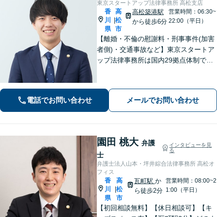
東京スタートアップ法律事務所 高松支店
香
高
高松築港駅
営業時間：06:30~
川
松
|
22:00（平日）
から徒歩6分
県
市
【離婚・不倫の慰謝料・刑事事件(加害
者側)・交通事故など】東京スタートア
ップ法律事務所は国内29拠点体制で全
国対応！【ご自宅からの電話相談にも
対応(法律相談は完全予約制)】各分野で
専門性の高い弁護士が寄り添い解決を
電話でお問い合わせ
メールでお問い合わせ
サポートします。
園田 桃大
弁護
インタビューを見
る
士
弁護士法人山本・坪井綜合法律事務所 高松オ
フィス
香
高
瓦町駅
か
営業時間：08:00~2
川
松
|
1:00（平日）
ら徒歩2分
県
市
【初回相談無料】【休日相談可】【キ