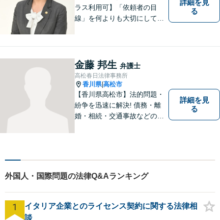
詳細を見
ラス利用可】「依頼者の目
る
線」を何よりも大切にしてい
きたいと考えています。依頼
者の目線に立って、依頼者に
寄り添い、依頼者に納得して
頂ける事件解決を目指して参
金藤 邦生
弁護士
ります。【当日／夜間／休日
高松春日法律事務所
対応可】お気軽にご相談くだ
香川県
高松市
|
さい。
【香川県高松市】法的問題・
詳細を見
紛争を迅速に解決! 債務・離
る
婚・相続・交通事故などの問
題でお困り方はぜひ一度ご相
談ください。
外国人・国際問題の法律Q&Aランキング
1
イタリア企業とのライセンス契約に関する法律相
談