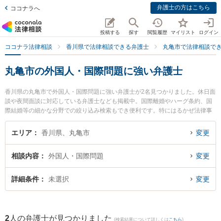
弁護士の方はこちら
ココナラへ
投稿する
探す
閲覧履歴
マイリスト
ログイン
ココナラ法律相談
香川県で法律相談できる弁護士
丸亀市で法律相談で
丸亀市の外国人・国際問題に強い弁護士
香川県の丸亀市で外国人・国際問題に強い弁護士が2名見つかりました。休日面
談や夜間面談に対応している弁護士なども掲載中。国際離婚やハーグ条約、国
際結婚等の細かな分野での絞り込み検索もでき便利です。特にはるかぜ法律事
務所の柳浦 清文弁護士や丸亀みらい法律事務所の久保田 仁弁護士のプロフィー
ル情報や弁護士費用、強みなどが注目されています。『丸亀市で土日や夜間に
エリア
香川県、丸亀市
変更
発生した外国人・国際問題のトラブルを今すぐに弁護士に相談したい』『外国
人・国際問題のトラブル解決の実績豊富な近くの弁護士を検索したい』『初回
相談内容
外国人・国際問題
変更
相談無料で外国人・国際問題を法律相談できる丸亀市内の弁護士に相談予約し
たい』などでお困りの相談者さんにおすすめです。
詳細条件
未選択
変更
2
人の弁護士が見つかりました
(検索結果について詳しくは
こちら
)