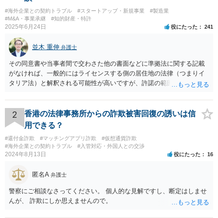
#海外企業との契約トラブル
#スタートアップ・新規事業
#製造業
#M&A・事業承継
#知的財産・特許
2025年6月24日
役にたった
241
並木 重伸
弁護士
その同意書や当事者間で交わさた他の書面などに準拠法に関する記載
がなければ、一般的にはライセンスする側の居住地の法律（つまりイ
タリア法）と解釈される可能性が高いですが、許諾の範囲が日本国内
に限定されているなどの事情がある場合には、日本法となる可能性も
あります。 なお、仮に日本法になるとしても、新しい会社との間で契
約が有効かどうかは、ライセンスされた権利の種類（著作権、商標
2
香港の法律事務所からの詐欺被害回復の誘いは信
権、特許権など）や契約の時期などを見て判断する必要があります。
用できる？
いずれにせよ具体的事情が分からないと確定的な回答は難しいと思わ
#還付金詐欺
#マッチングアプリ詐欺
#仮想通貨詐欺
れますので、弁護士に直接相談されることをお勧めします。
#海外企業との契約トラブル
#入管対応・外国人との交渉
2024年8月13日
役にたった
16
匿名A
弁護士
警察にご相談なさってください。 個人的な見解ですし、断定はしませ
んが、 詐欺にしか思えませんので。