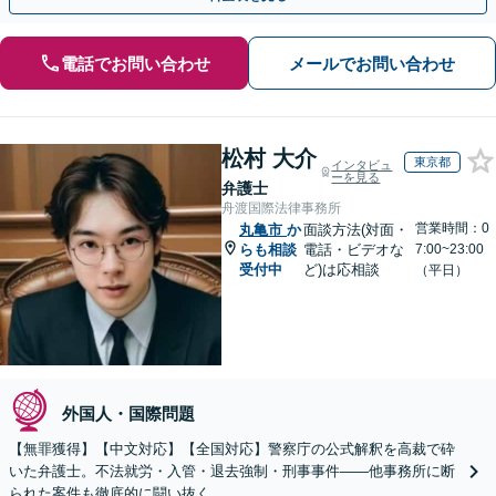
電話でお問い合わせ
メールでお問い合わせ
松村 大介
東京都
インタビュ
ーを見る
弁護士
舟渡国際法律事務所
営業時間：0
丸亀市
か
面談方法(対面・
らも相談
電話・ビデオな
7:00~23:00
受付中
ど)は応相談
（平日）
外国人・国際問題
【無罪獲得】【中文対応】【全国対応】警察庁の公式解釈を高裁で砕
いた弁護士。不法就労・入管・退去強制・刑事事件——他事務所に断
られた案件も徹底的に闘い抜く。