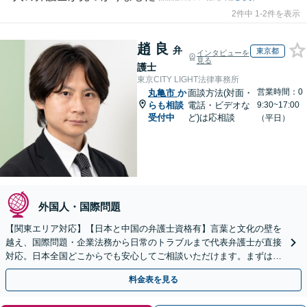
2件中 1-2件を表示
趙 良
弁
東京都
インタビューを
見る
護士
東京CITY LIGHT法律事務所
営業時間：0
丸亀市
か
面談方法(対面・
らも相談
電話・ビデオな
9:30~17:00
受付中
ど)は応相談
（平日）
外国人・国際問題
【関東エリア対応】【日本と中国の弁護士資格有】言葉と文化の壁を
越え、国際問題・企業法務から日常のトラブルまで代表弁護士が直接
対応。日本全国どこからでも安心してご相談いただけます。まずは一
歩を踏み出してみませんか。【初回相談無料】
料金表を見る