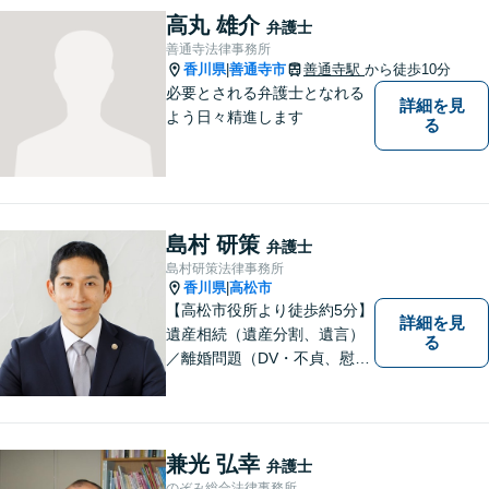
高丸 雄介
弁護士
善通寺法律事務所
香川県
善通寺市
善通寺駅
から徒歩10分
|
必要とされる弁護士となれる
詳細を見
よう日々精進します
る
島村 研策
弁護士
島村研策法律事務所
香川県
高松市
|
【高松市役所より徒歩約5分】
詳細を見
遺産相続（遺産分割、遺言）
る
／離婚問題（DV・不貞、慰謝
料、財産分与）／不動産／刑
事弁護など取扱い。満足度の
高いリーガルサービスをご提
供します。
兼光 弘幸
弁護士
のぞみ総合法律事務所