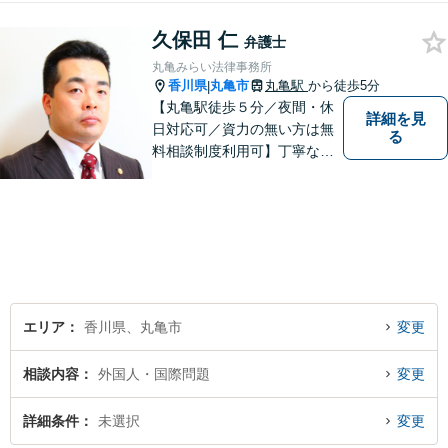
久保田 仁
弁護士
丸亀みらい法律事務所
香川県
丸亀市
丸亀駅
から徒歩5分
|
【丸亀駅徒歩５分／夜間・休
詳細を見
日対応可／資力の無い方は無
る
料相談制度利用可】丁寧な対
応を心がけております。お気
軽にご相談ください。（相談
は事前に御予約願います）
エリア
香川県、丸亀市
変更
相談内容
外国人・国際問題
変更
詳細条件
未選択
変更