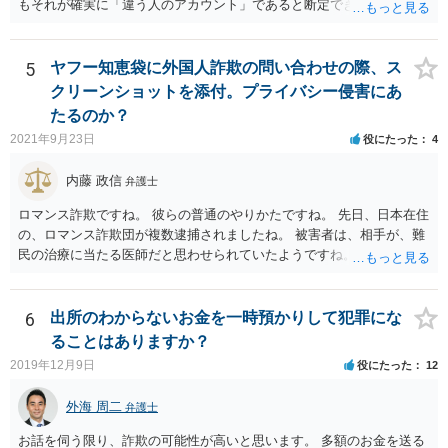
もそれが確実に「違う人のアカウント」であると断定できていません
し，仮にそのアドレスが実在したとしても不正アクセスの故意が観念
できません。余計な心配でしょう。
5
ヤフー知恵袋に外国人詐欺の問い合わせの際、ス
クリーンショットを添付。プライバシー侵害にあ
たるのか？
2021年9月23日
役にたった
4
内藤 政信
弁護士
ロマンス詐欺ですね。 彼らの普通のやりかたですね。 先日、日本在住
の、ロマンス詐欺団が複数逮捕されましたね。 被害者は、相手が、難
民の治療に当たる医師だと思わせられていたようですね。
6
出所のわからないお金を一時預かりして犯罪にな
ることはありますか？
2019年12月9日
役にたった
12
外海 周二
弁護士
お話を伺う限り、詐欺の可能性が高いと思います。 多額のお金を送る