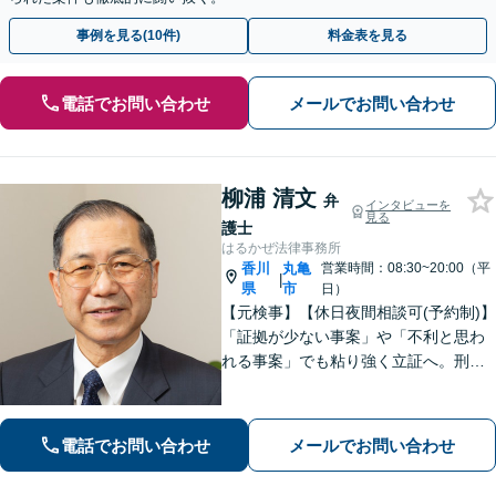
事例を見る(10件)
料金表を見る
電話でお問い合わせ
メールでお問い合わせ
柳浦 清文
弁
インタビューを
見る
護士
はるかぜ法律事務所
香川
丸亀
営業時間：08:30~20:00（平
|
県
市
日）
【元検事】【休日夜間相談可(予約制)】
「証拠が少ない事案」や「不利と思わ
れる事案」でも粘り強く立証へ。刑事
事件だけでなく、離婚、相続、交通事
故、不動産などのトラブルにも幅広く
対応。丁寧な説明とヒアリングで、問
電話でお問い合わせ
メールでお問い合わせ
題解決に尽力します。