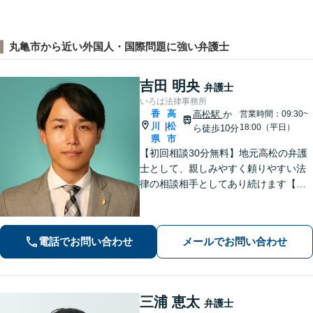
丸亀市から近い外国人・国際問題に強い弁護士
吉田 明央
弁護士
いろは法律事務所
香
高
高松駅
か
営業時間：09:30~
川
松
|
18:00（平日）
ら徒歩10分
県
市
【初回相談30分無料】地元高松の弁護
士として、親しみやすく頼りやすい法
律の相談相手としてあり続けます【相
続問題】他士業とスムーズに連携し、
納得できる解決の実現を目指します
【離婚問題】不貞慰謝料の請求する側
電話でお問い合わせ
メールでお問い合わせ
／された側、双方に対応【弁護士歴10
年以上】
三浦 恵太
弁護士