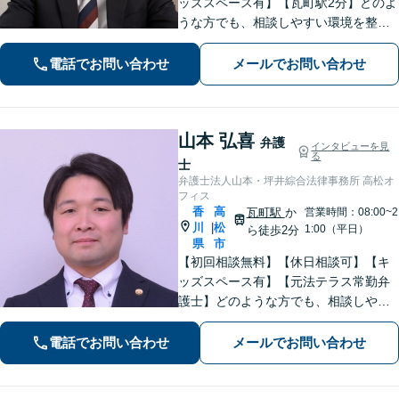
ッズスペース有】【瓦町駅2分】どのよ
うな方でも、相談しやすい環境を整え
ています。依頼者様に寄り添った対応
を心がけています。【離婚・男女問
電話でお問い合わせ
メールでお問い合わせ
題】DV被害へ積極的に対応。お気軽に
ご相談ください。
山本 弘喜
弁護
インタビューを見
る
士
弁護士法人山本・坪井綜合法律事務所 高松オ
フィス
香
高
瓦町駅
か
営業時間：08:00~2
川
松
|
1:00（平日）
ら徒歩2分
県
市
【初回相談無料】【休日相談可】【キ
ッズスペース有】【元法テラス常勤弁
護士】どのような方でも、相談しやす
い環境を整えています。依頼者様に寄
り添った対応を心がけています。【離
電話でお問い合わせ
メールでお問い合わせ
婚・男女問題】DV被害へ積極的に対
応。お気軽にご相談ください。