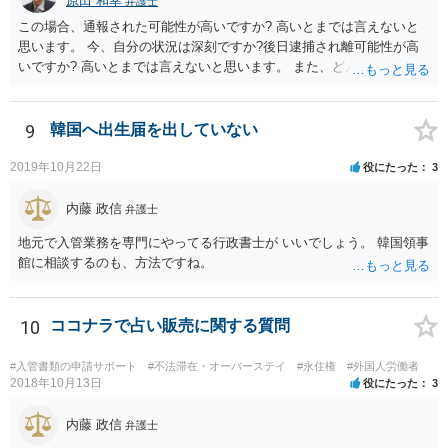
原田 和幸
弁護士
この場合、通報された可能性が高いですか? 高いとまでは言えないと
思います。 今、自分の状況は深刻ですか?後日逮捕され離可能性が高
いですか? 高いとまでは言えないと思います。 また、どんな犯罪をし
てしまいしまったでしょうか? 考えられるとすれば、建造物侵入罪あ
たりでしょうか。
9
韓国へ出生届を出していない
2019年10月22日
役にたった
3
内藤 政信
弁護士
地元で入管業務を専門にやってる行政書士が いいでしょう。 韓国領事
館に相談するのも、方法ですね。
10
ココナラで占い販売に関する質問
#入管書類の申請サポート
#不法滞在・オーバーステイ
#永住権
#外国人労働者
2018年10月13日
役にたった
3
内藤 政信
弁護士