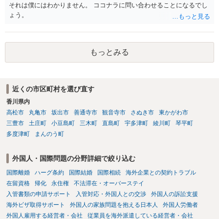
それは僕にはわかりません。 ココナラに問い合わせることになるでし
ょう。
もっとみる
近くの市区町村を選び直す
香川県内
高松市
丸亀市
坂出市
善通寺市
観音寺市
さぬき市
東かがわ市
三豊市
土庄町
小豆島町
三木町
直島町
宇多津町
綾川町
琴平町
多度津町
まんのう町
外国人・国際問題の分野詳細で絞り込む
国際離婚
ハーグ条約
国際結婚
国際相続
海外企業との契約トラブル
在留資格
帰化
永住権
不法滞在・オーバーステイ
入管書類の申請サポート
入管対応・外国人との交渉
外国人の訴訟支援
海外ビザ取得サポート
外国人の家族問題を抱える日本人
外国人労働者
外国人雇用する経営者・会社
従業員を海外派遣している経営者・会社