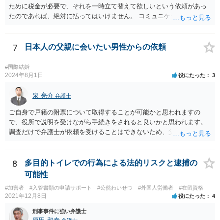
ために税金が必要で、それを一時立て替えて欲しいという依頼があっ
たのであれば、絶対に払ってはいけません。 コミュニケーションサイ
トで知り合っただけの人に多額をお金を預けようとする人はいませ
ん。 預かって欲しいお金を送るなどというのは虚言であり、単にあな
たから金銭を詐取しようとしている可能性が高いです。 間に合えばよ
7
日本人の父親に会いたい男性からの依頼
いのですが、くれぐれもお金を送らないようにしてください。
#国際結婚
2024年8月1日
役にたった
3
泉 亮介
弁護士
ご自身で戸籍の附票について取得することが可能かと思われますの
で、役所で説明を受けながら手続きをされると良いかと思われます。
調査だけで弁護士が依頼を受けることはできないため、父親に対して
何か請求がある場合は弁護士に依頼することを検討されても良いでし
ょう。
8
多目的トイレでの行為による法的リスクと逮捕の
可能性
#加害者
#入管書類の申請サポート
#公然わいせつ
#外国人労働者
#在留資格
2021年12月8日
役にたった
4
刑事事件に強い弁護士