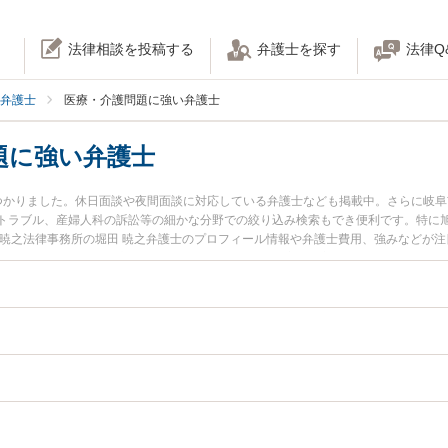
法律相談を投稿する
弁護士を探す
法律Q
弁護士
医療・介護問題に強い弁護士
題に強い弁護士
つかりました。休日面談や夜間面談に対応している弁護士なども掲載中。さらに岐
トラブル、産婦人科の訴訟等の細かな分野での絞り込み検索もでき便利です。特に旭
田暁之法律事務所の堀田 暁之弁護士のプロフィール情報や弁護士費用、強みなどが
士に相談したい』『医療・介護問題のトラブル解決の実績豊富な近くの弁護士を検
い』などでお困りの相談者さんにおすすめです。