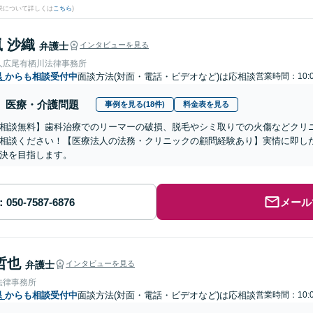
果について詳しくは
こちら
)
 沙織
弁護士
インタビューを見る
人広尾有栖川法律事務所
県
からも相談受付中
面談方法(対面・電話・ビデオなど)は応相談
営業時間：10:0
医療・介護問題
事例を見る(18件)
料金表を見る
相談無料】歯科治療でのリーマーの破損、脱毛やシミ取りでの火傷などクリ
相談ください！【医療法人の法務・クリニックの顧問経験あり】実情に即し
決を目指します。
メール
哲也
弁護士
インタビューを見る
法律事務所
県
からも相談受付中
面談方法(対面・電話・ビデオなど)は応相談
営業時間：10:0