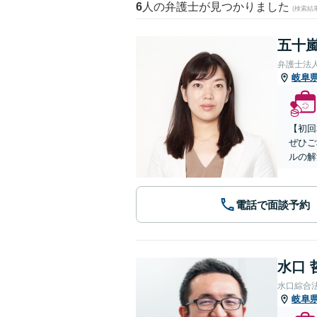
6
人の弁護士が見つかりました
(検索結
五十嵐
弁護士法
岐阜
【初回
ぜひご
ルの解
電話で面談予約
水口 
水口綜合
岐阜