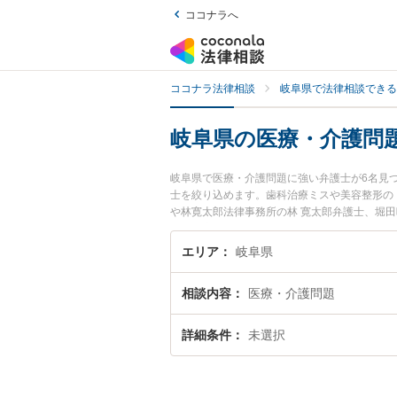
ココナラへ
ココナラ法律相談
岐阜県で法律相談できる
岐阜県の医療・介護問
岐阜県で医療・介護問題に強い弁護士が6名見
士を絞り込めます。歯科治療ミスや美容整形の
や林寛太郎法律事務所の林 寛太郎弁護士、堀
した医療・介護問題のトラブルを今すぐに弁護
律相談できる岐阜県内の弁護士に相談予約した
エリア
岐阜県
相談内容
医療・介護問題
詳細条件
未選択