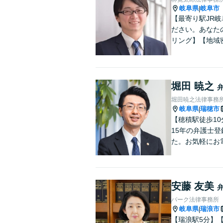
岐阜県
岐阜市
|
【最寄り駅JR
ださい。あなた
リング】【地域
堀田 暁之
堀田暁之法律事務
岐阜県
瑞穂市
|
【穂積駅徒歩1
15年の弁護士
た。お気軽にお
安藤 友美
パーク法律事務所
岐阜県
瑞浪市
|
【瑞浪駅5分】