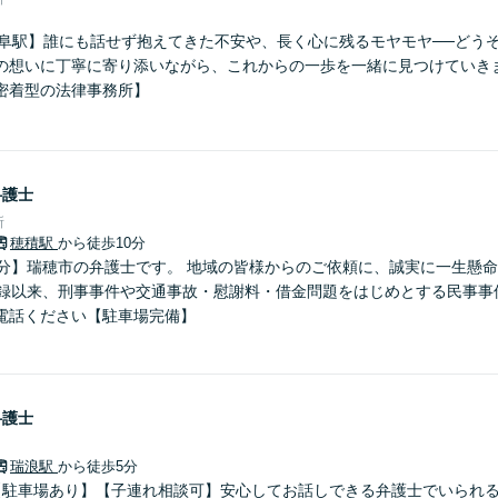
岐阜駅】誰にも話せず抱えてきた不安や、長く心に残るモヤモヤ──どう
の想いに丁寧に寄り添いながら、これからの一歩を一緒に見つけていき
密着型の法律事務所】
弁護士
所
穂積駅
から徒歩10分
0分】瑞穂市の弁護士です。 地域の皆様からのご依頼に、誠実に一生懸命
登録以来、刑事事件や交通事故・慰謝料・借金問題をはじめとする民事事
電話ください【駐車場完備】
弁護士
瑞浪駅
から徒歩5分
【駐車場あり】【子連れ相談可】安心してお話しできる弁護士でいられ