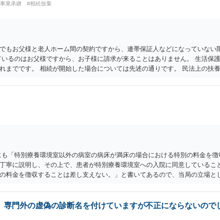
・事業承継
#相続放棄
でもお父様と老人ホーム間の契約ですから、連帯保証人などになっていない
ているのはお父様ですから、お子様に請求が来ることはありません。 生活保
れまでです。 相続が開始した場合については先述の通りです。 民法上の扶
範囲で認められるものです。 親の介護は子供がみるという民法の条文はありま
です。 生まれてすぐ両親が離婚し、その後会っていなかったという事情も、
の6にも「特別療養環境室以外の病室の病床が満床の場合における特別の料金を
丁寧に説明し、その上で、患者が特別療養環境室への入院に同意しているこ
の料金を徴収することは差し支えない。」と書いてあるので、当局の立場とし
は言っていません。 「入院の必要があるにもかかわらず、特別の料金の支払
不適切と思われる事例」と言及されているだけで「不適切である」と断定も
いのであれば他院を受診するように」という表現が不適切なだけで、たとえ
。専門外の虚偽の診断名を付けていますが不正にならないので
大部屋を希望される場合は本日の緊急手術には応じられません。１日当たり