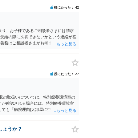
役にたった
42
限り、お子様であるご相談者さまには請求
護受給の際に扶養できないかという連絡が役
養義務はご相談者さまがお考えのほど強いも
せん。 また、親に対する扶養義務は配偶
扶養義務の順位を下げる一つの理由になり
役にたった
27
徴収の取扱いについては、特別療養環境室の
とが確認される場合には、特別療養環境室
ても「病院理由(大部屋に空きがない等)で
いに同意しないのであれば、他院を受診す
されていないですし、違法であることも示
ば言い方を変えて「緊急手術をおすすめし
しょうか？
１万８７００円の個室であれば対応できま