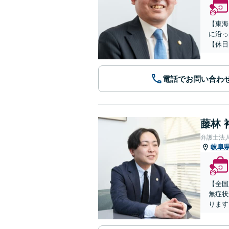
【東海
に沿っ
【休日
電話でお問い合わ
藤林 
弁護士法
岐阜
【全国
無症状
ります