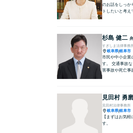
のお話をしっか
トしたいと考え
杉島 健二
すぎしま法律事務
岐阜県
岐阜市
|
市民や中小企業
す。 交通事故
害事故や死亡事
見田村 勇
見田村法律事務所
岐阜県
岐阜市
|
【まずはお気軽
す。