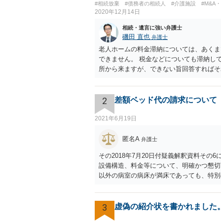
#相続放棄
#債務者の相続人
#介護施設
#M&A
2020年12月14日
相続・遺言に強い弁護士
磯田 直也
弁護士
老人ホームの料金滞納については、あくま
できません。 税金などについても滞納し
所から来ますが、できない旨回答すればそ
のではありません。 あくまでも、余力の
者や子に対する扶養義務に比べて弱いもの
ます。
2
差額ベッド代の請求について
2021年6月19日
匿名A
弁護士
その2018年7月20日付疑義解釈資料そ
設備構造、料金等について、明確かつ懇切
以外の病室の病床が満床であっても、特別
の差額ベッド代は請求してはならない」と
るよう言われた」という事例についても「
唆されていません。ですので、「同意しな
3
虚偽の紹介状を書かれました
ますが、当病院は現在大部屋が満床なので