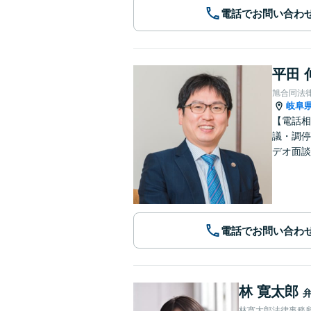
電話でお問い合わ
平田 
旭合同法
岐阜
【電話相
議・調停
デオ面談
電話でお問い合わ
林 寛太郎
林寛太郎法律事務