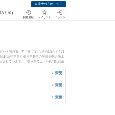
弁護士の方はこちら
&Aを探す
閲覧履歴
マイリスト
ログイン
阜市や各務原市、多治見市などの地域条件で弁護
合同法律事務所 岐阜事務所の平田 伸男弁護士
注目されています。『岐阜県で土日や夜間に発生
索したい』『初回相談無料で医療・介護問題を法
変更
変更
変更