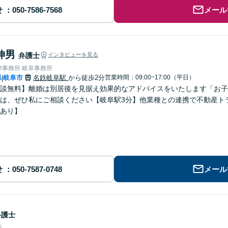
せ
メール
伸男
弁護士
インタビューを見る
律事務所 岐阜事務所
県
岐阜市
名鉄岐阜駅
から徒歩2分
営業時間：09:00~17:00（平日）
|
談無料】離婚は別居後を見据え効果的なアドバイスをいたします「お子
は、ぜひ私にご相談ください【岐阜駅3分】他業種との連携で不動産ト
あり】
せ
メール
弁護士
所