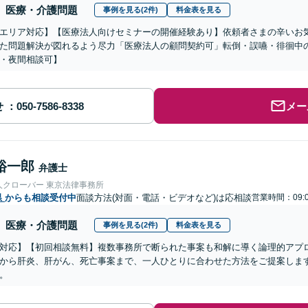
医療・介護問題
事例を見る(2件)
料金表を見る
エリア対応】【医療法人向けセミナーの開催経験あり】依頼者さまの辛いお
た問題解決が図れるよう尽力「医療法人の顧問契約可」転倒・誤嚥・徘徊中
・夜間相談可】
せ
メー
裕一郎
弁護士
人クローバー 東京法律事務所
県
からも相談受付中
面談方法(対面・電話・ビデオなど)は応相談
営業時間：09:0
医療・介護問題
事例を見る(2件)
料金表を見る
対応】【初回相談無料】複数事務所で断られた事案も和解に導く論理的アプ
から肝炎、肝がん、死亡事案まで、一人ひとりに合わせた方法をご提案しま
。