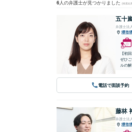
6
人の弁護士が見つかりました
(検索結
五十嵐
弁護士法
堺市
【初回
ぜひご
ルの解
電話で面談予約
藤林 
弁護士法
堺市