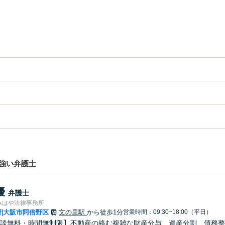
強い弁護士
優
弁護士
みはや法律事務所
府
大阪市阿倍野区
文の里駅
から徒歩1分
営業時間：09:30~18:00（平日）
|
談無料・時間無制限】不動産の絡む複雑な財産分与、遺産分割、債務整