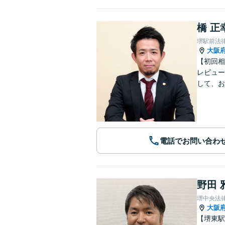
橋 正
堺駅前法
大阪
【初回相
レビュー
して、お
電話でお問い合わ
野田 
堺中央法
大阪
【堺東駅