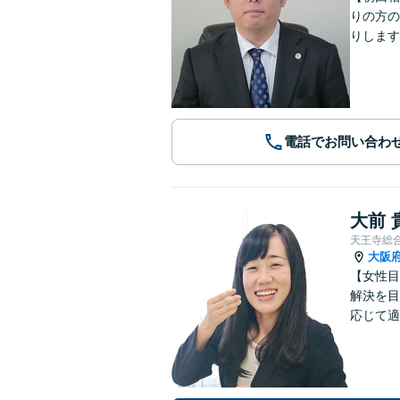
りの方の
りします
電話でお問い合わ
大前 
天王寺総
大阪
【女性目
解決を目
応じて適