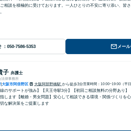
ご相談を積極的に受けております。一人ひとりの不安に寄り添い、皆さ
。
せ
メール
貴子
弁護士
合法律事務所
府
大阪市阿倍野区
大阪阿部野橋駅
から徒歩3分
営業時間：10:00~19:00（平
|
線のサポートが強み】【天王寺駅3分】【初回ご相談無料の分野あり】
指します【離婚・男女問題】安心して相談できる環境・関係づくりを心
切な解決策をご提案します