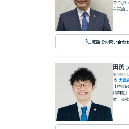
でござい
を実施し
電話でお問い合わ
田渕 
田渕総合
大阪
【堺東5
婚問題】
者・会社