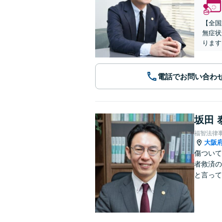
【全国
無症状
ります
電話でお問い合わ
坂田 
福智法律
大阪
傷ついて
者救済の
と言って