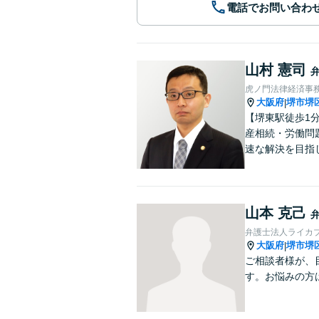
電話でお問い合わ
山村 憲司
虎ノ門法律経済事務
大阪府
堺市堺
|
【堺東駅徒歩1
産相続・労働問
速な解決を目指
山本 克己
弁護士法人ライカ
大阪府
堺市堺
|
ご相談者様が、
す。お悩みの方