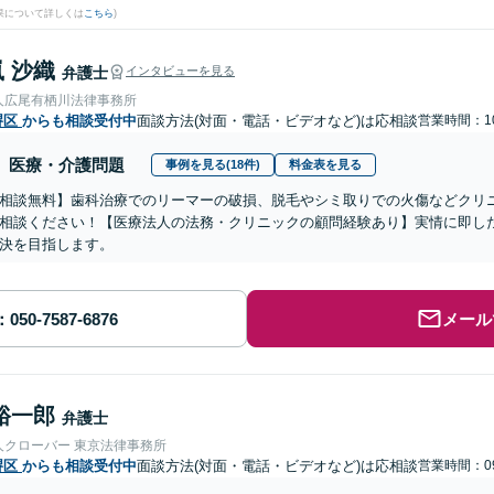
果について詳しくは
こちら
)
 沙織
弁護士
インタビューを見る
人広尾有栖川法律事務所
堺区
からも相談受付中
面談方法(対面・電話・ビデオなど)は応相談
営業時間：10
医療・介護問題
事例を見る(18件)
料金表を見る
相談無料】歯科治療でのリーマーの破損、脱毛やシミ取りでの火傷などクリ
相談ください！【医療法人の法務・クリニックの顧問経験あり】実情に即し
決を目指します。
メール
裕一郎
弁護士
人クローバー 東京法律事務所
堺区
からも相談受付中
面談方法(対面・電話・ビデオなど)は応相談
営業時間：09