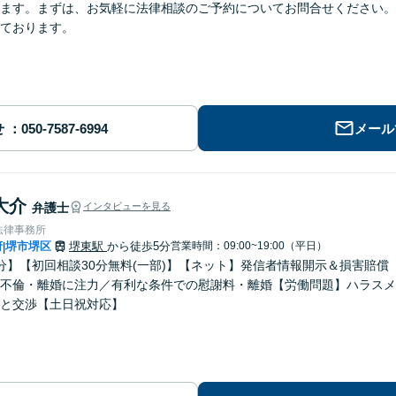
ます。まずは、お気軽に法律相談のご予約についてお問合せください。
ております。
せ
メール
大介
弁護士
インタビューを見る
法律事務所
府
堺市堺区
堺東駅
から徒歩5分
営業時間：09:00~19:00（平日）
|
分】【初回相談30分無料(一部)】【ネット】発信者情報開示＆損害賠
不倫・離婚に注力／有利な条件での慰謝料・離婚【労働問題】ハラスメ
と交渉【土日祝対応】