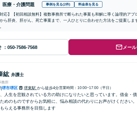
医療・介護問題
事例を見る(2件)
料金表を見る
対応】【初回相談無料】複数事務所で断られた事案も和解に導く論理的アプ
から肝炎、肝がん、死亡事案まで、一人ひとりに合わせた方法をご提案しま
。
せ
メール
泰紘
弁護士
事務所
府
堺市堺区
堺東駅
から徒歩4分
営業時間：10:00~17:00（平日）
|
、人生を悲観されている方の助けになりたいと思っています。借金・債
ためのものですからお気軽に、悩み相談の代わりにお声がけください。
もらえる事務所を目指します