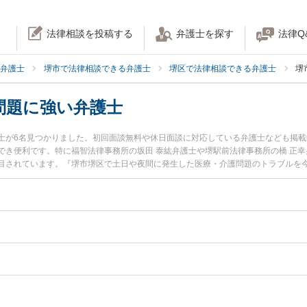
法律相談を投稿する
弁護士を探す
法律Q
弁護士
堺市で法律相談できる弁護士
堺区で法律相談できる弁護士
堺
問題に強い弁護士
士が6名見つかりました。初回面談無料や休日面談に対応している弁護士なども掲
でき便利です。特に福智法律事務所の坂田 泰紘弁護士や堺駅前法律事務所の橋 正幸
目されています。『堺市堺区で土日や夜間に発生した医療・介護問題のトラブルを
索したい』『初回相談無料で医療・介護問題を法律相談できる堺市堺区内の弁護士