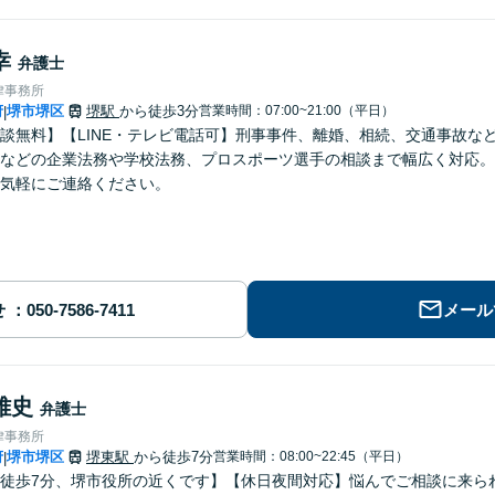
幸
弁護士
律事務所
府
堺市堺区
堺駅
から徒歩3分
営業時間：07:00~21:00（平日）
|
談無料】【LINE・テレビ電話可】刑事事件、離婚、相続、交通事故な
などの企業法務や学校法務、プロスポーツ選手の相談まで幅広く対応。
気軽にご連絡ください。
せ
メール
雅史
弁護士
律事務所
府
堺市堺区
堺東駅
から徒歩7分
営業時間：08:00~22:45（平日）
|
徒歩7分、堺市役所の近くです】【休日夜間対応】悩んでご相談に来ら