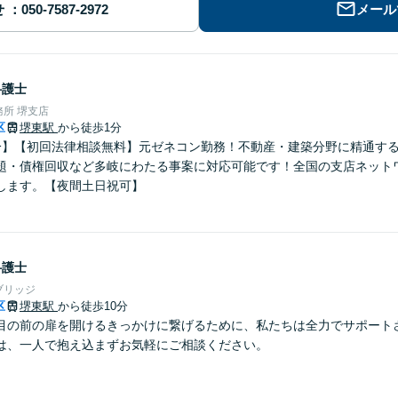
せ
メール
弁護士
所 堺支店
区
堺東駅
から徒歩1分
分】【初回法律相談無料】元ゼネコン勤務！不動産・建築分野に精通す
題・債権回収など多岐にわたる事案に対応可能です！全国の支店ネット
します。【夜間土日祝可】
弁護士
ブリッジ
区
堺東駅
から徒歩10分
目の前の扉を開けるきっかけに繋げるために、私たちは全力でサポート
は、一人で抱え込まずお気軽にご相談ください。