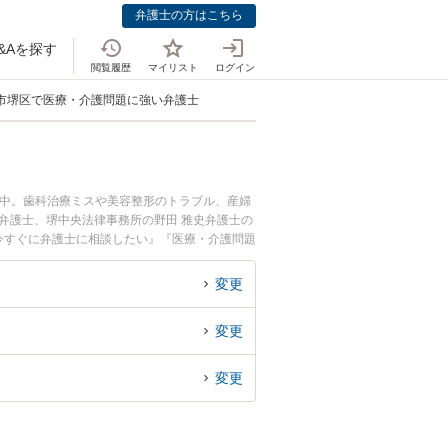
弁護士の方はこちら
&Aを探す
閲覧履歴
マイリスト
ログイン
市堺区で医療・介護問題に強い弁護士
載中。歯科治療ミスや美容整形のトラブル、産婦
弁護士、堺中央法律事務所の野田 雅史弁護士の
今すぐに弁護士に相談したい』『医療・介護問題
に相談予約したい』などでお困りの相談者さんに
変更
変更
変更