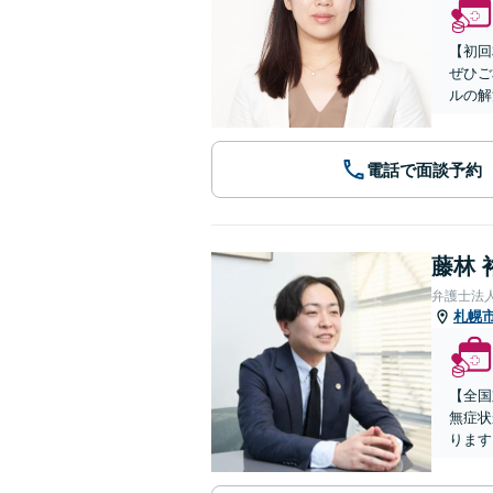
【初回
ぜひご
ルの解
電話で面談予約
藤林 
弁護士法
札幌
【全国
無症状
ります