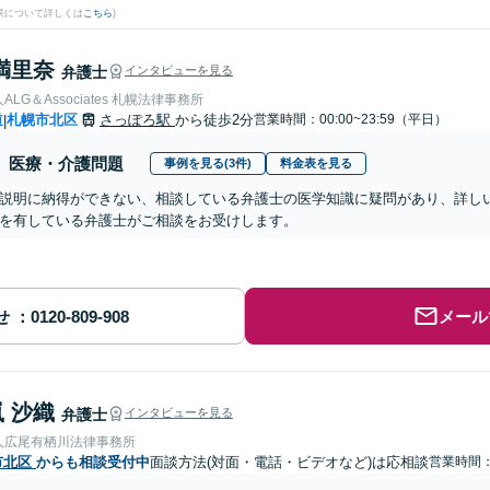
果について詳しくは
こちら
)
満里奈
弁護士
インタビューを見る
LG＆Associates 札幌法律事務所
道
札幌市北区
さっぽろ駅
から徒歩2分
営業時間：00:00~23:59（平日）
|
医療・介護問題
事例を見る(3件)
料金表を見る
説明に納得ができない、相談している弁護士の医学知識に疑問があり、詳し
を有している弁護士がご相談をお受けします。
せ
メール
 沙織
弁護士
インタビューを見る
人広尾有栖川法律事務所
市北区
からも相談受付中
面談方法(対面・電話・ビデオなど)は応相談
営業時間：1