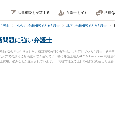
法律相談を投稿する
弁護士を探す
法律Q
弁護士
札幌市で法律相談できる弁護士
北区で法律相談できる弁護士
護問題に強い弁護士
護士が2名見つかりました。初回面談無料や分割払いに対応している弁護士、解決
野での絞り込み検索もでき便利です。特に弁護士法人ALG＆Associates 札幌
護士費用、強みなどが注目されています。『札幌市北区で土日や夜間に発生した医療
績豊富な近くの弁護士を検索したい』『初回相談無料で医療・介護問題を法律相談