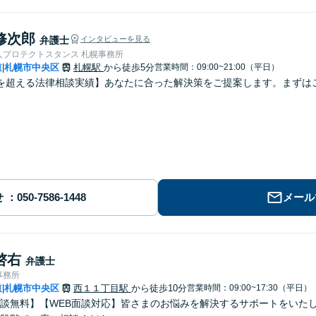
修次郎
弁護士
インタビューを見る
人プロテクトスタンス 札幌事務所
道
札幌市中央区
札幌駅
から徒歩5分
営業時間：09:00~21:00（平日）
|
を超える法律相談実績】あなたに合った解決策をご提案します。まずはご
せ
メール
啓右
弁護士
事務所
道
札幌市中央区
西１１丁目駅
から徒歩10分
営業時間：09:00~17:30（平日）
|
談無料】【WEB面談対応】皆さまのお悩みを解決するサポートをいた