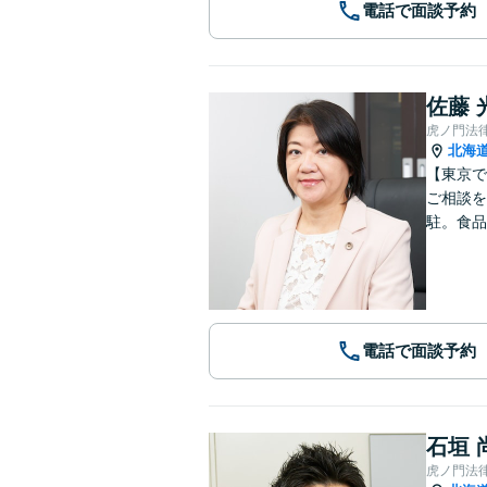
電話で面談予約
佐藤 
虎ノ門法
北海
【東京で
ご相談を
駐。食品
電話で面談予約
石垣 
虎ノ門法