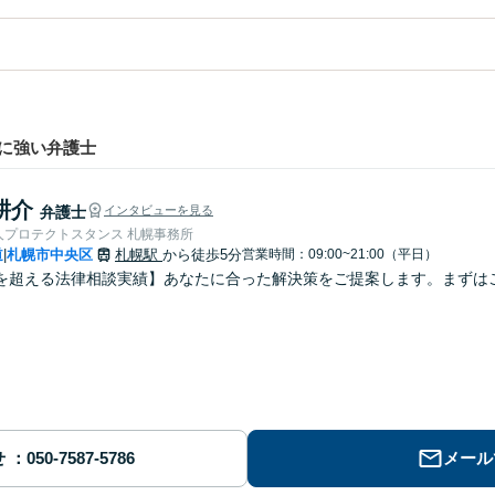
に強い弁護士
耕介
弁護士
インタビューを見る
人プロテクトスタンス 札幌事務所
道
札幌市中央区
札幌駅
から徒歩5分
営業時間：09:00~21:00（平日）
|
を超える法律相談実績】あなたに合った解決策をご提案します。まずはご
せ
メール