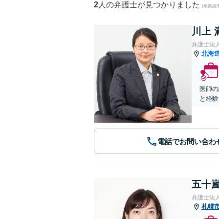
2
人の弁護士が見つかりました
(検索結
川上 
弁護士法人A
北海
医師の
と経験
電話でお問い合わ
五十嵐
弁護士法
札幌