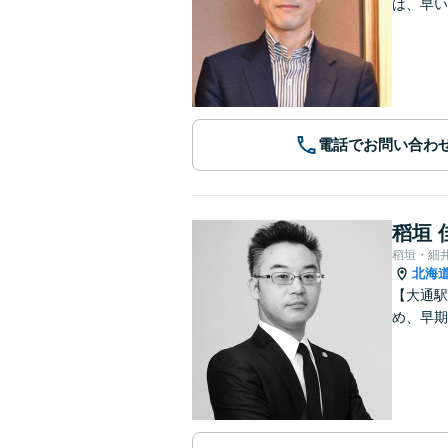
は、早い
電話でお問い合わ
稻垣 
稻垣・細
北海
【大通駅
め、早期