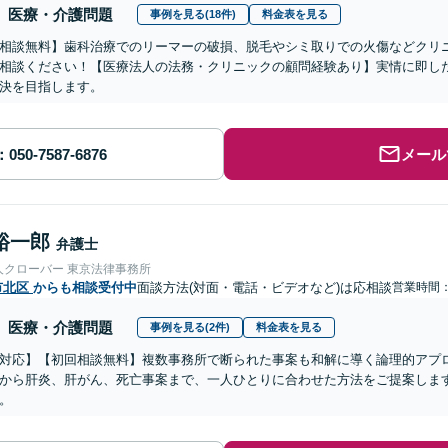
医療・介護問題
事例を見る(18件)
料金表を見る
相談無料】歯科治療でのリーマーの破損、脱毛やシミ取りでの火傷などクリ
相談ください！【医療法人の法務・クリニックの顧問経験あり】実情に即し
決を目指します。
メール
裕一郎
弁護士
人クローバー 東京法律事務所
市北区
からも相談受付中
面談方法(対面・電話・ビデオなど)は応相談
営業時間：0
医療・介護問題
事例を見る(2件)
料金表を見る
対応】【初回相談無料】複数事務所で断られた事案も和解に導く論理的アプ
から肝炎、肝がん、死亡事案まで、一人ひとりに合わせた方法をご提案しま
。