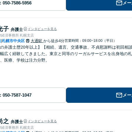
メー
光子
弁護士
インタビューを見る
律経済事務所 札幌支店
道
札幌市中央区
大通駅
から徒歩4分
営業時間：09:00~18:00（平日）
|
の弁護士歴20年以上】【相続、遺言、交通事故、不貞慰謝料は初回相
幅広く経験してきました。東京と同等のリーガルサービスを出身地の札
、医療、学校は注力分野。
メー
尚之
弁護士
インタビューを見る
律経済事務所 札幌支店