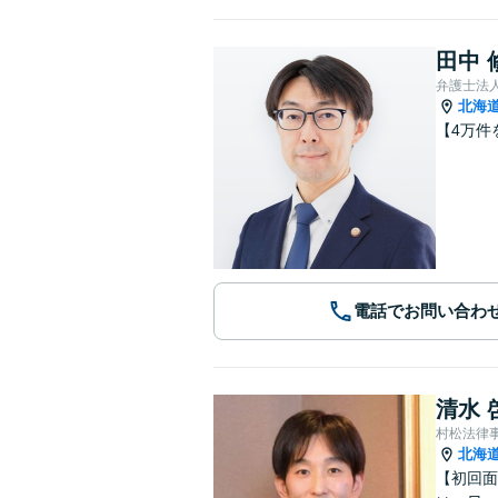
田中 
弁護士法
北海
【4万件
電話でお問い合わ
清水 
村松法律
北海
【初回面