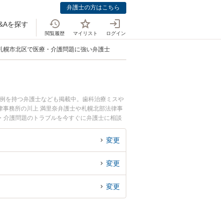
弁護士の方はこちら
&Aを探す
閲覧履歴
マイリスト
ログイン
札幌市北区で医療・介護問題に強い弁護士
事例を持つ弁護士なども掲載中。歯科治療ミスや
法律事務所の川上 満里奈弁護士や札幌北部法律事
・介護問題のトラブルを今すぐに弁護士に相談
できる札幌市北区内の弁護士に相談予約したい』
変更
変更
変更