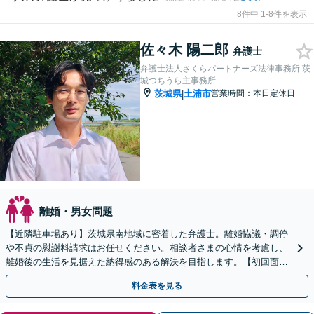
8件中 1-8件を表示
佐々木 陽二郎
弁護士
弁護士法人さくらパートナーズ法律事務所 茨
城つちうら主事務所
茨城県
土浦市
営業時間：本日定休日
|
離婚・男女問題
【近隣駐車場あり】茨城県南地域に密着した弁護士。離婚協議・調停
や不貞の慰謝料請求はお任せください。相談者さまの心情を考慮し、
離婚後の生活を見据えた納得感のある解決を目指します。【初回面談
無料】【法テラス利用可】【休日・夜間対応可】
料金表を見る