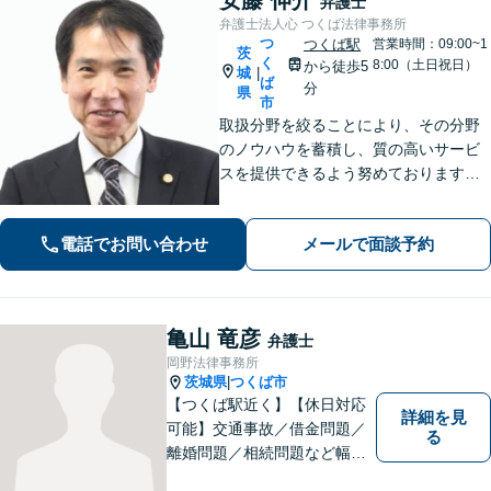
弁護士
弁護士法人心 つくば法律事務所
つ
つくば駅
営業時間：09:00~1
茨
く
8:00（土日祝日）
から徒歩5
城
|
ば
分
県
市
取扱分野を絞ることにより、その分野
のノウハウを蓄積し、質の高いサービ
スを提供できるよう努めております。
全力でサポートさせていただきますの
で、お困りの際はご相談ください。
電話でお問い合わせ
メールで面談予約
亀山 竜彦
弁護士
岡野法律事務所
茨城県
つくば市
|
【つくば駅近く】【休日対応
詳細を見
可能】交通事故／借金問題／
る
離婚問題／相続問題など幅広
い分野に対応可能。法律的な