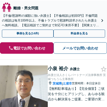
離婚・男女問題
【不倫/慰謝料の減額に強い弁護士】【不倫相談は初回0円】不倫問題
の相談は毎月100件以上、不倫トラブルで慰謝料請求されたら弁護士
へ無料相談。【電話相談でご契約まで対応可/来所不要】【関東エリア
対応】
事例を見る(14件)
料金表を見る
電話でお問い合わせ
メールでお問い合わせ
小泉 裕介
弁護士
弁護士法人さくらパートナーズ法律事務所 茨
城つちうら主事務所
茨城県
土浦市
営業時間：本日定休日
|
【無料駐車場あり】【完全個室】ご状
況を十分にヒアリングし、あらゆる観
点から解決策をご提案。ご要望の実現
に向け、細やかなサポートに努めます