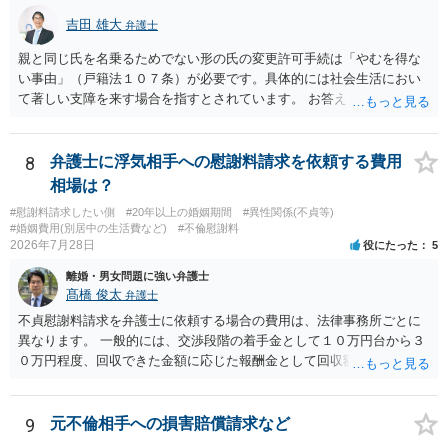
吉田 雄大
弁護士
親と同じ氏を名乗るためでない形の氏の変更許可手続は「やむを得な
い事由」（戸籍法１０７条）が必要です。具体的には社会生活におい
て著しい支障を来す場合を指すとされています。 お答えとしては、理
論上はご両親の氏であれ別であれ区別はありませんが、上記「著しい
支障」の具体的判断の中で、現在の氏を使い続けることがなぜよくな
いのかが審理判断されることになる、というものになります。
8
弁護士に浮気相手への慰謝料請求を依頼する費用
相場は？
#慰謝料請求したい側
#20年以上の婚姻期間
#異性関係(不貞等)
#婚姻費用(別居中の生活費など)
#不倫慰謝料
2026年7月28日
役にたった
5
離婚・男女問題に強い弁護士
髙橋 俊太
弁護士
不貞慰謝料請求を弁護士に依頼する場合の費用は、法律事務所ごとに
異なります。 一般的には、交渉段階の着手金として１０万円台から３
０万円程度、回収できた金額に応じた報酬金として回収額の１０％か
ら２０％程度が設定されていることがあります。訴訟に移行する場合
には、追加着手金や日当、実費が発生することもあります。 もっと
も、証拠が十分にあるか、相手方の住所・勤務先が分かるか、慰謝料
9
元不倫相手への損害賠償請求など
額、離婚の有無、交渉で終わるか訴訟まで見込むかによって、費用は