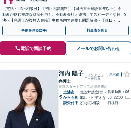
【電話・LINE相談可】【初回面談無料】【司法書士経験10年以上】不
動産が絡む複雑な財産分与も、不動産会社と連携してスピーディな解
決へ【弁護士が複数人在籍】事務所内で連携し問題解決へ【休日・夜
間面談可】【子連れ相談可】【虎ノ門駅1分】
事例を見る(2件)
料金表を見る
電話で面談予約
メールでお問い合わせ
河内 陽子
東京都
インタビュ
ーを見る
弁護士
東京スタートアップ法律事務所
営業時間：06:
土浦市
面談方法(対面・
からも相
電話・ビデオな
30~22:00（土
談受付中
ど)は応相談
日祝日）