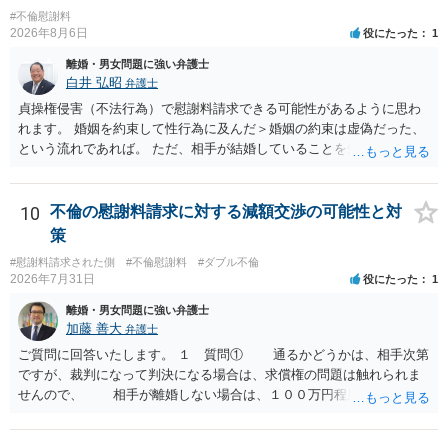
変わり得ます。依頼前に、交渉だけの場合、訴訟になった場合、回収
#不倫慰謝料
できなかった場合の費用を確認しておくとよいでしょう。 弁護士選び
2026年8月6日
役にたった
1
では、不貞慰謝料案件の経験が相応にあるか、費用体系が明確か、見
離婚・男女問題に強い弁護士
通しを過度に楽観的に言い過ぎないか、質問に具体的に答えてくれる
白井 弘昭
弁護士
か、連絡方法（メール、電話、弁護士直接か事務局員を介するかな
貞操権侵害（不法行為）で慰謝料請求できる可能性があるように思わ
ど）や対応スピードが合うかを確認するとよいと思います。いずれに
れます。 婚姻を約束して性行為に及んだ＞婚姻の約束は虚偽だった、
しましても、弁護士への相談・依頼にあたっては、証拠資料、夫と相
という流れであれば。 ただ、相手が結婚していることを知って行為に
手方の関係、相手方の氏名・住所等、夫婦関係への影響、離婚予定の
及んでいるのであれば、婚姻できないことについて相談者さんの帰責
有無など事実関係をよく整理して相談されることをお勧めいたしま
性も認められそうですので、あまり慰謝料は高額にならないように思
す。
われます。 一度、最寄りの弁護士に相談してみてください。
10
不倫の慰謝料請求に対する減額交渉の可能性と対
策
#慰謝料請求された側
#不倫慰謝料
#ダブル不倫
2026年7月31日
役にたった
1
離婚・男女問題に強い弁護士
加藤 善大
弁護士
ご質問に回答いたします。 １ 質問① 通るかどうかは、相手次第
ですが、裁判になって判決になる場合は、求償権の問題は触れられま
せんので、 相手が離婚しない場合は、１００万円程度となる可能
性があると思われます。 交渉については、相手としても、裁判を
するデメリットはありますから（経済的、時間的、精神的負担等）、