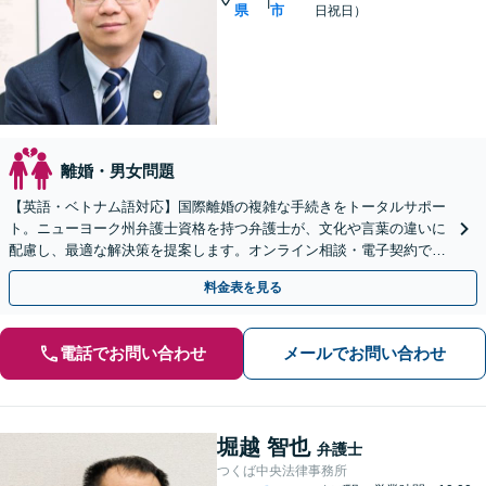
|
県
市
日祝日）
離婚・男女問題
【英語・ベトナム語対応】国際離婚の複雑な手続きをトータルサポー
ト。ニューヨーク州弁護士資格を持つ弁護士が、文化や言葉の違いに
配慮し、最適な解決策を提案します。オンライン相談・電子契約で迅
速に着手。まずはご相談ください。
料金表を見る
電話でお問い合わせ
メールでお問い合わせ
堀越 智也
弁護士
つくば中央法律事務所