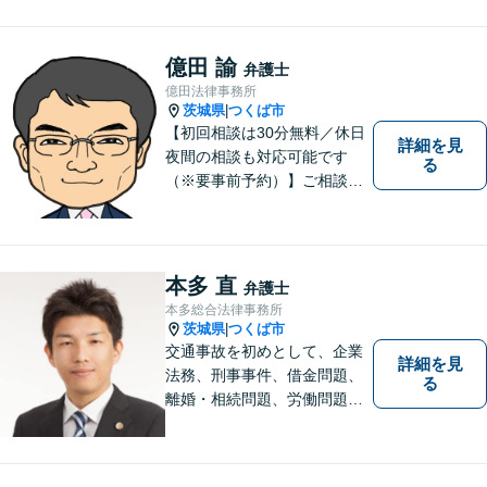
解決だけでなく、 一緒に悩
み、考え、依頼者様の希望を
実現するために精一杯努力い
億田 諭
弁護士
たします。お気軽にご相談く
億田法律事務所
ださい。
茨城県
つくば市
|
【初回相談は30分無料／休日
詳細を見
夜間の相談も対応可能です
る
（※要事前予約）】ご相談、
ご依頼をいただいた方が、次
の一歩を踏み出せるアドバイ
スを心がけています。お気軽
にお問合せください。
本多 直
弁護士
本多総合法律事務所
茨城県
つくば市
|
交通事故を初めとして、企業
詳細を見
法務、刑事事件、借金問題、
る
離婚・相続問題、労働問題そ
の他幅広い事件に対応してお
ります。 皆様にとって最良の
結果をご提供できるよう、誠