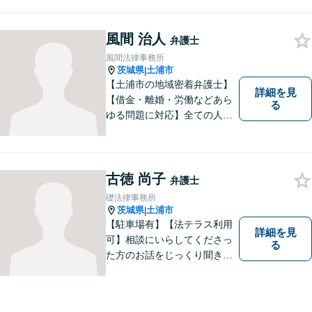
風間 治人
弁護士
風間法律事務所
茨城県
土浦市
|
【土浦市の地域密着弁護士】
詳細を見
【借金・離婚・労働などあら
る
ゆる問題に対応】全ての人へ
の誠意を忘れず、1つ1つの問
題に向き合います。依頼者様
の将来を見据えた、納得の解
決を目指します。まずはお気
古徳 尚子
弁護士
軽にご相談ください。【駐車
礎法律事務所
場有】
茨城県
土浦市
|
【駐車場有】【法テラス利用
詳細を見
可】相談にいらしてくださっ
る
た方のお話をじっくり聞き、
ともに解決方法を考えていく
ことを心がけています。法律
相談は早めの相談が大切で