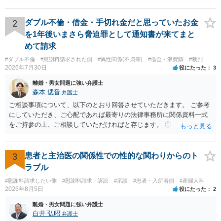
わけではありませんが、その前に「病気・事故に伴う費用」と明記さ
れていますので、通常は、病気や事故によって臨時に必要となった医
療費その他これに類する特別支出を念頭に置いた条項と読むのが自然
2
ダブル不倫・借金・手切れ金だと思っていたお金
です。したがって、大学の入学金、授業料、受験費用などの教育費に
を1年後いまさら脅迫罪として通知書が来てまと
ついてまで、「この条項があるから当然に半額を請求できる」とまで
めて請求
は言いにくいと思われます。なお、通常、大学進学費用をどこまで負
#ダブル不倫
#慰謝料請求された側
#異性関係(不貞等)
#借金・浪費癖
#裁判
担すべきかについては、離婚時の合意内容のほか、子どもの年齢、大
2026年7月30日
役にたった
3
学進学についての父母の認識、父母の学歴・収入・資産状況、進学先
や費用などを踏まえて個別に検討することになります。公正証書の他
離婚・男女問題に強い弁護士
の条項において、養育費の終期についてどのように定められている
森本 偲音
弁護士
か、大学進学に関する定めの有無、「教育費」「進学費用」に関する
ご相談事項について、以下のとおり回答させていただきます。 ご参考
定めの有無等について確認する必要があると考えられます。
にしていただき、ご心配であれば最寄りの法律事務所に関係資料一式
をご持参の上、ご相談していただければと存じます。 ① このLINEの
流れを見る限り、100万円は貸付金ではなく、手切れ金・和解金と評価
される可能性はあるのか ⇒LINEを含む１００万円の貸付に至るまでの
やり取り等の経緯、誓約書の内容等を踏まえて、関係を清算するため
3
患者と主治医の関係性での性的な関わりからのト
の 金銭であったと評価される可能性はあると考えます。 ② 「今後一
ラブル
切関与しないなら100万円振り込む」というLINEや誓約書は、裁判上
#慰謝料請求したい側
#慰謝料請求・訴訟
#示談
#患者・入所者側
#産婦人科
どの程度証拠価値があるのか ⇒前後のやり取りや誓約書の具体的内容
2026年8月5日
役にたった
2
を見ない限り、具体的な判断はできませんが、一定の証拠価値はある
と考えます。 ③ 借用書があっても、後から100万円を貸付扱いに変更
離婚・男女問題に強い弁護士
することは認められるのか。 ⇒おそらく１００万円は不当利得（受け
白井 弘昭
弁護士