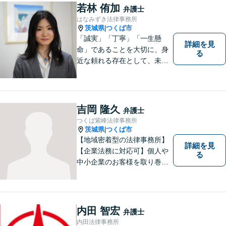
実・迅速・丁寧な事件処理を
若林 侑加
弁護士
心掛けています。
はなみずき法律事務所
茨城県
つくば市
|
「誠実」「丁寧」「一生懸
詳細を見
命」であることを大切に、身
る
近な頼れる存在として、未来
を切り拓くあなたを全力でサ
ポートします！
吉岡 隆久
弁護士
つくば紫峰法律事務所
茨城県
つくば市
|
【地域密着型の法律事務所】
詳細を見
【企業法務に対応可】個人や
る
中小企業のお客様を取り巻く
法的紛争を解決し、予防する
ためのお手伝いをしておりま
す。また、相続分野では相続
人38名の案件の対応経験がご
内田 智宏
弁護士
ざいます。ぜひ、お気軽にご
内田法律事務所