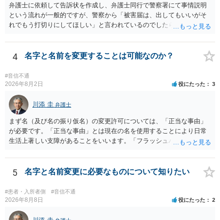
取る正当な権利がないのに利益を取得した）として返還請求されてい
弁護士に依頼して告訴状を作成し、弁護士同行で警察署にて事情説明
るものかと推察しますので、 貸金返還ではないかと存じます。 ④ 私
という流れが一般的ですが、警察から「被害届は、出してもいいがそ
は現在、収入も不安定で貯金もなくリボ払い借金が既に約100万あり。
れでもう打切りにしてほしい」と言われているのでしたら、あまり結
今年に再婚したが主人はお金に厳しい為、一括で220万円を支払う事は
論は変わらないかもしれないですね。 所轄の警察を飛び越えて、直接
困難 仮に裁判で敗訴した場合でも、分割払いになる可能性はあります
検察庁に訴えるのもありかもしれないですが、実際に捜査をするの
か。 ⇒判決となり敗訴してしまった場合は、強制執行により不動産等
は、結局所轄だと思われますので、やはり結論は変わらないかもしれ
4
名字と名前を変更することは可能なのか？
の財産を差し押さえられ、そこから債権回収が図られることになりま
ないです。 一度、最寄りの「刑事に強い」とうたっている弁護士に相
すが、 和解であれば柔軟な解決が可能ですので、その場合は分割払
談してみてはいかがでしょうか。 以上、ご参考まで。
#音信不通
いにより支払うことも十分可能です。 ⑤ このような事情であれば、私
2026年8月2日
役にたった
3
は120万円のみ和解交渉を続けるべきでしょうか。 ⇒ご相談者様の認
識を前提にすれば、１００万円も含めて返済する必要はないと考えら
川添 圭
弁護士
れるため、 120万円のみについて交渉を続けることがベターかと存じ
ます。
まず名（及び名の振り仮名）の変更許可については、「正当な事由」
が必要です。「正当な事由」とは現在の名を使用することにより日常
生活上著しい支障があることをいいます。「フラッシュバック」とい
った精神的・心理的な理由の場合、医学的な裏付けがあるかどうかが
きわめて重要になりますので、医師の診断書の記載が重要です（医学
的裏付けがない場合、もっぱら主観的な主張であるとして変更が許可
5
名字と名前変更に必要なものについて知りたい
されません）。 診断書は単に病名の記載では足りず、その症状の発生
原因となった事実と、当該症状が医学的に裏付けられること、そして
#患者・入所者側
#音信不通
その発生原因及び症状が現在の名を使用していることに関連している
2026年8月8日
役にたった
2
こと、といった説明がなされているのが望ましい（むしろ必要）でし
ょう。 ただし、もし上記の理由の主張が難しい場合でも、一定期間通