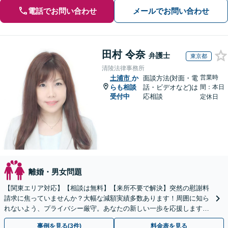
電話でお問い合わせ
メールでお問い合わせ
田村 令奈
弁護士
東京都
清陵法律事務所
営業時
土浦市
か
面談方法(対面・電
らも相談
話・ビデオなど)は
間：本日
受付中
応相談
定休日
離婚・男女問題
【関東エリア対応】【相談は無料】【来所不要で解決】突然の慰謝料
請求に焦っていませんか？大幅な減額実績多数あります！周囲に知ら
れないよう、プライバシー厳守。あなたの新しい一歩を応援しますの
で、まずはご相談ください。
事例を見る(3件)
料金表を見る