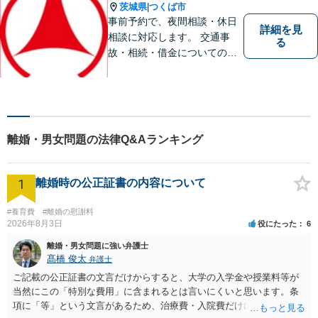
相談ください。
茨城県
つくば市
|
事前予約で、夜間相談・休日
詳細を見
相談に対応します。 交通事
る
故・相続・借金についてのご
相談は初回無料で実施いたし
ますので、お問合せくださ
い。
離婚・男女問題の法律Q&Aランキング
1
離婚時の公正証書の内容について
#養育費
#離婚の慰謝料
2026年8月3日
役にたった
6
離婚・男女問題に強い弁護士
髙橋 俊太
弁護士
ご記載の公正証書の文言だけからすると、大学の入学金や授業料等が
当然にこの「特別な費用」に含まれるとは言いにくいと思います。条
項に「等」という文言があるため、治療費・入院費だけに限定される