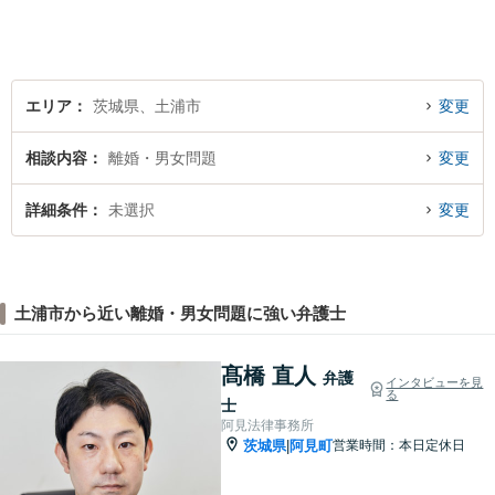
す。皆様が相談しやすい環境
を整えておりますので、お気
軽にご相談ください。
エリア
茨城県、土浦市
変更
相談内容
離婚・男女問題
変更
詳細条件
未選択
変更
土浦市から近い離婚・男女問題に強い弁護士
髙橋 直人
弁護
インタビューを見
る
士
阿見法律事務所
茨城県
阿見町
営業時間：本日定休日
|