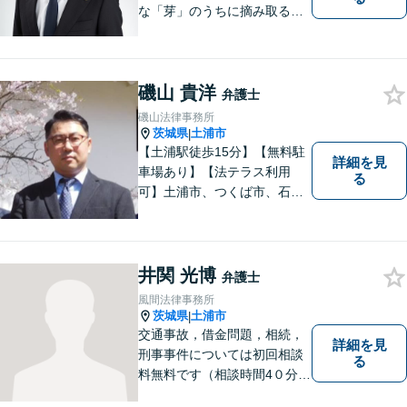
な「芽」のうちに摘み取るこ
とが大切です。少しでも不安
に感じることがあれば、ご相
談ください。
磯山 貴洋
弁護士
磯山法律事務所
茨城県
土浦市
|
【土浦駅徒歩15分】【無料駐
詳細を見
車場あり】【法テラス利用
る
可】土浦市、つくば市、石岡
市、かすみがうら市、稲敷
市、牛久市、阿見町、美浦村
ほか、県内・県外対応しま
す。
井関 光博
弁護士
風間法律事務所
茨城県
土浦市
|
交通事故，借金問題，相続，
詳細を見
刑事事件については初回相談
る
料無料です（相談時間4０分ま
で）。