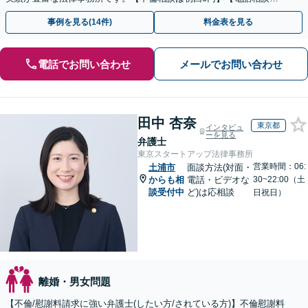
ご契約まで対応可/来所不要】
事例を見る(14件)
料金表を見る
電話でお問い合わせ
メールでお問い合わせ
田中 杏奈
東京都
インタビュ
ーを見る
弁護士
東京スタートアップ法律事務所
営業時間：06:
土浦市
面談方法(対面・
からも相
電話・ビデオな
30~22:00（土
談受付中
ど)は応相談
日祝日）
離婚・男女問題
【不倫/慰謝料請求に強い弁護士(したい方/されている方)】不倫慰謝料