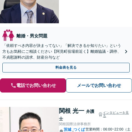
離婚・男女問題
「依頼すべき内容が決まってない」「解決できるか知りたい」という
方もお気軽にご相談ください【阿見町役場前近く】離婚協議・調停、
不貞慰謝料の請求、財産分与など
料金表を見る
電話でお問い合わせ
メールでお問い合わせ
関根 光一
弁護
インタビューを見
る
士
関根国際法律事務所
茨城
つくば
営業時間：06:00~22:00（土