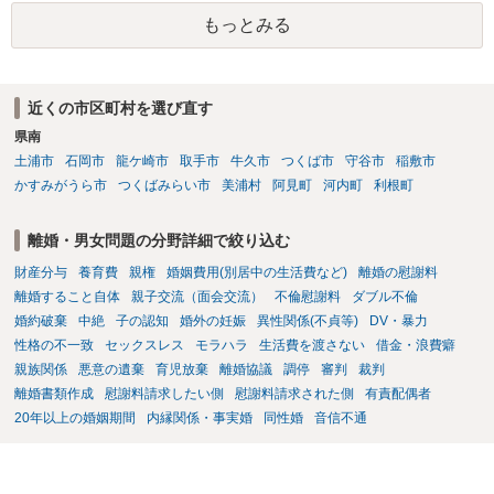
反対にご自身が、裁判も辞さずという姿勢を示すことで、プラス
もっとみる
に働く可能性は有り得ます。 交渉で解決する多くの場合は、相手
が弁護士に依頼しているケースで、５０万円以下で合意できる場合は
稀であると思います。 通常は、６０万円から８０万円程度になる
ことが多いというのが私の印象です。 ２ 質問② ご記載の内容が
近くの市区町村を選び直す
減額を進めるうえでの交渉材料かと思います。 なお、ご自身が離
県南
婚しないことは、交渉材料にはならないかと思いますので、ご注意く
ださい。 また、相手夫婦の婚姻関係が既に破綻していたことや、
土浦市
石岡市
龍ケ崎市
取手市
牛久市
つくば市
守谷市
稲敷市
相手女性が結婚しているとは知らなかったと主張することもあります
かすみがうら市
つくばみらい市
美浦村
阿見町
河内町
利根町
が、 ケースバイケースですので、ご自身の場合にそれらの主張が
できるかはよくお考え下さい。 ３ 質問③ 違約金を５０万円とす
離婚・男女問題の分野詳細で絞り込む
る旨の交渉をすることが妥当かどうかという基準はありません。
公序良俗に反するような金額では、その条項自体が無効になり得ます
財産分与
養育費
親権
婚姻費用(別居中の生活費など)
離婚の慰謝料
が、 ２００万円でも、５０万円でも、公序良俗に反するほど高額
離婚すること自体
親子交流（面会交流）
不倫慰謝料
ダブル不倫
とはいえないと考えますので、 結局は、妥当かどうかというより
婚約破棄
中絶
子の認知
婚外の妊娠
異性関係(不貞等)
DV・暴力
も、ご自身が納得できるかどうかという基準でお考えいただくといい
性格の不一致
セックスレス
モラハラ
生活費を渡さない
借金・浪費癖
と思います。 そのうえで、合意できるかは、相手も納得できるか
親族関係
悪意の遺棄
育児放棄
離婚協議
調停
審判
裁判
否かにかかってはきますが。 ４ 質問④ ご記載の内容からは判断
離婚書類作成
慰謝料請求したい側
慰謝料請求された側
有責配偶者
できないのですが、 清算条項を記載しないで合意することはリス
20年以上の婚姻期間
内縁関係・事実婚
同性婚
音信不通
クがありますので、むしろ、原則としては、清算条項を記載するべき
であるとお考えいただくといいです。 ご質問に対する回答は以上で
すが、可能であれば、ご依頼になるかは別として、お近くの弁護士に
直接相談されて、 今後の対応についてアドバイス等を求めることを