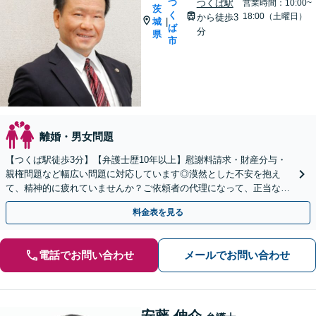
つ
つくば駅
営業時間：10:00~
茨
く
18:00（土曜日）
から徒歩3
城
|
ば
分
県
市
離婚・男女問題
【つくば駅徒歩3分】【弁護士歴10年以上】慰謝料請求・財産分与・
親権問題など幅広い問題に対応しています◎漠然とした不安を抱え
て、精神的に疲れていませんか？ご依頼者の代理になって、正当な権
利を主張します【夜間・休日の相談可能】
料金表を見る
電話でお問い合わせ
メールでお問い合わせ
安藤 伸介