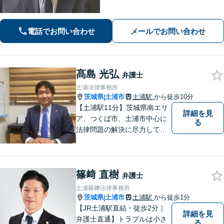
【刑事事件】起訴されないための弁護
活動に注力。交通事故・相続問題も実
績豊富【夜間休日対応】【土浦駅より
電話でお問い合わせ
メールでお問い合わせ
バス10分】
髙島 光弘
弁護士
土浦法律事務所
茨城県
土浦市
土浦駅
から徒歩10分
|
【土浦駅11分】茨城県南エリ
詳細を見
ア、つくば市、土浦市中心に
る
法律問題の解決に尽力してお
ります。地域の実情を踏まえ
た丁寧な対応を心掛けていま
す。お困りごとがありました
篠﨑 直樹
ら、お気軽にご相談くださ
弁護士
い。
土浦篠﨑法律事務所
茨城県
土浦市
土浦駅
から徒歩1分
|
【JR土浦駅直結・徒歩2分｜
詳細を見
弁護士直通】トラブルは小さ
る