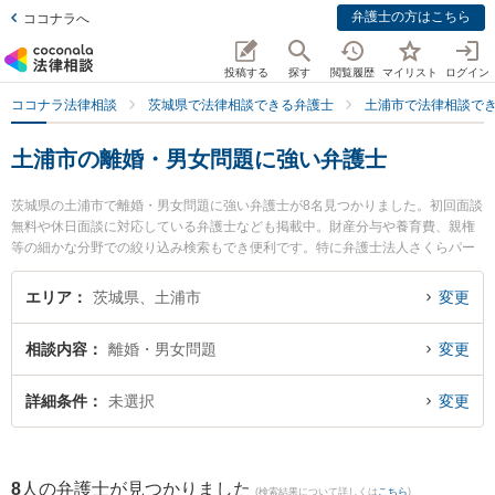
弁護士の方はこちら
ココナラへ
投稿する
探す
閲覧履歴
マイリスト
ログイン
ココナラ法律相談
茨城県で法律相談できる弁護士
土浦市で法律相談で
土浦市の離婚・男女問題に強い弁護士
茨城県の土浦市で離婚・男女問題に強い弁護士が8名見つかりました。初回面談
無料や休日面談に対応している弁護士なども掲載中。財産分与や養育費、親権
等の細かな分野での絞り込み検索もでき便利です。特に弁護士法人さくらパー
トナーズ法律事務所 茨城つちうら主事務所の佐々木 陽二郎弁護士や弁護士法人
さくらパートナーズ法律事務所 茨城つちうら主事務所の小泉 裕介弁護士、土浦
エリア
茨城県、土浦市
変更
法律事務所の髙島 光弘弁護士のプロフィール情報や弁護士費用、強みなどが注
目されています。『土浦市で土日や夜間に発生した離婚・男女問題のトラブル
相談内容
離婚・男女問題
変更
を今すぐに弁護士に相談したい』『離婚・男女問題のトラブル解決の実績豊富
な近くの弁護士を検索したい』『初回相談無料で離婚・男女問題を法律相談で
きる土浦市内の弁護士に相談予約したい』などでお困りの相談者さんにおすす
詳細条件
未選択
変更
めです。
8
人の弁護士が見つかりました
(検索結果について詳しくは
こちら
)