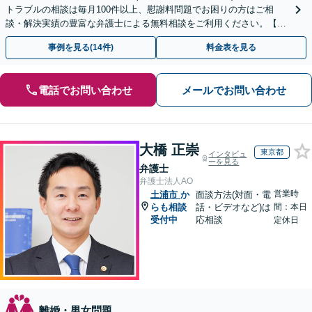
トラブルの相談は毎月100件以上、慰謝料問題でお困りの方はご相
談・解決実績の豊富な弁護士による無料相談をご利用ください。【不
倫相談は初回0円】【全国対応】
事例を見る(14件)
料金表を見る
電話でお問い合わせ
メールでお問い合わせ
大橋 正崇
東京都
インタビュ
ーを見る
弁護士
弁護士法人AO
営業時
土浦市
か
面談方法(対面・電
らも相談
話・ビデオなど)は
間：本日
受付中
応相談
定休日
離婚・男女問題