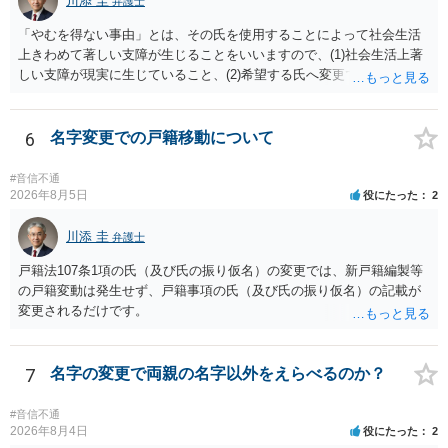
川添 圭
弁護士
称名を使用して、その後にいわゆる永年使用を理由とする許可申立て
「やむを得ない事由」とは、その氏を使用することによって社会生活
を選択すれば、比較的緩やかに認められます。 氏の変更については、
上きわめて著しい支障が生じることをいいますので、(1)社会生活上著
本件では、(1)子の氏の変更許可（民法791条1項）と、(2)戸籍法107条1
しい支障が現実に生じていること、(2)希望する氏へ変更できればその
項の氏の変更許可の2種類が考えられます。 (1)については、ご両親が
支障が解消できる（解消される）ことを、具体的な資料をもって説明
婚姻当時に称していた氏への変更となります（この種の事案では、母
できるかどうかがポイントです。 記録中に現れた一切の事情が判断対
が親権者として離婚し、子は母の旧姓を称することになった事案で、
象ですので、上記(1)と(2)を説明できる資料は全て（ただし理路整然
6
名字変更での戸籍移動について
父の氏を称したいというケースが多い）。法律上は特に明文の要件が
に）提出することが必要になります。「フラッシュバック」とのこと
なく、家庭裁判所が相当と認めれば許可されます。ただし、子の氏の
なので、例えば、医学上確立されているPTSDの診断基準に合致した説
変更許可の場合、あなたは現在の戸籍からもう一方の親への戸籍に入
#音信不通
明とそれに沿う資料の提出が必要になってくるように思います。 精神
2026年8月5日
役にたった
2
籍する（戻る）という戸籍変動になるため、成人した子からの変更許
的・心理的な理由の氏変更は様々な意味でハードルがかなり高く、弁
可申立てにおいては、入籍先である親（及びそこに同籍している配偶
護士へ依頼しても苦労することが強く予想されるところです。、もし
川添 圭
者や15歳以上の子）の同意があるかどうかが重視されるケースが多い
弁護士
本人申立てをお考えであれば、医学知識はもちろん法律知識も要求さ
です。 (2)については、「やむを得ない事由」が必要とされます。これ
戸籍法107条1項の氏（及び氏の振り仮名）の変更では、新戸籍編製等
れますので、性急な申立てをせず、知識と資料をしっかりと揃えて、
は、名の変更許可よりも厳重な要件であるとされ、本件のような精神
の戸籍変動は発生せず、戸籍事項の氏（及び氏の振り仮名）の記載が
万全の体制で申立てに臨んだ方がよいと思われます。
的・心理的な理由ではなかなかハードルが高いところですが、親から
変更されるだけです。
性的虐待を受けていたケースで氏変更を許可した事案がありますの
で、全く可能性がないわけではありません。なお、戸籍法107条1項の
氏の変更許可申立ては戸籍筆頭者からの申立てが必要であるため、申
7
名字の変更で両親の名字以外をえらべるのか？
立て前に分籍届によってあなたの単独戸籍を編成しておく必要がある
でしょう。 法的に検討すべき課題が多いため、弁護士へ相談されるこ
#音信不通
とをお勧めします。
2026年8月4日
役にたった
2