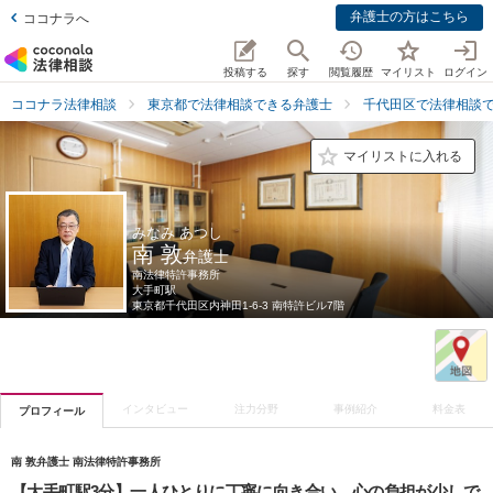
弁護士の方はこちら
ココナラへ
投稿する
探す
閲覧履歴
マイリスト
ログイン
ココナラ法律相談
東京都で法律相談できる弁護士
千代田区で法律相談
マイリストに入れる
みなみ あつし
南 敦
弁護士
南法律特許事務所
大手町駅
東京都
千代田区内神田1-6-3 南特許ビル7階
インタビュー
注力分野
事例紹介
料金表
プロフィール
南 敦弁護士 南法律特許事務所
【大手町駅3分】一人ひとりに丁寧に向き合い、心の負担が少しで