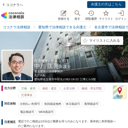
弁護士の方はこちら
ココナラへ
投稿する
探す
閲覧履歴
マイリスト
ログイン
ココナラ法律相談
愛知県で法律相談できる弁護士
名古屋市で法律相談
マイリストに入れる
なかがわ きょうすけ
中川 匡亮
弁護士
名古屋第一法律事務所
丸の内駅
愛知県
名古屋市中区丸の内2-18-22 三博ビル5階
注力分野
労働・雇用
相続・遺言
企業法務
離婚・男女問題
交通事故
対応体制
分割払い利用可
初回面談無料
休日面談可
夜間面談可
電話相談可
WEB面談可
電話でのご相談は10分ほど概要を伺うのみになります。基本的に来所相談へ
注意補足
のご案内になります。