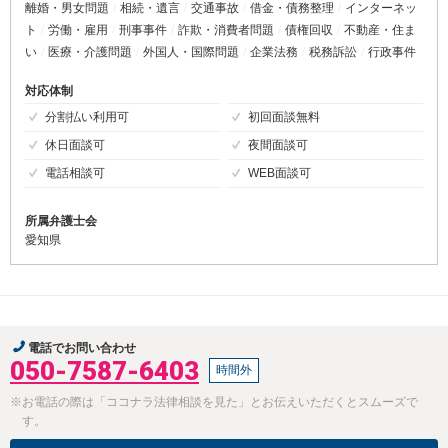
離婚・男女問題
相続・遺言
交通事故
借金・債務整理
インターネッ
ト
労働・雇用
刑事事件
詐欺・消費者問題
債権回収
不動産・住ま
い
医療・介護問題
外国人・国際問題
企業法務
税務訴訟
行政事件
対応体制
分割払い利用可
初回面談無料
休日面談可
夜間面談可
電話相談可
WEB面談可
所属弁護士会
愛知県
電話でお問い合わせ
050-7587-6403
時間外
※お電話の際は「ココナラ法律相談を見た」とお伝えいただくとスムーズで
す。