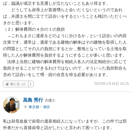
ば，協議が成立する見通しが立たないこともあり得ます。

　　どうしても叔母上が直接甥らと会いたくないというのであれ
ば，弁護士を間に立てて話合いをするということも検討いただくべ
きかと思います。

（２）解体費用の４分の１の負担

　→これもまさに遺産をどのように分けるか，という話合いの内容
次第です。通常は，遺産である建物の解体はその建物を取得した人
の問題としてその人の負担にするとか，敷地となっている土地を取
得した人が解体費用を負担するようにすることが多いと思います。

　法律上当然に建物の解体費用を相続人各人の法定相続分に応じて
負担させることができるわけではないので，そういった負担割合も
含めて話合いをして甥・姪の合意を得る必要があります。
2025年1月16日 16:25
役に立った
1
高島 秀行
弁護士
東京都
>
港区
私は叔母血族で叔母の遺産相続人になっていますが、この件では部
外者だから直接叔母と話がしたいと言われて困っています。
