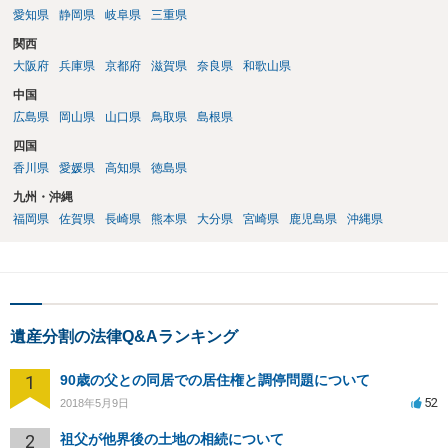
愛知県
静岡県
岐阜県
三重県
関西
大阪府
兵庫県
京都府
滋賀県
奈良県
和歌山県
中国
広島県
岡山県
山口県
鳥取県
島根県
四国
香川県
愛媛県
高知県
徳島県
九州・沖縄
福岡県
佐賀県
長崎県
熊本県
大分県
宮崎県
鹿児島県
沖縄県
遺産分割の法律Q&Aランキング
1
90歳の父との同居での居住権と調停問題について
52
2018年5月9日
2
祖父が他界後の土地の相続について