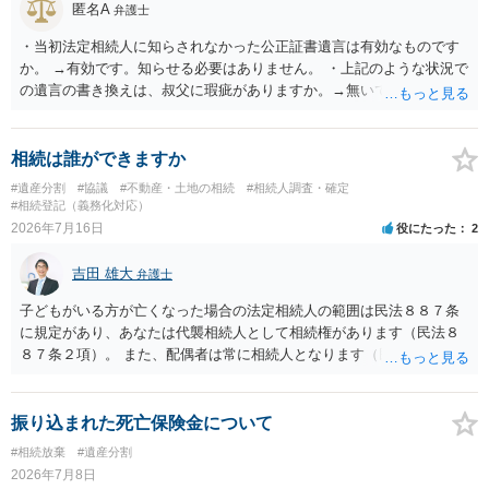
匿名A
弁護士
・当初法定相続人に知らされなかった公正証書遺言は有効なものです
か。 →有効です。知らせる必要はありません。 ・上記のような状況で
の遺言の書き換えは、叔父に瑕疵がありますか。→無いです。 ・分割
する場合の比率は、現状で、客観的に見てどの程度が妥当と考えられ
ますか。 →本人が自由に決められますので、どこが妥当とは言えない
です。客観的な基準もありません。 ・できれば穏やかに、分割を拒否
相続は誰ができますか
することはできますか。 →分割を拒否するということは、遺産はいら
#遺産分割
#協議
#不動産・土地の相続
#相続人調査・確定
ないということでしょうか。遺言で、受取を指定されててもいらない
#相続登記（義務化対応）
と拒否することはできます。理由を説明する必要はありません。
2026年7月16日
役にたった
2
吉田 雄大
弁護士
子どもがいる方が亡くなった場合の法定相続人の範囲は民法８８７条
に規定があり、あなたは代襲相続人として相続権があります（民法８
８７条２項）。 また、配偶者は常に相続人となります（民法８９０
条）。 「祖父の子供３人」の方の配偶者がご健在であれば、その方に
も相続権があります。つまり、孫５人に加えて「おじ又はおば」にも
相続権がある可能性があります。
振り込まれた死亡保険金について
#相続放棄
#遺産分割
2026年7月8日