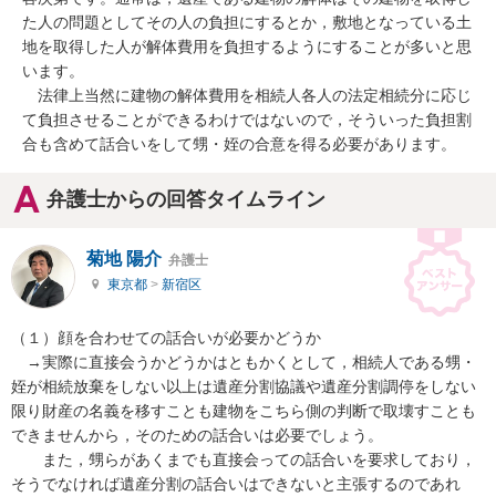
た人の問題としてその人の負担にするとか，敷地となっている土
地を取得した人が解体費用を負担するようにすることが多いと思
います。

　法律上当然に建物の解体費用を相続人各人の法定相続分に応じ
て負担させることができるわけではないので，そういった負担割
合も含めて話合いをして甥・姪の合意を得る必要があります。
弁護士からの回答タイムライン
菊地 陽介
弁護士
東京都
>
新宿区
（１）顔を合わせての話合いが必要かどうか

　→実際に直接会うかどうかはともかくとして，相続人である甥・
姪が相続放棄をしない以上は遺産分割協議や遺産分割調停をしない
限り財産の名義を移すことも建物をこちら側の判断で取壊すことも
できませんから，そのための話合いは必要でしょう。

　　また，甥らがあくまでも直接会っての話合いを要求しており，
そうでなければ遺産分割の話合いはできないと主張するのであれ