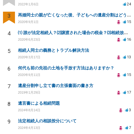
24
2022年1月6日
3
再婚同士の親が亡くなった後、子どもへの遺産分割はどうなる？
15
2020年9月1日
4
⑴ 誰が法定相続人？⑵譲渡された場合の税金？⑶相続放棄後同じ不動産を相続できない？⑷借金返済義務は？
16
2020年6月23日
5
相続人同士の義務とトラブル解決方法
13
2020年3月17日
6
何代も前の先祖の土地を手放す方法はありますか？
15
2020年9月11日
7
遺産分割申し立て書の主張書面の書き方
17
2019年1月29日
8
遺言書による相続問題
3
2024年8月14日
9
法定相続人の相談按分について
7
2024年4月13日