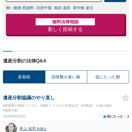
例）
離婚 慰謝料
誹謗中傷
相続 遺産
著作物 違法
無料法律相談
新しく投稿する
遺産分割の法律Q&A
新着順
回答数が多い順
役にたった順
遺産分割協議のやり直し
#家族間の相続トラブル
#相続トラブルの代理交渉
#不動産・土地の相続
#遺産分割
2026年8月5日
役にたった
2
井上 祐司
弁護士