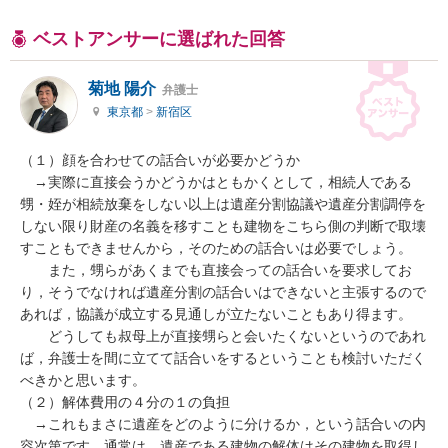
ベストアンサーに選ばれた回答
菊地 陽介
弁護士
東京都
>
新宿区
（１）顔を合わせての話合いが必要かどうか

　→実際に直接会うかどうかはともかくとして，相続人である
甥・姪が相続放棄をしない以上は遺産分割協議や遺産分割調停を
しない限り財産の名義を移すことも建物をこちら側の判断で取壊
すこともできませんから，そのための話合いは必要でしょう。

　　また，甥らがあくまでも直接会っての話合いを要求してお
り，そうでなければ遺産分割の話合いはできないと主張するので
あれば，協議が成立する見通しが立たないこともあり得ます。

　　どうしても叔母上が直接甥らと会いたくないというのであれ
ば，弁護士を間に立てて話合いをするということも検討いただく
べきかと思います。

（２）解体費用の４分の１の負担

　→これもまさに遺産をどのように分けるか，という話合いの内
容次第です。通常は，遺産である建物の解体はその建物を取得し