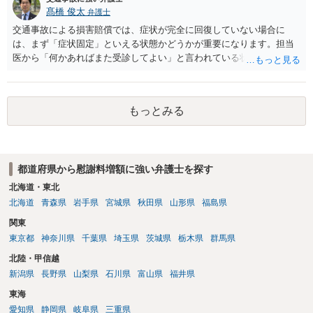
髙橋 俊太
弁護士
交通事故による損害賠償では、症状が完全に回復していない場合に
は、まず「症状固定」といえる状態かどうかが重要になります。担当
医から「何かあればまた受診してよい」と言われている状況で、現在
も痛みや物を持つことが難しい状態が続いているのであれば、必ずし
も症状固定と評価されるとは限りません。その場合には、治療継続の
必要性や症状の状況について医師に改めて相談することも検討されま
もっとみる
す。 また、保険会社から示談金の提示があったとしても、直ちに応じ
る必要はありません。治療状況や症状の程度、後遺障害の可能性など
によっては、後遺障害等級認定の申請を検討することもありますし、
慰謝料や休業損害などの算定方法についても交渉の余地がある場合が
都道府県から慰謝料増額に強い弁護士を探す
あります。 そのため、現在の症状や通院状況、保険会社から提示され
ている内容を整理したうえで、示談に応じるかどうかを判断すること
北海道・東北
になります。必要に応じて、弁護士に資料（診断書、保険会社の提示
北海道
青森県
岩手県
宮城県
秋田県
山形県
福島県
書面など）を確認してもらい、見通しを検討することも有用だと思わ
関東
れます。
東京都
神奈川県
千葉県
埼玉県
茨城県
栃木県
群馬県
北陸・甲信越
新潟県
長野県
山梨県
石川県
富山県
福井県
東海
愛知県
静岡県
岐阜県
三重県