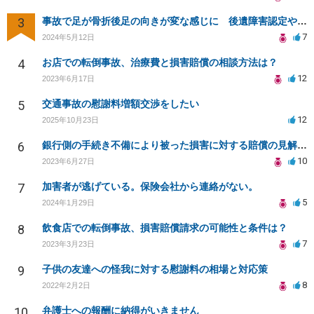
3
事故で足が骨折後足の向きが変な感じに 後遺障害認定や慰謝料増額できるか
7
2024年5月12日
4
お店での転倒事故、治療費と損害賠償の相談方法は？
12
2023年6月17日
5
交通事故の慰謝料増額交渉をしたい
12
2025年10月23日
6
銀行側の手続き不備により被った損害に対する賠償の見解を求めます
10
2023年6月27日
7
加害者が逃げている。保険会社から連絡がない。
5
2024年1月29日
8
飲食店での転倒事故、損害賠償請求の可能性と条件は？
7
2023年3月23日
9
子供の友達への怪我に対する慰謝料の相場と対応策
8
2022年2月2日
10
弁護士への報酬に納得がいきません