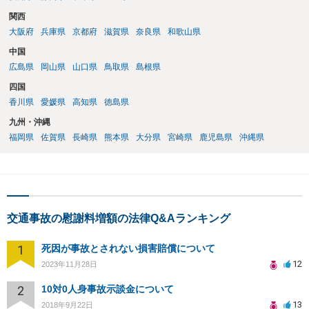
関西
大阪府
兵庫県
京都府
滋賀県
奈良県
和歌山県
中国
広島県
岡山県
山口県
鳥取県
島根県
四国
香川県
愛媛県
高知県
徳島県
九州・沖縄
福岡県
佐賀県
長崎県
熊本県
大分県
宮崎県
鹿児島県
沖縄県
交通事故の慰謝料増額の法律Q&Aランキング
1
死因が事故とされない損害賠償について
12
2023年11月28日
2
10対0人身事故示談金について
13
2018年9月22日