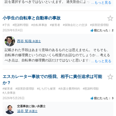
訟を選択するべきではないといえます。 過失割合によって請求金額が
変わってきます。 無過失かそれに近い状況なら通常訴訟を視野に入れ
た方が良いでしょう。
小学生の自転車と自動車の事故
#子供
#慰謝料増額
#自転車事故
#被害者
#保険会社との交渉
#損害賠償増額
2026年6月4日
役にたった
2
西谷 拓哉
弁護士
記載された手段はあまり意味のあるものとは思えません。 そもそも、
自転車の修理費というのはいくら程度のお話なのでしょうか… 考える
べき点は、自転車の修理費の話だけではないと思いますので、 一度、
法律相談をどこかで受けられることをオススメいたします。
エスカレーター事故での怪我、相手に責任追求は可能
か？
#被害者
#損害賠償増額
#むち打ち被害
#弁護士費用特約
#慰謝料増額
#人身事故
2026年5月26日
役にたった
3
交通事故に強い弁護士
澁谷 望
弁護士