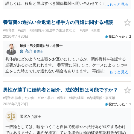
詳しくは、役所と届出すべき関係機関へ問い合わせてください。
養育費の過払い金返還と相手方の再婚に関する相談
#養育費
#裁判
#婚姻費用(別居中の生活費など)
#調停
#親権
2026年7月30日
役にたった
2
離婚・男女問題に強い弁護士
泉 亮介
弁護士
具体的にどのような主張をお互いにしているか、調停資料を確認する
必要があるかと思われます。 養育費に関しては、ケースによっては申
立をした時までしか遡れない場合もありえます。 再婚後の相手方の行
動がどのようなものであったのかも重要であるため、相手が再婚後の
養育費に関するやりとり等があればそちらについても確認する必要が
あるでしょう。 公開相談の場での回答よりも個別に弁護士にご相談さ
男性が勝手に婚約者と紹介、法的対処は可能ですか？
れることをお勧めいたします。
#慰謝料請求したい側
#DV・暴力
#親権
#婚約破棄
#内縁関係・事実婚
2026年7月28日
役にたった
1
匿名A
弁護士
一般論としては、嘘をつくこと自体で犯罪や不法行為が成立するわけ
ではありません。婚約が成立している場合は婚約破棄慰謝料等が認め