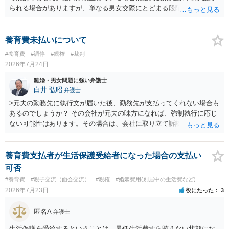
られる場合がありますが、単なる男女交際にとどまる段階の場合、独
身偽装その他貞操権侵害事案は別として、信頼関係破壊行為について
慰謝料は生じないことが多いと思われます。 お怒りはごもっともです
が、仮に交際を進めたとしても後に相手を信頼できなくなる可能性が
養育費未払いについて
高かったということですので、むしろ結婚しなくてよかったと割り切
#養育費
#調停
#親権
#裁判
って、交際を終わらせるのがよいと思います。
2026年7月24日
離婚・男女問題に強い弁護士
白井 弘昭
弁護士
>元夫の勤務先に執行文が届いた後、勤務先が支払ってくれない場合も
あるのでしょうか？ その会社が元夫の味方になれば、強制執行に応じ
ない可能性はあります。その場合は、会社に取り立て訴訟を行うこと
で、会社から取り立てることができます。 その他、預金を探して差し
押さえ、元夫名義の車の差し押さえ競売などを検討します。 ＞何もで
きなかった場合は、公正証書の原本は戻ってくるのでしょうか？ 取れ
養育費支払者が生活保護受給者になった場合の支払い
ても取れなくても、執行裁判所に原本の還付請求を行えば還付されま
可否
す。 ＞他の弁護士さんに再度依頼できるのでしょうか？ できます。た
#養育費
#親子交流（面会交流）
#親権
#婚姻費用(別居中の生活費など)
だ、取れなかった場合に取り立て訴訟等を起こしてもらえば、他の弁
2026年7月23日
役にたった
3
護士に頼む必要は無いでしょう。 以上、ご参考まで。
匿名A
弁護士
生活保護を受給するということは、最低生活費すら賄えない状態にな