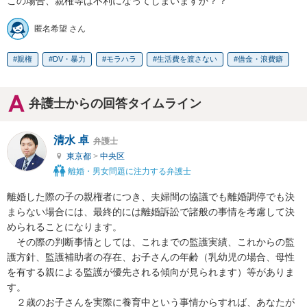
この場合、親権等は不利になってしまいますか？？
匿名希望 さん
親権
DV・暴力
モラハラ
生活費を渡さない
借金・浪費癖
弁護士からの回答タイムライン
清水 卓
弁護士
東京都
>
中央区
離婚・男女問題に注力する弁護士
離婚した際の子の親権者につき、夫婦間の協議でも離婚調停でも決
まらない場合には、最終的には離婚訴訟で諸般の事情を考慮して決
められることになります。

　その際の判断事情としては、これまでの監護実績、これからの監
護方針、監護補助者の存在、お子さんの年齢（乳幼児の場合、母性
を有する親による監護が優先される傾向が見られます）等がありま
す。

　２歳のお子さんを実際に養育中という事情からすれば、あなたが