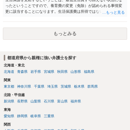
ったということですので、養育費の変更（免除）が認められる事情変
更に該当することになります。生活保護費は所得ではないので、「保
護費から養育費を支払え」という結論にはなりません。ただ、実際に
支払った場合に返還請求権が認められたり役所から何らかのペナルテ
ィが課されたりするわけではなく、「残りのお金で自己責任で生活せ
もっとみる
よ」ということになるので、生活保護を受給することになった時はす
みやかに合意のための話し合いあるいは調停申立てをすべきでしょ
う。
都道府県から親権に強い弁護士を探す
北海道・東北
北海道
青森県
岩手県
宮城県
秋田県
山形県
福島県
関東
東京都
神奈川県
千葉県
埼玉県
茨城県
栃木県
群馬県
北陸・甲信越
新潟県
長野県
山梨県
石川県
富山県
福井県
東海
愛知県
静岡県
岐阜県
三重県
関西