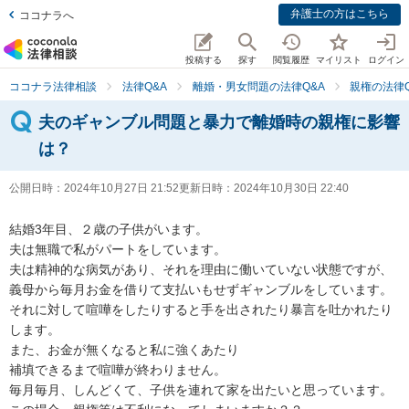
弁護士の方はこちら
ココナラへ
投稿する
探す
閲覧履歴
マイリスト
ログイン
ココナラ法律相談
法律Q&A
離婚・男女問題の法律Q&A
親権の法律Q
夫のギャンブル問題と暴力で離婚時の親権に影響
は？
公開日時：
2024年10月27日 21:52
更新日時：
2024年10月30日 22:40
結婚3年目、２歳の子供がいます。

夫は無職で私がパートをしています。

夫は精神的な病気があり、それを理由に働いていない状態ですが、
義母から毎月お金を借りて支払いもせずギャンブルをしています。

それに対して喧嘩をしたりすると手を出されたり暴言を吐かれたり
します。

また、お金が無くなると私に強くあたり

補填できるまで喧嘩が終わりません。

毎月毎月、しんどくて、子供を連れて家を出たいと思っています。
