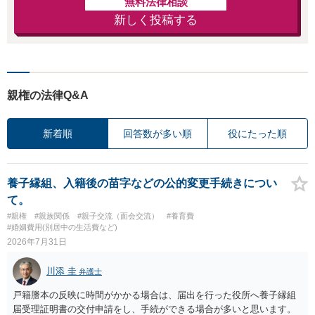
無料法律相談
新しく投稿する
親権の法律Q&A
新着順
回答数が多い順
役にたった順
養子縁組、入籍後の苗字などの公的変更手続きについ
て。
#親権
#親族関係
#親子交流（面会交流）
#養育費
#婚姻費用(別居中の生活費など)
2026年7月31日
川添 圭
弁護士
戸籍謄本の反映に時間がかかる場合は、届出を行った役所へ養子縁組
届受理証明書の交付申請をし、手続ができる場合が多いと思います。