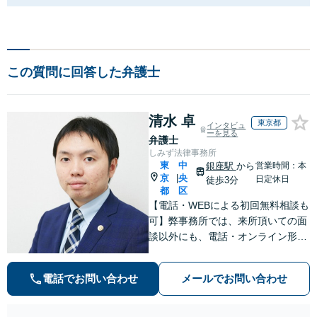
この質問に回答した弁護士
清水 卓
東京都
インタビュ
ーを見る
弁護士
しみず法律事務所
東
中
銀座駅
から
営業時間：本
京
央
|
日定休日
徒歩3分
都
区
【電話・WEBによる初回無料相談も
可】弊事務所では、来所頂いての面
談以外にも、電話・オンライン形式
での初回無料相談も実施中。すぐに
弁護士にご相談頂くことで、今のご
電話でお問い合わせ
メールでお問い合わせ
不安が和らぐとともに、問題解決の
ために前に進むことができます。