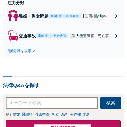
注力分野
離婚・男女問題
【初回相談無料】
事例1件
料金表有
【電話・オンライ
ン相談対応】あな
たにとって有利な
交通事故
【重大後遺障害・死亡事案
事例7件
料金表有
条件で離婚ができ
などの実績多数】「被害者
るよう、経験豊富
救済を第一に」一日でも早
な弁護士が多角的
他6分野を表示
く日常を取り戻せるよう、
な視点でアドバイ
私が力になります【初回相
ス「親権・監護
談無料】【電話・オンライ
権・面会交流に実
ン相談対応】「スピード対
績あり」子の引渡
応・納得できる解決を」
し・認知・親子関
「刑事裁判のニーズにも対
係不存在確認など
法律Q&Aを探す
応」【休日・夜間相談可】
もご相談下さい
【子連れ相談可】
検索
例）
離婚 慰謝料
誹謗中傷
相続 遺産
著作物 違法