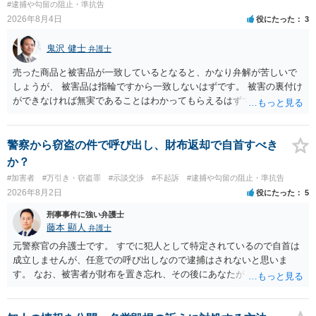
#逮捕や勾留の阻止・準抗告
2026年8月4日
役にたった
3
鬼沢 健士
弁護士
売った商品と被害品が一致しているとなると、かなり弁解が苦しいで
しょうが、 被害品は指輪ですから一致しないはずです。 被害の裏付け
ができなければ無実であることはわかってもらえるはずです。
警察から窃盗の件で呼び出し、財布返却で自首すべき
か？
#加害者
#万引き・窃盗罪
#示談交渉
#不起訴
#逮捕や勾留の阻止・準抗告
2026年8月2日
役にたった
5
刑事事件に強い弁護士
藤本 顯人
弁護士
元警察官の弁護士です。 すでに犯人として特定されているので自首は
成立しませんが、任意での呼び出しなので逮捕はされないと思いま
す。 なお、被害者が財布を置き忘れ、その後にあなたがトイレに入
り、再び被害者がトイレに戻ったら財布が無かったような事情がある
と言い逃れはかなり厳しいものと思います。