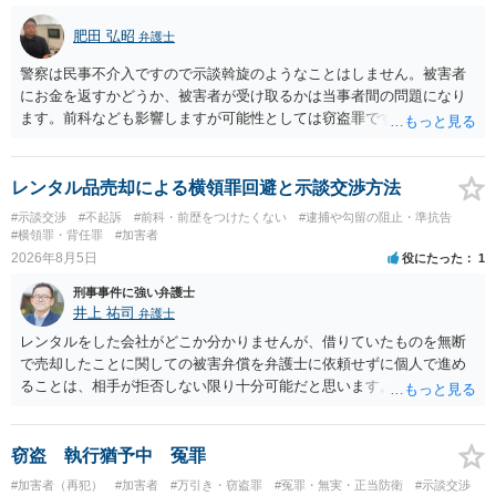
肥田 弘昭
弁護士
警察は民事不介入ですので示談斡旋のようなことはしません。被害者
にお金を返すかどうか、被害者が受け取るかは当事者間の問題になり
ます。前科なども影響しますが可能性としては窃盗罪ですので、逮捕
勾留や略式起訴などの可能性もあります。ご参考にしてください。
レンタル品売却による横領罪回避と示談交渉方法
#示談交渉
#不起訴
#前科・前歴をつけたくない
#逮捕や勾留の阻止・準抗告
#横領罪・背任罪
#加害者
2026年8月5日
役にたった
1
刑事事件に強い弁護士
井上 祐司
弁護士
レンタルをした会社がどこか分かりませんが、借りていたものを無断
で売却したことに関しての被害弁償を弁護士に依頼せずに個人で進め
ることは、相手が拒否しない限り十分可能だと思います。 見積を出し
てもらって、それが妥当か（正規品の市場価格と大きく齟齬がない
か）、弁護士に法律相談において助言をもらえば足りるでしょう。
窃盗 執行猶予中 冤罪
#加害者（再犯）
#加害者
#万引き・窃盗罪
#冤罪・無実・正当防衛
#示談交渉