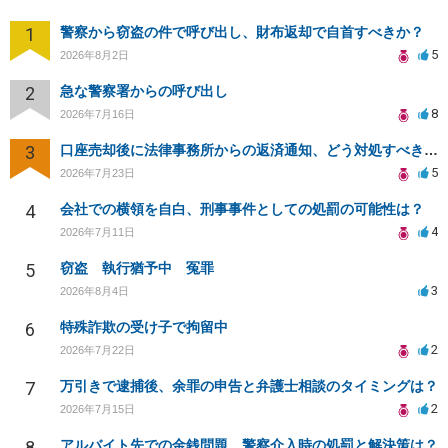
1
警察から窃盗の件で呼び出し、財布返却で自首すべきか？
5
2026年8月2日
2
急な警察署からの呼び出し
8
2026年7月16日
3
口座売却後に法律事務所からの返済通知、どう対処すべきか？
5
2026年7月23日
4
会社での横領を自白、刑事事件としての処罰の可能性は？
4
2026年7月11日
5
窃盗 執行猶予中 冤罪
3
2026年8月4日
6
特殊詐欺の受け子で拘留中
2
2026年7月22日
7
万引きで逮捕後、余罪の申告と弁護士相談のタイミングは？
2
2026年7月15日
8
アルバイト先での金銭問題、警察介入時の処罰と解決策は？