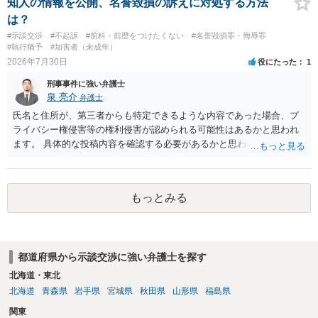
知人の情報を公開、名誉毀損の訴えに対処する方法
は？
#示談交渉
#不起訴
#前科・前歴をつけたくない
#名誉毀損罪・侮辱罪
#執行猶予
#加害者（未成年）
2026年7月30日
役にたった
1
刑事事件に強い弁護士
泉 亮介
弁護士
氏名と住所が、第三者からも特定できるような内容であった場合、プ
ライバシー権侵害等の権利侵害が認められる可能性はあるかと思われ
ます。 具体的な投稿内容を確認する必要があるかと思われますので、
ご不安であれば親に相談の上で、個別に弁護士にご相談されると良い
でしょう。
もっとみる
都道府県から示談交渉に強い弁護士を探す
北海道・東北
北海道
青森県
岩手県
宮城県
秋田県
山形県
福島県
関東