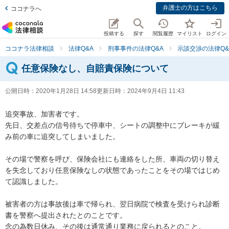
弁護士の方はこちら
ココナラへ
投稿する
探す
閲覧履歴
マイリスト
ログイン
ココナラ法律相談
法律Q&A
刑事事件の法律Q&A
示談交渉の法律Q&
任意保険なし、自賠責保険について
公開日時：
2020年1月28日 14:58
更新日時：
2024年9月4日 11:43
追突事故、加害者です。

先日、交差点の信号待ちで停車中、シートの調整中にブレーキが緩
み前の車に追突してしまいました。

その場で警察を呼び、保険会社にも連絡をした所、車両の切り替え
を失念しており任意保険なしの状態であったことをその場ではじめ
て認識しました。

被害者の方は事故後は車で帰られ、翌日病院で検査を受けられ診断
書を警察へ提出されたとのことです。

念の為数日休み、その後は通常通り業務に戻られるとのこと。
