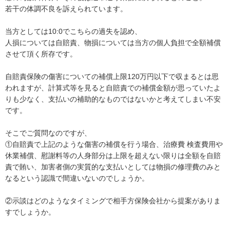
若干の体調不良を訴えられています。

当方としては10:0でこちらの過失を認め、

人損については自賠責、物損については当方の個人負担で全額補償
させて頂く所存です。

自賠責保険の傷害についての補償上限120万円以下で収まるとは思
われますが、計算式等を見ると自賠責での補償金額が思っていたよ
りも少なく、支払いの補助的なものではないかと考えてしまい不安
です。

そこでご質問なのですが、

①自賠責で上記のような傷害の補償を行う場合、治療費 検査費用や
休業補償、慰謝料等の人身部分は上限を超えない限りは全額を自賠
責で賄い、加害者側の実質的な支払いとしては物損の修理費のみと
なるという認識で間違いないのでしょうか。

②示談はどのようなタイミングで相手方保険会社から提案がありま
すでしょうか。
