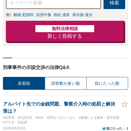
検索
例）
離婚 慰謝料
誹謗中傷
相続 遺産
著作物 違法
無料法律相談
新しく投稿する
刑事事件の示談交渉の法律Q&A
新着順
回答数が多い順
役にたった順
アルバイト先での金銭問題、警察介入時の処罰と解決
策は？
#加害者
#示談交渉
#前科・前歴をつけたくない
#逮捕による解雇・退学回避
#万引き・窃盗罪
2026年8月5日
役にたった
1