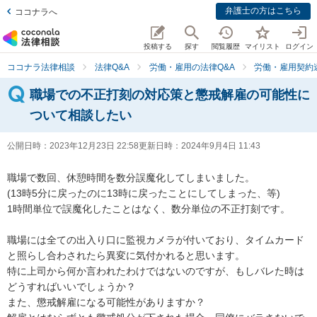
弁護士の方はこちら
ココナラへ
投稿する
探す
閲覧履歴
マイリスト
ログイン
ココナラ法律相談
法律Q&A
労働・雇用の法律Q&A
労働・雇用契約
職場での不正打刻の対応策と懲戒解雇の可能性に
ついて相談したい
公開日時：
2023年12月23日 22:58
更新日時：
2024年9月4日 11:43
職場で数回、休憩時間を数分誤魔化してしまいました。

(13時5分に戻ったのに13時に戻ったことにしてしまった、等)

1時間単位で誤魔化したことはなく、数分単位の不正打刻です。

職場には全ての出入り口に監視カメラが付いており、タイムカード
と照らし合わされたら異変に気付かれると思います。

特に上司から何か言われたわけではないのですが、もしバレた時は
どうすればいいでしょうか？

また、懲戒解雇になる可能性がありますか？
