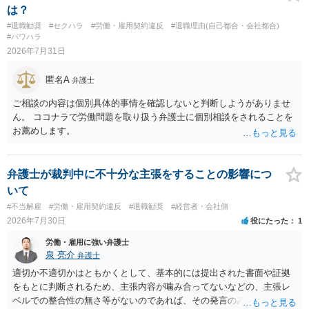
に有効になるわけではありません。契約が労働契約に近い実態なら労
は？
基法16条で無効となる余地があり、そうでなくても、金額が事務所の
#退職勧奨
#セクハラ
#労働・雇用契約違反
#退職理由(自己都合・会社都合)
損害と比べて過大なら無効や減額が争点になります。 ・契約前の修正
#パワハラ
交渉は一般的です。 交渉の方向としては、上限額を設ける、実損害ベ
2026年7月31日
ースにする、算定根拠を明確化する、違約金ではなく「合理的な実
費・未回収費用のみ」に限定する、などが典型です。 ・弁護士に契約
匿名A
弁護士
前に契約書の内容をレビューしてもらう価値は十分にあると思われま
す。 争点は、契約類型が雇用か業務委託か、実態として労働者性があ
ご相談の内容は個別具体的事情を確認しないと判断しようがありませ
るか、解除事由が双方にどう定められているか、違約金の算定根拠が
ん。 ココナラで労働問題を取り扱う弁護士に個別相談をされることを
合理的か、という複数論点に分かれます。契約前なら、交渉のパワー
お薦めします。
バランスの問題もありますが、修正余地があるうえ、後から争うより
コストを抑えやすいので、資料等を持参の上弁護士に確認されること
をお勧めします。 ・事務所側の解除でも、解除理由によってはタレン
弁護士が裁判中に不十分な主張をすることの影響につ
ト側に損害賠償が発生する建付けになっていることはあります。ただ
いて
し、事務所側が一方的に解除したのにタレントへ違約金を課す設計
#不当解雇
#労働・雇用契約違反
#退職勧奨
#経営者・会社側
は、合理性や対価性を欠くとして争いやすいです。逆に、タレント側
2026年7月30日
役にたった
1
の重大な契約違反がある場合は、実損害の範囲で請求される可能性は
あります。
労働・雇用に強い弁護士
泉 亮介
弁護士
適切か不適切かはともかくとして、基本的には提出された書面や証拠
をもとに判断されるため、主張内容が噛み合ってないなどの、主張レ
ベルでの整合性の無さ等がないのであれば、その発言のみで大きく不