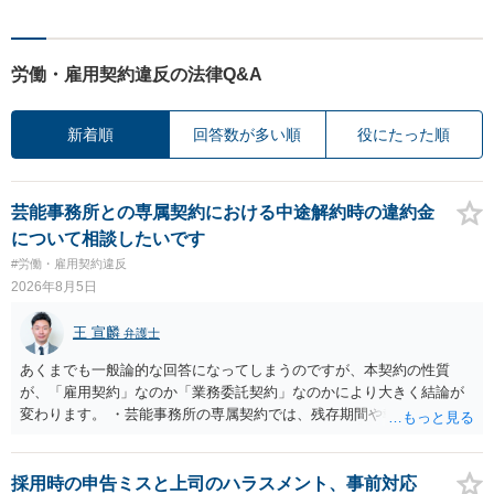
労働・雇用契約違反の法律Q&A
新着順
回答数が多い順
役にたった順
芸能事務所との専属契約における中途解約時の違約金
について相談したいです
#労働・雇用契約違反
2026年8月5日
王 宣麟
弁護士
あくまでも一般論的な回答になってしまうのですが、本契約の性質
が、「雇用契約」なのか「業務委託契約」なのかにより大きく結論が
変わります。 ・芸能事務所の専属契約では、残存期間や報酬額、投下
コストを基準に違約金や損害金を設定する例はあります。ただし、実
務上よくあるからといって当然に適法という意味ではなく、実際の損
害との対応関係や合理性が重要です。 ・違約金に上限がなくても、常
採用時の申告ミスと上司のハラスメント、事前対応