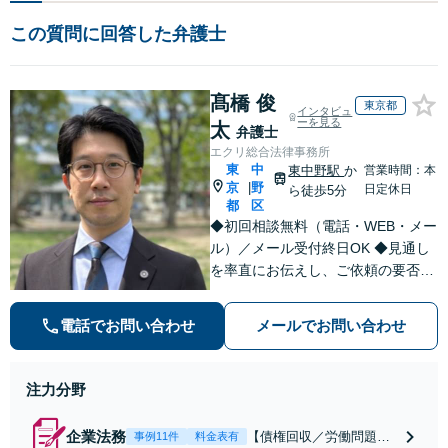
この質問に回答した弁護士
髙橋 俊
東京都
インタビュ
ーを見る
太
弁護士
エクリ総合法律事務所
東
中
東中野駅
か
営業時間：本
京
野
|
日定休日
ら徒歩5分
都
区
◆初回相談無料（電話・WEB・メー
ル）／メール受付終日OK ◆見通し
を率直にお伝えし、ご依頼の要否も
含めてご案内いたします。受任から
解決まで弁護士本人が一貫してスピ
電話でお問い合わせ
メールでお問い合わせ
ーディーに対応いたします。 ◆累計
相談2000件以上・解決実績500件以
上
注力分野
企業法務
【債権回収／労働問題／
事例11件
料金表有