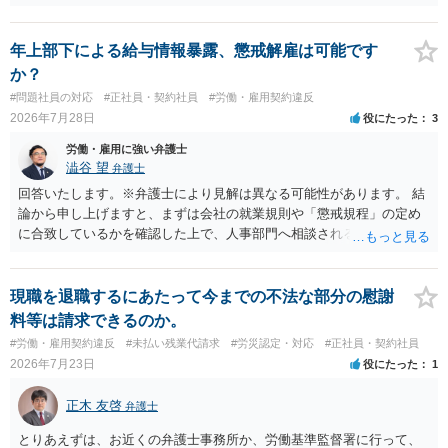
利になるということはないように思われます。
年上部下による給与情報暴露、懲戒解雇は可能です
か？
#問題社員の対応
#正社員・契約社員
#労働・雇用契約違反
2026年7月28日
役にたった
3
労働・雇用に強い弁護士
澁谷 望
弁護士
回答いたします。※弁護士により見解は異なる可能性があります。 結
論から申し上げますと、まずは会社の就業規則や「懲戒規程」の定め
に合致しているかを確認した上で、人事部門へ相談されることが最優
先となります。 その上で、いきなりの懲戒解雇は法的ハードルが高い
ものの、重い懲戒処分の対象には十分なり得ます。 名誉や評価の回復
については、会社側に「部下の不正行為による情報漏洩」と正式に認
現職を退職するにあたって今までの不法な部分の慰謝
定させ、誤認した他部署への適切なフォローや周知を求めるのが有効
料等は請求できるのか。
です。 あるいは、懲戒があったことを社内で周知される手続があるの
#労働・雇用契約違反
#未払い残業代請求
#労災認定・対応
#正社員・契約社員
ならば、それにより軽微ながら回復はできるかもしれません。 さらに
2026年7月23日
役にたった
1
個人としても、相手に対してプライバシー侵害等に基づく損害賠償
（慰謝料）を請求する選択肢がありえます（ただし、金額は多額にな
正木 友啓
弁護士
らない可能性があります。）。
とりあえずは、お近くの弁護士事務所か、労働基準監督署に行って、