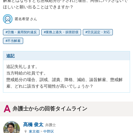
解雇とはならずとも懲戒処分が下された場合、同僚にバラさないで
ほしいと願い出ることはできますか？
匿名希望 さん
労働・雇用契約違反
業務上過失・損害賠償
労災認定・対応
不当解雇
追記
追記失礼します。

当方時給の社員です。

懲戒処分の場合、訓戒、譴責、降格、減給、諭旨解雇、懲戒解
雇、どれに該当する可能性が高いでしょうか？
弁護士からの回答タイムライン
髙橋 俊太
弁護士
東京都
>
中野区