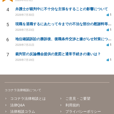
2026年8月5日
4
弁護士が裁判中に不十分な主張をすることの影響について
1
2026年7月30日
5
現職を退職するにあたって今までの不法な部分の慰謝料等は請求できるのか。
1
2026年7月23日
6
地位確認訴訟の勝訴後、復職条件交渉と嫌がらせ対策について
1
2026年7月21日
7
裁判官の反論機会提供の意図と通常手続きの違いは？
1
2026年7月19日
ココナラ法律相談について
ココナラ法律相談とは
ご意見・ご要望
法律Q&A
利用規約
法律相談コラム
プライバシーポリシー