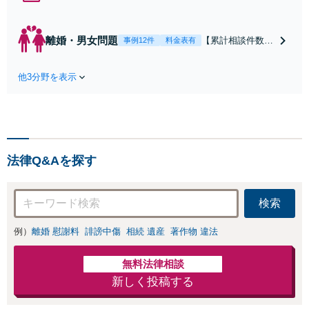
契約関係・契約書チェッ
ク／裁判対応】取引先と
のトラブル・会社内のト
離婚・男女問題
【累計相談件数20
事例12件
料金表有
ラブルなど、事後の解決
00件、解決事例50
だけでなく予防法務まで
0件以上】【初回
ワンストップで対応！顧
他3分野を表示
相談（電話・WE
問弁護士をお探しの方も
B）無料】「オー
ご相談ください！【顧問
ダーメイドの解決
経験豊富】【個別案件も
策を提示」依頼者
対応OK】
様の話を丁寧にう
かがい、どんな不
法律Q&Aを探す
安があるのか、何
を解決したいのか
を正確に読み取り
検索
ます。【東京都在
住以外の方も対
例）
離婚 慰謝料
誹謗中傷
相続 遺産
著作物 違法
応】
無料法律相談
新しく投稿する