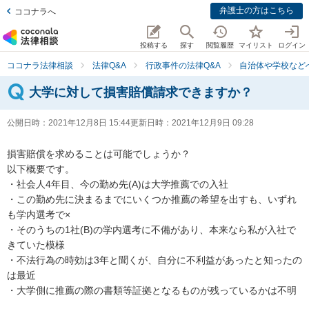
弁護士の方はこちら
ココナラへ
投稿する
探す
閲覧履歴
マイリスト
ログイン
ココナラ法律相談
法律Q&A
行政事件の法律Q&A
自治体や学校など
大学に対して損害賠償請求できますか？
公開日時：
2021年12月8日 15:44
更新日時：
2021年12月9日 09:28
損害賠償を求めることは可能でしょうか？

以下概要です。

・社会人4年目、今の勤め先(A)は大学推薦での入社

・この勤め先に決まるまでにいくつか推薦の希望を出すも、いずれ
も学内選考で×

・そのうちの1社(B)の学内選考に不備があり、本来なら私が入社で
きていた模様

・不法行為の時効は3年と聞くが、自分に不利益があったと知ったの
は最近

・大学側に推薦の際の書類等証拠となるものが残っているかは不明
