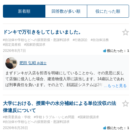
新着順
回答数が多い順
役にたった順
ドンキで万引きをしてしまいました。
#自治体や学校などへの損害賠償・慰謝料請求
#行政訴訟
#自治体法務
#固定資産税
#国家賠償請求
2026年8月7日
役にたった
1
肥田 弘昭
弁護士
まずドンキが入店を拒否を明確にしていることから、その意思に反し
て店舗に侵入した場合、建造物侵入罪に該当します。14歳以上であれ
ば刑事責任を負います。その上で、顔認証システムは2年程度で削除さ
れている可能性は高くはありません。発覚した場合の法的リスクが高
いです。そのドンキにどうしても行かないといけない理由は不明です
が、保護者に町田のドンキに連絡をして許可を貰うのが一番安全かと
大学における、授業中の水分補給による単位没収の法
思います。ご参考にしてください。
律違反について
#教育委員会・学校
#学校トラブル・いじめ問題
#国家賠償請求
#自治体や学校などへの損害賠償・慰謝料請求
2026年6月26日
役にたった
1