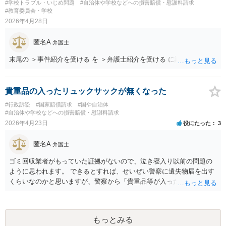
#学校トラブル・いじめ問題
#自治体や学校などへの損害賠償・慰謝料請求
なさったとして、受けるかどうかは弁護士次第ですが、お会いになる
#教育委員会・学校
弁護士とも、見通しや方針等について前もってよくご相談なさること
2026年4月28日
をお勧めいたします。
匿名A
弁護士
末尾の ＞事件紹介を受ける を ＞弁護士紹介を受ける に訂正します。
貴重品の入ったリュックサックが無くなった
#行政訴訟
#国家賠償請求
#国や自治体
#自治体や学校などへの損害賠償・慰謝料請求
2026年4月23日
役にたった
3
匿名A
弁護士
ゴミ回収業者がもっていた証拠がないので、泣き寝入り以前の問題の
ように思われます。 できるとすれば、せいぜい警察に遺失物届を出す
くらいなのかと思いますが、警察から「貴重品等が入ったリュックサ
ックを、ビニール袋に入れて電柱脇に置い」た理由を尋ねられると思
われます。
もっとみる