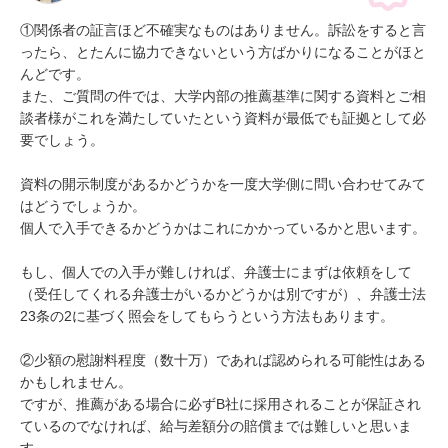
①関係者の証言ほど不確実なものはありません。訴訟をすると言
ったら、とたんに協力できないという方ばかりになることがほと
んどです。

また、ご質問の件では、大学内部の推薦基準に関する資料とご相
談者様がこれを満たしていたという資料が最低でも証拠として必
要でしょう。

資料の開示制度があるかどうかを一度大学側に問い合わせてみて
はどうでしょうか。

個人で入手できるかどうかはこれにかかっているかと思います。

もし、個人での入手が難しければ、弁護士にまずは依頼をして
（受任してくれる弁護士がいるかどうかは別ですが）、弁護士法
23条の2に基づく照会をしてもらうという方法もあります。

②少額の慰謝料程度（数十万）であれば認められる可能性はある
かもしれません。

ですが、推薦がある場合に必ずB社に採用されることが保証され
ているのでなければ、給与差額分の賠償までは難しいと思いま