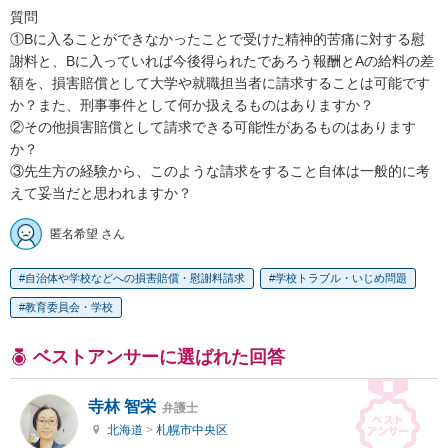
質問

①Bに入ることができなかったことで受けた精神的苦痛に対する慰
謝料と、Bに入っていれば今後得られたであろう報酬とAの給料の差
額を、損害賠償として大学や就職担当者に請求することは可能です
か？また、刑事事件として何か扱えるものはありますか？

②その他損害賠償として請求できる可能性があるものはあります
か？

③先生方の経験から、このような請求をすること自体は一般的に考
えて妥当だと思われますか？
匿名希望 さん
自治体や学校などへの損害賠償・慰謝料請求
学校トラブル・いじめ問題
教育委員会・学校
ベストアンサーに選ばれた回答
寺林 智栄
弁護士
北海道
>
札幌市中央区