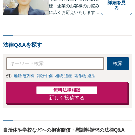
詳細を見
様、企業のお客様のお悩み
る
に広くお応えいたします。
【西11丁目駅徒歩３分】
法律Q&Aを探す
検索
例）
離婚 慰謝料
誹謗中傷
相続 遺産
著作物 違法
無料法律相談
新しく投稿する
自治体や学校などへの損害賠償・慰謝料請求の法律Q&A