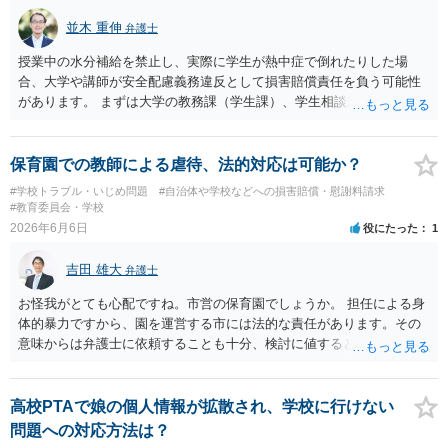
並木 重伸
弁護士
授業中の水分補給を禁止し、実際に学生が熱中症で倒れたりした場
合、大学や講師が安全配慮義務違反として損害賠償責任を負う可能性
があります。 まずは大学の教務課（学生課）、学生相談窓口、ハラス
メント相談窓口などに、現在の状況を相談することをお勧めします。
大学側から教師へ指導を入れてもらうのが一番安全で確実な方法で
す。
保育園での教師による虐待、法的対応は可能か？
#学校トラブル・いじめ問題
#自治体や学校などへの損害賠償・慰謝料請求
#教育委員会・学校
2026年6月6日
役にたった
1
吉田 雄大
弁護士
お怪我がとても心配ですね。市営の保育園でしょうか。 担任による身
体的暴力ですから、園を運営する市には法的な責任があります。その
意味からは弁護士に依頼することも十分、検討に値するといえます。
他方、弁護士への依頼には一定の費用がかかりますし、市が法的責任
を自ら認めることは稀です。 損害賠償を求めた場合であっても、市は
容易に賠償に応じませんし、裁判等にもつれ込んでもどの程度の金額
高校PTAで娘の個人情報が拡散され、学校に行けない
となるか、予測が付きづらい面もあります。 このように、弁護士への
問題への対応方法は？
依頼はいわゆる費用倒れとなる可能性も考えねばなりません。ご依頼