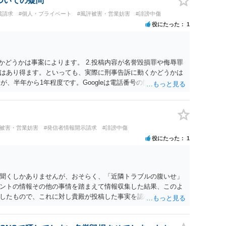
についての疑問
、個人や会社の特定をせずに書き込んだことで（おそらく特定
償請求
#個人・プライベート
#風評被害・営業妨害
#誹謗中傷
刑事民事の責任に問われることはないでしょう。 私見ながらご
役にたった
1
かどうかは事案によります。 2.投稿内容が名誉毀損罪や侮辱罪
はあり得ます。といっても、実際に刑事告訴に動くかどうかは
が、半年から1年程度です。Googleは電話番号の開示請求もで
なるよう、複数ルートで開示請求が行われることが多いです。
場合、開示請求者はある程度対象者を特定できている（ただし
開示請求をする）というケースが比較的多いと思われます。
評被害・営業妨害
#発信者情報開示請求
#誹謗中傷
役にたった
1
聞くしかありませんが、おそらく、「近隣トラブルの腹いせ」
ントの情報その他の事情を踏まえて情報収集した結果、このよ
したもので、これに対し貴殿が投稿した事実を認めてしまった
ではないでしょうか。 相手方の動きについても、相手方次第で
するには情報が乏しく、ここで詳細を明らかにすることは事案