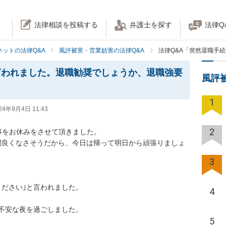
法律相談を投稿する
弁護士を探す
法律Q
ネットの法律Q&A
風評被害・営業妨害の法律Q&A
法律Q&A「突然退職手
言われました。退職勧奨でしょうか、退職強要
風評
1
24年9月4日 11:43
2
をお休みをさせて頂きました。

調良くなさそうだから、今日は帰って明日から頑張りましょ
3
さい｣と言われました。

4
な夜を過ごしました。

5