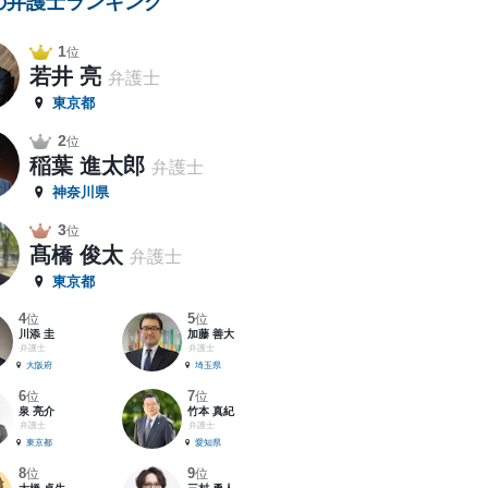
の弁護士ランキング
1
位
若井 亮
弁護士
東京都
2
位
稲葉 進太郎
弁護士
神奈川県
3
位
髙橋 俊太
弁護士
東京都
4
5
位
位
川添 圭
加藤 善大
弁護士
弁護士
大阪府
埼玉県
6
7
位
位
泉 亮介
竹本 真紀
弁護士
弁護士
東京都
愛知県
8
9
位
位