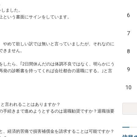


ました。

6
という書面にサインをしています。

7
、やめて欲しい訳では無いと言っていましたが、それなのに
8
ません。

をしたら、｢2日間休んだのは体調不良ではなく、明らかにう
9
再発の診断書を持ってくれば会社都合の退職にする。｣と言
10
と言われることはありますか？

の手続きまで進めようとするのは退職勧奨ですか？退職強要
と、経済的苦痛で損害補償金を請求することは可能ですか？