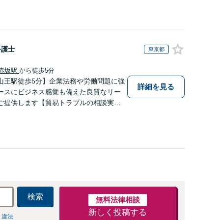
弁護士
東京都
赤坂駅
から徒歩5分
山王駅徒歩5分】企業法務や労働問題に強
詳細を見る
ースにビジネス感覚も備えた良質なリー
ご提供します【貿易トラブルの相談実績1
通関士資格を保有】【夜間・休日対応可
検索
無料法律相談
新しく投稿する
 違法