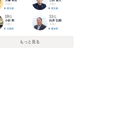
大橋 卓生
三村 勇人
弁護士
弁護士
東京都
東京都
10
11
位
位
小杉 和
白井 弘昭
弁護士
弁護士
京都府
愛知県
もっと見る