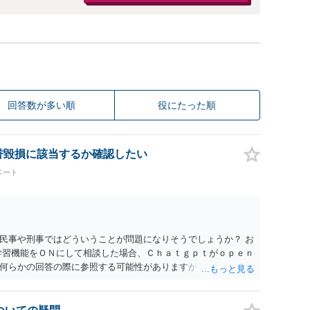
回答数が多い順
役にたった順
名誉毀損に該当するか確認したい
ベート
民事や刑事ではどういうことが問題になりそうでしょうか？ お
学習機能をＯＮにして相談した場合、Ｃｈａｔｇｐｔがｏｐｅｎ
何らかの回答の際に参照する可能性がありますが、個人名や会
抽象化されて回答に織り込まれる可能性が生じるにすぎません
とは思えませんし、名誉棄損として、個人や会社に対する誹謗
われません。 もちろん、誰がその内容をｃｈａｔｇｐｔに入力