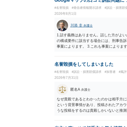
Googleマップの口コミ訴訟問題
したかも第三者にしられることはないので
#名誉毀損
#発信者情報開示請求
#訴訟・損害賠
して書き込んだとしても）、相談者さんが
2026年8月1日
参考まで。
川添 圭
弁護士
1.話す義務はありません。話した方がよい
の構成要件に該当する場合には、刑事告訴
事案によります。 3.これも事案によります
きることが多いので、少しでも特定可能に
さらにいえば、利用者からの口コミ投稿の
証拠による裏付けか必要なので発信者情報
名誉毀損をしてしまいました
#名誉毀損
#訴訟・損害賠償請求
#加害者
#風
2026年7月31日
匿名A
弁護士
なぜ貴殿であるとわかったのかは相手方に
という背景事情があり、投稿されたアカウ
うな投稿をするのは貴殿しかいないと推測
ことで「答え合わせ」になってしまったの
すので何とも言えません。公開の場で回答