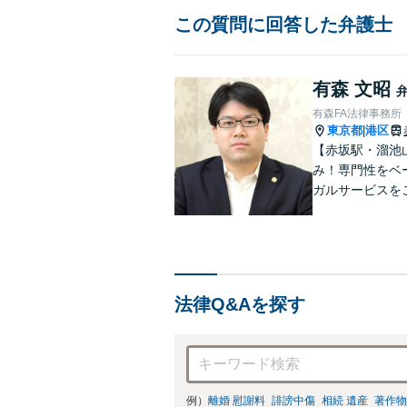
この質問に回答した弁護士
有森 文昭
有森FA法律事務所
東京都
港区
|
【赤坂駅・溜池
み！専門性をベ
ガルサービスを
00件以上】【
能】
法律Q&Aを探す
例）
離婚 慰謝料
誹謗中傷
相続 遺産
著作物