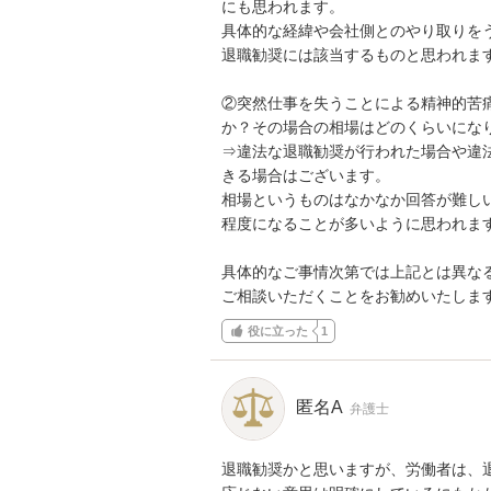
にも思われます。

具体的な経緯や会社側とのやり取りを
退職勧奨には該当するものと思われます
②突然仕事を失うことによる精神的苦
か？その場合の相場はどのくらいになり
⇒違法な退職勧奨が行われた場合や違
きる場合はございます。

相場というものはなかなか回答が難し
程度になることが多いように思われます
具体的なご事情次第では上記とは異な
ご相談いただくことをお勧めいたしま
役に立った
1
匿名A
弁護士
退職勧奨かと思いますが、労働者は、退