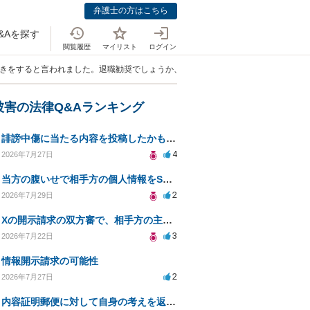
弁護士の方はこちら
&Aを探す
閲覧履歴
マイリスト
ログイン
続きをすると言われました。退職勧奨でしょうか、退職強要でしょうか？」
被害の法律Q&Aランキング
誹謗中傷に当たる内容を投稿したかもしれない。開示請求や民事刑事裁判に発展しうるのか教えて欲しい。
4
2026年7月27日
当方の腹いせで相手方の個人情報をSNSで晒してしまい名誉毀損させてしまったかもしれない
2
2026年7月29日
Xの開示請求の双方審で、相手方の主張が口頭ばかりで把握しきれません
3
2026年7月22日
情報開示請求の可能性
2
2026年7月27日
内容証明郵便に対して自身の考えを返答しなければなりませんか？