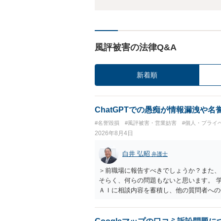
風評被害の法律Q&A
新着順
ChatGPTでの愚痴が情報漏洩や
#名誉毀損
#風評被害・営業妨害
#個人・プライ
2026年8月4日
白井 弘昭
弁護士
＞前職場に報告すべきでしょうか？また、
そらく、何らの問題もないと思います。 
ＡＩに相談内容を蓄積し、他の質問者への
社名を特定していない限り、一般論として
ので、その情報自体が、秘密情報に当たる
中傷の不特定多数への公開に当たるとも思