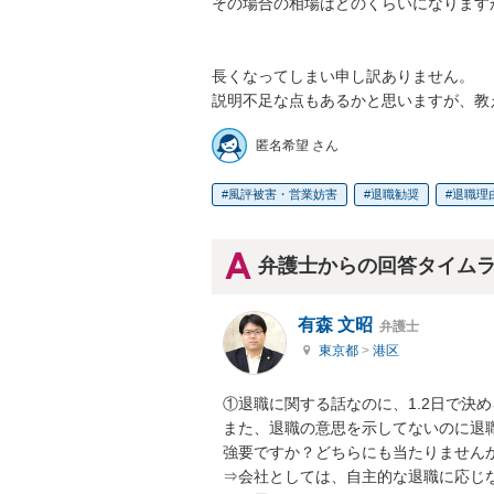
その場合の相場はどのくらいになりますか？
長くなってしまい申し訳ありません。

説明不足な点もあるかと思いますが、教
匿名希望 さん
風評被害・営業妨害
退職勧奨
退職理
弁護士からの回答タイム
有森 文昭
弁護士
東京都
>
港区
①退職に関する話なのに、1.2日で決
また、退職の意思を示してないのに退
強要ですか？どちらにも当たりませんか
⇒会社としては、自主的な退職に応じ