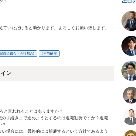
注目


えていただけると助かります。よろしくお願い致します。
由(自己都合・会社都合)
不当解雇
ライン
めろと言われることはありますか？

職の手続きまで進めようとするのは退職勧奨ですか？退職
？

ない場合には、最終的には解雇するという方針であるよう