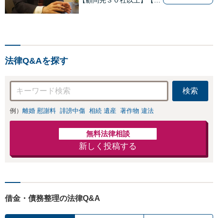
続・遺言関連書籍出版】
【年間相続案件20件以上】
ベテラン弁護士と若手の優
秀な弁護士で多様なニーズ
にお応えします。相続・遺
法律Q&Aを探す
産分割、遺留分問題でお困
りの方は是非一度ご相談く
ださい！
検索
例）
離婚 慰謝料
誹謗中傷
相続 遺産
著作物 違法
無料法律相談
新しく投稿する
借金・債務整理の法律Q&A