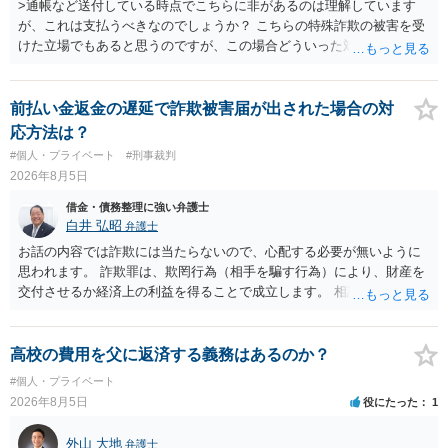
>通帳など送付している時点でこちらに非があるのは理解しています
が、これは支払うべきなのでしょうか？ こちらの特殊詐欺の被害を受
けた立場でもあると思うのですが、この場合どういった対処が必要で
しょうか？ →依頼するかどうかは別にして、弁護士に相談に行った方
がいいとは思います。 そもそも、特殊詐欺関係なく旦那さんの行為
は法に触れる可能性もあります。 ＞100万を支払わず穏便に和解する
前払い金返金の遅延で詐欺被害届が出された場合の対
ことは可能でしょうか？ →一般的には難しいです。相談者さんも１０
応方法は？
０万円の被害を受けたとして、１円も払わないで和解したいと言われ
#個人・プライベート
#刑事裁判
たら、 できるだけ重い刑罰を与えて欲しい、と思われるのではない
2026年8月5日
でしょうか。 ＞弁護士さんに入ってもらうことで支払額が下がること
はありますか？ そこはあり得ます、ただ、弁護士費用かけるならその
借金・債務整理に強い弁護士
分賠償に回すことも考えられるので、 兼ね合いは考えてみましょう。
白井 弘昭
弁護士
お話の内容では詐欺には当たらないので、心配する必要が無いように
思われます。 詐欺罪は、欺罔行為（相手を騙す行為）により、財産を
交付させるか経済上の利益を得ることで成立します。 相談者さんは、
お金が返金できないというだけで、何ら相手を騙していません。 です
ので、詐欺罪の実行行為性が無く罪に問うことはできません。 おそら
く、相手が真実を話せば警察も取り合わないと思いますが、虚偽の内
高校の費用を父に返済する義務はあるのか？
容を述べた場合は、捜査はあるかもしれません。 ただし、捜査におい
#個人・プライベート
て、真実を説明すれば、「ちゃんと返しなさいよ」程度の注意で済む
2026年8月5日
役にたった
1
ことだと思われます。 また、返せるお金が無いのであれば、返せない
のは致し方ありません。真摯に分割して支払うことを相手に告げてい
外山 大地
弁護士