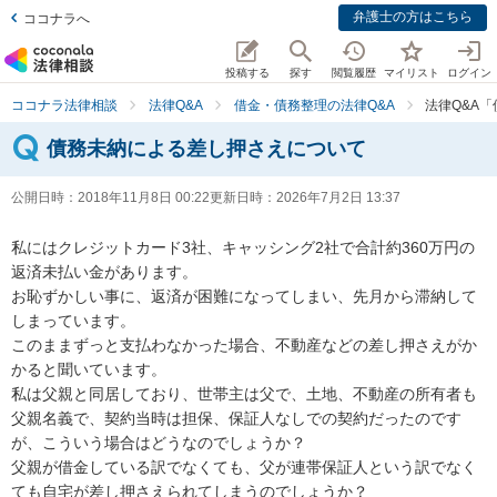
弁護士の方はこちら
ココナラへ
投稿する
探す
閲覧履歴
マイリスト
ログイン
ココナラ法律相談
法律Q&A
借金・債務整理の法律Q&A
法律Q&A
債務未納による差し押さえについて
公開日時：
2018年11月8日 00:22
更新日時：
2026年7月2日 13:37
私にはクレジットカード3社、キャッシング2社で合計約360万円の
返済未払い金があります。

お恥ずかしい事に、返済が困難になってしまい、先月から滞納して
しまっています。

このままずっと支払わなかった場合、不動産などの差し押さえがか
かると聞いています。

私は父親と同居しており、世帯主は父で、土地、不動産の所有者も
父親名義で、契約当時は担保、保証人なしでの契約だったのです
が、こういう場合はどうなのでしょうか？

父親が借金している訳でなくても、父が連帯保証人という訳でなく
ても自宅が差し押さえられてしまうのでしょうか？