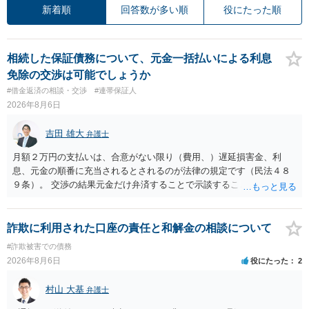
新着順
回答数が多い順
役にたった順
相続した保証債務について、元金一括払いによる利息
免除の交渉は可能でしょうか
#借金返済の相談・交渉
#連帯保証人
2026年8月6日
吉田 雄大
弁護士
月額２万円の支払いは、合意がない限り（費用、）遅延損害金、利
息、元金の順番に充当されるとされるのが法律の規定です（民法４８
９条）。 交渉の結果元金だけ弁済することで示談することは、弁護士
が関わる債務整理ではしばしばあることです。公的機関は減額に応じ
ることには消極的なことが多いものの、お近くの弁護士にご依頼しチ
ャレンジなさる意義は十分にあると思います。
詐欺に利用された口座の責任と和解金の相談について
#詐欺被害での債務
2026年8月6日
役にたった
2
村山 大基
弁護士