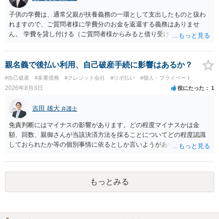
くのみでしょう。 以上、ご参考まで。
子供の学費は、通常父親が扶養義務の一環として支出したものと扱わ
れますので、ご質問者様に学費分のお金を返還する義務はありませ
ん。 学費を貸し付ける（ご質問者様からみると借り受ける）といった
合意がない限りは、法的に返す義務があると主張するのは難しいでし
ょう。
親名義で後払い利用、自己破産手続に影響はあるか？
#自己破産
#多重債務
#クレジット会社
#リボ払い
#個人・プライベート
2026年8月3日
役にたった
1
吉田 雄大
弁護士
免責判断にはマイナスの影響があります。どの程度マイナスかは金
額、回数、親御さんが当該決済方法を採ることについてどの程度認識
しておられたか等の個別事情に依るとしか言いようがありません。 と
もあれ、依頼しておられる弁護士さんに直ちに具体的状況をお伝えに
なって相談し、善後策を考えることをお勧めします。
もっとみる