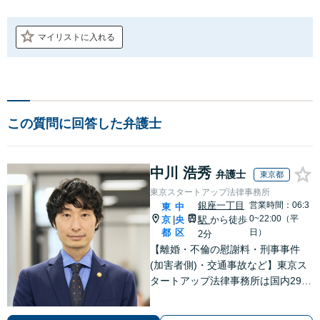
マイリストに入れる
この質問に回答した弁護士
中川 浩秀
弁護士
東京都
東京スタートアップ法律事務所
銀座一丁目
営業時間：06:3
東
中
0~22:00（平
京
央
駅
から徒歩
|
都
区
日）
2分
【離婚・不倫の慰謝料・刑事事件
(加害者側)・交通事故など】東京ス
タートアップ法律事務所は国内29拠
点体制で全国対応！【ご自宅からの
電話相談にも対応(法律相談は完全