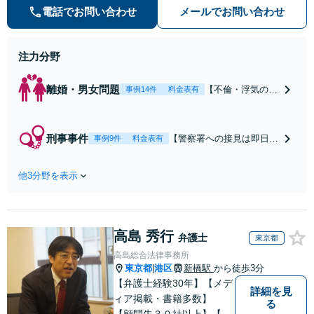
予約制)】各分野で専門性の高い弁
電話でお問い合わせ
メールでお問い合わせ
護士が寄り添い解決をサポートしま
す。
注力分野
離婚・男女問題
【不倫・浮気の慰
事例14件
料金表有
謝料請求をされた
ら】【当日中の相
談可(予約制)】不
刑事事件
【警察署への接見は即日対
事例9件
料金表有
倫問題の相談は毎
応】【弁護士待機中/当日
月100件以上、慰
中の電話相談可(予約制)】
謝料請求された側
他3分野を表示
ご家族が犯罪容疑で逮捕さ
の交渉・解決実績
れてしまったら刑事事件担
が豊富な法律事務
当の弁護士が身柄釈放・不
所です。【不倫相
起訴獲得に向けて全力でサ
談は初回0円】
高島 秀行
ポートします。【毎月100
弁護士
東京都
【電話相談でご契
名以上の相談実績】【東京
高島総合法律事務所
約まで対応可/来
都全域対応】
東京都
港区
新橋駅
から徒歩3分
|
所不要】
【弁護士経験30年】【メデ
詳細を見
ィア掲載・書籍多数】
る
【顧問先３０社以上】【相