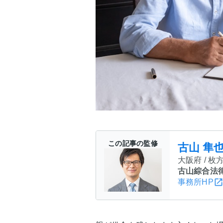
この記事の監修
古山 隼
大阪府 / 枚
古山綜合法
事務所HP