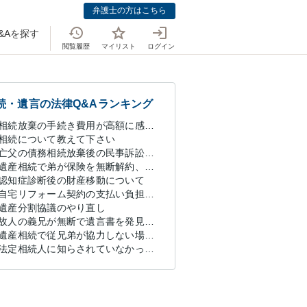
弁護士の方はこちら
&Aを探す
閲覧履歴
マイリスト
ログイン
続・遺言の法律Q&Aランキング
相続放棄の手続き費用が高額に感じるが妥当か知りたい
相続について教えて下さい
亡父の債務相続放棄後の民事訴訟への法的対応についての相談
遺産相続で弟が保険を無断解約、法的問題は？
認知症診断後の財産移動について
自宅リフォーム契約の支払い負担を回避する方法は？
遺産分割協議のやり直し
故人の義兄が無断で遺言書を発見・提出、法的対処法は？
遺産相続で従兄弟が協力しない場合の対処法は？
法定相続人に知らされていなかった遺言と遺産分割