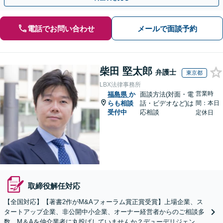
電話でお問い合わせ
メールで面談予約
柴田 堅太郎
弁護士
東京都
LBX法律事務所
営業時
福島県
か
面談方法(対面・電
らも相談
話・ビデオなど)は
間：本日
受付中
応相談
定休日
取締役解任対応
【全国対応】【著書2作がM&Aフォーラム賞正賞受賞】上場企業、ス
タートアップ企業、非公開中小企業、オーナー経営者からのご相談多
数。M＆Aを仲介業者に丸投げしていませんか？デューデリジェンス