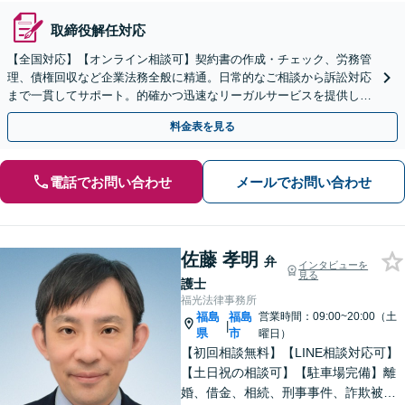
取締役解任対応
【全国対応】【オンライン相談可】契約書の作成・チェック、労務管
理、債権回収など企業法務全般に精通。日常的なご相談から訴訟対応
まで一貫してサポート。的確かつ迅速なリーガルサービスを提供しま
す。【初回相談無料】【休日・夜間相談可】
料金表を見る
電話でお問い合わせ
メールでお問い合わせ
佐藤 孝明
弁
インタビューを
見る
護士
福光法律事務所
福島
福島
営業時間：09:00~20:00（土
|
県
市
曜日）
【初回相談無料】【LINE相談対応可】
【土日祝の相談可】【駐車場完備】離
婚、借金、相続、刑事事件、詐欺被