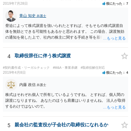
2019年7月28日
役にたった
7
青山 知史
弁護士
脅迫によって株式譲渡を強いられたとすれば、そもそもの株式譲渡自
体を無効とできる可能性もあるかと思われます。 この場合、譲渡無効
の通知を発した上で、社内の株主に関する手続き等を履行していく必
要がありますが、相手方も強硬な姿勢のようであり、場合によっては
株主権確認訴訟等に発展する可能性はあるかと思われます。 いずれに
しても、譲渡時の状況やその裏付けとなる証拠の有無、また、当該会
4
取締役辞任に伴う株式譲渡
社の定款等によって、採れる手段も変わってこようかと思われますの
で、早い段階で、 関連資料をお持ちの上、弁護士にご相談をされたほ
#契約書作成・リーガルチェック
#M&A・事業承継
#取締役解任対応
うが良いかと思慮いたします。
2019年4月8日
役にたった
4
内藤 政信
弁護士
株式はそれぞれ個人で所有しているようですね。 とすれば、個人間の
譲渡になりますね。 あなたのほうも肩書はいりませんね。 法人が取得
するわけではないので。
5
親会社の監査役が子会社の取締役になれるか