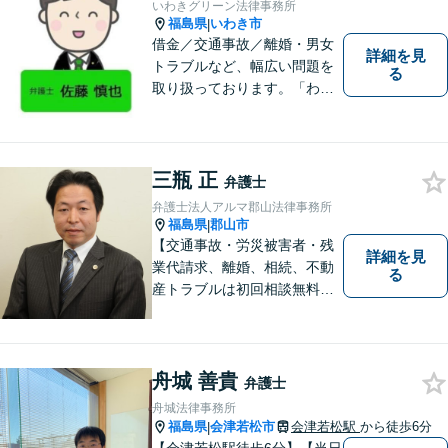
いわきグリーン法律事務所
福島県
いわき市
|
借金／交通事故／離婚・男女
詳細を見
トラブルなど、幅広い問題を
る
取り扱っております。「わか
りやすい説明」と「親しみや
すい対応」をモットーに、依
頼者様の問題を解決してまい
ります。【無料駐車場あり】
三瓶 正
弁護士
弁護士法人アルマ郡山法律事務所
福島県
郡山市
|
【交通事故・労災被害者・残
詳細を見
業代請求、離婚、相続、不動
る
産トラブルは初回相談無料】
【郡山市の弁護士】交通事
故・労災・未払い残業代請求
は着手金0円です。【電話相談
も可能】
舟城 善貴
弁護士
舟城法律事務所
福島県
会津若松市
会津若松駅
から徒歩6分
|