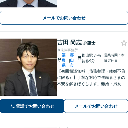
害、労働、不動産、企業法務など、依
頼者さまと想いを分かち合いながら丁
寧にサポートいたします【地元・福島
メールでお問い合わせ
市出身の弁護士】
吉田 尚志
弁護士
令法律事務所
福
郡
郡山駅
から
営業時間：本
島
山
|
日定休日
徒歩9分
県
市
【初回相談無料（債務整理・離婚不倫
に限る）】丁寧な対応で依頼者さまの
不安を解きほぐします。離婚・男女問
題／相続・遺言／借金・債務整理など
幅広く取り扱っています。ひとりで抱
え込まずお気軽にご相談ください。
電話でお問い合わせ
メールでお問い合わせ
【分割払い可能】