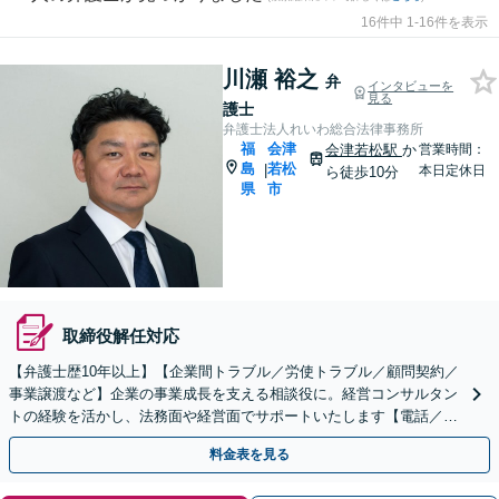
16件中 1-16件を表示
川瀬 裕之
弁
インタビューを
見る
護士
弁護士法人れいわ総合法律事務所
福
会津
会津若松駅
か
営業時間：
島
若松
|
本日定休日
ら徒歩10分
県
市
取締役解任対応
【弁護士歴10年以上】【企業間トラブル／労使トラブル／顧問契約／
事業譲渡など】企業の事業成長を支える相談役に。経営コンサルタン
トの経験を活かし、法務面や経営面でサポートいたします【電話／ビ
デオ面談OK】
料金表を見る