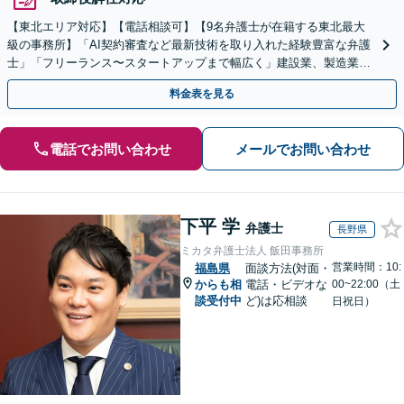
【東北エリア対応】【電話相談可】【9名弁護士が在籍する東北最大
級の事務所】「AI契約審査など最新技術を取り入れた経験豊富な弁護
士」「フリーランス〜スタートアップまで幅広く」建設業、製造業、
不動産業、飲食業、IT業、介護・福祉など
料金表を見る
電話でお問い合わせ
メールでお問い合わせ
下平 学
弁護士
長野県
ミカタ弁護士法人 飯田事務所
営業時間：10:
福島県
面談方法(対面・
からも相
電話・ビデオな
00~22:00（土
談受付中
ど)は応相談
日祝日）