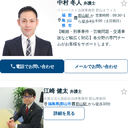
中村 冬人
弁護士
ベリーベスト法律事務所 郡山オフィス
福
郡
郡山駅
か
営業時間：09:30~1
島
山
|
8:00（土日祝日）
ら徒歩4分
県
市
【離婚・刑事事件・労働問題・交通事
故など幅広く対応】各分野の専門チー
ムがお客様をサポートします。
電話でお問い合わせ
メールでお問い合わせ
江崎 健太
弁護士
弁護士法人葵綜合法律事務所 郡山事務所
福島県
郡山市
郡山駅
から徒歩10分
|
詳細を見る