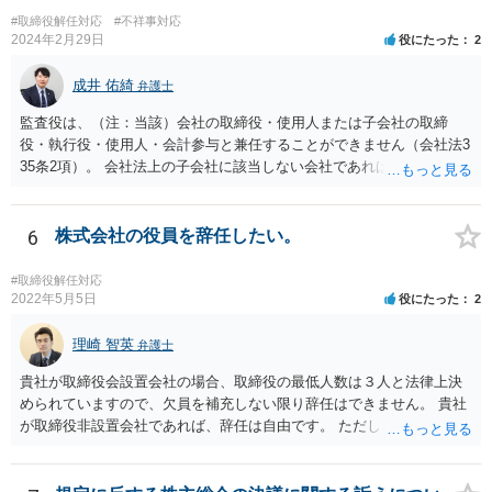
#取締役解任対応
#不祥事対応
2024年2月29日
役にたった
2
成井 佑綺
弁護士
監査役は、（注：当該）会社の取締役・使用人または子会社の取締
役・執行役・使用人・会計参与と兼任することができません（会社法3
35条2項）。 会社法上の子会社に該当しない会社であれば上記の兼任
規制は及びません。 なお、この兼任規制に反して監査役が取締役を兼
任していた場合には、基本はその選任自体は有効となり、監査も有効
となりますが、当該監査役が損害賠償責任を負う可能性があります。
6
株式会社の役員を辞任したい。
もっとも、親会社が親会社の監査役を子会社の取締役に選任した場合
には、監査が無効になる可能性があります。 いずれにせよ兼任規制に
#取締役解任対応
反する兼任の場合には、監査役の辞任等を検討する対応がベターに思
2022年5月5日
役にたった
2
われます。
理崎 智英
弁護士
貴社が取締役会設置会社の場合、取締役の最低人数は３人と法律上決
められていますので、欠員を補充しない限り辞任はできません。 貴社
が取締役非設置会社であれば、辞任は自由です。 ただし、会社にとっ
て「不利な時期」に辞任した場合であって、辞任により会社に損害が
生じた場合、会社に対して損害賠償をする必要があります。 一度、今
後の対応等について、弁護士にご相談されることをお勧めします。