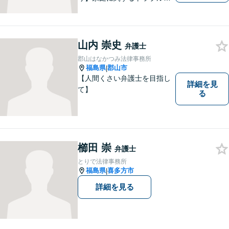
ら企業のトラブルまで、まず
は一度ご相談ください。
山内 崇史
弁護士
郡山はなかつみ法律事務所
福島県
郡山市
|
【人間くさい弁護士を目指し
詳細を見
て】
る
櫛田 崇
弁護士
とりで法律事務所
福島県
喜多方市
|
詳細を見る