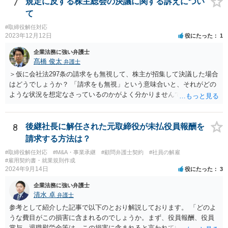
7
規定に反する株主総会の決議に関する訴えについ
て
#取締役解任対応
2023年12月12日
役にたった
1
企業法務に強い弁護士
髙橋 俊太
弁護士
＞仮に会社法297条の請求をも無視して、株主が招集して決議した場合
はどうでしょうか？ 「請求をも無視」という意味合いと、それがどの
ような状況を想定なさっているのかがよく分かりませんでしたが、株
主総会決議取消訴訟の対象あるいは株主総会決議不存在確認訴訟の対
象になるのではないかと思われます。
8
後継社長に解任された元取締役が未払役員報酬を
請求する方法は？
#取締役解任対応
#M&A・事業承継
#顧問弁護士契約
#社員の解雇
#雇用契約書・就業規則作成
2024年9月14日
役にたった
3
企業法務に強い弁護士
清水 卓
弁護士
参考として紹介した記事で以下のとおり解説しております。 「どのよ
うな費目がこの損害に含まれるのでしょうか。まず、役員報酬、役員
賞与、退職慰労金等は、この損害に含まれると言われています。また