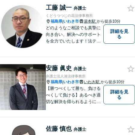
ごとがありましたら、まずは
工藤 誠一
弁護士
ご相談ください。
くどうつつじの花法律事務所
福島県
いわき市
湯本駅
から徒歩10分
|
どのようなご相談でも真摯に
詳細を見
向き合い、解決へのサポート
る
を全力でいたします！法テラ
スのご利用や分割払いにも対
応しており、経済状況に応じ
て無理なく法的サポートを受
安藤 眞史
けていただけます。【湯本駅
弁護士
から車で約７分】
弁護士法人湊法律事務所
福島県
いわき市
いわき駅
から徒歩10分
|
【勝つべくして勝ち、負ける
詳細を見
べくして負ける】あるべき適
る
切な解決を得られるように全
力を尽くします。そして、負
けではなく勝ちに繋げるよう
に、事前に予防策を検討致し
佐藤 慎也
ます。
弁護士