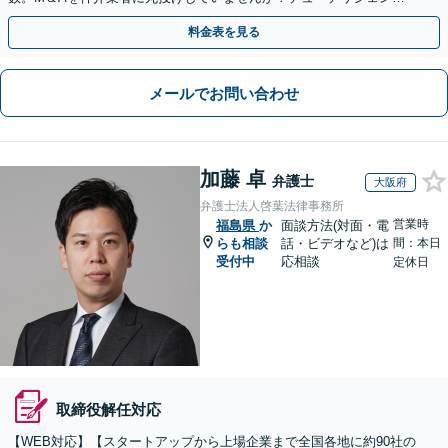
や契約書作成・交渉はお任せください【初回無料】
料金表を見る
メールでお問い合わせ
加藤 卓
弁護士
大阪府
弁護士法人啓葉法律事務所
営業時
福島県
か
面談方法(対面・電
らも相談
話・ビデオなど)は
間：本日
受付中
応相談
定休日
取締役解任対応
【WEB対応】【スタートアップから上場企業まで全国各地に約90社の