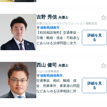
吉野 秀信
弁護士
弁護士法人リーガルプロフェッション 福島支店
福島県
福島市
|
【初回相談無料】交通事故・
詳細を見
労働・離婚・借金・不動産な
る
どあらゆる法律問題に全力を
尽くします。ご相談者様に寄
り添い、最善の解決策へと導
くことを最も重視ししていま
す。お困りの方はまずはご相
西山 健司
弁護士
談ください。
ひばり法律事務所
福島県
南相馬市
|
交通事故、相続、離婚、借
詳細を見
金、刑事事件、事業者の問題
る
などあらゆる法律相談に対応
します。 法の専門知識を活か
し、あなたの権利を最大限に
守ることが第一です。 お困り