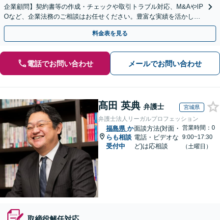
企業顧問】契約書等の作成・チェックや取引トラブル対応、M&AやIP
Oなど、企業法務のご相談はお任せください。豊富な実績を活かし的
確に対応を進めてまいります。
料金表を見る
電話でお問い合わせ
メールでお問い合わせ
髙田 英典
弁護士
宮城県
弁護士法人リーガルプロフェッション
営業時間：0
福島県
か
面談方法(対面・
らも相談
電話・ビデオな
9:00~17:30
受付中
ど)は応相談
（土曜日）
取締役解任対応