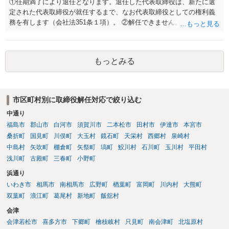
①任期満了により退任となります。退任した代表取締役は、新たに選
定された代表取締役が就任するまで、なお代表取締役としての権利義
務を有します（会社法351条１項）。 ②解任できません。 ③金融機関
や取引先より、後任の代表取締役はいつ選任されるか、と指摘される
可能性があります。また、権利義務代表取締役であっても、第三者か
ら損害賠償請求を受けるリスクがあります（会社法429条１項）。
もっとみる
市区町村別に取締役解任対応で絞り込む
中通り
福島市
郡山市
白河市
須賀川市
二本松市
田村市
伊達市
本宮市
桑折町
国見町
川俣町
大玉村
鏡石町
天栄村
西郷村
泉崎村
中島村
矢吹町
棚倉町
矢祭町
塙町
鮫川村
石川町
玉川村
平田村
浅川町
古殿町
三春町
小野町
浜通り
いわき市
相馬市
南相馬市
広野町
楢葉町
富岡町
川内村
大熊町
双葉町
浪江町
葛尾村
新地町
飯舘村
会津
会津若松市
喜多方市
下郷町
檜枝岐村
只見町
南会津町
北塩原村