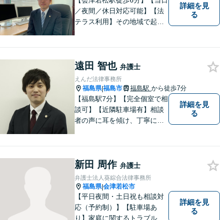
【会津若松駅徒歩6分】【当日
詳細を見
／夜間／休日対応可能】【法
る
テラス利用】その地域で起こ
るトラブルに対応する弁護士
として邁進中。「地元に貢献
したい」という気持ちが私の
遠田 智也
原動力です。トラブルがより
弁護士
複雑化してしまう前に、ぜひ
えんだ法律事務所
お気軽にご連絡ください。
福島県
福島市
福島駅
から徒歩7分
|
【福島駅7分】【完全個室で相
詳細を見
談可】【近隣駐車場有】相談
る
者の声に耳を傾け、丁寧にわ
かりやすい説明を心がけてお
ります。 相談後やトラブルが
解決した際、「相談してよか
新田 周作
った」と思っていただけるよ
弁護士
うに全力を尽くしていきま
弁護士法人葵綜合法律事務所
す。
福島県
会津若松市
|
【平日夜間・土日祝も相談対
詳細を見
応（予約制）】【駐車場あ
る
り】家庭に関するトラブルか