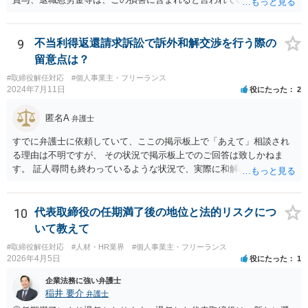
手当等異なる名称が使用されていても、実質はこれらと同じような性
質の金員と判断されれば、損害に含まれる可能性があります。 慰謝料
や弁護士費用については、これらの損害に含まれないと述べる裁判例
9
不当利得返還請求訴訟で訴外和解交渉を行う際の
もありますが、含まれるとする見解もあり、争いがあるところです
留意点は？
（なお、含まれないとしても、民法の不法行為などの別の法律構成で
#取締役解任対応
#個人事業主・フリーランス
賠償請求される可能性もあります）。」 → このように、法律構成の工
2024年7月11日
役にたった
2
夫等次第では、慰謝料請求の余地もあるのですが、あなたのケースで
は、不法行為構成で請求しようとすると、３年の消滅時効の壁に阻ま
匿名A
弁護士
れるリスクがあるため、慰謝料請求までは難しいかもしれません。
損害のメイン部分は役員報酬の部分かと思われます。会社法第３３９
すでに弁護士に依頼していて、ここの掲示板上で「あえて」相談され
条２項の損害賠償責任の法的性質について、法律により設けられた特
る理由は不明ですが、 その状況で掲示板上でのご回答は致しかねま
別の責任（法定責任）と解する立場であっても、時効期間の観点から
す。 証人尋問も終わっているような状況で、実際に和解のお話も進ん
は、早めに請求行動を試みる等の対策を講じておくべきかと思いま
でいる様子であるところ、 そのような経緯、相手方にそのようにお伝
す。 この掲示板での私からの回答はこれで終わりにさせていただぎ
えになられたい理由、原告側の温度感、裁判の流れ、判決となったと
す。より詳しくは、証拠を持参の上、法律事務所に赴いて弁護士に直
きの見通しなどの事情を排除して、和解に関する要求の妥当性を部分
10
代表取締役の任期満了後の地位と法的リスクにつ
接相談•依頼してみることをご検討下さい。
的にのみ責任を持って判断することはできません。 セカンドオピニオ
いて教えて
ンをご希望であれば、掲示板上で漠然と質問されるよりも、 実際に訴
#取締役解任対応
#人材・HR業界
#個人事業主・フリーランス
訟に関する資料や経緯を踏まえて、直接弁護士事務所にてご相談され
2026年4月5日
役にたった
1
る方が良いかと思います。
企業法務に強い弁護士
稲井 要介
弁護士