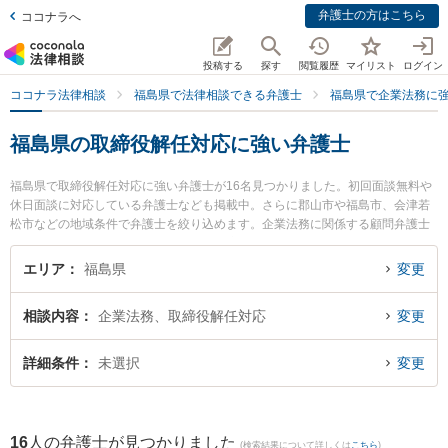
弁護士の方はこちら
ココナラへ
投稿する
探す
閲覧履歴
マイリスト
ログイン
ココナラ法律相談
福島県で法律相談できる弁護士
福島県で企業法務に
福島県の取締役解任対応に強い弁護士
福島県で取締役解任対応に強い弁護士が16名見つかりました。初回面談無料や
休日面談に対応している弁護士なども掲載中。さらに郡山市や福島市、会津若
松市などの地域条件で弁護士を絞り込めます。企業法務に関係する顧問弁護士
契約や契約書作成・リーガルチェック、雇用契約書・就業規則作成等の細かな
分野での絞り込み検索もでき便利です。特に弁護士法人れいわ総合法律事務所
エリア
福島県
変更
の川瀬 裕之弁護士や福光法律事務所の佐藤 孝明弁護士、令法律事務所の吉田
尚志弁護士のプロフィール情報や弁護士費用、強みなどが注目されています。
相談内容
企業法務、取締役解任対応
変更
『福島県で土日や夜間に発生した取締役解任対応のトラブルを今すぐに弁護士
に相談したい』『取締役解任対応のトラブル解決の実績豊富な近くの弁護士を
検索したい』『初回相談無料で取締役解任対応を法律相談できる福島県内の弁
詳細条件
未選択
変更
護士に相談予約したい』などでお困りの相談者さんにおすすめです。
16
人の弁護士が見つかりました
(検索結果について詳しくは
こちら
)