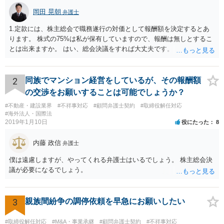
岡田 晃朝
弁護士
1.定款には、株主総会で職務遂行の対価として報酬額を決定するとあ
ります。 株式の75%は私が保有していますので、報酬は無しとするこ
とは出来ますか。 はい、総会決議をすれば大丈夫です。 一応、就任時
に報酬を払う約束がある場合、出来る限り決議するように会社が動く
必要がありますが、本件では、そういう約束も無いようですし、大丈
夫でしょう。 2.定款には、任期も総会で決めるとありますので、短縮
2
同族でマンション経営をしているが、その報酬額
して、取締役を任期満了で辞めてもらっても良いでしょうか？ 途中で
の交渉をお願いすることは可能でしょうか？
の退職は正当事由が必要です。 解任は自由に可能ですが、正当事由が
#不動産・建設業界
#不祥事対応
#顧問弁護士契約
#取締役解任対応
無ければ、損害賠償の対象になります。 もっとも、元より無報酬な
#海外法人・国際法
ら、損害が無いようには思いますが、その点、何か言ってくるかもし
2019年1月10日
役にたった
8
れませんね。
内藤 政信
弁護士
僕は遠慮しますが、やってくれる弁護士はいるでしょう。 株主総会決
議が必要になるでしょう。
3
親族間紛争の調停依頼を早急にお願いしたい
#取締役解任対応
#M&A・事業承継
#顧問弁護士契約
#不祥事対応