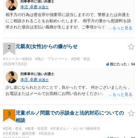
刑事事件に強い弁護士
本庄 卓磨
弁護士
相手方の行為は脅迫罪や強要罪に該当しますので、警察または弁護士
にご相談されることをお勧めいたします。 相手方の妻から慰謝料を請
求された場合は支払い義務が生じますが、ご事情からすると減額交渉
をする余地は十分にありそうです。
2
元親友(女性)からの嫌がらせ
#ストーカー規制法
#個人・プライベート
#恐喝・脅迫
2020年7月6日
役にたった
54
刑事事件に強い弁護士
本庄 卓磨
弁護士
少し楽になられたとのことで，良かったです。 何かございましたら，
お電話またはメールでお気軽にお問い合わせください。
3
児童ポルノ問題での示談金と法的対応についての
相談
#恐喝・脅迫
#痴漢・性犯罪
#児童ポルノ・わいせつ物頒布等
#児童買春・援助交際
#示談交渉