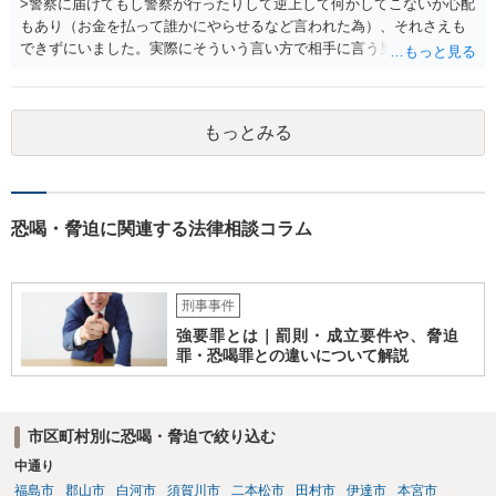
>警察に届けてもし警察が行ったりして逆上して何かしてこないか心配
もあり（お金を払って誰かにやらせるなど言われた為）、それさえも
できずにいました。実際にそういう言い方で相手に言う男性はする可
能性とかはどうでしょうか、、？ 可能性はゼロではありませんの
で、早めに警察に相談することをお勧めします。 ただ、ストーカーや
DVの事件で、逆上して何かすると大きく報道されるので印象が強いで
もっとみる
すが、警察から注意を受けたり、逮捕されたりするとおとなしくなる
方も相当数おられます。 もちろんだから今回も大丈夫だと断言はでき
ませんので警察への相談をお勧めしているのですが、必ずしも警察へ
の相談がマイナスになるとは限らない、という点はお伝えしておきた
いです。 むしろ、警察や弁護士に相談せず、ご自身だけで抱え込んで
恐喝・脅迫に関連する法律相談コラム
もらったほうが、相手方としては脅したりして、言うことをきかせや
すいです（警察や弁護士に対して、あなたに言ったような脅しをその
ままいう可能性は低いと思います）。 また、警察に相談したうえで、
刑事事件
もし相手方との間での交渉を任せるのであれば、 弁護士にも相談に行
強要罪とは｜罰則・成立要件や、脅迫
きましょう。 多分ここで聴いて気が多少なりとも楽になったのではな
罪・恐喝罪との違いについて解説
いでしょうか。こんな感じで助けを求めつつ進めていくといいと思い
ます。
市区町村別に恐喝・脅迫で絞り込む
中通り
福島市
郡山市
白河市
須賀川市
二本松市
田村市
伊達市
本宮市