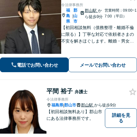
令法律事務所
福
郡
郡山駅
か
営業時間：09:00~1
島
山
|
7:00（平日）
ら徒歩9分
県
市
【初回相談無料（債務整理・離婚不倫
に限る）】丁寧な対応で依頼者さまの
不安を解きほぐします。離婚・男女問
題／相続・遺言／借金・債務整理など
幅広く取り扱っています。ひとりで抱
え込まずお気軽にご相談ください。
電話でお問い合わせ
メールでお問い合わせ
【分割払い可能】
平間 裕子
弁護士
令法律事務所
福島県
郡山市
郡山駅
から徒歩9分
|
【初回相談無料あり】郡山市
詳細を見
にある法律事務所です。
る