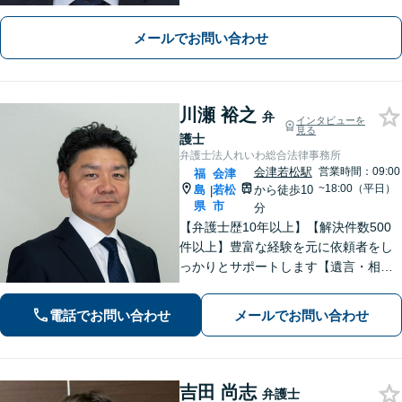
頼者さまと想いを分かち合いながら丁
寧にサポートいたします【地元・福島
メールでお問い合わせ
市出身の弁護士】
川瀬 裕之
弁
インタビューを
見る
護士
弁護士法人れいわ総合法律事務所
会津若松駅
営業時間：09:00
福
会津
~18:00（平日）
島
若松
から徒歩10
|
県
市
分
【弁護士歴10年以上】【解決件数500
件以上】豊富な経験を元に依頼者をし
っかりとサポートします【遺言・相
続】遺言書作成など、揉めない相続を
目指します【離婚・男女問題】離婚は
電話でお問い合わせ
メールでお問い合わせ
人それぞれ置かれた状況が異なるた
め、その人にあった解決策を探ります
吉田 尚志
弁護士