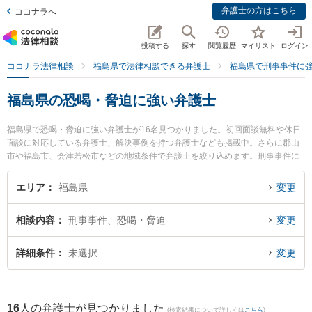
弁護士の方はこちら
ココナラへ
投稿する
探す
閲覧履歴
マイリスト
ログイン
ココナラ法律相談
福島県で法律相談できる弁護士
福島県で刑事事件に
福島県の恐喝・脅迫に強い弁護士
福島県で恐喝・脅迫に強い弁護士が16名見つかりました。初回面談無料や休日
面談に対応している弁護士、解決事例を持つ弁護士なども掲載中。さらに郡山
市や福島市、会津若松市などの地域条件で弁護士を絞り込めます。刑事事件に
関係する加害者側や少年事件、再犯・前科あり等の細かな分野での絞り込み検
索もでき便利です。特にベリーベスト法律事務所 郡山オフィスの中村 冬人弁護
エリア
福島県
変更
士や福光法律事務所の佐藤 孝明弁護士、弁護士法人れいわ総合法律事務所の川
瀬 裕之弁護士のプロフィール情報や弁護士費用、強みなどが注目されていま
相談内容
刑事事件、恐喝・脅迫
変更
す。『福島県で土日や夜間に発生した恐喝・脅迫のトラブルを今すぐに弁護士
に相談したい』『恐喝・脅迫のトラブル解決の実績豊富な近くの弁護士を検索
したい』『初回相談無料で恐喝・脅迫を法律相談できる福島県内の弁護士に相
詳細条件
未選択
変更
談予約したい』などでお困りの相談者さんにおすすめです。
16
人の弁護士が見つかりました
(検索結果について詳しくは
こちら
)