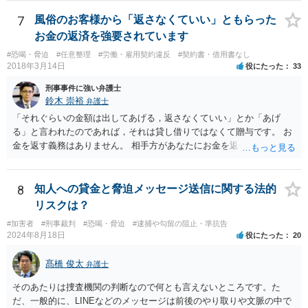
そのあとで本人には、示談金を請求することになります。 メッセージ
としては、示談金として〇万円払ってくださいと送ることになりま
7
風俗のお客様から「返さなくていい」ともらった
す。被害にあったことは事実なので、適度に示談金を請求するだけで
お金の返済を強要されています
は恐喝にはなりません。会社に言うとかネットに書き込むなどという
#恐喝・脅迫
#任意整理
#労働・雇用契約違反
#契約書・借用書なし
と恐喝になりえるので注意しましょう。 メッセージだけだと相手は何
2018年3月14日
役にたった
33
らの緊張もしないですし、ゆっくりと考える時間を与えてしまいま
す。 できれば直接会って話したほうがいいです。 もし難しければ弁護
刑事事件に強い弁護士
士に依頼することも検討したほうがいいでしょう。弁護士に依頼しな
鈴木 崇裕
弁護士
くても示談金をとれる場合もありますので、依頼するのがいいのかど
「それぐらいの金額は出してあげる，返さなくていい」とか「あげ
うかだけでも弁護士に相談してみるのがいいのではないでしょうか。
る」と言われたのであれば，それは貸し借りではなくて贈与です。 お
金を返す義務はありません。 相手方があなたにお金を返せと請求する
ためには，「贈与ではなくて貸し借りである」ことを立証しなければ
なりませんが，不可能ですね。 また，「金を返さなければ家に行く＝
風俗で働いていたことをばらす」といって返金を迫る行為について
8
知人への貸金と脅迫メッセージ送信に関する法的
は，恐喝罪（犯罪）が成立すると考えられます。 重要なことは， １
リスクは？
相手方に対して「お金を返す」という約束をしないこと。贈与である
#加害者
#刑事裁判
#恐喝・脅迫
#逮捕や勾留の阻止・準抗告
と言い張ること ２ 相手方に対して「あなたのやっていることは恐喝
2024年8月18日
役にたった
20
です」と伝えること です。 上記をご自身で行うのは難しいかもしれま
せんから，弁護士に相談して，代わりにやってもらったほうが良いで
髙橋 俊太
弁護士
しょう。
そのあたりは捜査機関の判断なので何とも言えないところです。た
だ、一般的に、LINEなどのメッセージは前後のやり取りや文脈の中で