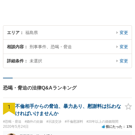
なるようなことがありました
ら、お気軽にご相談くださ
い。
エリア
福島県
変更
相談内容
刑事事件、恐喝・脅迫
変更
詳細条件
未選択
変更
恐喝・脅迫の法律Q&Aランキング
1
不倫相手からの脅迫、暴力あり、慰謝料は払わな
ければいけませんか
#恐喝・脅迫
#婚外の妊娠
#示談交渉
#不倫慰謝料
#20年以上の婚姻期間
2020年5月24日
役にたった
176