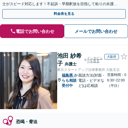
士がスピード対応します！不起訴・早期釈放を目指して粘りの弁護活
動を行います。
料金表を見る
電話でお問い合わせ
メールでお問い合わせ
池田 紗希
大阪府
インタビュ
ーを見る
子
弁護士
東京スタートアップ法律事務所 大阪支店
営業時間：0
福島県
か
面談方法(対面・
らも相談
電話・ビデオな
6:30~22:00
受付中
ど)は応相談
（平日）
恐喝・脅迫