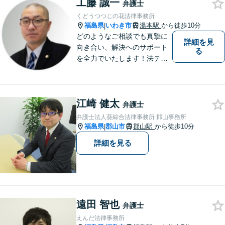
す。お困りの方はまずはご相
工藤 誠一
弁護士
談ください。
くどうつつじの花法律事務所
福島県
いわき市
湯本駅
から徒歩10分
|
どのようなご相談でも真摯に
詳細を見
向き合い、解決へのサポート
る
を全力でいたします！法テラ
スのご利用や分割払いにも対
応しており、経済状況に応じ
て無理なく法的サポートを受
江崎 健太
けていただけます。【湯本駅
弁護士
から車で約７分】
弁護士法人葵綜合法律事務所 郡山事務所
福島県
郡山市
郡山駅
から徒歩10分
|
詳細を見る
遠田 智也
弁護士
えんだ法律事務所