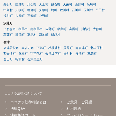
桑折町
国見町
川俣町
大玉村
鏡石町
天栄村
西郷村
泉崎村
中島村
矢吹町
棚倉町
矢祭町
塙町
鮫川村
石川町
玉川村
平田村
浅川町
古殿町
三春町
小野町
浜通り
いわき市
相馬市
南相馬市
広野町
楢葉町
富岡町
川内村
大熊町
双葉町
浪江町
葛尾村
新地町
飯舘村
会津
会津若松市
喜多方市
下郷町
檜枝岐村
只見町
南会津町
北塩原村
西会津町
磐梯町
猪苗代町
会津坂下町
湯川村
柳津町
三島町
金山町
昭和村
会津美里町
ココナラ法律相談について
ココナラ法律相談とは
ご意見・ご要望
法律Q&A
利用規約
法律相談コラム
プライバシーポリシー