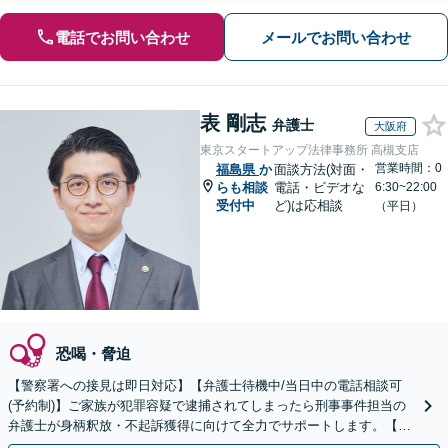
電話でお問い合わせ
メールでお問い合わせ
表 剛志
弁護士
大阪府
東京スタートアップ法律事務所 高槻支店
営業時間：0
福島県
か
面談方法(対面・
らも相談
電話・ビデオな
6:30~22:00
受付中
ど)は応相談
（平日）
恐喝・脅迫
【警察署への接見は即日対応】【弁護士待機中/当日中の電話相談可
(予約制)】ご家族が犯罪容疑で逮捕されてしまったら刑事事件担当の
弁護士が身柄釈放・不起訴獲得に向けて全力でサポートします。【毎
月100名以上の相談実績】【全国対応】