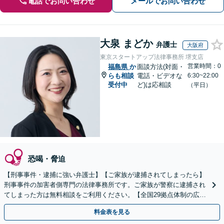
電話でお問い合わせ
メールでお問い合わせ
大泉 まどか
弁護士
大阪府
東京スタートアップ法律事務所 堺支店
営業時間：0
福島県
か
面談方法(対面・
らも相談
電話・ビデオな
6:30~22:00
受付中
ど)は応相談
（平日）
恐喝・脅迫
【刑事事件・逮捕に強い弁護士】【ご家族が逮捕されてしまったら】
刑事事件の加害者側専門の法律事務所です。ご家族が警察に逮捕され
てしまった方は無料相談をご利用ください。【全国29拠点体制の広域
対応】【弁護士待機中/当日中の電話相談可(予約制)】
料金表を見る