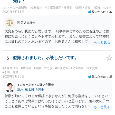
先は？
#ストーカー規制法
#住居侵入
#名誉毀損罪・侮辱罪
#恐喝・脅迫
#盗撮・のぞき
2021年6月11日
役にたった
37
匿名B
弁護士
大変おつらい状況だと思います。 刑事事件とするためにも速やかに警
察に相談しに行くことをおすすめします。 また、被害によって精神的
にお疲れのことと思いますので、お医者さんに相談して不安な気持ち
を解消することも検討してください。
6
盗撮されました。示談したいです。
#肖像権侵害
#被害者
#盗撮・のぞき
#示談交渉
#児童買春・援助交際
#恐喝・脅迫
2020年7月25日
役にたった
28
インターネットに強い弁護士
清水 祐太郎
弁護士
警察が動いてくれるか保証できませんが、何度も盗撮をしているとい
うことであれば警察には行ったほうがいいと思います。 他の女の子の
ことも盗撮しているという事情を話したうえで同行をしてほしいだと
か、つれてきたら話を聞いてくれるかなどの相談をしてみましょう。