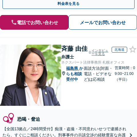
料金表を見る
電話でお問い合わせ
メールでお問い合わせ
斉藤 由佳
北海道
インタビュ
ーを見る
弁護士
ネクスパート法律事務所 札幌オフィス
営業時間：0
福島県
か
面談方法(対面・
らも相談
電話・ビデオな
9:00~21:00
受付中
ど)は応相談
（平日）
恐喝・脅迫
【全国13拠点／24時間受付】痴漢・盗撮・不同意わいせつで逮捕され
たら、すぐにご相談ください。刑事事件の示談交渉の経験豊富な弁護