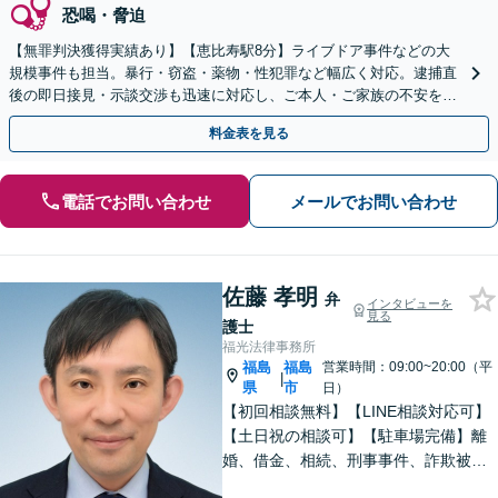
恐喝・脅迫
【無罪判決獲得実績あり】【恵比寿駅8分】ライブドア事件などの大
規模事件も担当。暴行・窃盗・薬物・性犯罪など幅広く対応。逮捕直
後の即日接見・示談交渉も迅速に対応し、ご本人・ご家族の不安を最
小限に抑えます。【初回相談可能】【WEB面談可能】
料金表を見る
電話でお問い合わせ
メールでお問い合わせ
佐藤 孝明
弁
インタビューを
見る
護士
福光法律事務所
福島
福島
営業時間：09:00~20:00（平
|
県
市
日）
【初回相談無料】【LINE相談対応可】
【土日祝の相談可】【駐車場完備】離
婚、借金、相続、刑事事件、詐欺被
害、労働、不動産、企業法務など、依