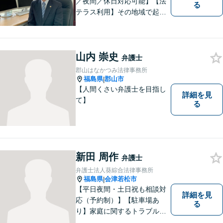
／夜間／休日対応可能】【法
る
テラス利用】その地域で起こ
るトラブルに対応する弁護士
として邁進中。「地元に貢献
したい」という気持ちが私の
山内 崇史
原動力です。トラブルがより
弁護士
複雑化してしまう前に、ぜひ
郡山はなかつみ法律事務所
お気軽にご連絡ください。
福島県
郡山市
|
【人間くさい弁護士を目指し
詳細を見
て】
る
新田 周作
弁護士
弁護士法人葵綜合法律事務所
福島県
会津若松市
|
【平日夜間・土日祝も相談対
詳細を見
応（予約制）】【駐車場あ
る
り】家庭に関するトラブルか
ら企業のトラブルまで、まず