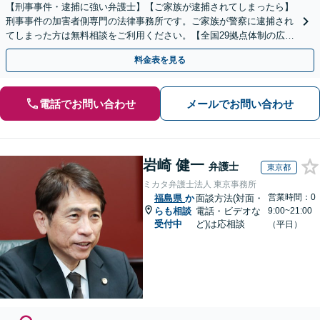
【刑事事件・逮捕に強い弁護士】【ご家族が逮捕されてしまったら】
刑事事件の加害者側専門の法律事務所です。ご家族が警察に逮捕され
てしまった方は無料相談をご利用ください。【全国29拠点体制の広域
対応】【弁護士待機中/当日中の電話相談可(予約制)】
料金表を見る
電話でお問い合わせ
メールでお問い合わせ
岩崎 健一
弁護士
東京都
ミカタ弁護士法人 東京事務所
営業時間：0
福島県
か
面談方法(対面・
らも相談
電話・ビデオな
9:00~21:00
受付中
ど)は応相談
（平日）