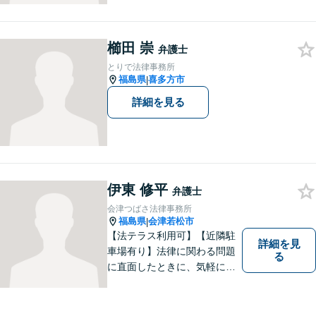
は一度ご相談ください。
櫛田 崇
弁護士
とりで法律事務所
福島県
喜多方市
|
詳細を見る
伊東 修平
弁護士
会津つばさ法律事務所
福島県
会津若松市
|
【法テラス利用可】【近隣駐
詳細を見
車場有り】法律に関わる問題
る
に直面したときに、気軽に相
談ができるようリラックスし
た環境づくりに努めてまいり
ます。日々の生活の中で気に