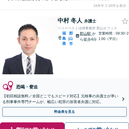
16件中 1-16件を表示
中村 冬人
弁護士
ベリーベスト法律事務所 郡山オフィス
福
郡
郡山駅
か
営業時間：09:30~2
島
山
|
1:00（平日）
ら徒歩4分
県
市
恐喝・脅迫
【初回相談無料／全国どこでもスピード対応】元検事の弁護士が率い
る刑事事件専門チームが、幅広い犯罪の加害者弁護に対応。
料金表を見る