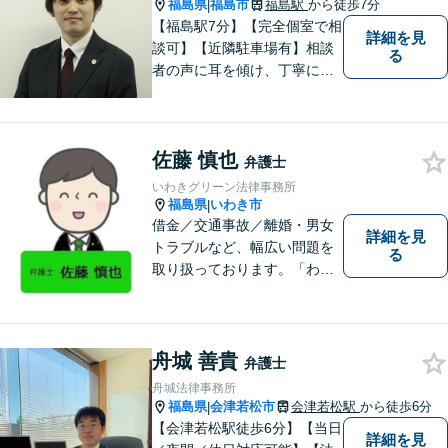
福島県
福島市
福島駅
から徒歩7分
|
【福島駅7分】【完全個室で相
詳細を見
談可】【近隣駐車場有】相談
る
者の声に耳を傾け、丁寧にわ
かりやすい説明を心がけてお
ります。 相談後やトラブルが
解決した際、「相談してよか
佐藤 慎也
った」と思っていただけるよ
弁護士
うに全力を尽くしていきま
いわきグリーン法律事務所
す。
福島県
いわき市
|
借金／交通事故／離婚・男女
詳細を見
トラブルなど、幅広い問題を
る
取り扱っております。「わか
りやすい説明」と「親しみや
すい対応」をモットーに、依
頼者様の問題を解決してまい
ります。【無料駐車場あり】
舟城 善貴
弁護士
舟城法律事務所
福島県
会津若松市
会津若松駅
から徒歩6分
|
【会津若松駅徒歩6分】【当日
詳細を見