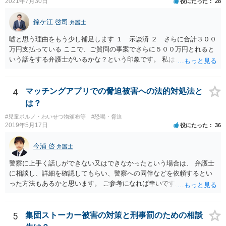
2021年7月30日
役にたった
28
鐘ケ江 啓司
弁護士
嘘と思う理由をもう少し補足します １ 示談済 ２ さらに合計３００
万円支払っている ここで、ご質問の事案でさらに５００万円とれると
いう話をする弁護士がいるかな？という印象です。 私は、そもそも保
護者とか親族を名乗る人が本当なのかも疑問に思っています。その高
校１年生というのも自称ですよね。
4
マッチングアプリでの脅迫被害への法的対処法と
は？
#児童ポルノ・わいせつ物頒布等
#恐喝・脅迫
2019年5月17日
役にたった
36
今浦 啓
弁護士
警察に上手く話しができない又はできなかったという場合は、 弁護士
に相談し、詳細を確認してもらい、警察への同伴などを依頼するとい
った方法もあるかと思います。 ご参考になれば幸いです。
5
集団ストーカー被害の対策と刑事罰のための相談