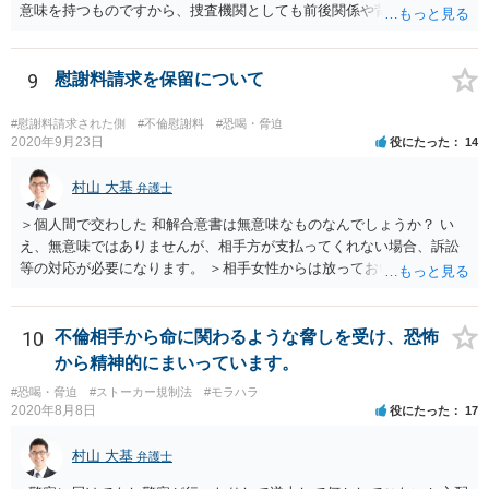
意味を持つものですから、捜査機関としても前後関係や背景について
は関心を持つと思われます。
9
慰謝料請求を保留について
#慰謝料請求された側
#不倫慰謝料
#恐喝・脅迫
2020年9月23日
役にたった
14
村山 大基
弁護士
＞個人間で交わした 和解合意書は無意味なものなんでしょうか？ い
え、無意味ではありませんが、相手方が支払ってくれない場合、訴訟
等の対応が必要になります。 ＞相手女性からは放っておいたら 慰謝料
払わなくていいみたいな 取り方をしてそうなんです。(主人も同様) 慰
謝料請求の取り下げや保留はしない方が良さそうですね。 こちらから
何もしなければ、結局それに近い感じになってしまいます。 取り下げ
10
不倫相手から命に関わるような脅しを受け、恐怖
たり、保留にするメリットはないと思います。 夫への慰謝料請求等も
から精神的にまいっています。
含め、対応についてよく考えてみましょう。
#恐喝・脅迫
#ストーカー規制法
#モラハラ
2020年8月8日
役にたった
17
村山 大基
弁護士