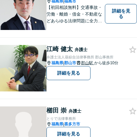
す。
福島県
福島市
|
【初回相談無料】交通事故・
詳細を見
労働・離婚・借金・不動産な
る
どあらゆる法律問題に全力を
尽くします。ご相談者様に寄
り添い、最善の解決策へと導
くことを最も重視ししていま
す。お困りの方はまずはご相
江崎 健太
弁護士
談ください。
弁護士法人葵綜合法律事務所 郡山事務所
福島県
郡山市
郡山駅
から徒歩10分
|
詳細を見る
櫛田 崇
弁護士
とりで法律事務所
福島県
喜多方市
|
詳細を見る