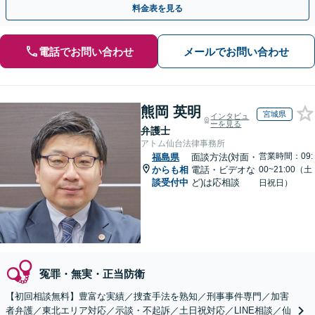
料金表を見る
電話でお問い合わせ
メールでお問い合わせ
熊岡 英明
宮城県
インタビュ
ーを見る
弁護士
アトム仙台法律事務所
営業時間：09:
福島県
面談方法(対面・
からも相
電話・ビデオな
00~21:00（土
談受付中
ど)は応相談
日祝日）
冤罪・無実・正当防衛
【初回相談無料】豊富な実績／捜査手法を熟知／刑事事件専門／加害
者弁護／東北エリア対応／示談・不起訴／土日祝対応／LINE相談／仙