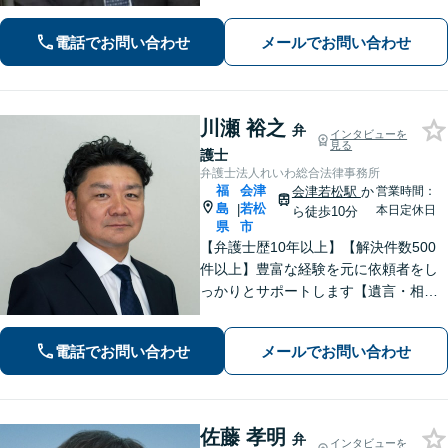
幅広く取り扱っています。ひとりで抱
え込まずお気軽にご相談ください。
電話でお問い合わせ
メールでお問い合わせ
【分割払い可能】
川瀬 裕之
弁
インタビューを
見る
護士
弁護士法人れいわ総合法律事務所
福
会津
会津若松駅
か
営業時間：
島
若松
|
本日定休日
ら徒歩10分
県
市
【弁護士歴10年以上】【解決件数500
件以上】豊富な経験を元に依頼者をし
っかりとサポートします【遺言・相
続】遺言書作成など、揉めない相続を
目指します【離婚・男女問題】離婚は
電話でお問い合わせ
メールでお問い合わせ
人それぞれ置かれた状況が異なるた
め、その人にあった解決策を探ります
佐藤 孝明
弁
インタビューを