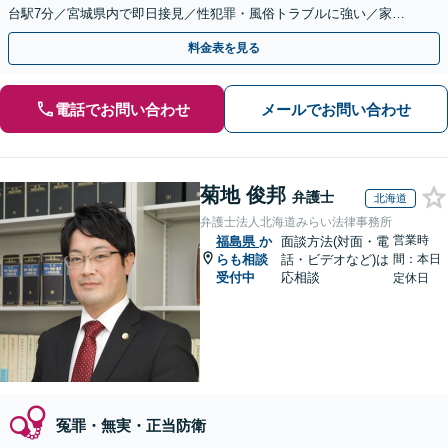
台駅7分／宮城県内で即日接見／性犯罪・風俗トラブルに強い／家族
が逮捕されたら至急ご連絡を！
料金表を見る
電話でお問い合わせ
メールでお問い合わせ
菊地 俊邦
弁護士
北海道
弁護士法人北海道みらい法律事務所
営業時
福島県
か
面談方法(対面・電
らも相談
話・ビデオなど)は
間：本日
受付中
応相談
定休日
冤罪・無実・正当防衛