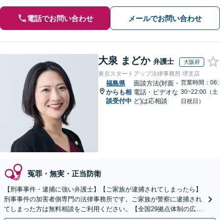
電話でお問い合わせ
メールでお問い合わせ
大泉 まどか
弁護士
大阪府
東京スタートアップ法律事務所 堺支店
営業時間：06:
福島県
面談方法(対面・
からも相
電話・ビデオな
30~22:00（土
談受付中
ど)は応相談
日祝日）
冤罪・無実・正当防衛
【刑事事件・逮捕に強い弁護士】【ご家族が逮捕されてしまったら】
刑事事件の加害者側専門の法律事務所です。ご家族が警察に逮捕され
てしまった方は無料相談をご利用ください。【全国29拠点体制の広域
対応】【弁護士待機中/当日中の電話相談可(予約制)】