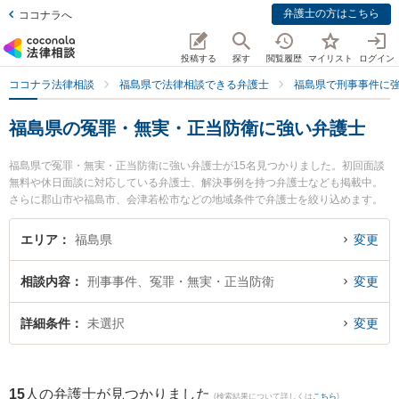
弁護士の方はこちら
ココナラへ
投稿する
探す
閲覧履歴
マイリスト
ログイン
ココナラ法律相談
福島県で法律相談できる弁護士
福島県で刑事事件に
福島県の冤罪・無実・正当防衛に強い弁護士
福島県で冤罪・無実・正当防衛に強い弁護士が15名見つかりました。初回面談
無料や休日面談に対応している弁護士、解決事例を持つ弁護士なども掲載中。
さらに郡山市や福島市、会津若松市などの地域条件で弁護士を絞り込めます。
刑事事件に関係する加害者側や少年事件、再犯・前科あり等の細かな分野での
絞り込み検索もでき便利です。特にベリーベスト法律事務所 郡山オフィスの中
エリア
福島県
変更
村 冬人弁護士や令法律事務所の吉田 尚志弁護士、弁護士法人れいわ総合法律事
務所の川瀬 裕之弁護士のプロフィール情報や弁護士費用、強みなどが注目され
相談内容
刑事事件、冤罪・無実・正当防衛
変更
ています。『福島県で土日や夜間に発生した冤罪・無実・正当防衛のトラブル
を今すぐに弁護士に相談したい』『冤罪・無実・正当防衛のトラブル解決の実
績豊富な近くの弁護士を検索したい』『初回相談無料で冤罪・無実・正当防衛
詳細条件
未選択
変更
を法律相談できる福島県内の弁護士に相談予約したい』などでお困りの相談者
さんにおすすめです。
15
人の弁護士が見つかりました
(検索結果について詳しくは
こちら
)