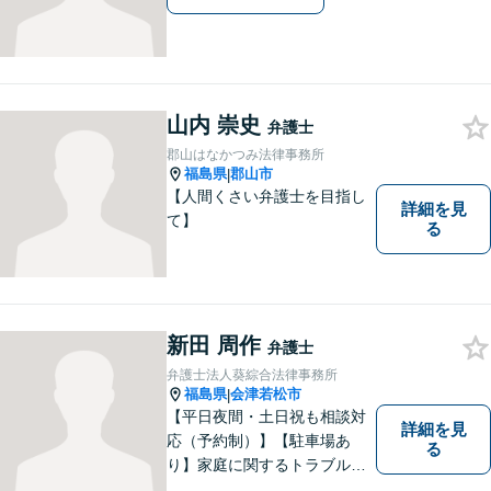
山内 崇史
弁護士
郡山はなかつみ法律事務所
福島県
郡山市
|
【人間くさい弁護士を目指し
詳細を見
て】
る
新田 周作
弁護士
弁護士法人葵綜合法律事務所
福島県
会津若松市
|
【平日夜間・土日祝も相談対
詳細を見
応（予約制）】【駐車場あ
る
り】家庭に関するトラブルか
ら企業のトラブルまで、まず