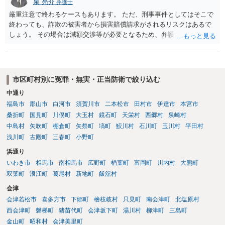
泉 亮介
弁護士
厳重注意で終わるケースもあります。 ただ、刑事事件としてはそこで
終わっても、詐欺の被害者から損害賠償請求がされるリスクはあるで
しょう。 その場合は減額交渉等が必要となるため、弁護士を立てるか
ご自身で対応をされる必要が出てくるでしょう。
市区町村別に冤罪・無実・正当防衛で絞り込む
中通り
福島市
郡山市
白河市
須賀川市
二本松市
田村市
伊達市
本宮市
桑折町
国見町
川俣町
大玉村
鏡石町
天栄村
西郷村
泉崎村
中島村
矢吹町
棚倉町
矢祭町
塙町
鮫川村
石川町
玉川村
平田村
浅川町
古殿町
三春町
小野町
浜通り
いわき市
相馬市
南相馬市
広野町
楢葉町
富岡町
川内村
大熊町
双葉町
浪江町
葛尾村
新地町
飯舘村
会津
会津若松市
喜多方市
下郷町
檜枝岐村
只見町
南会津町
北塩原村
西会津町
磐梯町
猪苗代町
会津坂下町
湯川村
柳津町
三島町
金山町
昭和村
会津美里町