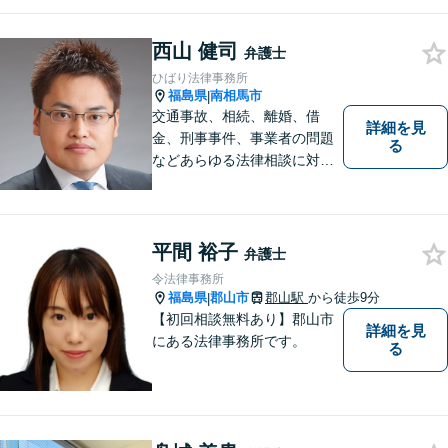
すい対応」をモットーに、依
頼者様の問題を解決してまい
ります。【無料駐車場あり】
西山 健司
弁護士
ひばり法律事務所
福島県
南相馬市
|
交通事故、相続、離婚、借
詳細を見
金、刑事事件、事業者の問題
る
などあらゆる法律相談に対応
します。 法の専門知識を活か
し、あなたの権利を最大限に
守ることが第一です。 お困り
ごとがありましたら、まずは
平間 裕子
弁護士
ご相談ください。
令法律事務所
福島県
郡山市
郡山駅
から徒歩9分
|
【初回相談無料あり】郡山市
詳細を見
にある法律事務所です。
る