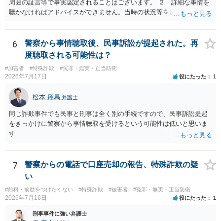
周囲の証言等で事実認定されることはございます。 ２ 詳細な事情を
聴かなければアドバイスができません。当時の状況等を反論していく
ことになるかと思います。 ３ 否認事件において、弁護人を選任せ
ず、当事者で解決した事例を知りません。依頼しない理由がないかと
思います。
6
警察から事情聴取後、民事訴訟が提起された。再
度聴取される可能性は？
#加害者
#特殊詐欺
#冤罪・無実・正当防衛
2026年7月17日
役にたった
1
松本 翔馬
弁護士
同じ詐欺事件でも民事と刑事は全く別の手続ですので、民事訴訟提起
をきっかけに警察から事情聴取を受けるという可能性は低いと思いま
す
7
警察からの電話で口座売却の報告、特殊詐欺の疑
い
#前科・前歴をつけたくない
#特殊詐欺
#被害者
#冤罪・無実・正当防衛
2026年7月16日
役にたった
1
刑事事件に強い弁護士