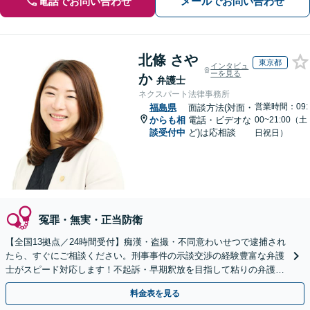
電話でお問い合わせ
メールでお問い合わせ
北條 さや
東京都
インタビュ
ーを見る
か
弁護士
ネクスパート法律事務所
営業時間：09:
福島県
面談方法(対面・
からも相
電話・ビデオな
00~21:00（土
談受付中
ど)は応相談
日祝日）
冤罪・無実・正当防衛
【全国13拠点／24時間受付】痴漢・盗撮・不同意わいせつで逮捕され
たら、すぐにご相談ください。刑事事件の示談交渉の経験豊富な弁護
士がスピード対応します！不起訴・早期釈放を目指して粘りの弁護活
動を行います。
料金表を見る