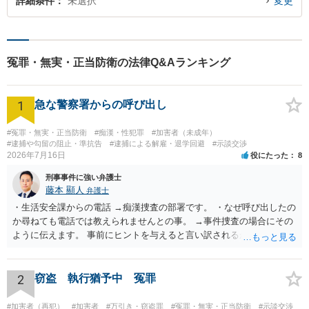
詳細条件
未選択
変更
冤罪・無実・正当防衛の法律Q&Aランキング
1
急な警察署からの呼び出し
#冤罪・無実・正当防衛
#痴漢・性犯罪
#加害者（未成年）
#逮捕や勾留の阻止・準抗告
#逮捕による解雇・退学回避
#示談交渉
2026年7月16日
役にたった
8
刑事事件に強い弁護士
藤本 顯人
弁護士
・生活安全課からの電話 →痴漢捜査の部署です。 ・なぜ呼び出したの
か尋ねても電話では教えられませんとの事。 →事件捜査の場合にその
ように伝えます。 事前にヒントを与えると言い訳されるからです。 ・
満員電車の中でかなり女性と密着してしまった可能性があるとの心当
たり →やはり痴漢として疑われているのでは。 そもそも痴漢をやって
ないのであれば、何も疑われる筋合いは無いわけですし狼狽える必要
2
窃盗 執行猶予中 冤罪
はないですね。
#加害者（再犯）
#加害者
#万引き・窃盗罪
#冤罪・無実・正当防衛
#示談交渉