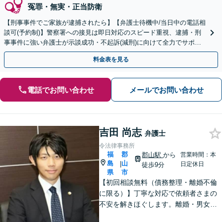
冤罪・無実・正当防衛
【刑事事件でご家族が逮捕されたら】【弁護士待機中/当日中の電話相
談可(予約制)】警察署への接見は即日対応のスピード重視、逮捕・刑
事事件に強い弁護士が示談成功・不起訴(減刑)に向けて全力でサポー
トします。【加害者側の相談専門】
料金表を見る
電話でお問い合わせ
メールでお問い合わせ
吉田 尚志
弁護士
令法律事務所
福
郡
郡山駅
から
営業時間：本
島
山
|
日定休日
徒歩9分
県
市
【初回相談無料（債務整理・離婚不倫
に限る）】丁寧な対応で依頼者さまの
不安を解きほぐします。離婚・男女問
題／相続・遺言／借金・債務整理など