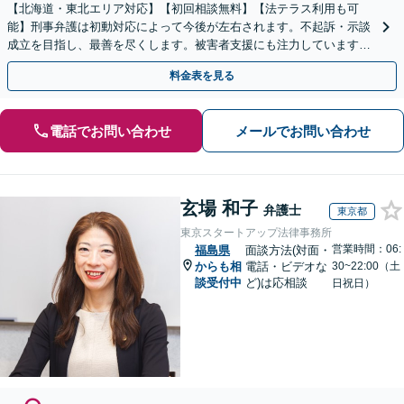
【北海道・東北エリア対応】【初回相談無料】【法テラス利用も可
能】刑事弁護は初動対応によって今後が左右されます。不起訴・示談
成立を目指し、最善を尽くします。被害者支援にも注力しています。
【オンライン面談可】【完全個室で相談可】【東室蘭駅1分】
料金表を見る
電話でお問い合わせ
メールでお問い合わせ
玄場 和子
弁護士
東京都
東京スタートアップ法律事務所
営業時間：06:
福島県
面談方法(対面・
からも相
電話・ビデオな
30~22:00（土
談受付中
ど)は応相談
日祝日）