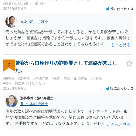
#逮捕や勾留の阻止・準抗告
2026年8月4日
役にたった
3
鬼沢 健士
弁護士
売った商品と被害品が一致しているとなると、かなり弁解が苦しいで
しょうが、 被害品は指輪ですから一致しないはずです。 被害の裏付け
ができなければ無実であることはわかってもらえるはずです。
3
警察から口座作りの詐欺罪として連絡が来まし
た。
#被害者
#加害者
#特殊詐欺
#冤罪・無実・正当防衛
#不起訴
#前科・前歴をつけたくない
2026年8月6日
役にたった
2
刑事事件に強い弁護士
井上 祐司
弁護士
個別の取り調べの前に切羽詰まった状況下で、インターネットの一般
的な法律相談でご回答を求めても、望む回答は得られないと思いま
す。 お手数ですが、どのような状況下で、いつ、だれからどのような
経緯で口座の提供を頼まれ開設したか、それによる詐欺等の収益がど
の程度だと聞いているのかということについて、お近くで詳細な法律