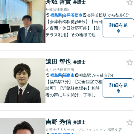
舟城 善貴
弁護士
舟城法律事務所
福島県
会津若松市
会津若松駅
から徒歩6分
|
【会津若松駅徒歩6分】【当日
詳細を見
／夜間／休日対応可能】【法
る
テラス利用】その地域で起こ
るトラブルに対応する弁護士
として邁進中。「地元に貢献
したい」という気持ちが私の
遠田 智也
原動力です。トラブルがより
弁護士
複雑化してしまう前に、ぜひ
えんだ法律事務所
お気軽にご連絡ください。
福島県
福島市
福島駅
から徒歩7分
|
【福島駅7分】【完全個室で相
詳細を見
談可】【近隣駐車場有】相談
る
者の声に耳を傾け、丁寧にわ
かりやすい説明を心がけてお
ります。 相談後やトラブルが
解決した際、「相談してよか
吉野 秀信
った」と思っていただけるよ
弁護士
うに全力を尽くしていきま
弁護士法人リーガルプロフェッション 福島支店