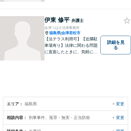
は一度ご相談ください。
伊東 修平
弁護士
会津つばさ法律事務所
福島県
会津若松市
|
【法テラス利用可】【近隣駐
詳細を見
車場有り】法律に関わる問題
る
に直面したときに、気軽に相
談ができるようリラックスし
た環境づくりに努めてまいり
ます。日々の生活の中で気に
なるようなことがありました
ら、お気軽にご相談くださ
い。
エリア
福島県
変更
相談内容
刑事事件、冤罪・無実・正当防衛
変更