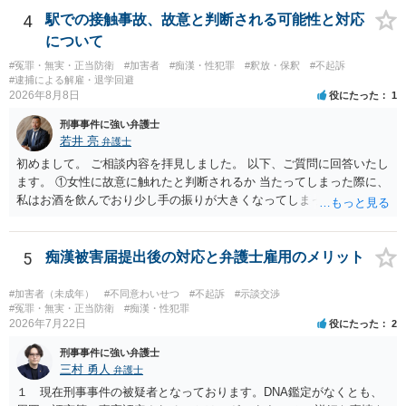
相談を受けられたうえで対処方法を探された方がよいと思われます。
4
駅での接触事故、故意と判断される可能性と対応
一般論でいえば、任意取り調べの場合、ＩＣレコーダーを持参して取
について
り調べ内容を録音することは必須だと考えます。
#冤罪・無実・正当防衛
#加害者
#痴漢・性犯罪
#釈放・保釈
#不起訴
#逮捕による解雇・退学回避
2026年8月8日
役にたった
1
刑事事件に強い弁護士
若井 亮
弁護士
初めまして。 ご相談内容を拝見しました。 以下、ご質問に回答いたし
ます。 ①女性に故意に触れたと判断されるか 当たってしまった際に、
私はお酒を飲んでおり少し手の振りが大きくなってしまっていたこと
も事実です。それが仮に、私が気がついていない防犯カメラに写って
いた場合、故意だと判定されやすいのでしょうか？ お伺いする限り、
故意があると判断されることは無いかと思います。 ②逮捕、呼び出し
5
痴漢被害届提出後の対応と弁護士雇用のメリット
の可能性 この行為により、痴漢やその他の犯罪を犯したとして、逮
捕、呼び出しされる可能性はどれほどでしょうか？ 誤って当たってし
#加害者（未成年）
#不同意わいせつ
#不起訴
#示談交渉
まっただけであり、さらにその場で女性等のアクションが無かったこ
#冤罪・無実・正当防衛
#痴漢・性犯罪
2026年7月22日
役にたった
2
とからすると、この後に呼び出される可能性は極めて低いと思いま
す。 ③逮捕呼び出しまでの期間 大体どれほどの期間逮捕呼び出しの可
刑事事件に強い弁護士
能性があると考えれば良いのでしょうか？ 逮捕や呼び出しの可能性は
三村 勇人
弁護士
極めて低いと思います。 連絡が来ることはないでしょう。
１ 現在刑事事件の被疑者となっております。DNA鑑定がなくとも、