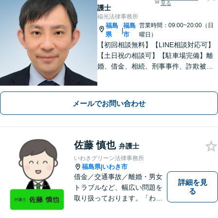
見る
護士
福光法律事務所
福島
福島
営業時間：09:00~20:00（日
|
県
市
曜日）
【初回相談無料】【LINE相談対応可】
【土日祝の相談可】【駐車場完備】離
婚、借金、相続、刑事事件、詐欺被
害、労働、不動産、企業法務など、依
頼者さまと想いを分かち合いながら丁
寧にサポートいたします【地元・福島
メールでお問い合わせ
市出身の弁護士】
佐藤 慎也
弁護士
いわきグリーン法律事務所
福島県
いわき市
|
借金／交通事故／離婚・男女
詳細を見
トラブルなど、幅広い問題を
る
取り扱っております。「わか
りやすい説明」と「親しみや