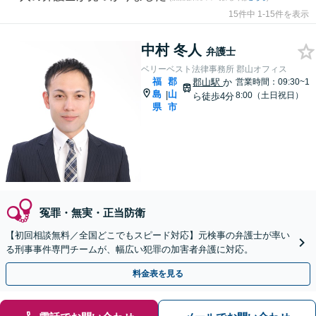
15件中 1-15件を表示
中村 冬人
弁護士
ベリーベスト法律事務所 郡山オフィス
福
郡
郡山駅
か
営業時間：09:30~1
島
山
|
8:00（土日祝日）
ら徒歩4分
県
市
冤罪・無実・正当防衛
【初回相談無料／全国どこでもスピード対応】元検事の弁護士が率い
る刑事事件専門チームが、幅広い犯罪の加害者弁護に対応。
料金表を見る