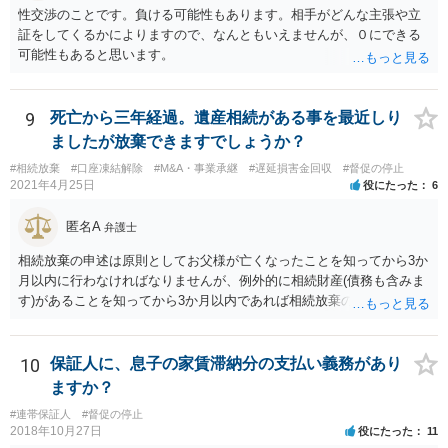
性交渉のことです。負ける可能性もあります。相手がどんな主張や立
証をしてくるかによりますので、なんともいえませんが、０にできる
可能性もあると思います。
9
死亡から三年経過。遺産相続がある事を最近しり
ましたが放棄できますでしょうか？
#相続放棄
#口座凍結解除
#M&A・事業承継
#遅延損害金回収
#督促の停止
2021年4月25日
役にたった
6
匿名A
弁護士
相続放棄の申述は原則としてお父様が亡くなったことを知ってから3か
月以内に行わなければなりませんが、例外的に相続財産(債務も含みま
す)があることを知ってから3か月以内であれば相続放棄の申述が認め
られる可能性もありますので、通知が届いたのが3か月以内の話なので
したら、早急に家裁に行って相続放棄の申述をしたい旨告げて必要な
書類を提出されることをおすすめいたします。 なお、お父様の債務が
10
保証人に、息子の家賃滞納分の支払い義務があり
他にもあるかもしれないというリスクを考えますと、相続放棄の申述
ますか？
にあたっては、法テラスの無料相談等を利用して弁護士に相談するこ
#連帯保証人
#督促の停止
とも十分考えられるかと存じます。また、ご記載いただいた事実関係
2018年10月27日
役にたった
11
を拝見するかぎり、再婚相手のかたは既に相続放棄をされている可能