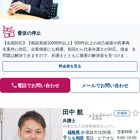
督促の停止
【全国対応】【相談実績10000件以上】500件以上の自己破産や民事再
生案件に対応、企業倒産にも精通。初回から代表弁護士が対応。借金
問題は解決できますので、弁護士とともに最善の解決策を見つけまし
ょう【初回相談無料】【法テラス利用可】
料金表を見る
電話でお問い合わせ
メールでお問い合わせ
田中 航
宮城県
インタビュー
を見る
弁護士
弁護士法人法律事務所せんだい
営業時間：0
福島県
か
面談方法(対面・
らも相談
電話・ビデオな
9:00~19:00