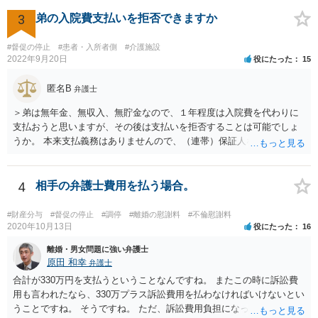
3
弟の入院費支払いを拒否できますか
#督促の停止
#患者・入所者側
#介護施設
2022年9月20日
役にたった
15
匿名B
弁護士
＞弟は無年金、無収入、無貯金なので、１年程度は入院費を代わりに
支払おうと思いますが、その後は支払いを拒否することは可能でしょ
うか。 本来支払義務はありませんので、（連帯）保証人などにならな
ければ、支払いを拒絶することは可能です。
4
相手の弁護士費用を払う場合。
#財産分与
#督促の停止
#調停
#離婚の慰謝料
#不倫慰謝料
2020年10月13日
役にたった
16
離婚・男女問題に強い弁護士
原田 和幸
弁護士
合計が330万円を支払うということなんですね。 またこの時に訴訟費
用も言われたなら、330万プラス訴訟費用を払わなければいけないとい
うことですね。 そうですね。 ただ、訴訟費用負担になっても、実際に