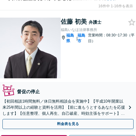
16件中 1-16件を表示
佐藤 初美
弁護士
福島いなほ法律事務所
福島
福島
営業時間：08:30~17:30（平
|
県
市
日）
督促の停止
【初回相談1時間無料／休日無料相談会を実施中】【平成10年開業以
来25年間以上の経験と資料を活用】【前に進もうとするあなたを応援
します】【任意整理、個人再生、自己破産、時効主張をサポート】
【地元弁護士ならではのリーズナブルな料金】
料金表を見る