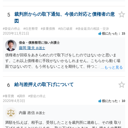
訴訟費用まで請求されるケースは多くないと思います。
5
裁判所からの取下通知、今後の対応と債権者の意
図
#督促の停止
#任意整理
#多重債務
#自己破産
#借金返済の相談・交渉
2020年11月21日
役にたった
15
借金・債務整理に強い弁護士
藤岡 隆夫
弁護士
債権者が回収をあきらめたので取下げをしたのではないかと思いま
す。これ以上債権者に手段がないかもしれません。こちらから動く場
面ではないので、もう何もないことを期待して、待つことになるでし
ょう。
6
給与差押えの取下げについて
#養育費
#調停
#督促の停止
2020年4月3日
役にたった
10
内藤 政信
弁護士
満額を払えば、相手は、受領したことを裁判所に連絡し、その後 取り