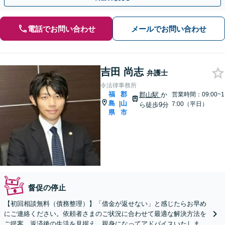
電話でお問い合わせ
メールでお問い合わせ
吉田 尚志
弁護士
令法律事務所
福
郡
郡山駅
か
営業時間：09:00~1
島
山
|
7:00（平日）
ら徒歩9分
県
市
督促の停止
【初回相談無料（債務整理）】「借金が返せない」と感じたらお早め
にご連絡ください。依頼者さまのご状況に合わせて最適な解決方法を
ご提案。返済後の生活を見据え、親身になってアドバイスいたしま