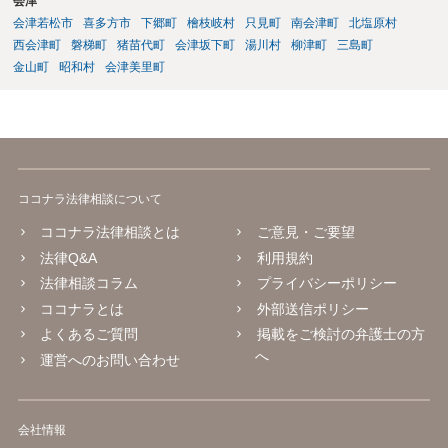
会津
会津若松市
喜多方市
下郷町
檜枝岐村
只見町
南会津町
北塩原村
西会津町
磐梯町
猪苗代町
会津坂下町
湯川村
柳津町
三島町
金山町
昭和村
会津美里町
ココナラ法律相談について
ココナラ法律相談とは
ご意見・ご要望
法律Q&A
利用規約
法律相談コラム
プライバシーポリシー
ココナラとは
外部送信ポリシー
よくあるご質問
掲載をご検討の弁護士の方
へ
運営へのお問い合わせ
会社情報