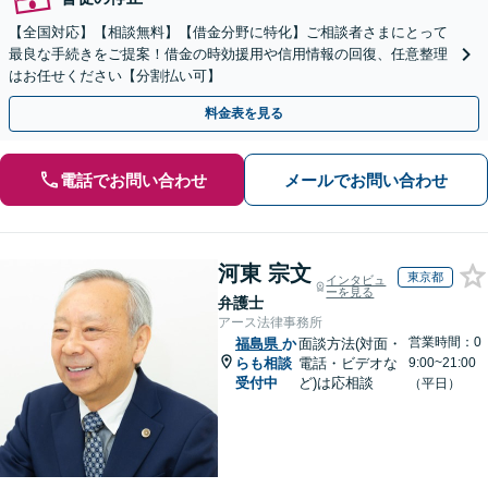
【全国対応】【相談無料】【借金分野に特化】ご相談者さまにとって
最良な手続きをご提案！借金の時効援用や信用情報の回復、任意整理
はお任せください【分割払い可】
料金表を見る
電話でお問い合わせ
メールでお問い合わせ
河東 宗文
東京都
インタビュ
ーを見る
弁護士
アース法律事務所
営業時間：0
福島県
か
面談方法(対面・
らも相談
電話・ビデオな
9:00~21:00
受付中
ど)は応相談
（平日）