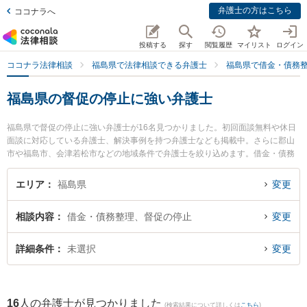
弁護士の方はこちら
ココナラへ
投稿する
探す
閲覧履歴
マイリスト
ログイン
ココナラ法律相談
福島県で法律相談できる弁護士
福島県で借金・債務
福島県の督促の停止に強い弁護士
福島県で督促の停止に強い弁護士が16名見つかりました。初回面談無料や休日
面談に対応している弁護士、解決事例を持つ弁護士なども掲載中。さらに郡山
市や福島市、会津若松市などの地域条件で弁護士を絞り込めます。借金・債務
整理に関係する消費者金融の債務整理やクレジット会社の債務整理、リボ払い
の債務整理等の細かな分野での絞り込み検索もでき便利です。特に福島いなほ
エリア
福島県
変更
法律事務所の佐藤 初美弁護士や弁護士法人れいわ総合法律事務所の川瀬 裕之弁
護士、令法律事務所の吉田 尚志弁護士のプロフィール情報や弁護士費用、強み
相談内容
借金・債務整理、督促の停止
変更
などが注目されています。『福島県で土日や夜間に発生した督促の停止のトラ
ブルを今すぐに弁護士に相談したい』『督促の停止のトラブル解決の実績豊富
な近くの弁護士を検索したい』『初回相談無料で督促の停止を法律相談できる
詳細条件
未選択
変更
福島県内の弁護士に相談予約したい』などでお困りの相談者さんにおすすめで
す。
16
人の弁護士が見つかりました
(検索結果について詳しくは
こちら
)