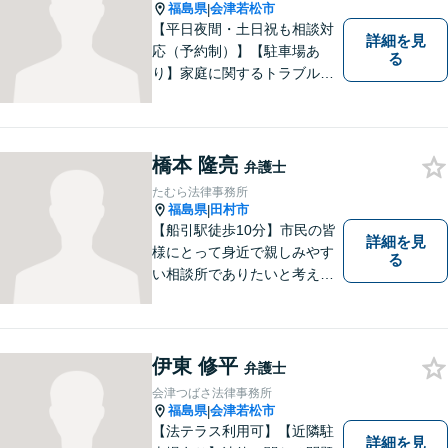
福島県
会津若松市
|
【平日夜間・土日祝も相談対
詳細を見
応（予約制）】【駐車場あ
る
り】家庭に関するトラブルか
ら企業のトラブルまで、まず
は一度ご相談ください。
橋本 隆亮
弁護士
たむら法律事務所
福島県
田村市
|
【船引駅徒歩10分】市民の皆
詳細を見
様にとって身近で親しみやす
る
い相談所でありたいと考えて
います。個人・法人のお客様
を問わず、お一人で悩まず
に、まずはお気軽にご相談く
ださい。 https://tamura-law.bi
伊東 修平
弁護士
z/ （公式ホームページ）
会津つばさ法律事務所
福島県
会津若松市
|
【法テラス利用可】【近隣駐
詳細を見