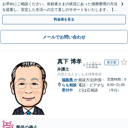
お早めにご相談ください。依頼者さまの状況にあった債務整理の方法
を提案し、安定した生活への立て直しのサポートをいたします。【初
回相談無料】【LINE可】
料金表を見る
メールでお問い合わせ
真下 博孝
東京都
インタビュ
ーを見る
弁護士
弁護士法人ましも法律事務所
営業時間：0
福島県
か
面談方法(対面・
らも相談
電話・ビデオな
8:00~21:00
受付中
ど)は応相談
（平日）
督促の停止