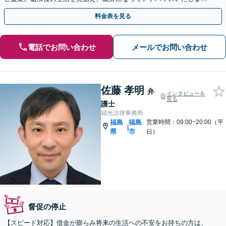
す。【分割払い可能】【法テラス利用可能】
料金表を見る
電話でお問い合わせ
メールでお問い合わせ
佐藤 孝明
弁
インタビューを
見る
護士
福光法律事務所
福島
福島
営業時間：09:00~20:00（平
|
県
市
日）
督促の停止
【スピード対応】借金が膨らみ将来の生活への不安をお持ちの方は、