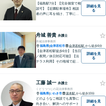
【福島駅7分】【完全個室で相
詳細を見
談可】【近隣駐車場有】相談
る
者の声に耳を傾け、丁寧にわ
かりやすい説明を心がけてお
ります。 相談後やトラブルが
解決した際、「相談してよか
舟城 善貴
った」と思っていただけるよ
弁護士
うに全力を尽くしていきま
舟城法律事務所
す。
福島県
会津若松市
会津若松駅
から徒歩6分
|
【会津若松駅徒歩6分】【当日
詳細を見
／夜間／休日対応可能】【法
る
テラス利用】その地域で起こ
るトラブルに対応する弁護士
として邁進中。「地元に貢献
したい」という気持ちが私の
工藤 誠一
原動力です。トラブルがより
弁護士
複雑化してしまう前に、ぜひ
くどうつつじの花法律事務所
お気軽にご連絡ください。
福島県
いわき市
湯本駅
から徒歩10分
|
どのようなご相談でも真摯に
詳細を見
向き合い、解決へのサポート
る