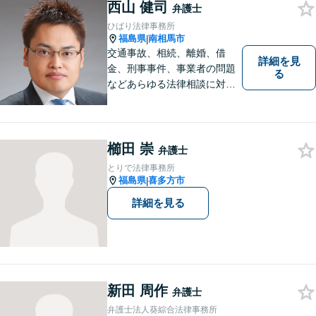
す。お困りの方はまずはご相
西山 健司
弁護士
談ください。
ひばり法律事務所
福島県
南相馬市
|
交通事故、相続、離婚、借
詳細を見
金、刑事事件、事業者の問題
る
などあらゆる法律相談に対応
します。 法の専門知識を活か
し、あなたの権利を最大限に
守ることが第一です。 お困り
ごとがありましたら、まずは
櫛田 崇
弁護士
ご相談ください。
とりで法律事務所
福島県
喜多方市
|
詳細を見る
新田 周作
弁護士
弁護士法人葵綜合法律事務所