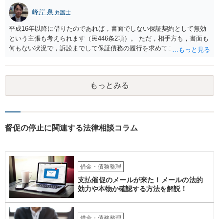
性があるかもしれません。
峰岸 泉
弁護士
平成16年以降に借りたのであれば，書面でしない保証契約として無効
という主張も考えられます（民446条2項）。 ただ，相手方も，書面も
何もない状況で，訴訟までして保証債務の履行を求めてこないので，
おそらく，書面はあるのでしょう（息子さんが代筆したとか）。保証
契約書は必ず自署でなければならないというわけでもないので，息子
さんに代筆権限を与えたのかどうかが問題になるかも知れません。
もっとみる
督促の停止に関連する法律相談コラム
借金・債務整理
支払催促のメールが来た！メールの法的
効力や本物か確認する方法を解説！
借金・債務整理