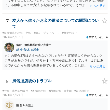
下げをすることになります。 取り下げないときは、差し押さえの書類
に、不服申し立ての方法 が記載されているので、そのようにするとい
いでしょう。
7
友人から借りたお金の返済についての問題につい
て
#借金返済の相談・交渉
#個人・プライベート
#督促の停止
2024年2月15日
役にたった
4
借金・債務整理に強い弁護士
髙橋 俊太
弁護士
＞この場合2万は返すべきなのでしょうか？ 背景等よく分からないと
ころがあるのですが、借りた１４万円を既に返済しており、１月に返
済できなかった際も理解を得ているようなので、これ以上払う必要は
ないでしょう。 確かに、法的には遅延損害金は発生し得ますが、そも
そも【一括で返済か1月2月の分割で返済】ということで履行期限も曖
昧ですし、遅延損害金の利率は年３％ですので２万円ということには
8
風俗退店後のトラブル
ならないはずです。 ＞借用書等は書いておりませんし借りたお金を銀
行振込で返済したらダメというルールでもあるのでしょうか？ そのよ
#労働・雇用契約違反
#不倫慰謝料
#内縁関係・事実婚
#督促の停止
うなルールはありません。
2021年7月24日
役にたった
4
匿名A
弁護士