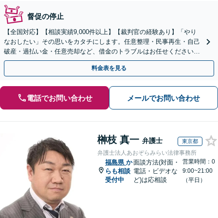
督促の停止
【全国対応】【相談実績9,000件以上】【裁判官の経験あり】「やり
なおしたい」その思いをカタチにします。任意整理・民事再生・自己
破産・過払い金・任意売却など、借金のトラブルはお任せください。
【初回相談無料】【全国対応可能】
料金表を見る
電話でお問い合わせ
メールでお問い合わせ
榊枝 真一
弁護士
東京都
弁護士法人あおぞらみらい法律事務所
営業時間：0
福島県
か
面談方法(対面・
らも相談
電話・ビデオな
9:00~21:00
受付中
ど)は応相談
（平日）