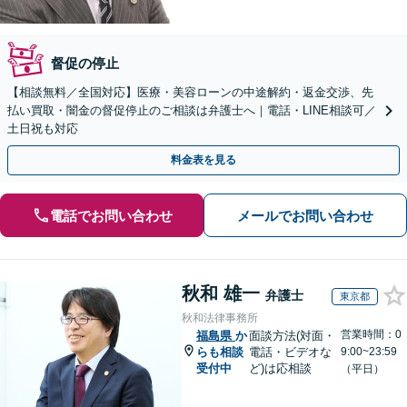
督促の停止
【相談無料／全国対応】医療・美容ローンの中途解約・返金交渉、先
払い買取・闇金の督促停止のご相談は弁護士へ｜電話・LINE相談可／
土日祝も対応
料金表を見る
電話でお問い合わせ
メールでお問い合わせ
秋和 雄一
弁護士
東京都
秋和法律事務所
営業時間：0
福島県
か
面談方法(対面・
らも相談
電話・ビデオな
9:00~23:59
受付中
ど)は応相談
（平日）