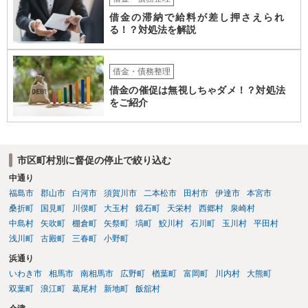
借金の滞納で給料が差し押さえられ
る！？対処法を解説
借金・債務整理
借金の催促は無視しちゃダメ！？対処法
をご紹介
市区町村別に督促の停止で絞り込む
中通り
福島市
郡山市
白河市
須賀川市
二本松市
田村市
伊達市
本宮市
桑折町
国見町
川俣町
大玉村
鏡石町
天栄村
西郷村
泉崎村
中島村
矢吹町
棚倉町
矢祭町
塙町
鮫川村
石川町
玉川村
平田村
浅川町
古殿町
三春町
小野町
浜通り
いわき市
相馬市
南相馬市
広野町
楢葉町
富岡町
川内村
大熊町
双葉町
浪江町
葛尾村
新地町
飯舘村