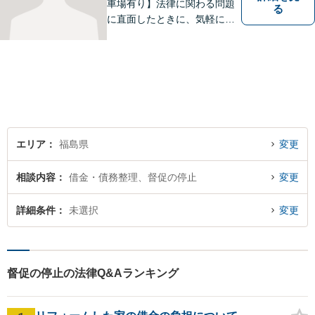
車場有り】法律に関わる問題
る
に直面したときに、気軽に相
談ができるようリラックスし
た環境づくりに努めてまいり
ます。日々の生活の中で気に
なるようなことがありました
ら、お気軽にご相談くださ
い。
エリア
福島県
変更
相談内容
借金・債務整理、督促の停止
変更
詳細条件
未選択
変更
督促の停止の法律Q&Aランキング