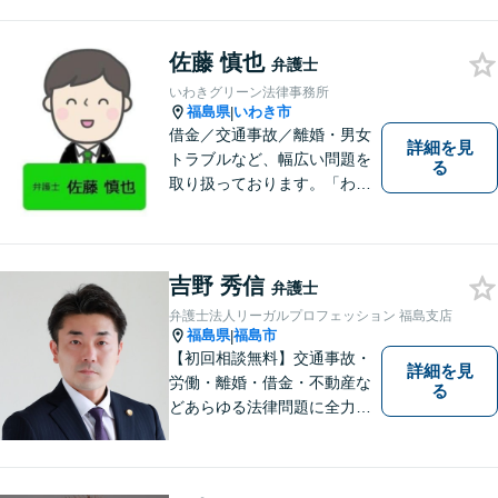
けではなく勝ちに繋げるよう
に、事前に予防策を検討致し
佐藤 慎也
ます。
弁護士
いわきグリーン法律事務所
福島県
いわき市
|
借金／交通事故／離婚・男女
詳細を見
トラブルなど、幅広い問題を
る
取り扱っております。「わか
りやすい説明」と「親しみや
すい対応」をモットーに、依
頼者様の問題を解決してまい
ります。【無料駐車場あり】
吉野 秀信
弁護士
弁護士法人リーガルプロフェッション 福島支店
福島県
福島市
|
【初回相談無料】交通事故・
詳細を見
労働・離婚・借金・不動産な
る
どあらゆる法律問題に全力を
尽くします。ご相談者様に寄
り添い、最善の解決策へと導
くことを最も重視ししていま