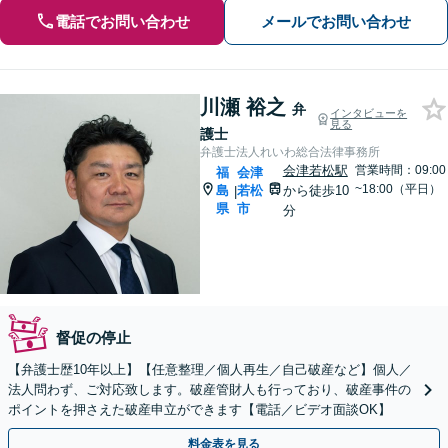
電話でお問い合わせ
メールでお問い合わせ
川瀬 裕之
弁
インタビューを
見る
護士
弁護士法人れいわ総合法律事務所
会津若松駅
営業時間：09:00
福
会津
~18:00（平日）
島
若松
から徒歩10
|
県
市
分
督促の停止
【弁護士歴10年以上】【任意整理／個人再生／自己破産など】個人／
法人問わず、ご対応致します。破産管財人も行っており、破産事件の
ポイントを押さえた破産申立ができます【電話／ビデオ面談OK】
料金表を見る