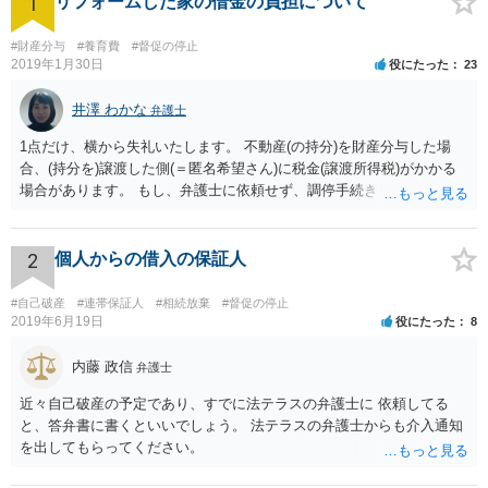
1
リフォームした家の借金の負担について
#財産分与
#養育費
#督促の停止
2019年1月30日
役にたった
23
井澤 わかな
弁護士
1点だけ、横から失礼いたします。 不動産(の持分)を財産分与した場
合、(持分を)譲渡した側(＝匿名希望さん)に税金(譲渡所得税)がかかる
場合があります。 もし、弁護士に依頼せず、調停手続きを匿名希望さ
んご自身が行われる場合には、税金面は一度税理士さんに相談されて
おいた方が安心ではないかと思いました。
2
個人からの借入の保証人
#自己破産
#連帯保証人
#相続放棄
#督促の停止
2019年6月19日
役にたった
8
内藤 政信
弁護士
近々自己破産の予定であり、すでに法テラスの弁護士に 依頼してる
と、答弁書に書くといいでしょう。 法テラスの弁護士からも介入通知
を出してもらってください。