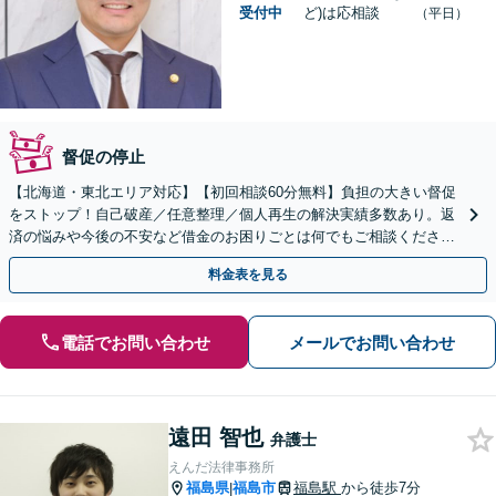
受付中
ど)は応相談
（平日）
督促の停止
【北海道・東北エリア対応】【初回相談60分無料】負担の大きい督促
をストップ！自己破産／任意整理／個人再生の解決実績多数あり。返
済の悩みや今後の不安など借金のお困りごとは何でもご相談くださ
い。依頼者さまにとって最善の解決をご提案【土曜も営業】
料金表を見る
電話でお問い合わせ
メールでお問い合わせ
遠田 智也
弁護士
えんだ法律事務所
福島県
福島市
福島駅
から徒歩7分
|