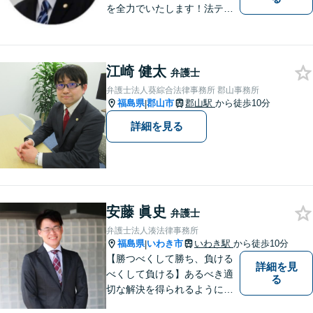
を全力でいたします！法テラ
スのご利用や分割払いにも対
応しており、経済状況に応じ
て無理なく法的サポートを受
江崎 健太
けていただけます。【湯本駅
弁護士
から車で約７分】
弁護士法人葵綜合法律事務所 郡山事務所
福島県
郡山市
郡山駅
から徒歩10分
|
詳細を見る
安藤 眞史
弁護士
弁護士法人湊法律事務所
福島県
いわき市
いわき駅
から徒歩10分
|
【勝つべくして勝ち、負ける
詳細を見
べくして負ける】あるべき適
る
切な解決を得られるように全
力を尽くします。そして、負