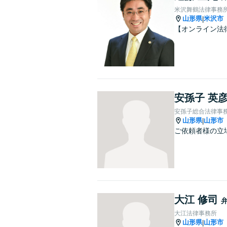
米沢舞鶴法律事務
山形県
米沢市
|
【オンライン法
安孫子 英
安孫子総合法律事
山形県
山形市
|
ご依頼者様の立
大江 修司
大江法律事務所
山形県
山形市
|