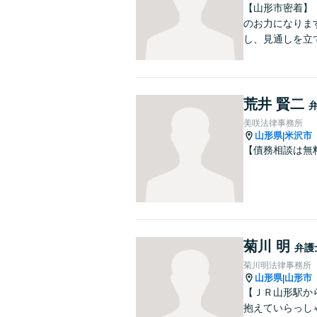
【山形市密着】
のお力になりま
し、見通しを立
荒井 賢二
美咲法律事務所
山形県
米沢市
|
【債務相談は無
菊川 明
弁護
菊川明法律事務所
山形県
山形市
|
【ＪＲ山形駅か
抱えていらっし