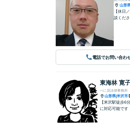
山形
【休日／
談くださ
電話でお問い合わ
東海林 寛
べに花法律事務所
山形県
米沢市
|
【米沢駅徒歩6
に対応可能です