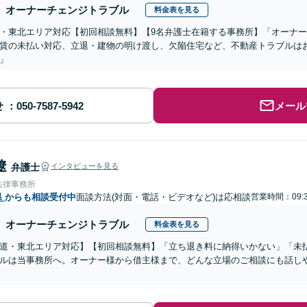
オーナーチェンジトラブル
料金表を見る
・東北エリア対応【初回相談無料】【9名弁護士在籍する事務所】「オーナ
賃の未払い対応、立退・建物の明け渡し、欠陥住宅など、不動産トラブルは
」
せ
メール
遼
弁護士
インタビューを見る
法律事務所
県
からも相談受付中
面談方法(対面・電話・ビデオなど)は応相談
営業時間：09:3
オーナーチェンジトラブル
料金表を見る
道・東北エリア対応】【初回相談無料】「立ち退き料に納得いかない」「未
ルは当事務所へ。オーナー様から借主様まで、どんな立場のご相談にも話し