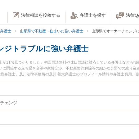
法律相談を投稿する
弁護士を探す
法律Q
弁護士
山形県で不動産・住まいに強い弁護士
山形県でオーナーチェンジ
ンジトラブルに強い弁護士
士が11名見つかりました。初回面談無料や休日面談に対応している弁護士なども掲
いに関係する立ち退き交渉や家賃交渉、不動産契約解除等の細かな分野での絞り込
 大樹弁護士、及川法律事務所の及川 善大弁護士のプロフィール情報や弁護士費用、
ラブルを今すぐに弁護士に相談したい』『オーナーチェンジトラブルのトラブル解
相談できる山形県内の弁護士に相談予約したい』などでお困りの相談者さんにおす
チェンジ