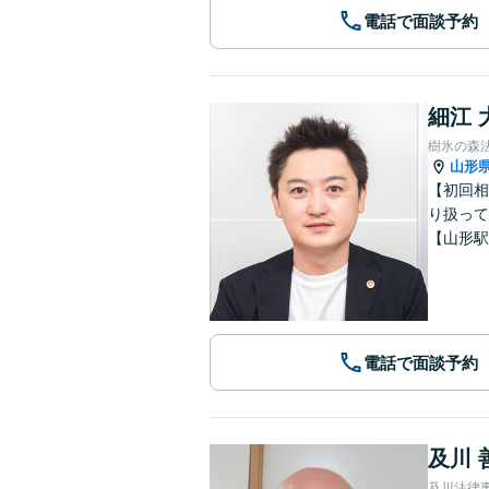
電話で面談予約
細江 
樹氷の森
山形
【初回相
り扱って
【山形駅
電話で面談予約
及川 
及川法律