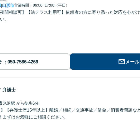
県
山形市
営業時間：09:00~17:00（平日）
|
夜間相談可】【法テラス利用可】依頼者の方に寄り添った対応を心がけ
い。
せ
メール
子
弁護士
米沢駅
から徒歩6分
分】【弁護士歴15年以上】離婚／相続／交通事故／借金／消費者問題な
！まずはお気軽にご相談ください。