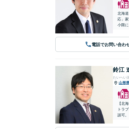
北海道
応」家
小限に
電話でお問い合わ
鈴江 
たいへい
山形
【北海
トラブ
談可。