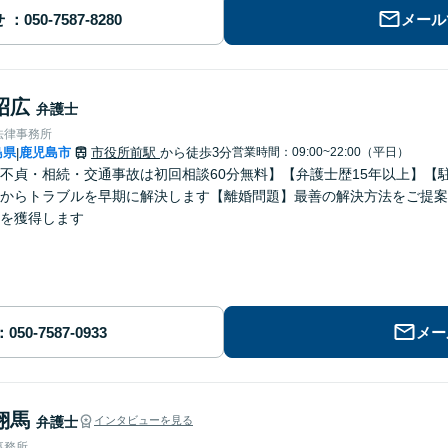
せ
メール
昭広
弁護士
法律事務所
島県
鹿児島市
市役所前駅
から徒歩3分
営業時間：09:00~22:00（平日）
|
不貞・相続・交通事故は初回相談60分無料】【弁護士歴15年以上】【
からトラブルを早期に解決します【離婚問題】最善の解決方法をご提案
を獲得します
メー
翔馬
弁護士
インタビューを見る
事務所