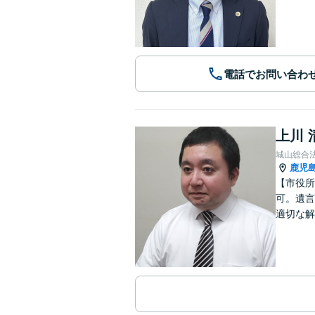
電話でお問い合わ
上川 
城山総合
鹿児
【市役所
可。遺言
適切な解