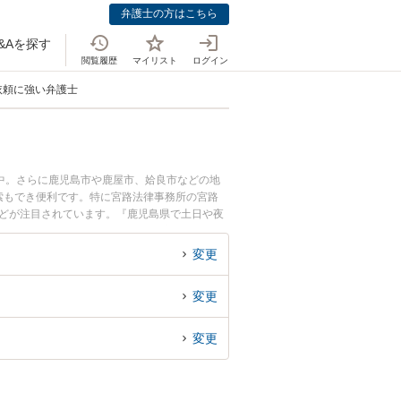
弁護士の方はこちら
&Aを探す
閲覧履歴
マイリスト
ログイン
依頼に強い弁護士
中。さらに鹿児島市や鹿屋市、姶良市などの地
索もでき便利です。特に宮路法律事務所の宮路
などが注目されています。『鹿児島県で土日や夜
富な近くの弁護士を検索したい』『初回相談無料
変更
変更
変更