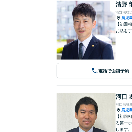
清野 
清野法律
鹿児
【初回相
お話を丁
電話で面談予約
河口 
河口法律
鹿児
【初回相
る第一歩
します。