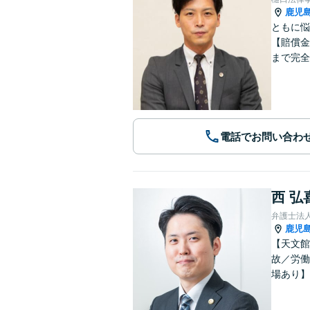
鹿児
ともに悩
【賠償金
まで完全
電話でお問い合わ
西 弘
弁護士法
鹿児
【天文館
故／労働
場あり】