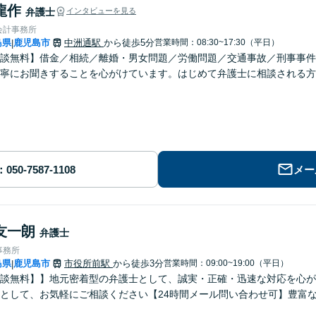
龍作
弁護士
インタビューを見る
会計事務所
島県
鹿児島市
中洲通駅
から徒歩5分
営業時間：08:30~17:30（平日）
|
談無料】借金／相続／離婚・男女問題／労働問題／交通事故／刑事事件
寧にお聞きすることを心がけています。はじめて弁護士に相談される方
メー
友一朗
弁護士
事務所
島県
鹿児島市
市役所前駅
から徒歩3分
営業時間：09:00~19:00（平日）
|
談無料】】地元密着型の弁護士として、誠実・正確・迅速な対応を心が
として、お気軽にご相談ください【24時間メール問い合わせ可】豊富