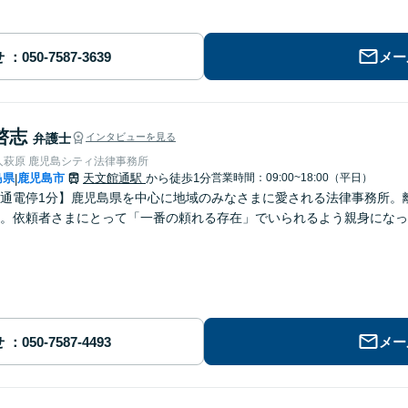
せ
メー
啓志
弁護士
インタビューを見る
人萩原 鹿児島シティ法律事務所
島県
鹿児島市
天文館通駅
から徒歩1分
営業時間：09:00~18:00（平日）
|
通電停1分】鹿児島県を中心に地域のみなさまに愛される法律事務所。
。依頼者さまにとって「一番の頼れる存在」でいられるよう親身になっ
せ
メー