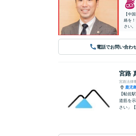
【中国
絡を！
さい。
電話でお問い合わ
宮路 
宮路法律
鹿児
【帖佐駅
道筋を示
さい」【