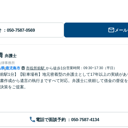
せ
メール
清
弁護士
法律事務所
島県
鹿児島市
市役所前駅
から徒歩1分
営業時間：09:30~17:30（平日）
|
前駅1分】【駐車場有】地元密着型の弁護士として17年以上の実績が
書作成から遺言の執行まですべて対応。弁護士に依頼して借金の督促を
決策をご提案。
電話で面談予約