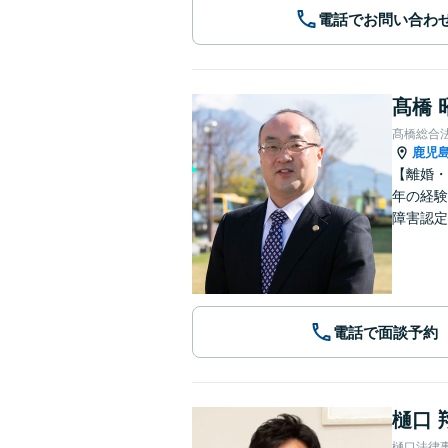
電話でお問い合わ
髙橋 
髙橋総合
鹿児
【離婚・
年の経験
障害認定
電話で面談予約
樋口 
樋口法律