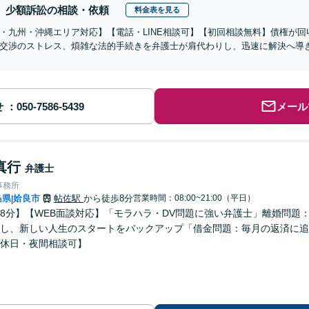
少額訴訟の相談・依頼
料金表を見る
・九州・沖縄エリア対応】【電話・LINE相談可】【初回相談無料】債権が
交渉のストレス、煩雑な法的手続きを弁護士が肩代わりし、迅速に解決へ導
せ
メール
真行
弁護士
事務所
島県
姶良市
帖佐駅
から徒歩8分
営業時間：08:00~21:00（平日）
|
8分】【WEB面談対応】「モラハラ・DV問題に強い弁護士」離婚問題
し、新しい人生のスタートをバックアップ「借金問題：毎月の返済に追
休日・夜間相談可】