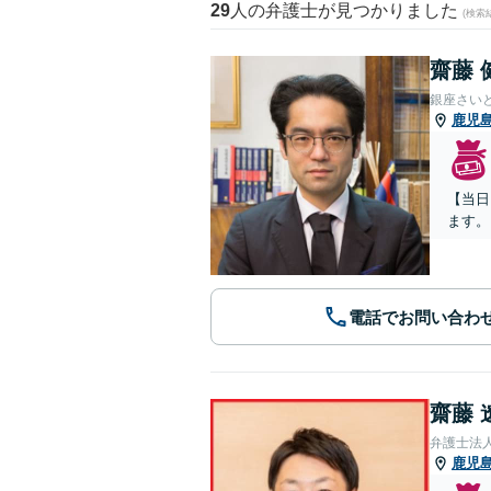
29
人の弁護士が見つかりました
(検索
齋藤 
銀座さい
鹿児
【当日
ます。
電話でお問い合わ
齋藤 
弁護士法
鹿児