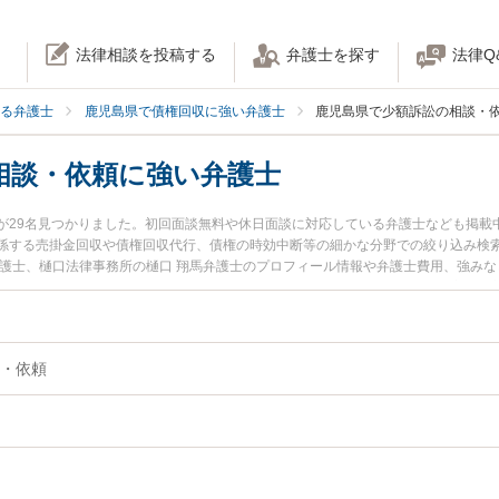
法律相談を投稿する
弁護士を探す
法律Q
る弁護士
鹿児島県で債権回収に強い弁護士
鹿児島県で少額訴訟の相談・
相談・依頼に強い弁護士
が29名見つかりました。初回面談無料や休日面談に対応している弁護士なども掲載
係する売掛金回収や債権回収代行、債権の時効中断等の細かな分野での絞り込み検
弁護士、樋口法律事務所の樋口 翔馬弁護士のプロフィール情報や弁護士費用、強み
を今すぐに弁護士に相談したい』『少額訴訟の相談・依頼のトラブル解決の実績豊
島県内の弁護士に相談予約したい』などでお困りの相談者さんにおすすめです。
・依頼