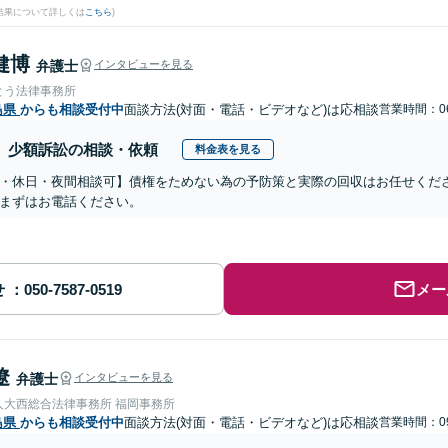
結果について詳しくは
こちら
)
健博
弁護士
インタビューを見る
とう法律事務所
島県
からも相談受付中
面談方法(対面・電話・ビデオなど)は応相談
営業時間：06
少額訴訟の相談・依頼
料金表を見る
・休日・夜間相談可】債権をためない為の予防策と実際の回収はお任せくだ
まずはお電話ください。
せ
メー
遼
弁護士
インタビューを見る
人大西総合法律事務所 福岡事務所
島県
からも相談受付中
面談方法(対面・電話・ビデオなど)は応相談
営業時間：09