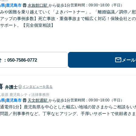
島県
鹿児島市
水族館口駅
から徒歩1分
営業時間：09:00~18:00（平日）
|
みや困難を乗り越えていく「よきパートナー」。「離婚協議／調停／慰
アップの事例多数】死亡事故・重傷事故まで幅広く対応！保険会社との
サポート。【完全個室相談】
せ
メール
喜
弁護士
インタビューを見る
人萩原 鹿児島シティ法律事務所
島県
鹿児島市
天文館通駅
から徒歩1分
営業時間：09:00~18:00（平日）
|
通電停1分】鹿児島県を中心とした幅広い地域の皆さまからご相談をい
問題／刑事事件など。丁寧なヒアリング、手厚いサポートで依頼者さま