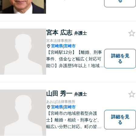
る
宮本 広志
弁護士
宮本法律事務所
宮崎県
宮崎市
|
【宮崎駅12分】【離婚、刑事
詳細を見
事件、借金など幅広く対応可
る
能◎】弁護歴5年以上！地域に
密着し、一人一人に向き合い
事件を解決してまいります。
お困りごとがあれば、お気軽
にご相談ください。迅速・適
山田 秀一
弁護士
切な解決を目指し尽力しま
あおば法律事務所
す。
宮崎県
宮崎市
|
【宮崎市の地域密着型弁護
詳細を見
士】離婚・相続・刑事など、
る
幅広い分野に対応。町の皆様
を平穏な暮らしへと導きま