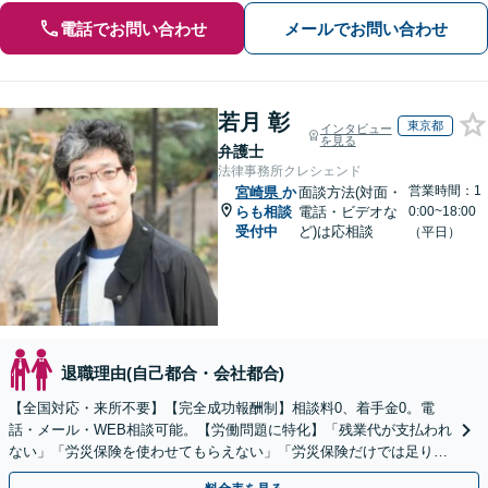
電話でお問い合わせ
メールでお問い合わせ
若月 彰
東京都
インタビュー
を見る
弁護士
法律事務所クレシェンド
営業時間：1
宮崎県
か
面談方法(対面・
らも相談
電話・ビデオな
0:00~18:00
受付中
ど)は応相談
（平日）
退職理由(自己都合・会社都合)
【全国対応・来所不要】【完全成功報酬制】相談料0、着手金0。電
話・メール・WEB相談可能。【労働問題に特化】「残業代が支払われ
ない」「労災保険を使わせてもらえない」「労災保険だけでは足りな
い。損害賠償請求したい」など労働問題はお任せを。