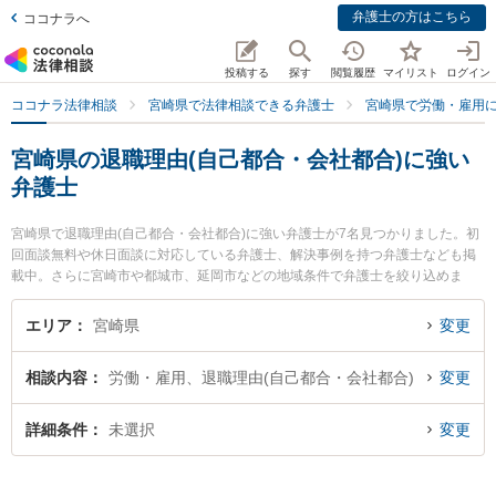
弁護士の方はこちら
ココナラへ
投稿する
探す
閲覧履歴
マイリスト
ログイン
ココナラ法律相談
宮崎県で法律相談できる弁護士
宮崎県で労働・雇用
宮崎県の退職理由(自己都合・会社都合)に強い
弁護士
宮崎県で退職理由(自己都合・会社都合)に強い弁護士が7名見つかりました。初
回面談無料や休日面談に対応している弁護士、解決事例を持つ弁護士なども掲
載中。さらに宮崎市や都城市、延岡市などの地域条件で弁護士を絞り込めま
す。労働・雇用に関係する不当解雇や退職勧奨、内定取消等の細かな分野での
絞り込み検索もでき便利です。特にベリーベスト法律事務所 宮崎オフィスの德
エリア
宮崎県
変更
永 義夫弁護士やAXIS法律事務所の内山 悠太郎弁護士、近藤和弘法律事務所の
近藤 和弘弁護士のプロフィール情報や弁護士費用、強みなどが注目されていま
相談内容
労働・雇用、退職理由(自己都合・会社都合)
変更
す。『宮崎県で土日や夜間に発生した退職理由(自己都合・会社都合)のトラブル
を今すぐに弁護士に相談したい』『退職理由(自己都合・会社都合)のトラブル解
決の実績豊富な近くの弁護士を検索したい』『初回相談無料で退職理由(自己都
詳細条件
未選択
変更
合・会社都合)を法律相談できる宮崎県内の弁護士に相談予約したい』などでお
困りの相談者さんにおすすめです。