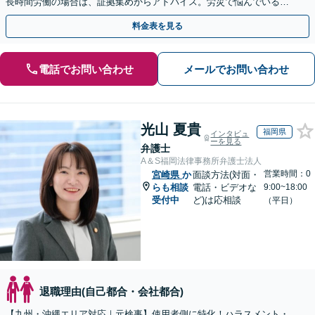
長時間労働の場合は、証拠集めからアドバイス。労災で悩んでいる方
は早めにご相談を！【電話相談可能】
料金表を見る
電話でお問い合わせ
メールでお問い合わせ
光山 夏貴
福岡県
インタビュ
ーを見る
弁護士
A＆S福岡法律事務所弁護士法人
営業時間：0
宮崎県
か
面談方法(対面・
らも相談
電話・ビデオな
9:00~18:00
受付中
ど)は応相談
（平日）
退職理由(自己都合・会社都合)
【九州・沖縄エリア対応｜元検事】使用者側に特化！ハラスメント・