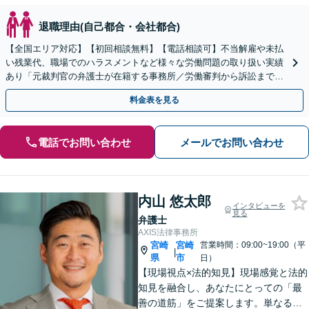
退職理由(自己都合・会社都合)
【全国エリア対応】【初回相談無料】【電話相談可】不当解雇や未払
い残業代、職場でのハラスメントなど様々な労働問題の取り扱い実績
あり「元裁判官の弁護士が在籍する事務所／労働審判から訴訟まで、
裁判官経験を活かした最適な戦略を立案」
料金表を見る
電話でお問い合わせ
メールでお問い合わせ
内山 悠太郎
インタビューを
見る
弁護士
AXIS法律事務所
宮崎
宮崎
営業時間：09:00~19:00（平
|
県
市
日）
【現場視点×法的知見】現場感覚と法的
知見を融合し、あなたにとっての「最
善の道筋」をご提案します。単なるリ