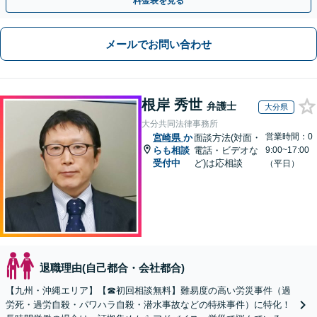
料金表を見る
メールでお問い合わせ
根岸 秀世
弁護士
大分県
大分共同法律事務所
営業時間：0
宮崎県
か
面談方法(対面・
らも相談
電話・ビデオな
9:00~17:00
受付中
ど)は応相談
（平日）
退職理由(自己都合・会社都合)
【九州・沖縄エリア】【☎︎初回相談無料】難易度の高い労災事件（過
労死・過労自殺・パワハラ自殺・潜水事故などの特殊事件）に特化！