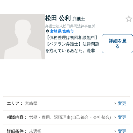
す。問題はお一人で抱え込む
ことなく、お気軽にご相談く
ださい。きっと道が開けま
松田 公利
弁護士
す。
弁護士法人松田共同法律事務所
宮崎県
宮崎市
|
【債務整理は初回相談無料】
詳細を見
【ベテラン弁護士】法律問題
る
を抱えているあなた。是非一
度ご相談ください。
エリア
宮崎県
変更
相談内容
労働・雇用、退職理由(自己都合・会社都合)
変更
詳細条件
未選択
変更