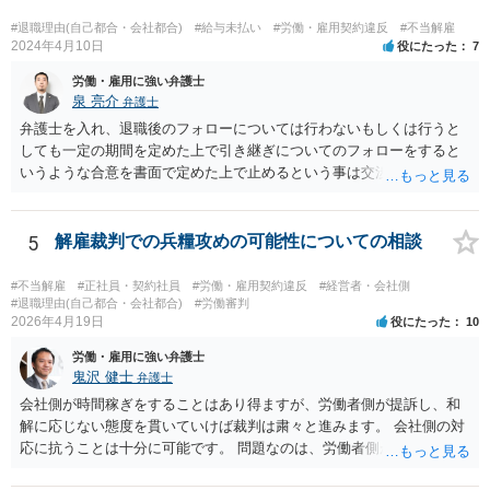
だ方がいいかと思います。
#退職理由(自己都合・会社都合)
#給与未払い
#労働・雇用契約違反
#不当解雇
2024年4月10日
役にたった
7
労働・雇用に強い弁護士
泉 亮介
弁護士
弁護士を入れ、退職後のフォローについては行わないもしくは行うと
しても一定の期間を定めた上で引き継ぎについてのフォローをすると
いうような合意を書面で定めた上で止めるという事は交渉次第で可能
でしょう。 また、弁護士を立てた場合は相手からの連絡の窓口を全て
弁護士とすることができるため、会社からの連絡を止めることもでき
るかと思われます。 精神的に会社側と対応するのが苦痛であるという
5
解雇裁判での兵糧攻めの可能性についての相談
場合には、弁護士を立てた上で退職についての条件面の交渉を行われ
ても良いでしょう。
#不当解雇
#正社員・契約社員
#労働・雇用契約違反
#経営者・会社側
#退職理由(自己都合・会社都合)
#労働審判
2026年4月19日
役にたった
10
労働・雇用に強い弁護士
鬼沢 健士
弁護士
会社側が時間稼ぎをすることはあり得ますが、労働者側が提訴し、和
解に応じない態度を貫いていけば裁判は粛々と進みます。 会社側の対
応に抗うことは十分に可能です。 問題なのは、労働者側が「争わな
い」「諦める」態度をとることです。