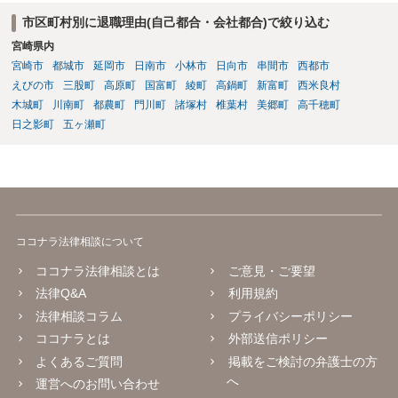
市区町村別に退職理由(自己都合・会社都合)で絞り込む
宮崎県内
宮崎市
都城市
延岡市
日南市
小林市
日向市
串間市
西都市
えびの市
三股町
高原町
国富町
綾町
高鍋町
新富町
西米良村
木城町
川南町
都農町
門川町
諸塚村
椎葉村
美郷町
高千穂町
日之影町
五ヶ瀬町
ココナラ法律相談について
ココナラ法律相談とは
ご意見・ご要望
法律Q&A
利用規約
法律相談コラム
プライバシーポリシー
ココナラとは
外部送信ポリシー
よくあるご質問
掲載をご検討の弁護士の方
へ
運営へのお問い合わせ