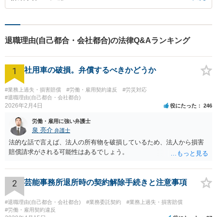
退職理由(自己都合・会社都合)の法律Q&Aランキング
1
社用車の破損。弁償するべきかどうか
#業務上過失・損害賠償
#労働・雇用契約違反
#労災対応
#退職理由(自己都合・会社都合)
2026年2月4日
役にたった
246
労働・雇用に強い弁護士
泉 亮介
弁護士
法的な話で言えば、法人の所有物を破損しているため、法人から損害
賠償請求がされる可能性はあるでしょう。
2
芸能事務所退所時の契約解除手続きと注意事項
#退職理由(自己都合・会社都合)
#業務委託契約
#業務上過失・損害賠償
#労働・雇用契約違反