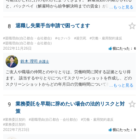
自身が会社に対して追う責任（例えば任務懈怠責任）の範囲に留まり
と、バックペイ（解雇時から紛争解決時までの賃金）が認められるの
ます。子会社の負債をあなたに負わせることはできません。 実際上問
で、解雇無効の判断をする可能性が高ければバックペイ＋解決金が基
題となるのは，親会社からの圧力により，子会社の代表取締役があな
準となります。解決金の基準は、半年から１年程度の賃金相当額くら
たの辞任に応じてくれない場合ですね。 子会社の代表取締役が全く動
いだと思います。 この件は、弁護士に具体的な内容について、ご相談
8
退職し失業手当申請で困ってます
いてくれないと，辞任の登記をするためには，最終的には訴訟を提起
された方がよい事案だと考えます。
する必要が生じます。
#退職理由(自己都合・会社都合)
#セクハラ
#過労死
#労働・雇用契約違反
#退職理由(自己都合・会社都合)
2022年11月26日
役にたった
6
鈴木 理司
弁護士
ご友人や職場の仲間とのやりとりは、労働時間に関する証拠となり得
ます。 該当するやりとりについてスクリーンショットを作成し、どの
スクリーンショットからどの年月日の労働時間について推定できるか
報告書にまとめ、ハローワークに提出しましょう。
9
業務委託を早期に辞めたい場合の法的リスクと対
策
#業務委託契約
#退職理由(自己都合・会社都合)
#労働・雇用契約違反
#業務委託契約
2022年7月23日
役にたった
9