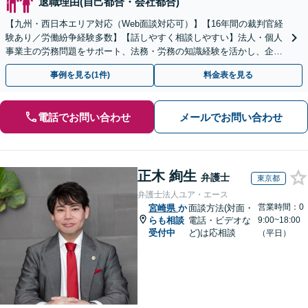
退職理由(自己都合・会社都合)
【九州・西日本エリア対応（Web面談対応可）】【16年間の裁判官経
験あり／労働紛争経験多数】【話しやすく相談しやすい】法人・個人
事業主の労務問題をサポート、法務・労務の知識経験を活かし、企業
側から御社の労働問題解決に尽力します。
事例を見る(1件)
料金表を見る
電話でお問い合わせ
メールでお問い合わせ
正木 絢生
弁護士
東京都
弁護士法人ユア・エース
営業時間：0
宮崎県
か
面談方法(対面・
らも相談
電話・ビデオな
9:00~18:00
受付中
ど)は応相談
（平日）