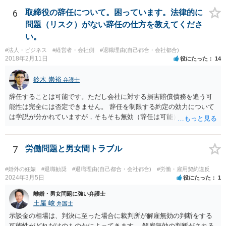
6
取締役の辞任について。困っています。法律的に
問題（リスク）がない辞任の仕方を教えてくださ
い。
#法人・ビジネス
#経営者・会社側
#退職理由(自己都合・会社都合)
2018年2月11日
役にたった
14
鈴木 崇裕
弁護士
辞任することは可能です。ただし会社に対する損害賠償債務を追う可
能性は完全には否定できません。 辞任を制限する約定の効力について
は学説が分かれていますが，そもそも無効（辞任は可能）と考える説
と，辞任の効力自体は認め，会社に対する債務不履行責任を負わされ
る可能性があると考える説が有力です。 ただし，いずれの説をとった
場合でも，会社にとって「不利な時期」に辞任したときは，「やむを
7
労働問題と男女間トラブル
得ない事由」がない限り，会社の損害を賠償しなければならなくなり
ます。 健康上の理由は「やむを得ない事由」の典型ですが，程度によ
#婚外の妊娠
#退職勧奨
#退職理由(自己都合・会社都合)
#労働・雇用契約違反
って異なります。 子会社の代表取締役が辞任を認めてくれるのであれ
2024年3月5日
役にたった
1
ば，少なくとも法律上は，親会社（子会社にとっての株主）の承諾は
離婚・男女問題に強い弁護士
必要ありません。 なお，子会社の代表取締役には，取締役辞任の登記
土屋 峻
弁護士
をしてもらわなければなりません。 親会社が株主代表訴訟を提起する
示談金の相場は、判決に至った場合に裁判所が解雇無効の判断をする
ことは理論上可能ですが，あなたに対して追及できる責任は，あなた
可能性がどれだけのものかによってきます。 解雇無効の判断がされる