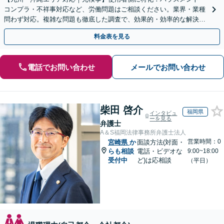
コンプラ・不祥事対応など、労働問題はご相談ください。業界・業種
問わず対応。複雑な問題も徹底した調査で、効果的・効率的な解決を
目指します。セカンドオピニオン可【休日・夜間相談可】
料金表を見る
電話でお問い合わせ
メールでお問い合わせ
柴田 啓介
福岡県
インタビュ
ーを見る
弁護士
A＆S福岡法律事務所弁護士法人
営業時間：0
宮崎県
か
面談方法(対面・
らも相談
電話・ビデオな
9:00~18:00
受付中
ど)は応相談
（平日）