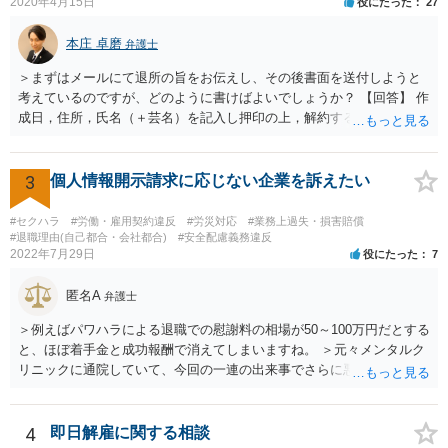
2020年4月15日
役にたった
27
本庄 卓磨
弁護士
＞まずはメールにて退所の旨をお伝えし、その後書面を送付しようと
考えているのですが、どのように書けばよいでしょうか？ 【回答】 作
成日，住所，氏名（＋芸名）を記入し押印の上，解約する旨を伝える
内容を記載してください。 ＞私のような場合は損害賠償を請求される
ようなことはありますでしょうか？ 【回答】 特にないと思われます
が，仮に請求された場合はそれが「損害」に該当するのか検討するこ
3
個人情報開示請求に応じない企業を訴えたい
とになります。 ＞また、事務所をやめる際、「退所後しばらく芸能活
動禁止」「活動するなら名前を変える」ことを事務所側から要求され
#セクハラ
#労働・雇用契約違反
#労災対応
#業務上過失・損害賠償
たという事例を聞いたことがあります。所属する際にいただいた契約
#退職理由(自己都合・会社都合)
#安全配慮義務違反
2022年7月29日
役にたった
7
書にはそのようなことは書いていないのですが、仮にこれらを要求さ
れた場合には断ることは可能なのでしょうか？ 【回答】 契約書に記載
匿名A
がないのであれば，断ることができる可能性があります。 もし上記の
弁護士
ような要求をされた場合は，その根拠を明示してもらってください。
＞例えばパワハラによる退職での慰謝料の相場が50～100万円だとする
と、ほぼ着手金と成功報酬で消えてしまいますね。 ＞元々メンタルク
リニックに通院していて、今回の一連の出来事でさらに悪化した事実
を医師の診断書で証拠として提出しても慰謝料は変わらないですか？
万が一、慰謝料請求が認められるにしても金額としては微々たるもの
かと思いますが、依頼する弁護士に詳細を説明したうえで指示を仰い
4
即日解雇に関する相談