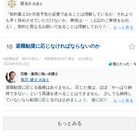
匿名A
弁護士
『契約書上1か月前予告が必要であることは理解しているが、それより
も早く辞めさせていただけないか。事情は･･･（上記のご事情をお伝
え）。契約と異なるお願いであることは理解しており大変申し訳ない
が、ご理解いただけると有り難い。』とお伝えされることでいかがで
しょうか。 先方は事業の一環として業務委託をしていますので、契約
書の内容をベースに話をしてくるものと思います。 ですので、契約の
10
退職勧奨に応じなければならないのか
規定を理解していることを示した上で、それでもなお事情があるため
真摯にお願いしたい、とお伝えした方が、多少は話が進みやすいかと
#退職勧奨
#給与未払い
#退職理由(自己都合・会社都合)
思います。
2026年6月12日
役にたった
6
労働・雇用に強い弁護士
鬼沢 健士
弁護士
退職勧奨に応じる義務はありません。 応じた後は、ほぼ「やっぱり納
得できない」という異議を述べることはできません。 少しでも納得し
ていないなら勧奨に応じるのは止めましょう。 仮に試用期間満了時に
本採用拒否とされれば、それを争うことは考えられます。
もっとみる