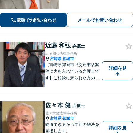
スク指摘ではなく、解決まで誠実に向
き合い伴走いたします。不安や迷い
に、確かな指針を。お気軽にご相談く
電話でお問い合わせ
メールでお問い合わせ
ださい。
近藤 和弘
弁護士
近藤和弘法律事務所
宮崎県
都城市
|
【宮崎県都城市で交通事故案
詳細を見
件に力を入れている弁護士で
る
す】ご相談に来られた方の話
に先入観を持たずに耳を傾
け，アドバイス致します。お
引き受けした案件について
は，依頼者が希望されるベス
佐々木 健
弁護士
トな解決に至るよう最善を尽
佐々木健法律事務所
くします。お気軽にご相談く
宮崎県
都城市
|
ださい。
納得できるかつ早期の解決を
詳細を見
目指します。