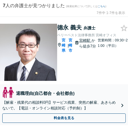
7
人の弁護士が見つかりました
(検索結果について詳しくは
こちら
)
7件中 1-7件を表示
德永 義夫
弁護士
ベリーベスト法律事務所 宮崎オフィス
宮
宮
宮崎駅
か
営業時間：09:30~2
崎
崎
|
1:00（平日）
ら徒歩7分
県
市
退職理由(自己都合・会社都合)
【解雇・残業代の相談料0円】サービス残業、突然の解雇、あきらめ
ないで。【電話・オンライン相談対応（予約制）】
料金表を見る