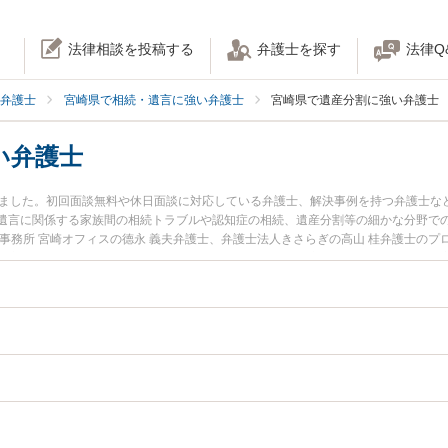
法律相談を投稿する
弁護士を探す
法律Q
弁護士
宮崎県で相続・遺言に強い弁護士
宮崎県で遺産分割に強い弁護士
い弁護士
りました。初回面談無料や休日面談に対応している弁護士、解決事例を持つ弁護士な
遺言に関係する家族間の相続トラブルや認知症の相続、遺産分割等の細かな分野での
事務所 宮崎オフィスの德永 義夫弁護士、弁護士法人きさらぎの高山 桂弁護士の
遺産分割のトラブルを今すぐに弁護士に相談したい』『遺産分割のトラブル解決の
弁護士に相談予約したい』などでお困りの相談者さんにおすすめです。