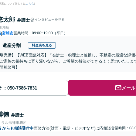
結果について詳しくは
こちら
)
悠太郎
弁護士
インタビューを見る
律事務所
県
宮崎市
営業時間：09:00~19:00（平日）
|
遺産分割
料金表を見る
場完備】【WEB面談対応】「会計士・税理士と連携し、不動産の最適な評価
ご家族の気持ちに寄り添いながら、ご希望の解決ができるよう尽力いたしま
間相談可】
せ
メール
博徳
弁護士
トラル法律事務所
県
からも相談受付中
面談方法(対面・電話・ビデオなど)は応相談
営業時間：08:0