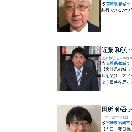
宮崎県
都城市
|
納得できるかつ
近藤 和弘
近藤和弘法律事務
宮崎県
都城市
|
【宮崎県都城市
耳を傾け，アド
よう最善を尽く
田所 伸吾
アスノ法律事務所
宮崎県
宮崎市
|
【当日・翌日相