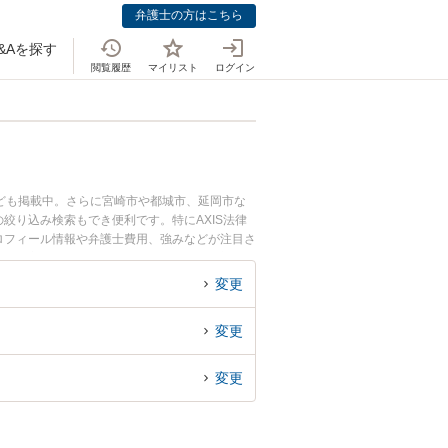
弁護士の方はこちら
&Aを探す
閲覧履歴
マイリスト
ログイン
ども掲載中。さらに宮崎市や都城市、延岡市な
絞り込み検索もでき便利です。特にAXIS法律
プロフィール情報や弁護士費用、強みなどが注目さ
実績豊富な近くの弁護士を検索したい』『初回相
変更
変更
変更