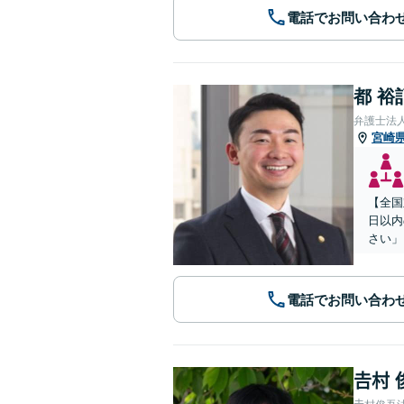
電話でお問い合わ
都 裕
弁護士法
宮崎
【全国
日以内
さい」
電話でお問い合わ
𠮷村