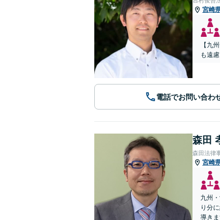
𠮷村俊吾
宮崎
【九州
も遠慮
電話でお問い合わ
森田 
森田法律
宮崎
九州・
り分に
導きま