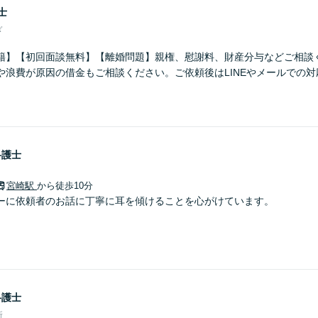
士
ぎ
籍】【初回面談無料】【離婚問題】親権、慰謝料、財産分与などご相談
や浪費が原因の借金もご相談ください。ご依頼後はLINEやメールでの
弁護士
宮崎駅
から徒歩10分
ーに依頼者のお話に丁寧に耳を傾けることを心がけています。
弁護士
所