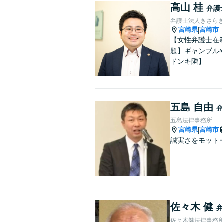
高山 桂
弁護
弁護士法人きさら
宮崎県
宮崎市
|
【女性弁護士在
題】ギャンブル
ドンキ隣】
五島 自由
五島法律事務所
宮崎県
宮崎市
|
誠実さをモット
佐々木 健
佐々木健法律事務