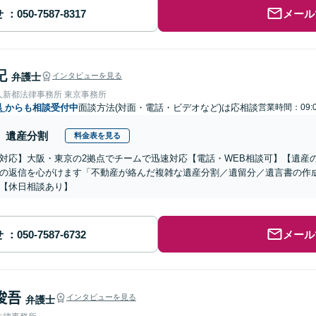
せ
メール
記
弁護士
インタビューを見る
人新都法律事務所 東京事務所
県
からも相談受付中
面談方法(対面・電話・ビデオなど)は応相談
営業時間：09:0
遺産分割
料金表を見る
対応】大阪・東京の2拠点でチームで迅速対応【電話・WEB相談可】【遺産
の返信を心がけます「不動産が絡んだ複雑な遺産分割／遺留分／遺言書の作
【休日相談あり】
せ
メール
 俊吾
インタビューを見る
弁護士