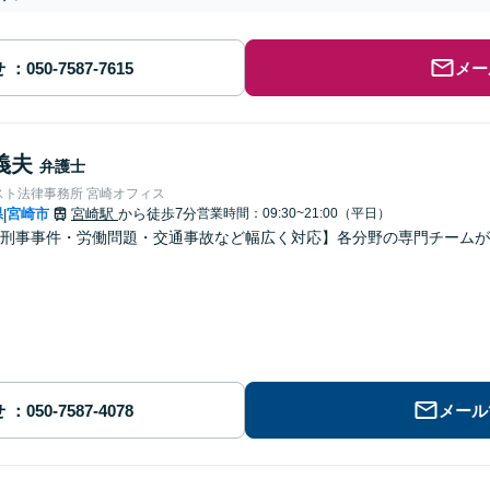
せ
メー
義夫
弁護士
スト法律事務所 宮崎オフィス
県
宮崎市
宮崎駅
から徒歩7分
営業時間：09:30~21:00（平日）
|
・刑事事件・労働問題・交通事故など幅広く対応】各分野の専門チーム
せ
メール