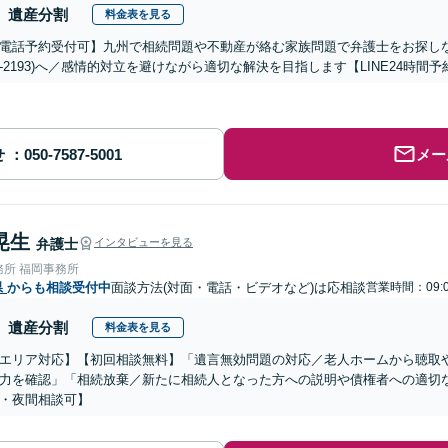
遺産分割
料金表を見る
電話予約受付可】九州で相続問題や不動産が絡む家族問題で弁護士をお探しなら熊
288-2193)へ／感情的対立を避けながら適切な解決を目指します【LINE24
せ
メー
晃生
弁護士
インタビューを見る
務所 福岡事務所
県
からも相談受付中
面談方法(対面・電話・ビデオなど)は応相談
営業時間：09:0
遺産分割
料金表を見る
エリア対応】【初回相談無料】「遺言無効問題の対応／老人ホームから聴取
力を確認」「相続放棄／新たに相続人となった方への説明や債権者への適切
・夜間相談可】