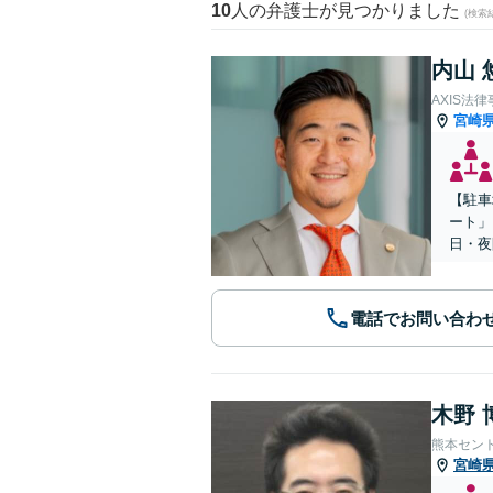
10
人の弁護士が見つかりました
(検索
内山 
AXIS法
宮崎
【駐車
ート」
日・夜
電話でお問い合わ
木野 
熊本セン
宮崎