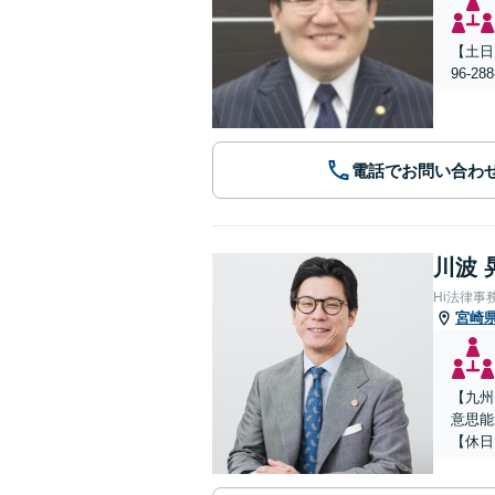
【土日
96-
電話でお問い合わ
川波 
Hi法律事
宮崎
【九州
意思能
【休日