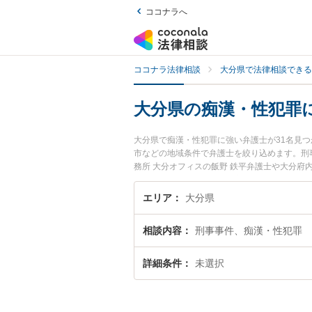
ココナラへ
ココナラ法律相談
大分県で法律相談できる
大分県の痴漢・性犯罪
大分県で痴漢・性犯罪に強い弁護士が31名見
市などの地域条件で弁護士を絞り込めます。刑
務所 大分オフィスの飯野 鉄平弁護士や大分府
います。『大分県で土日や夜間に発生した痴漢
回相談無料で痴漢・性犯罪を法律相談できる大
エリア
大分県
相談内容
刑事事件、痴漢・性犯罪
詳細条件
未選択