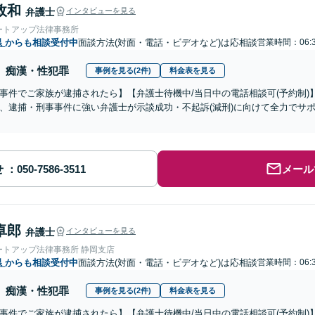
政和
弁護士
インタビューを見る
ートアップ法律事務所
県
からも相談受付中
面談方法(対面・電話・ビデオなど)は応相談
営業時間：06:3
痴漢・性犯罪
事例を見る(2件)
料金表を見る
事件でご家族が逮捕されたら】【弁護士待機中/当日中の電話相談可(予約制
、逮捕・刑事事件に強い弁護士が示談成功・不起訴(減刑)に向けて全力でサ
せ
メール
卓郎
弁護士
インタビューを見る
ートアップ法律事務所 静岡支店
県
からも相談受付中
面談方法(対面・電話・ビデオなど)は応相談
営業時間：06:3
痴漢・性犯罪
事例を見る(2件)
料金表を見る
事件でご家族が逮捕されたら】【弁護士待機中/当日中の電話相談可(予約制