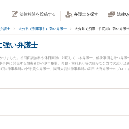
法律相談を投稿する
弁護士を探す
法律Q
弁護士
大分県で刑事事件に強い弁護士
大分県で痴漢・性犯罪に強い弁護
に強い弁護士
つかりました。初回面談無料や休日面談に対応している弁護士、解決事例を持つ弁護
事事件に関係する加害者側や少年犯罪、再犯・前科あり等の細かな分野での絞り込
内町法律事務所の小野 貴久弁護士、園田大吾法律事務所の園田 大吾弁護士のプロ
・性犯罪のトラブルを今すぐに弁護士に相談したい』『痴漢・性犯罪のトラブル解
分県内の弁護士に相談予約したい』などでお困りの相談者さんにおすすめです。