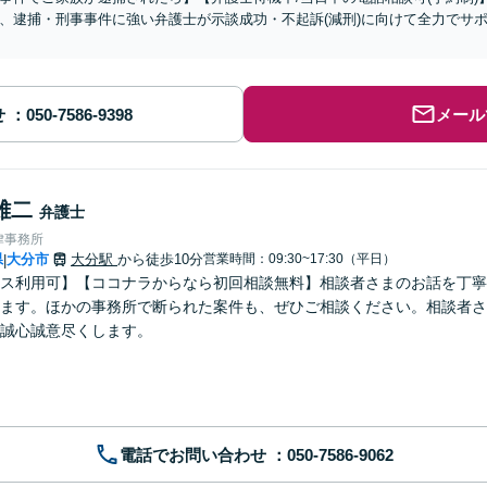
、逮捕・刑事事件に強い弁護士が示談成功・不起訴(減刑)に向けて全力でサ
せ
メール
雄二
弁護士
律事務所
県
大分市
大分駅
から徒歩10分
営業時間：09:30~17:30（平日）
|
ス利用可】【ココナラからなら初回相談無料】相談者さまのお話を丁寧
ます。ほかの事務所で断られた案件も、ぜひご相談ください。相談者さ
誠心誠意尽くします。
電話でお問い合わせ