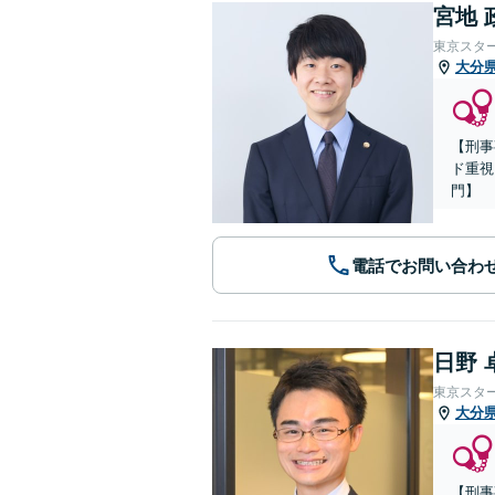
宮地 
東京スタ
大分
【刑事
ド重視
門】
電話でお問い合わ
日野 
東京スタ
大分
【刑事