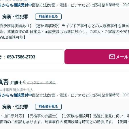
県
からも相談受付中
面談方法(対面・電話・ビデオなど)は応相談
営業時間：09:0
痴漢・性犯罪
料金表を見る
判決獲得実績あり】【恵比寿駅8分】ライブドア事件などの大規模事件も担
応。逮捕直後の即日接見・示談交渉も迅速に対応し、ご本人・ご家族の不安
WEB面談可能】
せ
メール
慎吾
弁護士
インタビューを見る
岡法律事務所弁護士法人
県
からも相談受付中
面談方法(対面・電話・ビデオなど)は応相談
営業時間：09:0
痴漢・性犯罪
料金表を見る
・山口県対応】【元検事の弁護士】【ご家族も相談可】迅速に接見に伺い、
捕前のご相談も承ります。刑事事件の初期段階は時間との勝負です。【夜間