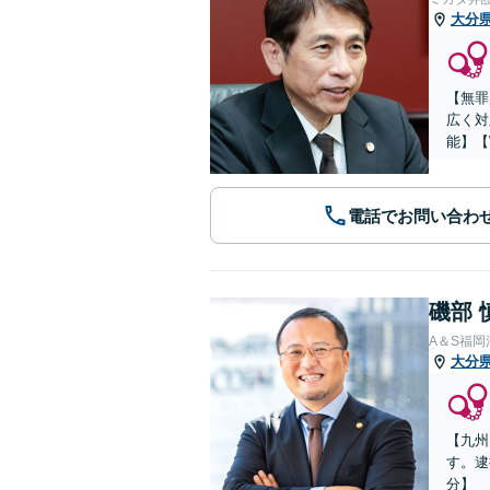
大分
【無罪
広く対
能】【
電話でお問い合わ
磯部 
A＆S福
大分
【九州
す。逮
分】