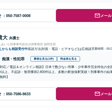
せ
メール
貴大
弁護士
人あいち刑事事件総合法律事務所 福岡支部
県
からも相談受付中
面談方法(対面・電話・ビデオなど)は応相談
営業時間：00:0
痴漢・性犯罪
事例を見る(1件)
料金表を見る
対応／電話＆オンライン相談】日本で数少ない刑事・少年事件完全特化の全
00件以上、不起訴・無罪獲得2,800件以上、多数の釈放保釈実績！刑事事件の
無料】
せ
メール