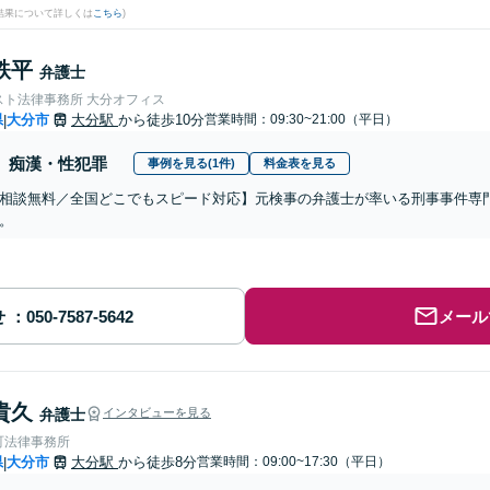
結果について詳しくは
こちら
)
鉄平
弁護士
スト法律事務所 大分オフィス
県
大分市
大分駅
から徒歩10分
営業時間：09:30~21:00（平日）
|
痴漢・性犯罪
事例を見る(1件)
料金表を見る
相談無料／全国どこでもスピード対応】元検事の弁護士が率いる刑事事件専
。
せ
メール
貴久
弁護士
インタビューを見る
町法律事務所
県
大分市
大分駅
から徒歩8分
営業時間：09:00~17:30（平日）
|