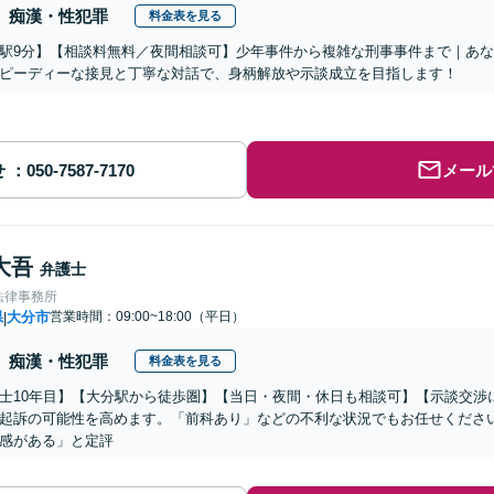
痴漢・性犯罪
料金表を見る
駅9分】【相談料無料／夜間相談可】少年事件から複雑な刑事事件まで｜あ
ピーディーな接見と丁寧な対話で、身柄解放や示談成立を目指します！
せ
メール
大吾
弁護士
法律事務所
県
大分市
営業時間：09:00~18:00（平日）
|
痴漢・性犯罪
料金表を見る
士10年目】【大分駅から徒歩圏】【当日・夜間・休日も相談可】【示談交渉
起訴の可能性を高めます。「前科あり」などの不利な状況でもお任せくださ
感がある」と定評