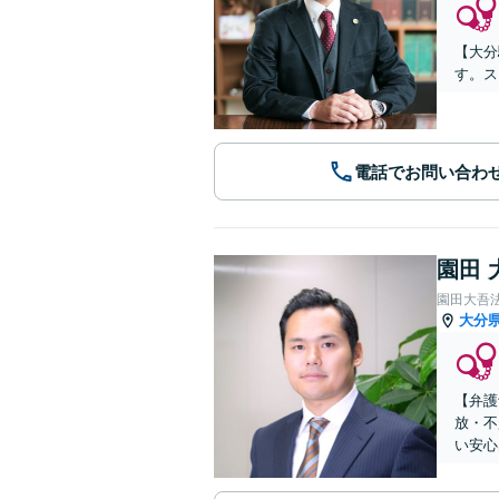
【大分
す。ス
電話でお問い合わ
園田 
園田大吾
大分
【弁護
放・不
い安心