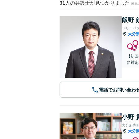
31
人の弁護士が見つかりました
(検索
飯野 
ベリーベ
大分
【初回
に対応
電話でお問い合わ
小野 
大分府内
大分