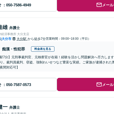
せ
メール
佳雄
弁護士
律経済事務所 大分支店
県
大分市
大分駅
から徒歩7分
営業時間：09:00~18:00（平日）
|
痴漢・性犯罪
料金表を見る
駅7分】元刑事裁判官、元検察官が在籍！経験を活かし問題解決へ尽力しま
り。裁判員裁判、窃盗、強制わいせつなど豊富な実績。ご家族が逮捕された
夜間対応可】
せ
メール
健一
弁護士
護士法人 東京事務所