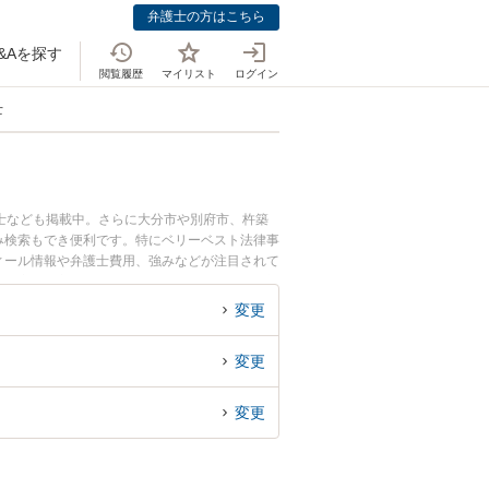
弁護士の方はこちら
&Aを探す
閲覧履歴
マイリスト
ログイン
士
士なども掲載中。さらに大分市や別府市、杵築
み検索もでき便利です。特にベリーベスト法律事
フィール情報や弁護士費用、強みなどが注目されて
決の実績豊富な近くの弁護士を検索したい』『初
変更
変更
変更