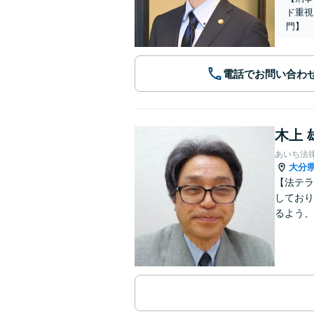
ド重視
門】
電話でお問い合わ
木上 
あいち法
大分
【法テラ
しており
るよう、