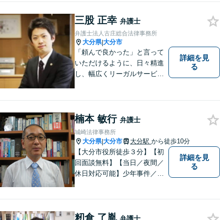
ください。
三股 正幸
弁護士
弁護士法人古庄総合法律事務所
大分県
大分市
|
「頼んで良かった」と言って
詳細を見
いただけるように、日々精進
る
し、幅広くリーガルサービス
をご提供していきます。
楠本 敏行
弁護士
城崎法律事務所
大分県
大分市
大分駅
から徒歩10分
|
【大分市役所徒歩３分】【初
詳細を見
回面談無料】【当日／夜間／
る
休日対応可能】少年事件／家
事事件／労働事件を中心に、
幅広い法律トラブルに対応し
ています。全ての人に法的サ
籾倉 了胤
ービスを受けられるべく、社
弁護士