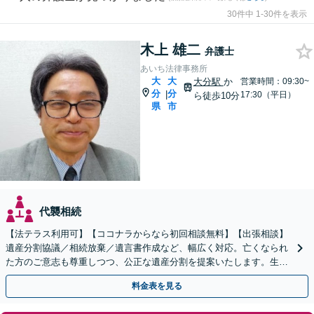
30件中 1-30件を表示
木上 雄二
弁護士
あいち法律事務所
大
大
大分駅
か
営業時間：09:30~
分
分
|
17:30（平日）
ら徒歩10分
県
市
代襲相続
【法テラス利用可】【ココナラからなら初回相談無料】【出張相談】
遺産分割協議／相続放棄／遺言書作成など、幅広く対応。亡くなられ
た方のご意志も尊重しつつ、公正な遺産分割を提案いたします。生前
対策もぜひ弁護士にお任せください【休日・夜間面談対応】
料金表を見る