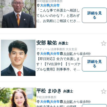
SHO後藤法律事務所
談無料】
大分県
大分市
|
「こんな事で弁護士へ相談し
詳細を見
てもいいのかな？」と思わず
る
に、お気軽にご相談くださ
い。
安部 駿佑
弁護士
アディーレ法律事務所 大分支店
大分県
大分市
大分駅
から徒歩4分
|
【即日対応】全力で弁護しま
詳細を見
す！【TV出演中】【リーズナ
る
ブルな費用】刑事事件、その
他各種悩みを誠心誠意サポー
ト！お気軽にご相談くださ
い！ 【夜間休日対応可】【大
平松 まゆき
分駅４分】
弁護士
平松法律事務所
大分県
大分市
大分駅
から徒歩8分
|
女性弁護士をお探しの皆様、