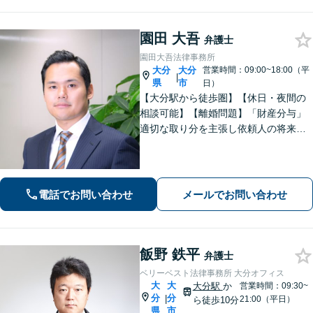
園田 大吾
弁護士
園田大吾法律事務所
大分
大分
営業時間：09:00~18:00（平
|
県
市
日）
【大分駅から徒歩圏】【休日・夜間の
相談可能】【離婚問題】「財産分与」
適切な取り分を主張し依頼人の将来を
守ります。慰謝料減額、生活費請求
も、交渉力と駆け引きで解決へ【借
金・債務整理】自己破産や任意整理な
どお任せください
電話でお問い合わせ
メールでお問い合わせ
飯野 鉄平
弁護士
ベリーベスト法律事務所 大分オフィス
大
大
大分駅
か
営業時間：09:30~
分
分
|
21:00（平日）
ら徒歩10分
県
市