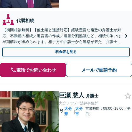
代襲相続
【初回相談無料】【他士業と連携対応】経験豊富な複数の弁護士が対
応。不動産の相続／遺言書の作成／遺産分割協議など、相続の争いは
早期解決が求められます。相手方の弁護士から連絡が来た、弁護士へ
の依頼を具体的に検討している方はご相談ください。
料金表を見る
電話でお問い合わせ
メールで面談予約
巨瀬 慧人
弁護士
大分フラワー法律事務所
大分
大分
営業時間：09:00~18:00（平
|
県
市
日）