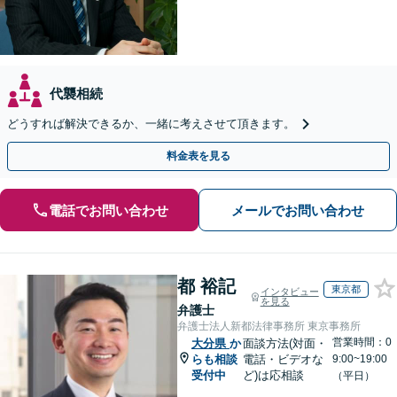
代襲相続
どうすれば解決できるか、一緒に考えさせて頂きます。
料金表を見る
電話でお問い合わせ
メールでお問い合わせ
都 裕記
東京都
インタビュー
を見る
弁護士
弁護士法人新都法律事務所 東京事務所
営業時間：0
大分県
か
面談方法(対面・
らも相談
電話・ビデオな
9:00~19:00
受付中
ど)は応相談
（平日）