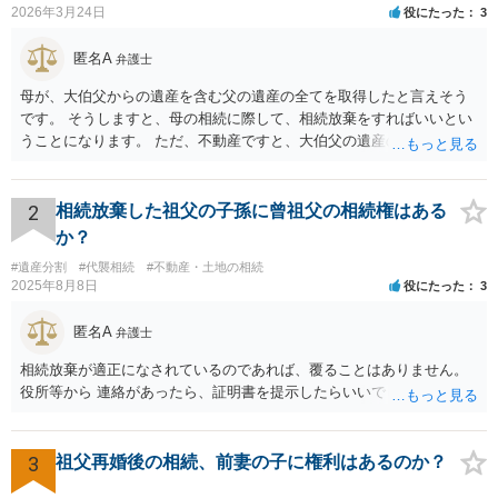
2026年3月24日
役にたった
3
匿名A
弁護士
母が、大伯父からの遺産を含む父の遺産の全てを取得したと言えそう
です。 そうしますと、母の相続に際して、相続放棄をすればいいとい
うことになります。 ただ、不動産ですと、大伯父の遺産の名義がまだ
母に移転してない状況ですので、 面倒なことはあるかもしれません。
2
相続放棄した祖父の子孫に曾祖父の相続権はある
か？
#遺産分割
#代襲相続
#不動産・土地の相続
2025年8月8日
役にたった
3
匿名A
弁護士
相続放棄が適正になされているのであれば、覆ることはありません。
役所等から 連絡があったら、証明書を提示したらいいでしょう。
3
祖父再婚後の相続、前妻の子に権利はあるのか？