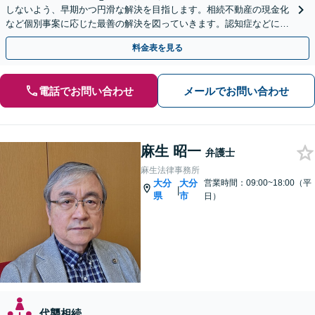
しないよう、早期かつ円滑な解決を目指します。相続不動産の現金化
など個別事案に応じた最善の解決を図っていきます。認知症などによ
る遺言書の効力も争います。【オンライン面談OK】
料金表を見る
電話でお問い合わせ
メールでお問い合わせ
麻生 昭一
弁護士
麻生法律事務所
大分
大分
営業時間：09:00~18:00（平
|
県
市
日）
代襲相続