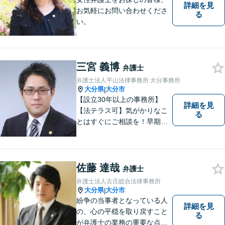
詳細を見
お気軽にお問い合わせくださ
る
い。
三宮 義博
弁護士
弁護士法人平山法律事務所 大分事務所
大分県
大分市
|
【設立30年以上の事務所】
詳細を見
【法テラス可】気がかりなこ
る
とはすぐにご相談を！早期対
応で解決の選択肢が広がりま
す。労働問題・相続事件・離
婚事件・交通事件・債務整理
など幅広い問題に柔軟に対応
佐藤 達哉
弁護士
いたします。【駐車場あり】
弁護士法人古庄総合法律事務所
大分県
大分市
|
紛争の当事者となっている人
詳細を見
の、心の平穏を取り戻すこと
る
が弁護士の業務の重要な点と