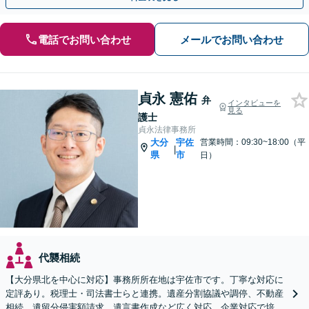
電話でお問い合わせ
メールでお問い合わせ
貞永 憲佑
弁
インタビューを
見る
護士
貞永法律事務所
大分
宇佐
営業時間：09:30~18:00（平
|
県
市
日）
代襲相続
【大分県北を中心に対応】事務所所在地は宇佐市です。丁寧な対応に
定評あり。税理士・司法書士らと連携。遺産分割協議や調停、不動産
相続、遺留分侵害額請求、遺言書作成など広く対応。企業対応で培っ