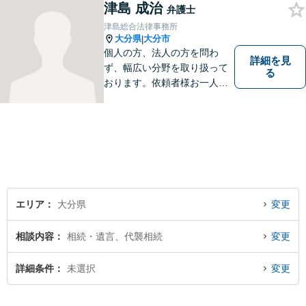
津島 成治
弁護士
津島総合法律事務所
大分県
大分市
|
個人の方、法人の方を問わ
詳細を見
ず、幅広い分野を取り扱って
る
おります。依頼者様お一人お
一人に真摯に向き合い、皆様
の人生が明るくなるお手伝を
させていただきます。法律問
題でお困りの方はぜひご相談
ください。
エリア
大分県
変更
相談内容
相続・遺言、代襲相続
変更
詳細条件
未選択
変更