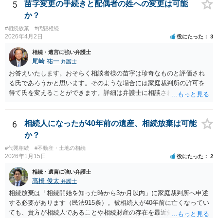
会申請者の本人確認資料のほか、被相続人の相続関係の戸籍謄本類や
5
苗字変更の手続きと配偶者の姓への変更は可能
債権の存在を示す証拠資料などが必要になります。裁判所ウェブサイ
か？
トで案内されていることが多いので、管轄裁判所のホームページを確
#相続放棄
#代襲相続
認してみてください。
2026年4月2日
役にたった
3
相続・遺言に強い弁護士
尾崎 祐一
弁護士
お答えいたします。おそらく相談者様の苗字は珍奇なものと評価され
る氏であろうかと思います。そのような場合には家庭裁判所の許可を
得て氏を変えることができます。詳細は弁護士に相談されるのが宜し
いかと思います。
6
相続人になったが40年前の遺産、相続放棄は可能
か？
#代襲相続
#不動産・土地の相続
2026年1月15日
役にたった
2
相続・遺言に強い弁護士
髙橋 俊太
弁護士
相続放棄は「相続開始を知った時から3か月以内」に家庭裁判所へ申述
する必要があります（民法915条）。被相続人が40年前に亡くなってい
ても、貴方が相続人であることや相続財産の存在を最近知ったのであ