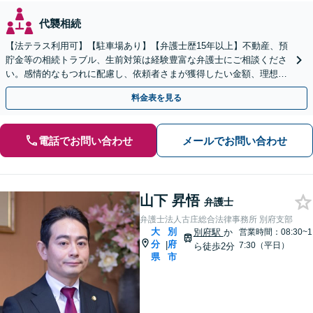
代襲相続
【法テラス利用可】【駐車場あり】【弁護士歴15年以上】不動産、預
貯金等の相続トラブル、生前対策は経験豊富な弁護士にご相談くださ
い。感情的なもつれに配慮し、依頼者さまが獲得したい金額、理想の
条件で解決ができるよう、丁寧に対応します【完全個室】
料金表を見る
電話でお問い合わせ
メールでお問い合わせ
山下 昇悟
弁護士
弁護士法人古庄総合法律事務所 別府支部
大
別
別府駅
か
営業時間：08:30~1
分
府
|
7:30（平日）
ら徒歩2分
県
市