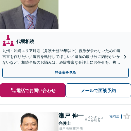
代襲相続
九州・沖縄エリア対応【弁護士歴25年以上】親族が争わないための遺
言書を作りたい／遺言を執行してほしい／遺産の取り分に納得がいか
ないなど、相続全般のお悩みは、経験豊富な弁護士にお任せを。複雑
な問題も粘り強く対応し、解決に導きます。
料金表を見る
電話でお問い合わせ
メールで面談予約
瀬戸 伸一
福岡県
インタビュ
ーを見る
弁護士
瀬戸法律事務所