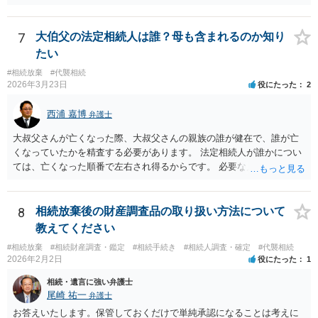
れば、その時点が起算点になりますので、相続放棄できる可能性があ
ります。最寄りの弁護士などにまずは相談した方がよいでしょう。
7
大伯父の法定相続人は誰？母も含まれるのか知り
たい
#相続放棄
#代襲相続
2026年3月23日
役にたった
2
西浦 嘉博
弁護士
大叔父さんが亡くなった際、大叔父さんの親族の誰が健在で、誰が亡
くなっていたかを精査する必要があります。 法定相続人が誰かについ
ては、亡くなった順番で左右され得るからです。 必要な戸籍謄本を揃
え、最寄りの法律事務所で相談されることをお勧めします。
8
相続放棄後の財産調査品の取り扱い方法について
教えてください
#相続放棄
#相続財産調査・鑑定
#相続手続き
#相続人調査・確定
#代襲相続
2026年2月2日
役にたった
1
相続・遺言に強い弁護士
尾崎 祐一
弁護士
お答えいたします。保管しておくだけで単純承認になることは考えに