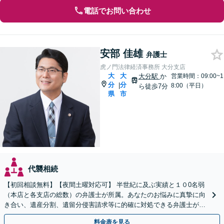
電話でお問い合わせ
安部 佳雄
弁護士
虎ノ門法律経済事務所 大分支店
大
大
大分駅
か
営業時間：09:00~1
分
分
|
8:00（平日）
ら徒歩7分
県
市
代襲相続
【初回相談無料】【夜間土曜対応可】 半世紀に及ぶ実績と１０0名弱
（本店と各支店の総数）の弁護士が所属。あなたのお悩みに真摯に向
き合い、遺産分割、遺留分侵害請求等に的確に対処できる弁護士が迅
速な解決を目指します。
料金表を見る