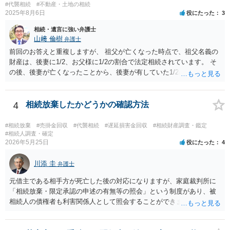
#代襲相続
#不動産・土地の相続
2025年8月6日
役にたった
3
相続・遺言に強い弁護士
山﨑 倫樹
弁護士
前回のお答えと重複しますが、 祖父が亡くなった時点で、祖父名義の
財産は、後妻に1/2、お父様に1/2の割合で法定相続されています。 そ
の後、後妻が亡くなったことから、後妻が有していた1/2の権利は、後
妻の兄弟姉妹側に相続され、 お父様が亡くなったことから、お父様が
有していた1/2の権利は、その子であるご相談者側に相続されていま
す。 ですので、後妻側の兄弟姉妹（亡くなっている場合はその子）
4
相続放棄したかどうかの確認方法
と、お父様の子であるご相談者とで遺産分割協議をしなければ、 祖父
の財産を名義移転することはできません。 もちろん、祖父の遺言書が
#相続放棄
#売掛金回収
#代襲相続
#遅延損害金回収
#相続財産調査・鑑定
あれば話は別です。 さらに詳しいことは、相続財産に関する資料や戸
#相続人調査・確定
2026年5月25日
役にたった
4
籍類をもって、お近くの弁護士に相談されることをお勧めします。
川添 圭
弁護士
元借主である相手方が死亡した後の対応になりますが、家庭裁判所に
「相続放棄・限定承認の申述の有無等の照会」という制度があり、被
相続人の債権者も利害関係人として照会することができます。照会を
行うべき家庭裁判所は、相続放棄の申述の管轄裁判所と同じ（原則と
して被相続人の最後の住所地を管轄する家庭裁判所）となります。照