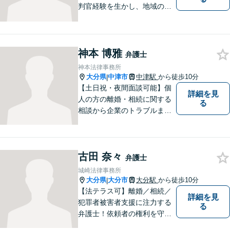
判官経験を生かし、地域の皆
様が抱える様々なお悩みを解
決します。
神本 博雅
弁護士
神本法律事務所
大分県
中津市
中津駅
から徒歩10分
|
【土日祝・夜間面談可能】個
詳細を見
人の方の離婚・相続に関する
る
相談から企業のトラブルまで
幅広くご相談頂いておりま
す。まずはお気軽にお問合せ
ください。
古田 奈々
弁護士
城崎法律事務所
大分県
大分市
大分駅
から徒歩10分
|
【法テラス可】離婚／相続／
詳細を見
犯罪者被害者支援に注力する
る
弁護士！依頼者の権利を守
り、明るいへと導けるよう全