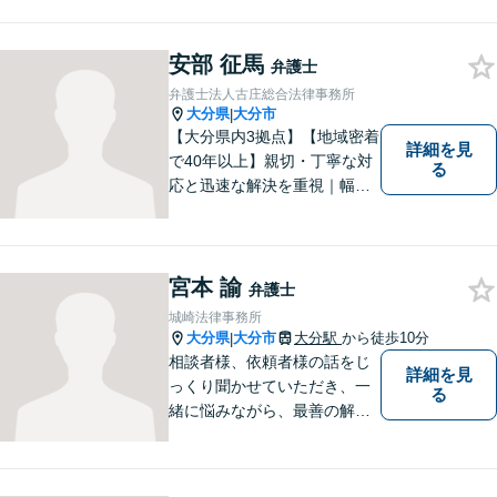
力バックアップいたします。
【駐車場あり】
安部 征馬
弁護士
弁護士法人古庄総合法律事務所
大分県
大分市
|
【大分県内3拠点】【地域密着
詳細を見
で40年以上】親切・丁寧な対
る
応と迅速な解決を重視｜幅広
い法律問題に対応し、ご相談
者さまの不安に寄り添いなが
ら最善の解決を目指します
【別府・杵築にも拠点】
宮本 諭
弁護士
城崎法律事務所
大分県
大分市
大分駅
から徒歩10分
|
相談者様、依頼者様の話をじ
詳細を見
っくり聞かせていただき、一
る
緒に悩みながら、最善の解決
策をご提案させていただきま
す。まずは、お話を聞かせて
ください。