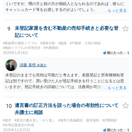
くいですが、甥の方と姪の方が相続人となられるのであれば，彼らに
キャッシュカード等をお渡しするのがよいでしょう。
9
未登記家屋を含む不動産の売却手続きと必要な登
記について
#家族間の相続トラブル
#遺産分割
#協議
#不動産・土地の相続
#相続トラブルの代理交渉
#代襲相続
2026年1月14日
役にたった
1
須藤 真悟
弁護士
未登記のままでも売却は可能だと考えます。表題登記と所有権移転登
記は別ですので、買い受けた人が登記手続きを行うことになるとは思
いますが、登記手続きの詳細については、法務局か司法書士に確認す
る必要があると考えます。
10
遺言書の訂正方法を誤った場合の有効性について
弁護士に相談
#遺言
#遺言の書き直し・やり直し
#遺言の真偽鑑定・遺言無効
#代襲相続
#自筆証書遺言の作成
2025年11月15日
役にたった
1