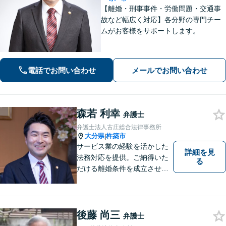
【離婚・刑事事件・労働問題・交通事
故など幅広く対応】各分野の専門チー
ムがお客様をサポートします。
電話でお問い合わせ
メールでお問い合わせ
森若 利幸
弁護士
弁護士法人古庄総合法律事務所
大分県
杵築市
|
サービス業の経験を活かした
詳細を見
法務対応を提供。ご納得いた
る
だける離婚条件を成立させる
ためにサポートします。依頼
者のお話をよく聞き、共感
し、今後の方針を決めていき
ます。【大分県に3拠点ある地
後藤 尚三
弁護士
域密着型の事務所】【初回相