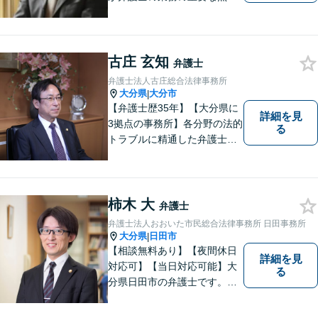
考えています。
古庄 玄知
弁護士
弁護士法人古庄総合法律事務所
大分県
大分市
|
【弁護士歴35年】【大分県に
詳細を見
3拠点の事務所】各分野の法的
る
トラブルに精通した弁護士で
す。依頼者の心情にとことん
寄り添い、迅速な対応を目指
します。お気軽に相談しやす
いアットホームな雰囲気の事
柿木 大
弁護士
務所です。
弁護士法人おおいた市民総合法律事務所 日田事務所
大分県
日田市
|
【相談無料あり】【夜間休日
詳細を見
対応可】【当日対応可能】大
る
分県日田市の弁護士です。離
婚・不動産・建築問題に注力
しています。是非一度ご相談