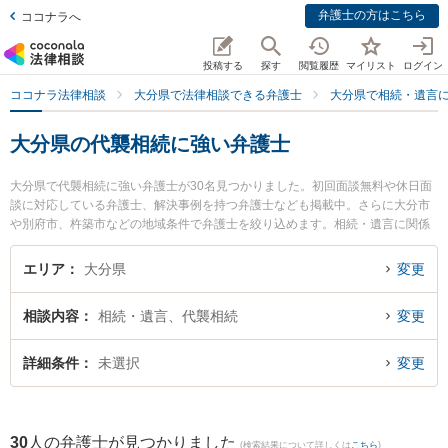
弁護士の方はこちら
ココナラへ
投稿する
探す
閲覧履歴
マイリスト
ログイン
ココナラ法律相談
大分県で法律相談できる弁護士
大分県で相続・遺言
大分県の代襲相続に強い弁護士
大分県で代襲相続に強い弁護士が30名見つかりました。初回面談無料や休日面
談に対応している弁護士、解決事例を持つ弁護士なども掲載中。さらに大分市
や別府市、杵築市などの地域条件で弁護士を絞り込めます。相続・遺言に関係
する家族間の相続トラブルや認知症の相続、遺産分割等の細かな分野での絞り
込み検索もでき便利です。特にあいち法律事務所の木上 雄二弁護士や虎ノ門法
エリア
大分県
変更
律経済事務所 大分支店の安部 佳雄弁護士、貞永法律事務所の貞永 憲佑弁護士
のプロフィール情報や弁護士費用、強みなどが注目されています。『大分県で
相談内容
相続・遺言、代襲相続
変更
土日や夜間に発生した代襲相続のトラブルを今すぐに弁護士に相談したい』
『代襲相続のトラブル解決の実績豊富な近くの弁護士を検索したい』『初回相
談無料で代襲相続を法律相談できる大分県内の弁護士に相談予約したい』など
詳細条件
未選択
変更
でお困りの相談者さんにおすすめです。
30
人の弁護士が見つかりました
(検索結果について詳しくは
こちら
)