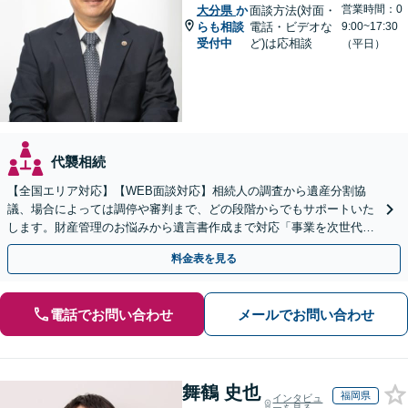
営業時間：0
大分県
か
面談方法(対面・
らも相談
電話・ビデオな
9:00~17:30
受付中
ど)は応相談
（平日）
代襲相続
【全国エリア対応】【WEB面談対応】相続人の調査から遺産分割協
議、場合によっては調停や審判まで、どの段階からでもサポートいた
します。財産管理のお悩みから遺言書作成まで対応「事業を次世代に
引き継ぐ安心の事業承継をサポート」【完全個室相談】
料金表を見る
電話でお問い合わせ
メールでお問い合わせ
舞鶴 史也
福岡県
インタビュ