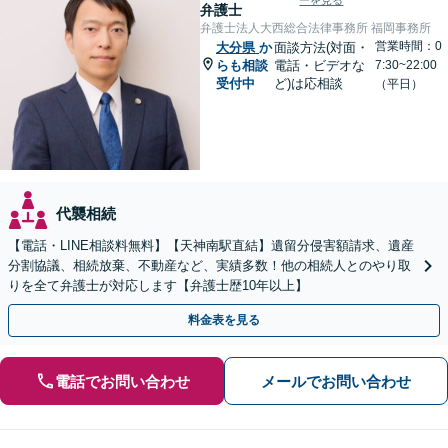
ーを見る
弁護士
弁護士法人大西総合法律事務所 福岡事務所
営業時間：0
大分県
か
面談方法(対面・
らも相談
電話・ビデオな
7:30~22:00
受付中
ど)は応相談
（平日）
代襲相続
【電話・LINE相談料無料】【天神南駅直結】遺留分侵害額請求、遺産
分割協議、相続放棄、不動産など、実績多数！他の相続人とのやり取
りを全て弁護士が対応します【弁護士歴10年以上】
料金表を見る
電話でお問い合わせ
メールでお問い合わせ