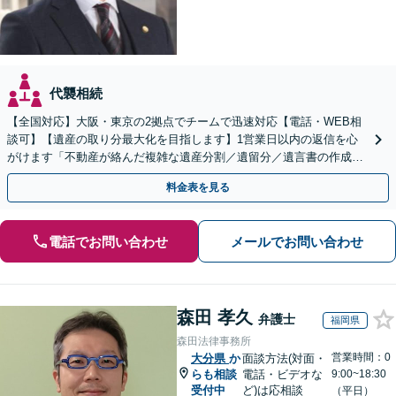
代襲相続
【全国対応】大阪・東京の2拠点でチームで迅速対応【電話・WEB相
談可】【遺産の取り分最大化を目指します】1営業日以内の返信を心
がけます「不動産が絡んだ複雑な遺産分割／遺留分／遺言書の作成・
執行／事業承継など、お任せください」【休日相談あり】
料金表を見る
電話でお問い合わせ
メールでお問い合わせ
森田 孝久
弁護士
福岡県
森田法律事務所
営業時間：0
大分県
か
面談方法(対面・
らも相談
電話・ビデオな
9:00~18:30
受付中
ど)は応相談
（平日）