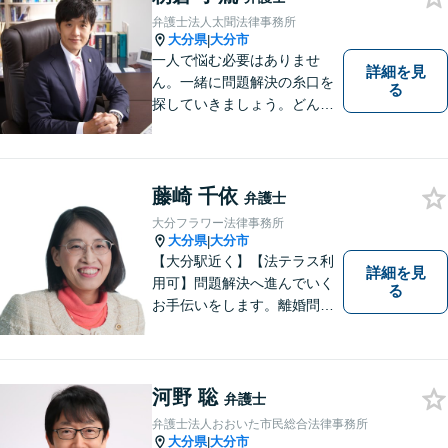
会正義の実現のために最善を
弁護士法人太聞法律事務所
尽くします。
大分県
大分市
|
一人で悩む必要はありませ
詳細を見
ん。一緒に問題解決の糸口を
る
探していきましょう。どんな
些細なことでも、まずはお気
軽にご相談ください。契約管
理、労務管理等の企業法務と
遺産分割、介護などの高齢社
藤崎 千依
弁護士
会問題に注力しております。
大分フラワー法律事務所
大分県
大分市
|
【大分駅近く】【法テラス利
詳細を見
用可】問題解決へ進んでいく
る
お手伝いをします。離婚問題
／借金問題／交通事故／刑事
事件／企業法務など、幅広い
法律トラブルに対応。【当日
相談可】分かりやすい言葉
河野 聡
弁護士
で、明確に判断をお示しし、
弁護士法人おおいた市民総合法律事務所
問題解決をサポートいたしま
大分県
大分市
|