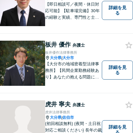
す。
【即日相談可／夜間・休日対
詳細を見
応可能】【駐車場完備】30年
る
の経験と実績、専門性と士業
連携を最大限に発揮して、常
に市民と共に、常に市民と友
にという気持ちで、お客様の
ニーズに応えます。常に市民
板井 優作
弁護士
に身近で親しみやすい弁護士
板井優作法律事務所
であり続けます。
大分県
大分市
|
【大分市の地域密着型法律事
詳細を見
務所】【民間企業勤務経験あ
る
り】あなたの抱える問題に、
最後まで真摯に向き合いま
す。共に納得のいく解決を目
指しましょう。個人・法人と
もに対応可！お気軽にご相談
虎井 寧夫
弁護士
ください。【英語対応◎】
虎井法律事務所
大分県
佐伯市
|
{初回相談無料} {夜間・土日祝
詳細を見
対応ご相談ください} 長年の裁
る