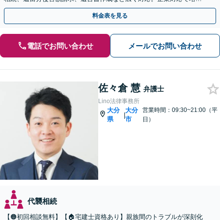
た根回し・交渉力で円滑な解決を全力でサポートいたします
料金表を見る
電話でお問い合わせ
メールでお問い合わせ
佐々倉 慧
弁護士
Lino法律事務所
大分
大分
営業時間：09:30~21:00（平
|
県
市
日）
代襲相続
【🟠初回相談無料】【🏠宅建士資格あり】親族間のトラブルが深刻化