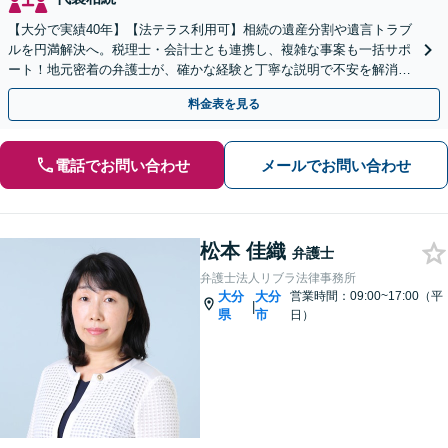
【大分で実績40年】【法テラス利用可】相続の遺産分割や遺言トラブ
ルを円満解決へ。税理士・会計士とも連携し、複雑な事案も一括サポ
ート！地元密着の弁護士が、確かな経験と丁寧な説明で不安を解消し
ます。まずはお気軽にご相談ください。【休日面談可】
料金表を見る
電話でお問い合わせ
メールでお問い合わせ
松本 佳織
弁護士
弁護士法人リブラ法律事務所
大分
大分
営業時間：09:00~17:00（平
|
県
市
日）