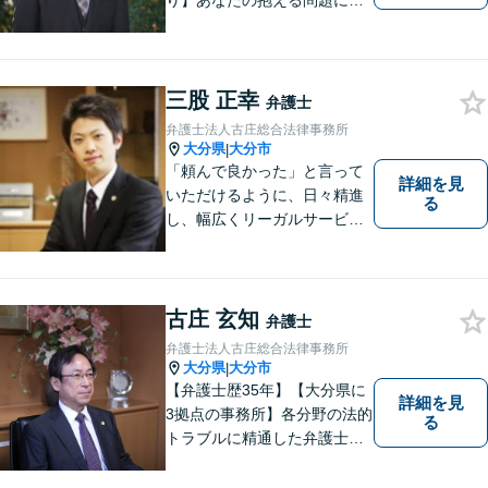
り】あなたの抱える問題に、
最後まで真摯に向き合いま
す。共に納得のいく解決を目
指しましょう。個人・法人と
もに対応可！お気軽にご相談
三股 正幸
弁護士
ください。【英語対応◎】
弁護士法人古庄総合法律事務所
大分県
大分市
|
「頼んで良かった」と言って
詳細を見
いただけるように、日々精進
る
し、幅広くリーガルサービス
をご提供していきます。
古庄 玄知
弁護士
弁護士法人古庄総合法律事務所
大分県
大分市
|
【弁護士歴35年】【大分県に
詳細を見
3拠点の事務所】各分野の法的
る
トラブルに精通した弁護士で
す。依頼者の心情にとことん
寄り添い、迅速な対応を目指