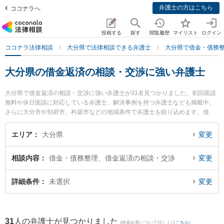
弁護士の方はこちら
ココナラへ
投稿する
探す
閲覧履歴
マイリスト
ログイン
ココナラ法律相談
大分県で法律相談できる弁護士
大分県で借金・債務
大分県の借金返済の相談・交渉に強い弁護士
大分県で借金返済の相談・交渉に強い弁護士が31名見つかりました。初回面談
無料や休日面談に対応している弁護士、解決事例を持つ弁護士なども掲載中。
さらに大分市や別府市、杵築市などの地域条件で弁護士を絞り込めます。借
金・債務整理に関係する消費者金融の債務整理やクレジット会社の債務整理、
リボ払いの債務整理等の細かな分野での絞り込み検索もでき便利です。特に大
エリア
大分県
変更
分フラワー法律事務所の巨瀬 慧人弁護士やあいち法律事務所の木上 雄二弁護
士、弁護士法人古庄総合法律事務所 別府支部の山下 昇悟弁護士のプロフィール
相談内容
借金・債務整理、借金返済の相談・交渉
変更
情報や弁護士費用、強みなどが注目されています。『大分県で土日や夜間に発
生した借金返済の相談・交渉のトラブルを今すぐに弁護士に相談したい』『借
金返済の相談・交渉のトラブル解決の実績豊富な近くの弁護士を検索したい』
詳細条件
未選択
変更
『初回相談無料で借金返済の相談・交渉を法律相談できる大分県内の弁護士に
相談予約したい』などでお困りの相談者さんにおすすめです。
31
人の弁護士が見つかりました
(検索結果について詳しくは
こちら
)