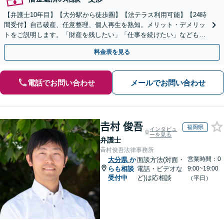
【弁護士10年目】【大分駅から徒歩圏】【法テラス利用可能】【24時
間受付】自己破産、任意整理、個人再生を熟知。メリット・デメリッ
トをご説明します。「財産を残したい」「仕事を続けたい」などもご
相談ください。新たな人生を歩めるように徹底サポート
料金表を見る
電話でお問い合わせ
メールでお問い合わせ
𠮷村 俊吾
福岡県
インタビュ
ーを見る
弁護士
𠮷村俊吾法律事務所
営業時間：0
大分県
か
面談方法(対面・
らも相談
電話・ビデオな
9:00~19:00
受付中
ど)は応相談
（平日）