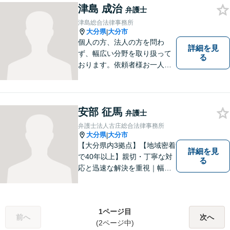
津島 成治
弁護士
津島総合法律事務所
大分県
大分市
|
個人の方、法人の方を問わ
詳細を見
ず、幅広い分野を取り扱って
る
おります。依頼者様お一人お
一人に真摯に向き合い、皆様
の人生が明るくなるお手伝を
させていただきます。法律問
題でお困りの方はぜひご相談
安部 征馬
弁護士
ください。
弁護士法人古庄総合法律事務所
大分県
大分市
|
【大分県内3拠点】【地域密着
詳細を見
で40年以上】親切・丁寧な対
る
応と迅速な解決を重視｜幅広
い法律問題に対応し、ご相談
者さまの不安に寄り添いなが
ら最善の解決を目指します
1ページ目
【別府・杵築にも拠点】
前へ
次へ
(2ページ中)