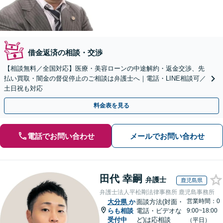
借金返済の相談・交渉
【相談無料／全国対応】医療・美容ローンの中途解約・返金交渉、先
払い買取・闇金の督促停止のご相談は弁護士へ｜電話・LINE相談可／
土日祝も対応
料金表を見る
電話でお問い合わせ
メールでお問い合わせ
田代 幸嗣
弁護士
鹿児島県
弁護士法人平松剛法律事務所 鹿児島事務所
営業時間：0
大分県
か
面談方法(対面・
らも相談
電話・ビデオな
9:00~18:00
受付中
ど)は応相談
（平日）