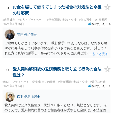
りたお金は返さなければいけませんし、勝手につけた利息は返済不要
です。 以上、ご参考まで。
5
お金を騙して借りてしまった場合の対処法と今後
の対応策
#自己破産
#個人・プライベート
#借金返済の相談・交渉
#個人再生
#任意整理
2026年7月15日
役にたった
4
若井 亮
弁護士
ご連絡ありがとうございます。 執行猶予中であるならば、なおさら速
やかに弁済をして刑事事件化を防ぐべきであると言えます。 貸してく
れた方に真摯に謝罪し、弁済についてきちんと説明と対応を行ってい
くことに尽きるかと思います。
6
愛人契約解消後の返済義務と取り立て行為の合法
性は？
#個人・プライベート
#詐欺被害での債務
#借金返済の相談・交渉
#督促の停止
2026年7月14日
役にたった
1
森本 偲音
弁護士
愛人契約は公序良俗違反（民法９０条）となり、無効となります。 そ
のうえで、愛人契約に基づきご相談者様が受領した金銭は、不法原因