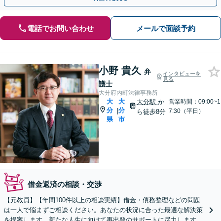
電話でお問い合わせ
メールで面談予約
小野 貴久
弁
インタビューを
見る
護士
大分府内町法律事務所
大
大
大分駅
か
営業時間：09:00~1
分
分
|
7:30（平日）
ら徒歩8分
県
市
借金返済の相談・交渉
【元教員】【年間100件以上の相談実績】借金・債務整理などの問題
は一人で悩まずご相談ください。あなたの状況に合った最適な解決策
を提案します。新たな人生に向けて再出発のサポートに尽力します。