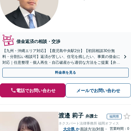
借金返済の相談・交渉
【九州・沖縄エリア対応】【鹿児島中央駅2分】【初回相談30分無
料・分割払い相談可】返済が苦しい、住宅を残したい、事業の借金に
対応｜任意整理・個人再生・自己破産から適切な方法をご提案【弁護
士歴10年以上】
料金表を見る
電話でお問い合わせ
メールでお問い合わせ
渡邉 莉子
弁護士
福岡県
ネクスパート法律事務所 福岡オフィス
営業時間：0
大分県
か
面談方法(対面・