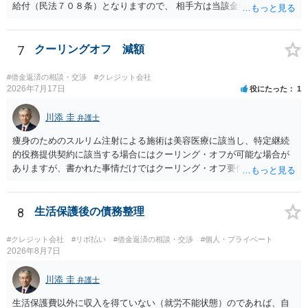
給付（民法７０８条）となりますので、 相手方は当該金銭の返還請求
をすることはできません。 以上、ご参考までに。
7
クーリングオフ 減額
#借金返済の相談・交渉
#クレジット会社
2026年7月17日
役にたった
1
川添 圭
弁護士
痩身のためのスルリム注射による施術は美容医療に該当し、特定継続
的役務提供契約に該当する場合にはクーリング・オフが可能な場合が
ありますが、書かれた事情だけではクーリング・オフ要件を満たして
いるかどうか（そもそも特定継続的役務提供契約に該当するかどう
か）が不明です。仮に特定継続的役務提供契約に該当する場合には、
クーリング・オフができない場合でも中途解約は可能ですが、この点
8
生活保護後の債務整理
も含めて、最寄りの消費生活センターで詳しい資料をもとに相談して
いただいた方がよいでしょう。
#クレジット会社
#リボ払い
#借金返済の相談・交渉
#個人・プライベート
2026年8月7日
川添 圭
弁護士
生活保護費以外に収入を得ていない（就労不能状態）のであれば、自