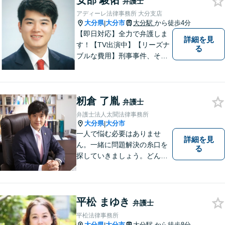
安部 駿佑
弁護士
で、明確に判断をお示しし、
アディーレ法律事務所 大分支店
問題解決をサポートいたしま
大分県
大分市
大分駅
から徒歩4分
|
す。
【即日対応】全力で弁護しま
詳細を見
す！【TV出演中】【リーズナ
る
ブルな費用】刑事事件、その
他各種悩みを誠心誠意サポー
ト！お気軽にご相談くださ
い！ 【夜間休日対応可】【大
籾倉 了胤
分駅４分】
弁護士
弁護士法人太聞法律事務所
大分県
大分市
|
一人で悩む必要はありませ
詳細を見
ん。一緒に問題解決の糸口を
る
探していきましょう。どんな
些細なことでも、まずはお気
軽にご相談ください。契約管
理、労務管理等の企業法務と
遺産分割、介護などの高齢社
平松 まゆき
弁護士
会問題に注力しております。
平松法律事務所
大分県
大分市
大分駅
から徒歩8分