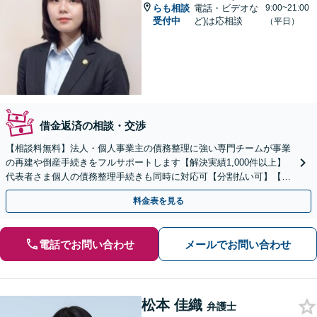
らも相談
電話・ビデオな
9:00~21:00
受付中
ど)は応相談
（平日）
借金返済の相談・交渉
【相談料無料】法人・個人事業主の債務整理に強い専門チームが事業
の再建や倒産手続きをフルサポートします【解決実績1,000件以上】
代表者さま個人の債務整理手続きも同時に対応可【分割払い可】【後
払い応相談】【夜間・休日相談可】
料金表を見る
電話でお問い合わせ
メールでお問い合わせ
松本 佳織
弁護士