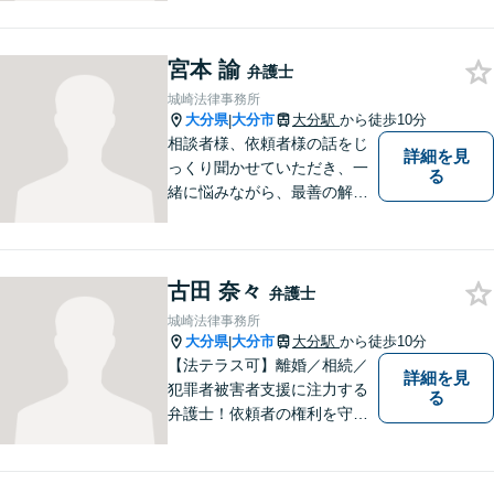
決します。
宮本 諭
弁護士
城崎法律事務所
大分県
大分市
大分駅
から徒歩10分
|
相談者様、依頼者様の話をじ
詳細を見
っくり聞かせていただき、一
る
緒に悩みながら、最善の解決
策をご提案させていただきま
す。まずは、お話を聞かせて
ください。
古田 奈々
弁護士
城崎法律事務所
大分県
大分市
大分駅
から徒歩10分
|
【法テラス可】離婚／相続／
詳細を見
犯罪者被害者支援に注力する
る
弁護士！依頼者の権利を守
り、明るいへと導けるよう全
力バックアップいたします。
【駐車場あり】