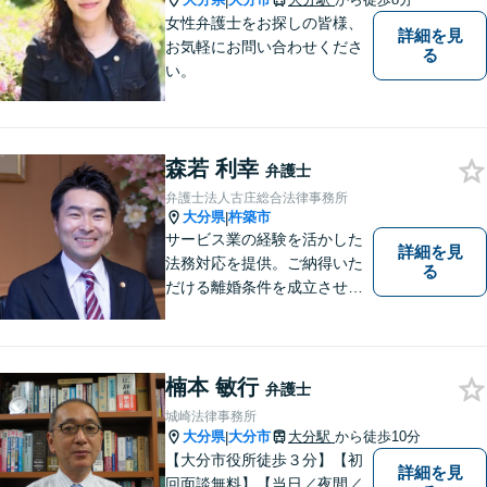
|
女性弁護士をお探しの皆様、
詳細を見
お気軽にお問い合わせくださ
る
い。
森若 利幸
弁護士
弁護士法人古庄総合法律事務所
大分県
杵築市
|
サービス業の経験を活かした
詳細を見
法務対応を提供。ご納得いた
る
だける離婚条件を成立させる
ためにサポートします。依頼
者のお話をよく聞き、共感
し、今後の方針を決めていき
ます。【大分県に3拠点ある地
楠本 敏行
弁護士
域密着型の事務所】【初回相
城崎法律事務所
談無料】
大分県
大分市
大分駅
から徒歩10分
|
【大分市役所徒歩３分】【初
詳細を見
回面談無料】【当日／夜間／