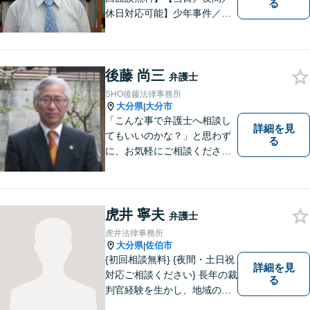
る
休日対応可能】少年事件／家
事事件／労働事件を中心に、
幅広い法律トラブルに対応し
ています。全ての人に法的サ
後藤 尚三
ービスを受けられるべく、社
弁護士
会正義の実現のために最善を
SHO後藤法律事務所
尽くします。
大分県
大分市
|
「こんな事で弁護士へ相談し
詳細を見
てもいいのかな？」と思わず
る
に、お気軽にご相談くださ
い。
虎井 寧夫
弁護士
虎井法律事務所
大分県
佐伯市
|
{初回相談無料} {夜間・土日祝
詳細を見
対応ご相談ください} 長年の裁
る
判官経験を生かし、地域の皆
様が抱える様々なお悩みを解