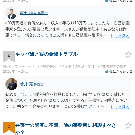
2026年7月30日
役にたった
2
吉田 雄大
弁護士
400万円近く負債があり、収入が手取り16万円ほどでしたら、自己破産
手続を選ぶのが最善と思います。夫さんが債務整理中であるならば尚
更ですし、場合によってはご夫婦とも自己破産を選択する方法もある
と思います。
2
キャバ嬢と客の金銭トラブル
#個人・プライベート
#時効の援用
#借金返済の相談・交渉
#詐欺被害での債務
2026年7月24日
役にたった
2
若井 亮
弁護士
初めまして。 ご相談内容を拝見しました。 あげたのではなく貸した、
金額についても30万円ではなく50万円であると主張する相手方におい
て、証明をする必要があります。 請求を受けたとしても、もらったも
のであることを伝え、貸したというのであれば証拠を出すよう申し入
れることになるでしょう。 請求があるまでは、こちらからアクション
を起こす必要はないかと思います。
3
弁護士の態度に不満、他の事務所に相談すべき
か？