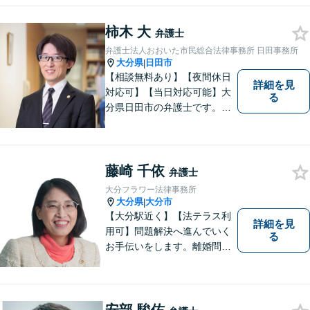
します。お気軽に相談しやす
いアットホームな雰囲気の事
柿木 大
弁護士
務所です。
弁護士法人おおいた市民総合法律事務所 日田事務所
大分県
日田市
|
【相談無料あり】【夜間休日
詳細を見
対応可】【当日対応可能】大
る
分県日田市の弁護士です。離
婚・不動産・建築問題に注力
しています。是非一度ご相談
ください。
藤崎 千依
弁護士
大分フラワー法律事務所
大分県
大分市
|
【大分駅近く】【法テラス利
詳細を見
用可】問題解決へ進んでいく
る
お手伝いをします。離婚問題
／借金問題／交通事故／刑事
事件／企業法務など、幅広い
法律トラブルに対応。【当日
相談可】分かりやすい言葉