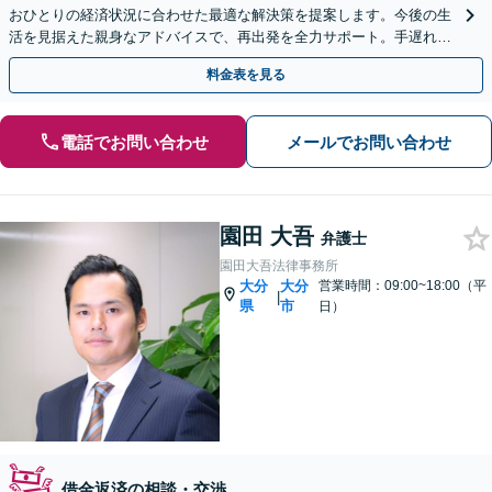
おひとりの経済状況に合わせた最適な解決策を提案します。今後の生
活を見据えた親身なアドバイスで、再出発を全力サポート。手遅れに
なる前に、まずはご相談ください。【休日面談可】
料金表を見る
電話でお問い合わせ
メールでお問い合わせ
園田 大吾
弁護士
園田大吾法律事務所
大分
大分
営業時間：09:00~18:00（平
|
県
市
日）
借金返済の相談・交渉