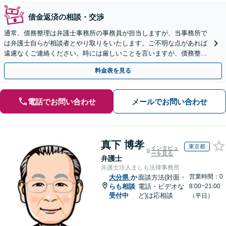
借金返済の相談・交渉
通常、債務整理は弁護士事務所の事務員が担当しますが、当事務所で
は弁護士自らが相談者とやり取りをいたします。ご不明な点があれば
遠慮なくご連絡ください。時には厳しいことを言いますが、債務整理
には相談者様のご協力が必要不可欠です。
料金表を見る
電話でお問い合わせ
メールでお問い合わせ
真下 博孝
東京都
インタビュ
ーを見る
弁護士
弁護士法人ましも法律事務所
営業時間：0
大分県
か
面談方法(対面・
らも相談
電話・ビデオな
8:00~21:00
受付中
ど)は応相談
（平日）