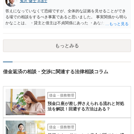
鬼沢 健士
弁護士
答えになっていなくて恐縮ですが、全体的な証拠を見せることができ
る場での相談をするべき事案であると思いました。 事実関係から明ら
かなことは、 ・貸主と借主は不貞関係にあった ・あなたから相手に金
銭を振り込んだ形跡がある ということでしょう。 相手の反論として予
想されるのは、 ・もらったものだ ・貸したかもしれないが、不法原因
給付ではない でしょう。 書かれた情報だけからは、不法原因給付であ
もっとみる
るといえそうなものはありませんでした。 不貞当事者間での貸金だか
らといって不法原因給付になるわけではありません。 あなたが性行為
をしたくてお金を払ってお願いしていたという事情などが必要です。
借金返済の相談・交渉に関連する法律相談コラム
借金・債務整理
預金口座が差し押さえられる流れと対処
法を解説！回避する方法はある？
借金・債務整理