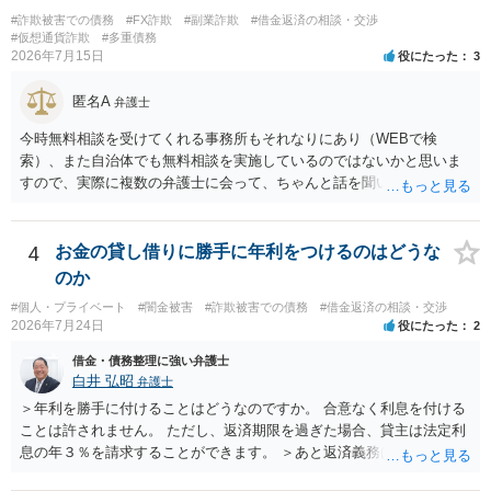
#詐欺被害での債務
#FX詐欺
#副業詐欺
#借金返済の相談・交渉
#仮想通貨詐欺
#多重債務
2026年7月15日
役にたった
3
匿名A
弁護士
今時無料相談を受けてくれる事務所もそれなりにあり（WEBで検
索）、また自治体でも無料相談を実施しているのではないかと思いま
すので、実際に複数の弁護士に会って、ちゃんと話を聞いてくれる
方、高圧的ではない方に相談した方が良いでしょう。その弁護士の方
はそもそも事案を把握できていないようですので、御相談の案件につ
いては弁護士として能力不足なのかもしれません。相手にしない方が
4
お金の貸し借りに勝手に年利をつけるのはどうな
良いと思います。ただ、仮想通貨詐欺の被害回復は現実的には難しい
のか
かもしれません。
#個人・プライベート
#闇金被害
#詐欺被害での債務
#借金返済の相談・交渉
2026年7月24日
役にたった
2
借金・債務整理に強い弁護士
白井 弘昭
弁護士
＞年利を勝手に付けることはどうなのですか。 合意なく利息を付ける
ことは許されません。 ただし、返済期限を過ぎた場合、貸主は法定利
息の年３％を請求することができます。 ＞あと返済義務はありますか
借りたお金の返済か、勝手につけられた利息がが分かりませんが、借