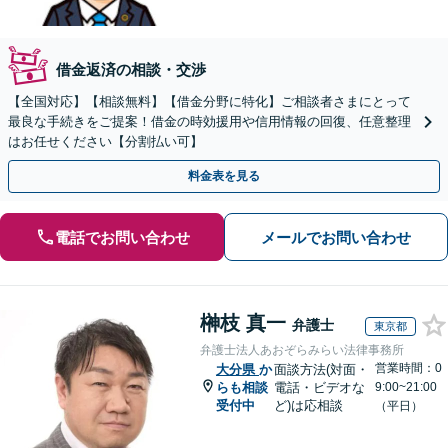
借金返済の相談・交渉
【全国対応】【相談無料】【借金分野に特化】ご相談者さまにとって
最良な手続きをご提案！借金の時効援用や信用情報の回復、任意整理
はお任せください【分割払い可】
料金表を見る
電話でお問い合わせ
メールでお問い合わせ
榊枝 真一
弁護士
東京都
弁護士法人あおぞらみらい法律事務所
営業時間：0
大分県
か
面談方法(対面・
らも相談
電話・ビデオな
9:00~21:00
受付中
ど)は応相談
（平日）