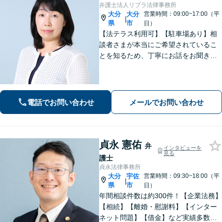
弁護士法人リブラ法律事務所
大分
大分
営業時間：09:00~17:00（平
|
県
市
日）
【法テラス利用可】【駐車場あり】相
談者さまが本当にご希望されているこ
とを知るため、丁寧にお話をお聞きす
ることを大切にしております。真に望
ましい解決は何かを意識しながら、法
的なアドバイスをさせていただきま
す。お気軽にご相談ください【完全個
電話でお問い合わせ
メールでお問い合わせ
室】
貞永 憲佑
弁
インタビューを
見る
護士
貞永法律事務所
大分
宇佐
営業時間：09:30~18:00（平
|
県
市
日）
年間相談件数は約300件！【企業法務】
【相続】【離婚・慰謝料】【インター
ネット問題】【借金】など実績多数。