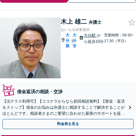
木上 雄二
弁護士
あいち法律事務所
大
大
大分駅
か
営業時間：09:30~
分
分
|
17:30（平日）
ら徒歩10分
県
市
借金返済の相談・交渉
【法テラス利用可】【ココナラからなら初回相談無料】【督促・返済
をストップ】借金のお悩みは弁護士に相談することで解決することが
ほとんどです。相談者さまのご要望に合わせた最善のサポートを提供
し、人生の再スタートをお手伝いいたします。
料金表を見る