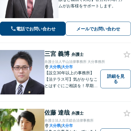
ムがお客様をサポートします。
電話でお問い合わせ
メールでお問い合わせ
三宮 義博
弁護士
弁護士法人平山法律事務所 大分事務所
大分県
大分市
|
【設立30年以上の事務所】
詳細を見
【法テラス可】気がかりなこ
る
とはすぐにご相談を！早期対
応で解決の選択肢が広がりま
す。労働問題・相続事件・離
婚事件・交通事件・債務整理
など幅広い問題に柔軟に対応
佐藤 達哉
弁護士
いたします。【駐車場あり】
弁護士法人古庄総合法律事務所
大分県
大分市
|