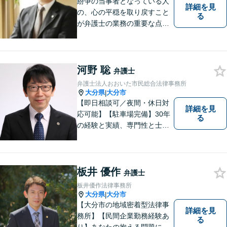
紛争の当事者となっている人
詳細を見
の、心の平穏を取り戻すこと
る
が弁護士の業務の重要な点と
考えています。
河野 聡
弁護士
弁護士法人おおいた市民総合法律事務所
大分県
大分市
|
【即日相談可／夜間・休日対
詳細を見
応可能】【駐車場完備】30年
る
の経験と実績、専門性と士業
連携を最大限に発揮して、常
に市民と共に、常に市民と友
にという気持ちで、お客様の
ニーズに応えます。常に市民
板井 優作
弁護士
に身近で親しみやすい弁護士
板井優作法律事務所
であり続けます。
大分県
大分市
|
【大分市の地域密着型法律事
詳細を見
務所】【民間企業勤務経験あ
る