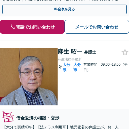
【大分駅9分】【初回無料相談】【土日・夜間対応可】
料金表を見る
電話でお問い合わせ
メールでお問い合わせ
麻生 昭一
弁護士
麻生法律事務所
大分
大分
営業時間：09:00~18:00（平
|
県
市
日）
借金返済の相談・交渉
【大分で実績40年】【法テラス利用可】地元密着の弁護士が、お一人