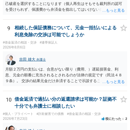
己破産を選択することになります（個人再生はそもそも裁判所の認可
を受けられず、保護費から弁済金を捻出してはいけないため任意整理
という選択肢もありません）。法テラスの法律扶助を利用すれば弁護
士費用は法テラスが負担し、裁判所の予納金等も法テラスが援助して
くれるため、弁護士へ自己破産を任せれば解決します。
9
相続した保証債務について、元金一括払いによる
利息免除の交渉は可能でしょうか
#借金返済の相談・交渉
#連帯保証人
2026年8月6日
吉田 雄大
弁護士
月額２万円の支払いは、合意がない限り（費用、）遅延損害金、利
息、元金の順番に充当されるとされるのが法律の規定です（民法４８
９条）。 交渉の結果元金だけ弁済することで示談することは、弁護士
が関わる債務整理ではしばしばあることです。公的機関は減額に応じ
ることには消極的なことが多いものの、お近くの弁護士にご依頼しチ
ャレンジなさる意義は十分にあると思います。
10
借金返済で過払い分の返還請求は可能か？証拠不
十分でも弁護士に相談したい
#個人・プライベート
#詐欺被害での債務
#借金返済の相談・交渉
2026年7月23日
役にたった
2