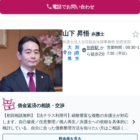
電話でお問い合わせ
山下 昇悟
弁護士
弁護士法人古庄総合法律事務所 別府支部
大
別
別府駅
か
営業時間：08:30~1
分
府
|
7:30（平日）
ら徒歩2分
県
市
借金返済の相談・交渉
【初回相談無料】【法テラス利用可】経験豊富な複数の弁護士が対応
します。自己破産／任意整理／個人再生／弁護士への依頼を具体的に
検討している、自分に合った債務整理方法を知りたい方はご相談くだ
さい。法人の借金問題も対応します。
料金表を見る