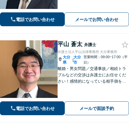
皆さまの緊張を解せるよう、話しやす
い雰囲気作り・わかりやすい説明を心
がけております。【感謝の声も多数】
電話でお問い合わせ
メールでお問い合わせ
平山 蒼太
弁護士
弁護士法人平山法律事務所 大分事務所
大分
大分
営業時間：09:00~17:00（平
|
県
市
日）
離婚・男女問題／交通事故／相続トラ
ブルなどの交渉は弁護士にお任せくだ
さい！感情的になっている相手側を冷
静にさせ、落ち着いた解決へと導きま
す。【ビデオ面談可】どのような些細
なお悩みでもご相談ください。丁寧に
ヒアリングします。
電話でお問い合わせ
メールで面談予約